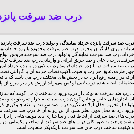
درب ضد سرقت پانزده 
درب ضد سرقت پانزده خرداد
،
نمایندگی و تولید درب ضد سرقت پانزده 
شبانه روزی کارگران مجرب درب ضد سرقت محدوده پانزده خرداد،
نما
خرداد،درب ضد سرقت،نمایندگی و تولید درب ضد سرقت،فروش انواع د
سرقت،درب داخلی و ضد حریق ایرانی و وارداتی.درب ضد سرقت ترک.د
ارائه در زمینه رفع ایرادات در بخش های مختلف درب می باشد که با 
تحقیقات انجام شده،درب لابی لوکس می‌تواند ارزش هر متر مربع از آپارتمان را ۱۰۰ تا ۵۰۰ هزار تومان افزایش دهد،درب ضد سرقت چینی 
.
درب ضد سرقت به نوعی از درب ورودی ساختمان می گویند که سازنده
استانداردهایی خاص و عایق کردن درب نسبت به حرارت،رطوبت و صدا،آ
بتواند از تخریب قفل،لولا،دستگیره درب ضد سرقت یا بدنه جلوگیری کرده
ورود دزد به محل مورد نظر بشود.از این رو به آن ها درب ضد سرقت می
درب های ضد سرقت از لحاظ فنی و ساختاری باید مولفه هایی را برا استا
باشند.هرچند به طور کلی درب های ضد سرقت از ساختار یکسانی بهرم
و کیفیت ساخت درب های ضد سرقت با یکدیکر متفاوت است.