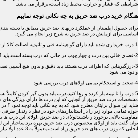
شرایطی که فشار و حرارت محیط زیاد است،برقرار می باشد.
هنگام خرید درب ضد حریق به چه نکاتی توجه نماییم
اساسی برای آزمایش در ضد حریق به شرح زیر انجام می گیرد:
1-درب خریداری شده باید دارای گواهینامه فنی و تائیدیه اصالت کالا از سازمان آتش نشانی باشد.
2-فضای خالی بین درب و چهارچوب در حالی که درب بسته است،باید 4 میلیمتر از قسمت بالا و اطراف باشد.این فاصله در پایین درب می تواند تا 8 میلیمتر باشد.به عبارتی نور نباید از پایین درب درز نماید.
3-درزگیرهایی که اطراف درب هستند باید دقیق و بدون هیچ آسیبی ن
و دود می شود.
4-صحت و استحکام تمامی لولاهای درب بررسی شود.
5-درب را تا نیمه باز کرده و رها کنید،درب باید بدون گیر کردن کاملاً بسته شود.
مشخصات درب ضد حریق:از آنجایی که این درب ها دارای ویژگی های م
شاید این سوال برایتان مطرح شود که به چه نکاتی باید توجه نمود ؟ در
حوزه تمامی موارد زیر را در استانداردهای خود در نظر دارند.از طرفی
توان گفت باید از لولای مخصوص درب ضد حریق بهره برد.ساختار این لو
آنجایی که وزن درب های ضد حریق زیاد است،معمولاً به 3 عدد لولا نیاز دارند.در حالیکه درب های معمولی با وزن پایین دارای 2 عدد لولا هستند.