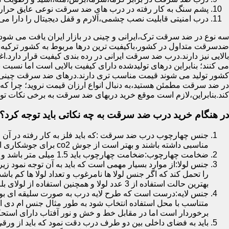
پشم سنگ به کار رفته در درب های ضد سرقت نوعی عایق حرارتی
درب امنیتی قابلیت نصب چشمی،آلارم و قفل دیجیتال را دارا می 
سه نوع در ضد سرقت ترک،ایرانی و چینی در بازار ایران یافت می شود.ا
ضدسرقت متداول در کشور،باکیفیت ترین درها مربوط به کشور ترکیه هس
بالایی نیز دارند.درب ضد سرقت ایرانی در رده بندی کیفیت قرار دارد.
می کنند؛ بنابراین درهای تولیدشده دارای کیفیت بالایی است اما نسبت 
کشور تولید می شوند قیمت مناسب تری دارند.درهای ضد سرقت چینی به 
در ضد سرقت مطمئن هستید،به دنبال انواع ارزان قیمت نروید؛ چرا
کند.بنابراین،لازم است موقع خرید دربهای ضد سرقت به برخی نکات توج
در هنگام خرید درب ضد سرقت به چه نکاتی باید توجه کرد؟
جنس چهارچوب درب ضد سرقت :که باید فلز به کار رفته در آن ا
مناسبی داشته باشند و بهتر است از جوش co2 برای جوشکاری استفاده شده باشد.
ضخامت چهارچوب:ضخامت چهارچوب باید 1.5 میلی متر باشد و یا بالاتر از آن
جنس لولا:از موارد بسیار مهمی است که باید به آن توجه نمود زیرا
را تحمل کند که اگر جنس لولا ها نامرغوب و تعداد لولا ها کم 
بهترین حالت استفاده از 3 عدد لولا و همچنین استفاده از لولای بلبرینگ دار است.
جنس لایه:درست است که طرح لایه درب به صورت سلیقه ای بوده ا
متناسب با محل استفاده انتخاب شود به طور مثال جنس ام دی ا
برخوردار است اما در مقابل خط و خش و نور آفتاب دارای استح
باید به فضای داخلی بین دو طرف درب دقت نمود که باید از ورق