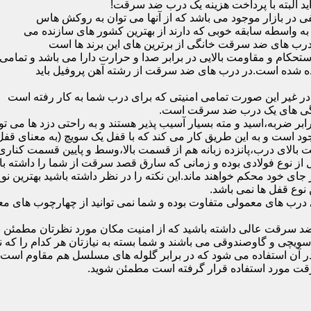
ید البته با پرداخت هزینه یک درب ضد سرقت!
بازار موجود می باشد که از آنها می توان به روکش هاس
که به واسطه سابقه خوبی که دارند از بهترین کشور های سازنده می
رب های ضد سرقت خانگی از برترین های این برند ها است
حکام و مقاومت بالایی در برابر صدا و حرارت دارا می باشد و تمامی
برده شده است.در درب های ضد سرقت از رشته آهن پروفیل باید
و در غیر این صورت تمامی امنیتی که برای درب شما به کار رفته است
یژگی های یک درب ضد سرقت است.
بر ضربه،اسید و مته بسیار آسیب پذیر هستند و به راحتی دزد ها می توا
ه می شود که این در نمونه های 16 و 20 زبانه موجود است و به این طریق کار می کند که با 
قفل از نوع فولادی بوده و زمانی که سارق قصد سرقت از شما را داشته ب
 در جای خود محکم خواهند ماند.این نکته را در نظر داشته باشید بهتری
 نوع قفل ها نمی باشد.
ای معمولی متفاوت بوده و شما نمی توانید از چهارچوب های معمولی
ضد سرقت عالی داشته باشید که از امنیت مکان مورد نظرتان مطمئن ب
 و گاوصندوقی می باشند و شما بسته به نیازتان هر کدام را که نیاز 
 آن استفاده می شود که در برابر گلوله های مسلسل هم مقاوم است
قت مورد استفاده قرار گرفته است مطمئن شوید.