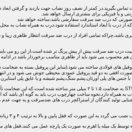
 تماس بگیرید.در کمتر از نصف روز نصاب جهت بازدید و گرفتن ابع
نتی و یا فیزیکی برای مشتری ارسال خواهد شد.
در صورتی که درب ضد سرقت سفارشی باشد،ساخته خواهد شد
 درب با ابعاد استاندارد استفاده شود،درب به همراه نصاب به محل 
ی باشد،چراکه تمامی افراد از درب ضد سرقت انتظار ظاهری زیبا و د
یت درب ضد سرقت بیش از پیش پرنگ تر شده است،از این رو می بایست
هم محسوب می شود باید از ظاهری مناسب برخوردار باشد در ادامه س
وفیل های فولادی ساخته می شود.(سایز این پروفیل بسته به ضخامت 
با جنس های پلی اورتان،پشم سنگ،پشم شیشه و یا عایق پلی استایرن
چهارچوب و رویه درب ضد سرقت:معمولاً با استفاده از ورق فولادی ST۳۷ به ضخامت 
به همراه دارد.نحوه ساخت چهارچوب درب باید به گونه ای باشد که ا
آشنایی تولید کنندگان از استراکچر درب های ضدسرقت و به جهت عد
این صورت که قفل پایین و بالا به ترتیب ۴ و ۳ زبانه پیستونی است.