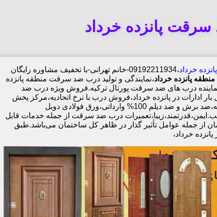
 سرقت پانزده خرداد
نزده خرداد
،09192211934-خانم تهرانی-با تخفیف مشاوره رایگان
طقه پانزده خرداد
،نمایندگی و تولید درب ضد سرقت منطقه پانزده
نماینده درب های ضد سرقت پورتال ترکیه.فروش ویژه درب ضد
ادارات در پانزده خرداد،فروش درب با نرخ اتحادیه،مرکز پخش
درب ضد سرقت در پانزده خرداد،فروش درب لابی در پانزده خرداد،ایمن ترین درب ضد سرقت-خرید مستقیم از کارخانه قفل گاوصندوقی کاله،ضد برش و ضد دیلم 100% وارداتی،ورق فولادی دوبل
اله،نصب 2 ساعته.بیش از 9 سال سابقه.کیفیت بالا و قیمت مناسب.ایمن،قدرتمند،زیبا،تعمیرات درب ضد سرقت از جمله خدمات قابل
ن از جمله عوامل تأثیر گذار در ظاهر کل ساختمان می‌باشد.طبق