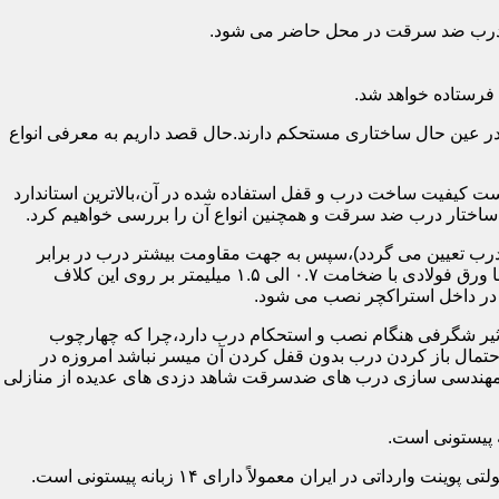
اد درب ضد سرقت در محل حاضر می شود.
فرستاده خواهد شد.
ر عین حال ساختاری مستحکم دارند.حال قصد داریم به معرفی انواع
 کیفیت ساخت درب و قفل استفاده شده در آن،بالاترین استاندارد
اختار درب ضد سرقت و همچنین انواع آن را بررسی خواهیم کرد.
درب تعیین می گردد)،سپس به جهت مقاومت بیشتر درب در برابر
خمش،۳ الی ۴ قید فولادی دقیقاً با همان سایز پروفیل های محیطی به صورت افقی به دو قید پروفیل عمودی محیطی جوش می شود و در انتها ورق فولادی با ضخامت ۰.۷ الی ۱.۵ میلیمتر بر روی این کلاف
 در داخل استراکچر نصب می شود.
۱.۵ تا ۲ میلی متر ساخته شده است،که این ضخامت تأثیر شگرفی هنگام نصب و استحکام درب دارد،چرا که چهارچوب
حتمال باز کردن درب بدون قفل کردن آن میسر نباشد امروزه در
م مهندسی سازی درب های ضدسرقت شاهد دزدی های عدیده از منازلی