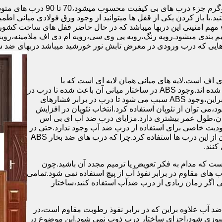
.با باز کردن یکی از قفل ها میتوانید از وجود ورق فولادی میانی اطمی
 مهم امنیتی این دربها میباشد که در حال حاضر قفل های ساخت کشو
ب های موجود در بازار در حالت کلی به 4 دسته تقسیم بندی میشود.رویه رنگ،رویه پی وی سی،رویه 
هایی که درب ورودی در معرض تابش نور خورشید میباشد دربهای ضد 
اف است.لایه های میانی همان لایه ای است که با
ABS،پوشانده می شود.لایه های انتهایی نیز از رویه ی پلاستیکی تشکیل شده اند.وجود ABS در ساختار میانی آن باعث شده تا درب در
برابر فشار و حرارت بالا،مقاومت و استحکام زیادی داشته باشد.علاوه براین،وجود ABS سبب می شود تا درب در برابر فشارهای
ر از ام دی اف در ساخت درب ABS استفاده نشود،می توان از نئوپان استفاده کرد.انتخاب نئوپان در افزایش
پان،طول عمر بیشتری دارد.مزایای درب ضد آب ای بی اس
دیت خاصی برای استفاده از درب ضد آب وجود ندارد.حتی در
شهرهای شمالی ایران که درصد رطوبت در محیط،بسیار است،می توان از این درب ها استفاده کرد.چرا که درب های ضد بخار ABS
ست که مدام به فکر تعویض یا ترمیم مجدد آن باشید.چون
ب های مقاوم در برابر نفوذ آب از پیچ استفاده نمی شود.تمامی
حتی اگر زمان زیادی از درب ضدآب استفاده کنید،ساختار
 آب علاوه براین که در برابر نفوذ رطوبت مقاوم است،در
ش سوزی شود،اجزای ساختار درب ذوب نمی شود.این موضوع در