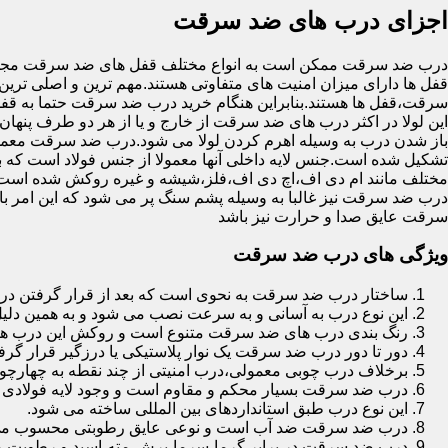
اجزای درب های ضد سرقت
درب ضد سرقت ممکن است به انواع مختلف قفل های ضد سرقت مجهز 
قفل ها دارای میزان امنیت های متفاوتی هستند.مهم ترین و اصلی ترین
سرقت،قفل ها هستند.بنابراین هنگام خرید درب ضد سرقت حتما به قفل 
این لولا در اکثر درب های ضد سرقت از خارج و یا از هر دو طرف پنهان 
باز شدن درب به وسیله اهرم کردن لولا می شود.درب ضد سرقت معمولا
تشکیل شده است.جنس لایه داخلی آنها معمولا از جنس فولاد است که با
مختلف مانند ام دی اف،اچ دی اف،فلز،شیشه و غیره روکش شده است
درب ضد سرقت نیز غالبا به وسیله پشم سنگ پر می شود که این امر
سرقت عایق صدا و حرارت نیز باشد
ویژگی های درب ضد سرقت
ساختار درب ضد سرقت به نحوی است که بعد از قرار گرفتن در چ
این نوع درب به آسانی و به سرعت نصب می شود و به همین دلی
رنگ بندی درب های ضد سرقت متنوع است و روکش این درب ها معمولا از جنس MDF با روکش
دور تا دور درب ضد سرقت یک نوار پلاستیکی یا درزگیر قرار گرفت
برخلاف درب چوبی معمولی،درب امنیتی از چند نقطه به چهارچ
درب ضد سرقت بسیار محکم و مقاوم است و وجود لایه فولادی د
این نوع درب طبق استانداردهای بین المللی ساخته می شود.
درب ضد سرقت ضد آب است و نوعی عایق رطوبتی محسوب می
درب ضد سرقت در برابر گرما،سرما،برش،مته،اسید و رطوبت مقاوم