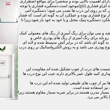
رای اهمییت بالایی بوده و منحصرا برای مواقع اضطراری
 ای)و فشاری (تاچ)موجود است.دستگیره فشاری با توجه
ایی که بر روی این درب ها نصب می شود؛ دستگیره آنتی
ز نوع فشاری بوده و عملکرد آن به گونه ای است که فشار
کرد دستگیره پنیک مختل و یا خود به خود باز شود،زیرا تا
شد و نمی توان برای رنگ آمیزی از رنگ های معمولی کمک
رو باید برای رنگ آمیزی از رنگ های پودری خاص و
ه گونه ای باشد که در برابر آتش منبسط شده و لایه ای
 نوع پودری می باشد و به روش الکترواستاتیک بر روی درب
ه قسمت های درب از چوب تشکیل شده اند.مقاومت این
هداری کنید طول عمر بالاتری دارند.عیب این نوع درب ها
ها نیز از چوب های طبیعی تولید شده اند.این درب ها
 نیز استفاده شده است.
بسیار مدرن هستند.در برابر ضربه بسیار مقاوم هستند.زیرا
الاتر می برد.