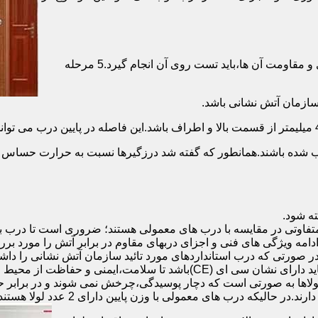
برای حصول اطمینان از عملکرد دربهای ضد حریق مطابق با دسته بندی و مقاومت آن ها،باید تست روی آن انجام گیرد.5 مرحله
صب شده باشند.همانطور که گفته شد درزگیرها نسبت به حرارت حساس ب
تفاوتی در مقایسه با درب های معمولی هستند؛ ضروری است تا درب ب
 ادامه ویژگی های فنی و اجزای دربهای مقاوم در برابر آتش را مورد بر
 در صورتی که درب استانداردهای مورد تائید سازمان آتش نشانی را داش
مقاومت بالایی برخوردار باشند:لولای در ضد حریق :لولای این درب ها باید دار
لاها به صورتی است که دچار پوسیدگی،چرخش نمی شوند و در برابر حرا