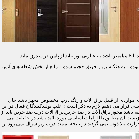
وده و به هنگام بروز حریق حجیم شده و مانع از پخش شعله های آتش
ه مواردی از قبیل یراق آلات و رنگ درب مخصوص مجهز باشد.حال
رسی قرار می دهیم.لازم به ذکر است ؛ اغلب تولیدکنندگان فعال در این
ته باشد،مجوز یراق آلات در ضد حریق:یراق آلات درب ضد حریق باید از
ای نشان سی ای (CE)باشد تا سلامت،ایمنی و حفاظت از محیط زیست آن مطابق با الزامات اساسی مورد تائید باشد.در حقیقت می
رت بالا ذوب نمی گردند،در نتیجه امنیت درب زیر سوال نمی رود.از