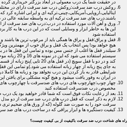
در حقیقت شما یک درب معمولی در ابعاد بزرگتر خریداری کرده ا
روکش درب ضد سرقت:روکش درب ضد سرقت دارای در مختلفی در 
ایتالیایی،اروپایی،آمریکایی،چینی،ترکیه ای و ایرانی اشاره کرد 
باشند.درب های ضد سرقت ترکیه ای به واسطه سابقه عالی در د
ورق و آهن آلات مورد استفاده در درب:درب های ضد سرقت از است
این ها به خاطر ابزار و وسایلی است که در این درب ها به کار 
استفاده شود
قفل و یراق:قفل و یراق ها همگی باید از مرغوب ترین ها باشند 
هیچ خواهد بود! پس انتخاب یک قفل و یراق خوب از مهمترین و
سیلندر قفل ها اغلب از جنس مس بوده و تمامی این قفل ها در برا
سیستم استفاد
به جای پنج زبانه از چهار زبانه استفاده می شود.)و تمامی این 
شرایطی قادر به باز کردن این درب نخواهد بود و زبانه ها کاملا
در ایران به وفور یافت میشود و هیچ گونه مشکلی برای یافتن این
چهار چوب:چهارچوب های درب های ضدسرقت با چهارچوب های درب ه
مخصوص درب ضدسرقت استفاده کنید
بعد از رعایت نکات فوق است که شما قادر خواهید بود یک درب 
لازم به ذکر است که قفل درب های درب ضد سرقت از دو مدل سویچی
سرقت خود را به صورت ضد گلوله (که از ورق های ضخیم تری در
کیفیت دستگیره ها و ابزار یراقی که در ساخت درب های ضد سر
راه های شناخت درب ضد سرقت باکیفیت از بی کیفیت چیست؟