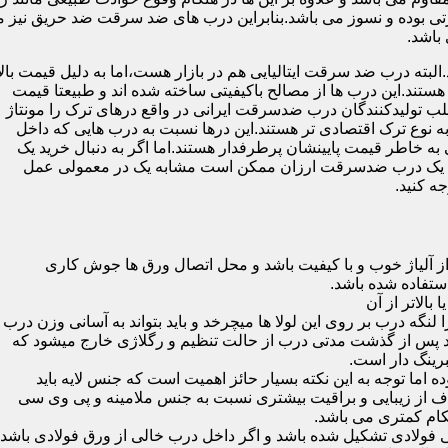
 بوده و نسوز می باشد.بنابراین درب های ضد سرقت ضد حریق نیز می
باشد.
لبته درب ضد سرقت ایتالیایی هم در بازار هست،اما به دلیل قیمت بال
تند.این درب ها از مصالح باکیفیتی ساخته شده اند و طبیعتا قیمت
اغلب تولیدکنندگان درب ضدسرقت ایرانی در واقع درهای ترک را مونتاژ
به نوع ترک اقتصادی تر هستند.این درها نسبت به درب هایی که داخل
خاطر قیمت پایینشان پرطرفدار هستند.اما اگر به دنبال خرید یک
 که یک درب ضدسرقت ارزان ممکن است مشابه یک در معمولی عمل
ه کنید.
ز آلیاژ خوب و با کیفیت باشد و محل اتصال ورق ها جوش کاری
 لنگه درب بر روی این لولا ها میچرخد و باید بتواند به آسانی وزن درب
باشد پس از گذشت مدتی درب از حالت تنظیم و رگلاژی خارج میشود که
ما توجه به این نکته بسیار حائز اهمیت است که جنس لایه باید
ف از زیبایی و براقیت بیشتری نسبت به جنس ملامینه و پی وی سی
کام کمتری می باشد.
ی فولادی تشکیل شده باشد و اگر داخل درب خالی از ورق فولادی باشد