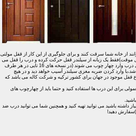
نند از خانه شما سرقت کنند و برای جلوگیری از این کار از قفل مولتی
قفل یک سویچ (به معنای قفل موقت)فقط یک زبانه از سیلندر قفل حرکت کرده و درب را قفل می
کند و در دو با قفل سویچ (در قفل های 20 تایی )پنج زبانه از قسمت بالای درب،پانزده زبانه هم از قسمت بالا،وسط و پایین قسمت کناری درب وارد چهار چوب می شوند (در نسخه های 16 تایی در هر طرف
اشد،با وارد کردن ضربه مغزی سیلندر آسیب خواهد دید و در هیچ
ن نوع قفل موجود در جهان برای کشور ترکیه و شرکت کاله می باشد که
 برای این درب ها استفاده کنید و حتما باید از چهارچوب های
اشید.
داشته باشید می توانید تهیه کنید و همچنین شما می توانید درب ضد
)سفارش دهید!