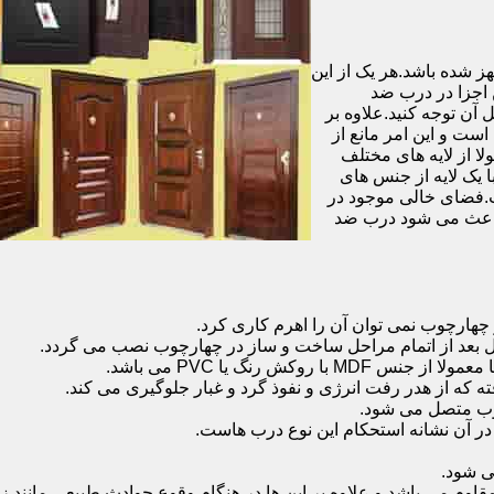
شده باشد.هر یک از این
 اجزا در درب ضد
آن توجه کنید.علاوه بر
است و این امر مانع از
 از لایه های مختلف
 یک لایه از جنس های
.فضای خالی موجود در
 باعث می شود درب ضد
هارچوب نمی توان آن را اهرم کاری کرد.
ل بعد از اتمام مراحل ساخت و ساز در چهارچوب نصب می گردد.
 رنگ یا PVC می باشد.
ه که از هدر رفت انرژی و نفوذ گرد و غبار جلوگیری می کند.
وب متصل می شود.
ر آن نشانه استحکام این نوع درب هاست.
 شود.
 می باشد و علاوه بر این ها در هنگام وقوع حوادث طبیعی مانند زل