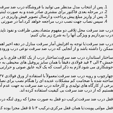
پس از انتخاب مدل مدنظر می توانید با فروشگاه درب ضد سرقت
در مرحله بعدی فاکتور برای مشتری صادر شده و به صورت اینتر
پس از واریز مبلغ پیش پرداخت و ارسال تصویر فیش واریزی 
سپس نصاب جهت نصب درب مراجعه خواهد کرد.اما در صورتی که از
درب ضد سرقت محل تلاقی دو مفهوم متضاد،یعنی ظرافت و نفوذ ناپذیر
درب بپردازیم و ویژگی آنها را به شرح زیر بیان کنیم:
درب ضد سرقت:با توجه به افزایش آمار سرقت منازل در دهه اخیر اهم
ممکن را داشته باشد و از آنجایی که درب ضد سرقت نوعی درب ورودی 
ساختار استاندارد درب ضد سرقت:ساختار درب از یک کلاف فلزی با پر
جوشکاری می شود.لازم به ذکر است که یک لایه عایق صوتی و حرارتی 
ساخته شده با ضخامت کم مشکلات عدیده ای را هنگام نصب برای نصاب 
برخی از کارگاه های تولیدی و کارخانه درب ضد سرقت به جهت عدم 
هستیم که از درب ضد سرقت بی کیفیت استفاده کرده اند.
قفل درب ضد سرقت:ترکیب دو قفل به صورت مجزا که روی لنگه درب نصب می گردد به 
قفل مولتی پوینت:یا همان قفل مرکزی،ترکیب ۳ تا ۵ قفل مجزا بوده که توسط یک میله یا اهرم به صورت یک پارچه عمل می کنند،قفل های مولتی پوینت وارداتی در ایران معمولاً دارای ۱۴ زبانه پیستونی است.