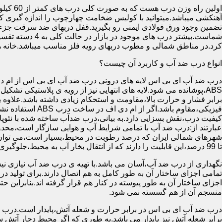
آهنکشی میباشد.میتوانید با کولیس ضخامت چهارچوب را اندازه گیری کنید
تضمین وجود ورق فولادی ایمنی رو بگیرید.قفل دربهای ضد سرقت جزء
شماست.بیشتر در
کرد.در مناطق شمالی و مطوب دربهای رویه فلز مناسب میباشد.خانه 
انواع درب ضد آب و کاربرد آن چیست؟
درب ضد آب ای بی اس لایه های درونی درب ضد آب ای بی اس از ام دی 
فیزیکی،مقاوم باشد.اگ
کیفیت درب،نقش بسزایی دارد.به بیانی،درب ضدآب ساخته شده با نئو
عبارتند از:درب ضد آب با تمامی شرایط آب و هوایی سازگار است،محدو
تا 99 درصد،این قابلیت را دارند که از انتقال بخار آب به محیط،جلوگیری کنند.
نگهداری از درب ضد آب،آسان می باشد.با تهیه ی درب ضد آب نیازی نی
تمامی اجزای ساختار آن به طور کامل به هم اتصال دارند.برای تولید در
اجزای ساختار آن به طور پیوسته در کنار هم قرار گرفته اند.بنابراین 
منسجم آن از هم گسسته نمی شود.
درب ضد آب ای بی اس در برابر حرارت و شعله آتش،پایدار است.درب ضد
برابر شعله آتش نیز پایدار می باشد.به طوری که اگر محیط دچار آت