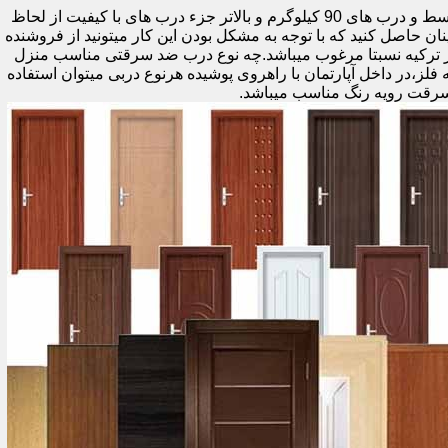
اولین راه وزن درب هست که به صورت کلی درب های کمتر از 60 کیلوگرم جزء درب های بی کیفیت محسوب میشود،70 تا 90 درب های متوسط و درب های 90 کیلوگرم و بالاتر جزء درب های با کیفیت از لحاظ
نان حاصل کنید که با توجه به مشکل بودن این کار میتونید از فروشنده
ر ترکیه نسبتا مرغوب میباشد.چه نوع درب ضد سرقتی مناسب منزل
ام دی اف ملامینه،رویه فلز،در داخل آپارتمان با راهروی پوشیده هرنوع دربی میتوان استفاده
سرقت رویه رنگ مناسب میباشد.