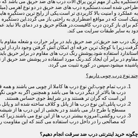
دستگیره یکی از مهم ترین یراق آلات درب های ضد حریق می باشد که دا
طراحی شده است.دستگیره درب های ضد حریق در دو نوع اهرمی (میله
به عملکرد و امنیت بالا کاربردی تر است.یکی از رایج ترین دستگیره ه
پنیک است که در مواقع اضطراری به راحتی باز می گردد.این دستگیره ا
کم برای باز کردن درب کافیست.در هنگام حریق و در دمای بالا نباید عمل
دود به سایر طبقات سرایت می کند.
رنگ درب ضد حریق:در ضد حریق باید در برابر حرارت و شعله مقاوم با
گرفت.زیرا با کوچک ترین جرقه ای امکان آتش گرفتن وجود دارد.از این 
استاندارد استفاده شود.پوشش رنگ درب های مقاوم در برابر حریق باید ب
مقاوم در برابر آن ایجاد کند.رنگ مورد استفاده در پوشش ضد حریق از
پاشیده میشود،سپس در کوره تثبیت می گردد.
چند نوع درب چوبی داریم؟
درب تمام چوب:این نوع درب ها کاملا از چوبی می باشند و هم
درب ها بالاتر از دیگر درب ها می باشد و همچنین اگر به خوبی نگ
این است که گران تر هستند و در شرایط جوی حساس هستند.
درب پانلی:این نوع درب ها از پانل و کلاف ساخته شده اند و پانل 
مسطح یا طرح دار می باشند و در بخشی از این درب ها از شیشه
درب روکشی:امروزه بیشتر درب ها از این نوع می باشند.زیرا که 
که مصالحی را در داخل درب استفاده می کنند که این مقاومت را ب
چگونه خرید اینترنتی درب ضد سرقت انجام دهیم؟