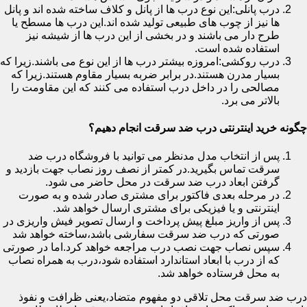
درب پانلی:این نوع درب ها از پانل و کلاف ساخته شده اند و پانل
ها نیز از چوب های طبیعی تولید شده اند.این درب ها مسطح یا
طرح دار می باشند و در بخشی از این درب ها از شیشه نیز
استفاده شده است.
درب روکشی:امروزه بیشتر درب ها از این نوع می باشند.زیرا که
بسیار مدرن هستند.در برابر ضربه بسیار مقاوم هستند.زیرا که
مصالحی را در داخل درب استفاده می کنند که این مقاومت را
بالاتر می برد.
چگونه خرید اینترنتی درب ضد سرقت انجام دهیم؟
پس از انتخاب مدل مدنظر می توانید با فروشگاه درب ضد
سرقت تماس بگیرید.در کمتر از نصف روز نصاب جهت بازدید و
گرفتن ابعاد درب ضد سرقت در محل حاضر می شود.
در مرحله بعدی فاکتور برای مشتری صادر شده و به صورت
اینترنتی و یا فیزیکی برای مشتری ارسال خواهد شد.
پس از واریز مبلغ پیش پرداخت و ارسال تصویر فیش واریزی در
صورتی که درب ضد سرقت سفارشی باشد،ساخته خواهد شد
سپس نصاب جهت نصب درب مراجعه خواهد کرد.اما در صورتی
که از درب با ابعاد استاندارد استفاده شود،درب به همراه نصاب
به محل فرستاده خواهد شد.
درب ضد سرقت محل تلاقی دو مفهوم متضاد،یعنی ظرافت و نفوذ