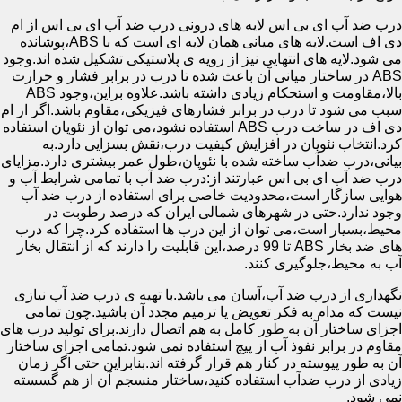
درب ضد آب ای بی اس لایه های درونی درب ضد آب ای بی اس از ام
دی اف است.لایه های میانی همان لایه ای است که با ABS،پوشانده
می شود.لایه های انتهایی نیز از رویه ی پلاستیکی تشکیل شده اند.وجود
ABS در ساختار میانی آن باعث شده تا درب در برابر فشار و حرارت
بالا،مقاومت و استحکام زیادی داشته باشد.علاوه براین،وجود ABS
سبب می شود تا درب در برابر فشارهای فیزیکی،مقاوم باشد.اگر از ام
دی اف در ساخت درب ABS استفاده نشود،می توان از نئوپان استفاده
کرد.انتخاب نئوپان در افزایش کیفیت درب،نقش بسزایی دارد.به
بیانی،درب ضدآب ساخته شده با نئوپان،طول عمر بیشتری دارد.مزایای
درب ضد آب ای بی اس عبارتند از:درب ضد آب با تمامی شرایط آب و
هوایی سازگار است،محدودیت خاصی برای استفاده از درب ضد آب
وجود ندارد.حتی در شهرهای شمالی ایران که درصد رطوبت در
محیط،بسیار است،می توان از این درب ها استفاده کرد.چرا که درب
های ضد بخار ABS تا 99 درصد،این قابلیت را دارند که از انتقال بخار
آب به محیط،جلوگیری کنند.
نگهداری از درب ضد آب،آسان می باشد.با تهیه ی درب ضد آب نیازی
نیست که مدام به فکر تعویض یا ترمیم مجدد آن باشید.چون تمامی
اجزای ساختار آن به طور کامل به هم اتصال دارند.برای تولید درب های
مقاوم در برابر نفوذ آب از پیچ استفاده نمی شود.تمامی اجزای ساختار
آن به طور پیوسته در کنار هم قرار گرفته اند.بنابراین حتی اگر زمان
زیادی از درب ضدآب استفاده کنید،ساختار منسجم آن از هم گسسته
نمی شود.