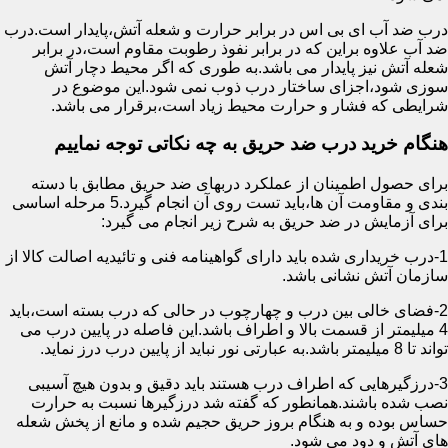
درب ضد آب ای بی اس در برابر حرارت و شعله آتش،پایدار است.درب
ضد آب علاوه براین که در برابر نفوذ رطوبت مقاوم است،در برابر
شعله آتش نیز پایدار می باشد.به طوری که اگر محیط دچار آتش
سوزی شود،اجزای ساختار درب ذوب نمی شود.این موضوع در
شرایطی که فشار و حرارت محیط زیاد است،برقرار می باشد.
هنگام خرید درب ضد حریق به چه نکاتی توجه نماییم
برای حصول اطمینان از عملکرد دربهای ضد حریق مطابق با دسته
بندی و مقاومت آن ها،باید تست روی آن انجام گیرد.5 مرحله اساسی
برای آزمایش در ضد حریق به شرح زیر انجام می گیرد:
1-درب خریداری شده باید دارای گواهینامه فنی و تائیدیه اصالت کالا از
سازمان آتش نشانی باشد.
2-فضای خالی بین درب و چهارچوب در حالی که درب بسته است،باید
4 میلیمتر از قسمت بالا و اطراف باشد.این فاصله در پایین درب می
تواند تا 8 میلیمتر باشد.به عبارتی نور نباید از پایین درب درز نماید.
3-درزگیرهایی که اطراف درب هستند باید دقیق و بدون هیچ آسیبی
نصب شده باشند.همانطور که گفته شد درزگیرها نسبت به حرارت
حساس بوده و به هنگام بروز حریق حجیم شده و مانع از پخش شعله
های آتش و دود می شود.