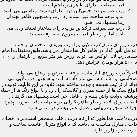
قیمت مناسب دارای ظاهری زیبا هم است.
درب ضد سرقت چینی:این درب دارای قیمت مناسبی می باشد
اما با توجه ساخت غیر استاندارد درب و همچنین ظاهر نچندان
زیبا پیشنهاد نمی شود.
درب ضد سرقت ترک:این درب دارای ساختار استانداردی می
باشد اما از از نظر قیمت مقرون به صرفه نیستند.
درب ورودی منزل
:درب لابی و یا درب ورودی ساختمان از جمله
عوامل تأثیر گذار در ظاهر کل ساختمان می باشد.طبق تحقیقات انجام
شده،درب لابی لوکس می تواند ارزش هر متر مربع از آپارتمان را ۱۰۰
تا ۵۰۰ هزار تومان افزایش دهد.
اصولاً درب ورودی آپارتمان با توجه به عرض و ارتفاع می تواند
ضخامتی بین ۵ تا ۷ سانتی متر داشته باشد و همچنین درب لابی می
تواند از ترکیب شیشه و چوب ساخته شود،علاوه بر این قابلیت تولید در
انواع سبک ها از جمله مدرن و کلاسیک را دارد و با انواع رنگ ها از جمله
پوششی،وایت واش،پتینه و …قابل اجرا است.پیشنهاد می گردد در
انتخاب یراق آلات از نظر ظاهر،کارایی،دوام نهایت دقت صورت پذیرد
چرا که منجر به زیبایی و طول عمر بیشتر درب می شود.
درب داخلی
:همانطور که از نام درب داخلی مشخص است،برای فضای
داخلی منازل مناسب می باشد که با انواع متریال قابلیت ساخت و
عرضه در بازار را دارد.