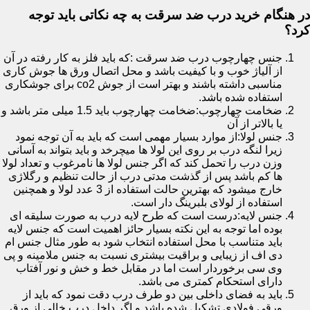
در هنگام خرید درب ضد سرقت به چه نکاتی باید توجه
کرد؟
جنس چهارچوب درب ضد سرقت :که باید فلز به کار رفته در آن
از آلیاژ خوب و با کیفیت باشد و محل اتصال ورق ها جوش کاری
مناسبی داشته باشند و بهتر است از جوش co2 برای جوشکاری
استفاده شده باشد.
ضخامت چهارچوب:ضخامت چهارچوب باید 1.5 میلی متر باشد و
یا بالاتر از آن
جنس لولا:از موارد بسیار مهمی است که باید به آن توجه نمود
زیرا لنگه درب بر روی این لولا ها میچرخد و باید بتواند به آسانی
وزن درب را تحمل کند که اگر جنس لولا ها نامرغوب و تعداد لولا
ها کم باشد پس از گذشت مدتی درب از حالت تنظیم و رگلاژی
خارج میشود که بهترین حالت استفاده از 3 عدد لولا و همچنین
استفاده از لولای بلبرینگ دار است.
جنس لایه:درست است که طرح لایه درب به صورت سلیقه ای
بوده اما توجه به این نکته بسیار حائز اهمیت است که جنس لایه
باید متناسب با محل استفاده انتخاب شود به طور مثال جنس ام
دی اف از زیبایی و براقیت بیشتری نسبت به جنس ملامینه و پی
وی سی برخوردار است اما در مقابل خط و خش و نور آفتاب
دارای استحکام کمتری می باشد.
باید به فضای داخلی بین دو طرف درب دقت نمود که باید از
ورقی فولادی تشکیل شده باشد و اگر داخل درب خالی از ورق