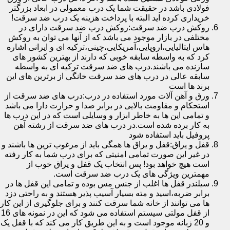
فولادی باشد در حقیقت شما یک درب معمولی در ابعاد بزرگتر
خریداری کرده اید البته با پرداخت هزینه یک درب ضد سرقت!
روکش درب ضد سرقت:روکش درب ضد سرقت دارای در
مختلفی در بازار موجود می باشد که از آنها می توان به روکش
هاس ایتالیایی،اروپایی،آمریکایی،چینی،ترکیه ای و ایرانی اشاره
کرد که به واسطه سابقه خوبی که دارند از بهترین کشور های
سازنده می باشند.درب های ضد سرقت ترکیه ای به واسطه
سابقه عالی در درب های ضد سرقت خانگی از برترین های این
برند ها است
ورق و آهن آلات مورد استفاده در درب:درب های ضد سرقت از
استحکام و مقاومت بالایی در برابر صدا و حرارت دارا می باشد
و تمامی این ها به خاطر ابزار و وسایلی است که در این درب ها
به کار برده شده است.در درب های ضد سرقت از رشته آهن
پروفیل باید استفاده شود
قفل و یراق:قفل و یراق ها همگی باید از مرغوب ترین ها باشند و
در غیر این صورت تمامی امنیتی که برای درب شما به کار رفته
است هیچ خواهد بود! پس انتخاب یک قفل و یراق خوب از
مهمترین ویژگی های یک درب ضد سرقت است.
سیلندر قفل ها اغلب از جنس مس بوده و تمامی این قفل ها در
برابر ضربه،اسید و مته بسیار آسیب پذیر هستند و به راحتی دزد
ها می توانند از خانه شما سرقت کنند و برای جلوگیری از این کار
از قفل مولتی سیستم استفاده می شود که این در نمونه های 16
و 20 زبانه موجود است و به این طریق کار می کند که با قفل یک