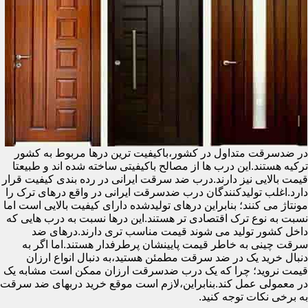
در ضدسرقت متداول در کشور،باکیفیت ترین درها مربوط به کشور
ترکیه هستند.این درب ها از مصالح باکیفیتی ساخته شده اند و طبیعتا
قیمت بالایی نیز دارند.درب ضد سرقت ایرانی در رده بندی کیفیت قرار
دارد.اغلب تولیدکنندگان درب ضدسرقت ایرانی در واقع درهای ترک را
مونتاژ می کنند؛ بنابراین درهای تولیدشده دارای کیفیت بالایی است اما
نسبت به نوع ترک اقتصادی تر هستند.این درها نسبت به درب هایی که
داخل کشور تولید می شوند قیمت مناسب تری دارند.درهای ضد
سرقت چینی به خاطر قیمت پایینشان پرطرفدار هستند.اما اگر به
دنبال خرید یک در ضد سرقت مطمئن هستید،به دنبال انواع ارزان
قیمت نروید؛ چرا که یک درب ضدسرقت ارزان ممکن است مشابه یک
در معمولی عمل کند.بنابراین،لازم است موقع خرید دربهای ضد سرقت
به برخی نکات توجه کنید.