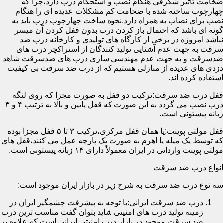
ضخامت تأثیر شگرفی هنگام نصب و استحکام درب دارد،چرا که
چهارچوب ساخته شده با ضخامت کم مشکلات عدیده ای را هنگام
نصب برای نصاب به همراه دارد.نحوه ساخت چهارچوب درب باید به
گونه ای باشد که احتمال باز کردن درب بدون قفل کردن آن میسر
نباشد امروزه در برخی از کارگاه های تولیدی و کارخانه درب ضد
سرقت به جهت عدم آشنایی تولید کنندگان از استراکچر درب های
ضدسرقت و به جهت عدم مهندسی سازی درب های ضدسرقت شاهد
دزدی های عدیده از منازلی هستیم که از درب ضد سرقت بی کیفیت
استفاده کرده اند.
قفل درب ضد سرقت:ترکیب دو قفل به صورت مجزا که روی لنگه
درب نصب می گردد به این صورت که قفل پایین و بالا به ترتیب ۴ و ۳
زبانه پیستونی است.
قفل مولتی پوینت:یا همان قفل مرکزی،ترکیب ۳ تا ۵ قفل مجزا بوده
که توسط یک میله یا اهرم به صورت یک پارچه عمل می کنند،قفل های
مولتی پوینت وارداتی در ایران معمولاً دارای ۱۴ زبانه پیستونی است.
انواع درب ضد سرقت
سه نوع درب ضد سرقت به شرح زیر در بازار ایران موجود است:
درب ضد سرقت ایرانی:با توجه به پیشرفت چشمگیر ایران در
زمینه تولید درب های امنیتی شاید بتوان گفت مناسب ترین درب
ضد سرقت موجود در بازار درب امنیتی ایرانی است که علاوه بر