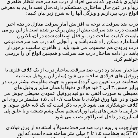
ناپذیری باشد،چراکه تمامی افراد از درب ضد سرقت انتظار ظاهری
زیبا و در عین حال ساختاری مستحکم دارند.حال قصد داریم به معرفی
انواع درب بپردازیم و ویژگی آنها را به شرح زیر بیان کنیم:
درب ضد سرقت:با توجه به افزایش آمار سرقت منازل در دهه اخیر
اهمیت درب ضد سرقت بیش از پیش پرنگ تر شده است،از این رو می
بایست کیفیت ساخت درب و قفل استفاده شده در آن،بالاترین
استاندارد ممکن را داشته باشد و از آنجایی که درب ضد سرقت نوعی
درب ورودی هم محسوب می شود باید از ظاهری مناسب برخوردار
باشد در ادامه ساختار درب ضد سرقت و همچنین انواع آن را بررسی
خواهیم کرد.
ساختار استاندارد درب ضد سرقت:ساختار درب از یک کلاف فلزی با
پروفیل های فولادی ساخته می شود.(سایز این پروفیل بسته به
ضخامت درب تعیین می گردد)،سپس به جهت مقاومت بیشتر درب در
برابر خمش،۳ الی ۴ قید فولادی دقیقاً با همان سایز پروفیل های
محیطی به صورت افقی به دو قید پروفیل عمودی محیطی جوش می
شود و در انتها ورق فولادی با ضخامت ۰.۷ الی ۱.۵ میلیمتر بر روی این
کلاف جوشکاری می شود.لازم به ذکر است که یک لایه عایق صوتی و
حرارتی با جنس های پلی اورتان،پشم سنگ،پشم شیشه و یا عایق پلی
استایرن در داخل استراکچر نصب می شود.
چهارچوب و رویه درب ضد سرقت:معمولاً با استفاده از ورق فولادی
ST۳۷ به ضخامت ۱.۵ تا ۲ میلی متر ساخته شده است،که این