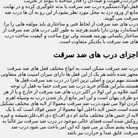
حرارت،رطوبت و صدا،آن را قادر ساخته تا بتواند از تخریب
قفل،لولا،دستگیره درب ضد سرقت یا بدنه جلوگیری کرده و در نهایت
مانع از ورود دزد به محل مورد نظر بشود.از این رو به آن ها درب ضد
سرقت می گویند.
درب های ضد سرقت از لحاظ فنی و ساختاری باید مولفه هایی را برا
استاندارد بودن دارا باشند.هرچند به طور کلی درب های ضد سرقت از
ساختار یکسانی بهرمند هستند ولی نوع ساخت و کیفیت ساخت درب
های ضد سرقت با یکدیکر متفاوت است.
اجزای درب های ضد سرقت
درب ضد سرقت ممکن است به انواع مختلف قفل های ضد سرقت
مجهز شده باشد.هر یک از این قفل ها دارای میزان امنیت های متفاوتی
هستند.مهم ترین و اصلی ترین اجزا در درب ضد سرقت،قفل ها
هستند.بنابراین هنگام خرید درب ضد سرقت حتما به قفل آن توجه
کنید.علاوه بر این لولا در اکثر درب های ضد سرقت از خارج و یا از هر
دو طرف پنهان است و این امر مانع از باز شدن درب به وسیله اهرم
کردن لولا می شود.درب ضد سرقت معمولا از لایه های مختلف تشکیل
شده است.جنس لایه داخلی آنها معمولا از جنس فولاد است که با یک
لایه از جنس های مختلف مانند ام دی اف،اچ دی اف،فلز،شیشه و غیره
روکش شده است.فضای خالی موجود در درب ضد سرقت نیز غالبا به
وسیله پشم سنگ پر می شود که این امر باعث می شود درب ضد
سرقت عایق صدا و حرارت نیز باشد