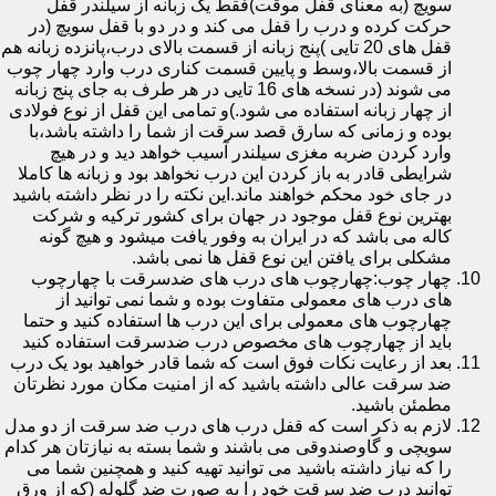
سویچ (به معنای قفل موقت)فقط یک زبانه از سیلندر قفل
حرکت کرده و درب را قفل می کند و در دو با قفل سویچ (در
قفل های 20 تایی )پنج زبانه از قسمت بالای درب،پانزده زبانه هم
از قسمت بالا،وسط و پایین قسمت کناری درب وارد چهار چوب
می شوند (در نسخه های 16 تایی در هر طرف به جای پنج زبانه
از چهار زبانه استفاده می شود.)و تمامی این قفل از نوع فولادی
بوده و زمانی که سارق قصد سرقت از شما را داشته باشد،با
وارد کردن ضربه مغزی سیلندر آسیب خواهد دید و در هیچ
شرایطی قادر به باز کردن این درب نخواهد بود و زبانه ها کاملا
در جای خود محکم خواهند ماند.این نکته را در نظر داشته باشید
بهترین نوع قفل موجود در جهان برای کشور ترکیه و شرکت
کاله می باشد که در ایران به وفور یافت میشود و هیچ گونه
مشکلی برای یافتن این نوع قفل ها نمی باشد.
چهار چوب:چهارچوب های درب های ضدسرقت با چهارچوب
های درب های معمولی متفاوت بوده و شما نمی توانید از
چهارچوب های معمولی برای این درب ها استفاده کنید و حتما
باید از چهارچوب های مخصوص درب ضدسرقت استفاده کنید
بعد از رعایت نکات فوق است که شما قادر خواهید بود یک درب
ضد سرقت عالی داشته باشید که از امنیت مکان مورد نظرتان
مطمئن باشید.
لازم به ذکر است که قفل درب های درب ضد سرقت از دو مدل
سویچی و گاوصندوقی می باشند و شما بسته به نیازتان هر کدام
را که نیاز داشته باشید می توانید تهیه کنید و همچنین شما می
توانید درب ضد سرقت خود را به صورت ضد گلوله (که از ورق