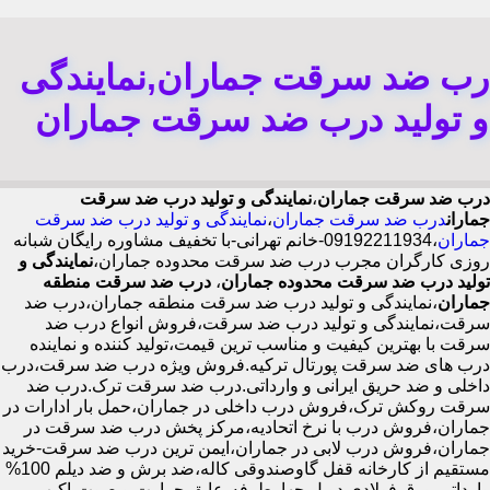
رب ضد سرقت جماران,نمایندگی
و تولید درب ضد سرقت جماران
درب ضد سرقت جماران
،
نمایندگی و تولید درب ضد سرقت
جماران
درب ضد سرقت جماران
،
نمایندگی و تولید درب ضد سرقت
جماران
،09192211934-خانم تهرانی-با تخفیف مشاوره رایگان شبانه
روزی کارگران مجرب درب ضد سرقت محدوده جماران،
نمایندگی و
تولید درب ضد سرقت محدوده جماران
،
درب ضد سرقت منطقه
جماران
،نمایندگی و تولید درب ضد سرقت منطقه جماران،درب ضد
سرقت،نمایندگی و تولید درب ضد سرقت،فروش انواع درب ضد
سرقت با بهترین کیفیت و مناسب ترین قیمت،تولید کننده و نماینده
درب های ضد سرقت پورتال ترکیه.فروش ویژه درب ضد سرقت،درب
داخلی و ضد حریق ایرانی و وارداتی.درب ضد سرقت ترک.درب ضد
سرقت روکش ترک،فروش درب داخلی در جماران،حمل بار ادارات در
جماران،فروش درب با نرخ اتحادیه،مرکز پخش درب ضد سرقت در
جماران،فروش درب لابی در جماران،ایمن ترین درب ضد سرقت-خرید
مستقیم از کارخانه قفل گاوصندوقی کاله،ضد برش و ضد دیلم 100%
وارداتی،ورق فولادی دوبل چهارطرفه،عایق حرارت و صوت،اکیپ