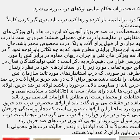
4-صحت و استحکام تمامی لولاهای درب بررسی شود.
5-درب را تا نیمه باز کرده و رها کنید،درب باید بدون گیر کردن کاملاً
بسته شود.
مشخصات درب ضد حریق:از آنجایی که این درب ها دارای ویژگی های
متفاوتی در مقایسه با درب های معمولی هستند؛ ضروری است تا درب
به مواردی از قبیل یراق آلات و رنگ درب مخصوص مجهز باشد.حال
شاید این سوال برایتان مطرح شود که به چه نکاتی باید توجه نمود ؟ در
ادامه ویژگی های فنی و اجزای دربهای مقاوم در برابر آتش را مورد
بررسی قرار می دهیم.لازم به ذکر است ؛ اغلب تولیدکنندگان فعال در
این حوزه تمامی موارد زیر را در استانداردهای خود در نظر دارند.از
طرفی در صورتی که درب استانداردهای مورد تائید سازمان آتش
نشانی را داشته باشد،مجوز یراق آلات در ضد حریق:یراق آلات درب ضد
حریق باید از مقاومت بالایی برخوردار باشند:لولای در ضد حریق :لولای
این درب ها باید دارای نشان سی ای (CE)باشد تا سلامت،ایمنی و
حفاظت از محیط زیست آن مطابق با الزامات اساسی مورد تائید
باشد.در حقیقت می توان گفت باید از لولای مخصوص درب ضد حریق
بهره برد.ساختار این لولاها به صورتی است که دچار پوسیدگی،چرخش
نمی شوند و در برابر حرارت بالا ذوب نمی گردند،در نتیجه امنیت درب
زیر سوال نمی رود.از آنجایی که وزن درب های ضد حریق زیاد
است،معمولاً به 3 عدد لولا نیاز دارند.در حالیکه درب های معمولی با
وزن پایین دارای 2 عدد لولا هستند.