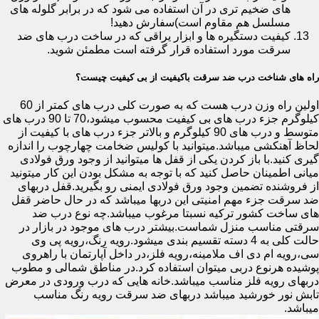
های ضخیم تری در آن استفاده می شود که در برابر گلوله های
مسلسل هم مقاوم است)سفارش دهید!
کیفیت دستگیره ها و ابزار یراقی که در ساخت درب های ضد
سرقت مورد استفاده قرار گرفته است مطمئن شوید.
راه های شناخت درب ضد سرقت باکیفیت از بی کیفیت چیست؟
اولین راه وزن درب هست که به صورت کلی درب های کمتر از 60
کیلوگرم جزء درب های بی کیفیت محسوب میشود،70 تا 90 درب های
متوسط و درب های 90 کیلوگرم و بالاتر جزء درب های با کیفیت از
لحاظ آهنکشی میباشد.میتوانید با کولیس ضخامت چهارچوب را اندازه
گیری کنید.با باز کردن یکی از قفل ها میتوانید از وجود ورق فولادی
میانی اطمینان حاصل کنید که با توجه به مشکل بودن این کار میتونید
از فروشنده تضمین وجود ورق فولادی ایمنی رو بگیرید.قفل دربهای
ضد سرقت جزء مهم امنیتی این دربها میباشد که در حال حاضر قفل
های ساخت کشور ترکیه نسبتا مرغوب میباشد.چه نوع درب ضد
سرقتی مناسب منزل شماست.بیشتر درب های موجود در بازار در
حالت کلی به 4 دسته تقسیم بندی میشود.رویه رنگ،رویه پی وی
سی،رویه ام دی اف ملامینه،رویه فلز،در داخل آپارتمان با راهروی
پوشیده هرنوع دربی میتوان استفاده کرد.در مناطق شمالی و مطوب
دربهای رویه فلز مناسب میباشد.خانه هایی که درب ورودی در معرض
تابش نور خورشید میباشد دربهای ضد سرقت رویه رنگ مناسب
میباشد.