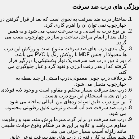
ویژگی های درب ضد سرقت
ساختار درب ضد سرقت به نحوی است که بعد از قرار گرفتن در
چهارچوب نمی توان آن را اهرم کاری کرد.
این نوع درب به آسانی و به سرعت نصب می شود و به همین
دلیل بعد از اتمام مراحل ساخت و ساز در چهارچوب نصب می
گردد.
رنگ بندی درب های ضد سرقت متنوع است و روکش این درب
ها معمولا از جنس MDF با روکش رنگ یا PVC می باشد.
دور تا دور درب ضد سرقت یک نوار پلاستیکی یا درزگیر قرار
گرفته که از هدر رفت انرژی و نفوذ گرد و غبار جلوگیری می
کند.
برخلاف درب چوبی معمولی،درب امنیتی از چند نقطه به
چهارچوب متصل می شود.
درب ضد سرقت بسیار محکم و مقاوم است و وجود لایه فولادی
در آن نشانه استحکام این نوع درب هاست.
این نوع درب طبق استانداردهای بین المللی ساخته می شود.
درب ضد سرقت ضد آب است و نوعی عایق رطوبتی محسوب
می شود.
درب ضد سرقت در برابر گرما،سرما،برش،مته،اسید و رطوبت
مقاوم می باشد و علاوه بر این ها در هنگام وقوع حوادث طبیعی
مانند زلزله آسیب بسیار جزئی می بیند.
پشم سنگ به کار رفته در درب های ضد سرقت نوعی عایق