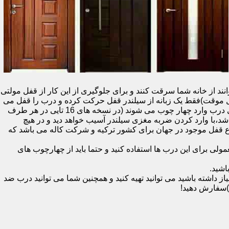
نند از خانه شما سرقت کنند و برای جلوگیری از این کار از قفل مولتی
قفل یک سویچ (به معنای قفل موقت)فقط یک زبانه از سیلندر قفل حرکت کرده و درب را قفل می
کند و در دو با قفل سویچ (در قفل های 20 تایی )پنج زبانه از قسمت بالای درب،پانزده زبانه هم از قسمت بالا،وسط و پایین قسمت کناری درب وارد چهار چوب می شوند (در نسخه های 16 تایی در هر طرف
اشد،با وارد کردن ضربه مغزی سیلندر آسیب خواهد دید و در هیچ
ن نوع قفل موجود در جهان برای کشور ترکیه و شرکت کاله می باشد که
 برای این درب ها استفاده کنید و حتما باید از چهارچوب های
اشید.
داشته باشید می توانید تهیه کنید و همچنین شما می توانید درب ضد
)سفارش دهید!