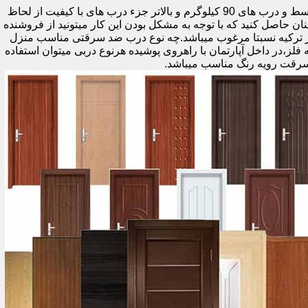
اولین راه وزن درب هست که به صورت کلی درب های کمتر از 60 کیلوگرم جزء درب های بی کیفیت محسوب میشود،70 تا 90 درب های متوسط و درب های 90 کیلوگرم و بالاتر جزء درب های با کیفیت از لحاظ
نان حاصل کنید که با توجه به مشکل بودن این کار میتونید از فروشنده
ر ترکیه نسبتا مرغوب میباشد.چه نوع درب ضد سرقتی مناسب منزل
ام دی اف ملامینه،رویه فلز،در داخل آپارتمان با راهروی پوشیده هرنوع دربی میتوان استفاده
سرقت رویه رنگ مناسب میباشد.