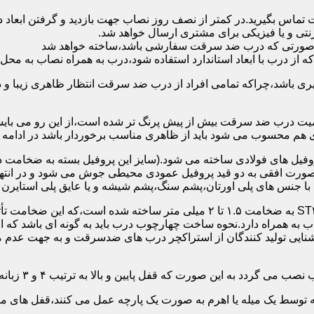
 تماس بگیرید.در کمتر از نصف روز نصاب جهت بازدید و گرفتن ابع
نتی و یا فیزیکی برای مشتری ارسال خواهد شد.
در صورتی که درب ضد سرقت سفارشی باشد،ساخته خواهد شد
 درب با ابعاد استاندارد استفاده شود،درب به همراه نصاب به محل 
ی باشد،چراکه تمامی افراد از درب ضد سرقت انتظار ظاهری زیبا و د
یت درب ضد سرقت بیش از پیش پرنگ تر شده است،از این رو می بایست
هم محسوب می شود باید از ظاهری مناسب برخوردار باشد در ادامه س
وفیل های فولادی ساخته می شود.(سایز این پروفیل بسته به ضخامت 
با جنس های پلی اورتان،پشم سنگ،پشم شیشه و یا عایق پلی استایرن
چهارچوب و رویه درب ضد سرقت:معمولاً با استفاده از ورق فولادی ST۳۷ به ضخامت 
به همراه دارد.نحوه ساخت چهارچوب درب باید به گونه ای باشد که ا
آشنایی تولید کنندگان از استراکچر درب های ضدسرقت و به جهت عد
این صورت که قفل پایین و بالا به ترتیب ۴ و ۳ زبانه پیستونی است.