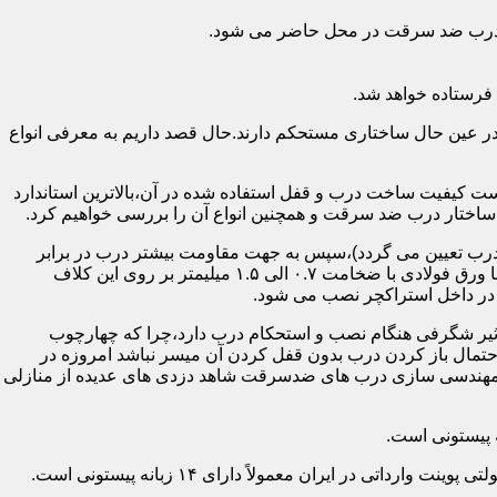
اد درب ضد سرقت در محل حاضر می شود.
فرستاده خواهد شد.
ر عین حال ساختاری مستحکم دارند.حال قصد داریم به معرفی انواع
 کیفیت ساخت درب و قفل استفاده شده در آن،بالاترین استاندارد
اختار درب ضد سرقت و همچنین انواع آن را بررسی خواهیم کرد.
درب تعیین می گردد)،سپس به جهت مقاومت بیشتر درب در برابر
خمش،۳ الی ۴ قید فولادی دقیقاً با همان سایز پروفیل های محیطی به صورت افقی به دو قید پروفیل عمودی محیطی جوش می شود و در انتها ورق فولادی با ضخامت ۰.۷ الی ۱.۵ میلیمتر بر روی این کلاف
 در داخل استراکچر نصب می شود.
۱.۵ تا ۲ میلی متر ساخته شده است،که این ضخامت تأثیر شگرفی هنگام نصب و استحکام درب دارد،چرا که چهارچوب
حتمال باز کردن درب بدون قفل کردن آن میسر نباشد امروزه در
م مهندسی سازی درب های ضدسرقت شاهد دزدی های عدیده از منازلی