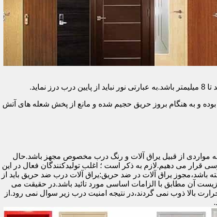
وده و به هنگام بروز حریق حجیم شده و مانع از پخش شعله های آتش
ه مواردی از قبیل یراق آلات و رنگ درب مخصوص مجهز باشد.حال
رسی قرار می دهیم.لازم به ذکر است ؛ اغلب تولیدکنندگان فعال در این
ته باشد،مجوز یراق آلات در ضد حریق:یراق آلات درب ضد حریق باید از
ای نشان سی ای (CE)باشد تا سلامت،ایمنی و حفاظت از محیط زیست آن مطابق با الزامات اساسی مورد تائید باشد.در حقیقت می
رت بالا ذوب نمی گردند،در نتیجه امنیت درب زیر سوال نمی رود.از