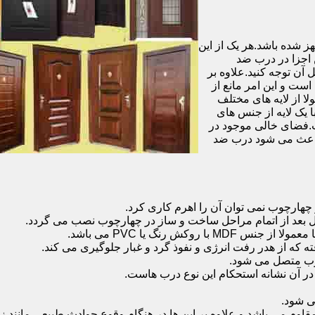
شده باشد.هر یک از این
 اجزا در درب ضد
آن توجه کنید.علاوه بر
است و این امر مانع از
 از لایه های مختلف
 یک لایه از جنس های
.فضای خالی موجود در
 باعث می شود درب ضد
هارچوب نمی توان آن را اهرم کاری کرد.
ل بعد از اتمام مراحل ساخت و ساز در چهارچوب نصب می گردد.
 رنگ یا PVC می باشد.
ه که از هدر رفت انرژی و نفوذ گرد و غبار جلوگیری می کند.
وب متصل می شود.
ر آن نشانه استحکام این نوع درب هاست.
 شود.
 می باشد و علاوه بر این ها در هنگام وقوع حوادث طبیعی مانند زل