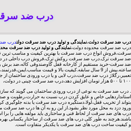
درب ضد سرقت 
درب ضد سرقت دولت
،
نمایندگی و تولید درب ضد سرقت دولت
درب ضد 
درب ضد سرقت محدوده دولت،
نمایندگی و تولید درب ضد سرقت محد
سرقت،فروش انواع درب ضد سرقت با بهترین کیفیت و مناسب ترین قیم
ضد سرقت ترک.درب ضد سرقت روکش ترک،فروش درب داخلی در دولت،ح
ساعته.بیش از 9 سال سابقه.کیفیت بالا و قیمت مناسب.ایم
تعمیر،رگلاژ درب ضد سرقت،درب لابی و یا درب ورودی ساختمان از جمله
۱۰۰ تا ۵۰۰ هزار تومان افزایش دهد،درب ضد سرقت چینی در دولت،
.
درب ضد سرقت به نوعی از درب ورودی ساختمان می گویند که سازنده
استانداردهایی خاص و عایق کردن درب نسبت به حرارت،رطوبت و صدا،آ
بتواند از تخریب قفل،لولا،دستگیره درب ضد سرقت یا بدنه جلوگیری کرده
ورود دزد به محل مورد نظر بشود.از این رو به آن ها درب ضد سرقت می
درب های ضد سرقت از لحاظ فنی و ساختاری باید مولفه هایی را برا استا
باشند.هرچند به طور کلی درب های ضد سرقت از ساختار یکسانی بهرم
و کیفیت ساخت درب های ضد سرقت با یکدیکر متفاوت است.