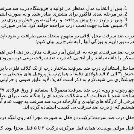
پس از انتخاب مدل مدنظر می توانید با فروشگاه درب ضد سرقت
در مرحله بعدی فاکتور برای مشتری صادر شده و به صورت اینتر
پس از واریز مبلغ پیش پرداخت و ارسال تصویر فیش واریزی 
سپس نصاب جهت نصب درب مراجعه خواهد کرد.اما در صورتی که از
درب ضد سرقت محل تلاقی دو مفهوم متضاد،یعنی ظرافت و نفوذ ناپذیر
درب بپردازیم و ویژگی آنها را به شرح زیر بیان کنیم:
درب ضد سرقت:با توجه به افزایش آمار سرقت منازل در دهه اخیر اهم
ممکن را داشته باشد و از آنجایی که درب ضد سرقت نوعی درب ورودی 
ساختار استاندارد درب ضد سرقت:ساختار درب از یک کلاف فلزی با پر
جوشکاری می شود.لازم به ذکر است که یک لایه عایق صوتی و حرارتی 
ساخته شده با ضخامت کم مشکلات عدیده ای را هنگام نصب برای نصاب 
برخی از کارگاه های تولیدی و کارخانه درب ضد سرقت به جهت عدم 
هستیم که از درب ضد سرقت بی کیفیت استفاده کرده اند.
قفل درب ضد سرقت:ترکیب دو قفل به صورت مجزا که روی لنگه درب نصب می گردد به 
قفل مولتی پوینت:یا همان قفل مرکزی،ترکیب ۳ تا ۵ قفل مجزا بوده که توسط یک میله یا اهرم به صورت یک پارچه عمل می کنند،قفل های مولتی پوینت وارداتی در ایران معمولاً دارای ۱۴ زبانه پیستونی است.