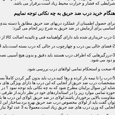
شرایطی که فشار و حرارت محیط زیاد است،برقرار می باشد.
هنگام خرید درب ضد حریق به چه نکاتی توجه نماییم
اساسی برای آزمایش در ضد حریق به شرح زیر انجام می گیرد:
1-درب خریداری شده باید دارای گواهینامه فنی و تائیدیه اصالت کالا از سازمان آتش نشانی باشد.
2-فضای خالی بین درب و چهارچوب در حالی که درب بسته است،باید 4 میلیمتر از قسمت بالا و اطراف باشد.این فاصله در پایین درب می تواند تا 8 میلیمتر باشد.به عبارتی نور نباید از پایین درب درز نماید.
3-درزگیرهایی که اطراف درب هستند باید دقیق و بدون هیچ آسیبی ن
و دود می شود.
4-صحت و استحکام تمامی لولاهای درب بررسی شود.
5-درب را تا نیمه باز کرده و رها کنید،درب باید بدون گیر کردن کاملاً بسته شود.
مشخصات درب ضد حریق:از آنجایی که این درب ها دارای ویژگی های م
شاید این سوال برایتان مطرح شود که به چه نکاتی باید توجه نمود ؟ در
حوزه تمامی موارد زیر را در استانداردهای خود در نظر دارند.از طرفی
توان گفت باید از لولای مخصوص درب ضد حریق بهره برد.ساختار این لو
آنجایی که وزن درب های ضد حریق زیاد است،معمولاً به 3 عدد لولا نیاز دارند.در حالیکه درب های معمولی با وزن پایین دارای 2 عدد لولا هستند.