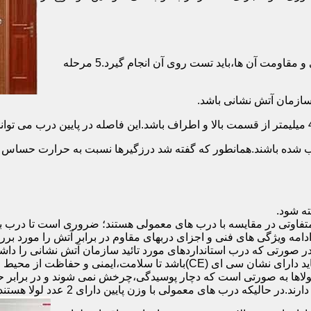
برای حصول اطمینان از عملکرد دربهای ضد حریق مطابق با دسته بندی و مقاومت آن ها،باید تست روی آن انجام گیرد.5 مرحله
صب شده باشند.همانطور که گفته شد درزگیرها نسبت به حرارت حساس ب
تفاوتی در مقایسه با درب های معمولی هستند؛ ضروری است تا درب ب
 ادامه ویژگی های فنی و اجزای دربهای مقاوم در برابر آتش را مورد بر
 در صورتی که درب استانداردهای مورد تائید سازمان آتش نشانی را داش
مقاومت بالایی برخوردار باشند:لولای در ضد حریق :لولای این درب ها باید دار
لاها به صورتی است که دچار پوسیدگی،چرخش نمی شوند و در برابر حرا