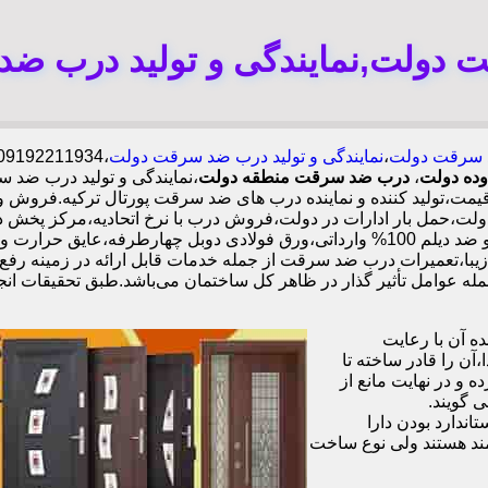
دولت,نمایندگی و تولید درب ض
سرقت دولت
،
نمایندگی و تولید درب ضد سرقت دولت
وده دولت
،
درب ضد سرقت منطقه دولت
،نمایندگی و تولید درب ضد
ت،تولید کننده و نماینده درب های ضد سرقت پورتال ترکیه.فروش و
مل بار ادارات در دولت،فروش درب با نرخ اتحادیه،مرکز پخش د
ن،قدرتمند،زیبا،تعمیرات درب ضد سرقت از جمله خدمات قابل ارائه در زمین
 عوامل تأثیر گذار در ظاهر کل ساختمان می‌باشد.طبق تحقیقات انجام
 آن با رعایت
ن را قادر ساخته تا
 و در نهایت مانع از
 گویند.
ندارد بودن دارا
ند هستند ولی نوع ساخت