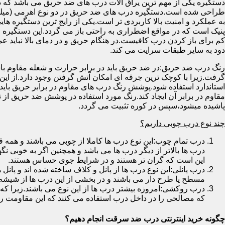
دستگیره یکی از مهم ترین یراق آلات درب های ضد حریق می باشد که دا
طراحی شده است.دستگیره درب های ضد حریق در دو نوع اهرمی (میله
به عملکرد و امنیت بالا کاربردی تر است.یکی از رایج ترین دستگیره ه
پنیک است که در مواقع اضطراری به راحتی باز می گردد.این دستگیره ا
کم برای باز کردن درب کافیست.در هنگام حریق و در دمای بالا نباید عمل
دود به سایر طبقات سرایت می کند.
رنگ درب ضد حریق:در ضد حریق باید در برابر حرارت و شعله مقاوم با
گرفت.زیرا با کوچک ترین جرقه ای امکان آتش گرفتن وجود دارد.از این 
استاندارد استفاده شود.پوشش رنگ درب های مقاوم در برابر حریق باید ب
مقاوم در برابر آن ایجاد کند.رنگ مورد استفاده در پوشش ضد حریق از
پاشیده میشود،سپس در کوره تثبیت می گردد.
چند نوع درب چوبی داریم؟
درب تمام چوب:این نوع درب ها کاملا از چوبی می باشند و هم
درب ها بالاتر از دیگر درب ها می باشد و همچنین اگر به خوبی نگ
این است که گران تر هستند و در شرایط جوی حساس هستند.
درب پانلی:این نوع درب ها از پانل و کلاف ساخته شده اند و پانل 
مسطح یا طرح دار می باشند و در بخشی از این درب ها از شیشه
درب روکشی:امروزه بیشتر درب ها از این نوع می باشند.زیرا که 
که مصالحی را در داخل درب استفاده می کنند که این مقاومت را ب
چگونه خرید اینترنتی درب ضد سرقت انجام دهیم؟