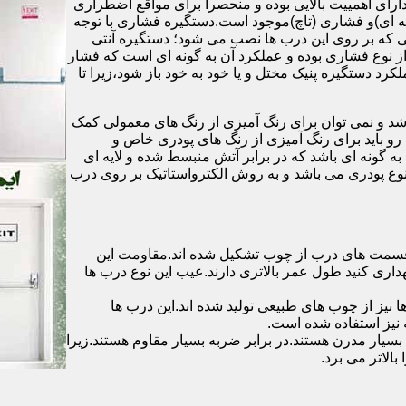
رای اهمییت بالایی بوده و منحصرا برای مواقع اضطراری
 ای)و فشاری (تاچ)موجود است.دستگیره فشاری با توجه
ایی که بر روی این درب ها نصب می شود؛ دستگیره آنتی
ز نوع فشاری بوده و عملکرد آن به گونه ای است که فشار
کرد دستگیره پنیک مختل و یا خود به خود باز شود،زیرا تا
شد و نمی توان برای رنگ آمیزی از رنگ های معمولی کمک
رو باید برای رنگ آمیزی از رنگ های پودری خاص و
ه گونه ای باشد که در برابر آتش منبسط شده و لایه ای
 نوع پودری می باشد و به روش الکترواستاتیک بر روی درب
ه قسمت های درب از چوب تشکیل شده اند.مقاومت این
هداری کنید طول عمر بالاتری دارند.عیب این نوع درب ها
ها نیز از چوب های طبیعی تولید شده اند.این درب ها
 نیز استفاده شده است.
بسیار مدرن هستند.در برابر ضربه بسیار مقاوم هستند.زیرا
الاتر می برد.