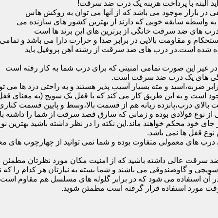
ید البته با پرداخت هزینه یک درب ضد سرقت!
بازار موجود می باشد که از آنها می توان به روکش هاس
که به واسطه سابقه خوبی که دارند از بهترین کشور های سازنده می
رب های ضد سرقت خانگی از برترین های این برند ها است
حکام و مقاومت بالایی در برابر صدا و حرارت دارا می باشد و تمامی
برده شده است.در درب های ضد سرقت از رشته آهن پروفیل باید
و در غیر این صورت تمامی امنیتی که برای درب شما به کار رفته است
یژگی های یک درب ضد سرقت است.
بر ضربه،اسید و مته بسیار آسیب پذیر هستند و به راحتی دزد ها می توا
ه می شود که این در نمونه های 16 و 20 زبانه موجود است و به این طریق کار می کند که با 
قفل از نوع فولادی بوده و زمانی که سارق قصد سرقت از شما را داشته ب
 در جای خود محکم خواهند ماند.این نکته را در نظر داشته باشید بهتری
 نوع قفل ها نمی باشد.
ای معمولی متفاوت بوده و شما نمی توانید از چهارچوب های معمولی
ضد سرقت عالی داشته باشید که از امنیت مکان مورد نظرتان مطمئن ب
 و گاوصندوقی می باشند و شما بسته به نیازتان هر کدام را که نیاز 
 آن استفاده می شود که در برابر گلوله های مسلسل هم مقاوم است
قت مورد استفاده قرار گرفته است مطمئن شوید.