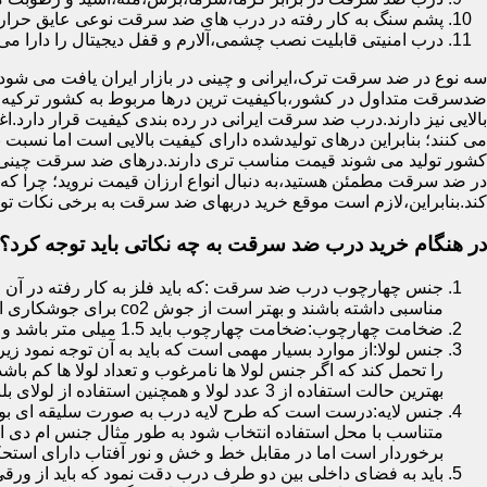
پشم سنگ به کار رفته در درب های ضد سرقت نوعی عایق حرارتی
درب امنیتی قابلیت نصب چشمی،آلارم و قفل دیجیتال را دارا می 
سه نوع در ضد سرقت ترک،ایرانی و چینی در بازار ایران یافت می شود.ا
ضدسرقت متداول در کشور،باکیفیت ترین درها مربوط به کشور ترکیه هس
بالایی نیز دارند.درب ضد سرقت ایرانی در رده بندی کیفیت قرار دارد.
می کنند؛ بنابراین درهای تولیدشده دارای کیفیت بالایی است اما نسبت 
کشور تولید می شوند قیمت مناسب تری دارند.درهای ضد سرقت چینی به 
در ضد سرقت مطمئن هستید،به دنبال انواع ارزان قیمت نروید؛ چرا
کند.بنابراین،لازم است موقع خرید دربهای ضد سرقت به برخی نکات توج
در هنگام خرید درب ضد سرقت به چه نکاتی باید توجه کرد؟
جنس چهارچوب درب ضد سرقت :که باید فلز به کار رفته در آن ا
مناسبی داشته باشند و بهتر است از جوش co2 برای جوشکاری استفاده شده باشد.
ضخامت چهارچوب:ضخامت چهارچوب باید 1.5 میلی متر باشد و یا بالاتر از آن
جنس لولا:از موارد بسیار مهمی است که باید به آن توجه نمود زیرا
را تحمل کند که اگر جنس لولا ها نامرغوب و تعداد لولا ها کم 
بهترین حالت استفاده از 3 عدد لولا و همچنین استفاده از لولای بلبرینگ دار است.
جنس لایه:درست است که طرح لایه درب به صورت سلیقه ای بوده ا
متناسب با محل استفاده انتخاب شود به طور مثال جنس ام دی ا
برخوردار است اما در مقابل خط و خش و نور آفتاب دارای استح
باید به فضای داخلی بین دو طرف درب دقت نمود که باید از ورق