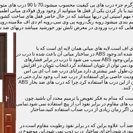
.با باز کردن یکی از قفل ها میتوانید از وجود ورق فولادی میانی اطمی
 مهم امنیتی این دربها میباشد که در حال حاضر قفل های ساخت کشو
ب های موجود در بازار در حالت کلی به 4 دسته تقسیم بندی میشود.رویه رنگ،رویه پی وی سی،رویه 
هایی که درب ورودی در معرض تابش نور خورشید میباشد دربهای ضد 
اف است.لایه های میانی همان لایه ای است که با
ABS،پوشانده می شود.لایه های انتهایی نیز از رویه ی پلاستیکی تشکیل شده اند.وجود ABS در ساختار میانی آن باعث شده تا درب در
برابر فشار و حرارت بالا،مقاومت و استحکام زیادی داشته باشد.علاوه براین،وجود ABS سبب می شود تا درب در برابر فشارهای
ر از ام دی اف در ساخت درب ABS استفاده نشود،می توان از نئوپان استفاده کرد.انتخاب نئوپان در افزایش
پان،طول عمر بیشتری دارد.مزایای درب ضد آب ای بی اس
دیت خاصی برای استفاده از درب ضد آب وجود ندارد.حتی در
شهرهای شمالی ایران که درصد رطوبت در محیط،بسیار است،می توان از این درب ها استفاده کرد.چرا که درب های ضد بخار ABS
ست که مدام به فکر تعویض یا ترمیم مجدد آن باشید.چون
ب های مقاوم در برابر نفوذ آب از پیچ استفاده نمی شود.تمامی
حتی اگر زمان زیادی از درب ضدآب استفاده کنید،ساختار
 آب علاوه براین که در برابر نفوذ رطوبت مقاوم است،در
ش سوزی شود،اجزای ساختار درب ذوب نمی شود.این موضوع در