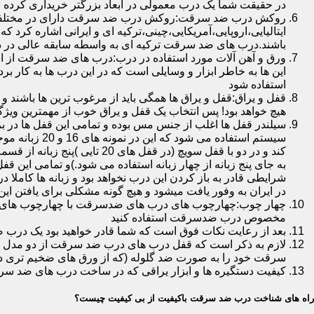
در حقیقت شما یک درب معمولی در ابعاد بزرگتر خریداری کرده ا
روکش درب ضد سرقت:روکش درب ضد سرقت دارای در مختلفی در 
ایتالیایی،اروپایی،آمریکایی،چینی،ترکیه ای و ایرانی اشاره کرد 
باشند.درب های ضد سرقت ترکیه ای به واسطه سابقه عالی در د
ورق و آهن آلات مورد استفاده در درب:درب های ضد سرقت از است
این ها به خاطر ابزار و وسایلی است که در این درب ها به کار 
استفاده شود
قفل و یراق:قفل و یراق ها همگی باید از مرغوب ترین ها باشند 
هیچ خواهد بود! پس انتخاب یک قفل و یراق خوب از مهمترین و
سیلندر قفل ها اغلب از جنس مس بوده و تمامی این قفل ها در برا
سیستم استفاد
به جای پنج زبانه از چهار زبانه استفاده می شود.)و تمامی این 
شرایطی قادر به باز کردن این درب نخواهد بود و زبانه ها کاملا
در ایران به وفور یافت میشود و هیچ گونه مشکلی برای یافتن این
چهار چوب:چهارچوب های درب های ضدسرقت با چهارچوب های درب ه
مخصوص درب ضدسرقت استفاده کنید
بعد از رعایت نکات فوق است که شما قادر خواهید بود یک درب 
لازم به ذکر است که قفل درب های درب ضد سرقت از دو مدل سویچی
سرقت خود را به صورت ضد گلوله (که از ورق های ضخیم تری در
کیفیت دستگیره ها و ابزار یراقی که در ساخت درب های ضد سر
راه های شناخت درب ضد سرقت باکیفیت از بی کیفیت چیست؟