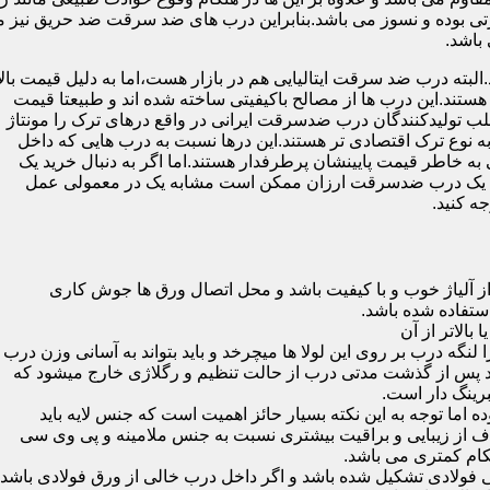
 بوده و نسوز می باشد.بنابراین درب های ضد سرقت ضد حریق نیز می
باشد.
لبته درب ضد سرقت ایتالیایی هم در بازار هست،اما به دلیل قیمت بال
تند.این درب ها از مصالح باکیفیتی ساخته شده اند و طبیعتا قیمت
اغلب تولیدکنندگان درب ضدسرقت ایرانی در واقع درهای ترک را مونتاژ
به نوع ترک اقتصادی تر هستند.این درها نسبت به درب هایی که داخل
خاطر قیمت پایینشان پرطرفدار هستند.اما اگر به دنبال خرید یک
 که یک درب ضدسرقت ارزان ممکن است مشابه یک در معمولی عمل
ه کنید.
ز آلیاژ خوب و با کیفیت باشد و محل اتصال ورق ها جوش کاری
 لنگه درب بر روی این لولا ها میچرخد و باید بتواند به آسانی وزن درب
باشد پس از گذشت مدتی درب از حالت تنظیم و رگلاژی خارج میشود که
ما توجه به این نکته بسیار حائز اهمیت است که جنس لایه باید
ف از زیبایی و براقیت بیشتری نسبت به جنس ملامینه و پی وی سی
کام کمتری می باشد.
ی فولادی تشکیل شده باشد و اگر داخل درب خالی از ورق فولادی باشد