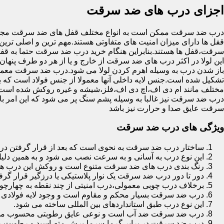
اجزای درب های ضد سرقت
درب ضد سرقت ممکن است به انواع مختلف قفل های ضد سرقت مجهز 
قفل ها دارای میزان امنیت های متفاوتی هستند.مهم ترین و اصلی ترین
سرقت،قفل ها هستند.بنابراین هنگام خرید درب ضد سرقت حتما به قفل 
این لولا در اکثر درب های ضد سرقت از خارج و یا از هر دو طرف پنهان 
باز شدن درب به وسیله اهرم کردن لولا می شود.درب ضد سرقت معمولا
تشکیل شده است.جنس لایه داخلی آنها معمولا از جنس فولاد است که با
مختلف مانند ام دی اف،اچ دی اف،فلز،شیشه و غیره روکش شده است
درب ضد سرقت نیز غالبا به وسیله پشم سنگ پر می شود که این امر
سرقت عایق صدا و حرارت نیز باشد
ویژگی های درب ضد سرقت
ساختار درب ضد سرقت به نحوی است که بعد از قرار گرفتن در چ
این نوع درب به آسانی و به سرعت نصب می شود و به همین دلی
رنگ بندی درب های ضد سرقت متنوع است و روکش این درب ها معمولا از جنس MDF با روکش
دور تا دور درب ضد سرقت یک نوار پلاستیکی یا درزگیر قرار گرفت
برخلاف درب چوبی معمولی،درب امنیتی از چند نقطه به چهارچ
درب ضد سرقت بسیار محکم و مقاوم است و وجود لایه فولادی د
این نوع درب طبق استانداردهای بین المللی ساخته می شود.
درب ضد سرقت ضد آب است و نوعی عایق رطوبتی محسوب می
درب ضد سرقت در برابر گرما،سرما،برش،مته،اسید و رطوبت مقاوم