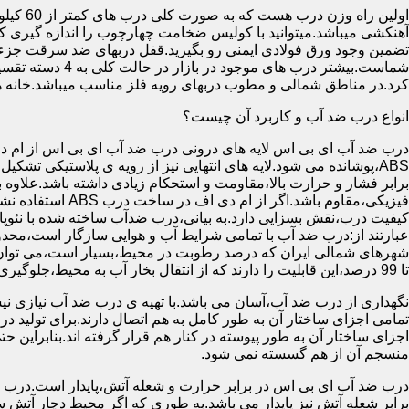
آهنکشی میباشد.میتوانید با کولیس ضخامت چهارچوب را اندازه گیری کنید
تضمین وجود ورق فولادی ایمنی رو بگیرید.قفل دربهای ضد سرقت جزء
شماست.بیشتر در
کرد.در مناطق شمالی و مطوب دربهای رویه فلز مناسب میباشد.خانه 
انواع درب ضد آب و کاربرد آن چیست؟
درب ضد آب ای بی اس لایه های درونی درب ضد آب ای بی اس از ام دی 
فیزیکی،مقاوم باشد.اگ
کیفیت درب،نقش بسزایی دارد.به بیانی،درب ضدآب ساخته شده با نئو
عبارتند از:درب ضد آب با تمامی شرایط آب و هوایی سازگار است،محدو
تا 99 درصد،این قابلیت را دارند که از انتقال بخار آب به محیط،جلوگیری کنند.
نگهداری از درب ضد آب،آسان می باشد.با تهیه ی درب ضد آب نیازی نی
تمامی اجزای ساختار آن به طور کامل به هم اتصال دارند.برای تولید در
اجزای ساختار آن به طور پیوسته در کنار هم قرار گرفته اند.بنابراین 
منسجم آن از هم گسسته نمی شود.
درب ضد آب ای بی اس در برابر حرارت و شعله آتش،پایدار است.درب ضد
برابر شعله آتش نیز پایدار می باشد.به طوری که اگر محیط دچار آت