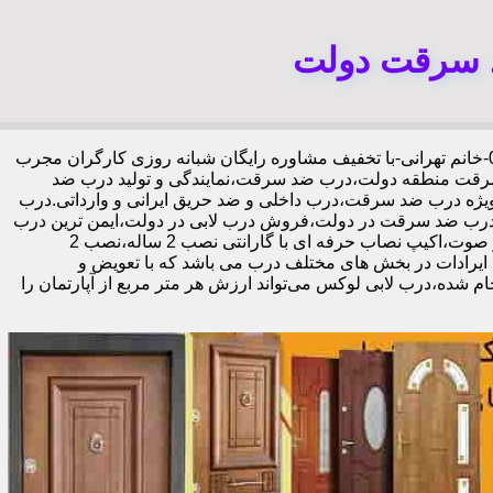
د سرقت دولت
،09192211934-خانم تهرانی-با تخفیف مشاوره رایگان شبانه روزی کارگران مجرب
 سرقت منطقه دولت،درب ضد سرقت،نمایندگی و تولید درب ضد
یژه درب ضد سرقت،درب داخلی و ضد حریق ایرانی و وارداتی.درب
رب ضد سرقت در دولت،فروش درب لابی در دولت،ایمن ترین درب
ضد سرقت-خرید مستقیم از کارخانه قفل گاوصندوقی کاله،ضد برش و ضد دیلم 100% وارداتی،ورق فولادی دوبل چهارطرفه،عایق حرارت و صوت،اکیپ نصاب حرفه ای با گارانتی نصب 2 ساله،نصب 2
ه رفع ایرادات در بخش های مختلف درب می باشد که با تعویض و
 شده،درب لابی لوکس می‌تواند ارزش هر متر مربع از آپارتمان را