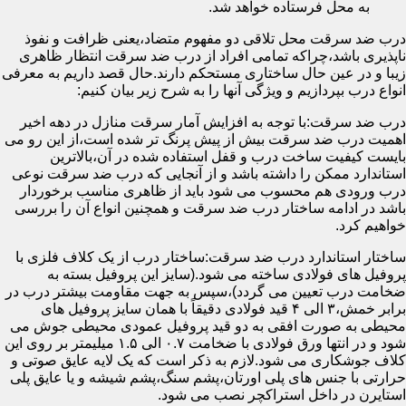
به محل فرستاده خواهد شد.
درب ضد سرقت محل تلاقی دو مفهوم متضاد،یعنی ظرافت و نفوذ
ناپذیری باشد،چراکه تمامی افراد از درب ضد سرقت انتظار ظاهری
زیبا و در عین حال ساختاری مستحکم دارند.حال قصد داریم به معرفی
انواع درب بپردازیم و ویژگی آنها را به شرح زیر بیان کنیم:
درب ضد سرقت:با توجه به افزایش آمار سرقت منازل در دهه اخیر
اهمیت درب ضد سرقت بیش از پیش پرنگ تر شده است،از این رو می
بایست کیفیت ساخت درب و قفل استفاده شده در آن،بالاترین
استاندارد ممکن را داشته باشد و از آنجایی که درب ضد سرقت نوعی
درب ورودی هم محسوب می شود باید از ظاهری مناسب برخوردار
باشد در ادامه ساختار درب ضد سرقت و همچنین انواع آن را بررسی
خواهیم کرد.
ساختار استاندارد درب ضد سرقت:ساختار درب از یک کلاف فلزی با
پروفیل های فولادی ساخته می شود.(سایز این پروفیل بسته به
ضخامت درب تعیین می گردد)،سپس به جهت مقاومت بیشتر درب در
برابر خمش،۳ الی ۴ قید فولادی دقیقاً با همان سایز پروفیل های
محیطی به صورت افقی به دو قید پروفیل عمودی محیطی جوش می
شود و در انتها ورق فولادی با ضخامت ۰.۷ الی ۱.۵ میلیمتر بر روی این
کلاف جوشکاری می شود.لازم به ذکر است که یک لایه عایق صوتی و
حرارتی با جنس های پلی اورتان،پشم سنگ،پشم شیشه و یا عایق پلی
استایرن در داخل استراکچر نصب می شود.