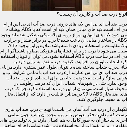
انواع درب ضد آب و کاربرد آن چیست؟
درب ضد آب ای بی اس لایه های درونی درب ضد آب ای بی اس از ام
دی اف است.لایه های میانی همان لایه ای است که با ABS،پوشانده
می شود.لایه های انتهایی نیز از رویه ی پلاستیکی تشکیل شده اند.وجود
ABS در ساختار میانی آن باعث شده تا درب در برابر فشار و حرارت
بالا،مقاومت و استحکام زیادی داشته باشد.علاوه براین،وجود ABS
سبب می شود تا درب در برابر فشارهای فیزیکی،مقاوم باشد.اگر از ام
دی اف در ساخت درب ABS استفاده نشود،می توان از نئوپان استفاده
کرد.انتخاب نئوپان در افزایش کیفیت درب،نقش بسزایی دارد.به
بیانی،درب ضدآب ساخته شده با نئوپان،طول عمر بیشتری دارد.مزایای
درب ضد آب ای بی اس عبارتند از:درب ضد آب با تمامی شرایط آب و
هوایی سازگار است،محدودیت خاصی برای استفاده از درب ضد آب
وجود ندارد.حتی در شهرهای شمالی ایران که درصد رطوبت در
محیط،بسیار است،می توان از این درب ها استفاده کرد.چرا که درب
های ضد بخار ABS تا 99 درصد،این قابلیت را دارند که از انتقال بخار
آب به محیط،جلوگیری کنند.
نگهداری از درب ضد آب،آسان می باشد.با تهیه ی درب ضد آب نیازی
نیست که مدام به فکر تعویض یا ترمیم مجدد آن باشید.چون تمامی
اجزای ساختار آن به طور کامل به هم اتصال دارند.برای تولید درب های
مقاوم در برابر نفوذ آب از پیچ استفاده نمی شود.تمامی اجزای ساختار