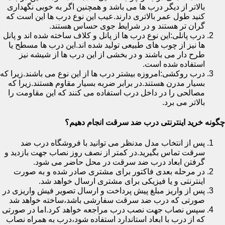
بالاتر از دیگر درب ها می باشد و همچنین اگر به خوبی نگهداری
کنید طول عمر بالاتری دارند.عیب این نوع درب ها این است که
گران تر هستند و در شرایط جوی حساس هستند.
درب پانلی:این نوع درب ها از پانل و کلاف ساخته شده اند و پانل
ها نیز از چوب های طبیعی تولید شده اند.این درب ها مسطح یا
طرح دار می باشند و در بخشی از این درب ها از شیشه نیز
استفاده شده است.
درب روکشی:امروزه بیشتر درب ها از این نوع می باشند.زیرا که
بسیار مدرن هستند.در برابر ضربه بسیار مقاوم هستند.زیرا که
مصالحی را در داخل درب استفاده می کنند که این مقاومت را
بالاتر می برد.
چگونه خرید اینترنتی درب ضد سرقت انجام دهیم؟
پس از انتخاب مدل مدنظر می توانید با فروشگاه درب ضد
سرقت تماس بگیرید.در کمتر از نصف روز نصاب جهت بازدید و
گرفتن ابعاد درب ضد سرقت در محل حاضر می شود.
در مرحله بعدی فاکتور برای مشتری صادر شده و به صورت
اینترنتی و یا فیزیکی برای مشتری ارسال خواهد شد.
پس از واریز مبلغ پیش پرداخت و ارسال تصویر فیش واریزی در
صورتی که درب ضد سرقت سفارشی باشد،ساخته خواهد شد
سپس نصاب جهت نصب درب مراجعه خواهد کرد.اما در صورتی
که از درب با ابعاد استاندارد استفاده شود،درب به همراه نصاب