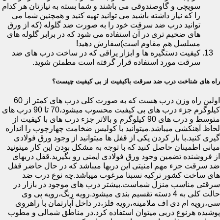
سویچی و گاوصندوقی می باشند و شما بسته به نیازتان هر کدام
را که نیاز داشته باشید می توانید تهیه کنید و همچنین شما می
توانید درب ضد سرقت خود را به صورت ضد گلوله (که از ورق
های ضخیم تری در آن استفاده می شود که در برابر گلوله های
مسلسل هم مقاوم است)سفارش دهید!
کیفیت دستگیره ها و ابزار یراقی که در ساخت درب های ضد
سرقت مورد استفاده قرار گرفته است مطمئن شوید.
راه های شناخت درب ضد سرقت باکیفیت از بی کیفیت چیست؟
اولین راه وزن درب هست که به صورت کلی درب های کمتر از 60
کیلوگرم جزء درب های بی کیفیت محسوب میشود،70 تا 90 درب های
متوسط و درب های 90 کیلوگرم و بالاتر جزء درب های با کیفیت از
لحاظ آهنکشی میباشد.میتوانید با کولیس ضخامت چهارچوب را اندازه
گیری کنید.با باز کردن یکی از قفل ها میتوانید از وجود ورق فولادی
میانی اطمینان حاصل کنید که با توجه به مشکل بودن این کار میتونید
از فروشنده تضمین وجود ورق فولادی ایمنی رو بگیرید.قفل دربهای
ضد سرقت جزء مهم امنیتی این دربها میباشد که در حال حاضر قفل
های ساخت کشور ترکیه نسبتا مرغوب میباشد.چه نوع درب ضد
سرقتی مناسب منزل شماست.بیشتر درب های موجود در بازار در
حالت کلی به 4 دسته تقسیم بندی میشود.رویه رنگ،رویه پی وی
سی،رویه ام دی اف ملامینه،رویه فلز،در داخل آپارتمان با راهروی
پوشیده هرنوع دربی میتوان استفاده کرد.در مناطق شمالی و مطوب