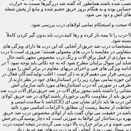
نصب شده باشند.همانطور که گفته شد درزگیرها نسبت به حرارت
حساس بوده و به هنگام بروز حریق حجیم شده و مانع از پخش شعله
های آتش و دود می شود.
4-صحت و استحکام تمامی لولاهای درب بررسی شود.
5-درب را تا نیمه باز کرده و رها کنید،درب باید بدون گیر کردن کاملاً
بسته شود.
مشخصات درب ضد حریق:از آنجایی که این درب ها دارای ویژگی های
متفاوتی در مقایسه با درب های معمولی هستند؛ ضروری است تا درب
به مواردی از قبیل یراق آلات و رنگ درب مخصوص مجهز باشد.حال
شاید این سوال برایتان مطرح شود که به چه نکاتی باید توجه نمود ؟ در
ادامه ویژگی های فنی و اجزای دربهای مقاوم در برابر آتش را مورد
بررسی قرار می دهیم.لازم به ذکر است ؛ اغلب تولیدکنندگان فعال در
این حوزه تمامی موارد زیر را در استانداردهای خود در نظر دارند.از
طرفی در صورتی که درب استانداردهای مورد تائید سازمان آتش
نشانی را داشته باشد،مجوز یراق آلات در ضد حریق:یراق آلات درب ضد
حریق باید از مقاومت بالایی برخوردار باشند:لولای در ضد حریق :لولای
این درب ها باید دارای نشان سی ای (CE)باشد تا سلامت،ایمنی و
حفاظت از محیط زیست آن مطابق با الزامات اساسی مورد تائید
باشد.در حقیقت می توان گفت باید از لولای مخصوص درب ضد حریق
بهره برد.ساختار این لولاها به صورتی است که دچار پوسیدگی،چرخش
نمی شوند و در برابر حرارت بالا ذوب نمی گردند،در نتیجه امنیت درب
زیر سوال نمی رود.از آنجایی که وزن درب های ضد حریق زیاد