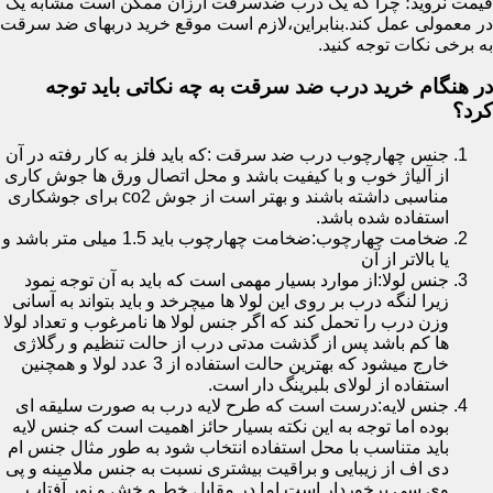
قیمت نروید؛ چرا که یک درب ضدسرقت ارزان ممکن است مشابه یک
در معمولی عمل کند.بنابراین،لازم است موقع خرید دربهای ضد سرقت
به برخی نکات توجه کنید.
در هنگام خرید درب ضد سرقت به چه نکاتی باید توجه
کرد؟
جنس چهارچوب درب ضد سرقت :که باید فلز به کار رفته در آن
از آلیاژ خوب و با کیفیت باشد و محل اتصال ورق ها جوش کاری
مناسبی داشته باشند و بهتر است از جوش co2 برای جوشکاری
استفاده شده باشد.
ضخامت چهارچوب:ضخامت چهارچوب باید 1.5 میلی متر باشد و
یا بالاتر از آن
جنس لولا:از موارد بسیار مهمی است که باید به آن توجه نمود
زیرا لنگه درب بر روی این لولا ها میچرخد و باید بتواند به آسانی
وزن درب را تحمل کند که اگر جنس لولا ها نامرغوب و تعداد لولا
ها کم باشد پس از گذشت مدتی درب از حالت تنظیم و رگلاژی
خارج میشود که بهترین حالت استفاده از 3 عدد لولا و همچنین
استفاده از لولای بلبرینگ دار است.
جنس لایه:درست است که طرح لایه درب به صورت سلیقه ای
بوده اما توجه به این نکته بسیار حائز اهمیت است که جنس لایه
باید متناسب با محل استفاده انتخاب شود به طور مثال جنس ام
دی اف از زیبایی و براقیت بیشتری نسبت به جنس ملامینه و پی
وی سی برخوردار است اما در مقابل خط و خش و نور آفتاب