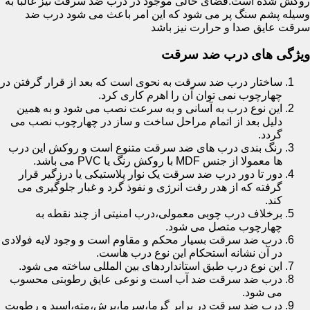
روکش شده است.فضای خالی موجود در درب ضد سرقت نیز غالبا به
وسیله پشم سنگ پر می شود که این امر باعث می شود درب ضد
سرقت عایق صدا و حرارت نیز باشد
ویژگی های درب ضد سرقت
ساختار درب ضد سرقت به نحوی است که بعد از قرار گرفتن در
چهارچوب نمی توان آن را اهرم کاری کرد.
این نوع درب به آسانی و به سرعت نصب می شود و به همین
دلیل بعد از اتمام مراحل ساخت و ساز در چهارچوب نصب می
گردد.
رنگ بندی درب های ضد سرقت متنوع است و روکش این درب
ها معمولا از جنس MDF با روکش رنگ یا PVC می باشد.
دور تا دور درب ضد سرقت یک نوار پلاستیکی یا درزگیر قرار
گرفته که از هدر رفت انرژی و نفوذ گرد و غبار جلوگیری می
کند.
برخلاف درب چوبی معمولی،درب امنیتی از چند نقطه به
چهارچوب متصل می شود.
درب ضد سرقت بسیار محکم و مقاوم است و وجود لایه فولادی
در آن نشانه استحکام این نوع درب هاست.
این نوع درب طبق استانداردهای بین المللی ساخته می شود.
درب ضد سرقت ضد آب است و نوعی عایق رطوبتی محسوب
می شود.
درب ضد سرقت در برابر گرما،سرما،برش،مته،اسید و رطوبت