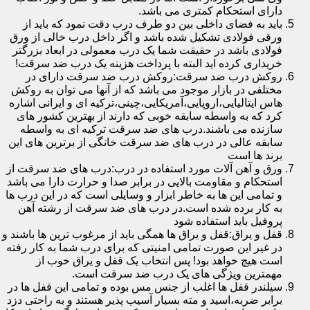
دارای استحکام کمتری می باشد.
باید به فضای داخلی بین دو طرف درب دقت نمود که باید از
ورقی فولادی تشکیل شده باشد و اگر داخل درب خالی از ورق
فولادی باشد در حقیقت شما یک درب معمولی در ابعاد بزرگتر
خریداری کرده اید البته با پرداخت هزینه یک درب ضد سرقت!
روکش درب ضد سرقت:روکش درب ضد سرقت دارای در
مختلفی در بازار موجود می باشد که از آنها می توان به روکش
هاس ایتالیایی،اروپایی،آمریکایی،چینی،ترکیه ای و ایرانی اشاره
کرد که به واسطه سابقه خوبی که دارند از بهترین کشور های
سازنده می باشند.درب های ضد سرقت ترکیه ای به واسطه
سابقه عالی در درب های ضد سرقت خانگی از برترین های این
برند ها است
ورق و آهن آلات مورد استفاده در درب:درب های ضد سرقت از
استحکام و مقاومت بالایی در برابر صدا و حرارت دارا می باشد
و تمامی این ها به خاطر ابزار و وسایلی است که در این درب ها
به کار برده شده است.در درب های ضد سرقت از رشته آهن
پروفیل باید استفاده شود
قفل و یراق:قفل و یراق ها همگی باید از مرغوب ترین ها باشند و
در غیر این صورت تمامی امنیتی که برای درب شما به کار رفته
است هیچ خواهد بود! پس انتخاب یک قفل و یراق خوب از
مهمترین ویژگی های یک درب ضد سرقت است.
سیلندر قفل ها اغلب از جنس مس بوده و تمامی این قفل ها در
برابر ضربه،اسید و مته بسیار آسیب پذیر هستند و به راحتی دزد