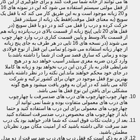
ها می توانند از خانه شما سرقت کنند و برای جلوگیری از این کار
از قفل مولتی سیستم استفاده می شود که این در نمونه های 16
و 20 زبانه موجود است و به این طریق کار می کند که با قفل یک
سویچ (به معنای قفل موقت)فقط یک زبانه از سیلندر قفل
حرکت کرده و درب را قفل می کند و در دو با قفل سویچ (در
قفل های 20 تایی )پنج زبانه از قسمت بالای درب،پانزده زبانه هم
از قسمت بالا،وسط و پایین قسمت کناری درب وارد چهار چوب
می شوند (در نسخه های 16 تایی در هر طرف به جای پنج زبانه
از چهار زبانه استفاده می شود.)و تمامی این قفل از نوع فولادی
بوده و زمانی که سارق قصد سرقت از شما را داشته باشد،با
وارد کردن ضربه مغزی سیلندر آسیب خواهد دید و در هیچ
شرایطی قادر به باز کردن این درب نخواهد بود و زبانه ها کاملا
در جای خود محکم خواهند ماند.این نکته را در نظر داشته باشید
بهترین نوع قفل موجود در جهان برای کشور ترکیه و شرکت
کاله می باشد که در ایران به وفور یافت میشود و هیچ گونه
مشکلی برای یافتن این نوع قفل ها نمی باشد.
چهار چوب:چهارچوب های درب های ضدسرقت با چهارچوب
های درب های معمولی متفاوت بوده و شما نمی توانید از
چهارچوب های معمولی برای این درب ها استفاده کنید و حتما
باید از چهارچوب های مخصوص درب ضدسرقت استفاده کنید
بعد از رعایت نکات فوق است که شما قادر خواهید بود یک درب
ضد سرقت عالی داشته باشید که از امنیت مکان مورد نظرتان
مطمئن باشید.
لازم به ذکر است که قفل درب های درب ضد سرقت از دو مدل