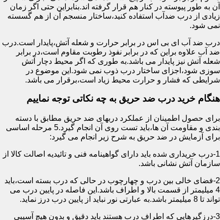
آن به طور پیوسته در کنار هم قرار گرفته اند.بنابراین حتی اگر زمان
زیادی از درب ضدآب استفاده کنید،ساختار منسجم آن از هم گسسته
نمی شود.
درب ضد آب ای بی اس در برابر حرارت و شعله آتش،پایدار است.درب
ضد آب علاوه براین که در برابر نفوذ رطوبت مقاوم است،در برابر
شعله آتش نیز پایدار می باشد.به طوری که اگر محیط دچار آتش
سوزی شود،اجزای ساختار درب ذوب نمی شود.این موضوع در
شرایطی که فشار و حرارت محیط زیاد است،برقرار می باشد.
هنگام خرید درب ضد حریق به چه نکاتی توجه نماییم
برای حصول اطمینان از عملکرد دربهای ضد حریق مطابق با دسته
بندی و مقاومت آن ها،باید تست روی آن انجام گیرد.5 مرحله اساسی
برای آزمایش در ضد حریق به شرح زیر انجام می گیرد:
1-درب خریداری شده باید دارای گواهینامه فنی و تائیدیه اصالت کالا از
سازمان آتش نشانی باشد.
2-فضای خالی بین درب و چهارچوب در حالی که درب بسته است،باید
4 میلیمتر از قسمت بالا و اطراف باشد.این فاصله در پایین درب می
تواند تا 8 میلیمتر باشد.به عبارتی نور نباید از پایین درب درز نماید.
3-درزگیرهایی که اطراف درب هستند باید دقیق و بدون هیچ آسیبی