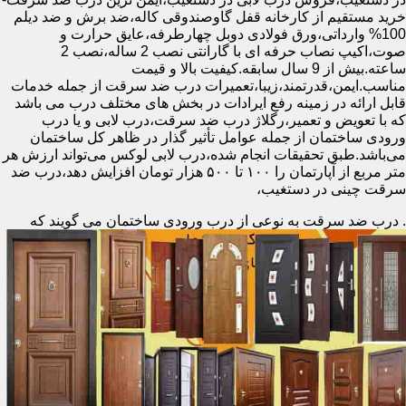
خرید مستقیم از کارخانه قفل گاوصندوقی کاله،ضد برش و ضد دیلم
100% وارداتی،ورق فولادی دوبل چهارطرفه،عایق حرارت و
صوت،اکیپ نصاب حرفه ای با گارانتی نصب 2 ساله،نصب 2
ساعته.بیش از 9 سال سابقه.کیفیت بالا و قیمت
مناسب.ایمن،قدرتمند،زیبا،تعمیرات درب ضد سرقت از جمله خدمات
قابل ارائه در زمینه رفع ایرادات در بخش های مختلف درب می باشد
که با تعویض و تعمیر،رگلاژ درب ضد سرقت،درب لابی و یا درب
ورودی ساختمان از جمله عوامل تأثیر گذار در ظاهر کل ساختمان
می‌باشد.طبق تحقیقات انجام شده،درب لابی لوکس می‌تواند ارزش هر
متر مربع از آپارتمان را ۱۰۰ تا ۵۰۰ هزار تومان افزایش دهد،درب ضد
سرقت چینی در دستغیب،
.
درب ضد سرقت به نوعی از درب ورودی ساختمان می گویند که