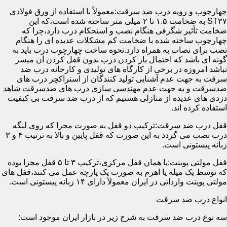
چهارچوب و رویه درب ضد سرقت:معمولاً با استفاده از ورق فولادی
ST۳۷ به ضخامت ۱.۵ تا ۲ میلی متر ساخته شده است،که این
ضخامت تأثیر شگرفی هنگام نصب و استحکام درب دارد،چرا که
چهارچوب ساخته شده با ضخامت کم مشکلات عدیده ای را هنگام
نصب برای نصاب به همراه دارد.نحوه ساخت چهارچوب درب باید به
گونه ای باشد که احتمال باز کردن درب بدون قفل کردن آن میسر
نباشد امروزه در برخی از کارگاه های تولیدی و کارخانه درب ضد
سرقت به جهت عدم آشنایی تولید کنندگان از استراکچر درب های
ضدسرقت و به جهت عدم مهندسی سازی درب های ضدسرقت شاهد
دزدی های عدیده از منازلی هستیم که از درب ضد سرقت بی کیفیت
استفاده کرده اند.
قفل درب ضد سرقت:ترکیب دو قفل به صورت مجزا که روی لنگه
درب نصب می گردد به این صورت که قفل پایین و بالا به ترتیب ۴ و ۳
زبانه پیستونی است.
قفل مولتی پوینت:یا همان قفل مرکزی،ترکیب ۳ تا ۵ قفل مجزا بوده
که توسط یک میله یا اهرم به صورت یک پارچه عمل می کنند،قفل های
مولتی پوینت وارداتی در ایران معمولاً دارای ۱۴ زبانه پیستونی است.
انواع درب ضد سرقت
سه نوع درب ضد سرقت به شرح زیر در بازار ایران موجود است: