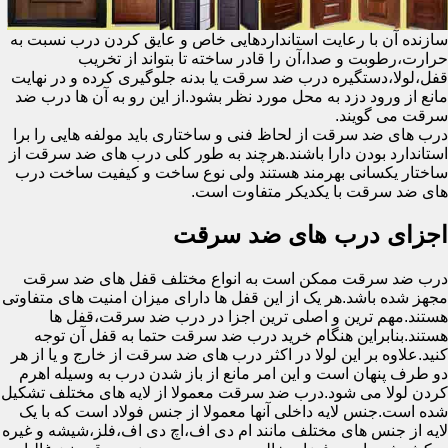
سازنده آن با رعایت استانداردهایی خاص و عایق کردن درب نسبت به
حرارت،رطوبت و صدا،آن را قادر ساخته تا بتواند از تخریب
قفل،لولا،دستگیره درب ضد سرقت یا بدنه جلوگیری کرده و در نهایت
مانع از ورود دزد به محل مورد نظر بشود.از این رو به آن ها درب ضد
سرقت می گویند.
درب های ضد سرقت از لحاظ فنی و ساختاری باید مولفه هایی را برا
استاندارد بودن دارا باشند.هرچند به طور کلی درب های ضد سرقت از
ساختار یکسانی بهرمند هستند ولی نوع ساخت و کیفیت ساخت درب
های ضد سرقت با یکدیکر متفاوت است.
اجزای درب های ضد سرقت
درب ضد سرقت ممکن است به انواع مختلف قفل های ضد سرقت
مجهز شده باشد.هر یک از این قفل ها دارای میزان امنیت های متفاوتی
هستند.مهم ترین و اصلی ترین اجزا در درب ضد سرقت،قفل ها
هستند.بنابراین هنگام خرید درب ضد سرقت حتما به قفل آن توجه
کنید.علاوه بر این لولا در اکثر درب های ضد سرقت از خارج و یا از هر
دو طرف پنهان است و این امر مانع از باز شدن درب به وسیله اهرم
کردن لولا می شود.درب ضد سرقت معمولا از لایه های مختلف تشکیل
شده است.جنس لایه داخلی آنها معمولا از جنس فولاد است که با یک
لایه از جنس های مختلف مانند ام دی اف،اچ دی اف،فلز،شیشه و غیره