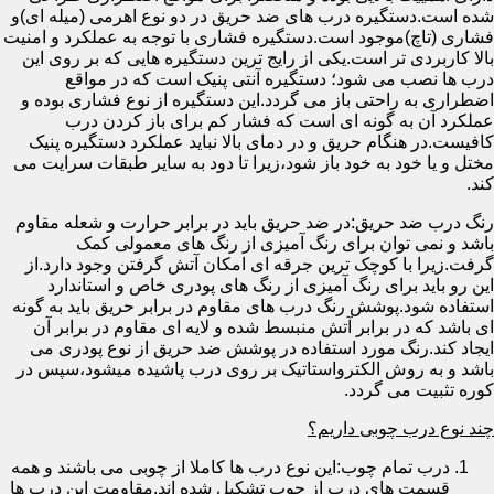
شده است.دستگیره درب های ضد حریق در دو نوع اهرمی (میله ای)و
فشاری (تاچ)موجود است.دستگیره فشاری با توجه به عملکرد و امنیت
بالا کاربردی تر است.یکی از رایج ترین دستگیره هایی که بر روی این
درب ها نصب می شود؛ دستگیره آنتی پنیک است که در مواقع
اضطراری به راحتی باز می گردد.این دستگیره از نوع فشاری بوده و
عملکرد آن به گونه ای است که فشار کم برای باز کردن درب
کافیست.در هنگام حریق و در دمای بالا نباید عملکرد دستگیره پنیک
مختل و یا خود به خود باز شود،زیرا تا دود به سایر طبقات سرایت می
کند.
رنگ درب ضد حریق:در ضد حریق باید در برابر حرارت و شعله مقاوم
باشد و نمی توان برای رنگ آمیزی از رنگ های معمولی کمک
گرفت.زیرا با کوچک ترین جرقه ای امکان آتش گرفتن وجود دارد.از
این رو باید برای رنگ آمیزی از رنگ های پودری خاص و استاندارد
استفاده شود.پوشش رنگ درب های مقاوم در برابر حریق باید به گونه
ای باشد که در برابر آتش منبسط شده و لایه ای مقاوم در برابر آن
ایجاد کند.رنگ مورد استفاده در پوشش ضد حریق از نوع پودری می
باشد و به روش الکترواستاتیک بر روی درب پاشیده میشود،سپس در
کوره تثبیت می گردد.
چند نوع درب چوبی داریم؟
درب تمام چوب:این نوع درب ها کاملا از چوبی می باشند و همه
قسمت های درب از چوب تشکیل شده اند.مقاومت این درب ها