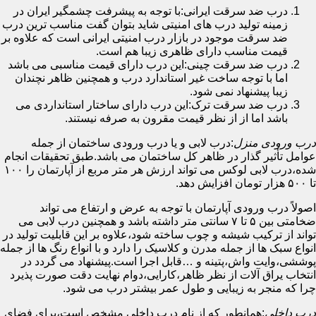
درب ضد سرقت ایرانی:با توجه به پیشرفت چشمگیر ایران در
زمینه تولید درب های امنیتی شاید بتوان گفت مناسب ترین درب
ضد سرقت موجود در بازار درب امنیتی ایرانی است که علاوه بر
قیمت مناسب دارای ظاهری زیبا هم است.
درب ضد سرقت چینی:این درب دارای قیمت مناسبی می باشد
اما با توجه ساخت غیر استاندارد درب و همچنین ظاهر نچندان
زیبا پیشنهاد نمی شود.
درب ضد سرقت ترک:این درب دارای ساختار استانداردی می
باشد اما از از نظر قیمت مقرون به صرفه نیستند.
درب ورودی منزل
:درب لابی و یا درب ورودی ساختمان از جمله
عوامل تأثیر گذار در ظاهر کل ساختمان می باشد.طبق تحقیقات انجام
شده،درب لابی لوکس می تواند ارزش هر متر مربع از آپارتمان را ۱۰۰
تا ۵۰۰ هزار تومان افزایش دهد.
اصولاً درب ورودی آپارتمان با توجه به عرض و ارتفاع می تواند
ضخامتی بین ۵ تا ۷ سانتی متر داشته باشد و همچنین درب لابی می
تواند از ترکیب شیشه و چوب ساخته شود،علاوه بر این قابلیت تولید در
انواع سبک ها از جمله مدرن و کلاسیک را دارد و با انواع رنگ ها از جمله
پوششی،وایت واش،پتینه و …قابل اجرا است.پیشنهاد می گردد در
انتخاب یراق آلات از نظر ظاهر،کارایی،دوام نهایت دقت صورت پذیرد
چرا که منجر به زیبایی و طول عمر بیشتر درب می شود.
درب داخلی
:همانطور که از نام درب داخلی مشخص است،برای فضای