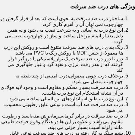
ویژگی های درب ضد سرقت
ساختار درب ضد سرقت به نحوی است که بعد از قرار گرفتن در
چهارچوب نمی توان آن را اهرم کاری کرد.
این نوع درب به آسانی و به سرعت نصب می شود و به همین
دلیل بعد از اتمام مراحل ساخت و ساز در چهارچوب نصب می
گردد.
رنگ بندی درب های ضد سرقت متنوع است و روکش این درب
ها معمولا از جنس MDF با روکش رنگ یا PVC می باشد.
دور تا دور درب ضد سرقت یک نوار پلاستیکی یا درزگیر قرار
گرفته که از هدر رفت انرژی و نفوذ گرد و غبار جلوگیری می
کند.
برخلاف درب چوبی معمولی،درب امنیتی از چند نقطه به
چهارچوب متصل می شود.
درب ضد سرقت بسیار محکم و مقاوم است و وجود لایه فولادی
در آن نشانه استحکام این نوع درب هاست.
این نوع درب طبق استانداردهای بین المللی ساخته می شود.
درب ضد سرقت ضد آب است و نوعی عایق رطوبتی محسوب
می شود.
درب ضد سرقت در برابر گرما،سرما،برش،مته،اسید و رطوبت
مقاوم می باشد و علاوه بر این ها در هنگام وقوع حوادث طبیعی
مانند زلزله آسیب بسیار جزئی می بیند.
پشم سنگ به کار رفته در درب های ضد سرقت نوعی عایق