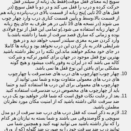
سویچ (به معنای قفل موقت)فقط یک زبانه از سیلندر قفل
حرکت کرده و درب را قفل می کند و در دو با قفل سویچ (در
قفل های 20 تایی )پنج زبانه از قسمت بالای درب،پانزده زبانه هم
از قسمت بالا،وسط و پایین قسمت کناری درب وارد چهار چوب
می شوند (در نسخه های 16 تایی در هر طرف به جای پنج زبانه
از چهار زبانه استفاده می شود.)و تمامی این قفل از نوع فولادی
بوده و زمانی که سارق قصد سرقت از شما را داشته باشد،با
وارد کردن ضربه مغزی سیلندر آسیب خواهد دید و در هیچ
شرایطی قادر به باز کردن این درب نخواهد بود و زبانه ها کاملا
در جای خود محکم خواهند ماند.این نکته را در نظر داشته باشید
بهترین نوع قفل موجود در جهان برای کشور ترکیه و شرکت
کاله می باشد که در ایران به وفور یافت میشود و هیچ گونه
مشکلی برای یافتن این نوع قفل ها نمی باشد.
چهار چوب:چهارچوب های درب های ضدسرقت با چهارچوب
های درب های معمولی متفاوت بوده و شما نمی توانید از
چهارچوب های معمولی برای این درب ها استفاده کنید و حتما
باید از چهارچوب های مخصوص درب ضدسرقت استفاده کنید
بعد از رعایت نکات فوق است که شما قادر خواهید بود یک درب
ضد سرقت عالی داشته باشید که از امنیت مکان مورد نظرتان
مطمئن باشید.
لازم به ذکر است که قفل درب های درب ضد سرقت از دو مدل
سویچی و گاوصندوقی می باشند و شما بسته به نیازتان هر کدام
را که نیاز داشته باشید می توانید تهیه کنید و همچنین شما می
توانید درب ضد سرقت خود را به صورت ضد گلوله (که از ورق