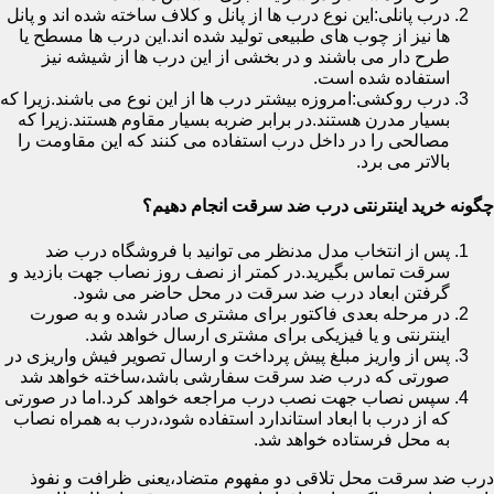
درب پانلی:این نوع درب ها از پانل و کلاف ساخته شده اند و پانل
ها نیز از چوب های طبیعی تولید شده اند.این درب ها مسطح یا
طرح دار می باشند و در بخشی از این درب ها از شیشه نیز
استفاده شده است.
درب روکشی:امروزه بیشتر درب ها از این نوع می باشند.زیرا که
بسیار مدرن هستند.در برابر ضربه بسیار مقاوم هستند.زیرا که
مصالحی را در داخل درب استفاده می کنند که این مقاومت را
بالاتر می برد.
چگونه خرید اینترنتی درب ضد سرقت انجام دهیم؟
پس از انتخاب مدل مدنظر می توانید با فروشگاه درب ضد
سرقت تماس بگیرید.در کمتر از نصف روز نصاب جهت بازدید و
گرفتن ابعاد درب ضد سرقت در محل حاضر می شود.
در مرحله بعدی فاکتور برای مشتری صادر شده و به صورت
اینترنتی و یا فیزیکی برای مشتری ارسال خواهد شد.
پس از واریز مبلغ پیش پرداخت و ارسال تصویر فیش واریزی در
صورتی که درب ضد سرقت سفارشی باشد،ساخته خواهد شد
سپس نصاب جهت نصب درب مراجعه خواهد کرد.اما در صورتی
که از درب با ابعاد استاندارد استفاده شود،درب به همراه نصاب
به محل فرستاده خواهد شد.
درب ضد سرقت محل تلاقی دو مفهوم متضاد،یعنی ظرافت و نفوذ