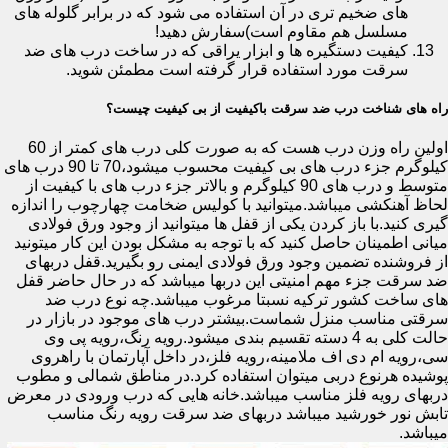
های ضخیم تری در آن استفاده می شود که در برابر گلوله های
مسلسل هم مقاوم است)سفارش دهید!
کیفیت دستگیره ها و ابزار یراقی که در ساخت درب های ضد
سرقت مورد استفاده قرار گرفته است مطمئن شوید.
راه های شناخت درب ضد سرقت باکیفیت از بی کیفیت چیست؟
اولین راه وزن درب هست که به صورت کلی درب های کمتر از 60
کیلوگرم جزء درب های بی کیفیت محسوب میشود،70 تا 90 درب های
متوسط و درب های 90 کیلوگرم و بالاتر جزء درب های با کیفیت از
لحاظ آهنکشی میباشد.میتوانید با کولیس ضخامت چهارچوب را اندازه
گیری کنید.با باز کردن یکی از قفل ها میتوانید از وجود ورق فولادی
میانی اطمینان حاصل کنید که با توجه به مشکل بودن این کار میتونید
از فروشنده تضمین وجود ورق فولادی ایمنی رو بگیرید.قفل دربهای
ضد سرقت جزء مهم امنیتی این دربها میباشد که در حال حاضر قفل
های ساخت کشور ترکیه نسبتا مرغوب میباشد.چه نوع درب ضد
سرقتی مناسب منزل شماست.بیشتر درب های موجود در بازار در
حالت کلی به 4 دسته تقسیم بندی میشود.رویه رنگ،رویه پی وی
سی،رویه ام دی اف ملامینه،رویه فلز،در داخل آپارتمان با راهروی
پوشیده هرنوع دربی میتوان استفاده کرد.در مناطق شمالی و مطوب
دربهای رویه فلز مناسب میباشد.خانه هایی که درب ورودی در معرض
تابش نور خورشید میباشد دربهای ضد سرقت رویه رنگ مناسب
میباشد.