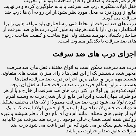
حرارت،رطوبت و صدا،آن را قادر ساخته تا بتواند از تخریب
قفل،لولا،دستگیره درب ضد سرقت یا بدنه جلوگیری کرده و در نهایت
مانع از ورود دزد به محل مورد نظر بشود.از این رو به آن ها درب ضد
سرقت می گویند.
درب های ضد سرقت از لحاظ فنی و ساختاری باید مولفه هایی را برا
استاندارد بودن دارا باشند.هرچند به طور کلی درب های ضد سرقت از
ساختار یکسانی بهرمند هستند ولی نوع ساخت و کیفیت ساخت درب
های ضد سرقت با یکدیکر متفاوت است.
اجزای درب های ضد سرقت
درب ضد سرقت ممکن است به انواع مختلف قفل های ضد سرقت
مجهز شده باشد.هر یک از این قفل ها دارای میزان امنیت های متفاوتی
هستند.مهم ترین و اصلی ترین اجزا در درب ضد سرقت،قفل ها
هستند.بنابراین هنگام خرید درب ضد سرقت حتما به قفل آن توجه
کنید.علاوه بر این لولا در اکثر درب های ضد سرقت از خارج و یا از هر
دو طرف پنهان است و این امر مانع از باز شدن درب به وسیله اهرم
کردن لولا می شود.درب ضد سرقت معمولا از لایه های مختلف تشکیل
شده است.جنس لایه داخلی آنها معمولا از جنس فولاد است که با یک
لایه از جنس های مختلف مانند ام دی اف،اچ دی اف،فلز،شیشه و غیره
روکش شده است.فضای خالی موجود در درب ضد سرقت نیز غالبا به
وسیله پشم سنگ پر می شود که این امر باعث می شود درب ضد
سرقت عایق صدا و حرارت نیز باشد