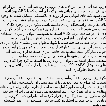
درب ضد آب ای بی اس لایه های درونی درب ضد آب ای بی اس از ام
دی اف است.لایه های میانی همان لایه ای است که با ABS،پوشانده
می شود.لایه های انتهایی نیز از رویه ی پلاستیکی تشکیل شده اند.وجود
ABS در ساختار میانی آن باعث شده تا درب در برابر فشار و حرارت
بالا،مقاومت و استحکام زیادی داشته باشد.علاوه براین،وجود ABS
سبب می شود تا درب در برابر فشارهای فیزیکی،مقاوم باشد.اگر از ام
دی اف در ساخت درب ABS استفاده نشود،می توان از نئوپان استفاده
کرد.انتخاب نئوپان در افزایش کیفیت درب،نقش بسزایی دارد.به
بیانی،درب ضدآب ساخته شده با نئوپان،طول عمر بیشتری دارد.مزایای
درب ضد آب ای بی اس عبارتند از:درب ضد آب با تمامی شرایط آب و
هوایی سازگار است،محدودیت خاصی برای استفاده از درب ضد آب
وجود ندارد.حتی در شهرهای شمالی ایران که درصد رطوبت در
محیط،بسیار است،می توان از این درب ها استفاده کرد.چرا که درب
های ضد بخار ABS تا 99 درصد،این قابلیت را دارند که از انتقال بخار
آب به محیط،جلوگیری کنند.
نگهداری از درب ضد آب،آسان می باشد.با تهیه ی درب ضد آب نیازی
نیست که مدام به فکر تعویض یا ترمیم مجدد آن باشید.چون تمامی
اجزای ساختار آن به طور کامل به هم اتصال دارند.برای تولید درب های
مقاوم در برابر نفوذ آب از پیچ استفاده نمی شود.تمامی اجزای ساختار
آن به طور پیوسته در کنار هم قرار گرفته اند.بنابراین حتی اگر زمان
زیادی از درب ضدآب استفاده کنید،ساختار منسجم آن از هم گسسته
نمی شود.