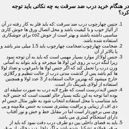
در هنگام خرید درب ضد سرقت به چه نکاتی باید توجه
کرد؟
جنس چهارچوب درب ضد سرقت :که باید فلز به کار رفته در آن
از آلیاژ خوب و با کیفیت باشد و محل اتصال ورق ها جوش کاری
مناسبی داشته باشند و بهتر است از جوش co2 برای جوشکاری
استفاده شده باشد.
ضخامت چهارچوب:ضخامت چهارچوب باید 1.5 میلی متر باشد و
یا بالاتر از آن
جنس لولا:از موارد بسیار مهمی است که باید به آن توجه نمود
زیرا لنگه درب بر روی این لولا ها میچرخد و باید بتواند به آسانی
وزن درب را تحمل کند که اگر جنس لولا ها نامرغوب و تعداد لولا
ها کم باشد پس از گذشت مدتی درب از حالت تنظیم و رگلاژی
خارج میشود که بهترین حالت استفاده از 3 عدد لولا و همچنین
استفاده از لولای بلبرینگ دار است.
جنس لایه:درست است که طرح لایه درب به صورت سلیقه ای
بوده اما توجه به این نکته بسیار حائز اهمیت است که جنس لایه
باید متناسب با محل استفاده انتخاب شود به طور مثال جنس ام
دی اف از زیبایی و براقیت بیشتری نسبت به جنس ملامینه و پی
وی سی برخوردار است اما در مقابل خط و خش و نور آفتاب
دارای استحکام کمتری می باشد.
باید به فضای داخلی بین دو طرف درب دقت نمود که باید از
ورقی فولادی تشکیل شده باشد و اگر داخل درب خالی از ورق