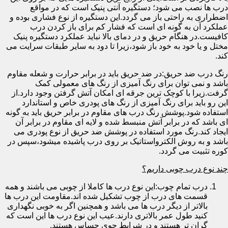
درب ها نصب می شود؛ دستگیره آنتی پنیک است که در مواقع
اضطراری به راحتی باز می گردد.این دستگیره از نوع فشاری بوده و
عملکرد آن به گونه ای است که فشار کم برای باز کردن درب
کافیست.در هنگام حریق و در دمای بالا نباید عملکرد دستگیره پنیک
مختل و یا خود به خود باز شود،زیرا تا دود به سایر طبقات سرایت می
کند.
رنگ درب ضد حریق:در ضد حریق باید در برابر حرارت و شعله مقاوم
باشد و نمی توان برای رنگ آمیزی از رنگ های معمولی کمک
گرفت.زیرا با کوچک ترین جرقه ای امکان آتش گرفتن وجود دارد.از
این رو باید برای رنگ آمیزی از رنگ های پودری خاص و استاندارد
استفاده شود.پوشش رنگ درب های مقاوم در برابر حریق باید به گونه
ای باشد که در برابر آتش منبسط شده و لایه ای مقاوم در برابر آن
ایجاد کند.رنگ مورد استفاده در پوشش ضد حریق از نوع پودری می
باشد و به روش الکترواستاتیک بر روی درب پاشیده میشود،سپس در
کوره تثبیت می گردد.
چند نوع درب چوبی داریم؟
درب تمام چوب:این نوع درب ها کاملا از چوبی می باشند و همه
قسمت های درب از چوب تشکیل شده اند.مقاومت این درب ها
بالاتر از دیگر درب ها می باشد و همچنین اگر به خوبی نگهداری
کنید طول عمر بالاتری دارند.عیب این نوع درب ها این است که
گران تر هستند و در شرایط جوی حساس هستند.