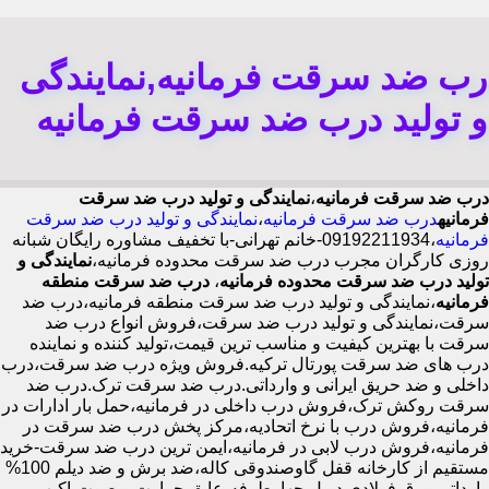
رب ضد سرقت فرمانیه,نمایندگی
و تولید درب ضد سرقت فرمانیه
درب ضد سرقت فرمانیه
،
نمایندگی و تولید درب ضد سرقت
فرمانیه
درب ضد سرقت فرمانیه
،
نمایندگی و تولید درب ضد سرقت
فرمانیه
،09192211934-خانم تهرانی-با تخفیف مشاوره رایگان شبانه
روزی کارگران مجرب درب ضد سرقت محدوده فرمانیه،
نمایندگی و
تولید درب ضد سرقت محدوده فرمانیه
،
درب ضد سرقت منطقه
فرمانیه
،نمایندگی و تولید درب ضد سرقت منطقه فرمانیه،درب ضد
سرقت،نمایندگی و تولید درب ضد سرقت،فروش انواع درب ضد
سرقت با بهترین کیفیت و مناسب ترین قیمت،تولید کننده و نماینده
درب های ضد سرقت پورتال ترکیه.فروش ویژه درب ضد سرقت،درب
داخلی و ضد حریق ایرانی و وارداتی.درب ضد سرقت ترک.درب ضد
سرقت روکش ترک،فروش درب داخلی در فرمانیه،حمل بار ادارات در
فرمانیه،فروش درب با نرخ اتحادیه،مرکز پخش درب ضد سرقت در
فرمانیه،فروش درب لابی در فرمانیه،ایمن ترین درب ضد سرقت-خرید
مستقیم از کارخانه قفل گاوصندوقی کاله،ضد برش و ضد دیلم 100%
وارداتی،ورق فولادی دوبل چهارطرفه،عایق حرارت و صوت،اکیپ