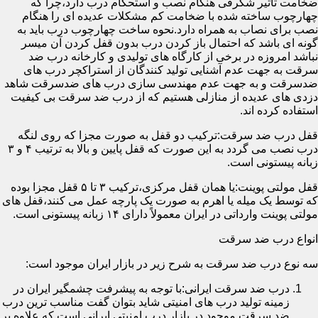
ضخامت تأثیر شگرفی هنگام نصب و استحکام درب دارد،چرا که
چهارچوب ساخته شده با ضخامت کم مشکلات عدیده ای را هنگام
نصب برای نصاب به همراه دارد.نحوه ساخت چهارچوب درب باید به
گونه ای باشد که احتمال باز کردن درب بدون قفل کردن آن میسر
نباشد امروزه در برخی از کارگاه های تولیدی و کارخانه درب ضد
سرقت به جهت عدم آشنایی تولید کنندگان از استراکچر درب های
ضدسرقت و به جهت عدم مهندسی سازی درب های ضدسرقت شاهد
دزدی های عدیده از منازلی هستیم که از درب ضد سرقت بی کیفیت
استفاده کرده اند.
قفل درب ضد سرقت:ترکیب دو قفل به صورت مجزا که روی لنگه
درب نصب می گردد به این صورت که قفل پایین و بالا به ترتیب ۴ و ۳
زبانه پیستونی است.
قفل مولتی پوینت:یا همان قفل مرکزی،ترکیب ۳ تا ۵ قفل مجزا بوده
که توسط یک میله یا اهرم به صورت یک پارچه عمل می کنند،قفل های
مولتی پوینت وارداتی در ایران معمولاً دارای ۱۴ زبانه پیستونی است.
انواع درب ضد سرقت
سه نوع درب ضد سرقت به شرح زیر در بازار ایران موجود است:
درب ضد سرقت ایرانی:با توجه به پیشرفت چشمگیر ایران در
زمینه تولید درب های امنیتی شاید بتوان گفت مناسب ترین درب
ضد سرقت موجود در بازار درب امنیتی ایرانی است که علاوه بر