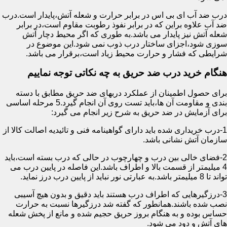
درب ضد آب ای بی اس در برابر حرارت و شعله آتش،پایدار است.درب
ضد آب علاوه براین که در برابر نفوذ رطوبت مقاوم است،در برابر
شعله آتش نیز پایدار می باشد.به طوری که اگر محیط دچار آتش
سوزی شود،اجزای ساختار درب ذوب نمی شود.این موضوع در
شرایطی که فشار و حرارت محیط زیاد است،برقرار می باشد.
هنگام خرید درب ضد حریق به چه نکاتی توجه نماییم
برای حصول اطمینان از عملکرد دربهای ضد حریق مطابق با دسته
بندی و مقاومت آن ها،باید تست روی آن انجام گیرد.5 مرحله اساسی
برای آزمایش در ضد حریق به شرح زیر انجام می گیرد:
1-درب خریداری شده باید دارای گواهینامه فنی و تائیدیه اصالت کالا از
سازمان آتش نشانی باشد.
2-فضای خالی بین درب و چهارچوب در حالی که درب بسته است،باید
4 میلیمتر از قسمت بالا و اطراف باشد.این فاصله در پایین درب می
تواند تا 8 میلیمتر باشد.به عبارتی نور نباید از پایین درب درز نماید.
3-درزگیرهایی که اطراف درب هستند باید دقیق و بدون هیچ آسیبی
نصب شده باشند.همانطور که گفته شد درزگیرها نسبت به حرارت
حساس بوده و به هنگام بروز حریق حجیم شده و مانع از پخش شعله
های آتش و دود می شود.