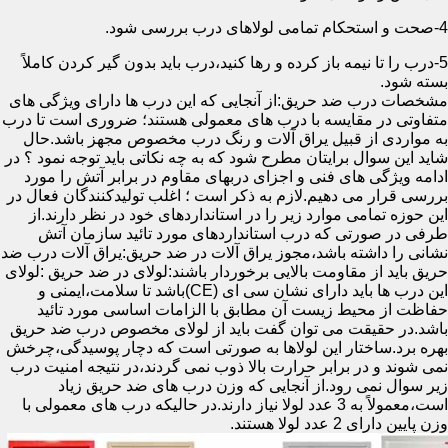
4-صحت و استحکام تمامی لولاهای درب بررسی شود.
5-درب را تا نیمه باز کرده و رها کنید،درب باید بدون گیر کردن کاملاً
بسته شود.
مشخصات درب ضد حریق:از آنجایی که این درب ها دارای ویژگی های
متفاوتی در مقایسه با درب های معمولی هستند؛ ضروری است تا درب
به مواردی از قبیل یراق آلات و رنگ درب مخصوص مجهز باشد.حال
شاید این سوال برایتان مطرح شود که به چه نکاتی باید توجه نمود ؟ در
ادامه ویژگی های فنی و اجزای دربهای مقاوم در برابر آتش را مورد
بررسی قرار می دهیم.لازم به ذکر است ؛ اغلب تولیدکنندگان فعال در
این حوزه تمامی موارد زیر را در استانداردهای خود در نظر دارند.از
طرفی در صورتی که درب استانداردهای مورد تائید سازمان آتش
نشانی را داشته باشد،مجوز یراق آلات در ضد حریق:یراق آلات درب ضد
حریق باید از مقاومت بالایی برخوردار باشند:لولای در ضد حریق :لولای
این درب ها باید دارای نشان سی ای (CE)باشد تا سلامت،ایمنی و
حفاظت از محیط زیست آن مطابق با الزامات اساسی مورد تائید
باشد.در حقیقت می توان گفت باید از لولای مخصوص درب ضد حریق
بهره برد.ساختار این لولاها به صورتی است که دچار پوسیدگی،چرخش
نمی شوند و در برابر حرارت بالا ذوب نمی گردند،در نتیجه امنیت درب
زیر سوال نمی رود.از آنجایی که وزن درب های ضد حریق زیاد
است،معمولاً به 3 عدد لولا نیاز دارند.در حالیکه درب های معمولی با
وزن پایین دارای 2 عدد لولا هستند.