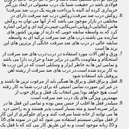
فولادی باشد در حقیقت شما یک درب معمولی در ابعاد بزرگتر
خریداری کرده اید البته با پرداخت هزینه یک درب ضد سرقت!
روکش درب ضد سرقت:روکش درب ضد سرقت دارای در
مختلفی در بازار موجود می باشد که از آنها می توان به روکش
هاس ایتالیایی،اروپایی،آمریکایی،چینی،ترکیه ای و ایرانی اشاره
کرد که به واسطه سابقه خوبی که دارند از بهترین کشور های
سازنده می باشند.درب های ضد سرقت ترکیه ای به واسطه
سابقه عالی در درب های ضد سرقت خانگی از برترین های این
برند ها است
ورق و آهن آلات مورد استفاده در درب:درب های ضد سرقت از
استحکام و مقاومت بالایی در برابر صدا و حرارت دارا می باشد
و تمامی این ها به خاطر ابزار و وسایلی است که در این درب ها
به کار برده شده است.در درب های ضد سرقت از رشته آهن
پروفیل باید استفاده شود
قفل و یراق:قفل و یراق ها همگی باید از مرغوب ترین ها باشند و
در غیر این صورت تمامی امنیتی که برای درب شما به کار رفته
است هیچ خواهد بود! پس انتخاب یک قفل و یراق خوب از
مهمترین ویژگی های یک درب ضد سرقت است.
سیلندر قفل ها اغلب از جنس مس بوده و تمامی این قفل ها در
برابر ضربه،اسید و مته بسیار آسیب پذیر هستند و به راحتی دزد
ها می توانند از خانه شما سرقت کنند و برای جلوگیری از این کار
از قفل مولتی سیستم استفاده می شود که این در نمونه های 16
و 20 زبانه موجود است و به این طریق کار می کند که با قفل یک