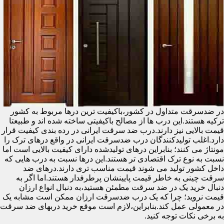
در ضدسرقت متداول در کشور،باکیفیت ترین درها مربوط به کشور
ترکیه هستند.این درب ها از مصالح باکیفیتی ساخته شده اند و طبیعتا
قیمت بالایی نیز دارند.درب ضد سرقت ایرانی در رده بندی کیفیت قرار
دارد.اغلب تولیدکنندگان درب ضدسرقت ایرانی در واقع درهای ترک را
مونتاژ می کنند؛ بنابراین درهای تولیدشده دارای کیفیت بالایی است اما
نسبت به نوع ترک اقتصادی تر هستند.این درها نسبت به درب هایی که
داخل کشور تولید می شوند قیمت مناسب تری دارند.درهای ضد
سرقت چینی به خاطر قیمت پایینشان پرطرفدار هستند.اما اگر به
دنبال خرید یک در ضد سرقت مطمئن هستید،به دنبال انواع ارزان
قیمت نروید؛ چرا که یک درب ضدسرقت ارزان ممکن است مشابه یک
در معمولی عمل کند.بنابراین،لازم است موقع خرید دربهای ضد سرقت
به برخی نکات توجه کنید.