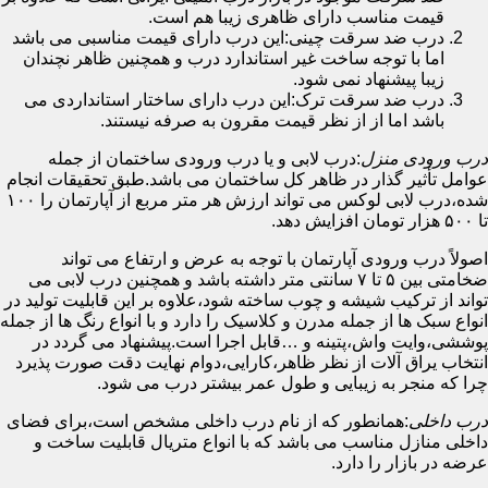
قیمت مناسب دارای ظاهری زیبا هم است.
درب ضد سرقت چینی:این درب دارای قیمت مناسبی می باشد
اما با توجه ساخت غیر استاندارد درب و همچنین ظاهر نچندان
زیبا پیشنهاد نمی شود.
درب ضد سرقت ترک:این درب دارای ساختار استانداردی می
باشد اما از از نظر قیمت مقرون به صرفه نیستند.
درب ورودی منزل
:درب لابی و یا درب ورودی ساختمان از جمله
عوامل تأثیر گذار در ظاهر کل ساختمان می باشد.طبق تحقیقات انجام
شده،درب لابی لوکس می تواند ارزش هر متر مربع از آپارتمان را ۱۰۰
تا ۵۰۰ هزار تومان افزایش دهد.
اصولاً درب ورودی آپارتمان با توجه به عرض و ارتفاع می تواند
ضخامتی بین ۵ تا ۷ سانتی متر داشته باشد و همچنین درب لابی می
تواند از ترکیب شیشه و چوب ساخته شود،علاوه بر این قابلیت تولید در
انواع سبک ها از جمله مدرن و کلاسیک را دارد و با انواع رنگ ها از جمله
پوششی،وایت واش،پتینه و …قابل اجرا است.پیشنهاد می گردد در
انتخاب یراق آلات از نظر ظاهر،کارایی،دوام نهایت دقت صورت پذیرد
چرا که منجر به زیبایی و طول عمر بیشتر درب می شود.
درب داخلی
:همانطور که از نام درب داخلی مشخص است،برای فضای
داخلی منازل مناسب می باشد که با انواع متریال قابلیت ساخت و
عرضه در بازار را دارد.