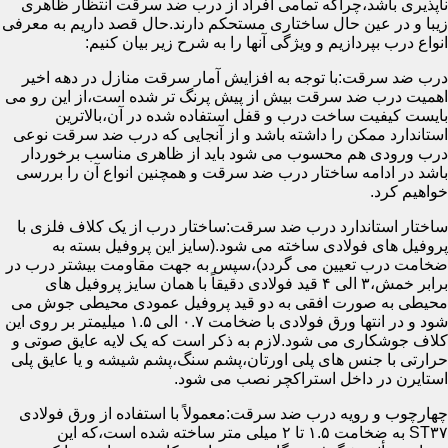
ناپذیری باشد،چراکه تمامی افراد از درب ضد سرقت انتظار ظاهری
زیبا و در عین حال ساختاری مستحکم دارند.حال قصد داریم به معرفی
انواع درب بپردازیم و ویژگی آنها را به شرح زیر بیان کنیم:
درب ضد سرقت:با توجه به افزایش آمار سرقت منازل در دهه اخیر
اهمیت درب ضد سرقت بیش از پیش پرنگ تر شده است،از این رو می
بایست کیفیت ساخت درب و قفل استفاده شده در آن،بالاترین
استاندارد ممکن را داشته باشد و از آنجایی که درب ضد سرقت نوعی
درب ورودی هم محسوب می شود باید از ظاهری مناسب برخوردار
باشد در ادامه ساختار درب ضد سرقت و همچنین انواع آن را بررسی
خواهیم کرد.
ساختار استاندارد درب ضد سرقت:ساختار درب از یک کلاف فلزی با
پروفیل های فولادی ساخته می شود.(سایز این پروفیل بسته به
ضخامت درب تعیین می گردد)،سپس به جهت مقاومت بیشتر درب در
برابر خمش،۳ الی ۴ قید فولادی دقیقاً با همان سایز پروفیل های
محیطی به صورت افقی به دو قید پروفیل عمودی محیطی جوش می
شود و در انتها ورق فولادی با ضخامت ۰.۷ الی ۱.۵ میلیمتر بر روی این
کلاف جوشکاری می شود.لازم به ذکر است که یک لایه عایق صوتی و
حرارتی با جنس های پلی اورتان،پشم سنگ،پشم شیشه و یا عایق پلی
استایرن در داخل استراکچر نصب می شود.
چهارچوب و رویه درب ضد سرقت:معمولاً با استفاده از ورق فولادی
ST۳۷ به ضخامت ۱.۵ تا ۲ میلی متر ساخته شده است،که این