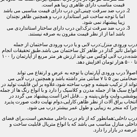
قیمت مناسب دارای ظاهری زیبا هم است.
درب ضد سرقت چینی:این درب دارای قیمت مناسبی می باشد
اما با توجه ساخت غیر استاندارد درب و همچنین ظاهر نچندان
زیبا پیشنهاد نمی شود.
درب ضد سرقت ترک:این درب دارای ساختار استانداردی می
باشد اما از از نظر قیمت مقرون به صرفه نیستند.
درب ورودی منزل
:درب لابی و یا درب ورودی ساختمان از جمله
عوامل تأثیر گذار در ظاهر کل ساختمان می باشد.طبق تحقیقات انجام
شده،درب لابی لوکس می تواند ارزش هر متر مربع از آپارتمان را ۱۰۰
تا ۵۰۰ هزار تومان افزایش دهد.
اصولاً درب ورودی آپارتمان با توجه به عرض و ارتفاع می تواند
ضخامتی بین ۵ تا ۷ سانتی متر داشته باشد و همچنین درب لابی می
تواند از ترکیب شیشه و چوب ساخته شود،علاوه بر این قابلیت تولید در
انواع سبک ها از جمله مدرن و کلاسیک را دارد و با انواع رنگ ها از جمله
پوششی،وایت واش،پتینه و …قابل اجرا است.پیشنهاد می گردد در
انتخاب یراق آلات از نظر ظاهر،کارایی،دوام نهایت دقت صورت پذیرد
چرا که منجر به زیبایی و طول عمر بیشتر درب می شود.
درب داخلی
:همانطور که از نام درب داخلی مشخص است،برای فضای
داخلی منازل مناسب می باشد که با انواع متریال قابلیت ساخت و
عرضه در بازار را دارد.