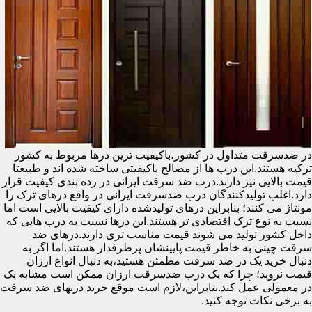
در ضدسرقت متداول در کشور،باکیفیت ترین درها مربوط به کشور
ترکیه هستند.این درب ها از مصالح باکیفیتی ساخته شده اند و طبیعتا
قیمت بالایی نیز دارند.درب ضد سرقت ایرانی در رده بندی کیفیت قرار
دارد.اغلب تولیدکنندگان درب ضدسرقت ایرانی در واقع درهای ترک را
مونتاژ می کنند؛ بنابراین درهای تولیدشده دارای کیفیت بالایی است اما
نسبت به نوع ترک اقتصادی تر هستند.این درها نسبت به درب هایی که
داخل کشور تولید می شوند قیمت مناسب تری دارند.درهای ضد
سرقت چینی به خاطر قیمت پایینشان پرطرفدار هستند.اما اگر به
دنبال خرید یک در ضد سرقت مطمئن هستید،به دنبال انواع ارزان
قیمت نروید؛ چرا که یک درب ضدسرقت ارزان ممکن است مشابه یک
در معمولی عمل کند.بنابراین،لازم است موقع خرید دربهای ضد سرقت
به برخی نکات توجه کنید.