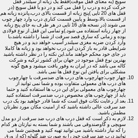
سویچ (به معنای قفل موقت)فقط یک زبانه از سیلندر قفل
حرکت کرده و درب را قفل می کند و در دو با قفل سویچ (در
قفل های 20 تایی )پنج زبانه از قسمت بالای درب،پانزده زبانه هم
از قسمت بالا،وسط و پایین قسمت کناری درب وارد چهار چوب
می شوند (در نسخه های 16 تایی در هر طرف به جای پنج زبانه
از چهار زبانه استفاده می شود.)و تمامی این قفل از نوع فولادی
بوده و زمانی که سارق قصد سرقت از شما را داشته باشد،با
وارد کردن ضربه مغزی سیلندر آسیب خواهد دید و در هیچ
شرایطی قادر به باز کردن این درب نخواهد بود و زبانه ها کاملا
در جای خود محکم خواهند ماند.این نکته را در نظر داشته باشید
بهترین نوع قفل موجود در جهان برای کشور ترکیه و شرکت
کاله می باشد که در ایران به وفور یافت میشود و هیچ گونه
مشکلی برای یافتن این نوع قفل ها نمی باشد.
چهار چوب:چهارچوب های درب های ضدسرقت با چهارچوب
های درب های معمولی متفاوت بوده و شما نمی توانید از
چهارچوب های معمولی برای این درب ها استفاده کنید و حتما
باید از چهارچوب های مخصوص درب ضدسرقت استفاده کنید
بعد از رعایت نکات فوق است که شما قادر خواهید بود یک درب
ضد سرقت عالی داشته باشید که از امنیت مکان مورد نظرتان
مطمئن باشید.
لازم به ذکر است که قفل درب های درب ضد سرقت از دو مدل
سویچی و گاوصندوقی می باشند و شما بسته به نیازتان هر کدام
را که نیاز داشته باشید می توانید تهیه کنید و همچنین شما می
توانید درب ضد سرقت خود را به صورت ضد گلوله (که از ورق