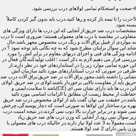
4-صحت و استحکام تمامی لولاهای درب بررسی شود.
5-درب را تا نیمه باز کرده و رها کنید،درب باید بدون گیر کردن کاملاً
بسته شود.
مشخصات درب ضد حریق:از آنجایی که این درب ها دارای ویژگی های
متفاوتی در مقایسه با درب های معمولی هستند؛ ضروری است تا درب
به مواردی از قبیل یراق آلات و رنگ درب مخصوص مجهز باشد.حال
شاید این سوال برایتان مطرح شود که به چه نکاتی باید توجه نمود ؟ در
ادامه ویژگی های فنی و اجزای دربهای مقاوم در برابر آتش را مورد
بررسی قرار می دهیم.لازم به ذکر است ؛ اغلب تولیدکنندگان فعال در
این حوزه تمامی موارد زیر را در استانداردهای خود در نظر دارند.از
طرفی در صورتی که درب استانداردهای مورد تائید سازمان آتش
نشانی را داشته باشد،مجوز یراق آلات در ضد حریق:یراق آلات درب ضد
حریق باید از مقاومت بالایی برخوردار باشند:لولای در ضد حریق :لولای
این درب ها باید دارای نشان سی ای (CE)باشد تا سلامت،ایمنی و
حفاظت از محیط زیست آن مطابق با الزامات اساسی مورد تائید
باشد.در حقیقت می توان گفت باید از لولای مخصوص درب ضد حریق
بهره برد.ساختار این لولاها به صورتی است که دچار پوسیدگی،چرخش
نمی شوند و در برابر حرارت بالا ذوب نمی گردند،در نتیجه امنیت درب
زیر سوال نمی رود.از آنجایی که وزن درب های ضد حریق زیاد
است،معمولاً به 3 عدد لولا نیاز دارند.در حالیکه درب های معمولی با
وزن پایین دارای 2 عدد لولا هستند.