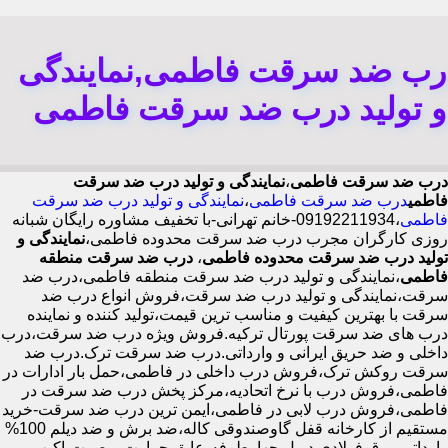
رب ضد سرقت فاطمی,نمایندگی
و تولید درب ضد سرقت فاطمی
درب ضد سرقت فاطمی
،
نمایندگی و تولید درب ضد سرقت
فاطمی
درب ضد سرقت فاطمی
،
نمایندگی و تولید درب ضد سرقت
فاطمی
،09192211934-خانم تهرانی-با تخفیف مشاوره رایگان شبانه
روزی کارگران مجرب درب ضد سرقت محدوده فاطمی،
نمایندگی و
تولید درب ضد سرقت محدوده فاطمی
،
درب ضد سرقت منطقه
فاطمی
،نمایندگی و تولید درب ضد سرقت منطقه فاطمی،درب ضد
سرقت،نمایندگی و تولید درب ضد سرقت،فروش انواع درب ضد
سرقت با بهترین کیفیت و مناسب ترین قیمت،تولید کننده و نماینده
درب های ضد سرقت پورتال ترکیه.فروش ویژه درب ضد سرقت،درب
داخلی و ضد حریق ایرانی و وارداتی.درب ضد سرقت ترک.درب ضد
سرقت روکش ترک،فروش درب داخلی در فاطمی،حمل بار ادارات در
فاطمی،فروش درب با نرخ اتحادیه،مرکز پخش درب ضد سرقت در
فاطمی،فروش درب لابی در فاطمی،ایمن ترین درب ضد سرقت-خرید
مستقیم از کارخانه قفل گاوصندوقی کاله،ضد برش و ضد دیلم 100%
وارداتی،ورق فولادی دوبل چهارطرفه،عایق حرارت و صوت،اکیپ