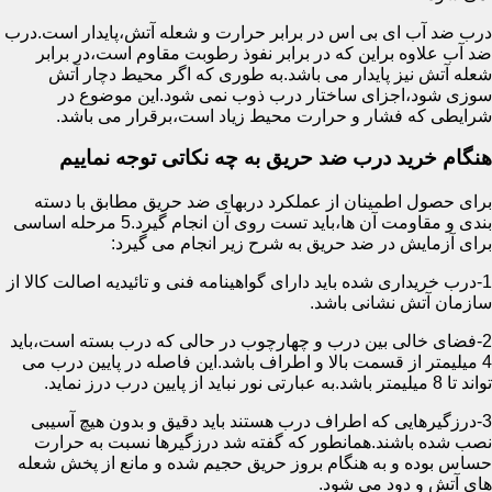
درب ضد آب ای بی اس در برابر حرارت و شعله آتش،پایدار است.درب
ضد آب علاوه براین که در برابر نفوذ رطوبت مقاوم است،در برابر
شعله آتش نیز پایدار می باشد.به طوری که اگر محیط دچار آتش
سوزی شود،اجزای ساختار درب ذوب نمی شود.این موضوع در
شرایطی که فشار و حرارت محیط زیاد است،برقرار می باشد.
هنگام خرید درب ضد حریق به چه نکاتی توجه نماییم
برای حصول اطمینان از عملکرد دربهای ضد حریق مطابق با دسته
بندی و مقاومت آن ها،باید تست روی آن انجام گیرد.5 مرحله اساسی
برای آزمایش در ضد حریق به شرح زیر انجام می گیرد:
1-درب خریداری شده باید دارای گواهینامه فنی و تائیدیه اصالت کالا از
سازمان آتش نشانی باشد.
2-فضای خالی بین درب و چهارچوب در حالی که درب بسته است،باید
4 میلیمتر از قسمت بالا و اطراف باشد.این فاصله در پایین درب می
تواند تا 8 میلیمتر باشد.به عبارتی نور نباید از پایین درب درز نماید.
3-درزگیرهایی که اطراف درب هستند باید دقیق و بدون هیچ آسیبی
نصب شده باشند.همانطور که گفته شد درزگیرها نسبت به حرارت
حساس بوده و به هنگام بروز حریق حجیم شده و مانع از پخش شعله
های آتش و دود می شود.