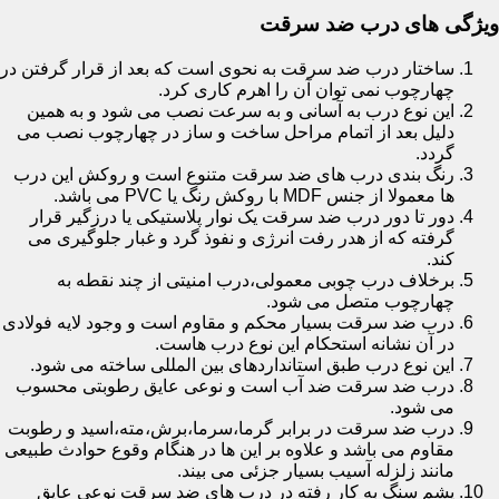
ویژگی های درب ضد سرقت
ساختار درب ضد سرقت به نحوی است که بعد از قرار گرفتن در
چهارچوب نمی توان آن را اهرم کاری کرد.
این نوع درب به آسانی و به سرعت نصب می شود و به همین
دلیل بعد از اتمام مراحل ساخت و ساز در چهارچوب نصب می
گردد.
رنگ بندی درب های ضد سرقت متنوع است و روکش این درب
ها معمولا از جنس MDF با روکش رنگ یا PVC می باشد.
دور تا دور درب ضد سرقت یک نوار پلاستیکی یا درزگیر قرار
گرفته که از هدر رفت انرژی و نفوذ گرد و غبار جلوگیری می
کند.
برخلاف درب چوبی معمولی،درب امنیتی از چند نقطه به
چهارچوب متصل می شود.
درب ضد سرقت بسیار محکم و مقاوم است و وجود لایه فولادی
در آن نشانه استحکام این نوع درب هاست.
این نوع درب طبق استانداردهای بین المللی ساخته می شود.
درب ضد سرقت ضد آب است و نوعی عایق رطوبتی محسوب
می شود.
درب ضد سرقت در برابر گرما،سرما،برش،مته،اسید و رطوبت
مقاوم می باشد و علاوه بر این ها در هنگام وقوع حوادث طبیعی
مانند زلزله آسیب بسیار جزئی می بیند.
پشم سنگ به کار رفته در درب های ضد سرقت نوعی عایق