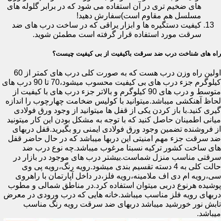
های ضخیم تری در آن استفاده می شود که در برابر گلوله های
مسلسل هم مقاوم است)سفارش دهید!
کیفیت دستگیره ها و ابزار یراقی که در ساخت درب های ضد
سرقت مورد استفاده قرار گرفته است مطمئن شوید.
راه های شناخت درب ضد سرقت باکیفیت از بی کیفیت چیست؟
اولین راه وزن درب هست که به صورت کلی درب های کمتر از 60
کیلوگرم جزء درب های بی کیفیت محسوب میشود،70 تا 90 درب های
متوسط و درب های 90 کیلوگرم و بالاتر جزء درب های با کیفیت از
لحاظ آهنکشی میباشد.میتوانید با کولیس ضخامت چهارچوب را اندازه
گیری کنید.با باز کردن یکی از قفل ها میتوانید از وجود ورق فولادی
میانی اطمینان حاصل کنید که با توجه به مشکل بودن این کار میتونید
از فروشنده تضمین وجود ورق فولادی ایمنی رو بگیرید.قفل دربهای
ضد سرقت جزء مهم امنیتی این دربها میباشد که در حال حاضر قفل
های ساخت کشور ترکیه نسبتا مرغوب میباشد.چه نوع درب ضد
سرقتی مناسب منزل شماست.بیشتر درب های موجود در بازار در
حالت کلی به 4 دسته تقسیم بندی میشود.رویه رنگ،رویه پی وی
سی،رویه ام دی اف ملامینه،رویه فلز،در داخل آپارتمان با راهروی
پوشیده هرنوع دربی میتوان استفاده کرد.در مناطق شمالی و مطوب
دربهای رویه فلز مناسب میباشد.خانه هایی که درب ورودی در معرض
تابش نور خورشید میباشد دربهای ضد سرقت رویه رنگ مناسب
میباشد.