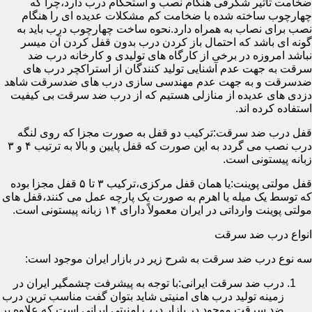
ضخامت تأثیر شگرفی هنگام نصب و استحکام درب دارد،چرا که
چهارچوب ساخته شده با ضخامت کم مشکلات عدیده ای را هنگام
نصب برای نصاب به همراه دارد.نحوه ساخت چهارچوب درب باید به
گونه ای باشد که احتمال باز کردن درب بدون قفل کردن آن میسر
نباشد امروزه در برخی از کارگاه های تولیدی و کارخانه درب ضد
سرقت به جهت عدم آشنایی تولید کنندگان از استراکچر درب های
ضدسرقت و به جهت عدم مهندسی سازی درب های ضدسرقت شاهد
دزدی های عدیده از منازلی هستیم که از درب ضد سرقت بی کیفیت
استفاده کرده اند.
قفل درب ضد سرقت:ترکیب دو قفل به صورت مجزا که روی لنگه
درب نصب می گردد به این صورت که قفل پایین و بالا به ترتیب ۴ و ۳
زبانه پیستونی است.
قفل مولتی پوینت:یا همان قفل مرکزی،ترکیب ۳ تا ۵ قفل مجزا بوده
که توسط یک میله یا اهرم به صورت یک پارچه عمل می کنند،قفل های
مولتی پوینت وارداتی در ایران معمولاً دارای ۱۴ زبانه پیستونی است.
انواع درب ضد سرقت
سه نوع درب ضد سرقت به شرح زیر در بازار ایران موجود است:
درب ضد سرقت ایرانی:با توجه به پیشرفت چشمگیر ایران در
زمینه تولید درب های امنیتی شاید بتوان گفت مناسب ترین درب
ضد سرقت موجود در بازار درب امنیتی ایرانی است که علاوه بر