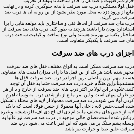
حرارت،رطوبت و صدا،آن را قادر ساخته تا بتواند از تخریب
قفل،لولا،دستگیره درب ضد سرقت یا بدنه جلوگیری کرده و در نهایت
مانع از ورود دزد به محل مورد نظر بشود.از این رو به آن ها درب ضد
سرقت می گویند.
درب های ضد سرقت از لحاظ فنی و ساختاری باید مولفه هایی را برا
استاندارد بودن دارا باشند.هرچند به طور کلی درب های ضد سرقت از
ساختار یکسانی بهرمند هستند ولی نوع ساخت و کیفیت ساخت درب
های ضد سرقت با یکدیکر متفاوت است.
اجزای درب های ضد سرقت
درب ضد سرقت ممکن است به انواع مختلف قفل های ضد سرقت
مجهز شده باشد.هر یک از این قفل ها دارای میزان امنیت های متفاوتی
هستند.مهم ترین و اصلی ترین اجزا در درب ضد سرقت،قفل ها
هستند.بنابراین هنگام خرید درب ضد سرقت حتما به قفل آن توجه
کنید.علاوه بر این لولا در اکثر درب های ضد سرقت از خارج و یا از هر
دو طرف پنهان است و این امر مانع از باز شدن درب به وسیله اهرم
کردن لولا می شود.درب ضد سرقت معمولا از لایه های مختلف تشکیل
شده است.جنس لایه داخلی آنها معمولا از جنس فولاد است که با یک
لایه از جنس های مختلف مانند ام دی اف،اچ دی اف،فلز،شیشه و غیره
روکش شده است.فضای خالی موجود در درب ضد سرقت نیز غالبا به
وسیله پشم سنگ پر می شود که این امر باعث می شود درب ضد
سرقت عایق صدا و حرارت نیز باشد