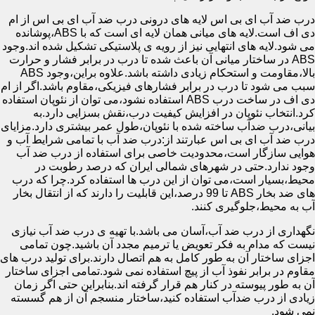
درب ضد آب ای بی اس لایه های درونی درب ضد آب ای بی اس از ام
دی اف است.لایه های میانی همان لایه ای است که با ABS،پوشانده
می شود.لایه های انتهایی نیز از رویه ی پلاستیکی تشکیل شده اند.وجود
ABS در ساختار میانی آن باعث شده تا درب در برابر فشار و حرارت
بالا،مقاومت و استحکام زیادی داشته باشد.علاوه براین،وجود ABS
سبب می شود تا درب در برابر فشارهای فیزیکی،مقاوم باشد.اگر از ام
دی اف در ساخت درب ABS استفاده نشود،می توان از نئوپان استفاده
کرد.انتخاب نئوپان در افزایش کیفیت درب،نقش بسزایی دارد.به
بیانی،درب ضدآب ساخته شده با نئوپان،طول عمر بیشتری دارد.مزایای
درب ضد آب ای بی اس عبارتند از:درب ضد آب با تمامی شرایط آب و
هوایی سازگار است،محدودیت خاصی برای استفاده از درب ضد آب
وجود ندارد.حتی در شهرهای شمالی ایران که درصد رطوبت در
محیط،بسیار است،می توان از این درب ها استفاده کرد.چرا که درب
های ضد بخار ABS تا 99 درصد،این قابلیت را دارند که از انتقال بخار
آب به محیط،جلوگیری کنند.
نگهداری از درب ضد آب،آسان می باشد.با تهیه ی درب ضد آب نیازی
نیست که مدام به فکر تعویض یا ترمیم مجدد آن باشید.چون تمامی
اجزای ساختار آن به طور کامل به هم اتصال دارند.برای تولید درب های
مقاوم در برابر نفوذ آب از پیچ استفاده نمی شود.تمامی اجزای ساختار
آن به طور پیوسته در کنار هم قرار گرفته اند.بنابراین حتی اگر زمان
زیادی از درب ضدآب استفاده کنید،ساختار منسجم آن از هم گسسته
نمی شود.