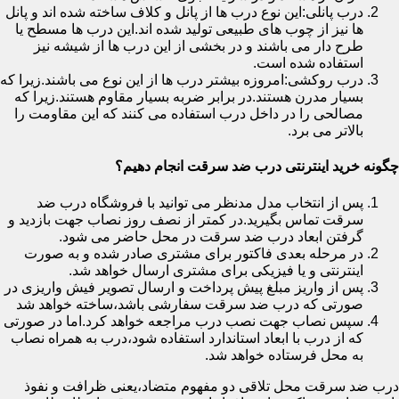
درب پانلی:این نوع درب ها از پانل و کلاف ساخته شده اند و پانل
ها نیز از چوب های طبیعی تولید شده اند.این درب ها مسطح یا
طرح دار می باشند و در بخشی از این درب ها از شیشه نیز
استفاده شده است.
درب روکشی:امروزه بیشتر درب ها از این نوع می باشند.زیرا که
بسیار مدرن هستند.در برابر ضربه بسیار مقاوم هستند.زیرا که
مصالحی را در داخل درب استفاده می کنند که این مقاومت را
بالاتر می برد.
چگونه خرید اینترنتی درب ضد سرقت انجام دهیم؟
پس از انتخاب مدل مدنظر می توانید با فروشگاه درب ضد
سرقت تماس بگیرید.در کمتر از نصف روز نصاب جهت بازدید و
گرفتن ابعاد درب ضد سرقت در محل حاضر می شود.
در مرحله بعدی فاکتور برای مشتری صادر شده و به صورت
اینترنتی و یا فیزیکی برای مشتری ارسال خواهد شد.
پس از واریز مبلغ پیش پرداخت و ارسال تصویر فیش واریزی در
صورتی که درب ضد سرقت سفارشی باشد،ساخته خواهد شد
سپس نصاب جهت نصب درب مراجعه خواهد کرد.اما در صورتی
که از درب با ابعاد استاندارد استفاده شود،درب به همراه نصاب
به محل فرستاده خواهد شد.
درب ضد سرقت محل تلاقی دو مفهوم متضاد،یعنی ظرافت و نفوذ