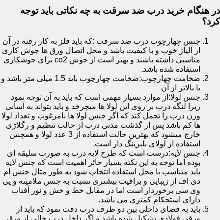
در هنگام خرید درب ضد سرقت به چه نکاتی باید توجه
کرد؟
جنس چهارچوب درب ضد سرقت :که باید فلز به کار رفته در آن
از آلیاژ خوب و با کیفیت باشد و محل اتصال ورق ها جوش کاری
مناسبی داشته باشند و بهتر است از جوش co2 برای جوشکاری
استفاده شده باشد.
ضخامت چهارچوب:ضخامت چهارچوب باید 1.5 میلی متر باشد و
یا بالاتر از آن
جنس لولا:از موارد بسیار مهمی است که باید به آن توجه نمود
زیرا لنگه درب بر روی این لولا ها میچرخد و باید بتواند به آسانی
وزن درب را تحمل کند که اگر جنس لولا ها نامرغوب و تعداد لولا
ها کم باشد پس از گذشت مدتی درب از حالت تنظیم و رگلاژی
خارج میشود که بهترین حالت استفاده از 3 عدد لولا و همچنین
استفاده از لولای بلبرینگ دار است.
جنس لایه:درست است که طرح لایه درب به صورت سلیقه ای
بوده اما توجه به این نکته بسیار حائز اهمیت است که جنس لایه
باید متناسب با محل استفاده انتخاب شود به طور مثال جنس ام
دی اف از زیبایی و براقیت بیشتری نسبت به جنس ملامینه و پی
وی سی برخوردار است اما در مقابل خط و خش و نور آفتاب
دارای استحکام کمتری می باشد.
باید به فضای داخلی بین دو طرف درب دقت نمود که باید از
ورقی فولادی تشکیل شده باشد و اگر داخل درب خالی از ورق