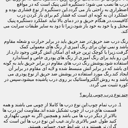
درب ها نصب می شود؛ دستگیره آنتی پنیک است که در مواقع
اضطراری به راحتی باز می گردد.این دستگیره از نوع فشاری بوده و
عملکرد آن به گونه ای است که فشار کم برای باز کردن درب
کافیست.در هنگام حریق و در دمای بالا نباید عملکرد دستگیره پنیک
مختل و یا خود به خود باز شود،زیرا تا دود به سایر طبقات سرایت می
کند.
رنگ درب ضد حریق:در ضد حریق باید در برابر حرارت و شعله مقاوم
باشد و نمی توان برای رنگ آمیزی از رنگ های معمولی کمک
گرفت.زیرا با کوچک ترین جرقه ای امکان آتش گرفتن وجود دارد.از
این رو باید برای رنگ آمیزی از رنگ های پودری خاص و استاندارد
استفاده شود.پوشش رنگ درب های مقاوم در برابر حریق باید به گونه
ای باشد که در برابر آتش منبسط شده و لایه ای مقاوم در برابر آن
ایجاد کند.رنگ مورد استفاده در پوشش ضد حریق از نوع پودری می
باشد و به روش الکترواستاتیک بر روی درب پاشیده میشود،سپس در
کوره تثبیت می گردد.
چند نوع درب چوبی داریم؟
درب تمام چوب:این نوع درب ها کاملا از چوبی می باشند و همه
قسمت های درب از چوب تشکیل شده اند.مقاومت این درب ها
بالاتر از دیگر درب ها می باشد و همچنین اگر به خوبی نگهداری
کنید طول عمر بالاتری دارند.عیب این نوع درب ها این است که
گران تر هستند و در شرایط جوی حساس هستند.