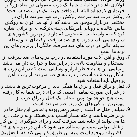
فولادی باشد در حقیقت شما یک درب معمولی در ابعاد بزرگتر
خریداری کرده اید البته با پرداخت هزینه یک درب ضد سرقت!
روکش درب ضد سرقت:روکش درب ضد سرقت دارای در
مختلفی در بازار موجود می باشد که از آنها می توان به روکش
هاس ایتالیایی،اروپایی،آمریکایی،چینی،ترکیه ای و ایرانی اشاره
کرد که به واسطه سابقه خوبی که دارند از بهترین کشور های
سازنده می باشند.درب های ضد سرقت ترکیه ای به واسطه
سابقه عالی در درب های ضد سرقت خانگی از برترین های این
برند ها است
ورق و آهن آلات مورد استفاده در درب:درب های ضد سرقت از
استحکام و مقاومت بالایی در برابر صدا و حرارت دارا می باشد
و تمامی این ها به خاطر ابزار و وسایلی است که در این درب ها
به کار برده شده است.در درب های ضد سرقت از رشته آهن
پروفیل باید استفاده شود
قفل و یراق:قفل و یراق ها همگی باید از مرغوب ترین ها باشند و
در غیر این صورت تمامی امنیتی که برای درب شما به کار رفته
است هیچ خواهد بود! پس انتخاب یک قفل و یراق خوب از
مهمترین ویژگی های یک درب ضد سرقت است.
سیلندر قفل ها اغلب از جنس مس بوده و تمامی این قفل ها در
برابر ضربه،اسید و مته بسیار آسیب پذیر هستند و به راحتی دزد
ها می توانند از خانه شما سرقت کنند و برای جلوگیری از این کار
از قفل مولتی سیستم استفاده می شود که این در نمونه های 16
و 20 زبانه موجود است و به این طریق کار می کند که با قفل یک