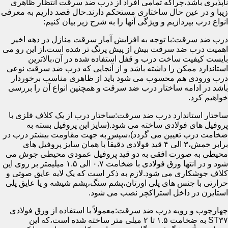
ناپذیری باشد،چراکه تمامی افراد از درب ضد سرقت انتظار ظاهری
زیبا و در عین حال ساختاری مستحکم دارند.حال قصد داریم به معرفی
انواع درب بپردازیم و ویژگی آنها را به شرح زیر بیان کنیم:
درب ضد سرقت:با توجه به افزایش آمار سرقت منازل در دهه اخیر
اهمیت درب ضد سرقت بیش از پیش پرنگ تر شده است،از این رو می
بایست کیفیت ساخت درب و قفل استفاده شده در آن،بالاترین
استاندارد ممکن را داشته باشد و از آنجایی که درب ضد سرقت نوعی
درب ورودی هم محسوب می شود باید از ظاهری مناسب برخوردار
باشد در ادامه ساختار درب ضد سرقت و همچنین انواع آن را بررسی
خواهیم کرد.
ساختار استاندارد درب ضد سرقت:ساختار درب از یک کلاف فلزی با
پروفیل های فولادی ساخته می شود.(سایز این پروفیل بسته به
ضخامت درب تعیین می گردد)،سپس به جهت مقاومت بیشتر درب در
برابر خمش،۳ الی ۴ قید فولادی دقیقاً با همان سایز پروفیل های
محیطی به صورت افقی به دو قید پروفیل عمودی محیطی جوش می
شود و در انتها ورق فولادی با ضخامت ۰.۷ الی ۱.۵ میلیمتر بر روی این
کلاف جوشکاری می شود.لازم به ذکر است که یک لایه عایق صوتی و
حرارتی با جنس های پلی اورتان،پشم سنگ،پشم شیشه و یا عایق پلی
استایرن در داخل استراکچر نصب می شود.
چهارچوب و رویه درب ضد سرقت:معمولاً با استفاده از ورق فولادی
ST۳۷ به ضخامت ۱.۵ تا ۲ میلی متر ساخته شده است،که این