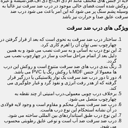
لایه از جنس های مختلف مانند ام دی اف،اچ دی اف،فلز،شیشه و غیره
روکش شده است.فضای خالی موجود در درب ضد سرقت نیز غالبا به
وسیله پشم سنگ پر می شود که این امر باعث می شود درب ضد
سرقت عایق صدا و حرارت نیز باشد
ویژگی های درب ضد سرقت
ساختار درب ضد سرقت به نحوی است که بعد از قرار گرفتن در
چهارچوب نمی توان آن را اهرم کاری کرد.
این نوع درب به آسانی و به سرعت نصب می شود و به همین
دلیل بعد از اتمام مراحل ساخت و ساز در چهارچوب نصب می
گردد.
رنگ بندی درب های ضد سرقت متنوع است و روکش این درب
ها معمولا از جنس MDF با روکش رنگ یا PVC می باشد.
دور تا دور درب ضد سرقت یک نوار پلاستیکی یا درزگیر قرار
گرفته که از هدر رفت انرژی و نفوذ گرد و غبار جلوگیری می
کند.
برخلاف درب چوبی معمولی،درب امنیتی از چند نقطه به
چهارچوب متصل می شود.
درب ضد سرقت بسیار محکم و مقاوم است و وجود لایه فولادی
در آن نشانه استحکام این نوع درب هاست.
این نوع درب طبق استانداردهای بین المللی ساخته می شود.
درب ضد سرقت ضد آب است و نوعی عایق رطوبتی محسوب
می شود.