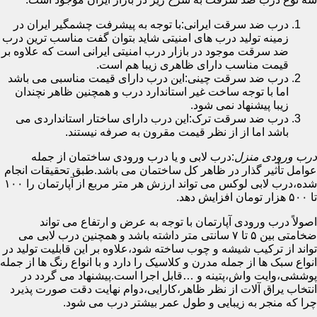
درب ضد سرقت ایرانی:با توجه به پیشرفت چشمگیر ایران در
زمینه تولید درب های امنیتی شاید بتوان گفت مناسب ترین درب
ضد سرقت موجود در بازار درب امنیتی ایرانی است که علاوه بر
قیمت مناسب دارای ظاهری زیبا هم است.
درب ضد سرقت چینی:این درب دارای قیمت مناسبی می باشد
اما با توجه ساخت غیر استاندارد درب و همچنین ظاهر نچندان
زیبا پیشنهاد نمی شود.
درب ضد سرقت ترک:این درب دارای ساختار استانداردی می
باشد اما از از نظر قیمت مقرون به صرفه نیستند.
درب ورودی منزل
:درب لابی و یا درب ورودی ساختمان از جمله
عوامل تأثیر گذار در ظاهر کل ساختمان می باشد.طبق تحقیقات انجام
شده،درب لابی لوکس می تواند ارزش هر متر مربع از آپارتمان را ۱۰۰
تا ۵۰۰ هزار تومان افزایش دهد.
اصولاً درب ورودی آپارتمان با توجه به عرض و ارتفاع می تواند
ضخامتی بین ۵ تا ۷ سانتی متر داشته باشد و همچنین درب لابی می
تواند از ترکیب شیشه و چوب ساخته شود،علاوه بر این قابلیت تولید در
انواع سبک ها از جمله مدرن و کلاسیک را دارد و با انواع رنگ ها از جمله
پوششی،وایت واش،پتینه و …قابل اجرا است.پیشنهاد می گردد در
انتخاب یراق آلات از نظر ظاهر،کارایی،دوام نهایت دقت صورت پذیرد
چرا که منجر به زیبایی و طول عمر بیشتر درب می شود.