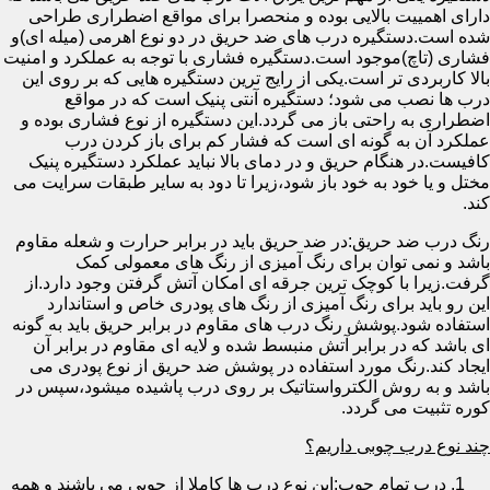
دارای اهمییت بالایی بوده و منحصرا برای مواقع اضطراری طراحی
شده است.دستگیره درب های ضد حریق در دو نوع اهرمی (میله ای)و
فشاری (تاچ)موجود است.دستگیره فشاری با توجه به عملکرد و امنیت
بالا کاربردی تر است.یکی از رایج ترین دستگیره هایی که بر روی این
درب ها نصب می شود؛ دستگیره آنتی پنیک است که در مواقع
اضطراری به راحتی باز می گردد.این دستگیره از نوع فشاری بوده و
عملکرد آن به گونه ای است که فشار کم برای باز کردن درب
کافیست.در هنگام حریق و در دمای بالا نباید عملکرد دستگیره پنیک
مختل و یا خود به خود باز شود،زیرا تا دود به سایر طبقات سرایت می
کند.
رنگ درب ضد حریق:در ضد حریق باید در برابر حرارت و شعله مقاوم
باشد و نمی توان برای رنگ آمیزی از رنگ های معمولی کمک
گرفت.زیرا با کوچک ترین جرقه ای امکان آتش گرفتن وجود دارد.از
این رو باید برای رنگ آمیزی از رنگ های پودری خاص و استاندارد
استفاده شود.پوشش رنگ درب های مقاوم در برابر حریق باید به گونه
ای باشد که در برابر آتش منبسط شده و لایه ای مقاوم در برابر آن
ایجاد کند.رنگ مورد استفاده در پوشش ضد حریق از نوع پودری می
باشد و به روش الکترواستاتیک بر روی درب پاشیده میشود،سپس در
کوره تثبیت می گردد.
چند نوع درب چوبی داریم؟
درب تمام چوب:این نوع درب ها کاملا از چوبی می باشند و همه