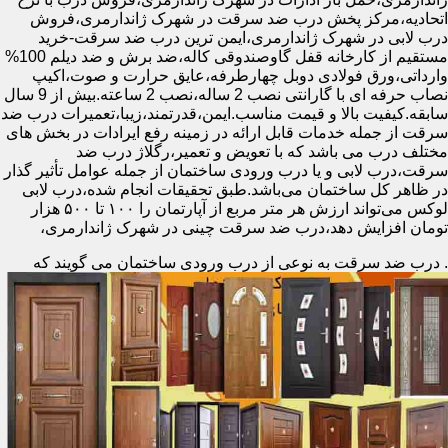
اتحادیه،مرکز پخش درب ضد سرقت در شهرک ژاندارمری،فروش
درب لابی در شهرک ژاندارمری،ایمن ترین درب ضد سرقت-خرید
مستقیم از کارخانه قفل گاوصندوقی کاله،ضد برش و ضد دیلم 100%
وارداتی،ورق فولادی دوبل چهارطرفه،عایق حرارت و صوت،اکیپ
نصاب حرفه ای با گارانتی نصب 2 ساله،نصب 2 ساعته.بیش از 9 سال
سابقه.کیفیت بالا و قیمت مناسب.ایمن،قدرتمند،زیبا،تعمیرات درب ضد
سرقت از جمله خدمات قابل ارائه در زمینه رفع ایرادات در بخش های
مختلف درب می باشد که با تعویض و تعمیر،رگلاژ درب ضد
سرقت،درب لابی و یا درب ورودی ساختمان از جمله عوامل تأثیر گذار
در ظاهر کل ساختمان می‌باشد.طبق تحقیقات انجام شده،درب لابی
لوکس می‌تواند ارزش هر متر مربع از آپارتمان را ۱۰۰ تا ۵۰۰ هزار
تومان افزایش دهد،درب ضد سرقت چینی در شهرک ژاندارمری،
.
درب ضد سرقت به نوعی از درب ورودی ساختمان می گویند که