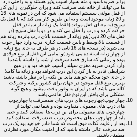
برابر ضربه،اسید و مته بسیار آسیب پذیر هستند و به راحتی دزد
ها می توانند از خانه شما سرقت کنند و برای جلوگیری از این کار
از قفل مولتی سیستم استفاده می شود که این در نمونه های 16
و 20 زبانه موجود است و به این طریق کار می کند که با قفل یک
سویچ (به معنای قفل موقت)فقط یک زبانه از سیلندر قفل
حرکت کرده و درب را قفل می کند و در دو با قفل سویچ (در
قفل های 20 تایی )پنج زبانه از قسمت بالای درب،پانزده زبانه هم
از قسمت بالا،وسط و پایین قسمت کناری درب وارد چهار چوب
می شوند (در نسخه های 16 تایی در هر طرف به جای پنج زبانه
از چهار زبانه استفاده می شود.)و تمامی این قفل از نوع فولادی
بوده و زمانی که سارق قصد سرقت از شما را داشته باشد،با
وارد کردن ضربه مغزی سیلندر آسیب خواهد دید و در هیچ
شرایطی قادر به باز کردن این درب نخواهد بود و زبانه ها کاملا
در جای خود محکم خواهند ماند.این نکته را در نظر داشته باشید
بهترین نوع قفل موجود در جهان برای کشور ترکیه و شرکت
کاله می باشد که در ایران به وفور یافت میشود و هیچ گونه
مشکلی برای یافتن این نوع قفل ها نمی باشد.
چهار چوب:چهارچوب های درب های ضدسرقت با چهارچوب
های درب های معمولی متفاوت بوده و شما نمی توانید از
چهارچوب های معمولی برای این درب ها استفاده کنید و حتما
باید از چهارچوب های مخصوص درب ضدسرقت استفاده کنید
بعد از رعایت نکات فوق است که شما قادر خواهید بود یک درب
ضد سرقت عالی داشته باشید که از امنیت مکان مورد نظرتان
مطمئن باشید.