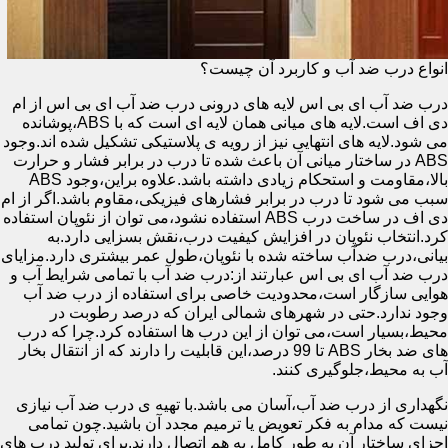
انواع درب ضد آب و کاربرد آن چیست؟
درب ضد آب ای بی اس لایه های درونی درب ضد آب ای بی اس از ام
دی اف است.لایه های میانی همان لایه ای است که با ABS،پوشانده
می شود.لایه های انتهایی نیز از رویه ی پلاستیکی تشکیل شده اند.وجود
ABS در ساختار میانی آن باعث شده تا درب در برابر فشار و حرارت
بالا،مقاومت و استحکام زیادی داشته باشد.علاوه براین،وجود ABS
سبب می شود تا درب در برابر فشارهای فیزیکی،مقاوم باشد.اگر از ام
دی اف در ساخت درب ABS استفاده نشود،می توان از نئوپان استفاده
کرد.انتخاب نئوپان در افزایش کیفیت درب،نقش بسزایی دارد.به
بیانی،درب ضدآب ساخته شده با نئوپان،طول عمر بیشتری دارد.مزایای
درب ضد آب ای بی اس عبارتند از:درب ضد آب با تمامی شرایط آب و
هوایی سازگار است،محدودیت خاصی برای استفاده از درب ضد آب
وجود ندارد.حتی در شهرهای شمالی ایران که درصد رطوبت در
محیط،بسیار است،می توان از این درب ها استفاده کرد.چرا که درب
های ضد بخار ABS تا 99 درصد،این قابلیت را دارند که از انتقال بخار
آب به محیط،جلوگیری کنند.
نگهداری از درب ضد آب،آسان می باشد.با تهیه ی درب ضد آب نیازی
نیست که مدام به فکر تعویض یا ترمیم مجدد آن باشید.چون تمامی
اجزای ساختار آن به طور کامل به هم اتصال دارند.برای تولید درب های