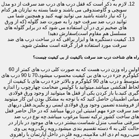
لازم به ذکر است که قفل درب های درب ضد سرقت از دو مدل
سویچی و گاوصندوقی می باشند و شما بسته به نیازتان هر کدام
را که نیاز داشته باشید می توانید تهیه کنید و همچنین شما می
توانید درب ضد سرقت خود را به صورت ضد گلوله (که از ورق
های ضخیم تری در آن استفاده می شود که در برابر گلوله های
مسلسل هم مقاوم است)سفارش دهید!
کیفیت دستگیره ها و ابزار یراقی که در ساخت درب های ضد
سرقت مورد استفاده قرار گرفته است مطمئن شوید.
راه های شناخت درب ضد سرقت باکیفیت از بی کیفیت چیست؟
اولین راه وزن درب هست که به صورت کلی درب های کمتر از 60
کیلوگرم جزء درب های بی کیفیت محسوب میشود،70 تا 90 درب های
متوسط و درب های 90 کیلوگرم و بالاتر جزء درب های با کیفیت از
لحاظ آهنکشی میباشد.میتوانید با کولیس ضخامت چهارچوب را اندازه
گیری کنید.با باز کردن یکی از قفل ها میتوانید از وجود ورق فولادی
میانی اطمینان حاصل کنید که با توجه به مشکل بودن این کار میتونید
از فروشنده تضمین وجود ورق فولادی ایمنی رو بگیرید.قفل دربهای
ضد سرقت جزء مهم امنیتی این دربها میباشد که در حال حاضر قفل
های ساخت کشور ترکیه نسبتا مرغوب میباشد.چه نوع درب ضد
سرقتی مناسب منزل شماست.بیشتر درب های موجود در بازار در
حالت کلی به 4 دسته تقسیم بندی میشود.رویه رنگ،رویه پی وی
سی،رویه ام دی اف ملامینه،رویه فلز،در داخل آپارتمان با راهروی