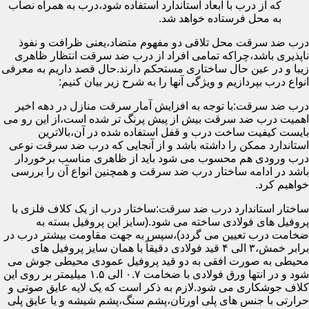
که از درب با ابعاد استاندارد استفاده شود،درب به همراه نصاب
به محل فرستاده خواهد شد.
درب ضد سرقت محل تلاقی دو مفهوم متضاد،یعنی ظرافت و نفوذ
ناپذیری باشد،چراکه تمامی افراد از درب ضد سرقت انتظار ظاهری
زیبا و در عین حال ساختاری مستحکم دارند.حال قصد داریم به معرفی
انواع درب بپردازیم و ویژگی آنها را به شرح زیر بیان کنیم:
درب ضد سرقت:با توجه به افزایش آمار سرقت منازل در دهه اخیر
اهمیت درب ضد سرقت بیش از پیش پرنگ تر شده است،از این رو می
بایست کیفیت ساخت درب و قفل استفاده شده در آن،بالاترین
استاندارد ممکن را داشته باشد و از آنجایی که درب ضد سرقت نوعی
درب ورودی هم محسوب می شود باید از ظاهری مناسب برخوردار
باشد در ادامه ساختار درب ضد سرقت و همچنین انواع آن را بررسی
خواهیم کرد.
ساختار استاندارد درب ضد سرقت:ساختار درب از یک کلاف فلزی با
پروفیل های فولادی ساخته می شود.(سایز این پروفیل بسته به
ضخامت درب تعیین می گردد)،سپس به جهت مقاومت بیشتر درب در
برابر خمش،۳ الی ۴ قید فولادی دقیقاً با همان سایز پروفیل های
محیطی به صورت افقی به دو قید پروفیل عمودی محیطی جوش می
شود و در انتها ورق فولادی با ضخامت ۰.۷ الی ۱.۵ میلیمتر بر روی این
کلاف جوشکاری می شود.لازم به ذکر است که یک لایه عایق صوتی و
حرارتی با جنس های پلی اورتان،پشم سنگ،پشم شیشه و یا عایق پلی