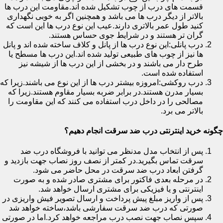
قسمت های درب از چوب تشکیل شده اند.مقاومت این درب ها
بالاتر از دیگر درب ها می باشد و همچنین اگر به خوبی نگهداری
کنید طول عمر بالاتری دارند.عیب این نوع درب ها این است که
گران تر هستند و در شرایط جوی حساس هستند.
درب پانلی:این نوع درب ها از پانل و کلاف ساخته شده اند و پانل
ها نیز از چوب های طبیعی تولید شده اند.این درب ها مسطح یا
طرح دار می باشند و در بخشی از این درب ها از شیشه نیز
استفاده شده است.
درب روکشی:امروزه بیشتر درب ها از این نوع می باشند.زیرا که
بسیار مدرن هستند.در برابر ضربه بسیار مقاوم هستند.زیرا که
مصالحی را در داخل درب استفاده می کنند که این مقاومت را
بالاتر می برد.
چگونه خرید اینترنتی درب ضد سرقت انجام دهیم؟
پس از انتخاب مدل مدنظر می توانید با فروشگاه درب ضد
سرقت تماس بگیرید.در کمتر از نصف روز نصاب جهت بازدید و
گرفتن ابعاد درب ضد سرقت در محل حاضر می شود.
در مرحله بعدی فاکتور برای مشتری صادر شده و به صورت
اینترنتی و یا فیزیکی برای مشتری ارسال خواهد شد.
پس از واریز مبلغ پیش پرداخت و ارسال تصویر فیش واریزی در
صورتی که درب ضد سرقت سفارشی باشد،ساخته خواهد شد
سپس نصاب جهت نصب درب مراجعه خواهد کرد.اما در صورتی