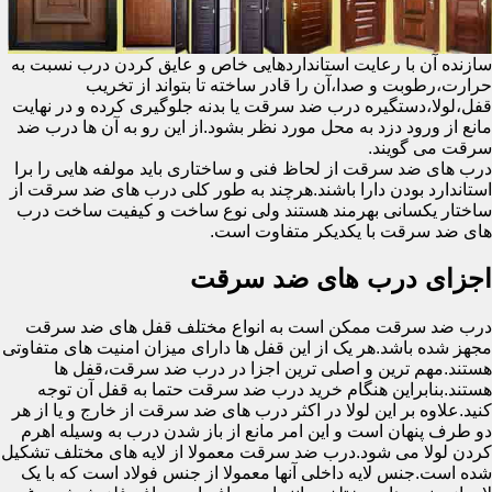
سازنده آن با رعایت استانداردهایی خاص و عایق کردن درب نسبت به
حرارت،رطوبت و صدا،آن را قادر ساخته تا بتواند از تخریب
قفل،لولا،دستگیره درب ضد سرقت یا بدنه جلوگیری کرده و در نهایت
مانع از ورود دزد به محل مورد نظر بشود.از این رو به آن ها درب ضد
سرقت می گویند.
درب های ضد سرقت از لحاظ فنی و ساختاری باید مولفه هایی را برا
استاندارد بودن دارا باشند.هرچند به طور کلی درب های ضد سرقت از
ساختار یکسانی بهرمند هستند ولی نوع ساخت و کیفیت ساخت درب
های ضد سرقت با یکدیکر متفاوت است.
اجزای درب های ضد سرقت
درب ضد سرقت ممکن است به انواع مختلف قفل های ضد سرقت
مجهز شده باشد.هر یک از این قفل ها دارای میزان امنیت های متفاوتی
هستند.مهم ترین و اصلی ترین اجزا در درب ضد سرقت،قفل ها
هستند.بنابراین هنگام خرید درب ضد سرقت حتما به قفل آن توجه
کنید.علاوه بر این لولا در اکثر درب های ضد سرقت از خارج و یا از هر
دو طرف پنهان است و این امر مانع از باز شدن درب به وسیله اهرم
کردن لولا می شود.درب ضد سرقت معمولا از لایه های مختلف تشکیل
شده است.جنس لایه داخلی آنها معمولا از جنس فولاد است که با یک