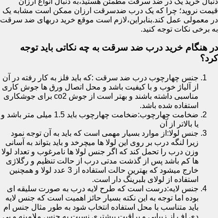
دنبال خرید یک در ضد سرقت مطمئن هستید،به دنبال انواع ارزان
قیمت نروید؛ چرا که یک درب ضدسرقت ارزان ممکن است مشابه یک
در معمولی عمل کند.بنابراین،لازم است موقع خرید دربهای ضد سرقت
به برخی نکات توجه کنید.
در هنگام خرید درب ضد سرقت به چه نکاتی باید توجه
کرد؟
جنس چهارچوب درب ضد سرقت :که باید فلز به کار رفته در آن
از آلیاژ خوب و با کیفیت باشد و محل اتصال ورق ها جوش کاری
مناسبی داشته باشند و بهتر است از جوش co2 برای جوشکاری
استفاده شده باشد.
ضخامت چهارچوب:ضخامت چهارچوب باید 1.5 میلی متر باشد و
یا بالاتر از آن
جنس لولا:از موارد بسیار مهمی است که باید به آن توجه نمود
زیرا لنگه درب بر روی این لولا ها میچرخد و باید بتواند به آسانی
وزن درب را تحمل کند که اگر جنس لولا ها نامرغوب و تعداد لولا
ها کم باشد پس از گذشت مدتی درب از حالت تنظیم و رگلاژی
خارج میشود که بهترین حالت استفاده از 3 عدد لولا و همچنین
استفاده از لولای بلبرینگ دار است.
جنس لایه:درست است که طرح لایه درب به صورت سلیقه ای
بوده اما توجه به این نکته بسیار حائز اهمیت است که جنس لایه
باید متناسب با محل استفاده انتخاب شود به طور مثال جنس ام
دی اف از زیبایی و براقیت بیشتری نسبت به جنس ملامینه و پی