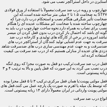
استایرن در داخل استراکچر نصب می شود.
چهارچوب و رویه درب ضد سرقت:معمولاً با استفاده از ورق فولادی
ST۳۷ به ضخامت ۱.۵ تا ۲ میلی متر ساخته شده است،که این
ضخامت تأثیر شگرفی هنگام نصب و استحکام درب دارد،چرا که
چهارچوب ساخته شده با ضخامت کم مشکلات عدیده ای را هنگام
نصب برای نصاب به همراه دارد.نحوه ساخت چهارچوب درب باید به
گونه ای باشد که احتمال باز کردن درب بدون قفل کردن آن میسر
نباشد امروزه در برخی از کارگاه های تولیدی و کارخانه درب ضد
سرقت به جهت عدم آشنایی تولید کنندگان از استراکچر درب های
ضدسرقت و به جهت عدم مهندسی سازی درب های ضدسرقت شاهد
دزدی های عدیده از منازلی هستیم که از درب ضد سرقت بی کیفیت
استفاده کرده اند.
قفل درب ضد سرقت:ترکیب دو قفل به صورت مجزا که روی لنگه
درب نصب می گردد به این صورت که قفل پایین و بالا به ترتیب ۴ و ۳
زبانه پیستونی است.
قفل مولتی پوینت:یا همان قفل مرکزی،ترکیب ۳ تا ۵ قفل مجزا بوده
که توسط یک میله یا اهرم به صورت یک پارچه عمل می کنند،قفل های
مولتی پوینت وارداتی در ایران معمولاً دارای ۱۴ زبانه پیستونی است.
انواع درب ضد سرقت
سه نوع درب ضد سرقت به شرح زیر در بازار ایران موجود است: