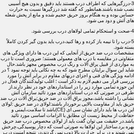
3-درزگیرهایی که اطراف درب هستند باید دقیق و بدون هیچ آسیبی
نصب شده باشند.همانطور که گفته شد درزگیرها نسبت به حرارت
حساس بوده و به هنگام بروز حریق حجیم شده و مانع از پخش شعله
های آتش و دود می شود.
4-صحت و استحکام تمامی لولاهای درب بررسی شود.
5-درب را تا نیمه باز کرده و رها کنید،درب باید بدون گیر کردن کاملاً
بسته شود.
مشخصات درب ضد حریق:از آنجایی که این درب ها دارای ویژگی های
متفاوتی در مقایسه با درب های معمولی هستند؛ ضروری است تا درب
به مواردی از قبیل یراق آلات و رنگ درب مخصوص مجهز باشد.حال
شاید این سوال برایتان مطرح شود که به چه نکاتی باید توجه نمود ؟ در
ادامه ویژگی های فنی و اجزای دربهای مقاوم در برابر آتش را مورد
بررسی قرار می دهیم.لازم به ذکر است ؛ اغلب تولیدکنندگان فعال در
این حوزه تمامی موارد زیر را در استانداردهای خود در نظر دارند.از
طرفی در صورتی که درب استانداردهای مورد تائید سازمان آتش
نشانی را داشته باشد،مجوز یراق آلات در ضد حریق:یراق آلات درب ضد
حریق باید از مقاومت بالایی برخوردار باشند:لولای در ضد حریق :لولای
این درب ها باید دارای نشان سی ای (CE)باشد تا سلامت،ایمنی و
حفاظت از محیط زیست آن مطابق با الزامات اساسی مورد تائید
باشد.در حقیقت می توان گفت باید از لولای مخصوص درب ضد حریق
بهره برد.ساختار این لولاها به صورتی است که دچار پوسیدگی،چرخش
نمی شوند و در برابر حرارت بالا ذوب نمی گردند،در نتیجه امنیت درب