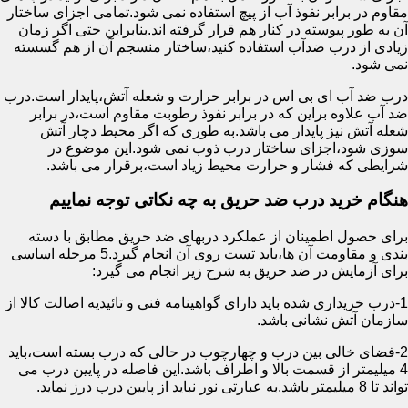
مقاوم در برابر نفوذ آب از پیچ استفاده نمی شود.تمامی اجزای ساختار
آن به طور پیوسته در کنار هم قرار گرفته اند.بنابراین حتی اگر زمان
زیادی از درب ضدآب استفاده کنید،ساختار منسجم آن از هم گسسته
نمی شود.
درب ضد آب ای بی اس در برابر حرارت و شعله آتش،پایدار است.درب
ضد آب علاوه براین که در برابر نفوذ رطوبت مقاوم است،در برابر
شعله آتش نیز پایدار می باشد.به طوری که اگر محیط دچار آتش
سوزی شود،اجزای ساختار درب ذوب نمی شود.این موضوع در
شرایطی که فشار و حرارت محیط زیاد است،برقرار می باشد.
هنگام خرید درب ضد حریق به چه نکاتی توجه نماییم
برای حصول اطمینان از عملکرد دربهای ضد حریق مطابق با دسته
بندی و مقاومت آن ها،باید تست روی آن انجام گیرد.5 مرحله اساسی
برای آزمایش در ضد حریق به شرح زیر انجام می گیرد:
1-درب خریداری شده باید دارای گواهینامه فنی و تائیدیه اصالت کالا از
سازمان آتش نشانی باشد.
2-فضای خالی بین درب و چهارچوب در حالی که درب بسته است،باید
4 میلیمتر از قسمت بالا و اطراف باشد.این فاصله در پایین درب می
تواند تا 8 میلیمتر باشد.به عبارتی نور نباید از پایین درب درز نماید.