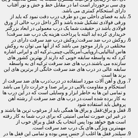
وی سی برخوردار است اما در مقابل خط و خش و نور آفتاب
دارای استحکام کمتری می باشد.
باید به فضای داخلی بین دو طرف درب دقت نمود که باید از
ورقی فولادی تشکیل شده باشد و اگر داخل درب خالی از ورق
فولادی باشد در حقیقت شما یک درب معمولی در ابعاد بزرگتر
خریداری کرده اید البته با پرداخت هزینه یک درب ضد سرقت!
روکش درب ضد سرقت:روکش درب ضد سرقت دارای در
مختلفی در بازار موجود می باشد که از آنها می توان به روکش
هاس ایتالیایی،اروپایی،آمریکایی،چینی،ترکیه ای و ایرانی اشاره
کرد که به واسطه سابقه خوبی که دارند از بهترین کشور های
سازنده می باشند.درب های ضد سرقت ترکیه ای به واسطه
سابقه عالی در درب های ضد سرقت خانگی از برترین های این
برند ها است
ورق و آهن آلات مورد استفاده در درب:درب های ضد سرقت از
استحکام و مقاومت بالایی در برابر صدا و حرارت دارا می باشد
و تمامی این ها به خاطر ابزار و وسایلی است که در این درب ها
به کار برده شده است.در درب های ضد سرقت از رشته آهن
پروفیل باید استفاده شود
قفل و یراق:قفل و یراق ها همگی باید از مرغوب ترین ها باشند و
در غیر این صورت تمامی امنیتی که برای درب شما به کار رفته
است هیچ خواهد بود! پس انتخاب یک قفل و یراق خوب از
مهمترین ویژگی های یک درب ضد سرقت است.
سیلندر قفل ها اغلب از جنس مس بوده و تمامی این قفل ها در