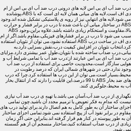
درب ضد آب ای بی اس لایه های درونی درب ضد آب ای بی اس از ام
دی اف است.لایه های میانی همان لایه ای است که با ABS،پوشانده
می شود.لایه های انتهایی نیز از رویه ی پلاستیکی تشکیل شده اند.وجود
ABS در ساختار میانی آن باعث شده تا درب در برابر فشار و حرارت
بالا،مقاومت و استحکام زیادی داشته باشد.علاوه براین،وجود ABS
سبب می شود تا درب در برابر فشارهای فیزیکی،مقاوم باشد.اگر از ام
دی اف در ساخت درب ABS استفاده نشود،می توان از نئوپان استفاده
کرد.انتخاب نئوپان در افزایش کیفیت درب،نقش بسزایی دارد.به
بیانی،درب ضدآب ساخته شده با نئوپان،طول عمر بیشتری دارد.مزایای
درب ضد آب ای بی اس عبارتند از:درب ضد آب با تمامی شرایط آب و
هوایی سازگار است،محدودیت خاصی برای استفاده از درب ضد آب
وجود ندارد.حتی در شهرهای شمالی ایران که درصد رطوبت در
محیط،بسیار است،می توان از این درب ها استفاده کرد.چرا که درب
های ضد بخار ABS تا 99 درصد،این قابلیت را دارند که از انتقال بخار
آب به محیط،جلوگیری کنند.
نگهداری از درب ضد آب،آسان می باشد.با تهیه ی درب ضد آب نیازی
نیست که مدام به فکر تعویض یا ترمیم مجدد آن باشید.چون تمامی
اجزای ساختار آن به طور کامل به هم اتصال دارند.برای تولید درب های
مقاوم در برابر نفوذ آب از پیچ استفاده نمی شود.تمامی اجزای ساختار
آن به طور پیوسته در کنار هم قرار گرفته اند.بنابراین حتی اگر زمان
زیادی از درب ضدآب استفاده کنید،ساختار منسجم آن از هم گسسته
نمی شود.