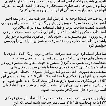
ناپذیری باشد،چراکه تمامی افراد از درب ضد سرقت انتظار ظاهری
زیبا و در عین حال ساختاری مستحکم دارند.حال قصد داریم به معرفی
انواع درب بپردازیم و ویژگی آنها را به شرح زیر بیان کنیم:
درب ضد سرقت:با توجه به افزایش آمار سرقت منازل در دهه اخیر
اهمیت درب ضد سرقت بیش از پیش پرنگ تر شده است،از این رو می
بایست کیفیت ساخت درب و قفل استفاده شده در آن،بالاترین
استاندارد ممکن را داشته باشد و از آنجایی که درب ضد سرقت نوعی
درب ورودی هم محسوب می شود باید از ظاهری مناسب برخوردار
باشد در ادامه ساختار درب ضد سرقت و همچنین انواع آن را بررسی
خواهیم کرد.
ساختار استاندارد درب ضد سرقت:ساختار درب از یک کلاف فلزی با
پروفیل های فولادی ساخته می شود.(سایز این پروفیل بسته به
ضخامت درب تعیین می گردد)،سپس به جهت مقاومت بیشتر درب در
برابر خمش،۳ الی ۴ قید فولادی دقیقاً با همان سایز پروفیل های
محیطی به صورت افقی به دو قید پروفیل عمودی محیطی جوش می
شود و در انتها ورق فولادی با ضخامت ۰.۷ الی ۱.۵ میلیمتر بر روی این
کلاف جوشکاری می شود.لازم به ذکر است که یک لایه عایق صوتی و
حرارتی با جنس های پلی اورتان،پشم سنگ،پشم شیشه و یا عایق پلی
استایرن در داخل استراکچر نصب می شود.
چهارچوب و رویه درب ضد سرقت:معمولاً با استفاده از ورق فولادی
ST۳۷ به ضخامت ۱.۵ تا ۲ میلی متر ساخته شده است،که این