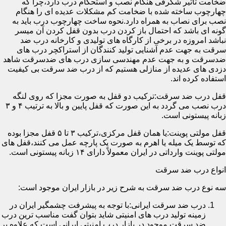
ضخامت تأثیر شگرفی هنگام نصب و استحکام درب دارد،چرا که
چهارچوب ساخته شده با ضخامت کم مشکلات عدیده ای را هنگام
نصب برای نصاب به همراه دارد.نحوه ساخت چهارچوب درب باید به
گونه ای باشد که احتمال باز کردن درب بدون قفل کردن آن میسر
نباشد امروزه در برخی از کارگاه های تولیدی و کارخانه درب ضد
سرقت به جهت عدم آشنایی تولید کنندگان از استراکچر درب های
ضدسرقت و به جهت عدم مهندسی سازی درب های ضدسرقت شاهد
دزدی های عدیده از منازلی هستیم که از درب ضد سرقت بی کیفیت
استفاده کرده اند.
قفل درب ضد سرقت:ترکیب دو قفل به صورت مجزا که روی لنگه
درب نصب می گردد به این صورت که قفل پایین و بالا به ترتیب ۴ و ۳
زبانه پیستونی است.
قفل مولتی پوینت:یا همان قفل مرکزی،ترکیب ۳ تا ۵ قفل مجزا بوده
که توسط یک میله یا اهرم به صورت یک پارچه عمل می کنند،قفل های
مولتی پوینت وارداتی در ایران معمولاً دارای ۱۴ زبانه پیستونی است.
انواع درب ضد سرقت
سه نوع درب ضد سرقت به شرح زیر در بازار ایران موجود است:
درب ضد سرقت ایرانی:با توجه به پیشرفت چشمگیر ایران در
زمینه تولید درب های امنیتی شاید بتوان گفت مناسب ترین درب
ضد سرقت موجود در بازار درب امنیتی ایرانی است که علاوه بر