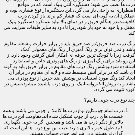
درب ها نصب می شود؛ دستگیره آنتی پنیک است که در مواقع
اضطراری به راحتی باز می گردد.این دستگیره از نوع فشاری بوده و
عملکرد آن به گونه ای است که فشار کم برای باز کردن درب
کافیست.در هنگام حریق و در دمای بالا نباید عملکرد دستگیره پنیک
مختل و یا خود به خود باز شود،زیرا تا دود به سایر طبقات سرایت می
کند.
رنگ درب ضد حریق:در ضد حریق باید در برابر حرارت و شعله مقاوم
باشد و نمی توان برای رنگ آمیزی از رنگ های معمولی کمک
گرفت.زیرا با کوچک ترین جرقه ای امکان آتش گرفتن وجود دارد.از
این رو باید برای رنگ آمیزی از رنگ های پودری خاص و استاندارد
استفاده شود.پوشش رنگ درب های مقاوم در برابر حریق باید به گونه
ای باشد که در برابر آتش منبسط شده و لایه ای مقاوم در برابر آن
ایجاد کند.رنگ مورد استفاده در پوشش ضد حریق از نوع پودری می
باشد و به روش الکترواستاتیک بر روی درب پاشیده میشود،سپس در
کوره تثبیت می گردد.
چند نوع درب چوبی داریم؟
درب تمام چوب:این نوع درب ها کاملا از چوبی می باشند و همه
قسمت های درب از چوب تشکیل شده اند.مقاومت این درب ها
بالاتر از دیگر درب ها می باشد و همچنین اگر به خوبی نگهداری
کنید طول عمر بالاتری دارند.عیب این نوع درب ها این است که
گران تر هستند و در شرایط جوی حساس هستند.