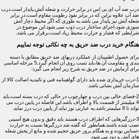
درب ضد آب ای بی اس در برابر حرارت و شعله آتش،پایدار است.درب
ضد آب علاوه براین که در برابر نفوذ رطوبت مقاوم است،در برابر
شعله آتش نیز پایدار می باشد.به طوری که اگر محیط دچار آتش
سوزی شود،اجزای ساختار درب ذوب نمی شود.این موضوع در
شرایطی که فشار و حرارت محیط زیاد است،برقرار می باشد.
هنگام خرید درب ضد حریق به چه نکاتی توجه نماییم
برای حصول اطمینان از عملکرد دربهای ضد حریق مطابق با دسته
بندی و مقاومت آن ها،باید تست روی آن انجام گیرد.5 مرحله اساسی
برای آزمایش در ضد حریق به شرح زیر انجام می گیرد:
1-درب خریداری شده باید دارای گواهینامه فنی و تائیدیه اصالت کالا از
سازمان آتش نشانی باشد.
2-فضای خالی بین درب و چهارچوب در حالی که درب بسته است،باید
4 میلیمتر از قسمت بالا و اطراف باشد.این فاصله در پایین درب می
تواند تا 8 میلیمتر باشد.به عبارتی نور نباید از پایین درب درز نماید.
3-درزگیرهایی که اطراف درب هستند باید دقیق و بدون هیچ آسیبی
نصب شده باشند.همانطور که گفته شد درزگیرها نسبت به حرارت
حساس بوده و به هنگام بروز حریق حجیم شده و مانع از پخش شعله
های آتش و دود می شود.