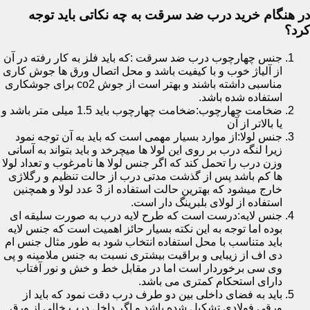
در هنگام خرید درب ضد سرقت به چه نکاتی باید توجه
کرد؟
جنس چهارچوب درب ضد سرقت :که باید فلز به کار رفته در آن
از آلیاژ خوب و با کیفیت باشد و محل اتصال ورق ها جوش کاری
مناسبی داشته باشند و بهتر است از جوش co2 برای جوشکاری
استفاده شده باشد.
ضخامت چهارچوب:ضخامت چهارچوب باید 1.5 میلی متر باشد و
یا بالاتر از آن
جنس لولا:از موارد بسیار مهمی است که باید به آن توجه نمود
زیرا لنگه درب بر روی این لولا ها میچرخد و باید بتواند به آسانی
وزن درب را تحمل کند که اگر جنس لولا ها نامرغوب و تعداد لولا
ها کم باشد پس از گذشت مدتی درب از حالت تنظیم و رگلاژی
خارج میشود که بهترین حالت استفاده از 3 عدد لولا و همچنین
استفاده از لولای بلبرینگ دار است.
جنس لایه:درست است که طرح لایه درب به صورت سلیقه ای
بوده اما توجه به این نکته بسیار حائز اهمیت است که جنس لایه
باید متناسب با محل استفاده انتخاب شود به طور مثال جنس ام
دی اف از زیبایی و براقیت بیشتری نسبت به جنس ملامینه و پی
وی سی برخوردار است اما در مقابل خط و خش و نور آفتاب
دارای استحکام کمتری می باشد.
باید به فضای داخلی بین دو طرف درب دقت نمود که باید از
ورقی فولادی تشکیل شده باشد و اگر داخل درب خالی از ورق