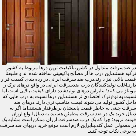
در ضدسرقت متداول در کشور،باکیفیت ترین درها مربوط به کشور
ترکیه هستند.این درب ها از مصالح باکیفیتی ساخته شده اند و طبیعتا
قیمت بالایی نیز دارند.درب ضد سرقت ایرانی در رده بندی کیفیت قرار
دارد.اغلب تولیدکنندگان درب ضدسرقت ایرانی در واقع درهای ترک را
مونتاژ می کنند؛ بنابراین درهای تولیدشده دارای کیفیت بالایی است اما
نسبت به نوع ترک اقتصادی تر هستند.این درها نسبت به درب هایی که
داخل کشور تولید می شوند قیمت مناسب تری دارند.درهای ضد
سرقت چینی به خاطر قیمت پایینشان پرطرفدار هستند.اما اگر به
دنبال خرید یک در ضد سرقت مطمئن هستید،به دنبال انواع ارزان
قیمت نروید؛ چرا که یک درب ضدسرقت ارزان ممکن است مشابه یک
در معمولی عمل کند.بنابراین،لازم است موقع خرید دربهای ضد سرقت
به برخی نکات توجه کنید.