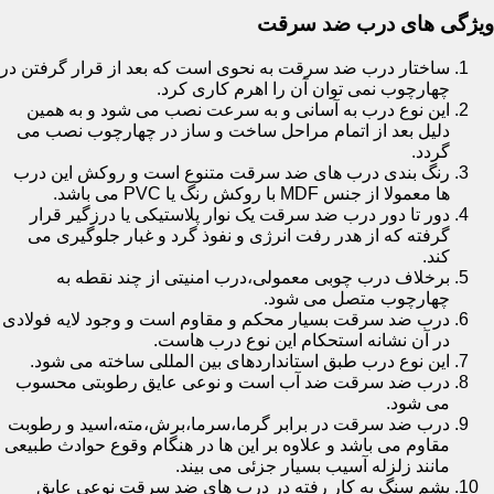
ویژگی های درب ضد سرقت
ساختار درب ضد سرقت به نحوی است که بعد از قرار گرفتن در
چهارچوب نمی توان آن را اهرم کاری کرد.
این نوع درب به آسانی و به سرعت نصب می شود و به همین
دلیل بعد از اتمام مراحل ساخت و ساز در چهارچوب نصب می
گردد.
رنگ بندی درب های ضد سرقت متنوع است و روکش این درب
ها معمولا از جنس MDF با روکش رنگ یا PVC می باشد.
دور تا دور درب ضد سرقت یک نوار پلاستیکی یا درزگیر قرار
گرفته که از هدر رفت انرژی و نفوذ گرد و غبار جلوگیری می
کند.
برخلاف درب چوبی معمولی،درب امنیتی از چند نقطه به
چهارچوب متصل می شود.
درب ضد سرقت بسیار محکم و مقاوم است و وجود لایه فولادی
در آن نشانه استحکام این نوع درب هاست.
این نوع درب طبق استانداردهای بین المللی ساخته می شود.
درب ضد سرقت ضد آب است و نوعی عایق رطوبتی محسوب
می شود.
درب ضد سرقت در برابر گرما،سرما،برش،مته،اسید و رطوبت
مقاوم می باشد و علاوه بر این ها در هنگام وقوع حوادث طبیعی
مانند زلزله آسیب بسیار جزئی می بیند.
پشم سنگ به کار رفته در درب های ضد سرقت نوعی عایق