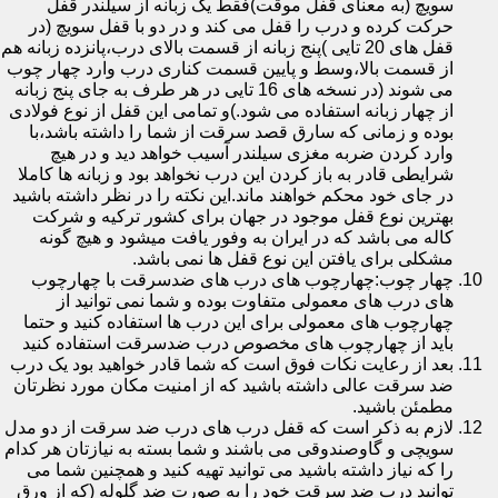
سویچ (به معنای قفل موقت)فقط یک زبانه از سیلندر قفل
حرکت کرده و درب را قفل می کند و در دو با قفل سویچ (در
قفل های 20 تایی )پنج زبانه از قسمت بالای درب،پانزده زبانه هم
از قسمت بالا،وسط و پایین قسمت کناری درب وارد چهار چوب
می شوند (در نسخه های 16 تایی در هر طرف به جای پنج زبانه
از چهار زبانه استفاده می شود.)و تمامی این قفل از نوع فولادی
بوده و زمانی که سارق قصد سرقت از شما را داشته باشد،با
وارد کردن ضربه مغزی سیلندر آسیب خواهد دید و در هیچ
شرایطی قادر به باز کردن این درب نخواهد بود و زبانه ها کاملا
در جای خود محکم خواهند ماند.این نکته را در نظر داشته باشید
بهترین نوع قفل موجود در جهان برای کشور ترکیه و شرکت
کاله می باشد که در ایران به وفور یافت میشود و هیچ گونه
مشکلی برای یافتن این نوع قفل ها نمی باشد.
چهار چوب:چهارچوب های درب های ضدسرقت با چهارچوب
های درب های معمولی متفاوت بوده و شما نمی توانید از
چهارچوب های معمولی برای این درب ها استفاده کنید و حتما
باید از چهارچوب های مخصوص درب ضدسرقت استفاده کنید
بعد از رعایت نکات فوق است که شما قادر خواهید بود یک درب
ضد سرقت عالی داشته باشید که از امنیت مکان مورد نظرتان
مطمئن باشید.
لازم به ذکر است که قفل درب های درب ضد سرقت از دو مدل
سویچی و گاوصندوقی می باشند و شما بسته به نیازتان هر کدام
را که نیاز داشته باشید می توانید تهیه کنید و همچنین شما می
توانید درب ضد سرقت خود را به صورت ضد گلوله (که از ورق