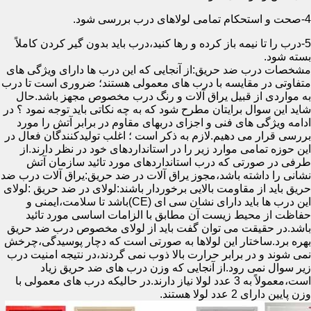
4-صحت و استحکام تمامی لولاهای درب بررسی شود.
5-درب را تا نیمه باز کرده و رها کنید،درب باید بدون گیر کردن کاملاً
بسته شود.
مشخصات درب ضد حریق:از آنجایی که این درب ها دارای ویژگی های
متفاوتی در مقایسه با درب های معمولی هستند؛ ضروری است تا درب
به مواردی از قبیل یراق آلات و رنگ درب مخصوص مجهز باشد.حال
شاید این سوال برایتان مطرح شود که به چه نکاتی باید توجه نمود ؟ در
ادامه ویژگی های فنی و اجزای دربهای مقاوم در برابر آتش را مورد
بررسی قرار می دهیم.لازم به ذکر است ؛ اغلب تولیدکنندگان فعال در
این حوزه تمامی موارد زیر را در استانداردهای خود در نظر دارند.از
طرفی در صورتی که درب استانداردهای مورد تائید سازمان آتش
نشانی را داشته باشد،مجوز یراق آلات در ضد حریق:یراق آلات درب ضد
حریق باید از مقاومت بالایی برخوردار باشند:لولای در ضد حریق :لولای
این درب ها باید دارای نشان سی ای (CE)باشد تا سلامت،ایمنی و
حفاظت از محیط زیست آن مطابق با الزامات اساسی مورد تائید
باشد.در حقیقت می توان گفت باید از لولای مخصوص درب ضد حریق
بهره برد.ساختار این لولاها به صورتی است که دچار پوسیدگی،چرخش
نمی شوند و در برابر حرارت بالا ذوب نمی گردند،در نتیجه امنیت درب
زیر سوال نمی رود.از آنجایی که وزن درب های ضد حریق زیاد
است،معمولاً به 3 عدد لولا نیاز دارند.در حالیکه درب های معمولی با
وزن پایین دارای 2 عدد لولا هستند.