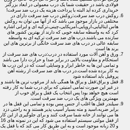
فولادی باشد در حقیقت شما یک درب معمولی در ابعاد بزرگتر
خریداری کرده اید البته با پرداخت هزینه یک درب ضد سرقت!
روکش درب ضد سرقت:روکش درب ضد سرقت دارای در
مختلفی در بازار موجود می باشد که از آنها می توان به روکش
هاس ایتالیایی،اروپایی،آمریکایی،چینی،ترکیه ای و ایرانی اشاره
کرد که به واسطه سابقه خوبی که دارند از بهترین کشور های
سازنده می باشند.درب های ضد سرقت ترکیه ای به واسطه
سابقه عالی در درب های ضد سرقت خانگی از برترین های این
برند ها است
ورق و آهن آلات مورد استفاده در درب:درب های ضد سرقت از
استحکام و مقاومت بالایی در برابر صدا و حرارت دارا می باشد
و تمامی این ها به خاطر ابزار و وسایلی است که در این درب ها
به کار برده شده است.در درب های ضد سرقت از رشته آهن
پروفیل باید استفاده شود
قفل و یراق:قفل و یراق ها همگی باید از مرغوب ترین ها باشند و
در غیر این صورت تمامی امنیتی که برای درب شما به کار رفته
است هیچ خواهد بود! پس انتخاب یک قفل و یراق خوب از
مهمترین ویژگی های یک درب ضد سرقت است.
سیلندر قفل ها اغلب از جنس مس بوده و تمامی این قفل ها در
برابر ضربه،اسید و مته بسیار آسیب پذیر هستند و به راحتی دزد
ها می توانند از خانه شما سرقت کنند و برای جلوگیری از این کار
از قفل مولتی سیستم استفاده می شود که این در نمونه های 16
و 20 زبانه موجود است و به این طریق کار می کند که با قفل یک