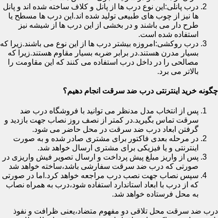
درب پانلی:این نوع درب ها از پانل و کلاف ساخته شده اند و پانل
ها نیز از چوب های طبیعی تولید شده اند.این درب ها مسطح یا
طرح دار می باشند و در بخشی از این درب ها از شیشه نیز
استفاده شده است.
درب روکشی:امروزه بیشتر درب ها از این نوع می باشند.زیرا که
بسیار مدرن هستند.در برابر ضربه بسیار مقاوم هستند.زیرا که
مصالحی را در داخل درب استفاده می کنند که این مقاومت را
بالاتر می برد.
چگونه خرید اینترنتی درب ضد سرقت انجام دهیم؟
پس از انتخاب مدل مدنظر می توانید با فروشگاه درب ضد
سرقت تماس بگیرید.در کمتر از نصف روز نصاب جهت بازدید و
گرفتن ابعاد درب ضد سرقت در محل حاضر می شود.
در مرحله بعدی فاکتور برای مشتری صادر شده و به صورت
اینترنتی و یا فیزیکی برای مشتری ارسال خواهد شد.
پس از واریز مبلغ پیش پرداخت و ارسال تصویر فیش واریزی در
صورتی که درب ضد سرقت سفارشی باشد،ساخته خواهد شد
سپس نصاب جهت نصب درب مراجعه خواهد کرد.اما در صورتی
که از درب با ابعاد استاندارد استفاده شود،درب به همراه نصاب
به محل فرستاده خواهد شد.
درب ضد سرقت محل تلاقی دو مفهوم متضاد،یعنی ظرافت و نفوذ