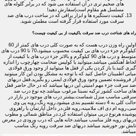
های ضخیم تری در آن استفاده می شود که در برابر گلوله های
مسلسل هم مقاوم است)سفارش دهید!
کیفیت دستگیره ها و ابزار یراقی که در ساخت درب های ضد
سرقت مورد استفاده قرار گرفته است مطمئن شوید.
راه های شناخت درب ضد سرقت باکیفیت از بی کیفیت چیست؟
اولین راه وزن درب هست که به صورت کلی درب های کمتر از 60
کیلوگرم جزء درب های بی کیفیت محسوب میشود،70 تا 90 درب های
متوسط و درب های 90 کیلوگرم و بالاتر جزء درب های با کیفیت از
لحاظ آهنکشی میباشد.میتوانید با کولیس ضخامت چهارچوب را اندازه
گیری کنید.با باز کردن یکی از قفل ها میتوانید از وجود ورق فولادی
میانی اطمینان حاصل کنید که با توجه به مشکل بودن این کار میتونید
از فروشنده تضمین وجود ورق فولادی ایمنی رو بگیرید.قفل دربهای
ضد سرقت جزء مهم امنیتی این دربها میباشد که در حال حاضر قفل
های ساخت کشور ترکیه نسبتا مرغوب میباشد.چه نوع درب ضد
سرقتی مناسب منزل شماست.بیشتر درب های موجود در بازار در
حالت کلی به 4 دسته تقسیم بندی میشود.رویه رنگ،رویه پی وی
سی،رویه ام دی اف ملامینه،رویه فلز،در داخل آپارتمان با راهروی
پوشیده هرنوع دربی میتوان استفاده کرد.در مناطق شمالی و مطوب
دربهای رویه فلز مناسب میباشد.خانه هایی که درب ورودی در معرض
تابش نور خورشید میباشد دربهای ضد سرقت رویه رنگ مناسب
میباشد.