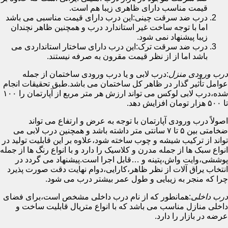
قیمت مناسب دارای ظاهری زیبا هم است.
درب ضد سرقت چینی:این درب دارای قیمت مناسبی می باشد
اما با توجه ساخت غیر استاندارد درب و همچنین ظاهر نچندان
زیبا پیشنهاد نمی شود.
درب ضد سرقت ترک:این درب دارای ساختار استانداردی می
باشد اما از از نظر قیمت مقرون به صرفه نیستند.
درب ورودی منزل
:درب لابی و یا درب ورودی ساختمان از جمله
عوامل تأثیر گذار در ظاهر کل ساختمان می باشد.طبق تحقیقات انجام
شده،درب لابی لوکس می تواند ارزش هر متر مربع از آپارتمان را ۱۰۰
تا ۵۰۰ هزار تومان افزایش دهد.
اصولاً درب ورودی آپارتمان با توجه به عرض و ارتفاع می تواند
ضخامتی بین ۵ تا ۷ سانتی متر داشته باشد و همچنین درب لابی می
تواند از ترکیب شیشه و چوب ساخته شود،علاوه بر این قابلیت تولید در
انواع سبک ها از جمله مدرن و کلاسیک را دارد و با انواع رنگ ها از جمله
پوششی،وایت واش،پتینه و …قابل اجرا است.پیشنهاد می گردد در
انتخاب یراق آلات از نظر ظاهر،کارایی،دوام نهایت دقت صورت پذیرد
چرا که منجر به زیبایی و طول عمر بیشتر درب می شود.
درب داخلی
:همانطور که از نام درب داخلی مشخص است،برای فضای
داخلی منازل مناسب می باشد که با انواع متریال قابلیت ساخت و
عرضه در بازار را دارد.