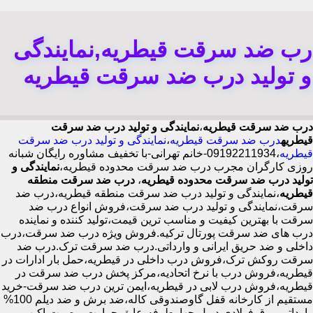
رب ضد سرقت قیطریه,نمایندگی
و تولید درب ضد سرقت قیطریه
درب ضد سرقت قیطریه
،
نمایندگی و تولید درب ضد سرقت
قیطریه
درب ضد سرقت قیطریه
،
نمایندگی و تولید درب ضد سرقت
قیطریه
،09192211934-خانم تهرانی-با تخفیف مشاوره رایگان شبانه
روزی کارگران مجرب درب ضد سرقت محدوده قیطریه،
نمایندگی و
تولید درب ضد سرقت محدوده قیطریه
،
درب ضد سرقت منطقه
قیطریه
،نمایندگی و تولید درب ضد سرقت منطقه قیطریه،درب ضد
سرقت،نمایندگی و تولید درب ضد سرقت،فروش انواع درب ضد
سرقت با بهترین کیفیت و مناسب ترین قیمت،تولید کننده و نماینده
درب های ضد سرقت پورتال ترکیه.فروش ویژه درب ضد سرقت،درب
داخلی و ضد حریق ایرانی و وارداتی.درب ضد سرقت ترک.درب ضد
سرقت روکش ترک،فروش درب داخلی در قیطریه،حمل بار ادارات در
قیطریه،فروش درب با نرخ اتحادیه،مرکز پخش درب ضد سرقت در
قیطریه،فروش درب لابی در قیطریه،ایمن ترین درب ضد سرقت-خرید
مستقیم از کارخانه قفل گاوصندوقی کاله،ضد برش و ضد دیلم 100%
وارداتی،ورق فولادی دوبل چهارطرفه،عایق حرارت و صوت،اکیپ