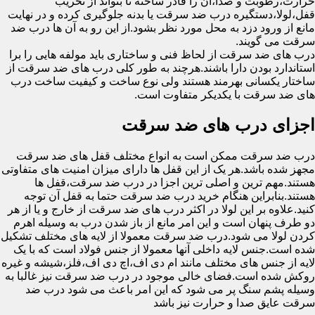
حرارت،رطوبت و صدا،آن را قادر ساخته تا بتواند از تخریب
قفل،لولا،دستگیره درب ضد سرقت یا بدنه جلوگیری کرده و در نهایت
مانع از ورود دزد به محل مورد نظر بشود.از این رو به آن ها درب ضد
سرقت می گویند.
درب های ضد سرقت از لحاظ فنی و ساختاری باید مولفه هایی را برا
استاندارد بودن دارا باشند.هرچند به طور کلی درب های ضد سرقت از
ساختار یکسانی بهرمند هستند ولی نوع ساخت و کیفیت ساخت درب
های ضد سرقت با یکدیکر متفاوت است.
اجزای درب های ضد سرقت
درب ضد سرقت ممکن است به انواع مختلف قفل های ضد سرقت
مجهز شده باشد.هر یک از این قفل ها دارای میزان امنیت های متفاوتی
هستند.مهم ترین و اصلی ترین اجزا در درب ضد سرقت،قفل ها
هستند.بنابراین هنگام خرید درب ضد سرقت حتما به قفل آن توجه
کنید.علاوه بر این لولا در اکثر درب های ضد سرقت از خارج و یا از هر
دو طرف پنهان است و این امر مانع از باز شدن درب به وسیله اهرم
کردن لولا می شود.درب ضد سرقت معمولا از لایه های مختلف تشکیل
شده است.جنس لایه داخلی آنها معمولا از جنس فولاد است که با یک
لایه از جنس های مختلف مانند ام دی اف،اچ دی اف،فلز،شیشه و غیره
روکش شده است.فضای خالی موجود در درب ضد سرقت نیز غالبا به
وسیله پشم سنگ پر می شود که این امر باعث می شود درب ضد
سرقت عایق صدا و حرارت نیز باشد