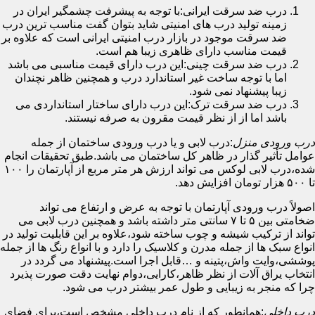
درب ضد سرقت ایرانی:با توجه به پیشرفت چشمگیر ایران در
زمینه تولید درب های امنیتی شاید بتوان گفت مناسب ترین درب
ضد سرقت موجود در بازار درب امنیتی ایرانی است که علاوه بر
قیمت مناسب دارای ظاهری زیبا هم است.
درب ضد سرقت چینی:این درب دارای قیمت مناسبی می باشد
اما با توجه ساخت غیر استاندارد درب و همچنین ظاهر نچندان
زیبا پیشنهاد نمی شود.
درب ضد سرقت ترک:این درب دارای ساختار استانداردی می
باشد اما از از نظر قیمت مقرون به صرفه نیستند.
درب ورودی منزل
:درب لابی و یا درب ورودی ساختمان از جمله
عوامل تأثیر گذار در ظاهر کل ساختمان می باشد.طبق تحقیقات انجام
شده،درب لابی لوکس می تواند ارزش هر متر مربع از آپارتمان را ۱۰۰
تا ۵۰۰ هزار تومان افزایش دهد.
اصولاً درب ورودی آپارتمان با توجه به عرض و ارتفاع می تواند
ضخامتی بین ۵ تا ۷ سانتی متر داشته باشد و همچنین درب لابی می
تواند از ترکیب شیشه و چوب ساخته شود،علاوه بر این قابلیت تولید در
انواع سبک ها از جمله مدرن و کلاسیک را دارد و با انواع رنگ ها از جمله
پوششی،وایت واش،پتینه و …قابل اجرا است.پیشنهاد می گردد در
انتخاب یراق آلات از نظر ظاهر،کارایی،دوام نهایت دقت صورت پذیرد
چرا که منجر به زیبایی و طول عمر بیشتر درب می شود.
درب داخلی
:همانطور که از نام درب داخلی مشخص است،برای فضای