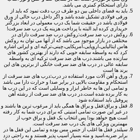
دارای استحکام کمتری می باشد.
باید به فضای داخلی بین دو طرف درب دقت نمود که باید از
ورقی فولادی تشکیل شده باشد و اگر داخل درب خالی از ورق
فولادی باشد در حقیقت شما یک درب معمولی در ابعاد بزرگتر
خریداری کرده اید البته با پرداخت هزینه یک درب ضد سرقت!
روکش درب ضد سرقت:روکش درب ضد سرقت دارای در
مختلفی در بازار موجود می باشد که از آنها می توان به روکش
هاس ایتالیایی،اروپایی،آمریکایی،چینی،ترکیه ای و ایرانی اشاره
کرد که به واسطه سابقه خوبی که دارند از بهترین کشور های
سازنده می باشند.درب های ضد سرقت ترکیه ای به واسطه
سابقه عالی در درب های ضد سرقت خانگی از برترین های این
برند ها است
ورق و آهن آلات مورد استفاده در درب:درب های ضد سرقت از
استحکام و مقاومت بالایی در برابر صدا و حرارت دارا می باشد
و تمامی این ها به خاطر ابزار و وسایلی است که در این درب ها
به کار برده شده است.در درب های ضد سرقت از رشته آهن
پروفیل باید استفاده شود
قفل و یراق:قفل و یراق ها همگی باید از مرغوب ترین ها باشند و
در غیر این صورت تمامی امنیتی که برای درب شما به کار رفته
است هیچ خواهد بود! پس انتخاب یک قفل و یراق خوب از
مهمترین ویژگی های یک درب ضد سرقت است.
سیلندر قفل ها اغلب از جنس مس بوده و تمامی این قفل ها در
برابر ضربه،اسید و مته بسیار آسیب پذیر هستند و به راحتی دزد