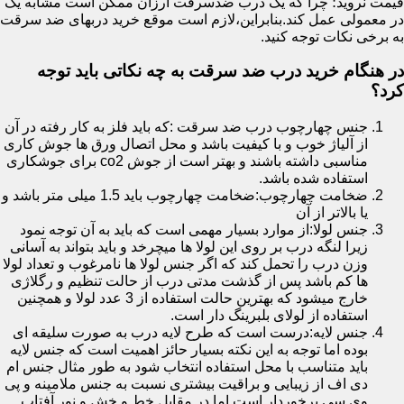
قیمت نروید؛ چرا که یک درب ضدسرقت ارزان ممکن است مشابه یک
در معمولی عمل کند.بنابراین،لازم است موقع خرید دربهای ضد سرقت
به برخی نکات توجه کنید.
در هنگام خرید درب ضد سرقت به چه نکاتی باید توجه
کرد؟
جنس چهارچوب درب ضد سرقت :که باید فلز به کار رفته در آن
از آلیاژ خوب و با کیفیت باشد و محل اتصال ورق ها جوش کاری
مناسبی داشته باشند و بهتر است از جوش co2 برای جوشکاری
استفاده شده باشد.
ضخامت چهارچوب:ضخامت چهارچوب باید 1.5 میلی متر باشد و
یا بالاتر از آن
جنس لولا:از موارد بسیار مهمی است که باید به آن توجه نمود
زیرا لنگه درب بر روی این لولا ها میچرخد و باید بتواند به آسانی
وزن درب را تحمل کند که اگر جنس لولا ها نامرغوب و تعداد لولا
ها کم باشد پس از گذشت مدتی درب از حالت تنظیم و رگلاژی
خارج میشود که بهترین حالت استفاده از 3 عدد لولا و همچنین
استفاده از لولای بلبرینگ دار است.
جنس لایه:درست است که طرح لایه درب به صورت سلیقه ای
بوده اما توجه به این نکته بسیار حائز اهمیت است که جنس لایه
باید متناسب با محل استفاده انتخاب شود به طور مثال جنس ام
دی اف از زیبایی و براقیت بیشتری نسبت به جنس ملامینه و پی
وی سی برخوردار است اما در مقابل خط و خش و نور آفتاب