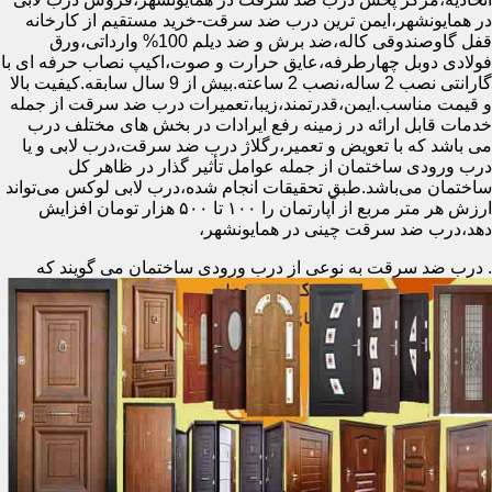
در همایونشهر،ایمن ترین درب ضد سرقت-خرید مستقیم از کارخانه
قفل گاوصندوقی کاله،ضد برش و ضد دیلم 100% وارداتی،ورق
فولادی دوبل چهارطرفه،عایق حرارت و صوت،اکیپ نصاب حرفه ای با
گارانتی نصب 2 ساله،نصب 2 ساعته.بیش از 9 سال سابقه.کیفیت بالا
و قیمت مناسب.ایمن،قدرتمند،زیبا،تعمیرات درب ضد سرقت از جمله
خدمات قابل ارائه در زمینه رفع ایرادات در بخش های مختلف درب
می باشد که با تعویض و تعمیر،رگلاژ درب ضد سرقت،درب لابی و یا
درب ورودی ساختمان از جمله عوامل تأثیر گذار در ظاهر کل
ساختمان می‌باشد.طبق تحقیقات انجام شده،درب لابی لوکس می‌تواند
ارزش هر متر مربع از آپارتمان را ۱۰۰ تا ۵۰۰ هزار تومان افزایش
دهد،درب ضد سرقت چینی در همایونشهر،
.
درب ضد سرقت به نوعی از درب ورودی ساختمان می گویند که