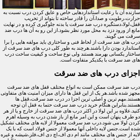
سازنده آن با رعایت استانداردهایی خاص و عایق کردن درب نسبت به
حرارت،رطوبت و صدا،آن را قادر ساخته تا بتواند از تخریب
قفل،لولا،دستگیره درب ضد سرقت یا بدنه جلوگیری کرده و در نهایت
مانع از ورود دزد به محل مورد نظر بشود.از این رو به آن ها درب ضد
سرقت می گویند.
درب های ضد سرقت از لحاظ فنی و ساختاری باید مولفه هایی را برا
استاندارد بودن دارا باشند.هرچند به طور کلی درب های ضد سرقت از
ساختار یکسانی بهرمند هستند ولی نوع ساخت و کیفیت ساخت درب
های ضد سرقت با یکدیکر متفاوت است.
اجزای درب های ضد سرقت
درب ضد سرقت ممکن است به انواع مختلف قفل های ضد سرقت
مجهز شده باشد.هر یک از این قفل ها دارای میزان امنیت های متفاوتی
هستند.مهم ترین و اصلی ترین اجزا در درب ضد سرقت،قفل ها
هستند.بنابراین هنگام خرید درب ضد سرقت حتما به قفل آن توجه
کنید.علاوه بر این لولا در اکثر درب های ضد سرقت از خارج و یا از هر
دو طرف پنهان است و این امر مانع از باز شدن درب به وسیله اهرم
کردن لولا می شود.درب ضد سرقت معمولا از لایه های مختلف تشکیل
شده است.جنس لایه داخلی آنها معمولا از جنس فولاد است که با یک
لایه از جنس های مختلف مانند ام دی اف،اچ دی اف،فلز،شیشه و غیره