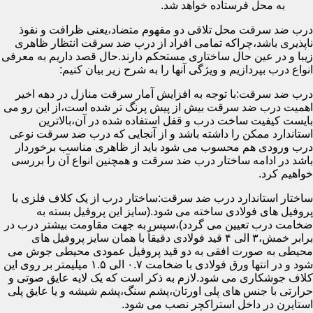
به محل فرستاده خواهد شد.
درب ضد سرقت محل تلاقی دو مفهوم متضاد،یعنی ظرافت و نفوذ
ناپذیری باشد،چراکه تمامی افراد از درب ضد سرقت انتظار ظاهری
زیبا و در عین حال ساختاری مستحکم دارند.حال قصد داریم به معرفی
انواع درب بپردازیم و ویژگی آنها را به شرح زیر بیان کنیم:
درب ضد سرقت:با توجه به افزایش آمار سرقت منازل در دهه اخیر
اهمیت درب ضد سرقت بیش از پیش پرنگ تر شده است،از این رو می
بایست کیفیت ساخت درب و قفل استفاده شده در آن،بالاترین
استاندارد ممکن را داشته باشد و از آنجایی که درب ضد سرقت نوعی
درب ورودی هم محسوب می شود باید از ظاهری مناسب برخوردار
باشد در ادامه ساختار درب ضد سرقت و همچنین انواع آن را بررسی
خواهیم کرد.
ساختار استاندارد درب ضد سرقت:ساختار درب از یک کلاف فلزی با
پروفیل های فولادی ساخته می شود.(سایز این پروفیل بسته به
ضخامت درب تعیین می گردد)،سپس به جهت مقاومت بیشتر درب در
برابر خمش،۳ الی ۴ قید فولادی دقیقاً با همان سایز پروفیل های
محیطی به صورت افقی به دو قید پروفیل عمودی محیطی جوش می
شود و در انتها ورق فولادی با ضخامت ۰.۷ الی ۱.۵ میلیمتر بر روی این
کلاف جوشکاری می شود.لازم به ذکر است که یک لایه عایق صوتی و
حرارتی با جنس های پلی اورتان،پشم سنگ،پشم شیشه و یا عایق پلی
استایرن در داخل استراکچر نصب می شود.