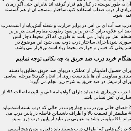
آن به طور پیوسته در کنار هم قرار گرفته اند.بنابراین حتی اگر زمان
زیادی از درب ضدآب استفاده کنید،ساختار منسجم آن از هم گسسته
نمی شود.
درب ضد آب ای بی اس در برابر حرارت و شعله آتش،پایدار است.درب
ضد آب علاوه براین که در برابر نفوذ رطوبت مقاوم است،در برابر
شعله آتش نیز پایدار می باشد.به طوری که اگر محیط دچار آتش
سوزی شود،اجزای ساختار درب ذوب نمی شود.این موضوع در
شرایطی که فشار و حرارت محیط زیاد است،برقرار می باشد.
هنگام خرید درب ضد حریق به چه نکاتی توجه نماییم
برای حصول اطمینان از عملکرد دربهای ضد حریق مطابق با دسته
بندی و مقاومت آن ها،باید تست روی آن انجام گیرد.5 مرحله اساسی
برای آزمایش در ضد حریق به شرح زیر انجام می گیرد:
1-درب خریداری شده باید دارای گواهینامه فنی و تائیدیه اصالت کالا از
سازمان آتش نشانی باشد.
2-فضای خالی بین درب و چهارچوب در حالی که درب بسته است،باید
4 میلیمتر از قسمت بالا و اطراف باشد.این فاصله در پایین درب می
تواند تا 8 میلیمتر باشد.به عبارتی نور نباید از پایین درب درز نماید.
3-درزگیرهایی که اطراف درب هستند باید دقیق و بدون هیچ آسیبی