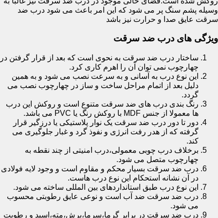
روکش شده است.فضای خالی موجود در درب ضد سرقت نیز غالبا به
وسیله پشم سنگ پر می شود که این امر باعث می شود درب ضد
سرقت عایق صدا و حرارت نیز باشد
ویژگی های درب ضد سرقت
ساختار درب ضد سرقت به نحوی است که بعد از قرار گرفتن در
چهارچوب نمی توان آن را اهرم کاری کرد.
این نوع درب به آسانی و به سرعت نصب می شود و به همین
دلیل بعد از اتمام مراحل ساخت و ساز در چهارچوب نصب می
گردد.
رنگ بندی درب های ضد سرقت متنوع است و روکش این درب
ها معمولا از جنس MDF با روکش رنگ یا PVC می باشد.
دور تا دور درب ضد سرقت یک نوار پلاستیکی یا درزگیر قرار
گرفته که از هدر رفت انرژی و نفوذ گرد و غبار جلوگیری می
کند.
برخلاف درب چوبی معمولی،درب امنیتی از چند نقطه به
چهارچوب متصل می شود.
درب ضد سرقت بسیار محکم و مقاوم است و وجود لایه فولادی
در آن نشانه استحکام این نوع درب هاست.
این نوع درب طبق استانداردهای بین المللی ساخته می شود.
درب ضد سرقت ضد آب است و نوعی عایق رطوبتی محسوب
می شود.
درب ضد سرقت در برابر گرما،سرما،برش،مته،اسید و رطوبت