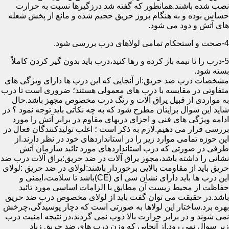
نصب شده باشند.همانطور که گفته شد درزگیرها نسبت به حرارت
حساس بوده و به هنگام بروز حریق حجیم شده و مانع از پخش شعله
های آتش و دود می شود.
4-صحت و استحکام تمامی لولاهای درب بررسی شود.
5-درب را تا نیمه باز کرده و رها کنید،درب باید بدون گیر کردن کاملاً
بسته شود.
مشخصات درب ضد حریق:از آنجایی که این درب ها دارای ویژگی های
متفاوتی در مقایسه با درب های معمولی هستند؛ ضروری است تا درب
به مواردی از قبیل یراق آلات و رنگ درب مخصوص مجهز باشد.حال
شاید این سوال برایتان مطرح شود که به چه نکاتی باید توجه نمود ؟ در
ادامه ویژگی های فنی و اجزای دربهای مقاوم در برابر آتش را مورد
بررسی قرار می دهیم.لازم به ذکر است ؛ اغلب تولیدکنندگان فعال در
این حوزه تمامی موارد زیر را در استانداردهای خود در نظر دارند.از
طرفی در صورتی که درب استانداردهای مورد تائید سازمان آتش
نشانی را داشته باشد،مجوز یراق آلات در ضد حریق:یراق آلات درب ضد
حریق باید از مقاومت بالایی برخوردار باشند:لولای در ضد حریق :لولای
این درب ها باید دارای نشان سی ای (CE)باشد تا سلامت،ایمنی و
حفاظت از محیط زیست آن مطابق با الزامات اساسی مورد تائید
باشد.در حقیقت می توان گفت باید از لولای مخصوص درب ضد حریق
بهره برد.ساختار این لولاها به صورتی است که دچار پوسیدگی،چرخش
نمی شوند و در برابر حرارت بالا ذوب نمی گردند،در نتیجه امنیت درب
زیر سوال نمی رود.از آنجایی که وزن درب های ضد حریق زیاد