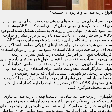
انواع درب ضد آب و کاربرد آن چیست؟
درب ضد آب ای بی اس لایه های درونی درب ضد آب ای بی اس از ام
دی اف است.لایه های میانی همان لایه ای است که با ABS،پوشانده
می شود.لایه های انتهایی نیز از رویه ی پلاستیکی تشکیل شده اند.وجود
ABS در ساختار میانی آن باعث شده تا درب در برابر فشار و حرارت
بالا،مقاومت و استحکام زیادی داشته باشد.علاوه براین،وجود ABS
سبب می شود تا درب در برابر فشارهای فیزیکی،مقاوم باشد.اگر از ام
دی اف در ساخت درب ABS استفاده نشود،می توان از نئوپان استفاده
کرد.انتخاب نئوپان در افزایش کیفیت درب،نقش بسزایی دارد.به
بیانی،درب ضدآب ساخته شده با نئوپان،طول عمر بیشتری دارد.مزایای
درب ضد آب ای بی اس عبارتند از:درب ضد آب با تمامی شرایط آب و
هوایی سازگار است،محدودیت خاصی برای استفاده از درب ضد آب
وجود ندارد.حتی در شهرهای شمالی ایران که درصد رطوبت در
محیط،بسیار است،می توان از این درب ها استفاده کرد.چرا که درب
های ضد بخار ABS تا 99 درصد،این قابلیت را دارند که از انتقال بخار
آب به محیط،جلوگیری کنند.
نگهداری از درب ضد آب،آسان می باشد.با تهیه ی درب ضد آب نیازی
نیست که مدام به فکر تعویض یا ترمیم مجدد آن باشید.چون تمامی
اجزای ساختار آن به طور کامل به هم اتصال دارند.برای تولید درب های
مقاوم در برابر نفوذ آب از پیچ استفاده نمی شود.تمامی اجزای ساختار