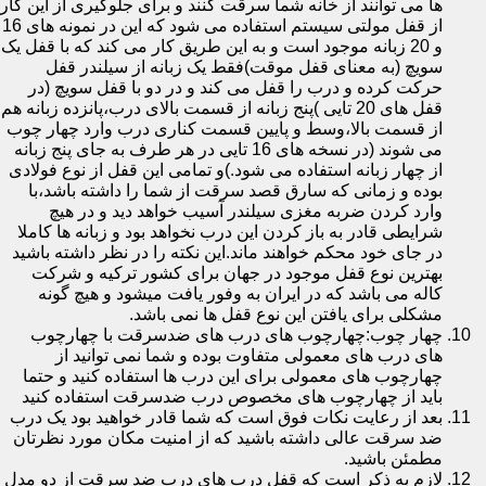
ها می توانند از خانه شما سرقت کنند و برای جلوگیری از این کار
از قفل مولتی سیستم استفاده می شود که این در نمونه های 16
و 20 زبانه موجود است و به این طریق کار می کند که با قفل یک
سویچ (به معنای قفل موقت)فقط یک زبانه از سیلندر قفل
حرکت کرده و درب را قفل می کند و در دو با قفل سویچ (در
قفل های 20 تایی )پنج زبانه از قسمت بالای درب،پانزده زبانه هم
از قسمت بالا،وسط و پایین قسمت کناری درب وارد چهار چوب
می شوند (در نسخه های 16 تایی در هر طرف به جای پنج زبانه
از چهار زبانه استفاده می شود.)و تمامی این قفل از نوع فولادی
بوده و زمانی که سارق قصد سرقت از شما را داشته باشد،با
وارد کردن ضربه مغزی سیلندر آسیب خواهد دید و در هیچ
شرایطی قادر به باز کردن این درب نخواهد بود و زبانه ها کاملا
در جای خود محکم خواهند ماند.این نکته را در نظر داشته باشید
بهترین نوع قفل موجود در جهان برای کشور ترکیه و شرکت
کاله می باشد که در ایران به وفور یافت میشود و هیچ گونه
مشکلی برای یافتن این نوع قفل ها نمی باشد.
چهار چوب:چهارچوب های درب های ضدسرقت با چهارچوب
های درب های معمولی متفاوت بوده و شما نمی توانید از
چهارچوب های معمولی برای این درب ها استفاده کنید و حتما
باید از چهارچوب های مخصوص درب ضدسرقت استفاده کنید
بعد از رعایت نکات فوق است که شما قادر خواهید بود یک درب
ضد سرقت عالی داشته باشید که از امنیت مکان مورد نظرتان
مطمئن باشید.
لازم به ذکر است که قفل درب های درب ضد سرقت از دو مدل