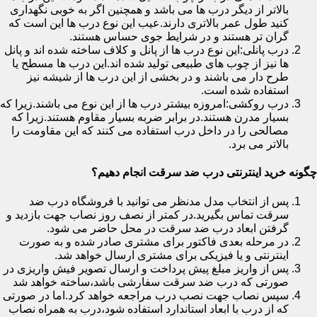
بالاتر از دیگر درب ها می باشد و همچنین اگر به خوبی نگهداری
کنید طول عمر بالاتری دارند.عیب این نوع درب ها این است که
گران تر هستند و در شرایط جوی حساس هستند.
درب پانلی:این نوع درب ها از پانل و کلاف ساخته شده اند و پانل
ها نیز از چوب های طبیعی تولید شده اند.این درب ها مسطح یا
طرح دار می باشند و در بخشی از این درب ها از شیشه نیز
استفاده شده است.
درب روکشی:امروزه بیشتر درب ها از این نوع می باشند.زیرا که
بسیار مدرن هستند.در برابر ضربه بسیار مقاوم هستند.زیرا که
مصالحی را در داخل درب استفاده می کنند که این مقاومت را
بالاتر می برد.
چگونه خرید اینترنتی درب ضد سرقت انجام دهیم؟
پس از انتخاب مدل مدنظر می توانید با فروشگاه درب ضد
سرقت تماس بگیرید.در کمتر از نصف روز نصاب جهت بازدید و
گرفتن ابعاد درب ضد سرقت در محل حاضر می شود.
در مرحله بعدی فاکتور برای مشتری صادر شده و به صورت
اینترنتی و یا فیزیکی برای مشتری ارسال خواهد شد.
پس از واریز مبلغ پیش پرداخت و ارسال تصویر فیش واریزی در
صورتی که درب ضد سرقت سفارشی باشد،ساخته خواهد شد
سپس نصاب جهت نصب درب مراجعه خواهد کرد.اما در صورتی
که از درب با ابعاد استاندارد استفاده شود،درب به همراه نصاب