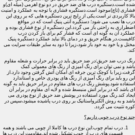
شده است.دستگیره درب های ضد حریق در دو نوع اهرمی (میله ای)و
فشاری (تاچ)موجود است.دستگیره فشاری با توجه به عملکرد و امنیت
بالا کاربردی تر است.یکی از رایج ترین دستگیره هایی که بر روی این
درب ها نصب می شود؛ دستگیره آنتی پنیک است که در مواقع
اضطراری به راحتی باز می گردد.این دستگیره از نوع فشاری بوده و
عملکرد آن به گونه ای است که فشار کم برای باز کردن درب
کافیست.در هنگام حریق و در دمای بالا نباید عملکرد دستگیره پنیک
مختل و یا خود به خود باز شود،زیرا تا دود به سایر طبقات سرایت می
کند.
رنگ درب ضد حریق:در ضد حریق باید در برابر حرارت و شعله مقاوم
باشد و نمی توان برای رنگ آمیزی از رنگ های معمولی کمک
گرفت.زیرا با کوچک ترین جرقه ای امکان آتش گرفتن وجود دارد.از
این رو باید برای رنگ آمیزی از رنگ های پودری خاص و استاندارد
استفاده شود.پوشش رنگ درب های مقاوم در برابر حریق باید به گونه
ای باشد که در برابر آتش منبسط شده و لایه ای مقاوم در برابر آن
ایجاد کند.رنگ مورد استفاده در پوشش ضد حریق از نوع پودری می
باشد و به روش الکترواستاتیک بر روی درب پاشیده میشود،سپس در
کوره تثبیت می گردد.
چند نوع درب چوبی داریم؟
درب تمام چوب:این نوع درب ها کاملا از چوبی می باشند و همه
قسمت های درب از چوب تشکیل شده اند.مقاومت این درب ها