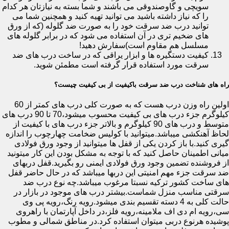
سویچی و گاوصندوقی می باشند و شما بسته به نیازتان هر کدام
را که نیاز داشته باشید می توانید تهیه کنید و همچنین شما می
توانید درب ضد سرقت خود را به صورت ضد گلوله (که از ورق
های ضخیم تری در آن استفاده می شود که در برابر گلوله های
مسلسل هم مقاوم است)سفارش دهید!
کیفیت دستگیره ها و ابزار یراقی که در ساخت درب های ضد
سرقت مورد استفاده قرار گرفته است مطمئن شوید.
راه های شناخت درب ضد سرقت باکیفیت از بی کیفیت چیست؟
اولین راه وزن درب هست که به صورت کلی درب های کمتر از 60
کیلوگرم جزء درب های بی کیفیت محسوب میشود،70 تا 90 درب های
متوسط و درب های 90 کیلوگرم و بالاتر جزء درب های با کیفیت از
لحاظ آهنکشی میباشد.میتوانید با کولیس ضخامت چهارچوب را اندازه
گیری کنید.با باز کردن یکی از قفل ها میتوانید از وجود ورق فولادی
میانی اطمینان حاصل کنید که با توجه به مشکل بودن این کار میتونید
از فروشنده تضمین وجود ورق فولادی ایمنی رو بگیرید.قفل دربهای
ضد سرقت جزء مهم امنیتی این دربها میباشد که در حال حاضر قفل
های ساخت کشور ترکیه نسبتا مرغوب میباشد.چه نوع درب ضد
سرقتی مناسب منزل شماست.بیشتر درب های موجود در بازار در
حالت کلی به 4 دسته تقسیم بندی میشود.رویه رنگ،رویه پی وی
سی،رویه ام دی اف ملامینه،رویه فلز،در داخل آپارتمان با راهروی
پوشیده هرنوع دربی میتوان استفاده کرد.در مناطق شمالی و مطوب