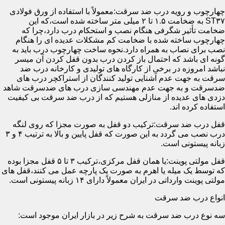
چهارچوب و رویه درب ضد سرقت:معمولاً با استفاده از ورق فولادی
ST۳۷ به ضخامت ۱.۵ تا ۲ میلی متر ساخته شده است،که این
ضخامت تأثیر شگرفی هنگام نصب و استحکام درب دارد،چرا که
چهارچوب ساخته شده با ضخامت کم مشکلات عدیده ای را هنگام
نصب برای نصاب به همراه دارد.نحوه ساخت چهارچوب درب باید به
گونه ای باشد که احتمال باز کردن درب بدون قفل کردن آن میسر
نباشد امروزه در برخی از کارگاه های تولیدی و کارخانه درب ضد
سرقت به جهت عدم آشنایی تولید کنندگان از استراکچر درب های
ضدسرقت و به جهت عدم مهندسی سازی درب های ضدسرقت شاهد
دزدی های عدیده از منازلی هستیم که از درب ضد سرقت بی کیفیت
استفاده کرده اند.
قفل درب ضد سرقت:ترکیب دو قفل به صورت مجزا که روی لنگه
درب نصب می گردد به این صورت که قفل پایین و بالا به ترتیب ۴ و ۳
زبانه پیستونی است.
قفل مولتی پوینت:یا همان قفل مرکزی،ترکیب ۳ تا ۵ قفل مجزا بوده
که توسط یک میله یا اهرم به صورت یک پارچه عمل می کنند،قفل های
مولتی پوینت وارداتی در ایران معمولاً دارای ۱۴ زبانه پیستونی است.
انواع درب ضد سرقت
سه نوع درب ضد سرقت به شرح زیر در بازار ایران موجود است: