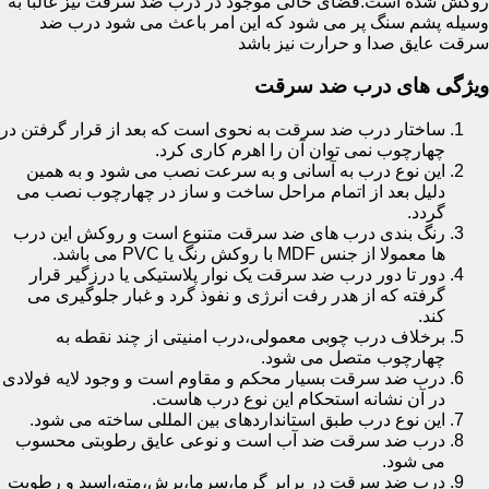
روکش شده است.فضای خالی موجود در درب ضد سرقت نیز غالبا به
وسیله پشم سنگ پر می شود که این امر باعث می شود درب ضد
سرقت عایق صدا و حرارت نیز باشد
ویژگی های درب ضد سرقت
ساختار درب ضد سرقت به نحوی است که بعد از قرار گرفتن در
چهارچوب نمی توان آن را اهرم کاری کرد.
این نوع درب به آسانی و به سرعت نصب می شود و به همین
دلیل بعد از اتمام مراحل ساخت و ساز در چهارچوب نصب می
گردد.
رنگ بندی درب های ضد سرقت متنوع است و روکش این درب
ها معمولا از جنس MDF با روکش رنگ یا PVC می باشد.
دور تا دور درب ضد سرقت یک نوار پلاستیکی یا درزگیر قرار
گرفته که از هدر رفت انرژی و نفوذ گرد و غبار جلوگیری می
کند.
برخلاف درب چوبی معمولی،درب امنیتی از چند نقطه به
چهارچوب متصل می شود.
درب ضد سرقت بسیار محکم و مقاوم است و وجود لایه فولادی
در آن نشانه استحکام این نوع درب هاست.
این نوع درب طبق استانداردهای بین المللی ساخته می شود.
درب ضد سرقت ضد آب است و نوعی عایق رطوبتی محسوب
می شود.
درب ضد سرقت در برابر گرما،سرما،برش،مته،اسید و رطوبت