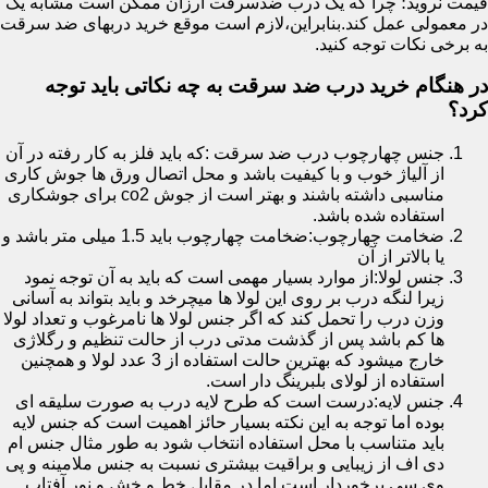
قیمت نروید؛ چرا که یک درب ضدسرقت ارزان ممکن است مشابه یک
در معمولی عمل کند.بنابراین،لازم است موقع خرید دربهای ضد سرقت
به برخی نکات توجه کنید.
در هنگام خرید درب ضد سرقت به چه نکاتی باید توجه
کرد؟
جنس چهارچوب درب ضد سرقت :که باید فلز به کار رفته در آن
از آلیاژ خوب و با کیفیت باشد و محل اتصال ورق ها جوش کاری
مناسبی داشته باشند و بهتر است از جوش co2 برای جوشکاری
استفاده شده باشد.
ضخامت چهارچوب:ضخامت چهارچوب باید 1.5 میلی متر باشد و
یا بالاتر از آن
جنس لولا:از موارد بسیار مهمی است که باید به آن توجه نمود
زیرا لنگه درب بر روی این لولا ها میچرخد و باید بتواند به آسانی
وزن درب را تحمل کند که اگر جنس لولا ها نامرغوب و تعداد لولا
ها کم باشد پس از گذشت مدتی درب از حالت تنظیم و رگلاژی
خارج میشود که بهترین حالت استفاده از 3 عدد لولا و همچنین
استفاده از لولای بلبرینگ دار است.
جنس لایه:درست است که طرح لایه درب به صورت سلیقه ای
بوده اما توجه به این نکته بسیار حائز اهمیت است که جنس لایه
باید متناسب با محل استفاده انتخاب شود به طور مثال جنس ام
دی اف از زیبایی و براقیت بیشتری نسبت به جنس ملامینه و پی
وی سی برخوردار است اما در مقابل خط و خش و نور آفتاب