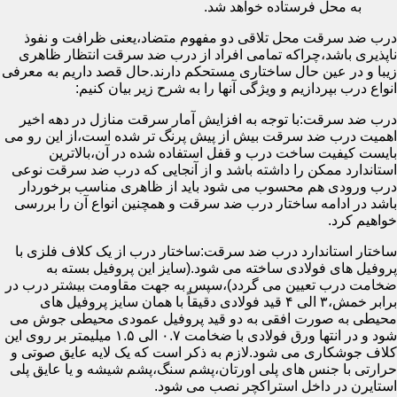
به محل فرستاده خواهد شد.
درب ضد سرقت محل تلاقی دو مفهوم متضاد،یعنی ظرافت و نفوذ
ناپذیری باشد،چراکه تمامی افراد از درب ضد سرقت انتظار ظاهری
زیبا و در عین حال ساختاری مستحکم دارند.حال قصد داریم به معرفی
انواع درب بپردازیم و ویژگی آنها را به شرح زیر بیان کنیم:
درب ضد سرقت:با توجه به افزایش آمار سرقت منازل در دهه اخیر
اهمیت درب ضد سرقت بیش از پیش پرنگ تر شده است،از این رو می
بایست کیفیت ساخت درب و قفل استفاده شده در آن،بالاترین
استاندارد ممکن را داشته باشد و از آنجایی که درب ضد سرقت نوعی
درب ورودی هم محسوب می شود باید از ظاهری مناسب برخوردار
باشد در ادامه ساختار درب ضد سرقت و همچنین انواع آن را بررسی
خواهیم کرد.
ساختار استاندارد درب ضد سرقت:ساختار درب از یک کلاف فلزی با
پروفیل های فولادی ساخته می شود.(سایز این پروفیل بسته به
ضخامت درب تعیین می گردد)،سپس به جهت مقاومت بیشتر درب در
برابر خمش،۳ الی ۴ قید فولادی دقیقاً با همان سایز پروفیل های
محیطی به صورت افقی به دو قید پروفیل عمودی محیطی جوش می
شود و در انتها ورق فولادی با ضخامت ۰.۷ الی ۱.۵ میلیمتر بر روی این
کلاف جوشکاری می شود.لازم به ذکر است که یک لایه عایق صوتی و
حرارتی با جنس های پلی اورتان،پشم سنگ،پشم شیشه و یا عایق پلی
استایرن در داخل استراکچر نصب می شود.