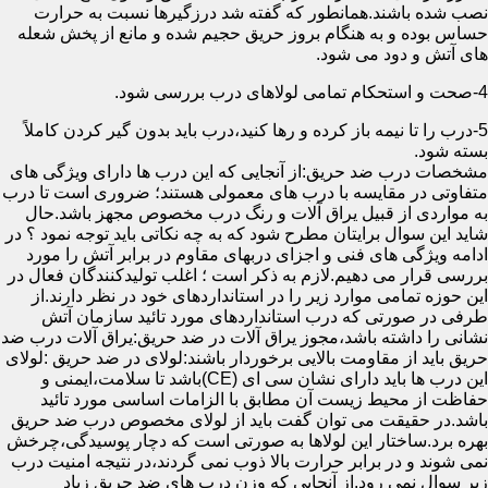
نصب شده باشند.همانطور که گفته شد درزگیرها نسبت به حرارت
حساس بوده و به هنگام بروز حریق حجیم شده و مانع از پخش شعله
های آتش و دود می شود.
4-صحت و استحکام تمامی لولاهای درب بررسی شود.
5-درب را تا نیمه باز کرده و رها کنید،درب باید بدون گیر کردن کاملاً
بسته شود.
مشخصات درب ضد حریق:از آنجایی که این درب ها دارای ویژگی های
متفاوتی در مقایسه با درب های معمولی هستند؛ ضروری است تا درب
به مواردی از قبیل یراق آلات و رنگ درب مخصوص مجهز باشد.حال
شاید این سوال برایتان مطرح شود که به چه نکاتی باید توجه نمود ؟ در
ادامه ویژگی های فنی و اجزای دربهای مقاوم در برابر آتش را مورد
بررسی قرار می دهیم.لازم به ذکر است ؛ اغلب تولیدکنندگان فعال در
این حوزه تمامی موارد زیر را در استانداردهای خود در نظر دارند.از
طرفی در صورتی که درب استانداردهای مورد تائید سازمان آتش
نشانی را داشته باشد،مجوز یراق آلات در ضد حریق:یراق آلات درب ضد
حریق باید از مقاومت بالایی برخوردار باشند:لولای در ضد حریق :لولای
این درب ها باید دارای نشان سی ای (CE)باشد تا سلامت،ایمنی و
حفاظت از محیط زیست آن مطابق با الزامات اساسی مورد تائید
باشد.در حقیقت می توان گفت باید از لولای مخصوص درب ضد حریق
بهره برد.ساختار این لولاها به صورتی است که دچار پوسیدگی،چرخش
نمی شوند و در برابر حرارت بالا ذوب نمی گردند،در نتیجه امنیت درب
زیر سوال نمی رود.از آنجایی که وزن درب های ضد حریق زیاد