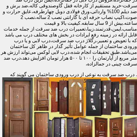
سرقت-خرید مستقیم از کارخانه قفل گاوصندوقی کاله،ضد برش و
ضد دیلم 100% وارداتی،ورق فولادی دوبل چهارطرفه،عایق حرارت و
صوت،اکیپ نصاب حرفه ای با گارانتی نصب 2 ساله،نصب 2
ساعته.بیش از 9 سال سابقه.کیفیت بالا و قیمت
مناسب.ایمن،قدرتمند،زیبا،تعمیرات درب ضد سرقت از جمله خدمات
قابل ارائه در زمینه رفع ایرادات در بخش های مختلف درب می باشد
که با تعویض و تعمیر،رگلاژ درب ضد سرقت،درب لابی و یا درب
ورودی ساختمان از جمله عوامل تأثیر گذار در ظاهر کل ساختمان
می‌باشد.طبق تحقیقات انجام شده،درب لابی لوکس می‌تواند ارزش هر
متر مربع از آپارتمان را ۱۰۰ تا ۵۰۰ هزار تومان افزایش دهد،درب ضد
سرقت چینی در جمالزاده،
.
درب ضد سرقت به نوعی از درب ورودی ساختمان می گویند که