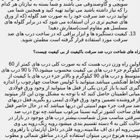
سویچی و گاوصندوقی می باشند و شما بسته به نیازتان هر کدام
را که نیاز داشته باشید می توانید تهیه کنید و همچنین شما می
توانید درب ضد سرقت خود را به صورت ضد گلوله (که از ورق
های ضخیم تری در آن استفاده می شود که در برابر گلوله های
مسلسل هم مقاوم است)سفارش دهید!
کیفیت دستگیره ها و ابزار یراقی که در ساخت درب های ضد
سرقت مورد استفاده قرار گرفته است مطمئن شوید.
راه های شناخت درب ضد سرقت باکیفیت از بی کیفیت چیست؟
اولین راه وزن درب هست که به صورت کلی درب های کمتر از 60
کیلوگرم جزء درب های بی کیفیت محسوب میشود،70 تا 90 درب های
متوسط و درب های 90 کیلوگرم و بالاتر جزء درب های با کیفیت از
لحاظ آهنکشی میباشد.میتوانید با کولیس ضخامت چهارچوب را اندازه
گیری کنید.با باز کردن یکی از قفل ها میتوانید از وجود ورق فولادی
میانی اطمینان حاصل کنید که با توجه به مشکل بودن این کار میتونید
از فروشنده تضمین وجود ورق فولادی ایمنی رو بگیرید.قفل دربهای
ضد سرقت جزء مهم امنیتی این دربها میباشد که در حال حاضر قفل
های ساخت کشور ترکیه نسبتا مرغوب میباشد.چه نوع درب ضد
سرقتی مناسب منزل شماست.بیشتر درب های موجود در بازار در
حالت کلی به 4 دسته تقسیم بندی میشود.رویه رنگ،رویه پی وی
سی،رویه ام دی اف ملامینه،رویه فلز،در داخل آپارتمان با راهروی
پوشیده هرنوع دربی میتوان استفاده کرد.در مناطق شمالی و مطوب