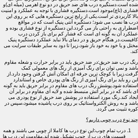
شده است.دستگیره درب های ضد حریق در دو نوع اهرمی (میله ای)و
فشاری (تاچ)موجود است.دستگیره فشاری با توجه به عملکرد و امنیت
بالا کاربردی تر است.یکی از رایج ترین دستگیره هایی که بر روی این
درب ها نصب می شود؛ دستگیره آنتی پنیک است که در مواقع
اضطراری به راحتی باز می گردد.این دستگیره از نوع فشاری بوده و
عملکرد آن به گونه ای است که فشار کم برای باز کردن درب
کافیست.در هنگام حریق و در دمای بالا نباید عملکرد دستگیره پنیک
مختل و یا خود به خود باز شود،زیرا تا دود به سایر طبقات سرایت می
کند.
رنگ درب ضد حریق:در ضد حریق باید در برابر حرارت و شعله مقاوم
باشد و نمی توان برای رنگ آمیزی از رنگ های معمولی کمک
گرفت.زیرا با کوچک ترین جرقه ای امکان آتش گرفتن وجود دارد.از
این رو باید برای رنگ آمیزی از رنگ های پودری خاص و استاندارد
استفاده شود.پوشش رنگ درب های مقاوم در برابر حریق باید به گونه
ای باشد که در برابر آتش منبسط شده و لایه ای مقاوم در برابر آن
ایجاد کند.رنگ مورد استفاده در پوشش ضد حریق از نوع پودری می
باشد و به روش الکترواستاتیک بر روی درب پاشیده میشود،سپس در
کوره تثبیت می گردد.
چند نوع درب چوبی داریم؟
درب تمام چوب:این نوع درب ها کاملا از چوبی می باشند و همه
قسمت های درب از چوب تشکیل شده اند.مقاومت این درب ها