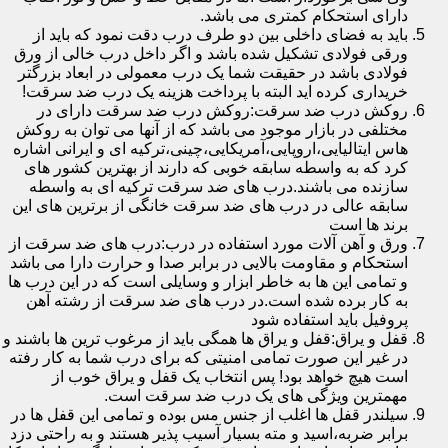
دارای استحکام کمتری می باشد.
باید به فضای داخلی بین دو طرف درب دقت نمود که باید از
ورقی فولادی تشکیل شده باشد و اگر داخل درب خالی از ورق
فولادی باشد در حقیقت شما یک درب معمولی در ابعاد بزرگتر
خریداری کرده اید البته با پرداخت هزینه یک درب ضد سرقت!
روکش درب ضد سرقت:روکش درب ضد سرقت دارای در
مختلفی در بازار موجود می باشد که از آنها می توان به روکش
هاس ایتالیایی،اروپایی،آمریکایی،چینی،ترکیه ای و ایرانی اشاره
کرد که به واسطه سابقه خوبی که دارند از بهترین کشور های
سازنده می باشند.درب های ضد سرقت ترکیه ای به واسطه
سابقه عالی در درب های ضد سرقت خانگی از برترین های این
برند ها است
ورق و آهن آلات مورد استفاده در درب:درب های ضد سرقت از
استحکام و مقاومت بالایی در برابر صدا و حرارت دارا می باشد
و تمامی این ها به خاطر ابزار و وسایلی است که در این درب ها
به کار برده شده است.در درب های ضد سرقت از رشته آهن
پروفیل باید استفاده شود
قفل و یراق:قفل و یراق ها همگی باید از مرغوب ترین ها باشند و
در غیر این صورت تمامی امنیتی که برای درب شما به کار رفته
است هیچ خواهد بود! پس انتخاب یک قفل و یراق خوب از
مهمترین ویژگی های یک درب ضد سرقت است.
سیلندر قفل ها اغلب از جنس مس بوده و تمامی این قفل ها در
برابر ضربه،اسید و مته بسیار آسیب پذیر هستند و به راحتی دزد