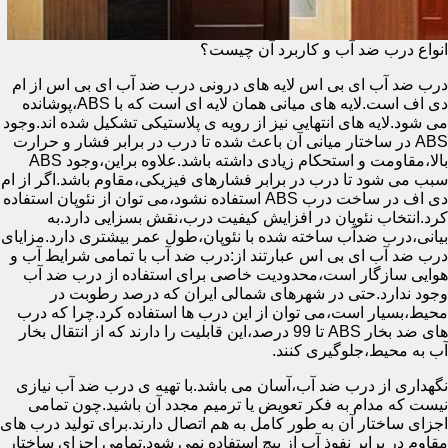
انواع درب ضد آب و کاربرد آن چیست؟
درب ضد آب ای بی اس لایه های درونی درب ضد آب ای بی اس از ام
دی اف است.لایه های میانی همان لایه ای است که با ABS،پوشانده
می شود.لایه های انتهایی نیز از رویه ی پلاستیکی تشکیل شده اند.وجود
ABS در ساختار میانی آن باعث شده تا درب در برابر فشار و حرارت
بالا،مقاومت و استحکام زیادی داشته باشد.علاوه براین،وجود ABS
سبب می شود تا درب در برابر فشارهای فیزیکی،مقاوم باشد.اگر از ام
دی اف در ساخت درب ABS استفاده نشود،می توان از نئوپان استفاده
کرد.انتخاب نئوپان در افزایش کیفیت درب،نقش بسزایی دارد.به
بیانی،درب ضدآب ساخته شده با نئوپان،طول عمر بیشتری دارد.مزایای
درب ضد آب ای بی اس عبارتند از:درب ضد آب با تمامی شرایط آب و
هوایی سازگار است،محدودیت خاصی برای استفاده از درب ضد آب
وجود ندارد.حتی در شهرهای شمالی ایران که درصد رطوبت در
محیط،بسیار است،می توان از این درب ها استفاده کرد.چرا که درب
های ضد بخار ABS تا 99 درصد،این قابلیت را دارند که از انتقال بخار
آب به محیط،جلوگیری کنند.
نگهداری از درب ضد آب،آسان می باشد.با تهیه ی درب ضد آب نیازی
نیست که مدام به فکر تعویض یا ترمیم مجدد آن باشید.چون تمامی
اجزای ساختار آن به طور کامل به هم اتصال دارند.برای تولید درب های
مقاوم در برابر نفوذ آب از پیچ استفاده نمی شود.تمامی اجزای ساختار