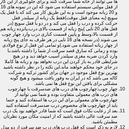
ها می توانند از خانه شما سرقت کنند و برای جلوگیری از این کار
از قفل مولتی سیستم استفاده می شود که این در نمونه های 16
و 20 زبانه موجود است و به این طریق کار می کند که با قفل یک
سویچ (به معنای قفل موقت)فقط یک زبانه از سیلندر قفل
حرکت کرده و درب را قفل می کند و در دو با قفل سویچ (در
قفل های 20 تایی )پنج زبانه از قسمت بالای درب،پانزده زبانه هم
از قسمت بالا،وسط و پایین قسمت کناری درب وارد چهار چوب
می شوند (در نسخه های 16 تایی در هر طرف به جای پنج زبانه
از چهار زبانه استفاده می شود.)و تمامی این قفل از نوع فولادی
بوده و زمانی که سارق قصد سرقت از شما را داشته باشد،با
وارد کردن ضربه مغزی سیلندر آسیب خواهد دید و در هیچ
شرایطی قادر به باز کردن این درب نخواهد بود و زبانه ها کاملا
در جای خود محکم خواهند ماند.این نکته را در نظر داشته باشید
بهترین نوع قفل موجود در جهان برای کشور ترکیه و شرکت
کاله می باشد که در ایران به وفور یافت میشود و هیچ گونه
مشکلی برای یافتن این نوع قفل ها نمی باشد.
چهار چوب:چهارچوب های درب های ضدسرقت با چهارچوب
های درب های معمولی متفاوت بوده و شما نمی توانید از
چهارچوب های معمولی برای این درب ها استفاده کنید و حتما
باید از چهارچوب های مخصوص درب ضدسرقت استفاده کنید
بعد از رعایت نکات فوق است که شما قادر خواهید بود یک درب
ضد سرقت عالی داشته باشید که از امنیت مکان مورد نظرتان
مطمئن باشید.
لازم به ذکر است که قفل درب های درب ضد سرقت از دو مدل