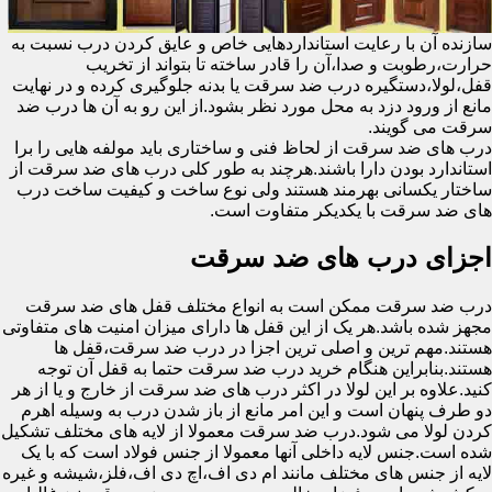
سازنده آن با رعایت استانداردهایی خاص و عایق کردن درب نسبت به
حرارت،رطوبت و صدا،آن را قادر ساخته تا بتواند از تخریب
قفل،لولا،دستگیره درب ضد سرقت یا بدنه جلوگیری کرده و در نهایت
مانع از ورود دزد به محل مورد نظر بشود.از این رو به آن ها درب ضد
سرقت می گویند.
درب های ضد سرقت از لحاظ فنی و ساختاری باید مولفه هایی را برا
استاندارد بودن دارا باشند.هرچند به طور کلی درب های ضد سرقت از
ساختار یکسانی بهرمند هستند ولی نوع ساخت و کیفیت ساخت درب
های ضد سرقت با یکدیکر متفاوت است.
اجزای درب های ضد سرقت
درب ضد سرقت ممکن است به انواع مختلف قفل های ضد سرقت
مجهز شده باشد.هر یک از این قفل ها دارای میزان امنیت های متفاوتی
هستند.مهم ترین و اصلی ترین اجزا در درب ضد سرقت،قفل ها
هستند.بنابراین هنگام خرید درب ضد سرقت حتما به قفل آن توجه
کنید.علاوه بر این لولا در اکثر درب های ضد سرقت از خارج و یا از هر
دو طرف پنهان است و این امر مانع از باز شدن درب به وسیله اهرم
کردن لولا می شود.درب ضد سرقت معمولا از لایه های مختلف تشکیل
شده است.جنس لایه داخلی آنها معمولا از جنس فولاد است که با یک
لایه از جنس های مختلف مانند ام دی اف،اچ دی اف،فلز،شیشه و غیره