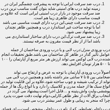
درب ضد سرقت ایرانی:با توجه به پیشرفت چشمگیر ایران در
زمینه تولید درب های امنیتی شاید بتوان گفت مناسب ترین درب
ضد سرقت موجود در بازار درب امنیتی ایرانی است که علاوه بر
قیمت مناسب دارای ظاهری زیبا هم است.
درب ضد سرقت چینی:این درب دارای قیمت مناسبی می باشد
اما با توجه ساخت غیر استاندارد درب و همچنین ظاهر نچندان
زیبا پیشنهاد نمی شود.
درب ضد سرقت ترک:این درب دارای ساختار استانداردی می
باشد اما از از نظر قیمت مقرون به صرفه نیستند.
درب ورودی منزل
:درب لابی و یا درب ورودی ساختمان از جمله
عوامل تأثیر گذار در ظاهر کل ساختمان می باشد.طبق تحقیقات انجام
شده،درب لابی لوکس می تواند ارزش هر متر مربع از آپارتمان را ۱۰۰
تا ۵۰۰ هزار تومان افزایش دهد.
اصولاً درب ورودی آپارتمان با توجه به عرض و ارتفاع می تواند
ضخامتی بین ۵ تا ۷ سانتی متر داشته باشد و همچنین درب لابی می
تواند از ترکیب شیشه و چوب ساخته شود،علاوه بر این قابلیت تولید در
انواع سبک ها از جمله مدرن و کلاسیک را دارد و با انواع رنگ ها از جمله
پوششی،وایت واش،پتینه و …قابل اجرا است.پیشنهاد می گردد در
انتخاب یراق آلات از نظر ظاهر،کارایی،دوام نهایت دقت صورت پذیرد
چرا که منجر به زیبایی و طول عمر بیشتر درب می شود.
درب داخلی
:همانطور که از نام درب داخلی مشخص است،برای فضای