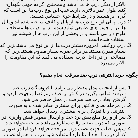
بالاتر از دیگر درب ها می باشد و همچنین اگر به خوبی نگهداری
کنید طول عمر بالاتری دارند.عیب این نوع درب ها این است که
گران تر هستند و در شرایط جوی حساس هستند.
درب پانلی:این نوع درب ها از پانل و کلاف ساخته شده اند و پانل
ها نیز از چوب های طبیعی تولید شده اند.این درب ها مسطح یا
طرح دار می باشند و در بخشی از این درب ها از شیشه نیز
استفاده شده است.
درب روکشی:امروزه بیشتر درب ها از این نوع می باشند.زیرا که
بسیار مدرن هستند.در برابر ضربه بسیار مقاوم هستند.زیرا که
مصالحی را در داخل درب استفاده می کنند که این مقاومت را
بالاتر می برد.
چگونه خرید اینترنتی درب ضد سرقت انجام دهیم؟
پس از انتخاب مدل مدنظر می توانید با فروشگاه درب ضد
سرقت تماس بگیرید.در کمتر از نصف روز نصاب جهت بازدید و
گرفتن ابعاد درب ضد سرقت در محل حاضر می شود.
در مرحله بعدی فاکتور برای مشتری صادر شده و به صورت
اینترنتی و یا فیزیکی برای مشتری ارسال خواهد شد.
پس از واریز مبلغ پیش پرداخت و ارسال تصویر فیش واریزی در
صورتی که درب ضد سرقت سفارشی باشد،ساخته خواهد شد
سپس نصاب جهت نصب درب مراجعه خواهد کرد.اما در صورتی
که از درب با ابعاد استاندارد استفاده شود،درب به همراه نصاب