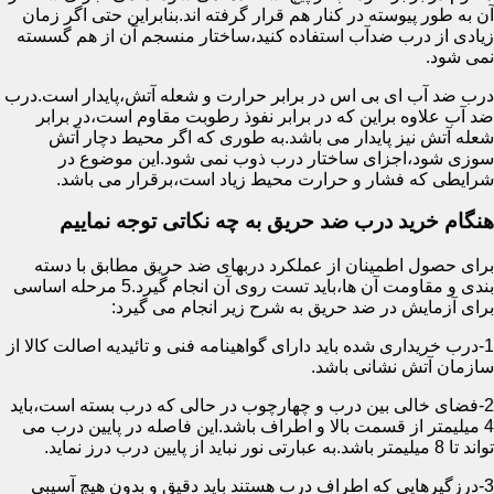
آن به طور پیوسته در کنار هم قرار گرفته اند.بنابراین حتی اگر زمان
زیادی از درب ضدآب استفاده کنید،ساختار منسجم آن از هم گسسته
نمی شود.
درب ضد آب ای بی اس در برابر حرارت و شعله آتش،پایدار است.درب
ضد آب علاوه براین که در برابر نفوذ رطوبت مقاوم است،در برابر
شعله آتش نیز پایدار می باشد.به طوری که اگر محیط دچار آتش
سوزی شود،اجزای ساختار درب ذوب نمی شود.این موضوع در
شرایطی که فشار و حرارت محیط زیاد است،برقرار می باشد.
هنگام خرید درب ضد حریق به چه نکاتی توجه نماییم
برای حصول اطمینان از عملکرد دربهای ضد حریق مطابق با دسته
بندی و مقاومت آن ها،باید تست روی آن انجام گیرد.5 مرحله اساسی
برای آزمایش در ضد حریق به شرح زیر انجام می گیرد:
1-درب خریداری شده باید دارای گواهینامه فنی و تائیدیه اصالت کالا از
سازمان آتش نشانی باشد.
2-فضای خالی بین درب و چهارچوب در حالی که درب بسته است،باید
4 میلیمتر از قسمت بالا و اطراف باشد.این فاصله در پایین درب می
تواند تا 8 میلیمتر باشد.به عبارتی نور نباید از پایین درب درز نماید.
3-درزگیرهایی که اطراف درب هستند باید دقیق و بدون هیچ آسیبی