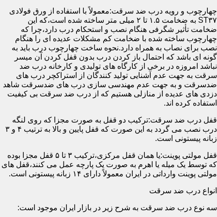
چهارچوب و رویه درب ضد سرقت:معمولاً با استفاده از ورق فولادی
ST۳۷ به ضخامت ۱.۵ تا ۲ میلی متر ساخته شده است،که این
ضخامت تأثیر شگرفی هنگام نصب و استحکام درب دارد،چرا که
چهارچوب ساخته شده با ضخامت کم مشکلات عدیده ای را هنگام
نصب برای نصاب به همراه دارد.نحوه ساخت چهارچوب درب باید به
گونه ای باشد که احتمال باز کردن درب بدون قفل کردن آن میسر
نباشد امروزه در برخی از کارگاه های تولیدی و کارخانه درب ضد
سرقت به جهت عدم آشنایی تولید کنندگان از استراکچر درب های
ضدسرقت و به جهت عدم مهندسی سازی درب های ضدسرقت شاهد
دزدی های عدیده از منازلی هستیم که از درب ضد سرقت بی کیفیت
استفاده کرده اند.
قفل درب ضد سرقت:ترکیب دو قفل به صورت مجزا که روی لنگه
درب نصب می گردد به این صورت که قفل پایین و بالا به ترتیب ۴ و ۳
زبانه پیستونی است.
قفل مولتی پوینت:یا همان قفل مرکزی،ترکیب ۳ تا ۵ قفل مجزا بوده
که توسط یک میله یا اهرم به صورت یک پارچه عمل می کنند،قفل های
مولتی پوینت وارداتی در ایران معمولاً دارای ۱۴ زبانه پیستونی است.
انواع درب ضد سرقت
سه نوع درب ضد سرقت به شرح زیر در بازار ایران موجود است: