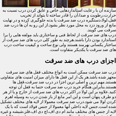
سازنده آن با رعایت استانداردهایی خاص و عایق کردن درب نسبت به
حرارت،رطوبت و صدا،آن را قادر ساخته تا بتواند از تخریب
قفل،لولا،دستگیره درب ضد سرقت یا بدنه جلوگیری کرده و در نهایت
مانع از ورود دزد به محل مورد نظر بشود.از این رو به آن ها درب ضد
سرقت می گویند.
درب های ضد سرقت از لحاظ فنی و ساختاری باید مولفه هایی را برا
استاندارد بودن دارا باشند.هرچند به طور کلی درب های ضد سرقت از
ساختار یکسانی بهرمند هستند ولی نوع ساخت و کیفیت ساخت درب
های ضد سرقت با یکدیکر متفاوت است.
اجزای درب های ضد سرقت
درب ضد سرقت ممکن است به انواع مختلف قفل های ضد سرقت
مجهز شده باشد.هر یک از این قفل ها دارای میزان امنیت های متفاوتی
هستند.مهم ترین و اصلی ترین اجزا در درب ضد سرقت،قفل ها
هستند.بنابراین هنگام خرید درب ضد سرقت حتما به قفل آن توجه
کنید.علاوه بر این لولا در اکثر درب های ضد سرقت از خارج و یا از هر
دو طرف پنهان است و این امر مانع از باز شدن درب به وسیله اهرم
کردن لولا می شود.درب ضد سرقت معمولا از لایه های مختلف تشکیل
شده است.جنس لایه داخلی آنها معمولا از جنس فولاد است که با یک
لایه از جنس های مختلف مانند ام دی اف،اچ دی اف،فلز،شیشه و غیره