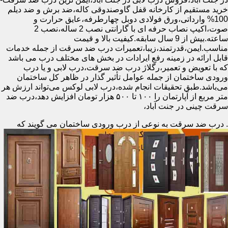
خرید مستقیم از کارخانه قفل گاوصندوقی کاله،ضد برش و ضد دیلم
100% وارداتی،ورق فولادی دوبل چهارطرفه،عایق حرارت و
صوت،اکیپ نصاب حرفه ای با گارانتی نصب 2 ساله،نصب 2
ساعته.بیش از 9 سال سابقه.کیفیت بالا و قیمت
مناسب.ایمن،قدرتمند،زیبا،تعمیرات درب ضد سرقت از جمله خدمات
قابل ارائه در زمینه رفع ایرادات در بخش های مختلف درب می باشد
که با تعویض و تعمیر،رگلاژ درب ضد سرقت،درب لابی و یا درب
ورودی ساختمان از جمله عوامل تأثیر گذار در ظاهر کل ساختمان
می‌باشد.طبق تحقیقات انجام شده،درب لابی لوکس می‌تواند ارزش هر
متر مربع از آپارتمان را ۱۰۰ تا ۵۰۰ هزار تومان افزایش دهد،درب ضد
سرقت چینی در جنت آباد،
.
درب ضد سرقت به نوعی از درب ورودی ساختمان می گویند که