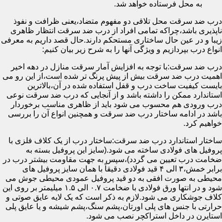
به محل فرستاده خواهد شد.
درب ضد سرقت محل تلاقی دو مفهوم متضاد،یعنی ظرافت و نفوذ
ناپذیری باشد،چراکه تمامی افراد از درب ضد سرقت انتظار ظاهری
زیبا و در عین حال ساختاری مستحکم دارند.حال قصد داریم به معرفی
انواع درب بپردازیم و ویژگی آنها را به شرح زیر بیان کنیم:
درب ضد سرقت:با توجه به افزایش آمار سرقت منازل در دهه اخیر
اهمیت درب ضد سرقت بیش از پیش پرنگ تر شده است،از این رو می
بایست کیفیت ساخت درب و قفل استفاده شده در آن،بالاترین
استاندارد ممکن را داشته باشد و از آنجایی که درب ضد سرقت نوعی
درب ورودی هم محسوب می شود باید از ظاهری مناسب برخوردار
باشد در ادامه ساختار درب ضد سرقت و همچنین انواع آن را بررسی
خواهیم کرد.
ساختار استاندارد درب ضد سرقت:ساختار درب از یک کلاف فلزی با
پروفیل های فولادی ساخته می شود.(سایز این پروفیل بسته به
ضخامت درب تعیین می گردد)،سپس به جهت مقاومت بیشتر درب در
برابر خمش،۳ الی ۴ قید فولادی دقیقاً با همان سایز پروفیل های
محیطی به صورت افقی به دو قید پروفیل عمودی محیطی جوش می
شود و در انتها ورق فولادی با ضخامت ۰.۷ الی ۱.۵ میلیمتر بر روی این
کلاف جوشکاری می شود.لازم به ذکر است که یک لایه عایق صوتی و
حرارتی با جنس های پلی اورتان،پشم سنگ،پشم شیشه و یا عایق پلی
استایرن در داخل استراکچر نصب می شود.