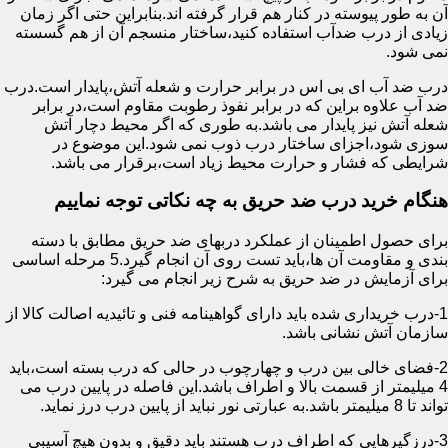
آن به طور پیوسته در کنار هم قرار گرفته اند.بنابراین حتی اگر زمان
زیادی از درب ضدآب استفاده کنید،ساختار منسجم آن از هم گسسته
نمی شود.
درب ضد آب ای بی اس در برابر حرارت و شعله آتش،پایدار است.درب
ضد آب علاوه براین که در برابر نفوذ رطوبت مقاوم است،در برابر
شعله آتش نیز پایدار می باشد.به طوری که اگر محیط دچار آتش
سوزی شود،اجزای ساختار درب ذوب نمی شود.این موضوع در
شرایطی که فشار و حرارت محیط زیاد است،برقرار می باشد.
هنگام خرید درب ضد حریق به چه نکاتی توجه نماییم
برای حصول اطمینان از عملکرد دربهای ضد حریق مطابق با دسته
بندی و مقاومت آن ها،باید تست روی آن انجام گیرد.5 مرحله اساسی
برای آزمایش در ضد حریق به شرح زیر انجام می گیرد:
1-درب خریداری شده باید دارای گواهینامه فنی و تائیدیه اصالت کالا از
سازمان آتش نشانی باشد.
2-فضای خالی بین درب و چهارچوب در حالی که درب بسته است،باید
4 میلیمتر از قسمت بالا و اطراف باشد.این فاصله در پایین درب می
تواند تا 8 میلیمتر باشد.به عبارتی نور نباید از پایین درب درز نماید.
3-درزگیرهایی که اطراف درب هستند باید دقیق و بدون هیچ آسیبی