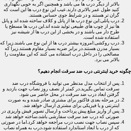
بالاتر از دیگر درب ها می باشد و همچنین اگر به خوبی نگهداری
کنید طول عمر بالاتری دارند.عیب این نوع درب ها این است که
گران تر هستند و در شرایط جوی حساس هستند.
درب پانلی:این نوع درب ها از پانل و کلاف ساخته شده اند و پانل
ها نیز از چوب های طبیعی تولید شده اند.این درب ها مسطح یا
طرح دار می باشند و در بخشی از این درب ها از شیشه نیز
استفاده شده است.
درب روکشی:امروزه بیشتر درب ها از این نوع می باشند.زیرا که
بسیار مدرن هستند.در برابر ضربه بسیار مقاوم هستند.زیرا که
مصالحی را در داخل درب استفاده می کنند که این مقاومت را
بالاتر می برد.
چگونه خرید اینترنتی درب ضد سرقت انجام دهیم؟
پس از انتخاب مدل مدنظر می توانید با فروشگاه درب ضد
سرقت تماس بگیرید.در کمتر از نصف روز نصاب جهت بازدید و
گرفتن ابعاد درب ضد سرقت در محل حاضر می شود.
در مرحله بعدی فاکتور برای مشتری صادر شده و به صورت
اینترنتی و یا فیزیکی برای مشتری ارسال خواهد شد.
پس از واریز مبلغ پیش پرداخت و ارسال تصویر فیش واریزی در
صورتی که درب ضد سرقت سفارشی باشد،ساخته خواهد شد
سپس نصاب جهت نصب درب مراجعه خواهد کرد.اما در صورتی
که از درب با ابعاد استاندارد استفاده شود،درب به همراه نصاب