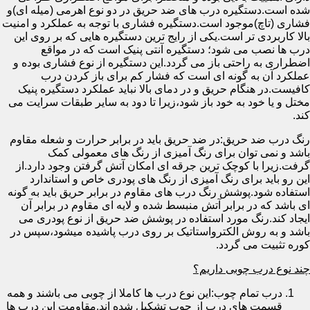
شده است.دستگیره درب های ضد حریق در دو نوع اهرمی (میله ای)و
فشاری (تاچ)موجود است.دستگیره فشاری با توجه به عملکرد و امنیت
بالا کاربردی تر است.یکی از رایج ترین دستگیره هایی که بر روی این
درب ها نصب می شود؛ دستگیره آنتی پنیک است که در مواقع
اضطراری به راحتی باز می گردد.این دستگیره از نوع فشاری بوده و
عملکرد آن به گونه ای است که فشار کم برای باز کردن درب
کافیست.در هنگام حریق و در دمای بالا نباید عملکرد دستگیره پنیک
مختل و یا خود به خود باز شود،زیرا تا دود به سایر طبقات سرایت می
کند.
رنگ درب ضد حریق:در ضد حریق باید در برابر حرارت و شعله مقاوم
باشد و نمی توان برای رنگ آمیزی از رنگ های معمولی کمک
گرفت.زیرا با کوچک ترین جرقه ای امکان آتش گرفتن وجود دارد.از
این رو باید برای رنگ آمیزی از رنگ های پودری خاص و استاندارد
استفاده شود.پوشش رنگ درب های مقاوم در برابر حریق باید به گونه
ای باشد که در برابر آتش منبسط شده و لایه ای مقاوم در برابر آن
ایجاد کند.رنگ مورد استفاده در پوشش ضد حریق از نوع پودری می
باشد و به روش الکترواستاتیک بر روی درب پاشیده میشود،سپس در
کوره تثبیت می گردد.
چند نوع درب چوبی داریم؟
درب تمام چوب:این نوع درب ها کاملا از چوبی می باشند و همه
قسمت های درب از چوب تشکیل شده اند.مقاومت این درب ها