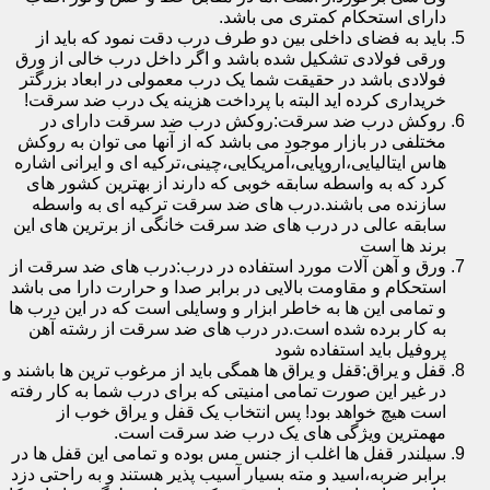
دارای استحکام کمتری می باشد.
باید به فضای داخلی بین دو طرف درب دقت نمود که باید از
ورقی فولادی تشکیل شده باشد و اگر داخل درب خالی از ورق
فولادی باشد در حقیقت شما یک درب معمولی در ابعاد بزرگتر
خریداری کرده اید البته با پرداخت هزینه یک درب ضد سرقت!
روکش درب ضد سرقت:روکش درب ضد سرقت دارای در
مختلفی در بازار موجود می باشد که از آنها می توان به روکش
هاس ایتالیایی،اروپایی،آمریکایی،چینی،ترکیه ای و ایرانی اشاره
کرد که به واسطه سابقه خوبی که دارند از بهترین کشور های
سازنده می باشند.درب های ضد سرقت ترکیه ای به واسطه
سابقه عالی در درب های ضد سرقت خانگی از برترین های این
برند ها است
ورق و آهن آلات مورد استفاده در درب:درب های ضد سرقت از
استحکام و مقاومت بالایی در برابر صدا و حرارت دارا می باشد
و تمامی این ها به خاطر ابزار و وسایلی است که در این درب ها
به کار برده شده است.در درب های ضد سرقت از رشته آهن
پروفیل باید استفاده شود
قفل و یراق:قفل و یراق ها همگی باید از مرغوب ترین ها باشند و
در غیر این صورت تمامی امنیتی که برای درب شما به کار رفته
است هیچ خواهد بود! پس انتخاب یک قفل و یراق خوب از
مهمترین ویژگی های یک درب ضد سرقت است.
سیلندر قفل ها اغلب از جنس مس بوده و تمامی این قفل ها در
برابر ضربه،اسید و مته بسیار آسیب پذیر هستند و به راحتی دزد