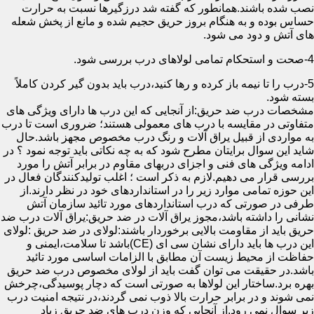
نصب شده باشند.همانطور که گفته شد درزگیرها نسبت به حرارت
حساس بوده و به هنگام بروز حریق حجیم شده و مانع از پخش شعله
های آتش و دود می شود.
4-صحت و استحکام تمامی لولاهای درب بررسی شود.
5-درب را تا نیمه باز کرده و رها کنید،درب باید بدون گیر کردن کاملاً
بسته شود.
مشخصات درب ضد حریق:از آنجایی که این درب ها دارای ویژگی های
متفاوتی در مقایسه با درب های معمولی هستند؛ ضروری است تا درب
به مواردی از قبیل یراق آلات و رنگ درب مخصوص مجهز باشد.حال
شاید این سوال برایتان مطرح شود که به چه نکاتی باید توجه نمود ؟ در
ادامه ویژگی های فنی و اجزای دربهای مقاوم در برابر آتش را مورد
بررسی قرار می دهیم.لازم به ذکر است ؛ اغلب تولیدکنندگان فعال در
این حوزه تمامی موارد زیر را در استانداردهای خود در نظر دارند.از
طرفی در صورتی که درب استانداردهای مورد تائید سازمان آتش
نشانی را داشته باشد،مجوز یراق آلات در ضد حریق:یراق آلات درب ضد
حریق باید از مقاومت بالایی برخوردار باشند:لولای در ضد حریق :لولای
این درب ها باید دارای نشان سی ای (CE)باشد تا سلامت،ایمنی و
حفاظت از محیط زیست آن مطابق با الزامات اساسی مورد تائید
باشد.در حقیقت می توان گفت باید از لولای مخصوص درب ضد حریق
بهره برد.ساختار این لولاها به صورتی است که دچار پوسیدگی،چرخش
نمی شوند و در برابر حرارت بالا ذوب نمی گردند،در نتیجه امنیت درب
زیر سوال نمی رود.از آنجایی که وزن درب های ضد حریق زیاد