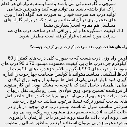
سویچی و گاوصندوقی می باشند و شما بسته به نیازتان هر کدام
را که نیاز داشته باشید می توانید تهیه کنید و همچنین شما می
توانید درب ضد سرقت خود را به صورت ضد گلوله (که از ورق
های ضخیم تری در آن استفاده می شود که در برابر گلوله های
مسلسل هم مقاوم است)سفارش دهید!
کیفیت دستگیره ها و ابزار یراقی که در ساخت درب های ضد
سرقت مورد استفاده قرار گرفته است مطمئن شوید.
راه های شناخت درب ضد سرقت باکیفیت از بی کیفیت چیست؟
اولین راه وزن درب هست که به صورت کلی درب های کمتر از 60
کیلوگرم جزء درب های بی کیفیت محسوب میشود،70 تا 90 درب های
متوسط و درب های 90 کیلوگرم و بالاتر جزء درب های با کیفیت از
لحاظ آهنکشی میباشد.میتوانید با کولیس ضخامت چهارچوب را اندازه
گیری کنید.با باز کردن یکی از قفل ها میتوانید از وجود ورق فولادی
میانی اطمینان حاصل کنید که با توجه به مشکل بودن این کار میتونید
از فروشنده تضمین وجود ورق فولادی ایمنی رو بگیرید.قفل دربهای
ضد سرقت جزء مهم امنیتی این دربها میباشد که در حال حاضر قفل
های ساخت کشور ترکیه نسبتا مرغوب میباشد.چه نوع درب ضد
سرقتی مناسب منزل شماست.بیشتر درب های موجود در بازار در
حالت کلی به 4 دسته تقسیم بندی میشود.رویه رنگ،رویه پی وی
سی،رویه ام دی اف ملامینه،رویه فلز،در داخل آپارتمان با راهروی
پوشیده هرنوع دربی میتوان استفاده کرد.در مناطق شمالی و مطوب