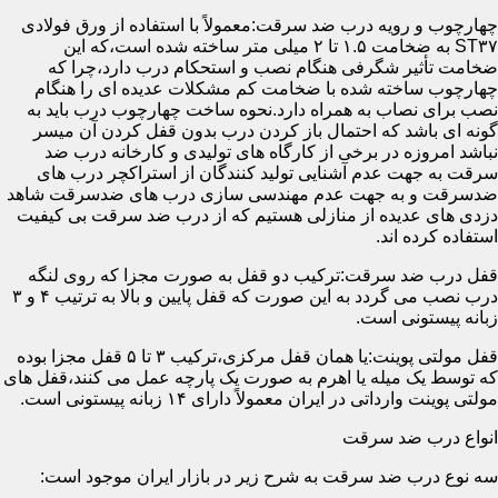
چهارچوب و رویه درب ضد سرقت:معمولاً با استفاده از ورق فولادی
ST۳۷ به ضخامت ۱.۵ تا ۲ میلی متر ساخته شده است،که این
ضخامت تأثیر شگرفی هنگام نصب و استحکام درب دارد،چرا که
چهارچوب ساخته شده با ضخامت کم مشکلات عدیده ای را هنگام
نصب برای نصاب به همراه دارد.نحوه ساخت چهارچوب درب باید به
گونه ای باشد که احتمال باز کردن درب بدون قفل کردن آن میسر
نباشد امروزه در برخی از کارگاه های تولیدی و کارخانه درب ضد
سرقت به جهت عدم آشنایی تولید کنندگان از استراکچر درب های
ضدسرقت و به جهت عدم مهندسی سازی درب های ضدسرقت شاهد
دزدی های عدیده از منازلی هستیم که از درب ضد سرقت بی کیفیت
استفاده کرده اند.
قفل درب ضد سرقت:ترکیب دو قفل به صورت مجزا که روی لنگه
درب نصب می گردد به این صورت که قفل پایین و بالا به ترتیب ۴ و ۳
زبانه پیستونی است.
قفل مولتی پوینت:یا همان قفل مرکزی،ترکیب ۳ تا ۵ قفل مجزا بوده
که توسط یک میله یا اهرم به صورت یک پارچه عمل می کنند،قفل های
مولتی پوینت وارداتی در ایران معمولاً دارای ۱۴ زبانه پیستونی است.
انواع درب ضد سرقت
سه نوع درب ضد سرقت به شرح زیر در بازار ایران موجود است: