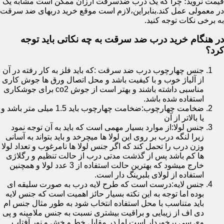
قیمت نروید؛ چرا که یک درب ضدسرقت ارزان ممکن است مشابه یک
در معمولی عمل کند.بنابراین،لازم است موقع خرید دربهای ضد سرقت
به برخی نکات توجه کنید.
در هنگام خرید درب ضد سرقت به چه نکاتی باید توجه
کرد؟
جنس چهارچوب درب ضد سرقت :که باید فلز به کار رفته در آن
از آلیاژ خوب و با کیفیت باشد و محل اتصال ورق ها جوش کاری
مناسبی داشته باشند و بهتر است از جوش co2 برای جوشکاری
استفاده شده باشد.
ضخامت چهارچوب:ضخامت چهارچوب باید 1.5 میلی متر باشد و
یا بالاتر از آن
جنس لولا:از موارد بسیار مهمی است که باید به آن توجه نمود
زیرا لنگه درب بر روی این لولا ها میچرخد و باید بتواند به آسانی
وزن درب را تحمل کند که اگر جنس لولا ها نامرغوب و تعداد لولا
ها کم باشد پس از گذشت مدتی درب از حالت تنظیم و رگلاژی
خارج میشود که بهترین حالت استفاده از 3 عدد لولا و همچنین
استفاده از لولای بلبرینگ دار است.
جنس لایه:درست است که طرح لایه درب به صورت سلیقه ای
بوده اما توجه به این نکته بسیار حائز اهمیت است که جنس لایه
باید متناسب با محل استفاده انتخاب شود به طور مثال جنس ام
دی اف از زیبایی و براقیت بیشتری نسبت به جنس ملامینه و پی
وی سی برخوردار است اما در مقابل خط و خش و نور آفتاب