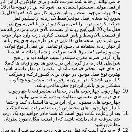
ها می توانند از خانه شما سرقت کنند و برای جلوگیری از این کار
از قفل مولتی سیستم استفاده می شود که این در نمونه های 16
و 20 زبانه موجود است و به این طریق کار می کند که با قفل یک
سویچ (به معنای قفل موقت)فقط یک زبانه از سیلندر قفل
حرکت کرده و درب را قفل می کند و در دو با قفل سویچ (در
قفل های 20 تایی )پنج زبانه از قسمت بالای درب،پانزده زبانه هم
از قسمت بالا،وسط و پایین قسمت کناری درب وارد چهار چوب
می شوند (در نسخه های 16 تایی در هر طرف به جای پنج زبانه
از چهار زبانه استفاده می شود.)و تمامی این قفل از نوع فولادی
بوده و زمانی که سارق قصد سرقت از شما را داشته باشد،با
وارد کردن ضربه مغزی سیلندر آسیب خواهد دید و در هیچ
شرایطی قادر به باز کردن این درب نخواهد بود و زبانه ها کاملا
در جای خود محکم خواهند ماند.این نکته را در نظر داشته باشید
بهترین نوع قفل موجود در جهان برای کشور ترکیه و شرکت
کاله می باشد که در ایران به وفور یافت میشود و هیچ گونه
مشکلی برای یافتن این نوع قفل ها نمی باشد.
چهار چوب:چهارچوب های درب های ضدسرقت با چهارچوب
های درب های معمولی متفاوت بوده و شما نمی توانید از
چهارچوب های معمولی برای این درب ها استفاده کنید و حتما
باید از چهارچوب های مخصوص درب ضدسرقت استفاده کنید
بعد از رعایت نکات فوق است که شما قادر خواهید بود یک درب
ضد سرقت عالی داشته باشید که از امنیت مکان مورد نظرتان
مطمئن باشید.
لازم به ذکر است که قفل درب های درب ضد سرقت از دو مدل