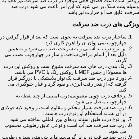
روکش شده است.فضای خالی موجود در درب ضد سرقت نیز غالبا به
وسیله پشم سنگ پر می شود که این امر باعث می شود درب ضد
سرقت عایق صدا و حرارت نیز باشد
ویژگی های درب ضد سرقت
ساختار درب ضد سرقت به نحوی است که بعد از قرار گرفتن در
چهارچوب نمی توان آن را اهرم کاری کرد.
این نوع درب به آسانی و به سرعت نصب می شود و به همین
دلیل بعد از اتمام مراحل ساخت و ساز در چهارچوب نصب می
گردد.
رنگ بندی درب های ضد سرقت متنوع است و روکش این درب
ها معمولا از جنس MDF با روکش رنگ یا PVC می باشد.
دور تا دور درب ضد سرقت یک نوار پلاستیکی یا درزگیر قرار
گرفته که از هدر رفت انرژی و نفوذ گرد و غبار جلوگیری می
کند.
برخلاف درب چوبی معمولی،درب امنیتی از چند نقطه به
چهارچوب متصل می شود.
درب ضد سرقت بسیار محکم و مقاوم است و وجود لایه فولادی
در آن نشانه استحکام این نوع درب هاست.
این نوع درب طبق استانداردهای بین المللی ساخته می شود.
درب ضد سرقت ضد آب است و نوعی عایق رطوبتی محسوب
می شود.
درب ضد سرقت در برابر گرما،سرما،برش،مته،اسید و رطوبت