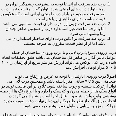
درب ضد سرقت ایرانی:با توجه به پیشرفت چشمگیر ایران در
زمینه تولید درب های امنیتی شاید بتوان گفت مناسب ترین درب
ضد سرقت موجود در بازار درب امنیتی ایرانی است که علاوه بر
قیمت مناسب دارای ظاهری زیبا هم است.
درب ضد سرقت چینی:این درب دارای قیمت مناسبی می باشد
اما با توجه ساخت غیر استاندارد درب و همچنین ظاهر نچندان
زیبا پیشنهاد نمی شود.
درب ضد سرقت ترک:این درب دارای ساختار استانداردی می
باشد اما از از نظر قیمت مقرون به صرفه نیستند.
درب ورودی منزل
:درب لابی و یا درب ورودی ساختمان از جمله
عوامل تأثیر گذار در ظاهر کل ساختمان می باشد.طبق تحقیقات انجام
شده،درب لابی لوکس می تواند ارزش هر متر مربع از آپارتمان را ۱۰۰
تا ۵۰۰ هزار تومان افزایش دهد.
اصولاً درب ورودی آپارتمان با توجه به عرض و ارتفاع می تواند
ضخامتی بین ۵ تا ۷ سانتی متر داشته باشد و همچنین درب لابی می
تواند از ترکیب شیشه و چوب ساخته شود،علاوه بر این قابلیت تولید در
انواع سبک ها از جمله مدرن و کلاسیک را دارد و با انواع رنگ ها از جمله
پوششی،وایت واش،پتینه و …قابل اجرا است.پیشنهاد می گردد در
انتخاب یراق آلات از نظر ظاهر،کارایی،دوام نهایت دقت صورت پذیرد
چرا که منجر به زیبایی و طول عمر بیشتر درب می شود.
درب داخلی
:همانطور که از نام درب داخلی مشخص است،برای فضای