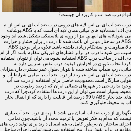
انواع درب ضد آب و کاربرد آن چیست؟
درب ضد آب ای بی اس لایه های درونی درب ضد آب ای بی اس از ام
دی اف است.لایه های میانی همان لایه ای است که با ABS،پوشانده
می شود.لایه های انتهایی نیز از رویه ی پلاستیکی تشکیل شده اند.وجود
ABS در ساختار میانی آن باعث شده تا درب در برابر فشار و حرارت
بالا،مقاومت و استحکام زیادی داشته باشد.علاوه براین،وجود ABS
سبب می شود تا درب در برابر فشارهای فیزیکی،مقاوم باشد.اگر از ام
دی اف در ساخت درب ABS استفاده نشود،می توان از نئوپان استفاده
کرد.انتخاب نئوپان در افزایش کیفیت درب،نقش بسزایی دارد.به
بیانی،درب ضدآب ساخته شده با نئوپان،طول عمر بیشتری دارد.مزایای
درب ضد آب ای بی اس عبارتند از:درب ضد آب با تمامی شرایط آب و
هوایی سازگار است،محدودیت خاصی برای استفاده از درب ضد آب
وجود ندارد.حتی در شهرهای شمالی ایران که درصد رطوبت در
محیط،بسیار است،می توان از این درب ها استفاده کرد.چرا که درب
های ضد بخار ABS تا 99 درصد،این قابلیت را دارند که از انتقال بخار
آب به محیط،جلوگیری کنند.
نگهداری از درب ضد آب،آسان می باشد.با تهیه ی درب ضد آب نیازی
نیست که مدام به فکر تعویض یا ترمیم مجدد آن باشید.چون تمامی
اجزای ساختار آن به طور کامل به هم اتصال دارند.برای تولید درب های
مقاوم در برابر نفوذ آب از پیچ استفاده نمی شود.تمامی اجزای ساختار