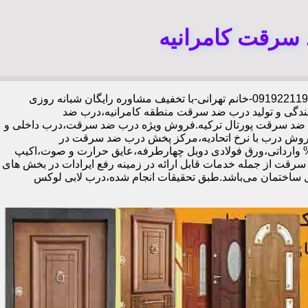
 سرقت کامرانیه
،09192211934-خانم تهرانی-با تخفیف مشاوره رایگان شبانه روزی
یندگی و تولید درب ضد سرقت منطقه کامرانیه،درب ضد
ای ضد سرقت پورتال ترکیه.فروش ویژه درب ضد سرقت،درب داخلی و
روش درب با نرخ اتحادیه،مرکز پخش درب ضد سرقت در
رانیه،فروش درب لابی در کامرانیه،ایمن ترین درب ضد سرقت-خرید مستقیم از کارخانه قفل گاوصندوقی کاله،ضد برش و ضد دیلم 100% وارداتی،ورق فولادی دوبل چهارطرفه،عایق حرارت و صوت،اکیپ
رتمند،زیبا،تعمیرات درب ضد سرقت از جمله خدمات قابل ارائه در زمینه رفع ایرادات در بخش های
ل ساختمان می‌باشد.طبق تحقیقات انجام شده،درب لابی لوکس