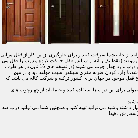
نند از خانه شما سرقت کنند و برای جلوگیری از این کار از قفل مولتی
قفل یک سویچ (به معنای قفل موقت)فقط یک زبانه از سیلندر قفل حرکت کرده و درب را قفل می
کند و در دو با قفل سویچ (در قفل های 20 تایی )پنج زبانه از قسمت بالای درب،پانزده زبانه هم از قسمت بالا،وسط و پایین قسمت کناری درب وارد چهار چوب می شوند (در نسخه های 16 تایی در هر طرف
اشد،با وارد کردن ضربه مغزی سیلندر آسیب خواهد دید و در هیچ
ن نوع قفل موجود در جهان برای کشور ترکیه و شرکت کاله می باشد که
 برای این درب ها استفاده کنید و حتما باید از چهارچوب های
اشید.
داشته باشید می توانید تهیه کنید و همچنین شما می توانید درب ضد
)سفارش دهید!