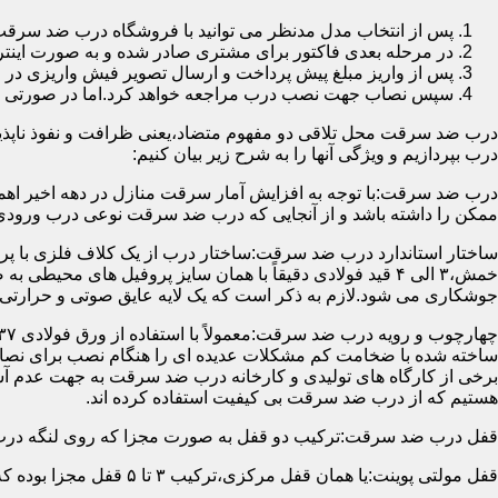
پس از انتخاب مدل مدنظر می توانید با فروشگاه درب ضد سرقت
در مرحله بعدی فاکتور برای مشتری صادر شده و به صورت اینتر
پس از واریز مبلغ پیش پرداخت و ارسال تصویر فیش واریزی 
سپس نصاب جهت نصب درب مراجعه خواهد کرد.اما در صورتی که از
درب ضد سرقت محل تلاقی دو مفهوم متضاد،یعنی ظرافت و نفوذ ناپذیر
درب بپردازیم و ویژگی آنها را به شرح زیر بیان کنیم:
درب ضد سرقت:با توجه به افزایش آمار سرقت منازل در دهه اخیر اهم
ممکن را داشته باشد و از آنجایی که درب ضد سرقت نوعی درب ورودی 
ساختار استاندارد درب ضد سرقت:ساختار درب از یک کلاف فلزی با پر
جوشکاری می شود.لازم به ذکر است که یک لایه عایق صوتی و حرارتی 
ساخته شده با ضخامت کم مشکلات عدیده ای را هنگام نصب برای نصاب 
برخی از کارگاه های تولیدی و کارخانه درب ضد سرقت به جهت عدم 
هستیم که از درب ضد سرقت بی کیفیت استفاده کرده اند.
قفل درب ضد سرقت:ترکیب دو قفل به صورت مجزا که روی لنگه درب نصب می گردد به 
قفل مولتی پوینت:یا همان قفل مرکزی،ترکیب ۳ تا ۵ قفل مجزا بوده که توسط یک میله یا اهرم به صورت یک پارچه عمل می کنند،قفل های مولتی پوینت وارداتی در ایران معمولاً دارای ۱۴ زبانه پیستونی است.