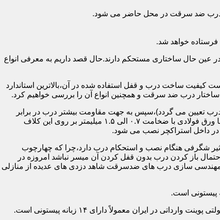
اد درب ضد سرقت در محل حاضر می شود.
فرستاده خواهد شد.
ر عین حال ساختاری مستحکم دارند.حال قصد داریم به معرفی انواع
 کیفیت ساخت درب و قفل استفاده شده در آن،بالاترین استاندارد
اختار درب ضد سرقت و همچنین انواع آن را بررسی خواهیم کرد.
درب تعیین می گردد)،سپس به جهت مقاومت بیشتر درب در برابر
خمش،۳ الی ۴ قید فولادی دقیقاً با همان سایز پروفیل های محیطی به صورت افقی به دو قید پروفیل عمودی محیطی جوش می شود و در انتها ورق فولادی با ضخامت ۰.۷ الی ۱.۵ میلیمتر بر روی این کلاف
 در داخل استراکچر نصب می شود.
۱.۵ تا ۲ میلی متر ساخته شده است،که این ضخامت تأثیر شگرفی هنگام نصب و استحکام درب دارد،چرا که چهارچوب
حتمال باز کردن درب بدون قفل کردن آن میسر نباشد امروزه در
م مهندسی سازی درب های ضدسرقت شاهد دزدی های عدیده از منازلی