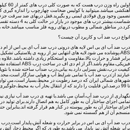
آهنکشی میباشد.میتوانید با کولیس ضخامت چهارچوب را اندازه گیری کنید
تضمین وجود ورق فولادی ایمنی رو بگیرید.قفل دربهای ضد سرقت جزء
شماست.بیشتر در
کرد.در مناطق شمالی و مطوب دربهای رویه فلز مناسب میباشد.خانه 
انواع درب ضد آب و کاربرد آن چیست؟
درب ضد آب ای بی اس لایه های درونی درب ضد آب ای بی اس از ام دی 
فیزیکی،مقاوم باشد.اگ
کیفیت درب،نقش بسزایی دارد.به بیانی،درب ضدآب ساخته شده با نئو
عبارتند از:درب ضد آب با تمامی شرایط آب و هوایی سازگار است،محدو
تا 99 درصد،این قابلیت را دارند که از انتقال بخار آب به محیط،جلوگیری کنند.
نگهداری از درب ضد آب،آسان می باشد.با تهیه ی درب ضد آب نیازی نی
تمامی اجزای ساختار آن به طور کامل به هم اتصال دارند.برای تولید در
اجزای ساختار آن به طور پیوسته در کنار هم قرار گرفته اند.بنابراین 
منسجم آن از هم گسسته نمی شود.
درب ضد آب ای بی اس در برابر حرارت و شعله آتش،پایدار است.درب ضد
برابر شعله آتش نیز پایدار می باشد.به طوری که اگر محیط دچار آت