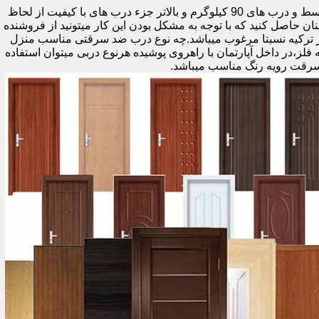
اولین راه وزن درب هست که به صورت کلی درب های کمتر از 60 کیلوگرم جزء درب های بی کیفیت محسوب میشود،70 تا 90 درب های متوسط و درب های 90 کیلوگرم و بالاتر جزء درب های با کیفیت از لحاظ
نان حاصل کنید که با توجه به مشکل بودن این کار میتونید از فروشنده
ر ترکیه نسبتا مرغوب میباشد.چه نوع درب ضد سرقتی مناسب منزل
ام دی اف ملامینه،رویه فلز،در داخل آپارتمان با راهروی پوشیده هرنوع دربی میتوان استفاده
سرقت رویه رنگ مناسب میباشد.