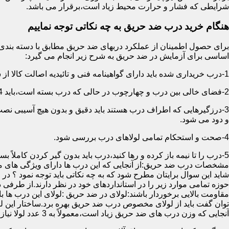
شرایطی که فشار و حرارت محیط زیاد است،برقرار می باشد.
هنگام خرید درب ضد حریق به چه نکاتی توجه نماییم
اساسی برای آزمایش در ضد حریق به شرح زیر انجام می گیرد:
1-درب خریداری شده باید دارای گواهینامه فنی و تائیدیه اصالت کالا از سازمان آتش نشانی باشد.
2-فضای خالی بین درب و چهارچوب در حالی که درب بسته است،باید 4 میلیمتر از قسمت بالا و اطراف باشد.این فاصله در پایین درب می تواند تا 8 میلیمتر باشد.به عبارتی نور نباید از پایین درب درز نماید.
3-درزگیرهایی که اطراف درب هستند باید دقیق و بدون هیچ آسیبی ن
و دود می شود.
4-صحت و استحکام تمامی لولاهای درب بررسی شود.
5-درب را تا نیمه باز کرده و رها کنید،درب باید بدون گیر کردن کاملاً بسته شود.
مشخصات درب ضد حریق:از آنجایی که این درب ها دارای ویژگی های م
شاید این سوال برایتان مطرح شود که به چه نکاتی باید توجه نمود ؟ در
حوزه تمامی موارد زیر را در استانداردهای خود در نظر دارند.از طرفی
توان گفت باید از لولای مخصوص درب ضد حریق بهره برد.ساختار این لو
آنجایی که وزن درب های ضد حریق زیاد است،معمولاً به 3 عدد لولا نیاز دارند.در حالیکه درب های معمولی با وزن پایین دارای 2 عدد لولا هستند.