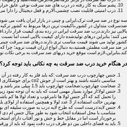
پشم سنگ به کار رفته در درب های ضد سرقت نوعی عایق حرارتی
درب امنیتی قابلیت نصب چشمی،آلارم و قفل دیجیتال را دارا می 
سه نوع در ضد سرقت ترک،ایرانی و چینی در بازار ایران یافت می شود.ا
ضدسرقت متداول در کشور،باکیفیت ترین درها مربوط به کشور ترکیه هس
بالایی نیز دارند.درب ضد سرقت ایرانی در رده بندی کیفیت قرار دارد.
می کنند؛ بنابراین درهای تولیدشده دارای کیفیت بالایی است اما نسبت 
کشور تولید می شوند قیمت مناسب تری دارند.درهای ضد سرقت چینی به 
در ضد سرقت مطمئن هستید،به دنبال انواع ارزان قیمت نروید؛ چرا
کند.بنابراین،لازم است موقع خرید دربهای ضد سرقت به برخی نکات توج
در هنگام خرید درب ضد سرقت به چه نکاتی باید توجه کرد؟
جنس چهارچوب درب ضد سرقت :که باید فلز به کار رفته در آن ا
مناسبی داشته باشند و بهتر است از جوش co2 برای جوشکاری استفاده شده باشد.
ضخامت چهارچوب:ضخامت چهارچوب باید 1.5 میلی متر باشد و یا بالاتر از آن
جنس لولا:از موارد بسیار مهمی است که باید به آن توجه نمود زیرا
را تحمل کند که اگر جنس لولا ها نامرغوب و تعداد لولا ها کم 
بهترین حالت استفاده از 3 عدد لولا و همچنین استفاده از لولای بلبرینگ دار است.
جنس لایه:درست است که طرح لایه درب به صورت سلیقه ای بوده ا
متناسب با محل استفاده انتخاب شود به طور مثال جنس ام دی ا
برخوردار است اما در مقابل خط و خش و نور آفتاب دارای استح
باید به فضای داخلی بین دو طرف درب دقت نمود که باید از ورق