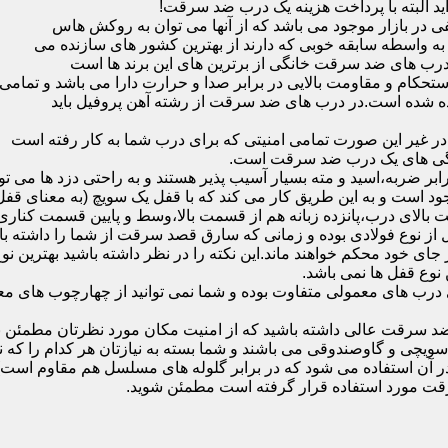
ید البته با پرداخت هزینه یک درب ضد سرقت!
بازار موجود می باشد که از آنها می توان به روکش هاس
که به واسطه سابقه خوبی که دارند از بهترین کشور های سازنده می
رب های ضد سرقت خانگی از برترین های این برند ها است
حکام و مقاومت بالایی در برابر صدا و حرارت دارا می باشد و تمامی
برده شده است.در درب های ضد سرقت از رشته آهن پروفیل باید
و در غیر این صورت تمامی امنیتی که برای درب شما به کار رفته است
یژگی های یک درب ضد سرقت است.
بر ضربه،اسید و مته بسیار آسیب پذیر هستند و به راحتی دزد ها می توا
ه می شود که این در نمونه های 16 و 20 زبانه موجود است و به این طریق کار می کند که با 
قفل از نوع فولادی بوده و زمانی که سارق قصد سرقت از شما را داشته ب
 در جای خود محکم خواهند ماند.این نکته را در نظر داشته باشید بهتری
 نوع قفل ها نمی باشد.
ای معمولی متفاوت بوده و شما نمی توانید از چهارچوب های معمولی
ضد سرقت عالی داشته باشید که از امنیت مکان مورد نظرتان مطمئن ب
 و گاوصندوقی می باشند و شما بسته به نیازتان هر کدام را که نیاز 
 آن استفاده می شود که در برابر گلوله های مسلسل هم مقاوم است
قت مورد استفاده قرار گرفته است مطمئن شوید.