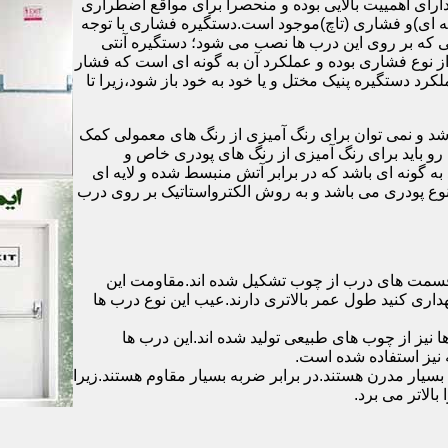
رای اهمییت بالایی بوده و منحصرا برای مواقع اضطراری
 ای)و فشاری (تاچ)موجود است.دستگیره فشاری با توجه
ایی که بر روی این درب ها نصب می شود؛ دستگیره آنتی
ز نوع فشاری بوده و عملکرد آن به گونه ای است که فشار
کرد دستگیره پنیک مختل و یا خود به خود باز شود،زیرا تا
شد و نمی توان برای رنگ آمیزی از رنگ های معمولی کمک
رو باید برای رنگ آمیزی از رنگ های پودری خاص و
ه گونه ای باشد که در برابر آتش منبسط شده و لایه ای
 نوع پودری می باشد و به روش الکترواستاتیک بر روی درب
ه قسمت های درب از چوب تشکیل شده اند.مقاومت این
هداری کنید طول عمر بالاتری دارند.عیب این نوع درب ها
ها نیز از چوب های طبیعی تولید شده اند.این درب ها
 نیز استفاده شده است.
بسیار مدرن هستند.در برابر ضربه بسیار مقاوم هستند.زیرا
الاتر می برد.