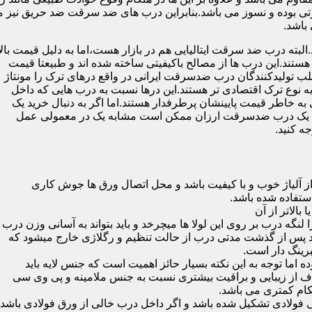
 بوده و نسوز می باشد.بنابراین درب های ضد سرقت ضد حریق نیز می
باشد.
لبته درب ضد سرقت ایتالیایی هم در بازار هست،اما به دلیل قیمت بال
تند.این درب ها از مصالح باکیفیتی ساخته شده اند و طبیعتا قیمت
اغلب تولیدکنندگان درب ضدسرقت ایرانی در واقع درهای ترک را مونتاژ
به نوع ترک اقتصادی تر هستند.این درها نسبت به درب هایی که داخل
خاطر قیمت پایینشان پرطرفدار هستند.اما اگر به دنبال خرید یک
 که یک درب ضدسرقت ارزان ممکن است مشابه یک در معمولی عمل
ه کنید.
ز آلیاژ خوب و با کیفیت باشد و محل اتصال ورق ها جوش کاری
 لنگه درب بر روی این لولا ها میچرخد و باید بتواند به آسانی وزن درب
باشد پس از گذشت مدتی درب از حالت تنظیم و رگلاژی خارج میشود که
ما توجه به این نکته بسیار حائز اهمیت است که جنس لایه باید
ف از زیبایی و براقیت بیشتری نسبت به جنس ملامینه و پی وی سی
کام کمتری می باشد.
ی فولادی تشکیل شده باشد و اگر داخل درب خالی از ورق فولادی باشد