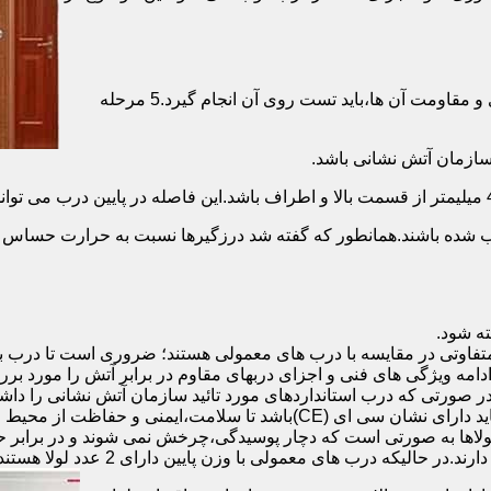
برای حصول اطمینان از عملکرد دربهای ضد حریق مطابق با دسته بندی و مقاومت آن ها،باید تست روی آن انجام گیرد.5 مرحله
صب شده باشند.همانطور که گفته شد درزگیرها نسبت به حرارت حساس ب
تفاوتی در مقایسه با درب های معمولی هستند؛ ضروری است تا درب ب
 ادامه ویژگی های فنی و اجزای دربهای مقاوم در برابر آتش را مورد بر
 در صورتی که درب استانداردهای مورد تائید سازمان آتش نشانی را داش
مقاومت بالایی برخوردار باشند:لولای در ضد حریق :لولای این درب ها باید دار
لاها به صورتی است که دچار پوسیدگی،چرخش نمی شوند و در برابر حرا