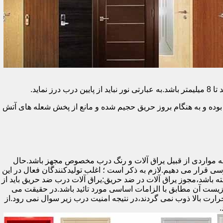
وده و به هنگام بروز حریق حجیم شده و مانع از پخش شعله های آتش
ه مواردی از قبیل یراق آلات و رنگ درب مخصوص مجهز باشد.حال
رسی قرار می دهیم.لازم به ذکر است ؛ اغلب تولیدکنندگان فعال در این
ته باشد،مجوز یراق آلات در ضد حریق:یراق آلات درب ضد حریق باید از
ای نشان سی ای (CE)باشد تا سلامت،ایمنی و حفاظت از محیط زیست آن مطابق با الزامات اساسی مورد تائید باشد.در حقیقت می
رت بالا ذوب نمی گردند،در نتیجه امنیت درب زیر سوال نمی رود.از