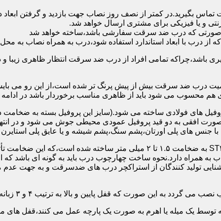
 تماس بگیرید.در کمتر از نصف روز نصاب جهت بازدید و گرفتن ابع
نتی و یا فیزیکی برای مشتری ارسال خواهد شد.
در صورتی که درب ضد سرقت سفارشی باشد،ساخته خواهد شد
 درب با ابعاد استاندارد استفاده شود،درب به همراه نصاب به محل 
ی باشد،چراکه تمامی افراد از درب ضد سرقت انتظار ظاهری زیبا و د
یت درب ضد سرقت بیش از پیش پرنگ تر شده است،از این رو می بایست
هم محسوب می شود باید از ظاهری مناسب برخوردار باشد در ادامه س
وفیل های فولادی ساخته می شود.(سایز این پروفیل بسته به ضخامت 
با جنس های پلی اورتان،پشم سنگ،پشم شیشه و یا عایق پلی استایرن
چهارچوب و رویه درب ضد سرقت:معمولاً با استفاده از ورق فولادی ST۳۷ به ضخامت 
به همراه دارد.نحوه ساخت چهارچوب درب باید به گونه ای باشد که ا
آشنایی تولید کنندگان از استراکچر درب های ضدسرقت و به جهت عد
این صورت که قفل پایین و بالا به ترتیب ۴ و ۳ زبانه پیستونی است.