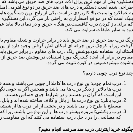
دستگیره یکی از مهم ترین یراق آلات درب های ضد حریق می باشد که دا
طراحی شده است.دستگیره درب های ضد حریق در دو نوع اهرمی (میله
به عملکرد و امنیت بالا کاربردی تر است.یکی از رایج ترین دستگیره ه
پنیک است که در مواقع اضطراری به راحتی باز می گردد.این دستگیره ا
کم برای باز کردن درب کافیست.در هنگام حریق و در دمای بالا نباید عمل
دود به سایر طبقات سرایت می کند.
رنگ درب ضد حریق:در ضد حریق باید در برابر حرارت و شعله مقاوم با
گرفت.زیرا با کوچک ترین جرقه ای امکان آتش گرفتن وجود دارد.از این 
استاندارد استفاده شود.پوشش رنگ درب های مقاوم در برابر حریق باید ب
مقاوم در برابر آن ایجاد کند.رنگ مورد استفاده در پوشش ضد حریق از
پاشیده میشود،سپس در کوره تثبیت می گردد.
چند نوع درب چوبی داریم؟
درب تمام چوب:این نوع درب ها کاملا از چوبی می باشند و هم
درب ها بالاتر از دیگر درب ها می باشد و همچنین اگر به خوبی نگ
این است که گران تر هستند و در شرایط جوی حساس هستند.
درب پانلی:این نوع درب ها از پانل و کلاف ساخته شده اند و پانل 
مسطح یا طرح دار می باشند و در بخشی از این درب ها از شیشه
درب روکشی:امروزه بیشتر درب ها از این نوع می باشند.زیرا که 
که مصالحی را در داخل درب استفاده می کنند که این مقاومت را ب
چگونه خرید اینترنتی درب ضد سرقت انجام دهیم؟