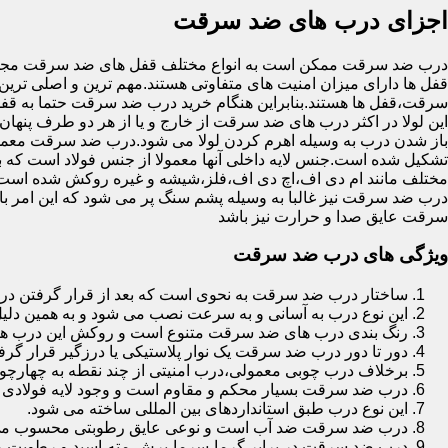
اجزای درب های ضد سرقت
درب ضد سرقت ممکن است به انواع مختلف قفل های ضد سرقت مجهز 
قفل ها دارای میزان امنیت های متفاوتی هستند.مهم ترین و اصلی ترین
سرقت،قفل ها هستند.بنابراین هنگام خرید درب ضد سرقت حتما به قفل 
این لولا در اکثر درب های ضد سرقت از خارج و یا از هر دو طرف پنهان 
باز شدن درب به وسیله اهرم کردن لولا می شود.درب ضد سرقت معمولا
تشکیل شده است.جنس لایه داخلی آنها معمولا از جنس فولاد است که با
مختلف مانند ام دی اف،اچ دی اف،فلز،شیشه و غیره روکش شده است
درب ضد سرقت نیز غالبا به وسیله پشم سنگ پر می شود که این امر
سرقت عایق صدا و حرارت نیز باشد
ویژگی های درب ضد سرقت
ساختار درب ضد سرقت به نحوی است که بعد از قرار گرفتن در چ
این نوع درب به آسانی و به سرعت نصب می شود و به همین دلی
رنگ بندی درب های ضد سرقت متنوع است و روکش این درب ها معمولا از جنس MDF با روکش
دور تا دور درب ضد سرقت یک نوار پلاستیکی یا درزگیر قرار گرفت
برخلاف درب چوبی معمولی،درب امنیتی از چند نقطه به چهارچ
درب ضد سرقت بسیار محکم و مقاوم است و وجود لایه فولادی د
این نوع درب طبق استانداردهای بین المللی ساخته می شود.
درب ضد سرقت ضد آب است و نوعی عایق رطوبتی محسوب می
درب ضد سرقت در برابر گرما،سرما،برش،مته،اسید و رطوبت مقاوم