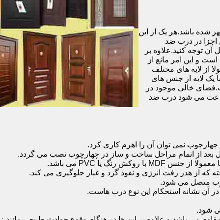
شده باشد.هر یک از این
 اجزا در درب ضد
آن توجه کنید.علاوه بر
است و این امر مانع از
 از لایه های مختلف
 یک لایه از جنس های
.فضای خالی موجود در
 باعث می شود درب ضد
هارچوب نمی توان آن را اهرم کاری کرد.
ل بعد از اتمام مراحل ساخت و ساز در چهارچوب نصب می گردد.
 رنگ یا PVC می باشد.
ه که از هدر رفت انرژی و نفوذ گرد و غبار جلوگیری می کند.
وب متصل می شود.
ر آن نشانه استحکام این نوع درب هاست.
 شود.
 می باشد و علاوه بر این ها در هنگام وقوع حوادث طبیعی مانند زل