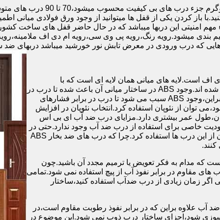
.با باز کردن یکی از قفل ها میتوانید از وجود ورق فولادی میانی اطمی
 مهم امنیتی این دربها میباشد که در حال حاضر قفل های ساخت کشو
ب های موجود در بازار در حالت کلی به 4 دسته تقسیم بندی میشود.رویه رنگ،رویه پی وی سی،رویه 
هایی که درب ورودی در معرض تابش نور خورشید میباشد دربهای ضد 
اف است.لایه های میانی همان لایه ای است که با
ABS،پوشانده می شود.لایه های انتهایی نیز از رویه ی پلاستیکی تشکیل شده اند.وجود ABS در ساختار میانی آن باعث شده تا درب در
برابر فشار و حرارت بالا،مقاومت و استحکام زیادی داشته باشد.علاوه براین،وجود ABS سبب می شود تا درب در برابر فشارهای
ر از ام دی اف در ساخت درب ABS استفاده نشود،می توان از نئوپان استفاده کرد.انتخاب نئوپان در افزایش
پان،طول عمر بیشتری دارد.مزایای درب ضد آب ای بی اس
دیت خاصی برای استفاده از درب ضد آب وجود ندارد.حتی در
شهرهای شمالی ایران که درصد رطوبت در محیط،بسیار است،می توان از این درب ها استفاده کرد.چرا که درب های ضد بخار ABS
ست که مدام به فکر تعویض یا ترمیم مجدد آن باشید.چون
ب های مقاوم در برابر نفوذ آب از پیچ استفاده نمی شود.تمامی
حتی اگر زمان زیادی از درب ضدآب استفاده کنید،ساختار
 آب علاوه براین که در برابر نفوذ رطوبت مقاوم است،در
ش سوزی شود،اجزای ساختار درب ذوب نمی شود.این موضوع در