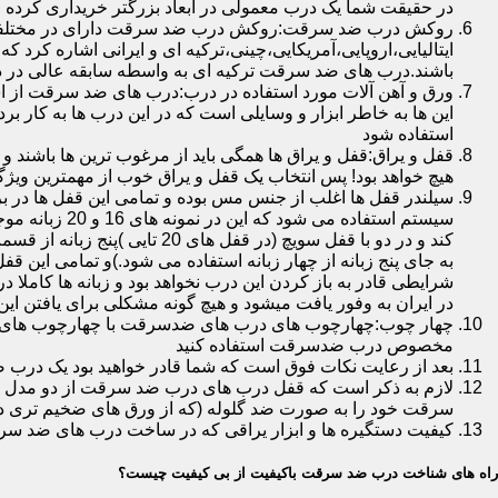
در حقیقت شما یک درب معمولی در ابعاد بزرگتر خریداری کرده ا
روکش درب ضد سرقت:روکش درب ضد سرقت دارای در مختلفی در 
ایتالیایی،اروپایی،آمریکایی،چینی،ترکیه ای و ایرانی اشاره کرد 
باشند.درب های ضد سرقت ترکیه ای به واسطه سابقه عالی در د
ورق و آهن آلات مورد استفاده در درب:درب های ضد سرقت از است
این ها به خاطر ابزار و وسایلی است که در این درب ها به کار 
استفاده شود
قفل و یراق:قفل و یراق ها همگی باید از مرغوب ترین ها باشند 
هیچ خواهد بود! پس انتخاب یک قفل و یراق خوب از مهمترین و
سیلندر قفل ها اغلب از جنس مس بوده و تمامی این قفل ها در برا
سیستم استفاد
به جای پنج زبانه از چهار زبانه استفاده می شود.)و تمامی این 
شرایطی قادر به باز کردن این درب نخواهد بود و زبانه ها کاملا
در ایران به وفور یافت میشود و هیچ گونه مشکلی برای یافتن این
چهار چوب:چهارچوب های درب های ضدسرقت با چهارچوب های درب ه
مخصوص درب ضدسرقت استفاده کنید
بعد از رعایت نکات فوق است که شما قادر خواهید بود یک درب 
لازم به ذکر است که قفل درب های درب ضد سرقت از دو مدل سویچی
سرقت خود را به صورت ضد گلوله (که از ورق های ضخیم تری در
کیفیت دستگیره ها و ابزار یراقی که در ساخت درب های ضد سر
راه های شناخت درب ضد سرقت باکیفیت از بی کیفیت چیست؟