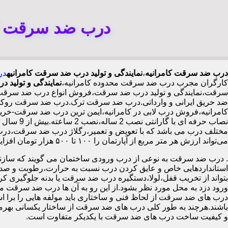
درب ضد سرقت کام
درب ضد سرقت کامرانیه
،
نمایندگی و تولید درب ضد سرقت کامرانیه
در
کارگران مجرب درب ضد سرقت محدوده کامرانیه،
نمایندگی و تولید 
سرقت،نمایندگی و تولید درب ضد سرقت،فروش انواع درب ضد سرقت با
ضد حریق ایرانی و وارداتی.درب ضد سرقت ترک.درب ضد سرقت روکش ت
نصاب حرف
مختلف درب می باشد که با تعویض و تعمیر،رگلاژ درب ضد سرقت،درب ل
می‌تواند ارزش هر متر مربع از آپارتمان را ۱۰۰ تا ۵۰۰ هزار تومان افزایش دهد،درب ضد سرقت چینی در کامرانیه،
.
درب ضد سرقت به نوعی از درب ورودی ساختمان می گویند که سازنده
استانداردهایی خاص و عایق کردن درب نسبت به حرارت،رطوبت و صدا،آ
بتواند از تخریب قفل،لولا،دستگیره درب ضد سرقت یا بدنه جلوگیری کرده
ورود دزد به محل مورد نظر بشود.از این رو به آن ها درب ضد سرقت می
درب های ضد سرقت از لحاظ فنی و ساختاری باید مولفه هایی را برا استا
باشند.هرچند به طور کلی درب های ضد سرقت از ساختار یکسانی بهرم
و کیفیت ساخت درب های ضد سرقت با یکدیکر متفاوت است.