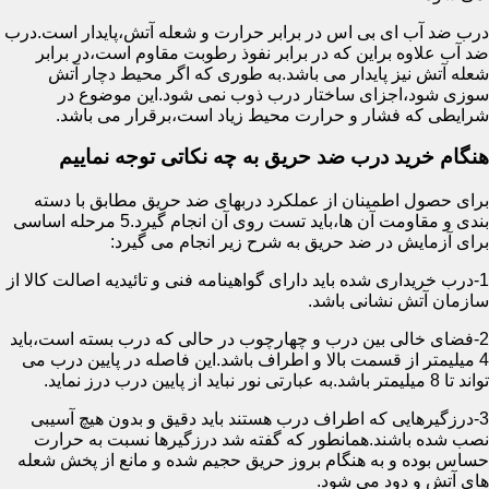
درب ضد آب ای بی اس در برابر حرارت و شعله آتش،پایدار است.درب
ضد آب علاوه براین که در برابر نفوذ رطوبت مقاوم است،در برابر
شعله آتش نیز پایدار می باشد.به طوری که اگر محیط دچار آتش
سوزی شود،اجزای ساختار درب ذوب نمی شود.این موضوع در
شرایطی که فشار و حرارت محیط زیاد است،برقرار می باشد.
هنگام خرید درب ضد حریق به چه نکاتی توجه نماییم
برای حصول اطمینان از عملکرد دربهای ضد حریق مطابق با دسته
بندی و مقاومت آن ها،باید تست روی آن انجام گیرد.5 مرحله اساسی
برای آزمایش در ضد حریق به شرح زیر انجام می گیرد:
1-درب خریداری شده باید دارای گواهینامه فنی و تائیدیه اصالت کالا از
سازمان آتش نشانی باشد.
2-فضای خالی بین درب و چهارچوب در حالی که درب بسته است،باید
4 میلیمتر از قسمت بالا و اطراف باشد.این فاصله در پایین درب می
تواند تا 8 میلیمتر باشد.به عبارتی نور نباید از پایین درب درز نماید.
3-درزگیرهایی که اطراف درب هستند باید دقیق و بدون هیچ آسیبی
نصب شده باشند.همانطور که گفته شد درزگیرها نسبت به حرارت
حساس بوده و به هنگام بروز حریق حجیم شده و مانع از پخش شعله
های آتش و دود می شود.