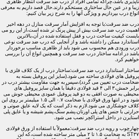
ناپذیری باشد،چراکه تمامی افراد از درب ضد سرقت انتظار ظاهری
زیبا و در عین حال ساختاری مستحکم دارند.حال قصد داریم به معرفی
انواع درب بپردازیم و ویژگی آنها را به شرح زیر بیان کنیم:
درب ضد سرقت:با توجه به افزایش آمار سرقت منازل در دهه اخیر
اهمیت درب ضد سرقت بیش از پیش پرنگ تر شده است،از این رو می
بایست کیفیت ساخت درب و قفل استفاده شده در آن،بالاترین
استاندارد ممکن را داشته باشد و از آنجایی که درب ضد سرقت نوعی
درب ورودی هم محسوب می شود باید از ظاهری مناسب برخوردار
باشد در ادامه ساختار درب ضد سرقت و همچنین انواع آن را بررسی
خواهیم کرد.
ساختار استاندارد درب ضد سرقت:ساختار درب از یک کلاف فلزی با
پروفیل های فولادی ساخته می شود.(سایز این پروفیل بسته به
ضخامت درب تعیین می گردد)،سپس به جهت مقاومت بیشتر درب در
برابر خمش،۳ الی ۴ قید فولادی دقیقاً با همان سایز پروفیل های
محیطی به صورت افقی به دو قید پروفیل عمودی محیطی جوش می
شود و در انتها ورق فولادی با ضخامت ۰.۷ الی ۱.۵ میلیمتر بر روی این
کلاف جوشکاری می شود.لازم به ذکر است که یک لایه عایق صوتی و
حرارتی با جنس های پلی اورتان،پشم سنگ،پشم شیشه و یا عایق پلی
استایرن در داخل استراکچر نصب می شود.
چهارچوب و رویه درب ضد سرقت:معمولاً با استفاده از ورق فولادی
ST۳۷ به ضخامت ۱.۵ تا ۲ میلی متر ساخته شده است،که این