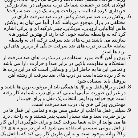
فولادی باشد در حقیقت شما یک درب معمولی در ابعاد بزرگتر
خریداری کرده اید البته با پرداخت هزینه یک درب ضد سرقت!
روکش درب ضد سرقت:روکش درب ضد سرقت دارای در
مختلفی در بازار موجود می باشد که از آنها می توان به روکش
هاس ایتالیایی،اروپایی،آمریکایی،چینی،ترکیه ای و ایرانی اشاره
کرد که به واسطه سابقه خوبی که دارند از بهترین کشور های
سازنده می باشند.درب های ضد سرقت ترکیه ای به واسطه
سابقه عالی در درب های ضد سرقت خانگی از برترین های این
برند ها است
ورق و آهن آلات مورد استفاده در درب:درب های ضد سرقت از
استحکام و مقاومت بالایی در برابر صدا و حرارت دارا می باشد
و تمامی این ها به خاطر ابزار و وسایلی است که در این درب ها
به کار برده شده است.در درب های ضد سرقت از رشته آهن
پروفیل باید استفاده شود
قفل و یراق:قفل و یراق ها همگی باید از مرغوب ترین ها باشند و
در غیر این صورت تمامی امنیتی که برای درب شما به کار رفته
است هیچ خواهد بود! پس انتخاب یک قفل و یراق خوب از
مهمترین ویژگی های یک درب ضد سرقت است.
سیلندر قفل ها اغلب از جنس مس بوده و تمامی این قفل ها در
برابر ضربه،اسید و مته بسیار آسیب پذیر هستند و به راحتی دزد
ها می توانند از خانه شما سرقت کنند و برای جلوگیری از این کار
از قفل مولتی سیستم استفاده می شود که این در نمونه های 16
و 20 زبانه موجود است و به این طریق کار می کند که با قفل یک