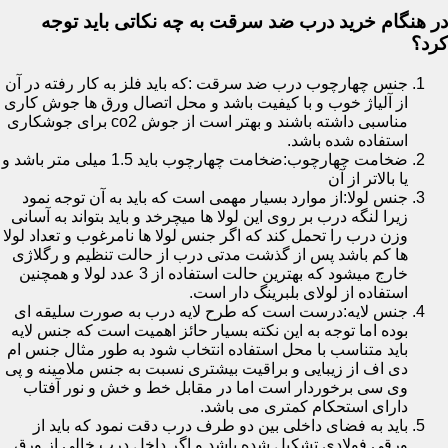
در هنگام خرید درب ضد سرقت به چه نکاتی باید توجه
کرد؟
جنس چهارچوب درب ضد سرقت :که باید فلز به کار رفته در آن
از آلیاژ خوب و با کیفیت باشد و محل اتصال ورق ها جوش کاری
مناسبی داشته باشند و بهتر است از جوش co2 برای جوشکاری
استفاده شده باشد.
ضخامت چهارچوب:ضخامت چهارچوب باید 1.5 میلی متر باشد و
یا بالاتر از آن
جنس لولا:از موارد بسیار مهمی است که باید به آن توجه نمود
زیرا لنگه درب بر روی این لولا ها میچرخد و باید بتواند به آسانی
وزن درب را تحمل کند که اگر جنس لولا ها نامرغوب و تعداد لولا
ها کم باشد پس از گذشت مدتی درب از حالت تنظیم و رگلاژی
خارج میشود که بهترین حالت استفاده از 3 عدد لولا و همچنین
استفاده از لولای بلبرینگ دار است.
جنس لایه:درست است که طرح لایه درب به صورت سلیقه ای
بوده اما توجه به این نکته بسیار حائز اهمیت است که جنس لایه
باید متناسب با محل استفاده انتخاب شود به طور مثال جنس ام
دی اف از زیبایی و براقیت بیشتری نسبت به جنس ملامینه و پی
وی سی برخوردار است اما در مقابل خط و خش و نور آفتاب
دارای استحکام کمتری می باشد.
باید به فضای داخلی بین دو طرف درب دقت نمود که باید از
ورقی فولادی تشکیل شده باشد و اگر داخل درب خالی از ورق