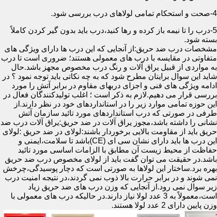
4-صحت و استحکام تمامی لولاهای درب بررسی شود.
5-درب را تا نیمه باز کرده و رها کنید،درب باید بدون گیر کردن کاملاً
بسته شود.
مشخصات درب ضد حریق:از آنجایی که این درب ها دارای ویژگی های
متفاوتی در مقایسه با درب های معمولی هستند؛ ضروری است تا درب
به مواردی از قبیل یراق آلات و رنگ درب مخصوص مجهز باشد.حال
شاید این سوال برایتان مطرح شود که به چه نکاتی باید توجه نمود ؟ در
ادامه ویژگی های فنی و اجزای دربهای مقاوم در برابر آتش را مورد
بررسی قرار می دهیم.لازم به ذکر است ؛ اغلب تولیدکنندگان فعال در
این حوزه تمامی موارد زیر را در استانداردهای خود در نظر دارند.از
طرفی در صورتی که درب استانداردهای مورد تائید سازمان آتش
نشانی را داشته باشد،مجوز یراق آلات در ضد حریق:یراق آلات درب ضد
حریق باید از مقاومت بالایی برخوردار باشند:لولای در ضد حریق :لولای
این درب ها باید دارای نشان سی ای (CE)باشد تا سلامت،ایمنی و
حفاظت از محیط زیست آن مطابق با الزامات اساسی مورد تائید
باشد.در حقیقت می توان گفت باید از لولای مخصوص درب ضد حریق
بهره برد.ساختار این لولاها به صورتی است که دچار پوسیدگی،چرخش
نمی شوند و در برابر حرارت بالا ذوب نمی گردند،در نتیجه امنیت درب
زیر سوال نمی رود.از آنجایی که وزن درب های ضد حریق زیاد
است،معمولاً به 3 عدد لولا نیاز دارند.در حالیکه درب های معمولی با
وزن پایین دارای 2 عدد لولا هستند.