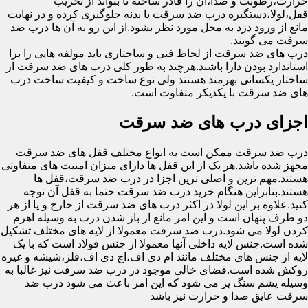
حرارت،رطوبت و صدا،آن را قادر ساخته تا بتواند از تخریب
قفل،لولا،دستگیره درب ضد سرقت یا بدنه جلوگیری کرده و در نهایت
مانع از ورود دزد به محل مورد نظر بشود.از این رو به آن ها درب ضد
سرقت می گویند.
درب های ضد سرقت از لحاظ فنی و ساختاری باید مولفه هایی را برا
استاندارد بودن دارا باشند.هرچند به طور کلی درب های ضد سرقت از
ساختار یکسانی بهرمند هستند ولی نوع ساخت و کیفیت ساخت درب
های ضد سرقت با یکدیکر متفاوت است.
اجزای درب های ضد سرقت
درب ضد سرقت ممکن است به انواع مختلف قفل های ضد سرقت
مجهز شده باشد.هر یک از این قفل ها دارای میزان امنیت های متفاوتی
هستند.مهم ترین و اصلی ترین اجزا در درب ضد سرقت،قفل ها
هستند.بنابراین هنگام خرید درب ضد سرقت حتما به قفل آن توجه
کنید.علاوه بر این لولا در اکثر درب های ضد سرقت از خارج و یا از هر
دو طرف پنهان است و این امر مانع از باز شدن درب به وسیله اهرم
کردن لولا می شود.درب ضد سرقت معمولا از لایه های مختلف تشکیل
شده است.جنس لایه داخلی آنها معمولا از جنس فولاد است که با یک
لایه از جنس های مختلف مانند ام دی اف،اچ دی اف،فلز،شیشه و غیره
روکش شده است.فضای خالی موجود در درب ضد سرقت نیز غالبا به
وسیله پشم سنگ پر می شود که این امر باعث می شود درب ضد
سرقت عایق صدا و حرارت نیز باشد