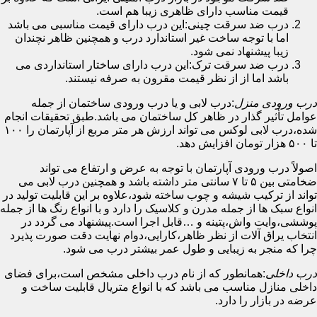
قیمت مناسب دارای ظاهری زیبا هم است.
درب ضد سرقت چینی:این درب دارای قیمت مناسبی می باشد
اما با توجه ساخت غیر استاندارد درب و همچنین ظاهر نچندان
زیبا پیشنهاد نمی شود.
درب ضد سرقت ترک:این درب دارای ساختار استانداردی می
باشد اما از از نظر قیمت مقرون به صرفه نیستند.
درب ورودی منزل
:درب لابی و یا درب ورودی ساختمان از جمله
عوامل تأثیر گذار در ظاهر کل ساختمان می باشد.طبق تحقیقات انجام
شده،درب لابی لوکس می تواند ارزش هر متر مربع از آپارتمان را ۱۰۰
تا ۵۰۰ هزار تومان افزایش دهد.
اصولاً درب ورودی آپارتمان با توجه به عرض و ارتفاع می تواند
ضخامتی بین ۵ تا ۷ سانتی متر داشته باشد و همچنین درب لابی می
تواند از ترکیب شیشه و چوب ساخته شود،علاوه بر این قابلیت تولید در
انواع سبک ها از جمله مدرن و کلاسیک را دارد و با انواع رنگ ها از جمله
پوششی،وایت واش،پتینه و …قابل اجرا است.پیشنهاد می گردد در
انتخاب یراق آلات از نظر ظاهر،کارایی،دوام نهایت دقت صورت پذیرد
چرا که منجر به زیبایی و طول عمر بیشتر درب می شود.
درب داخلی
:همانطور که از نام درب داخلی مشخص است،برای فضای
داخلی منازل مناسب می باشد که با انواع متریال قابلیت ساخت و
عرضه در بازار را دارد.