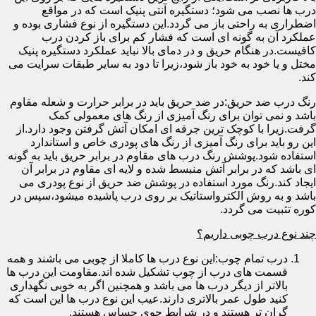
درب ها نصب می شود؛ دستگیره آنتی پنیک است که در مواقع
اضطراری به راحتی باز می گردد.این دستگیره از نوع فشاری بوده و
عملکرد آن به گونه ای است که فشار کم برای باز کردن درب
کافیست.در هنگام حریق و در دمای بالا نباید عملکرد دستگیره پنیک
مختل و یا خود به خود باز شود،زیرا تا دود به سایر طبقات سرایت می
کند.
رنگ درب ضد حریق:در ضد حریق باید در برابر حرارت و شعله مقاوم
باشد و نمی توان برای رنگ آمیزی از رنگ های معمولی کمک
گرفت.زیرا با کوچک ترین جرقه ای امکان آتش گرفتن وجود دارد.از
این رو باید برای رنگ آمیزی از رنگ های پودری خاص و استاندارد
استفاده شود.پوشش رنگ درب های مقاوم در برابر حریق باید به گونه
ای باشد که در برابر آتش منبسط شده و لایه ای مقاوم در برابر آن
ایجاد کند.رنگ مورد استفاده در پوشش ضد حریق از نوع پودری می
باشد و به روش الکترواستاتیک بر روی درب پاشیده میشود،سپس در
کوره تثبیت می گردد.
چند نوع درب چوبی داریم؟
درب تمام چوب:این نوع درب ها کاملا از چوبی می باشند و همه
قسمت های درب از چوب تشکیل شده اند.مقاومت این درب ها
بالاتر از دیگر درب ها می باشد و همچنین اگر به خوبی نگهداری
کنید طول عمر بالاتری دارند.عیب این نوع درب ها این است که
گران تر هستند و در شرایط جوی حساس هستند.