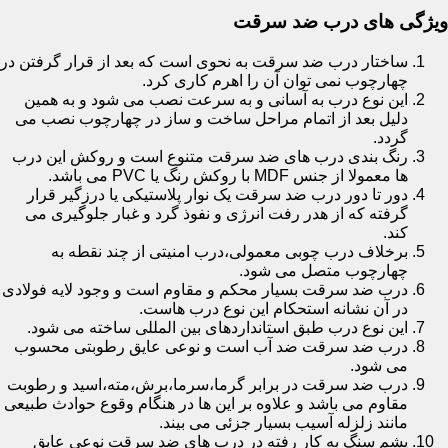
ویژگی های درب ضد سرقت
ساختار درب ضد سرقت به نحوی است که بعد از قرار گرفتن در
چهارچوب نمی توان آن را اهرم کاری کرد.
این نوع درب به آسانی و به سرعت نصب می شود و به همین
دلیل بعد از اتمام مراحل ساخت و ساز در چهارچوب نصب می
گردد.
رنگ بندی درب های ضد سرقت متنوع است و روکش این درب
ها معمولا از جنس MDF با روکش رنگ یا PVC می باشد.
دور تا دور درب ضد سرقت یک نوار پلاستیکی یا درزگیر قرار
گرفته که از هدر رفت انرژی و نفوذ گرد و غبار جلوگیری می
کند.
برخلاف درب چوبی معمولی،درب امنیتی از چند نقطه به
چهارچوب متصل می شود.
درب ضد سرقت بسیار محکم و مقاوم است و وجود لایه فولادی
در آن نشانه استحکام این نوع درب هاست.
این نوع درب طبق استانداردهای بین المللی ساخته می شود.
درب ضد سرقت ضد آب است و نوعی عایق رطوبتی محسوب
می شود.
درب ضد سرقت در برابر گرما،سرما،برش،مته،اسید و رطوبت
مقاوم می باشد و علاوه بر این ها در هنگام وقوع حوادث طبیعی
مانند زلزله آسیب بسیار جزئی می بیند.
پشم سنگ به کار رفته در درب های ضد سرقت نوعی عایق