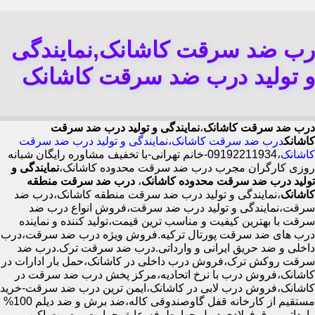
رب ضد سرقت کاشانک,نمایندگی
و تولید درب ضد سرقت کاشانک
درب ضد سرقت کاشانک
،
نمایندگی و تولید درب ضد سرقت
کاشانک
درب ضد سرقت کاشانک
،
نمایندگی و تولید درب ضد سرقت
کاشانک
،09192211934-خانم تهرانی-با تخفیف مشاوره رایگان شبانه
روزی کارگران مجرب درب ضد سرقت محدوده کاشانک،
نمایندگی و
تولید درب ضد سرقت محدوده کاشانک
،
درب ضد سرقت منطقه
کاشانک
،نمایندگی و تولید درب ضد سرقت منطقه کاشانک،درب ضد
سرقت،نمایندگی و تولید درب ضد سرقت،فروش انواع درب ضد
سرقت با بهترین کیفیت و مناسب ترین قیمت،تولید کننده و نماینده
درب های ضد سرقت پورتال ترکیه.فروش ویژه درب ضد سرقت،درب
داخلی و ضد حریق ایرانی و وارداتی.درب ضد سرقت ترک.درب ضد
سرقت روکش ترک،فروش درب داخلی در کاشانک،حمل بار ادارات در
کاشانک،فروش درب با نرخ اتحادیه،مرکز پخش درب ضد سرقت در
کاشانک،فروش درب لابی در کاشانک،ایمن ترین درب ضد سرقت-خرید
مستقیم از کارخانه قفل گاوصندوقی کاله،ضد برش و ضد دیلم 100%
وارداتی،ورق فولادی دوبل چهارطرفه،عایق حرارت و صوت،اکیپ