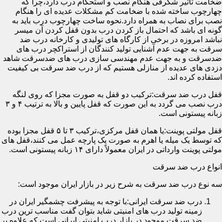
ضخامت تأثیر شگرفی هنگام نصب و استحکام درب دارد،چرا که
چهارچوب ساخته شده با ضخامت کم مشکلات عدیده ای را هنگام
نصب برای نصاب به همراه دارد.نحوه ساخت چهارچوب درب باید به
گونه ای باشد که احتمال باز کردن درب بدون قفل کردن آن میسر
نباشد امروزه در برخی از کارگاه های تولیدی و کارخانه درب ضد
سرقت به جهت عدم آشنایی تولید کنندگان از استراکچر درب های
ضدسرقت و به جهت عدم مهندسی سازی درب های ضدسرقت شاهد
دزدی های عدیده از منازلی هستیم که از درب ضد سرقت بی کیفیت
استفاده کرده اند.
قفل درب ضد سرقت:ترکیب دو قفل به صورت مجزا که روی لنگه
درب نصب می گردد به این صورت که قفل پایین و بالا به ترتیب ۴ و ۳
زبانه پیستونی است.
قفل مولتی پوینت:یا همان قفل مرکزی،ترکیب ۳ تا ۵ قفل مجزا بوده
که توسط یک میله یا اهرم به صورت یک پارچه عمل می کنند،قفل های
مولتی پوینت وارداتی در ایران معمولاً دارای ۱۴ زبانه پیستونی است.
انواع درب ضد سرقت
سه نوع درب ضد سرقت به شرح زیر در بازار ایران موجود است:
درب ضد سرقت ایرانی:با توجه به پیشرفت چشمگیر ایران در
زمینه تولید درب های امنیتی شاید بتوان گفت مناسب ترین درب
ضد سرقت موجود در بازار درب امنیتی ایرانی است که علاوه بر