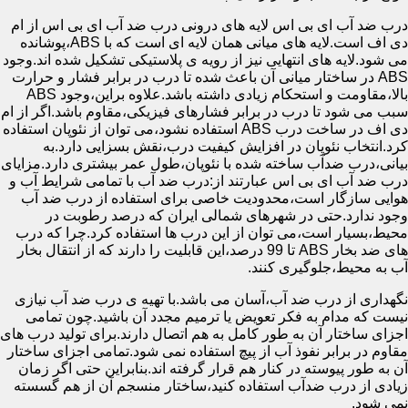
درب ضد آب ای بی اس لایه های درونی درب ضد آب ای بی اس از ام
دی اف است.لایه های میانی همان لایه ای است که با ABS،پوشانده
می شود.لایه های انتهایی نیز از رویه ی پلاستیکی تشکیل شده اند.وجود
ABS در ساختار میانی آن باعث شده تا درب در برابر فشار و حرارت
بالا،مقاومت و استحکام زیادی داشته باشد.علاوه براین،وجود ABS
سبب می شود تا درب در برابر فشارهای فیزیکی،مقاوم باشد.اگر از ام
دی اف در ساخت درب ABS استفاده نشود،می توان از نئوپان استفاده
کرد.انتخاب نئوپان در افزایش کیفیت درب،نقش بسزایی دارد.به
بیانی،درب ضدآب ساخته شده با نئوپان،طول عمر بیشتری دارد.مزایای
درب ضد آب ای بی اس عبارتند از:درب ضد آب با تمامی شرایط آب و
هوایی سازگار است،محدودیت خاصی برای استفاده از درب ضد آب
وجود ندارد.حتی در شهرهای شمالی ایران که درصد رطوبت در
محیط،بسیار است،می توان از این درب ها استفاده کرد.چرا که درب
های ضد بخار ABS تا 99 درصد،این قابلیت را دارند که از انتقال بخار
آب به محیط،جلوگیری کنند.
نگهداری از درب ضد آب،آسان می باشد.با تهیه ی درب ضد آب نیازی
نیست که مدام به فکر تعویض یا ترمیم مجدد آن باشید.چون تمامی
اجزای ساختار آن به طور کامل به هم اتصال دارند.برای تولید درب های
مقاوم در برابر نفوذ آب از پیچ استفاده نمی شود.تمامی اجزای ساختار
آن به طور پیوسته در کنار هم قرار گرفته اند.بنابراین حتی اگر زمان
زیادی از درب ضدآب استفاده کنید،ساختار منسجم آن از هم گسسته
نمی شود.