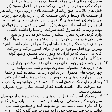
سویچ (به معنای قفل موقت)فقط یک زبانه از سیلندر قفل
حرکت کرده و درب را قفل می کند و در دو با قفل سویچ (در
قفل های 20 تایی )پنج زبانه از قسمت بالای درب،پانزده زبانه هم
از قسمت بالا،وسط و پایین قسمت کناری درب وارد چهار چوب
می شوند (در نسخه های 16 تایی در هر طرف به جای پنج زبانه
از چهار زبانه استفاده می شود.)و تمامی این قفل از نوع فولادی
بوده و زمانی که سارق قصد سرقت از شما را داشته باشد،با
وارد کردن ضربه مغزی سیلندر آسیب خواهد دید و در هیچ
شرایطی قادر به باز کردن این درب نخواهد بود و زبانه ها کاملا
در جای خود محکم خواهند ماند.این نکته را در نظر داشته باشید
بهترین نوع قفل موجود در جهان برای کشور ترکیه و شرکت
کاله می باشد که در ایران به وفور یافت میشود و هیچ گونه
مشکلی برای یافتن این نوع قفل ها نمی باشد.
چهار چوب:چهارچوب های درب های ضدسرقت با چهارچوب
های درب های معمولی متفاوت بوده و شما نمی توانید از
چهارچوب های معمولی برای این درب ها استفاده کنید و حتما
باید از چهارچوب های مخصوص درب ضدسرقت استفاده کنید
بعد از رعایت نکات فوق است که شما قادر خواهید بود یک درب
ضد سرقت عالی داشته باشید که از امنیت مکان مورد نظرتان
مطمئن باشید.
لازم به ذکر است که قفل درب های درب ضد سرقت از دو مدل
سویچی و گاوصندوقی می باشند و شما بسته به نیازتان هر کدام
را که نیاز داشته باشید می توانید تهیه کنید و همچنین شما می
توانید درب ضد سرقت خود را به صورت ضد گلوله (که از ورق