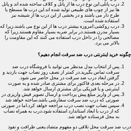
درب پانلی:این نوع درب ها از پانل و کلاف ساخته شده اند و پانل
ها نیز از چوب های طبیعی تولید شده اند.این درب ها مسطح یا
طرح دار می باشند و در بخشی از این درب ها از شیشه نیز
استفاده شده است.
درب روکشی:امروزه بیشتر درب ها از این نوع می باشند.زیرا که
بسیار مدرن هستند.در برابر ضربه بسیار مقاوم هستند.زیرا که
مصالحی را در داخل درب استفاده می کنند که این مقاومت را
بالاتر می برد.
چگونه خرید اینترنتی درب ضد سرقت انجام دهیم؟
پس از انتخاب مدل مدنظر می توانید با فروشگاه درب ضد
سرقت تماس بگیرید.در کمتر از نصف روز نصاب جهت بازدید و
گرفتن ابعاد درب ضد سرقت در محل حاضر می شود.
در مرحله بعدی فاکتور برای مشتری صادر شده و به صورت
اینترنتی و یا فیزیکی برای مشتری ارسال خواهد شد.
پس از واریز مبلغ پیش پرداخت و ارسال تصویر فیش واریزی در
صورتی که درب ضد سرقت سفارشی باشد،ساخته خواهد شد
سپس نصاب جهت نصب درب مراجعه خواهد کرد.اما در صورتی
که از درب با ابعاد استاندارد استفاده شود،درب به همراه نصاب
به محل فرستاده خواهد شد.
درب ضد سرقت محل تلاقی دو مفهوم متضاد،یعنی ظرافت و نفوذ