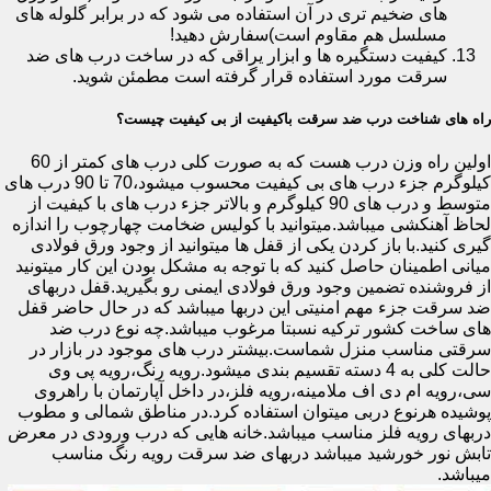
های ضخیم تری در آن استفاده می شود که در برابر گلوله های
مسلسل هم مقاوم است)سفارش دهید!
کیفیت دستگیره ها و ابزار یراقی که در ساخت درب های ضد
سرقت مورد استفاده قرار گرفته است مطمئن شوید.
راه های شناخت درب ضد سرقت باکیفیت از بی کیفیت چیست؟
اولین راه وزن درب هست که به صورت کلی درب های کمتر از 60
کیلوگرم جزء درب های بی کیفیت محسوب میشود،70 تا 90 درب های
متوسط و درب های 90 کیلوگرم و بالاتر جزء درب های با کیفیت از
لحاظ آهنکشی میباشد.میتوانید با کولیس ضخامت چهارچوب را اندازه
گیری کنید.با باز کردن یکی از قفل ها میتوانید از وجود ورق فولادی
میانی اطمینان حاصل کنید که با توجه به مشکل بودن این کار میتونید
از فروشنده تضمین وجود ورق فولادی ایمنی رو بگیرید.قفل دربهای
ضد سرقت جزء مهم امنیتی این دربها میباشد که در حال حاضر قفل
های ساخت کشور ترکیه نسبتا مرغوب میباشد.چه نوع درب ضد
سرقتی مناسب منزل شماست.بیشتر درب های موجود در بازار در
حالت کلی به 4 دسته تقسیم بندی میشود.رویه رنگ،رویه پی وی
سی،رویه ام دی اف ملامینه،رویه فلز،در داخل آپارتمان با راهروی
پوشیده هرنوع دربی میتوان استفاده کرد.در مناطق شمالی و مطوب
دربهای رویه فلز مناسب میباشد.خانه هایی که درب ورودی در معرض
تابش نور خورشید میباشد دربهای ضد سرقت رویه رنگ مناسب
میباشد.