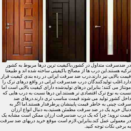
در ضدسرقت متداول در کشور،باکیفیت ترین درها مربوط به کشور
ترکیه هستند.این درب ها از مصالح باکیفیتی ساخته شده اند و طبیعتا
قیمت بالایی نیز دارند.درب ضد سرقت ایرانی در رده بندی کیفیت قرار
دارد.اغلب تولیدکنندگان درب ضدسرقت ایرانی در واقع درهای ترک را
مونتاژ می کنند؛ بنابراین درهای تولیدشده دارای کیفیت بالایی است اما
نسبت به نوع ترک اقتصادی تر هستند.این درها نسبت به درب هایی که
داخل کشور تولید می شوند قیمت مناسب تری دارند.درهای ضد
سرقت چینی به خاطر قیمت پایینشان پرطرفدار هستند.اما اگر به
دنبال خرید یک در ضد سرقت مطمئن هستید،به دنبال انواع ارزان
قیمت نروید؛ چرا که یک درب ضدسرقت ارزان ممکن است مشابه یک
در معمولی عمل کند.بنابراین،لازم است موقع خرید دربهای ضد سرقت
به برخی نکات توجه کنید.