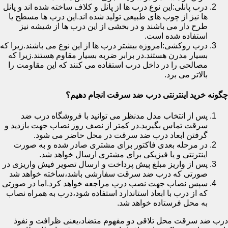
درب پانلی:این نوع درب ها از پانل و کلاف ساخته شده اند و پانل
ها نیز از چوب های طبیعی تولید شده اند.این درب ها مسطح یا
طرح دار می باشند و در بخشی از این درب ها از شیشه نیز
استفاده شده است.
درب روکشی:امروزه بیشتر درب ها از این نوع می باشند.زیرا که
بسیار مدرن هستند.در برابر ضربه بسیار مقاوم هستند.زیرا که
مصالحی را در داخل درب استفاده می کنند که این مقاومت را
بالاتر می برد.
چگونه خرید اینترنتی درب ضد سرقت انجام دهیم؟
پس از انتخاب مدل مدنظر می توانید با فروشگاه درب ضد
سرقت تماس بگیرید.در کمتر از نصف روز نصاب جهت بازدید و
گرفتن ابعاد درب ضد سرقت در محل حاضر می شود.
در مرحله بعدی فاکتور برای مشتری صادر شده و به صورت
اینترنتی و یا فیزیکی برای مشتری ارسال خواهد شد.
پس از واریز مبلغ پیش پرداخت و ارسال تصویر فیش واریزی در
صورتی که درب ضد سرقت سفارشی باشد،ساخته خواهد شد
سپس نصاب جهت نصب درب مراجعه خواهد کرد.اما در صورتی
که از درب با ابعاد استاندارد استفاده شود،درب به همراه نصاب
به محل فرستاده خواهد شد.
درب ضد سرقت محل تلاقی دو مفهوم متضاد،یعنی ظرافت و نفوذ