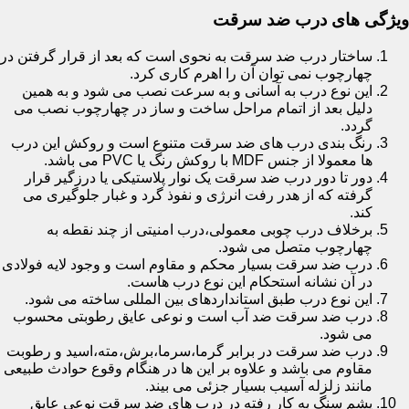
ویژگی های درب ضد سرقت
ساختار درب ضد سرقت به نحوی است که بعد از قرار گرفتن در
چهارچوب نمی توان آن را اهرم کاری کرد.
این نوع درب به آسانی و به سرعت نصب می شود و به همین
دلیل بعد از اتمام مراحل ساخت و ساز در چهارچوب نصب می
گردد.
رنگ بندی درب های ضد سرقت متنوع است و روکش این درب
ها معمولا از جنس MDF با روکش رنگ یا PVC می باشد.
دور تا دور درب ضد سرقت یک نوار پلاستیکی یا درزگیر قرار
گرفته که از هدر رفت انرژی و نفوذ گرد و غبار جلوگیری می
کند.
برخلاف درب چوبی معمولی،درب امنیتی از چند نقطه به
چهارچوب متصل می شود.
درب ضد سرقت بسیار محکم و مقاوم است و وجود لایه فولادی
در آن نشانه استحکام این نوع درب هاست.
این نوع درب طبق استانداردهای بین المللی ساخته می شود.
درب ضد سرقت ضد آب است و نوعی عایق رطوبتی محسوب
می شود.
درب ضد سرقت در برابر گرما،سرما،برش،مته،اسید و رطوبت
مقاوم می باشد و علاوه بر این ها در هنگام وقوع حوادث طبیعی
مانند زلزله آسیب بسیار جزئی می بیند.
پشم سنگ به کار رفته در درب های ضد سرقت نوعی عایق