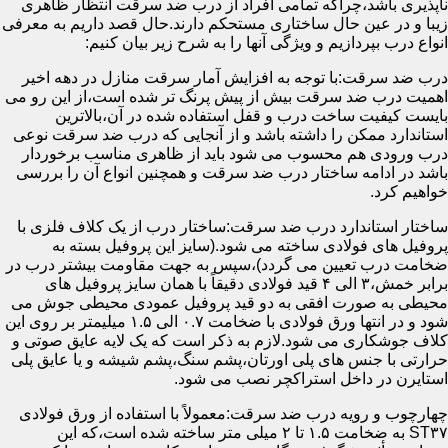
ناپذیری باشد،چراکه تمامی افراد از درب ضد سرقت انتظار ظاهری
زیبا و در عین حال ساختاری مستحکم دارند.حال قصد داریم به معرفی
انواع درب بپردازیم و ویژگی آنها را به شرح زیر بیان کنیم:
درب ضد سرقت:با توجه به افزایش آمار سرقت منازل در دهه اخیر
اهمیت درب ضد سرقت بیش از پیش پرنگ تر شده است،از این رو می
بایست کیفیت ساخت درب و قفل استفاده شده در آن،بالاترین
استاندارد ممکن را داشته باشد و از آنجایی که درب ضد سرقت نوعی
درب ورودی هم محسوب می شود باید از ظاهری مناسب برخوردار
باشد در ادامه ساختار درب ضد سرقت و همچنین انواع آن را بررسی
خواهیم کرد.
ساختار استاندارد درب ضد سرقت:ساختار درب از یک کلاف فلزی با
پروفیل های فولادی ساخته می شود.(سایز این پروفیل بسته به
ضخامت درب تعیین می گردد)،سپس به جهت مقاومت بیشتر درب در
برابر خمش،۳ الی ۴ قید فولادی دقیقاً با همان سایز پروفیل های
محیطی به صورت افقی به دو قید پروفیل عمودی محیطی جوش می
شود و در انتها ورق فولادی با ضخامت ۰.۷ الی ۱.۵ میلیمتر بر روی این
کلاف جوشکاری می شود.لازم به ذکر است که یک لایه عایق صوتی و
حرارتی با جنس های پلی اورتان،پشم سنگ،پشم شیشه و یا عایق پلی
استایرن در داخل استراکچر نصب می شود.
چهارچوب و رویه درب ضد سرقت:معمولاً با استفاده از ورق فولادی
ST۳۷ به ضخامت ۱.۵ تا ۲ میلی متر ساخته شده است،که این