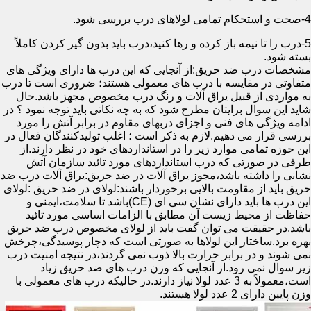
4-صحت و استحکام تمامی لولاهای درب بررسی شود.
5-درب را تا نیمه باز کرده و رها کنید،درب باید بدون گیر کردن کاملاً
بسته شود.
مشخصات درب ضد حریق:از آنجایی که این درب ها دارای ویژگی های
متفاوتی در مقایسه با درب های معمولی هستند؛ ضروری است تا درب
به مواردی از قبیل یراق آلات و رنگ درب مخصوص مجهز باشد.حال
شاید این سوال برایتان مطرح شود که به چه نکاتی باید توجه نمود ؟ در
ادامه ویژگی های فنی و اجزای دربهای مقاوم در برابر آتش را مورد
بررسی قرار می دهیم.لازم به ذکر است ؛ اغلب تولیدکنندگان فعال در
این حوزه تمامی موارد زیر را در استانداردهای خود در نظر دارند.از
طرفی در صورتی که درب استانداردهای مورد تائید سازمان آتش
نشانی را داشته باشد،مجوز یراق آلات در ضد حریق:یراق آلات درب ضد
حریق باید از مقاومت بالایی برخوردار باشند:لولای در ضد حریق :لولای
این درب ها باید دارای نشان سی ای (CE)باشد تا سلامت،ایمنی و
حفاظت از محیط زیست آن مطابق با الزامات اساسی مورد تائید
باشد.در حقیقت می توان گفت باید از لولای مخصوص درب ضد حریق
بهره برد.ساختار این لولاها به صورتی است که دچار پوسیدگی،چرخش
نمی شوند و در برابر حرارت بالا ذوب نمی گردند،در نتیجه امنیت درب
زیر سوال نمی رود.از آنجایی که وزن درب های ضد حریق زیاد
است،معمولاً به 3 عدد لولا نیاز دارند.در حالیکه درب های معمولی با
وزن پایین دارای 2 عدد لولا هستند.