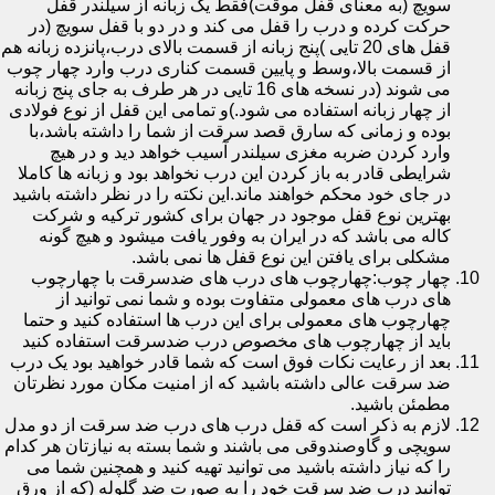
سویچ (به معنای قفل موقت)فقط یک زبانه از سیلندر قفل
حرکت کرده و درب را قفل می کند و در دو با قفل سویچ (در
قفل های 20 تایی )پنج زبانه از قسمت بالای درب،پانزده زبانه هم
از قسمت بالا،وسط و پایین قسمت کناری درب وارد چهار چوب
می شوند (در نسخه های 16 تایی در هر طرف به جای پنج زبانه
از چهار زبانه استفاده می شود.)و تمامی این قفل از نوع فولادی
بوده و زمانی که سارق قصد سرقت از شما را داشته باشد،با
وارد کردن ضربه مغزی سیلندر آسیب خواهد دید و در هیچ
شرایطی قادر به باز کردن این درب نخواهد بود و زبانه ها کاملا
در جای خود محکم خواهند ماند.این نکته را در نظر داشته باشید
بهترین نوع قفل موجود در جهان برای کشور ترکیه و شرکت
کاله می باشد که در ایران به وفور یافت میشود و هیچ گونه
مشکلی برای یافتن این نوع قفل ها نمی باشد.
چهار چوب:چهارچوب های درب های ضدسرقت با چهارچوب
های درب های معمولی متفاوت بوده و شما نمی توانید از
چهارچوب های معمولی برای این درب ها استفاده کنید و حتما
باید از چهارچوب های مخصوص درب ضدسرقت استفاده کنید
بعد از رعایت نکات فوق است که شما قادر خواهید بود یک درب
ضد سرقت عالی داشته باشید که از امنیت مکان مورد نظرتان
مطمئن باشید.
لازم به ذکر است که قفل درب های درب ضد سرقت از دو مدل
سویچی و گاوصندوقی می باشند و شما بسته به نیازتان هر کدام
را که نیاز داشته باشید می توانید تهیه کنید و همچنین شما می
توانید درب ضد سرقت خود را به صورت ضد گلوله (که از ورق