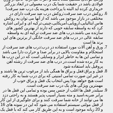
فولادی باشد در حقیقت شما یک درب معمولی در ابعاد بزرگتر
خریداری کرده اید البته با پرداخت هزینه یک درب ضد سرقت!
روکش درب ضد سرقت:روکش درب ضد سرقت دارای در
مختلفی در بازار موجود می باشد که از آنها می توان به روکش
هاس ایتالیایی،اروپایی،آمریکایی،چینی،ترکیه ای و ایرانی اشاره
کرد که به واسطه سابقه خوبی که دارند از بهترین کشور های
سازنده می باشند.درب های ضد سرقت ترکیه ای به واسطه
سابقه عالی در درب های ضد سرقت خانگی از برترین های این
برند ها است
ورق و آهن آلات مورد استفاده در درب:درب های ضد سرقت از
استحکام و مقاومت بالایی در برابر صدا و حرارت دارا می باشد
و تمامی این ها به خاطر ابزار و وسایلی است که در این درب ها
به کار برده شده است.در درب های ضد سرقت از رشته آهن
پروفیل باید استفاده شود
قفل و یراق:قفل و یراق ها همگی باید از مرغوب ترین ها باشند و
در غیر این صورت تمامی امنیتی که برای درب شما به کار رفته
است هیچ خواهد بود! پس انتخاب یک قفل و یراق خوب از
مهمترین ویژگی های یک درب ضد سرقت است.
سیلندر قفل ها اغلب از جنس مس بوده و تمامی این قفل ها در
برابر ضربه،اسید و مته بسیار آسیب پذیر هستند و به راحتی دزد
ها می توانند از خانه شما سرقت کنند و برای جلوگیری از این کار
از قفل مولتی سیستم استفاده می شود که این در نمونه های 16
و 20 زبانه موجود است و به این طریق کار می کند که با قفل یک