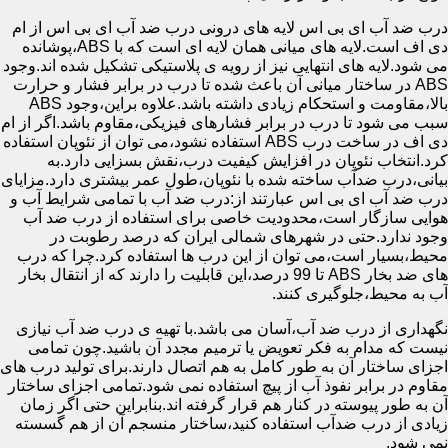
درب ضد آب ای بی اس لایه های درونی درب ضد آب ای بی اس از ام
دی اف است.لایه های میانی همان لایه ای است که با ABS،پوشانده
می شود.لایه های انتهایی نیز از رویه ی پلاستیکی تشکیل شده اند.وجود
ABS در ساختار میانی آن باعث شده تا درب در برابر فشار و حرارت
بالا،مقاومت و استحکام زیادی داشته باشد.علاوه براین،وجود ABS
سبب می شود تا درب در برابر فشارهای فیزیکی،مقاوم باشد.اگر از ام
دی اف در ساخت درب ABS استفاده نشود،می توان از نئوپان استفاده
کرد.انتخاب نئوپان در افزایش کیفیت درب،نقش بسزایی دارد.به
بیانی،درب ضدآب ساخته شده با نئوپان،طول عمر بیشتری دارد.مزایای
درب ضد آب ای بی اس عبارتند از:درب ضد آب با تمامی شرایط آب و
هوایی سازگار است،محدودیت خاصی برای استفاده از درب ضد آب
وجود ندارد.حتی در شهرهای شمالی ایران که درصد رطوبت در
محیط،بسیار است،می توان از این درب ها استفاده کرد.چرا که درب
های ضد بخار ABS تا 99 درصد،این قابلیت را دارند که از انتقال بخار
آب به محیط،جلوگیری کنند.
نگهداری از درب ضد آب،آسان می باشد.با تهیه ی درب ضد آب نیازی
نیست که مدام به فکر تعویض یا ترمیم مجدد آن باشید.چون تمامی
اجزای ساختار آن به طور کامل به هم اتصال دارند.برای تولید درب های
مقاوم در برابر نفوذ آب از پیچ استفاده نمی شود.تمامی اجزای ساختار
آن به طور پیوسته در کنار هم قرار گرفته اند.بنابراین حتی اگر زمان
زیادی از درب ضدآب استفاده کنید،ساختار منسجم آن از هم گسسته
نمی شود.