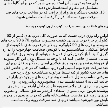
های ضخیم تری در آن استفاده می شود که در برابر گلوله های
مسلسل هم مقاوم است)سفارش دهید!
کیفیت دستگیره ها و ابزار یراقی که در ساخت درب های ضد
سرقت مورد استفاده قرار گرفته است مطمئن شوید.
راه های شناخت درب ضد سرقت باکیفیت از بی کیفیت چیست؟
اولین راه وزن درب هست که به صورت کلی درب های کمتر از 60
کیلوگرم جزء درب های بی کیفیت محسوب میشود،70 تا 90 درب های
متوسط و درب های 90 کیلوگرم و بالاتر جزء درب های با کیفیت از
لحاظ آهنکشی میباشد.میتوانید با کولیس ضخامت چهارچوب را اندازه
گیری کنید.با باز کردن یکی از قفل ها میتوانید از وجود ورق فولادی
میانی اطمینان حاصل کنید که با توجه به مشکل بودن این کار میتونید
از فروشنده تضمین وجود ورق فولادی ایمنی رو بگیرید.قفل دربهای
ضد سرقت جزء مهم امنیتی این دربها میباشد که در حال حاضر قفل
های ساخت کشور ترکیه نسبتا مرغوب میباشد.چه نوع درب ضد
سرقتی مناسب منزل شماست.بیشتر درب های موجود در بازار در
حالت کلی به 4 دسته تقسیم بندی میشود.رویه رنگ،رویه پی وی
سی،رویه ام دی اف ملامینه،رویه فلز،در داخل آپارتمان با راهروی
پوشیده هرنوع دربی میتوان استفاده کرد.در مناطق شمالی و مطوب
دربهای رویه فلز مناسب میباشد.خانه هایی که درب ورودی در معرض
تابش نور خورشید میباشد دربهای ضد سرقت رویه رنگ مناسب
میباشد.