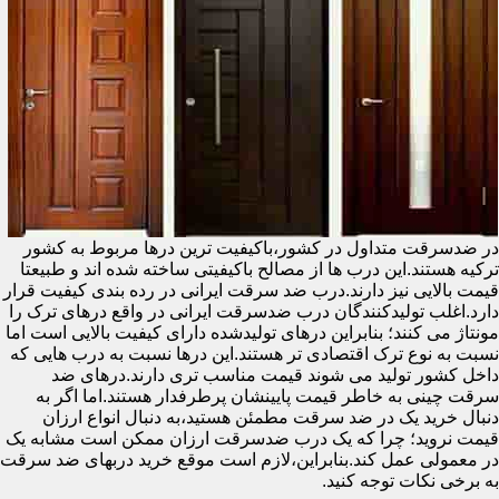
در ضدسرقت متداول در کشور،باکیفیت ترین درها مربوط به کشور
ترکیه هستند.این درب ها از مصالح باکیفیتی ساخته شده اند و طبیعتا
قیمت بالایی نیز دارند.درب ضد سرقت ایرانی در رده بندی کیفیت قرار
دارد.اغلب تولیدکنندگان درب ضدسرقت ایرانی در واقع درهای ترک را
مونتاژ می کنند؛ بنابراین درهای تولیدشده دارای کیفیت بالایی است اما
نسبت به نوع ترک اقتصادی تر هستند.این درها نسبت به درب هایی که
داخل کشور تولید می شوند قیمت مناسب تری دارند.درهای ضد
سرقت چینی به خاطر قیمت پایینشان پرطرفدار هستند.اما اگر به
دنبال خرید یک در ضد سرقت مطمئن هستید،به دنبال انواع ارزان
قیمت نروید؛ چرا که یک درب ضدسرقت ارزان ممکن است مشابه یک
در معمولی عمل کند.بنابراین،لازم است موقع خرید دربهای ضد سرقت
به برخی نکات توجه کنید.