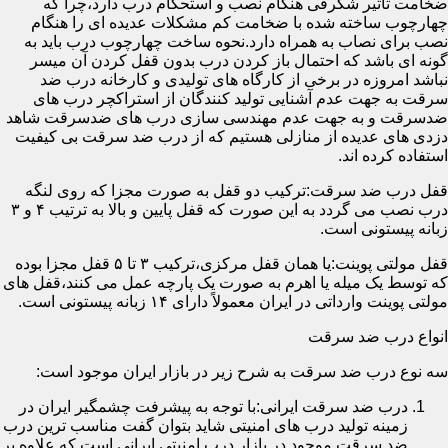
ضخامت تأثیر شگرفی هنگام نصب و استحکام درب دارد،چرا که
چهارچوب ساخته شده با ضخامت کم مشکلات عدیده ای را هنگام
نصب برای نصاب به همراه دارد.نحوه ساخت چهارچوب درب باید به
گونه ای باشد که احتمال باز کردن درب بدون قفل کردن آن میسر
نباشد امروزه در برخی از کارگاه های تولیدی و کارخانه درب ضد
سرقت به جهت عدم آشنایی تولید کنندگان از استراکچر درب های
ضدسرقت و به جهت عدم مهندسی سازی درب های ضدسرقت شاهد
دزدی های عدیده از منازلی هستیم که از درب ضد سرقت بی کیفیت
استفاده کرده اند.
قفل درب ضد سرقت:ترکیب دو قفل به صورت مجزا که روی لنگه
درب نصب می گردد به این صورت که قفل پایین و بالا به ترتیب ۴ و ۳
زبانه پیستونی است.
قفل مولتی پوینت:یا همان قفل مرکزی،ترکیب ۳ تا ۵ قفل مجزا بوده
که توسط یک میله یا اهرم به صورت یک پارچه عمل می کنند،قفل های
مولتی پوینت وارداتی در ایران معمولاً دارای ۱۴ زبانه پیستونی است.
انواع درب ضد سرقت
سه نوع درب ضد سرقت به شرح زیر در بازار ایران موجود است:
درب ضد سرقت ایرانی:با توجه به پیشرفت چشمگیر ایران در
زمینه تولید درب های امنیتی شاید بتوان گفت مناسب ترین درب
ضد سرقت موجود در بازار درب امنیتی ایرانی است که علاوه بر