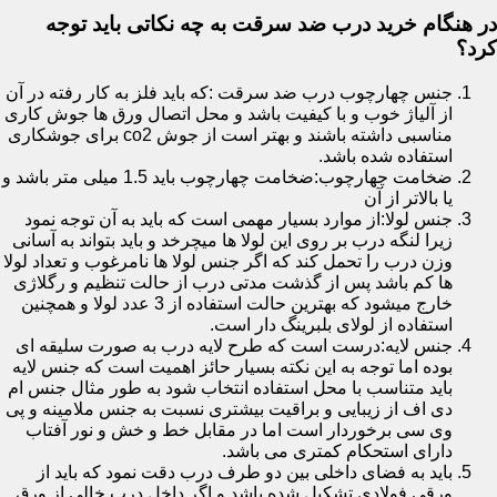
در هنگام خرید درب ضد سرقت به چه نکاتی باید توجه
کرد؟
جنس چهارچوب درب ضد سرقت :که باید فلز به کار رفته در آن
از آلیاژ خوب و با کیفیت باشد و محل اتصال ورق ها جوش کاری
مناسبی داشته باشند و بهتر است از جوش co2 برای جوشکاری
استفاده شده باشد.
ضخامت چهارچوب:ضخامت چهارچوب باید 1.5 میلی متر باشد و
یا بالاتر از آن
جنس لولا:از موارد بسیار مهمی است که باید به آن توجه نمود
زیرا لنگه درب بر روی این لولا ها میچرخد و باید بتواند به آسانی
وزن درب را تحمل کند که اگر جنس لولا ها نامرغوب و تعداد لولا
ها کم باشد پس از گذشت مدتی درب از حالت تنظیم و رگلاژی
خارج میشود که بهترین حالت استفاده از 3 عدد لولا و همچنین
استفاده از لولای بلبرینگ دار است.
جنس لایه:درست است که طرح لایه درب به صورت سلیقه ای
بوده اما توجه به این نکته بسیار حائز اهمیت است که جنس لایه
باید متناسب با محل استفاده انتخاب شود به طور مثال جنس ام
دی اف از زیبایی و براقیت بیشتری نسبت به جنس ملامینه و پی
وی سی برخوردار است اما در مقابل خط و خش و نور آفتاب
دارای استحکام کمتری می باشد.
باید به فضای داخلی بین دو طرف درب دقت نمود که باید از
ورقی فولادی تشکیل شده باشد و اگر داخل درب خالی از ورق