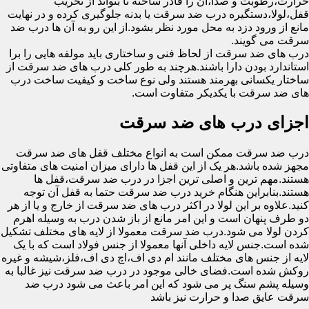
حرارت،رطوبت و صدا،آن را قادر ساخته تا بتواند از تخریب
قفل،لولا،دستگیره درب ضد سرقت یا بدنه جلوگیری کرده و در نهایت
مانع از ورود دزد به محل مورد نظر بشود.از این رو به آن ها درب ضد
سرقت می گویند.
درب های ضد سرقت از لحاظ فنی و ساختاری باید مولفه هایی را برا
استاندارد بودن دارا باشند.هرچند به طور کلی درب های ضد سرقت از
ساختار یکسانی بهرمند هستند ولی نوع ساخت و کیفیت ساخت درب
های ضد سرقت با یکدیکر متفاوت است.
اجزای درب های ضد سرقت
درب ضد سرقت ممکن است به انواع مختلف قفل های ضد سرقت
مجهز شده باشد.هر یک از این قفل ها دارای میزان امنیت های متفاوتی
هستند.مهم ترین و اصلی ترین اجزا در درب ضد سرقت،قفل ها
هستند.بنابراین هنگام خرید درب ضد سرقت حتما به قفل آن توجه
کنید.علاوه بر این لولا در اکثر درب های ضد سرقت از خارج و یا از هر
دو طرف پنهان است و این امر مانع از باز شدن درب به وسیله اهرم
کردن لولا می شود.درب ضد سرقت معمولا از لایه های مختلف تشکیل
شده است.جنس لایه داخلی آنها معمولا از جنس فولاد است که با یک
لایه از جنس های مختلف مانند ام دی اف،اچ دی اف،فلز،شیشه و غیره
روکش شده است.فضای خالی موجود در درب ضد سرقت نیز غالبا به
وسیله پشم سنگ پر می شود که این امر باعث می شود درب ضد
سرقت عایق صدا و حرارت نیز باشد