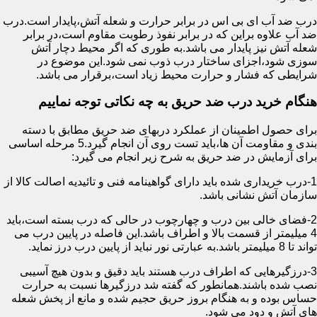
درب ضد آب ای بی اس در برابر حرارت و شعله آتش،پایدار است.درب
ضد آب علاوه براین که در برابر نفوذ رطوبت مقاوم است،در برابر
شعله آتش نیز پایدار می باشد.به طوری که اگر محیط دچار آتش
سوزی شود،اجزای ساختار درب ذوب نمی شود.این موضوع در
شرایطی که فشار و حرارت محیط زیاد است،برقرار می باشد.
هنگام خرید درب ضد حریق به چه نکاتی توجه نماییم
برای حصول اطمینان از عملکرد دربهای ضد حریق مطابق با دسته
بندی و مقاومت آن ها،باید تست روی آن انجام گیرد.5 مرحله اساسی
برای آزمایش در ضد حریق به شرح زیر انجام می گیرد:
1-درب خریداری شده باید دارای گواهینامه فنی و تائیدیه اصالت کالا از
سازمان آتش نشانی باشد.
2-فضای خالی بین درب و چهارچوب در حالی که درب بسته است،باید
4 میلیمتر از قسمت بالا و اطراف باشد.این فاصله در پایین درب می
تواند تا 8 میلیمتر باشد.به عبارتی نور نباید از پایین درب درز نماید.
3-درزگیرهایی که اطراف درب هستند باید دقیق و بدون هیچ آسیبی
نصب شده باشند.همانطور که گفته شد درزگیرها نسبت به حرارت
حساس بوده و به هنگام بروز حریق حجیم شده و مانع از پخش شعله
های آتش و دود می شود.