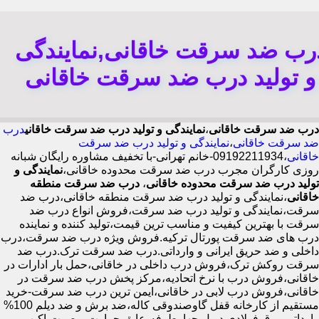
رب ضد سرقت خاقانی,نمایندگی
و تولید درب ضد سرقت خاقانی
درب ضد سرقت خاقانی
،
نمایندگی و تولید درب ضد سرقت خاقانی
درب
ضد سرقت خاقانی
،
نمایندگی و تولید درب ضد سرقت
خاقانی
،09192211934-خانم تهرانی-با تخفیف مشاوره رایگان شبانه
روزی کارگران مجرب درب ضد سرقت محدوده خاقانی،
نمایندگی و
تولید درب ضد سرقت محدوده خاقانی
،
درب ضد سرقت منطقه
خاقانی
،نمایندگی و تولید درب ضد سرقت منطقه خاقانی،درب ضد
سرقت،نمایندگی و تولید درب ضد سرقت،فروش انواع درب ضد
سرقت با بهترین کیفیت و مناسب ترین قیمت،تولید کننده و نماینده
درب های ضد سرقت پورتال ترکیه.فروش ویژه درب ضد سرقت،درب
داخلی و ضد حریق ایرانی و وارداتی.درب ضد سرقت ترک.درب ضد
سرقت روکش ترک،فروش درب داخلی در خاقانی،حمل بار ادارات در
خاقانی،فروش درب با نرخ اتحادیه،مرکز پخش درب ضد سرقت در
خاقانی،فروش درب لابی در خاقانی،ایمن ترین درب ضد سرقت-خرید
مستقیم از کارخانه قفل گاوصندوقی کاله،ضد برش و ضد دیلم 100%
وارداتی،ورق فولادی دوبل چهارطرفه،عایق حرارت و صوت،اکیپ