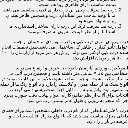
قیمت مناسب دارای ظاهری زیبا هم است.
درب ضد سرقت چینی:این درب دارای قیمت مناسبی می باشد
اما با توجه ساخت غیر استاندارد درب و همچنین ظاهر نچندان
زیبا پیشنهاد نمی شود.
درب ضد سرقت ترک:این درب دارای ساختار استانداردی می
باشد اما از از نظر قیمت مقرون به صرفه نیستند.
درب ورودی منزل
:درب لابی و یا درب ورودی ساختمان از جمله
عوامل تأثیر گذار در ظاهر کل ساختمان می باشد.طبق تحقیقات انجام
شده،درب لابی لوکس می تواند ارزش هر متر مربع از آپارتمان را ۱۰۰
تا ۵۰۰ هزار تومان افزایش دهد.
اصولاً درب ورودی آپارتمان با توجه به عرض و ارتفاع می تواند
ضخامتی بین ۵ تا ۷ سانتی متر داشته باشد و همچنین درب لابی می
تواند از ترکیب شیشه و چوب ساخته شود،علاوه بر این قابلیت تولید در
انواع سبک ها از جمله مدرن و کلاسیک را دارد و با انواع رنگ ها از جمله
پوششی،وایت واش،پتینه و …قابل اجرا است.پیشنهاد می گردد در
انتخاب یراق آلات از نظر ظاهر،کارایی،دوام نهایت دقت صورت پذیرد
چرا که منجر به زیبایی و طول عمر بیشتر درب می شود.
درب داخلی
:همانطور که از نام درب داخلی مشخص است،برای فضای
داخلی منازل مناسب می باشد که با انواع متریال قابلیت ساخت و
عرضه در بازار را دارد.