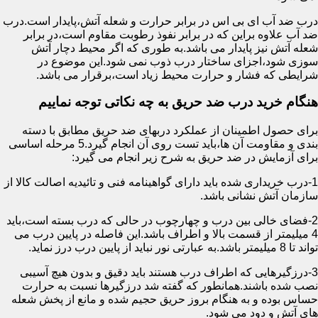
درب ضد آب ای بی اس در برابر حرارت و شعله آتش،پایدار است.درب
ضد آب علاوه براین که در برابر نفوذ رطوبت مقاوم است،در برابر
شعله آتش نیز پایدار می باشد.به طوری که اگر محیط دچار آتش
سوزی شود،اجزای ساختار درب ذوب نمی شود.این موضوع در
شرایطی که فشار و حرارت محیط زیاد است،برقرار می باشد.
هنگام خرید درب ضد حریق به چه نکاتی توجه نماییم
برای حصول اطمینان از عملکرد دربهای ضد حریق مطابق با دسته
بندی و مقاومت آن ها،باید تست روی آن انجام گیرد.5 مرحله اساسی
برای آزمایش در ضد حریق به شرح زیر انجام می گیرد:
1-درب خریداری شده باید دارای گواهینامه فنی و تائیدیه اصالت کالا از
سازمان آتش نشانی باشد.
2-فضای خالی بین درب و چهارچوب در حالی که درب بسته است،باید
4 میلیمتر از قسمت بالا و اطراف باشد.این فاصله در پایین درب می
تواند تا 8 میلیمتر باشد.به عبارتی نور نباید از پایین درب درز نماید.
3-درزگیرهایی که اطراف درب هستند باید دقیق و بدون هیچ آسیبی
نصب شده باشند.همانطور که گفته شد درزگیرها نسبت به حرارت
حساس بوده و به هنگام بروز حریق حجیم شده و مانع از پخش شعله
های آتش و دود می شود.