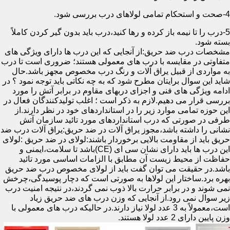
4-صحت و استحکام تمامی لولاهای درب بررسی شود.
5-درب را تا نیمه باز کرده و رها کنید،درب باید بدون گیر کردن کاملاً
بسته شود.
مشخصات درب ضد حریق:از آنجایی که این درب ها دارای ویژگی های
متفاوتی در مقایسه با درب های معمولی هستند؛ ضروری است تا درب
به مواردی از قبیل یراق آلات و رنگ درب مخصوص مجهز باشد.حال
شاید این سوال برایتان مطرح شود که به چه نکاتی باید توجه نمود ؟ در
ادامه ویژگی های فنی و اجزای دربهای مقاوم در برابر آتش را مورد
بررسی قرار می دهیم.لازم به ذکر است ؛ اغلب تولیدکنندگان فعال در
این حوزه تمامی موارد زیر را در استانداردهای خود در نظر دارند.از
طرفی در صورتی که درب استانداردهای مورد تائید سازمان آتش
نشانی را داشته باشد،مجوز یراق آلات در ضد حریق:یراق آلات درب ضد
حریق باید از مقاومت بالایی برخوردار باشند:لولای در ضد حریق :لولای
این درب ها باید دارای نشان سی ای (CE)باشد تا سلامت،ایمنی و
حفاظت از محیط زیست آن مطابق با الزامات اساسی مورد تائید
باشد.در حقیقت می توان گفت باید از لولای مخصوص درب ضد حریق
بهره برد.ساختار این لولاها به صورتی است که دچار پوسیدگی،چرخش
نمی شوند و در برابر حرارت بالا ذوب نمی گردند،در نتیجه امنیت درب
زیر سوال نمی رود.از آنجایی که وزن درب های ضد حریق زیاد
است،معمولاً به 3 عدد لولا نیاز دارند.در حالیکه درب های معمولی با
وزن پایین دارای 2 عدد لولا هستند.