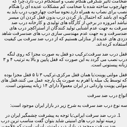
ضخامت تأثیر شگرفی هنگام نصب و استحکام درب دارد،چرا که
چهارچوب ساخته شده با ضخامت کم مشکلات عدیده ای را هنگام
نصب برای نصاب به همراه دارد.نحوه ساخت چهارچوب درب باید به
گونه ای باشد که احتمال باز کردن درب بدون قفل کردن آن میسر
نباشد امروزه در برخی از کارگاه های تولیدی و کارخانه درب ضد
سرقت به جهت عدم آشنایی تولید کنندگان از استراکچر درب های
ضدسرقت و به جهت عدم مهندسی سازی درب های ضدسرقت شاهد
دزدی های عدیده از منازلی هستیم که از درب ضد سرقت بی کیفیت
استفاده کرده اند.
قفل درب ضد سرقت:ترکیب دو قفل به صورت مجزا که روی لنگه
درب نصب می گردد به این صورت که قفل پایین و بالا به ترتیب ۴ و ۳
زبانه پیستونی است.
قفل مولتی پوینت:یا همان قفل مرکزی،ترکیب ۳ تا ۵ قفل مجزا بوده
که توسط یک میله یا اهرم به صورت یک پارچه عمل می کنند،قفل های
مولتی پوینت وارداتی در ایران معمولاً دارای ۱۴ زبانه پیستونی است.
انواع درب ضد سرقت
سه نوع درب ضد سرقت به شرح زیر در بازار ایران موجود است:
درب ضد سرقت ایرانی:با توجه به پیشرفت چشمگیر ایران در
زمینه تولید درب های امنیتی شاید بتوان گفت مناسب ترین درب
ضد سرقت موجود در بازار درب امنیتی ایرانی است که علاوه بر