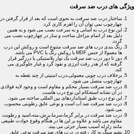
ویژگی های درب ضد سرقت
ساختار درب ضد سرقت به نحوی است که بعد از قرار گرفتن در
چهارچوب نمی توان آن را اهرم کاری کرد.
این نوع درب به آسانی و به سرعت نصب می شود و به همین
دلیل بعد از اتمام مراحل ساخت و ساز در چهارچوب نصب می
گردد.
رنگ بندی درب های ضد سرقت متنوع است و روکش این درب
ها معمولا از جنس MDF با روکش رنگ یا PVC می باشد.
دور تا دور درب ضد سرقت یک نوار پلاستیکی یا درزگیر قرار
گرفته که از هدر رفت انرژی و نفوذ گرد و غبار جلوگیری می
کند.
برخلاف درب چوبی معمولی،درب امنیتی از چند نقطه به
چهارچوب متصل می شود.
درب ضد سرقت بسیار محکم و مقاوم است و وجود لایه فولادی
در آن نشانه استحکام این نوع درب هاست.
این نوع درب طبق استانداردهای بین المللی ساخته می شود.
درب ضد سرقت ضد آب است و نوعی عایق رطوبتی محسوب
می شود.
درب ضد سرقت در برابر گرما،سرما،برش،مته،اسید و رطوبت
مقاوم می باشد و علاوه بر این ها در هنگام وقوع حوادث طبیعی
مانند زلزله آسیب بسیار جزئی می بیند.
پشم سنگ به کار رفته در درب های ضد سرقت نوعی عایق