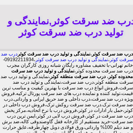
رب ضد سرقت کوثر,نمایندگی و
تولید درب ضد سرقت کوثر
درب ضد سرقت کوثر
،
نمایندگی و تولید درب ضد سرقت کوثر
درب ضد
سرقت کوثر
،
نمایندگی و تولید درب ضد سرقت کوثر
،09192211934-
خانم تهرانی-با تخفیف مشاوره رایگان شبانه روزی کارگران مجرب
درب ضد سرقت محدوده کوثر،
نمایندگی و تولید درب ضد سرقت
محدوده کوثر
،
درب ضد سرقت منطقه کوثر
،نمایندگی و تولید درب ضد
سرقت منطقه کوثر،درب ضد سرقت،نمایندگی و تولید درب ضد
سرقت،فروش انواع درب ضد سرقت با بهترین کیفیت و مناسب ترین
قیمت،تولید کننده و نماینده درب های ضد سرقت پورتال ترکیه.فروش
ویژه درب ضد سرقت،درب داخلی و ضد حریق ایرانی و وارداتی.درب
ضد سرقت ترک.درب ضد سرقت روکش ترک،فروش درب داخلی در
کوثر،حمل بار ادارات در کوثر،فروش درب با نرخ اتحادیه،مرکز پخش
درب ضد سرقت در کوثر،فروش درب لابی در کوثر،ایمن ترین درب
ضد سرقت-خرید مستقیم از کارخانه قفل گاوصندوقی کاله،ضد برش
و ضد دیلم 100% وارداتی،ورق فولادی دوبل چهارطرفه،عایق حرارت
و صوت،اکیپ نصاب حرفه ای با گارانتی نصب 2 ساله،نصب 2