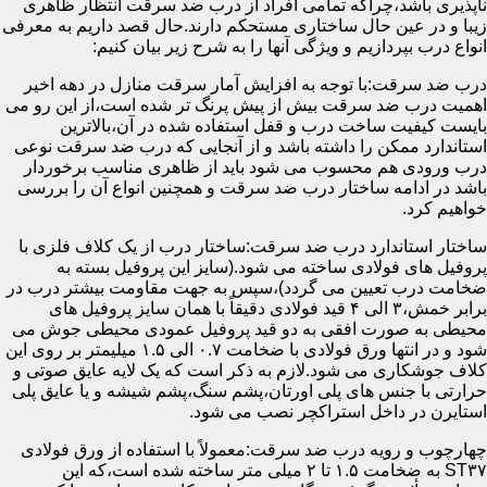
ناپذیری باشد،چراکه تمامی افراد از درب ضد سرقت انتظار ظاهری
زیبا و در عین حال ساختاری مستحکم دارند.حال قصد داریم به معرفی
انواع درب بپردازیم و ویژگی آنها را به شرح زیر بیان کنیم:
درب ضد سرقت:با توجه به افزایش آمار سرقت منازل در دهه اخیر
اهمیت درب ضد سرقت بیش از پیش پرنگ تر شده است،از این رو می
بایست کیفیت ساخت درب و قفل استفاده شده در آن،بالاترین
استاندارد ممکن را داشته باشد و از آنجایی که درب ضد سرقت نوعی
درب ورودی هم محسوب می شود باید از ظاهری مناسب برخوردار
باشد در ادامه ساختار درب ضد سرقت و همچنین انواع آن را بررسی
خواهیم کرد.
ساختار استاندارد درب ضد سرقت:ساختار درب از یک کلاف فلزی با
پروفیل های فولادی ساخته می شود.(سایز این پروفیل بسته به
ضخامت درب تعیین می گردد)،سپس به جهت مقاومت بیشتر درب در
برابر خمش،۳ الی ۴ قید فولادی دقیقاً با همان سایز پروفیل های
محیطی به صورت افقی به دو قید پروفیل عمودی محیطی جوش می
شود و در انتها ورق فولادی با ضخامت ۰.۷ الی ۱.۵ میلیمتر بر روی این
کلاف جوشکاری می شود.لازم به ذکر است که یک لایه عایق صوتی و
حرارتی با جنس های پلی اورتان،پشم سنگ،پشم شیشه و یا عایق پلی
استایرن در داخل استراکچر نصب می شود.
چهارچوب و رویه درب ضد سرقت:معمولاً با استفاده از ورق فولادی
ST۳۷ به ضخامت ۱.۵ تا ۲ میلی متر ساخته شده است،که این