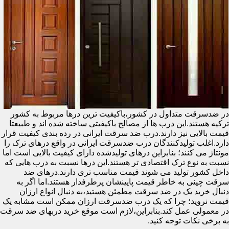
در ضدسرقت متداول در کشور،باکیفیت ترین درها مربوط به کشور
ترکیه هستند.این درب ها از مصالح باکیفیتی ساخته شده اند و طبیعتا
قیمت بالایی نیز دارند.درب ضد سرقت ایرانی در رده بندی کیفیت قرار
دارد.اغلب تولیدکنندگان درب ضدسرقت ایرانی در واقع درهای ترک را
مونتاژ می کنند؛ بنابراین درهای تولیدشده دارای کیفیت بالایی است اما
نسبت به نوع ترک اقتصادی تر هستند.این درها نسبت به درب هایی که
داخل کشور تولید می شوند قیمت مناسب تری دارند.درهای ضد
سرقت چینی به خاطر قیمت پایینشان پرطرفدار هستند.اما اگر به
دنبال خرید یک در ضد سرقت مطمئن هستید،به دنبال انواع ارزان
قیمت نروید؛ چرا که یک درب ضدسرقت ارزان ممکن است مشابه یک
در معمولی عمل کند.بنابراین،لازم است موقع خرید دربهای ضد سرقت
به برخی نکات توجه کنید.