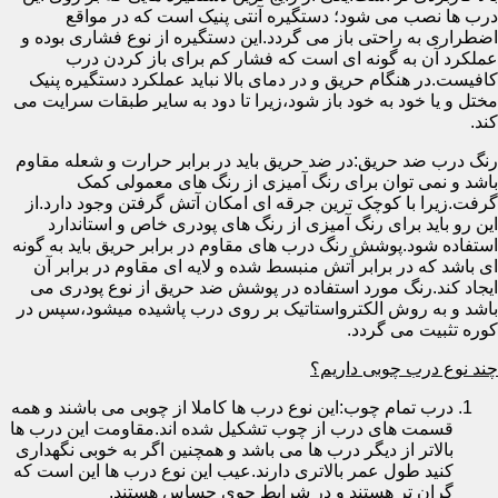
درب ها نصب می شود؛ دستگیره آنتی پنیک است که در مواقع
اضطراری به راحتی باز می گردد.این دستگیره از نوع فشاری بوده و
عملکرد آن به گونه ای است که فشار کم برای باز کردن درب
کافیست.در هنگام حریق و در دمای بالا نباید عملکرد دستگیره پنیک
مختل و یا خود به خود باز شود،زیرا تا دود به سایر طبقات سرایت می
کند.
رنگ درب ضد حریق:در ضد حریق باید در برابر حرارت و شعله مقاوم
باشد و نمی توان برای رنگ آمیزی از رنگ های معمولی کمک
گرفت.زیرا با کوچک ترین جرقه ای امکان آتش گرفتن وجود دارد.از
این رو باید برای رنگ آمیزی از رنگ های پودری خاص و استاندارد
استفاده شود.پوشش رنگ درب های مقاوم در برابر حریق باید به گونه
ای باشد که در برابر آتش منبسط شده و لایه ای مقاوم در برابر آن
ایجاد کند.رنگ مورد استفاده در پوشش ضد حریق از نوع پودری می
باشد و به روش الکترواستاتیک بر روی درب پاشیده میشود،سپس در
کوره تثبیت می گردد.
چند نوع درب چوبی داریم؟
درب تمام چوب:این نوع درب ها کاملا از چوبی می باشند و همه
قسمت های درب از چوب تشکیل شده اند.مقاومت این درب ها
بالاتر از دیگر درب ها می باشد و همچنین اگر به خوبی نگهداری
کنید طول عمر بالاتری دارند.عیب این نوع درب ها این است که
گران تر هستند و در شرایط جوی حساس هستند.