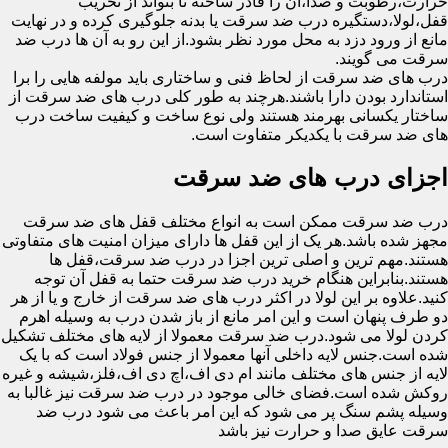
حرارت،رطوبت و صدا،آن را قادر ساخته تا بتواند از تخریب
قفل،لولا،دستگیره درب ضد سرقت یا بدنه جلوگیری کرده و در نهایت
مانع از ورود دزد به محل مورد نظر بشود.از این رو به آن ها درب ضد
سرقت می گویند.
درب های ضد سرقت از لحاظ فنی و ساختاری باید مولفه هایی را برا
استاندارد بودن دارا باشند.هرچند به طور کلی درب های ضد سرقت از
ساختار یکسانی بهرمند هستند ولی نوع ساخت و کیفیت ساخت درب
های ضد سرقت با یکدیکر متفاوت است.
اجزای درب های ضد سرقت
درب ضد سرقت ممکن است به انواع مختلف قفل های ضد سرقت
مجهز شده باشد.هر یک از این قفل ها دارای میزان امنیت های متفاوتی
هستند.مهم ترین و اصلی ترین اجزا در درب ضد سرقت،قفل ها
هستند.بنابراین هنگام خرید درب ضد سرقت حتما به قفل آن توجه
کنید.علاوه بر این لولا در اکثر درب های ضد سرقت از خارج و یا از هر
دو طرف پنهان است و این امر مانع از باز شدن درب به وسیله اهرم
کردن لولا می شود.درب ضد سرقت معمولا از لایه های مختلف تشکیل
شده است.جنس لایه داخلی آنها معمولا از جنس فولاد است که با یک
لایه از جنس های مختلف مانند ام دی اف،اچ دی اف،فلز،شیشه و غیره
روکش شده است.فضای خالی موجود در درب ضد سرقت نیز غالبا به
وسیله پشم سنگ پر می شود که این امر باعث می شود درب ضد
سرقت عایق صدا و حرارت نیز باشد