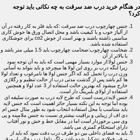
در هنگام خرید درب ضد سرقت به چه نکاتی باید توجه
کرد؟
جنس چهارچوب درب ضد سرقت :که باید فلز به کار رفته در آن
از آلیاژ خوب و با کیفیت باشد و محل اتصال ورق ها جوش کاری
مناسبی داشته باشند و بهتر است از جوش co2 برای جوشکاری
استفاده شده باشد.
ضخامت چهارچوب:ضخامت چهارچوب باید 1.5 میلی متر باشد و
یا بالاتر از آن
جنس لولا:از موارد بسیار مهمی است که باید به آن توجه نمود
زیرا لنگه درب بر روی این لولا ها میچرخد و باید بتواند به آسانی
وزن درب را تحمل کند که اگر جنس لولا ها نامرغوب و تعداد لولا
ها کم باشد پس از گذشت مدتی درب از حالت تنظیم و رگلاژی
خارج میشود که بهترین حالت استفاده از 3 عدد لولا و همچنین
استفاده از لولای بلبرینگ دار است.
جنس لایه:درست است که طرح لایه درب به صورت سلیقه ای
بوده اما توجه به این نکته بسیار حائز اهمیت است که جنس لایه
باید متناسب با محل استفاده انتخاب شود به طور مثال جنس ام
دی اف از زیبایی و براقیت بیشتری نسبت به جنس ملامینه و پی
وی سی برخوردار است اما در مقابل خط و خش و نور آفتاب
دارای استحکام کمتری می باشد.
باید به فضای داخلی بین دو طرف درب دقت نمود که باید از
ورقی فولادی تشکیل شده باشد و اگر داخل درب خالی از ورق