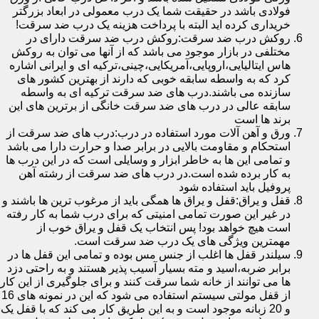
فولادی باشد در حقیقت شما یک درب معمولی در ابعاد بزرگتر
خریداری کرده اید البته با پرداخت هزینه یک درب ضد سرقت!
روکش درب ضد سرقت:روکش درب ضد سرقت دارای در
مختلفی در بازار موجود می باشد که از آنها می توان به روکش
هاس ایتالیایی،اروپایی،آمریکایی،چینی،ترکیه ای و ایرانی اشاره
کرد که به واسطه سابقه خوبی که دارند از بهترین کشور های
سازنده می باشند.درب های ضد سرقت ترکیه ای به واسطه
سابقه عالی در درب های ضد سرقت خانگی از برترین های این
برند ها است
ورق و آهن آلات مورد استفاده در درب:درب های ضد سرقت از
استحکام و مقاومت بالایی در برابر صدا و حرارت دارا می باشد
و تمامی این ها به خاطر ابزار و وسایلی است که در این درب ها
به کار برده شده است.در درب های ضد سرقت از رشته آهن
پروفیل باید استفاده شود
قفل و یراق:قفل و یراق ها همگی باید از مرغوب ترین ها باشند و
در غیر این صورت تمامی امنیتی که برای درب شما به کار رفته
است هیچ خواهد بود! پس انتخاب یک قفل و یراق خوب از
مهمترین ویژگی های یک درب ضد سرقت است.
سیلندر قفل ها اغلب از جنس مس بوده و تمامی این قفل ها در
برابر ضربه،اسید و مته بسیار آسیب پذیر هستند و به راحتی دزد
ها می توانند از خانه شما سرقت کنند و برای جلوگیری از این کار
از قفل مولتی سیستم استفاده می شود که این در نمونه های 16
و 20 زبانه موجود است و به این طریق کار می کند که با قفل یک