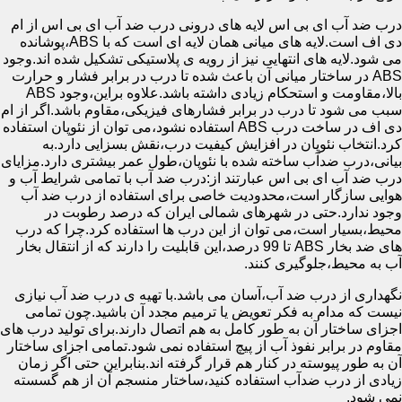
درب ضد آب ای بی اس لایه های درونی درب ضد آب ای بی اس از ام
دی اف است.لایه های میانی همان لایه ای است که با ABS،پوشانده
می شود.لایه های انتهایی نیز از رویه ی پلاستیکی تشکیل شده اند.وجود
ABS در ساختار میانی آن باعث شده تا درب در برابر فشار و حرارت
بالا،مقاومت و استحکام زیادی داشته باشد.علاوه براین،وجود ABS
سبب می شود تا درب در برابر فشارهای فیزیکی،مقاوم باشد.اگر از ام
دی اف در ساخت درب ABS استفاده نشود،می توان از نئوپان استفاده
کرد.انتخاب نئوپان در افزایش کیفیت درب،نقش بسزایی دارد.به
بیانی،درب ضدآب ساخته شده با نئوپان،طول عمر بیشتری دارد.مزایای
درب ضد آب ای بی اس عبارتند از:درب ضد آب با تمامی شرایط آب و
هوایی سازگار است،محدودیت خاصی برای استفاده از درب ضد آب
وجود ندارد.حتی در شهرهای شمالی ایران که درصد رطوبت در
محیط،بسیار است،می توان از این درب ها استفاده کرد.چرا که درب
های ضد بخار ABS تا 99 درصد،این قابلیت را دارند که از انتقال بخار
آب به محیط،جلوگیری کنند.
نگهداری از درب ضد آب،آسان می باشد.با تهیه ی درب ضد آب نیازی
نیست که مدام به فکر تعویض یا ترمیم مجدد آن باشید.چون تمامی
اجزای ساختار آن به طور کامل به هم اتصال دارند.برای تولید درب های
مقاوم در برابر نفوذ آب از پیچ استفاده نمی شود.تمامی اجزای ساختار
آن به طور پیوسته در کنار هم قرار گرفته اند.بنابراین حتی اگر زمان
زیادی از درب ضدآب استفاده کنید،ساختار منسجم آن از هم گسسته
نمی شود.