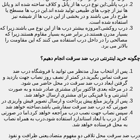
درب پانلی:این نوع درب ها از پانل و کلاف ساخته شده اند و پانل
ها نیز از چوب های طبیعی تولید شده اند.این درب ها مسطح یا
طرح دار می باشند و در بخشی از این درب ها از شیشه نیز
استفاده شده است.
درب روکشی:امروزه بیشتر درب ها از این نوع می باشند.زیرا که
بسیار مدرن هستند.در برابر ضربه بسیار مقاوم هستند.زیرا که
مصالحی را در داخل درب استفاده می کنند که این مقاومت را
بالاتر می برد.
چگونه خرید اینترنتی درب ضد سرقت انجام دهیم؟
پس از انتخاب مدل مدنظر می توانید با فروشگاه درب ضد
سرقت تماس بگیرید.در کمتر از نصف روز نصاب جهت بازدید و
گرفتن ابعاد درب ضد سرقت در محل حاضر می شود.
در مرحله بعدی فاکتور برای مشتری صادر شده و به صورت
اینترنتی و یا فیزیکی برای مشتری ارسال خواهد شد.
پس از واریز مبلغ پیش پرداخت و ارسال تصویر فیش واریزی در
صورتی که درب ضد سرقت سفارشی باشد،ساخته خواهد شد
سپس نصاب جهت نصب درب مراجعه خواهد کرد.اما در صورتی
که از درب با ابعاد استاندارد استفاده شود،درب به همراه نصاب
به محل فرستاده خواهد شد.
درب ضد سرقت محل تلاقی دو مفهوم متضاد،یعنی ظرافت و نفوذ