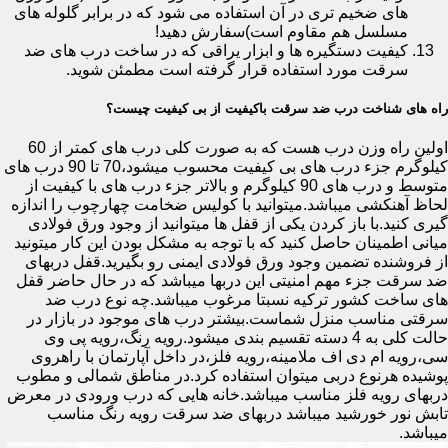
های ضخیم تری در آن استفاده می شود که در برابر گلوله های
مسلسل هم مقاوم است)سفارش دهید!
کیفیت دستگیره ها و ابزار یراقی که در ساخت درب های ضد
سرقت مورد استفاده قرار گرفته است مطمئن شوید.
راه های شناخت درب ضد سرقت باکیفیت از بی کیفیت چیست؟
اولین راه وزن درب هست که به صورت کلی درب های کمتر از 60
کیلوگرم جزء درب های بی کیفیت محسوب میشود،70 تا 90 درب های
متوسط و درب های 90 کیلوگرم و بالاتر جزء درب های با کیفیت از
لحاظ آهنکشی میباشد.میتوانید با کولیس ضخامت چهارچوب را اندازه
گیری کنید.با باز کردن یکی از قفل ها میتوانید از وجود ورق فولادی
میانی اطمینان حاصل کنید که با توجه به مشکل بودن این کار میتونید
از فروشنده تضمین وجود ورق فولادی ایمنی رو بگیرید.قفل دربهای
ضد سرقت جزء مهم امنیتی این دربها میباشد که در حال حاضر قفل
های ساخت کشور ترکیه نسبتا مرغوب میباشد.چه نوع درب ضد
سرقتی مناسب منزل شماست.بیشتر درب های موجود در بازار در
حالت کلی به 4 دسته تقسیم بندی میشود.رویه رنگ،رویه پی وی
سی،رویه ام دی اف ملامینه،رویه فلز،در داخل آپارتمان با راهروی
پوشیده هرنوع دربی میتوان استفاده کرد.در مناطق شمالی و مطوب
دربهای رویه فلز مناسب میباشد.خانه هایی که درب ورودی در معرض
تابش نور خورشید میباشد دربهای ضد سرقت رویه رنگ مناسب
میباشد.