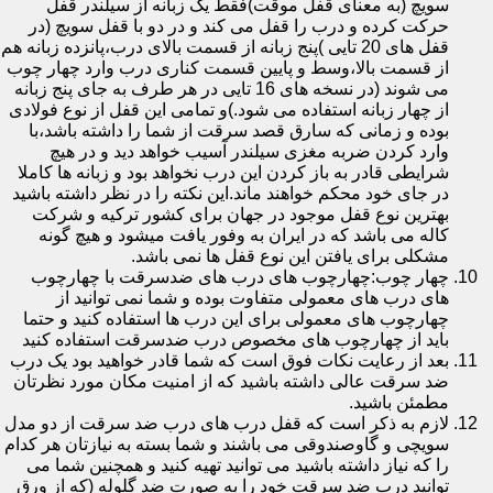
سویچ (به معنای قفل موقت)فقط یک زبانه از سیلندر قفل
حرکت کرده و درب را قفل می کند و در دو با قفل سویچ (در
قفل های 20 تایی )پنج زبانه از قسمت بالای درب،پانزده زبانه هم
از قسمت بالا،وسط و پایین قسمت کناری درب وارد چهار چوب
می شوند (در نسخه های 16 تایی در هر طرف به جای پنج زبانه
از چهار زبانه استفاده می شود.)و تمامی این قفل از نوع فولادی
بوده و زمانی که سارق قصد سرقت از شما را داشته باشد،با
وارد کردن ضربه مغزی سیلندر آسیب خواهد دید و در هیچ
شرایطی قادر به باز کردن این درب نخواهد بود و زبانه ها کاملا
در جای خود محکم خواهند ماند.این نکته را در نظر داشته باشید
بهترین نوع قفل موجود در جهان برای کشور ترکیه و شرکت
کاله می باشد که در ایران به وفور یافت میشود و هیچ گونه
مشکلی برای یافتن این نوع قفل ها نمی باشد.
چهار چوب:چهارچوب های درب های ضدسرقت با چهارچوب
های درب های معمولی متفاوت بوده و شما نمی توانید از
چهارچوب های معمولی برای این درب ها استفاده کنید و حتما
باید از چهارچوب های مخصوص درب ضدسرقت استفاده کنید
بعد از رعایت نکات فوق است که شما قادر خواهید بود یک درب
ضد سرقت عالی داشته باشید که از امنیت مکان مورد نظرتان
مطمئن باشید.
لازم به ذکر است که قفل درب های درب ضد سرقت از دو مدل
سویچی و گاوصندوقی می باشند و شما بسته به نیازتان هر کدام
را که نیاز داشته باشید می توانید تهیه کنید و همچنین شما می
توانید درب ضد سرقت خود را به صورت ضد گلوله (که از ورق