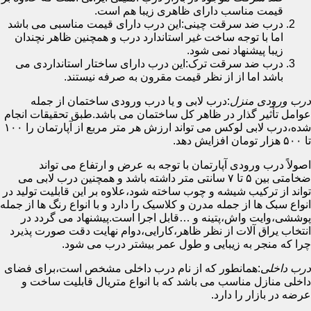
قیمت مناسب دارای ظاهری زیبا هم است.
درب ضد سرقت چینی:این درب دارای قیمت مناسبی می باشد
اما با توجه ساخت غیر استاندارد درب و همچنین ظاهر نچندان
زیبا پیشنهاد نمی شود.
درب ضد سرقت ترک:این درب دارای ساختار استانداردی می
باشد اما از از نظر قیمت مقرون به صرفه نیستند.
درب ورودی منزل
:درب لابی و یا درب ورودی ساختمان از جمله
عوامل تأثیر گذار در ظاهر کل ساختمان می باشد.طبق تحقیقات انجام
شده،درب لابی لوکس می تواند ارزش هر متر مربع از آپارتمان را ۱۰۰
تا ۵۰۰ هزار تومان افزایش دهد.
اصولاً درب ورودی آپارتمان با توجه به عرض و ارتفاع می تواند
ضخامتی بین ۵ تا ۷ سانتی متر داشته باشد و همچنین درب لابی می
تواند از ترکیب شیشه و چوب ساخته شود،علاوه بر این قابلیت تولید در
انواع سبک ها از جمله مدرن و کلاسیک را دارد و با انواع رنگ ها از جمله
پوششی،وایت واش،پتینه و …قابل اجرا است.پیشنهاد می گردد در
انتخاب یراق آلات از نظر ظاهر،کارایی،دوام نهایت دقت صورت پذیرد
چرا که منجر به زیبایی و طول عمر بیشتر درب می شود.
درب داخلی
:همانطور که از نام درب داخلی مشخص است،برای فضای
داخلی منازل مناسب می باشد که با انواع متریال قابلیت ساخت و
عرضه در بازار را دارد.