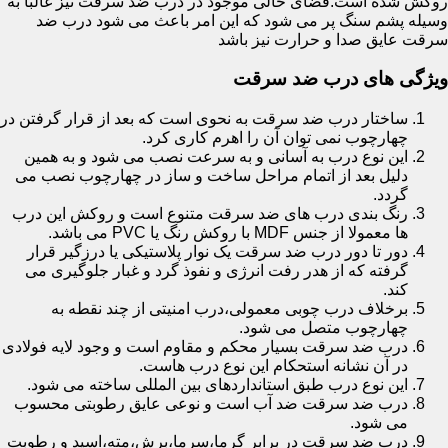
روکش شده است.فضای خالی موجود در درب ضد سرقت نیز غالبا به
وسیله پشم سنگ پر می شود که این امر باعث می شود درب ضد
سرقت عایق صدا و حرارت نیز باشد
ویژگی های درب ضد سرقت
ساختار درب ضد سرقت به نحوی است که بعد از قرار گرفتن در
چهارچوب نمی توان آن را اهرم کاری کرد.
این نوع درب به آسانی و به سرعت نصب می شود و به همین
دلیل بعد از اتمام مراحل ساخت و ساز در چهارچوب نصب می
گردد.
رنگ بندی درب های ضد سرقت متنوع است و روکش این درب
ها معمولا از جنس MDF با روکش رنگ یا PVC می باشد.
دور تا دور درب ضد سرقت یک نوار پلاستیکی یا درزگیر قرار
گرفته که از هدر رفت انرژی و نفوذ گرد و غبار جلوگیری می
کند.
برخلاف درب چوبی معمولی،درب امنیتی از چند نقطه به
چهارچوب متصل می شود.
درب ضد سرقت بسیار محکم و مقاوم است و وجود لایه فولادی
در آن نشانه استحکام این نوع درب هاست.
این نوع درب طبق استانداردهای بین المللی ساخته می شود.
درب ضد سرقت ضد آب است و نوعی عایق رطوبتی محسوب
می شود.
درب ضد سرقت در برابر گرما،سرما،برش،مته،اسید و رطوبت