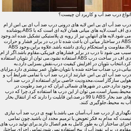
انواع درب ضد آب و کاربرد آن چیست؟
درب ضد آب ای بی اس لایه های درونی درب ضد آب ای بی اس از ام
دی اف است.لایه های میانی همان لایه ای است که با ABS،پوشانده
می شود.لایه های انتهایی نیز از رویه ی پلاستیکی تشکیل شده اند.وجود
ABS در ساختار میانی آن باعث شده تا درب در برابر فشار و حرارت
بالا،مقاومت و استحکام زیادی داشته باشد.علاوه براین،وجود ABS
سبب می شود تا درب در برابر فشارهای فیزیکی،مقاوم باشد.اگر از ام
دی اف در ساخت درب ABS استفاده نشود،می توان از نئوپان استفاده
کرد.انتخاب نئوپان در افزایش کیفیت درب،نقش بسزایی دارد.به
بیانی،درب ضدآب ساخته شده با نئوپان،طول عمر بیشتری دارد.مزایای
درب ضد آب ای بی اس عبارتند از:درب ضد آب با تمامی شرایط آب و
هوایی سازگار است،محدودیت خاصی برای استفاده از درب ضد آب
وجود ندارد.حتی در شهرهای شمالی ایران که درصد رطوبت در
محیط،بسیار است،می توان از این درب ها استفاده کرد.چرا که درب
های ضد بخار ABS تا 99 درصد،این قابلیت را دارند که از انتقال بخار
آب به محیط،جلوگیری کنند.
نگهداری از درب ضد آب،آسان می باشد.با تهیه ی درب ضد آب نیازی
نیست که مدام به فکر تعویض یا ترمیم مجدد آن باشید.چون تمامی
اجزای ساختار آن به طور کامل به هم اتصال دارند.برای تولید درب های
مقاوم در برابر نفوذ آب از پیچ استفاده نمی شود.تمامی اجزای ساختار