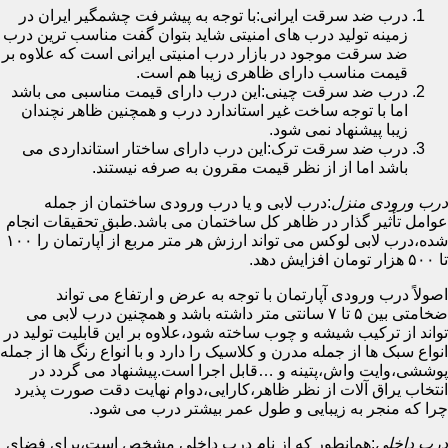
درب ضد سرقت ایرانی:با توجه به پیشرفت چشمگیر ایران در
زمینه تولید درب های امنیتی شاید بتوان گفت مناسب ترین درب
ضد سرقت موجود در بازار درب امنیتی ایرانی است که علاوه بر
قیمت مناسب دارای ظاهری زیبا هم است.
درب ضد سرقت چینی:این درب دارای قیمت مناسبی می باشد
اما با توجه ساخت غیر استاندارد درب و همچنین ظاهر نچندان
زیبا پیشنهاد نمی شود.
درب ضد سرقت ترک:این درب دارای ساختار استانداردی می
باشد اما از از نظر قیمت مقرون به صرفه نیستند.
درب ورودی منزل
:درب لابی و یا درب ورودی ساختمان از جمله
عوامل تأثیر گذار در ظاهر کل ساختمان می باشد.طبق تحقیقات انجام
شده،درب لابی لوکس می تواند ارزش هر متر مربع از آپارتمان را ۱۰۰
تا ۵۰۰ هزار تومان افزایش دهد.
اصولاً درب ورودی آپارتمان با توجه به عرض و ارتفاع می تواند
ضخامتی بین ۵ تا ۷ سانتی متر داشته باشد و همچنین درب لابی می
تواند از ترکیب شیشه و چوب ساخته شود،علاوه بر این قابلیت تولید در
انواع سبک ها از جمله مدرن و کلاسیک را دارد و با انواع رنگ ها از جمله
پوششی،وایت واش،پتینه و …قابل اجرا است.پیشنهاد می گردد در
انتخاب یراق آلات از نظر ظاهر،کارایی،دوام نهایت دقت صورت پذیرد
چرا که منجر به زیبایی و طول عمر بیشتر درب می شود.
درب داخلی
:همانطور که از نام درب داخلی مشخص است،برای فضای