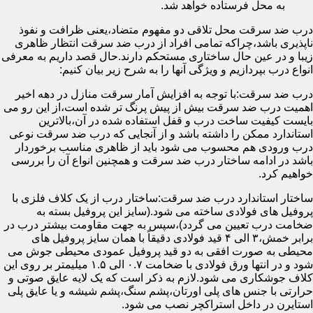
به محل فرستاده خواهد شد.
درب ضد سرقت محل تلاقی دو مفهوم متضاد،یعنی ظرافت و نفوذ
ناپذیری باشد،چراکه تمامی افراد از درب ضد سرقت انتظار ظاهری
زیبا و در عین حال ساختاری مستحکم دارند.حال قصد داریم به معرفی
انواع درب بپردازیم و ویژگی آنها را به شرح زیر بیان کنیم:
درب ضد سرقت:با توجه به افزایش آمار سرقت منازل در دهه اخیر
اهمیت درب ضد سرقت بیش از پیش پرنگ تر شده است،از این رو می
بایست کیفیت ساخت درب و قفل استفاده شده در آن،بالاترین
استاندارد ممکن را داشته باشد و از آنجایی که درب ضد سرقت نوعی
درب ورودی هم محسوب می شود باید از ظاهری مناسب برخوردار
باشد در ادامه ساختار درب ضد سرقت و همچنین انواع آن را بررسی
خواهیم کرد.
ساختار استاندارد درب ضد سرقت:ساختار درب از یک کلاف فلزی با
پروفیل های فولادی ساخته می شود.(سایز این پروفیل بسته به
ضخامت درب تعیین می گردد)،سپس به جهت مقاومت بیشتر درب در
برابر خمش،۳ الی ۴ قید فولادی دقیقاً با همان سایز پروفیل های
محیطی به صورت افقی به دو قید پروفیل عمودی محیطی جوش می
شود و در انتها ورق فولادی با ضخامت ۰.۷ الی ۱.۵ میلیمتر بر روی این
کلاف جوشکاری می شود.لازم به ذکر است که یک لایه عایق صوتی و
حرارتی با جنس های پلی اورتان،پشم سنگ،پشم شیشه و یا عایق پلی
استایرن در داخل استراکچر نصب می شود.