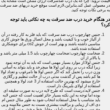
قیمت نروید؛ چرا که یک درب ضدسرقت ارزان ممکن است مشابه یک
در معمولی عمل کند.بنابراین،لازم است موقع خرید دربهای ضد سرقت
به برخی نکات توجه کنید.
در هنگام خرید درب ضد سرقت به چه نکاتی باید توجه
کرد؟
جنس چهارچوب درب ضد سرقت :که باید فلز به کار رفته در آن
از آلیاژ خوب و با کیفیت باشد و محل اتصال ورق ها جوش کاری
مناسبی داشته باشند و بهتر است از جوش co2 برای جوشکاری
استفاده شده باشد.
ضخامت چهارچوب:ضخامت چهارچوب باید 1.5 میلی متر باشد و
یا بالاتر از آن
جنس لولا:از موارد بسیار مهمی است که باید به آن توجه نمود
زیرا لنگه درب بر روی این لولا ها میچرخد و باید بتواند به آسانی
وزن درب را تحمل کند که اگر جنس لولا ها نامرغوب و تعداد لولا
ها کم باشد پس از گذشت مدتی درب از حالت تنظیم و رگلاژی
خارج میشود که بهترین حالت استفاده از 3 عدد لولا و همچنین
استفاده از لولای بلبرینگ دار است.
جنس لایه:درست است که طرح لایه درب به صورت سلیقه ای
بوده اما توجه به این نکته بسیار حائز اهمیت است که جنس لایه
باید متناسب با محل استفاده انتخاب شود به طور مثال جنس ام
دی اف از زیبایی و براقیت بیشتری نسبت به جنس ملامینه و پی
وی سی برخوردار است اما در مقابل خط و خش و نور آفتاب