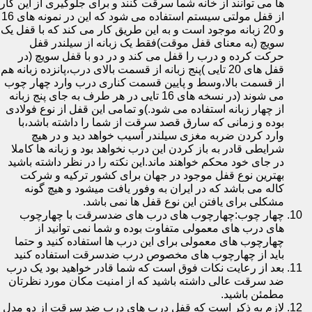
ها می توانند از خانه شما سرقت کنند و برای جلوگیری از این کار
از قفل مولتی سیستم استفاده می شود که این در نمونه های 16
و 20 زبانه موجود است و به این طریق کار می کند که با قفل یک
سویچ (به معنای قفل موقت)فقط یک زبانه از سیلندر قفل
حرکت کرده و درب را قفل می کند و در دو با قفل سویچ (در
قفل های 20 تایی )پنج زبانه از قسمت بالای درب،پانزده زبانه هم
از قسمت بالا،وسط و پایین قسمت کناری درب وارد چهار چوب
می شوند (در نسخه های 16 تایی در هر طرف به جای پنج زبانه
از چهار زبانه استفاده می شود.)و تمامی این قفل از نوع فولادی
بوده و زمانی که سارق قصد سرقت از شما را داشته باشد،با
وارد کردن ضربه مغزی سیلندر آسیب خواهد دید و در هیچ
شرایطی قادر به باز کردن این درب نخواهد بود و زبانه ها کاملا
در جای خود محکم خواهند ماند.این نکته را در نظر داشته باشید
بهترین نوع قفل موجود در جهان برای کشور ترکیه و شرکت
کاله می باشد که در ایران به وفور یافت میشود و هیچ گونه
مشکلی برای یافتن این نوع قفل ها نمی باشد.
چهار چوب:چهارچوب های درب های ضدسرقت با چهارچوب
های درب های معمولی متفاوت بوده و شما نمی توانید از
چهارچوب های معمولی برای این درب ها استفاده کنید و حتما
باید از چهارچوب های مخصوص درب ضدسرقت استفاده کنید
بعد از رعایت نکات فوق است که شما قادر خواهید بود یک درب
ضد سرقت عالی داشته باشید که از امنیت مکان مورد نظرتان
مطمئن باشید.
لازم به ذکر است که قفل درب های درب ضد سرقت از دو مدل