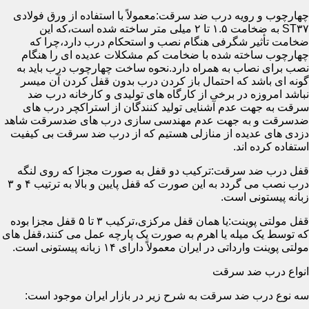
چهارچوب و رویه درب ضد سرقت:معمولاً با استفاده از ورق فولادی
ST۳۷ به ضخامت ۱.۵ تا ۲ میلی متر ساخته شده است،که این
ضخامت تأثیر شگرفی هنگام نصب و استحکام درب دارد،چرا که
چهارچوب ساخته شده با ضخامت کم مشکلات عدیده ای را هنگام
نصب برای نصاب به همراه دارد.نحوه ساخت چهارچوب درب باید به
گونه ای باشد که احتمال باز کردن درب بدون قفل کردن آن میسر
نباشد امروزه در برخی از کارگاه های تولیدی و کارخانه درب ضد
سرقت به جهت عدم آشنایی تولید کنندگان از استراکچر درب های
ضدسرقت و به جهت عدم مهندسی سازی درب های ضدسرقت شاهد
دزدی های عدیده از منازلی هستیم که از درب ضد سرقت بی کیفیت
استفاده کرده اند.
قفل درب ضد سرقت:ترکیب دو قفل به صورت مجزا که روی لنگه
درب نصب می گردد به این صورت که قفل پایین و بالا به ترتیب ۴ و ۳
زبانه پیستونی است.
قفل مولتی پوینت:یا همان قفل مرکزی،ترکیب ۳ تا ۵ قفل مجزا بوده
که توسط یک میله یا اهرم به صورت یک پارچه عمل می کنند،قفل های
مولتی پوینت وارداتی در ایران معمولاً دارای ۱۴ زبانه پیستونی است.
انواع درب ضد سرقت
سه نوع درب ضد سرقت به شرح زیر در بازار ایران موجود است: