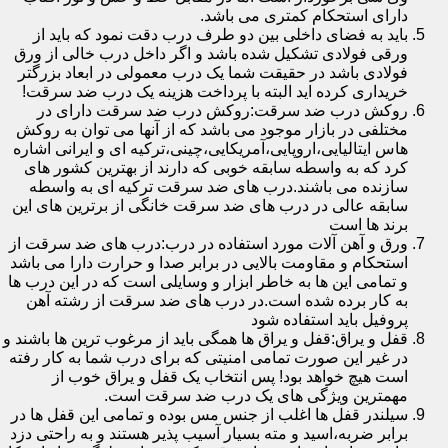
دارای استحکام کمتری می باشد.
باید به فضای داخلی بین دو طرف درب دقت نمود که باید از
ورقی فولادی تشکیل شده باشد و اگر داخل درب خالی از ورق
فولادی باشد در حقیقت شما یک درب معمولی در ابعاد بزرگتر
خریداری کرده اید البته با پرداخت هزینه یک درب ضد سرقت!
روکش درب ضد سرقت:روکش درب ضد سرقت دارای در
مختلفی در بازار موجود می باشد که از آنها می توان به روکش
هاس ایتالیایی،اروپایی،آمریکایی،چینی،ترکیه ای و ایرانی اشاره
کرد که به واسطه سابقه خوبی که دارند از بهترین کشور های
سازنده می باشند.درب های ضد سرقت ترکیه ای به واسطه
سابقه عالی در درب های ضد سرقت خانگی از برترین های این
برند ها است
ورق و آهن آلات مورد استفاده در درب:درب های ضد سرقت از
استحکام و مقاومت بالایی در برابر صدا و حرارت دارا می باشد
و تمامی این ها به خاطر ابزار و وسایلی است که در این درب ها
به کار برده شده است.در درب های ضد سرقت از رشته آهن
پروفیل باید استفاده شود
قفل و یراق:قفل و یراق ها همگی باید از مرغوب ترین ها باشند و
در غیر این صورت تمامی امنیتی که برای درب شما به کار رفته
است هیچ خواهد بود! پس انتخاب یک قفل و یراق خوب از
مهمترین ویژگی های یک درب ضد سرقت است.
سیلندر قفل ها اغلب از جنس مس بوده و تمامی این قفل ها در
برابر ضربه،اسید و مته بسیار آسیب پذیر هستند و به راحتی دزد