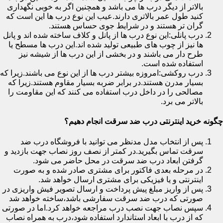
بالاتر از دیگر درب ها می باشد و همچنین اگر به خوبی نگهداری
کنید طول عمر بالاتری دارند.عیب این نوع درب ها این است که
گران تر هستند و در شرایط جوی حساس هستند.
درب پانلی:این نوع درب ها از پانل و کلاف ساخته شده اند و پانل
ها نیز از چوب های طبیعی تولید شده اند.این درب ها مسطح یا
طرح دار می باشند و در بخشی از این درب ها از شیشه نیز
استفاده شده است.
درب روکشی:امروزه بیشتر درب ها از این نوع می باشند.زیرا که
بسیار مدرن هستند.در برابر ضربه بسیار مقاوم هستند.زیرا که
مصالحی را در داخل درب استفاده می کنند که این مقاومت را
بالاتر می برد.
چگونه خرید اینترنتی درب ضد سرقت انجام دهیم؟
پس از انتخاب مدل مدنظر می توانید با فروشگاه درب ضد
سرقت تماس بگیرید.در کمتر از نصف روز نصاب جهت بازدید و
گرفتن ابعاد درب ضد سرقت در محل حاضر می شود.
در مرحله بعدی فاکتور برای مشتری صادر شده و به صورت
اینترنتی و یا فیزیکی برای مشتری ارسال خواهد شد.
پس از واریز مبلغ پیش پرداخت و ارسال تصویر فیش واریزی در
صورتی که درب ضد سرقت سفارشی باشد،ساخته خواهد شد
سپس نصاب جهت نصب درب مراجعه خواهد کرد.اما در صورتی
که از درب با ابعاد استاندارد استفاده شود،درب به همراه نصاب