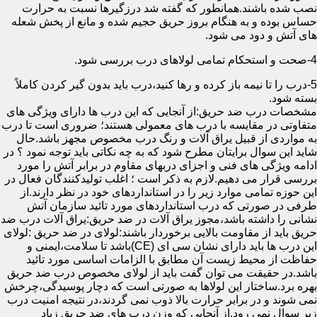
نصب شده باشند.همانطور که گفته شد درزگیرها نسبت به حرارت
حساس بوده و به هنگام بروز حریق حجیم شده و مانع از پخش شعله
های آتش و دود می شود.
4-صحت و استحکام تمامی لولاهای درب بررسی شود.
5-درب را تا نیمه باز کرده و رها کنید،درب باید بدون گیر کردن کاملاً
بسته شود.
مشخصات درب ضد حریق:از آنجایی که این درب ها دارای ویژگی های
متفاوتی در مقایسه با درب های معمولی هستند؛ ضروری است تا درب
به مواردی از قبیل یراق آلات و رنگ درب مخصوص مجهز باشد.حال
شاید این سوال برایتان مطرح شود که به چه نکاتی باید توجه نمود ؟ در
ادامه ویژگی های فنی و اجزای دربهای مقاوم در برابر آتش را مورد
بررسی قرار می دهیم.لازم به ذکر است ؛ اغلب تولیدکنندگان فعال در
این حوزه تمامی موارد زیر را در استانداردهای خود در نظر دارند.از
طرفی در صورتی که درب استانداردهای مورد تائید سازمان آتش
نشانی را داشته باشد،مجوز یراق آلات در ضد حریق:یراق آلات درب ضد
حریق باید از مقاومت بالایی برخوردار باشند:لولای در ضد حریق :لولای
این درب ها باید دارای نشان سی ای (CE)باشد تا سلامت،ایمنی و
حفاظت از محیط زیست آن مطابق با الزامات اساسی مورد تائید
باشد.در حقیقت می توان گفت باید از لولای مخصوص درب ضد حریق
بهره برد.ساختار این لولاها به صورتی است که دچار پوسیدگی،چرخش
نمی شوند و در برابر حرارت بالا ذوب نمی گردند،در نتیجه امنیت درب
زیر سوال نمی رود.از آنجایی که وزن درب های ضد حریق زیاد