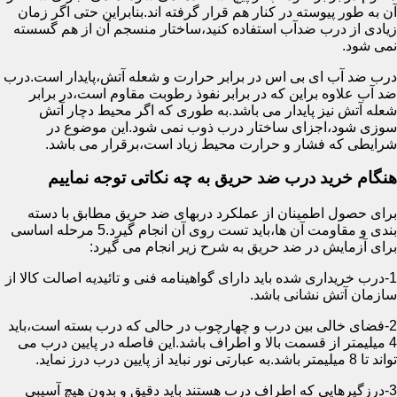
آن به طور پیوسته در کنار هم قرار گرفته اند.بنابراین حتی اگر زمان
زیادی از درب ضدآب استفاده کنید،ساختار منسجم آن از هم گسسته
نمی شود.
درب ضد آب ای بی اس در برابر حرارت و شعله آتش،پایدار است.درب
ضد آب علاوه براین که در برابر نفوذ رطوبت مقاوم است،در برابر
شعله آتش نیز پایدار می باشد.به طوری که اگر محیط دچار آتش
سوزی شود،اجزای ساختار درب ذوب نمی شود.این موضوع در
شرایطی که فشار و حرارت محیط زیاد است،برقرار می باشد.
هنگام خرید درب ضد حریق به چه نکاتی توجه نماییم
برای حصول اطمینان از عملکرد دربهای ضد حریق مطابق با دسته
بندی و مقاومت آن ها،باید تست روی آن انجام گیرد.5 مرحله اساسی
برای آزمایش در ضد حریق به شرح زیر انجام می گیرد:
1-درب خریداری شده باید دارای گواهینامه فنی و تائیدیه اصالت کالا از
سازمان آتش نشانی باشد.
2-فضای خالی بین درب و چهارچوب در حالی که درب بسته است،باید
4 میلیمتر از قسمت بالا و اطراف باشد.این فاصله در پایین درب می
تواند تا 8 میلیمتر باشد.به عبارتی نور نباید از پایین درب درز نماید.
3-درزگیرهایی که اطراف درب هستند باید دقیق و بدون هیچ آسیبی