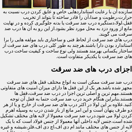
سازنده آن با رعایت استانداردهایی خاص و عایق کردن درب نسبت به
حرارت،رطوبت و صدا،آن را قادر ساخته تا بتواند از تخریب
قفل،لولا،دستگیره درب ضد سرقت یا بدنه جلوگیری کرده و در نهایت
مانع از ورود دزد به محل مورد نظر بشود.از این رو به آن ها درب ضد
سرقت می گویند.
درب های ضد سرقت از لحاظ فنی و ساختاری باید مولفه هایی را برا
استاندارد بودن دارا باشند.هرچند به طور کلی درب های ضد سرقت از
ساختار یکسانی بهرمند هستند ولی نوع ساخت و کیفیت ساخت درب
های ضد سرقت با یکدیکر متفاوت است.
اجزای درب های ضد سرقت
درب ضد سرقت ممکن است به انواع مختلف قفل های ضد سرقت
مجهز شده باشد.هر یک از این قفل ها دارای میزان امنیت های متفاوتی
هستند.مهم ترین و اصلی ترین اجزا در درب ضد سرقت،قفل ها
هستند.بنابراین هنگام خرید درب ضد سرقت حتما به قفل آن توجه
کنید.علاوه بر این لولا در اکثر درب های ضد سرقت از خارج و یا از هر
دو طرف پنهان است و این امر مانع از باز شدن درب به وسیله اهرم
کردن لولا می شود.درب ضد سرقت معمولا از لایه های مختلف تشکیل
شده است.جنس لایه داخلی آنها معمولا از جنس فولاد است که با یک
لایه از جنس های مختلف مانند ام دی اف،اچ دی اف،فلز،شیشه و غیره