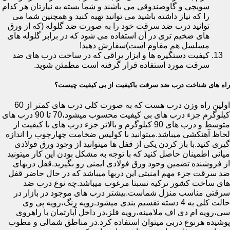
سویچی و گاوصندوقی می باشند و شما بسته به نیازتان هر کدام
را که نیاز داشته باشید می توانید تهیه کنید و همچنین شما می
توانید درب ضد سرقت خود را به صورت ضد گلوله (که از ورق
های ضخیم تری در آن استفاده می شود که در برابر گلوله های
مسلسل هم مقاوم است)سفارش دهید!
کیفیت دستگیره ها و ابزار یراقی که در ساخت درب های ضد
سرقت مورد استفاده قرار گرفته است مطمئن شوید.
راه های شناخت درب ضد سرقت باکیفیت از بی کیفیت چیست؟
اولین راه وزن درب هست که به صورت کلی درب های کمتر از 60
کیلوگرم جزء درب های بی کیفیت محسوب میشود،70 تا 90 درب های
متوسط و درب های 90 کیلوگرم و بالاتر جزء درب های با کیفیت از
لحاظ آهنکشی میباشد.میتوانید با کولیس ضخامت چهارچوب را اندازه
گیری کنید.با باز کردن یکی از قفل ها میتوانید از وجود ورق فولادی
میانی اطمینان حاصل کنید که با توجه به مشکل بودن این کار میتونید
از فروشنده تضمین وجود ورق فولادی ایمنی رو بگیرید.قفل دربهای
ضد سرقت جزء مهم امنیتی این دربها میباشد که در حال حاضر قفل
های ساخت کشور ترکیه نسبتا مرغوب میباشد.چه نوع درب ضد
سرقتی مناسب منزل شماست.بیشتر درب های موجود در بازار در
حالت کلی به 4 دسته تقسیم بندی میشود.رویه رنگ،رویه پی وی
سی،رویه ام دی اف ملامینه،رویه فلز،در داخل آپارتمان با راهروی
پوشیده هرنوع دربی میتوان استفاده کرد.در مناطق شمالی و مطوب