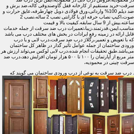
سرقت-خرید مستقیم از کارخانه قفل گاوصندوقی کاله،ضد برش و
ضد دیلم 100% وارداتی،ورق فولادی دوبل چهارطرفه،عایق حرارت و
صوت،اکیپ نصاب حرفه ای با گارانتی نصب 2 ساله،نصب 2
ساعته.بیش از 9 سال سابقه.کیفیت بالا و قیمت
مناسب.ایمن،قدرتمند،زیبا،تعمیرات درب ضد سرقت از جمله خدمات
قابل ارائه در زمینه رفع ایرادات در بخش های مختلف درب می باشد
که با تعویض و تعمیر،رگلاژ درب ضد سرقت،درب لابی و یا درب
ورودی ساختمان از جمله عوامل تأثیر گذار در ظاهر کل ساختمان
می‌باشد.طبق تحقیقات انجام شده،درب لابی لوکس می‌تواند ارزش هر
متر مربع از آپارتمان را ۱۰۰ تا ۵۰۰ هزار تومان افزایش دهد،درب ضد
سرقت چینی در محمودیه،
.
درب ضد سرقت به نوعی از درب ورودی ساختمان می گویند که