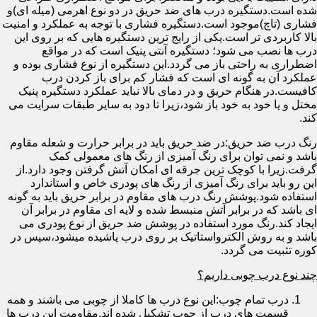
شده است.دستگیره درب های ضد حریق در دو نوع اهرمی (میله ای)و
فشاری (تاچ)موجود است.دستگیره فشاری با توجه به عملکرد و امنیت
بالا کاربردی تر است.یکی از رایج ترین دستگیره هایی که بر روی این
درب ها نصب می شود؛ دستگیره آنتی پنیک است که در مواقع
اضطراری به راحتی باز می گردد.این دستگیره از نوع فشاری بوده و
عملکرد آن به گونه ای است که فشار کم برای باز کردن درب
کافیست.در هنگام حریق و در دمای بالا نباید عملکرد دستگیره پنیک
مختل و یا خود به خود باز شود،زیرا تا دود به سایر طبقات سرایت می
کند.
رنگ درب ضد حریق:در ضد حریق باید در برابر حرارت و شعله مقاوم
باشد و نمی توان برای رنگ آمیزی از رنگ های معمولی کمک
گرفت.زیرا با کوچک ترین جرقه ای امکان آتش گرفتن وجود دارد.از
این رو باید برای رنگ آمیزی از رنگ های پودری خاص و استاندارد
استفاده شود.پوشش رنگ درب های مقاوم در برابر حریق باید به گونه
ای باشد که در برابر آتش منبسط شده و لایه ای مقاوم در برابر آن
ایجاد کند.رنگ مورد استفاده در پوشش ضد حریق از نوع پودری می
باشد و به روش الکترواستاتیک بر روی درب پاشیده میشود،سپس در
کوره تثبیت می گردد.
چند نوع درب چوبی داریم؟
درب تمام چوب:این نوع درب ها کاملا از چوبی می باشند و همه
قسمت های درب از چوب تشکیل شده اند.مقاومت این درب ها