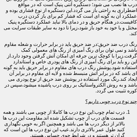
درب ها نصب می شود؛ دستگیره آنتی پنیک است که در مواقع
اضطراری به راحتی باز می گردد.این دستگیره از نوع فشاری بوده و
عملکرد آن به گونه ای است که فشار کم برای باز کردن درب
کافیست.در هنگام حریق و در دمای بالا نباید عملکرد دستگیره پنیک
مختل و یا خود به خود باز شود،زیرا تا دود به سایر طبقات سرایت می
کند.
رنگ درب ضد حریق:در ضد حریق باید در برابر حرارت و شعله مقاوم
باشد و نمی توان برای رنگ آمیزی از رنگ های معمولی کمک
گرفت.زیرا با کوچک ترین جرقه ای امکان آتش گرفتن وجود دارد.از
این رو باید برای رنگ آمیزی از رنگ های پودری خاص و استاندارد
استفاده شود.پوشش رنگ درب های مقاوم در برابر حریق باید به گونه
ای باشد که در برابر آتش منبسط شده و لایه ای مقاوم در برابر آن
ایجاد کند.رنگ مورد استفاده در پوشش ضد حریق از نوع پودری می
باشد و به روش الکترواستاتیک بر روی درب پاشیده میشود،سپس در
کوره تثبیت می گردد.
چند نوع درب چوبی داریم؟
درب تمام چوب:این نوع درب ها کاملا از چوبی می باشند و همه
قسمت های درب از چوب تشکیل شده اند.مقاومت این درب ها
بالاتر از دیگر درب ها می باشد و همچنین اگر به خوبی نگهداری
کنید طول عمر بالاتری دارند.عیب این نوع درب ها این است که
گران تر هستند و در شرایط جوی حساس هستند.