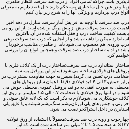
ناپذیری باشد،چراکه تمامی افراد از درب ضد سرقت انتظار ظاهری
زیبا و در عین حال ساختاری مستحکم دارند.حال قصد داریم به معرفی
انواع درب بپردازیم و ویژگی آنها را به شرح زیر بیان کنیم:
درب ضد سرقت:با توجه به افزایش آمار سرقت منازل در دهه اخیر
اهمیت درب ضد سرقت بیش از پیش پرنگ تر شده است،از این رو می
بایست کیفیت ساخت درب و قفل استفاده شده در آن،بالاترین
استاندارد ممکن را داشته باشد و از آنجایی که درب ضد سرقت نوعی
درب ورودی هم محسوب می شود باید از ظاهری مناسب برخوردار
باشد در ادامه ساختار درب ضد سرقت و همچنین انواع آن را بررسی
خواهیم کرد.
ساختار استاندارد درب ضد سرقت:ساختار درب از یک کلاف فلزی با
پروفیل های فولادی ساخته می شود.(سایز این پروفیل بسته به
ضخامت درب تعیین می گردد)،سپس به جهت مقاومت بیشتر درب در
برابر خمش،۳ الی ۴ قید فولادی دقیقاً با همان سایز پروفیل های
محیطی به صورت افقی به دو قید پروفیل عمودی محیطی جوش می
شود و در انتها ورق فولادی با ضخامت ۰.۷ الی ۱.۵ میلیمتر بر روی این
کلاف جوشکاری می شود.لازم به ذکر است که یک لایه عایق صوتی و
حرارتی با جنس های پلی اورتان،پشم سنگ،پشم شیشه و یا عایق پلی
استایرن در داخل استراکچر نصب می شود.
چهارچوب و رویه درب ضد سرقت:معمولاً با استفاده از ورق فولادی
ST۳۷ به ضخامت ۱.۵ تا ۲ میلی متر ساخته شده است،که این