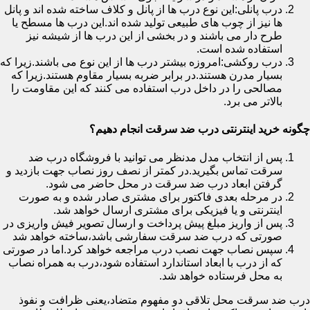
درب پانلی:این نوع درب ها از پانل و کلاف ساخته شده اند و پانل
ها نیز از چوب های طبیعی تولید شده اند.این درب ها مسطح یا
طرح دار می باشند و در بخشی از این درب ها از شیشه نیز
استفاده شده است.
درب روکشی:امروزه بیشتر درب ها از این نوع می باشند.زیرا که
بسیار مدرن هستند.در برابر ضربه بسیار مقاوم هستند.زیرا که
مصالحی را در داخل درب استفاده می کنند که این مقاومت را
بالاتر می برد.
چگونه خرید اینترنتی درب ضد سرقت انجام دهیم؟
پس از انتخاب مدل مدنظر می توانید با فروشگاه درب ضد
سرقت تماس بگیرید.در کمتر از نصف روز نصاب جهت بازدید و
گرفتن ابعاد درب ضد سرقت در محل حاضر می شود.
در مرحله بعدی فاکتور برای مشتری صادر شده و به صورت
اینترنتی و یا فیزیکی برای مشتری ارسال خواهد شد.
پس از واریز مبلغ پیش پرداخت و ارسال تصویر فیش واریزی در
صورتی که درب ضد سرقت سفارشی باشد،ساخته خواهد شد
سپس نصاب جهت نصب درب مراجعه خواهد کرد.اما در صورتی
که از درب با ابعاد استاندارد استفاده شود،درب به همراه نصاب
به محل فرستاده خواهد شد.
درب ضد سرقت محل تلاقی دو مفهوم متضاد،یعنی ظرافت و نفوذ