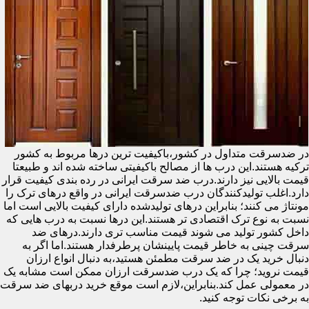
در ضدسرقت متداول در کشور،باکیفیت ترین درها مربوط به کشور
ترکیه هستند.این درب ها از مصالح باکیفیتی ساخته شده اند و طبیعتا
قیمت بالایی نیز دارند.درب ضد سرقت ایرانی در رده بندی کیفیت قرار
دارد.اغلب تولیدکنندگان درب ضدسرقت ایرانی در واقع درهای ترک را
مونتاژ می کنند؛ بنابراین درهای تولیدشده دارای کیفیت بالایی است اما
نسبت به نوع ترک اقتصادی تر هستند.این درها نسبت به درب هایی که
داخل کشور تولید می شوند قیمت مناسب تری دارند.درهای ضد
سرقت چینی به خاطر قیمت پایینشان پرطرفدار هستند.اما اگر به
دنبال خرید یک در ضد سرقت مطمئن هستید،به دنبال انواع ارزان
قیمت نروید؛ چرا که یک درب ضدسرقت ارزان ممکن است مشابه یک
در معمولی عمل کند.بنابراین،لازم است موقع خرید دربهای ضد سرقت
به برخی نکات توجه کنید.