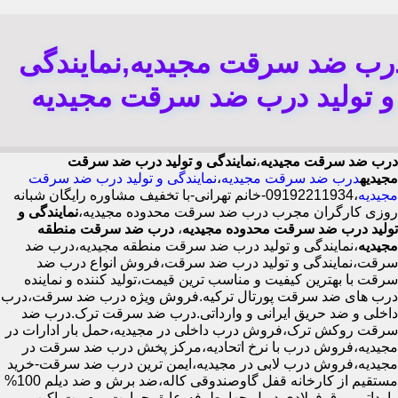
رب ضد سرقت مجیدیه,نمایندگی
و تولید درب ضد سرقت مجیدیه
درب ضد سرقت مجیدیه
،
نمایندگی و تولید درب ضد سرقت
مجیدیه
درب ضد سرقت مجیدیه
،
نمایندگی و تولید درب ضد سرقت
مجیدیه
،09192211934-خانم تهرانی-با تخفیف مشاوره رایگان شبانه
روزی کارگران مجرب درب ضد سرقت محدوده مجیدیه،
نمایندگی و
تولید درب ضد سرقت محدوده مجیدیه
،
درب ضد سرقت منطقه
مجیدیه
،نمایندگی و تولید درب ضد سرقت منطقه مجیدیه،درب ضد
سرقت،نمایندگی و تولید درب ضد سرقت،فروش انواع درب ضد
سرقت با بهترین کیفیت و مناسب ترین قیمت،تولید کننده و نماینده
درب های ضد سرقت پورتال ترکیه.فروش ویژه درب ضد سرقت،درب
داخلی و ضد حریق ایرانی و وارداتی.درب ضد سرقت ترک.درب ضد
سرقت روکش ترک،فروش درب داخلی در مجیدیه،حمل بار ادارات در
مجیدیه،فروش درب با نرخ اتحادیه،مرکز پخش درب ضد سرقت در
مجیدیه،فروش درب لابی در مجیدیه،ایمن ترین درب ضد سرقت-خرید
مستقیم از کارخانه قفل گاوصندوقی کاله،ضد برش و ضد دیلم 100%
وارداتی،ورق فولادی دوبل چهارطرفه،عایق حرارت و صوت،اکیپ