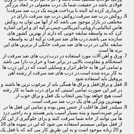
فولادی باشد در حقیقت شما یک درب معمولی در ابعاد بزرگتر
خریداری کرده اید البته با پرداخت هزینه یک درب ضد سرقت!
روکش درب ضد سرقت:روکش درب ضد سرقت دارای در
مختلفی در بازار موجود می باشد که از آنها می توان به روکش
هاس ایتالیایی،اروپایی،آمریکایی،چینی،ترکیه ای و ایرانی اشاره
کرد که به واسطه سابقه خوبی که دارند از بهترین کشور های
سازنده می باشند.درب های ضد سرقت ترکیه ای به واسطه
سابقه عالی در درب های ضد سرقت خانگی از برترین های این
برند ها است
ورق و آهن آلات مورد استفاده در درب:درب های ضد سرقت از
استحکام و مقاومت بالایی در برابر صدا و حرارت دارا می باشد
و تمامی این ها به خاطر ابزار و وسایلی است که در این درب ها
به کار برده شده است.در درب های ضد سرقت از رشته آهن
پروفیل باید استفاده شود
قفل و یراق:قفل و یراق ها همگی باید از مرغوب ترین ها باشند و
در غیر این صورت تمامی امنیتی که برای درب شما به کار رفته
است هیچ خواهد بود! پس انتخاب یک قفل و یراق خوب از
مهمترین ویژگی های یک درب ضد سرقت است.
سیلندر قفل ها اغلب از جنس مس بوده و تمامی این قفل ها در
برابر ضربه،اسید و مته بسیار آسیب پذیر هستند و به راحتی دزد
ها می توانند از خانه شما سرقت کنند و برای جلوگیری از این کار
از قفل مولتی سیستم استفاده می شود که این در نمونه های 16
و 20 زبانه موجود است و به این طریق کار می کند که با قفل یک