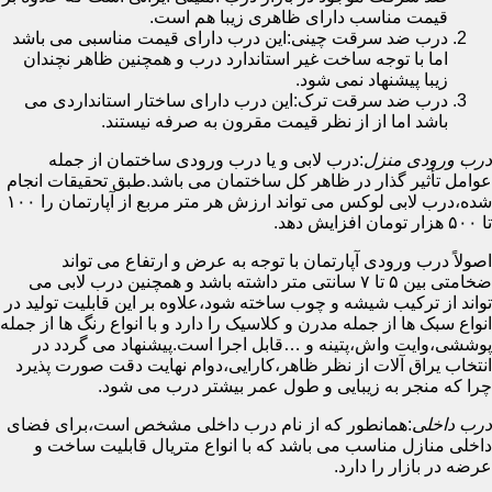
قیمت مناسب دارای ظاهری زیبا هم است.
درب ضد سرقت چینی:این درب دارای قیمت مناسبی می باشد
اما با توجه ساخت غیر استاندارد درب و همچنین ظاهر نچندان
زیبا پیشنهاد نمی شود.
درب ضد سرقت ترک:این درب دارای ساختار استانداردی می
باشد اما از از نظر قیمت مقرون به صرفه نیستند.
درب ورودی منزل
:درب لابی و یا درب ورودی ساختمان از جمله
عوامل تأثیر گذار در ظاهر کل ساختمان می باشد.طبق تحقیقات انجام
شده،درب لابی لوکس می تواند ارزش هر متر مربع از آپارتمان را ۱۰۰
تا ۵۰۰ هزار تومان افزایش دهد.
اصولاً درب ورودی آپارتمان با توجه به عرض و ارتفاع می تواند
ضخامتی بین ۵ تا ۷ سانتی متر داشته باشد و همچنین درب لابی می
تواند از ترکیب شیشه و چوب ساخته شود،علاوه بر این قابلیت تولید در
انواع سبک ها از جمله مدرن و کلاسیک را دارد و با انواع رنگ ها از جمله
پوششی،وایت واش،پتینه و …قابل اجرا است.پیشنهاد می گردد در
انتخاب یراق آلات از نظر ظاهر،کارایی،دوام نهایت دقت صورت پذیرد
چرا که منجر به زیبایی و طول عمر بیشتر درب می شود.
درب داخلی
:همانطور که از نام درب داخلی مشخص است،برای فضای
داخلی منازل مناسب می باشد که با انواع متریال قابلیت ساخت و
عرضه در بازار را دارد.