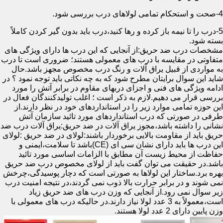
4-صحت و استحکام تمامی لولاهای درب بررسی شود.
5-درب را تا نیمه باز کرده و رها کنید،درب باید بدون گیر کردن کاملاً
بسته شود.
مشخصات درب ضد حریق:از آنجایی که این درب ها دارای ویژگی های
متفاوتی در مقایسه با درب های معمولی هستند؛ ضروری است تا درب
به مواردی از قبیل یراق آلات و رنگ درب مخصوص مجهز باشد.حال
شاید این سوال برایتان مطرح شود که به چه نکاتی باید توجه نمود ؟ در
ادامه ویژگی های فنی و اجزای دربهای مقاوم در برابر آتش را مورد
بررسی قرار می دهیم.لازم به ذکر است ؛ اغلب تولیدکنندگان فعال در
این حوزه تمامی موارد زیر را در استانداردهای خود در نظر دارند.از
طرفی در صورتی که درب استانداردهای مورد تائید سازمان آتش
نشانی را داشته باشد،مجوز یراق آلات در ضد حریق:یراق آلات درب ضد
حریق باید از مقاومت بالایی برخوردار باشند:لولای در ضد حریق :لولای
این درب ها باید دارای نشان سی ای (CE)باشد تا سلامت،ایمنی و
حفاظت از محیط زیست آن مطابق با الزامات اساسی مورد تائید
باشد.در حقیقت می توان گفت باید از لولای مخصوص درب ضد حریق
بهره برد.ساختار این لولاها به صورتی است که دچار پوسیدگی،چرخش
نمی شوند و در برابر حرارت بالا ذوب نمی گردند،در نتیجه امنیت درب
زیر سوال نمی رود.از آنجایی که وزن درب های ضد حریق زیاد
است،معمولاً به 3 عدد لولا نیاز دارند.در حالیکه درب های معمولی با
وزن پایین دارای 2 عدد لولا هستند.