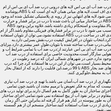
درب ضد آب ای بی اس لایه های درونی درب ضد آب ای بی اس از ام
دی اف است.لایه های میانی همان لایه ای است که با ABS،پوشانده
می شود.لایه های انتهایی نیز از رویه ی پلاستیکی تشکیل شده اند.وجود
ABS در ساختار میانی آن باعث شده تا درب در برابر فشار و حرارت
بالا،مقاومت و استحکام زیادی داشته باشد.علاوه براین،وجود ABS
سبب می شود تا درب در برابر فشارهای فیزیکی،مقاوم باشد.اگر از ام
دی اف در ساخت درب ABS استفاده نشود،می توان از نئوپان استفاده
کرد.انتخاب نئوپان در افزایش کیفیت درب،نقش بسزایی دارد.به
بیانی،درب ضدآب ساخته شده با نئوپان،طول عمر بیشتری دارد.مزایای
درب ضد آب ای بی اس عبارتند از:درب ضد آب با تمامی شرایط آب و
هوایی سازگار است،محدودیت خاصی برای استفاده از درب ضد آب
وجود ندارد.حتی در شهرهای شمالی ایران که درصد رطوبت در
محیط،بسیار است،می توان از این درب ها استفاده کرد.چرا که درب
های ضد بخار ABS تا 99 درصد،این قابلیت را دارند که از انتقال بخار
آب به محیط،جلوگیری کنند.
نگهداری از درب ضد آب،آسان می باشد.با تهیه ی درب ضد آب نیازی
نیست که مدام به فکر تعویض یا ترمیم مجدد آن باشید.چون تمامی
اجزای ساختار آن به طور کامل به هم اتصال دارند.برای تولید درب های
مقاوم در برابر نفوذ آب از پیچ استفاده نمی شود.تمامی اجزای ساختار
آن به طور پیوسته در کنار هم قرار گرفته اند.بنابراین حتی اگر زمان
زیادی از درب ضدآب استفاده کنید،ساختار منسجم آن از هم گسسته
نمی شود.