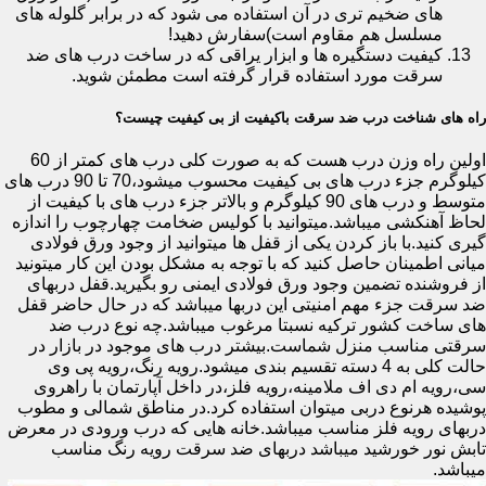
های ضخیم تری در آن استفاده می شود که در برابر گلوله های
مسلسل هم مقاوم است)سفارش دهید!
کیفیت دستگیره ها و ابزار یراقی که در ساخت درب های ضد
سرقت مورد استفاده قرار گرفته است مطمئن شوید.
راه های شناخت درب ضد سرقت باکیفیت از بی کیفیت چیست؟
اولین راه وزن درب هست که به صورت کلی درب های کمتر از 60
کیلوگرم جزء درب های بی کیفیت محسوب میشود،70 تا 90 درب های
متوسط و درب های 90 کیلوگرم و بالاتر جزء درب های با کیفیت از
لحاظ آهنکشی میباشد.میتوانید با کولیس ضخامت چهارچوب را اندازه
گیری کنید.با باز کردن یکی از قفل ها میتوانید از وجود ورق فولادی
میانی اطمینان حاصل کنید که با توجه به مشکل بودن این کار میتونید
از فروشنده تضمین وجود ورق فولادی ایمنی رو بگیرید.قفل دربهای
ضد سرقت جزء مهم امنیتی این دربها میباشد که در حال حاضر قفل
های ساخت کشور ترکیه نسبتا مرغوب میباشد.چه نوع درب ضد
سرقتی مناسب منزل شماست.بیشتر درب های موجود در بازار در
حالت کلی به 4 دسته تقسیم بندی میشود.رویه رنگ،رویه پی وی
سی،رویه ام دی اف ملامینه،رویه فلز،در داخل آپارتمان با راهروی
پوشیده هرنوع دربی میتوان استفاده کرد.در مناطق شمالی و مطوب
دربهای رویه فلز مناسب میباشد.خانه هایی که درب ورودی در معرض
تابش نور خورشید میباشد دربهای ضد سرقت رویه رنگ مناسب
میباشد.