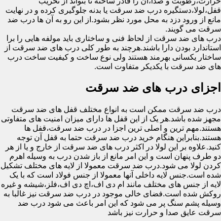
حرارت،رطوبت و صدا،آن را قادر ساخته تا بتواند از تخریب
قفل،لولا،دستگیره درب ضد سرقت یا بدنه جلوگیری کرده و در نهایت
مانع از ورود دزد به محل مورد نظر بشود.از این رو به آن ها درب ضد
سرقت می گویند.
درب های ضد سرقت از لحاظ فنی و ساختاری باید مولفه هایی را برا
استاندارد بودن دارا باشند.هرچند به طور کلی درب های ضد سرقت از
ساختار یکسانی بهرمند هستند ولی نوع ساخت و کیفیت ساخت درب
های ضد سرقت با یکدیکر متفاوت است.
اجزای درب های ضد سرقت
درب ضد سرقت ممکن است به انواع مختلف قفل های ضد سرقت
مجهز شده باشد.هر یک از این قفل ها دارای میزان امنیت های متفاوتی
هستند.مهم ترین و اصلی ترین اجزا در درب ضد سرقت،قفل ها
هستند.بنابراین هنگام خرید درب ضد سرقت حتما به قفل آن توجه
کنید.علاوه بر این لولا در اکثر درب های ضد سرقت از خارج و یا از هر
دو طرف پنهان است و این امر مانع از باز شدن درب به وسیله اهرم
کردن لولا می شود.درب ضد سرقت معمولا از لایه های مختلف تشکیل
شده است.جنس لایه داخلی آنها معمولا از جنس فولاد است که با یک
لایه از جنس های مختلف مانند ام دی اف،اچ دی اف،فلز،شیشه و غیره
روکش شده است.فضای خالی موجود در درب ضد سرقت نیز غالبا به
وسیله پشم سنگ پر می شود که این امر باعث می شود درب ضد
سرقت عایق صدا و حرارت نیز باشد