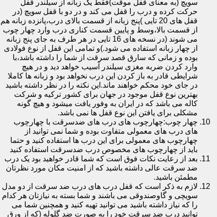
سویچ (به معنای قفل موقت)فقط یک زبانه از سیلندر قفل
حرکت کرده و درب را قفل می کند و در دو با قفل سویچ (در
قفل های 20 تایی )پنج زبانه از قسمت بالای درب،پانزده زبانه هم
از قسمت بالا،وسط و پایین قسمت کناری درب وارد چهار چوب
می شوند (در نسخه های 16 تایی در هر طرف به جای پنج زبانه
از چهار زبانه استفاده می شود.)و تمامی این قفل از نوع فولادی
بوده و زمانی که سارق قصد سرقت از شما را داشته باشد،با
وارد کردن ضربه مغزی سیلندر آسیب خواهد دید و در هیچ
شرایطی قادر به باز کردن این درب نخواهد بود و زبانه ها کاملا
در جای خود محکم خواهند ماند.این نکته را در نظر داشته باشید
بهترین نوع قفل موجود در جهان برای کشور ترکیه و شرکت
کاله می باشد که در ایران به وفور یافت میشود و هیچ گونه
مشکلی برای یافتن این نوع قفل ها نمی باشد.
چهار چوب:چهارچوب های درب های ضدسرقت با چهارچوب
های درب های معمولی متفاوت بوده و شما نمی توانید از
چهارچوب های معمولی برای این درب ها استفاده کنید و حتما
باید از چهارچوب های مخصوص درب ضدسرقت استفاده کنید
بعد از رعایت نکات فوق است که شما قادر خواهید بود یک درب
ضد سرقت عالی داشته باشید که از امنیت مکان مورد نظرتان
مطمئن باشید.
لازم به ذکر است که قفل درب های درب ضد سرقت از دو مدل
سویچی و گاوصندوقی می باشند و شما بسته به نیازتان هر کدام
را که نیاز داشته باشید می توانید تهیه کنید و همچنین شما می
توانید درب ضد سرقت خود را به صورت ضد گلوله (که از ورق