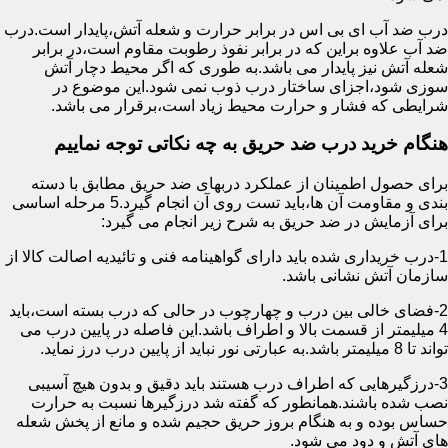
درب ضد آب ای بی اس در برابر حرارت و شعله آتش،پایدار است.درب
ضد آب علاوه براین که در برابر نفوذ رطوبت مقاوم است،در برابر
شعله آتش نیز پایدار می باشد.به طوری که اگر محیط دچار آتش
سوزی شود،اجزای ساختار درب ذوب نمی شود.این موضوع در
شرایطی که فشار و حرارت محیط زیاد است،برقرار می باشد.
هنگام خرید درب ضد حریق به چه نکاتی توجه نماییم
برای حصول اطمینان از عملکرد دربهای ضد حریق مطابق با دسته
بندی و مقاومت آن ها،باید تست روی آن انجام گیرد.5 مرحله اساسی
برای آزمایش در ضد حریق به شرح زیر انجام می گیرد:
1-درب خریداری شده باید دارای گواهینامه فنی و تائیدیه اصالت کالا از
سازمان آتش نشانی باشد.
2-فضای خالی بین درب و چهارچوب در حالی که درب بسته است،باید
4 میلیمتر از قسمت بالا و اطراف باشد.این فاصله در پایین درب می
تواند تا 8 میلیمتر باشد.به عبارتی نور نباید از پایین درب درز نماید.
3-درزگیرهایی که اطراف درب هستند باید دقیق و بدون هیچ آسیبی
نصب شده باشند.همانطور که گفته شد درزگیرها نسبت به حرارت
حساس بوده و به هنگام بروز حریق حجیم شده و مانع از پخش شعله
های آتش و دود می شود.