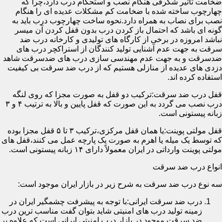
ضخامت تأثیر شگرفی هنگام نصب و استحکام درب دارد،چرا که
چهارچوب ساخته شده با ضخامت کم مشکلات عدیده ای را هنگام
نصب برای نصاب به همراه دارد.نحوه ساخت چهارچوب درب باید به
گونه ای باشد که احتمال باز کردن درب بدون قفل کردن آن میسر
نباشد امروزه در برخی از کارگاه های تولیدی و کارخانه درب ضد
سرقت به جهت عدم آشنایی تولید کنندگان از استراکچر درب های
ضدسرقت و به جهت عدم مهندسی سازی درب های ضدسرقت شاهد
دزدی های عدیده از منازلی هستیم که از درب ضد سرقت بی کیفیت
استفاده کرده اند.
قفل درب ضد سرقت:ترکیب دو قفل به صورت مجزا که روی لنگه
درب نصب می گردد به این صورت که قفل پایین و بالا به ترتیب ۴ و ۳
زبانه پیستونی است.
قفل مولتی پوینت:یا همان قفل مرکزی،ترکیب ۳ تا ۵ قفل مجزا بوده
که توسط یک میله یا اهرم به صورت یک پارچه عمل می کنند،قفل های
مولتی پوینت وارداتی در ایران معمولاً دارای ۱۴ زبانه پیستونی است.
انواع درب ضد سرقت
سه نوع درب ضد سرقت به شرح زیر در بازار ایران موجود است:
درب ضد سرقت ایرانی:با توجه به پیشرفت چشمگیر ایران در
زمینه تولید درب های امنیتی شاید بتوان گفت مناسب ترین درب
ضد سرقت موجود در بازار درب امنیتی ایرانی است که علاوه بر