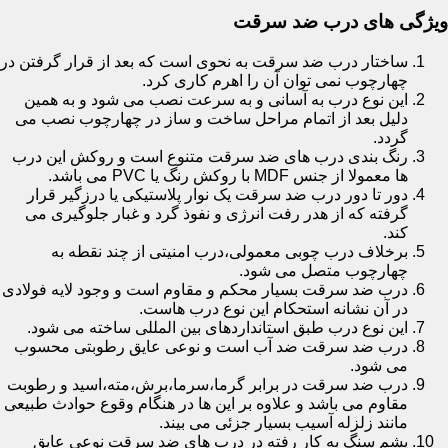
ویژگی های درب ضد سرقت
ساختار درب ضد سرقت به نحوی است که بعد از قرار گرفتن در
چهارچوب نمی توان آن را اهرم کاری کرد.
این نوع درب به آسانی و به سرعت نصب می شود و به همین
دلیل بعد از اتمام مراحل ساخت و ساز در چهارچوب نصب می
گردد.
رنگ بندی درب های ضد سرقت متنوع است و روکش این درب
ها معمولا از جنس MDF با روکش رنگ یا PVC می باشد.
دور تا دور درب ضد سرقت یک نوار پلاستیکی یا درزگیر قرار
گرفته که از هدر رفت انرژی و نفوذ گرد و غبار جلوگیری می
کند.
برخلاف درب چوبی معمولی،درب امنیتی از چند نقطه به
چهارچوب متصل می شود.
درب ضد سرقت بسیار محکم و مقاوم است و وجود لایه فولادی
در آن نشانه استحکام این نوع درب هاست.
این نوع درب طبق استانداردهای بین المللی ساخته می شود.
درب ضد سرقت ضد آب است و نوعی عایق رطوبتی محسوب
می شود.
درب ضد سرقت در برابر گرما،سرما،برش،مته،اسید و رطوبت
مقاوم می باشد و علاوه بر این ها در هنگام وقوع حوادث طبیعی
مانند زلزله آسیب بسیار جزئی می بیند.
پشم سنگ به کار رفته در درب های ضد سرقت نوعی عایق