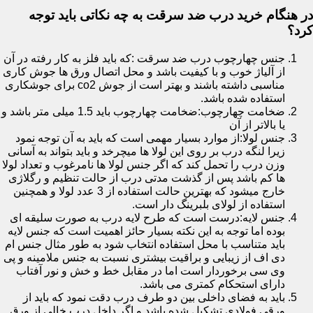
در هنگام خرید درب ضد سرقت به چه نکاتی باید توجه
کرد؟
جنس چهارچوب درب ضد سرقت :که باید فلز به کار رفته در آن
از آلیاژ خوب و با کیفیت باشد و محل اتصال ورق ها جوش کاری
مناسبی داشته باشند و بهتر است از جوش co2 برای جوشکاری
استفاده شده باشد.
ضخامت چهارچوب:ضخامت چهارچوب باید 1.5 میلی متر باشد و
یا بالاتر از آن
جنس لولا:از موارد بسیار مهمی است که باید به آن توجه نمود
زیرا لنگه درب بر روی این لولا ها میچرخد و باید بتواند به آسانی
وزن درب را تحمل کند که اگر جنس لولا ها نامرغوب و تعداد لولا
ها کم باشد پس از گذشت مدتی درب از حالت تنظیم و رگلاژی
خارج میشود که بهترین حالت استفاده از 3 عدد لولا و همچنین
استفاده از لولای بلبرینگ دار است.
جنس لایه:درست است که طرح لایه درب به صورت سلیقه ای
بوده اما توجه به این نکته بسیار حائز اهمیت است که جنس لایه
باید متناسب با محل استفاده انتخاب شود به طور مثال جنس ام
دی اف از زیبایی و براقیت بیشتری نسبت به جنس ملامینه و پی
وی سی برخوردار است اما در مقابل خط و خش و نور آفتاب
دارای استحکام کمتری می باشد.
باید به فضای داخلی بین دو طرف درب دقت نمود که باید از
ورقی فولادی تشکیل شده باشد و اگر داخل درب خالی از ورق