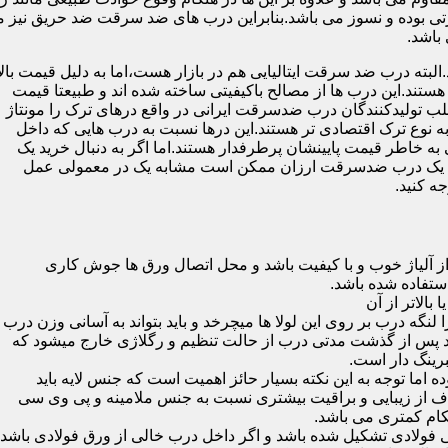
 بوده و نسوز می باشد.بنابراین درب های ضد سرقت ضد حریق نیز می
باشد.
لبته درب ضد سرقت ایتالیایی هم در بازار هست،اما به دلیل قیمت بال
تند.این درب ها از مصالح باکیفیتی ساخته شده اند و طبیعتا قیمت
اغلب تولیدکنندگان درب ضدسرقت ایرانی در واقع درهای ترک را مونتاژ
به نوع ترک اقتصادی تر هستند.این درها نسبت به درب هایی که داخل
خاطر قیمت پایینشان پرطرفدار هستند.اما اگر به دنبال خرید یک
 که یک درب ضدسرقت ارزان ممکن است مشابه یک در معمولی عمل
ه کنید.
ز آلیاژ خوب و با کیفیت باشد و محل اتصال ورق ها جوش کاری
 لنگه درب بر روی این لولا ها میچرخد و باید بتواند به آسانی وزن درب
باشد پس از گذشت مدتی درب از حالت تنظیم و رگلاژی خارج میشود که
ما توجه به این نکته بسیار حائز اهمیت است که جنس لایه باید
ف از زیبایی و براقیت بیشتری نسبت به جنس ملامینه و پی وی سی
کام کمتری می باشد.
ی فولادی تشکیل شده باشد و اگر داخل درب خالی از ورق فولادی باشد