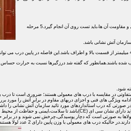
برای حصول اطمینان از عملکرد دربهای ضد حریق مطابق با دسته بندی و مقاومت آن ها،باید تست روی آن انجام گیرد.5 مرحله
صب شده باشند.همانطور که گفته شد درزگیرها نسبت به حرارت حساس ب
تفاوتی در مقایسه با درب های معمولی هستند؛ ضروری است تا درب ب
 ادامه ویژگی های فنی و اجزای دربهای مقاوم در برابر آتش را مورد بر
 در صورتی که درب استانداردهای مورد تائید سازمان آتش نشانی را داش
مقاومت بالایی برخوردار باشند:لولای در ضد حریق :لولای این درب ها باید دار
لاها به صورتی است که دچار پوسیدگی،چرخش نمی شوند و در برابر حرا