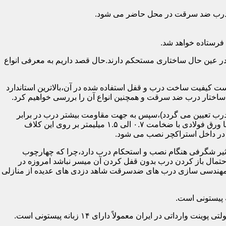
اد درب ضد سرقت در محل حاضر می شود.
فرستاده خواهد شد.
ر عین حال ساختاری مستحکم دارند.حال قصد داریم به معرفی انواع
 کیفیت ساخت درب و قفل استفاده شده در آن،بالاترین استاندارد
اختار درب ضد سرقت و همچنین انواع آن را بررسی خواهیم کرد.
درب تعیین می گردد)،سپس به جهت مقاومت بیشتر درب در برابر
خمش،۳ الی ۴ قید فولادی دقیقاً با همان سایز پروفیل های محیطی به صورت افقی به دو قید پروفیل عمودی محیطی جوش می شود و در انتها ورق فولادی با ضخامت ۰.۷ الی ۱.۵ میلیمتر بر روی این کلاف
 در داخل استراکچر نصب می شود.
۱.۵ تا ۲ میلی متر ساخته شده است،که این ضخامت تأثیر شگرفی هنگام نصب و استحکام درب دارد،چرا که چهارچوب
حتمال باز کردن درب بدون قفل کردن آن میسر نباشد امروزه در
م مهندسی سازی درب های ضدسرقت شاهد دزدی های عدیده از منازلی