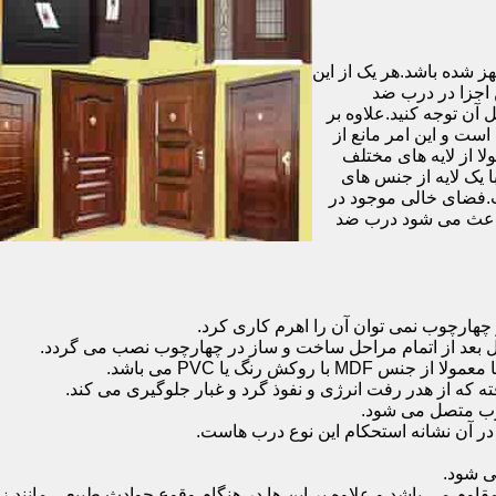
شده باشد.هر یک از این
 اجزا در درب ضد
آن توجه کنید.علاوه بر
است و این امر مانع از
 از لایه های مختلف
 یک لایه از جنس های
.فضای خالی موجود در
 باعث می شود درب ضد
هارچوب نمی توان آن را اهرم کاری کرد.
ل بعد از اتمام مراحل ساخت و ساز در چهارچوب نصب می گردد.
 رنگ یا PVC می باشد.
ه که از هدر رفت انرژی و نفوذ گرد و غبار جلوگیری می کند.
وب متصل می شود.
ر آن نشانه استحکام این نوع درب هاست.
 شود.
 می باشد و علاوه بر این ها در هنگام وقوع حوادث طبیعی مانند زل