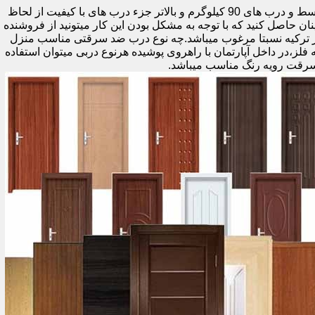
اولین راه وزن درب هست که به صورت کلی درب های کمتر از 60 کیلوگرم جزء درب های بی کیفیت محسوب میشود،70 تا 90 درب های متوسط و درب های 90 کیلوگرم و بالاتر جزء درب های با کیفیت از لحاظ
نان حاصل کنید که با توجه به مشکل بودن این کار میتونید از فروشنده
ر ترکیه نسبتا مرغوب میباشد.چه نوع درب ضد سرقتی مناسب منزل
ام دی اف ملامینه،رویه فلز،در داخل آپارتمان با راهروی پوشیده هرنوع دربی میتوان استفاده
سرقت رویه رنگ مناسب میباشد.