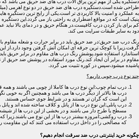
دستگیره یکی از مهم ترین یراق آلات درب های ضد حریق می باشد که دا
طراحی شده است.دستگیره درب های ضد حریق در دو نوع اهرمی (میله
به عملکرد و امنیت بالا کاربردی تر است.یکی از رایج ترین دستگیره ه
پنیک است که در مواقع اضطراری به راحتی باز می گردد.این دستگیره ا
کم برای باز کردن درب کافیست.در هنگام حریق و در دمای بالا نباید عمل
دود به سایر طبقات سرایت می کند.
رنگ درب ضد حریق:در ضد حریق باید در برابر حرارت و شعله مقاوم با
گرفت.زیرا با کوچک ترین جرقه ای امکان آتش گرفتن وجود دارد.از این 
استاندارد استفاده شود.پوشش رنگ درب های مقاوم در برابر حریق باید ب
مقاوم در برابر آن ایجاد کند.رنگ مورد استفاده در پوشش ضد حریق از
پاشیده میشود،سپس در کوره تثبیت می گردد.
چند نوع درب چوبی داریم؟
درب تمام چوب:این نوع درب ها کاملا از چوبی می باشند و هم
درب ها بالاتر از دیگر درب ها می باشد و همچنین اگر به خوبی نگ
این است که گران تر هستند و در شرایط جوی حساس هستند.
درب پانلی:این نوع درب ها از پانل و کلاف ساخته شده اند و پانل 
مسطح یا طرح دار می باشند و در بخشی از این درب ها از شیشه
درب روکشی:امروزه بیشتر درب ها از این نوع می باشند.زیرا که 
که مصالحی را در داخل درب استفاده می کنند که این مقاومت را ب
چگونه خرید اینترنتی درب ضد سرقت انجام دهیم؟