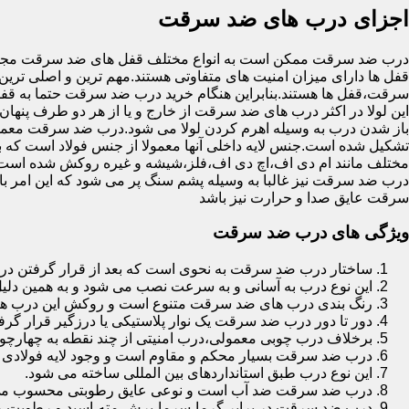
اجزای درب های ضد سرقت
درب ضد سرقت ممکن است به انواع مختلف قفل های ضد سرقت مجهز 
قفل ها دارای میزان امنیت های متفاوتی هستند.مهم ترین و اصلی ترین
سرقت،قفل ها هستند.بنابراین هنگام خرید درب ضد سرقت حتما به قفل 
این لولا در اکثر درب های ضد سرقت از خارج و یا از هر دو طرف پنهان 
باز شدن درب به وسیله اهرم کردن لولا می شود.درب ضد سرقت معمولا
تشکیل شده است.جنس لایه داخلی آنها معمولا از جنس فولاد است که با
مختلف مانند ام دی اف،اچ دی اف،فلز،شیشه و غیره روکش شده است
درب ضد سرقت نیز غالبا به وسیله پشم سنگ پر می شود که این امر
سرقت عایق صدا و حرارت نیز باشد
ویژگی های درب ضد سرقت
ساختار درب ضد سرقت به نحوی است که بعد از قرار گرفتن در چ
این نوع درب به آسانی و به سرعت نصب می شود و به همین دلی
رنگ بندی درب های ضد سرقت متنوع است و روکش این درب ها معمولا از جنس MDF با روکش
دور تا دور درب ضد سرقت یک نوار پلاستیکی یا درزگیر قرار گرفت
برخلاف درب چوبی معمولی،درب امنیتی از چند نقطه به چهارچ
درب ضد سرقت بسیار محکم و مقاوم است و وجود لایه فولادی د
این نوع درب طبق استانداردهای بین المللی ساخته می شود.
درب ضد سرقت ضد آب است و نوعی عایق رطوبتی محسوب می
درب ضد سرقت در برابر گرما،سرما،برش،مته،اسید و رطوبت مقاوم