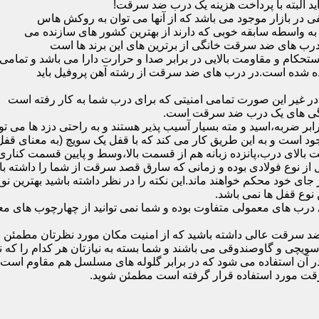
ید البته با پرداخت هزینه یک درب ضد سرقت!
بازار موجود می باشد که از آنها می توان به روکش هاس
که به واسطه سابقه خوبی که دارند از بهترین کشور های سازنده می
رب های ضد سرقت خانگی از برترین های این برند ها است
حکام و مقاومت بالایی در برابر صدا و حرارت دارا می باشد و تمامی
برده شده است.در درب های ضد سرقت از رشته آهن پروفیل باید
و در غیر این صورت تمامی امنیتی که برای درب شما به کار رفته است
یژگی های یک درب ضد سرقت است.
بر ضربه،اسید و مته بسیار آسیب پذیر هستند و به راحتی دزد ها می توا
ه می شود که این در نمونه های 16 و 20 زبانه موجود است و به این طریق کار می کند که با 
قفل از نوع فولادی بوده و زمانی که سارق قصد سرقت از شما را داشته ب
 در جای خود محکم خواهند ماند.این نکته را در نظر داشته باشید بهتری
 نوع قفل ها نمی باشد.
ای معمولی متفاوت بوده و شما نمی توانید از چهارچوب های معمولی
ضد سرقت عالی داشته باشید که از امنیت مکان مورد نظرتان مطمئن ب
 و گاوصندوقی می باشند و شما بسته به نیازتان هر کدام را که نیاز 
 آن استفاده می شود که در برابر گلوله های مسلسل هم مقاوم است
قت مورد استفاده قرار گرفته است مطمئن شوید.