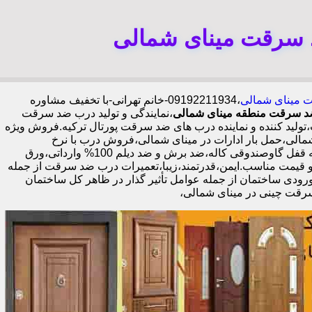
 سرقت مینای شمالی
ت مینای شمالی
،09192211934-خانم تهرانی-با تخفیف مشاوره
 سرقت منطقه مینای شمالی
،نمایندگی و تولید درب ضد سرقت
لید کننده و نماینده درب های ضد سرقت پورتال ترکیه.فروش ویژه
ی،حمل بار ادارات در مینای شمالی،فروش درب با نرخ
اتحادیه،مرکز پخش درب ضد سرقت در مینای شمالی،فروش درب لابی در مینای شمالی،ایمن ترین درب ضد سرقت-خرید مستقیم از کارخانه قفل گاوصندوقی کاله،ضد برش و ضد دیلم 100% وارداتی،ورق
ب حرفه ای با گارانتی نصب 2 ساله،نصب 2 ساعته.بیش از 9 سال سابقه.کیفیت بالا و قیمت مناسب.ایمن،قدرتمند،زیبا،تعمیرات درب ضد سرقت از جمله
رودی ساختمان از جمله عوامل تأثیر گذار در ظاهر کل ساختمان