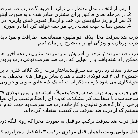
پس از انتخاب مدل مدنظر می توانید با فروشگاه درب ضد سرقت
در مرحله بعدی فاکتور برای مشتری صادر شده و به صورت اینتر
پس از واریز مبلغ پیش پرداخت و ارسال تصویر فیش واریزی 
سپس نصاب جهت نصب درب مراجعه خواهد کرد.اما در صورتی که از
درب ضد سرقت محل تلاقی دو مفهوم متضاد،یعنی ظرافت و نفوذ ناپذیر
درب بپردازیم و ویژگی آنها را به شرح زیر بیان کنیم:
درب ضد سرقت:با توجه به افزایش آمار سرقت منازل در دهه اخیر اهم
ممکن را داشته باشد و از آنجایی که درب ضد سرقت نوعی درب ورودی 
ساختار استاندارد درب ضد سرقت:ساختار درب از یک کلاف فلزی با پر
جوشکاری می شود.لازم به ذکر است که یک لایه عایق صوتی و حرارتی 
ساخته شده با ضخامت کم مشکلات عدیده ای را هنگام نصب برای نصاب 
برخی از کارگاه های تولیدی و کارخانه درب ضد سرقت به جهت عدم 
هستیم که از درب ضد سرقت بی کیفیت استفاده کرده اند.
قفل درب ضد سرقت:ترکیب دو قفل به صورت مجزا که روی لنگه درب نصب می گردد به 
قفل مولتی پوینت:یا همان قفل مرکزی،ترکیب ۳ تا ۵ قفل مجزا بوده که توسط یک میله یا اهرم به صورت یک پارچه عمل می کنند،قفل های مولتی پوینت وارداتی در ایران معمولاً دارای ۱۴ زبانه پیستونی است.