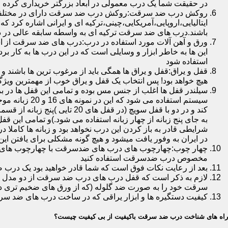
در حقیقت شما یک درب معمولی در ابعاد بزرگتر خریداری کرده ا
روکش درب ضد سرقت:روکش درب ضد سرقت دارای در مختلفی در 
ایتالیایی،اروپایی،آمریکایی،چینی،ترکیه ای و ایرانی اشاره کرد 
باشند.درب های ضد سرقت ترکیه ای به واسطه سابقه عالی در د
ورق و آهن آلات مورد استفاده در درب:درب های ضد سرقت از است
این ها به خاطر ابزار و وسایلی است که در این درب ها به کار 
استفاده شود
قفل و یراق:قفل و یراق ها همگی باید از مرغوب ترین ها باشند 
هیچ خواهد بود! پس انتخاب یک قفل و یراق خوب از مهمترین و
سیلندر قفل ها اغلب از جنس مس بوده و تمامی این قفل ها در برا
سیستم استفاد
به جای پنج زبانه از چهار زبانه استفاده می شود.)و تمامی این 
شرایطی قادر به باز کردن این درب نخواهد بود و زبانه ها کاملا
در ایران به وفور یافت میشود و هیچ گونه مشکلی برای یافتن این
چهار چوب:چهارچوب های درب های ضدسرقت با چهارچوب های درب ه
مخصوص درب ضدسرقت استفاده کنید
بعد از رعایت نکات فوق است که شما قادر خواهید بود یک درب 
لازم به ذکر است که قفل درب های درب ضد سرقت از دو مدل سویچی
سرقت خود را به صورت ضد گلوله (که از ورق های ضخیم تری در
کیفیت دستگیره ها و ابزار یراقی که در ساخت درب های ضد سر
راه های شناخت درب ضد سرقت باکیفیت از بی کیفیت چیست؟