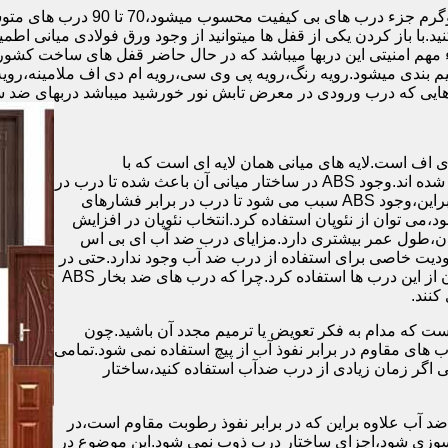
.با باز کردن یکی از قفل ها میتوانید از وجود ورق فولادی میانی اطمی
 مهم امنیتی این دربها میباشد که در حال حاضر قفل های ساخت کشو
ب های موجود در بازار در حالت کلی به 4 دسته تقسیم بندی میشود.رویه رنگ،رویه پی وی سی،رویه 
هایی که درب ورودی در معرض تابش نور خورشید میباشد دربهای ضد 
اف است.لایه های میانی همان لایه ای است که با
ABS،پوشانده می شود.لایه های انتهایی نیز از رویه ی پلاستیکی تشکیل شده اند.وجود ABS در ساختار میانی آن باعث شده تا درب در
برابر فشار و حرارت بالا،مقاومت و استحکام زیادی داشته باشد.علاوه براین،وجود ABS سبب می شود تا درب در برابر فشارهای
ر از ام دی اف در ساخت درب ABS استفاده نشود،می توان از نئوپان استفاده کرد.انتخاب نئوپان در افزایش
پان،طول عمر بیشتری دارد.مزایای درب ضد آب ای بی اس
دیت خاصی برای استفاده از درب ضد آب وجود ندارد.حتی در
شهرهای شمالی ایران که درصد رطوبت در محیط،بسیار است،می توان از این درب ها استفاده کرد.چرا که درب های ضد بخار ABS
ست که مدام به فکر تعویض یا ترمیم مجدد آن باشید.چون
ب های مقاوم در برابر نفوذ آب از پیچ استفاده نمی شود.تمامی
حتی اگر زمان زیادی از درب ضدآب استفاده کنید،ساختار
 آب علاوه براین که در برابر نفوذ رطوبت مقاوم است،در
ش سوزی شود،اجزای ساختار درب ذوب نمی شود.این موضوع در