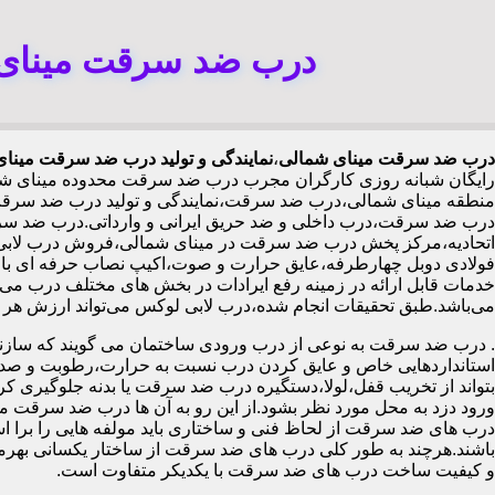
درب ضد سرقت مینای 
درب ضد سرقت مینای شمالی
،
نمایندگی و تولید درب ضد سرقت مینای
رایگان شبانه روزی کارگران مجرب درب ضد سرقت محدوده مینای شم
منطقه مینای شمالی،درب ضد سرقت،نمایندگی و تولید درب ضد سرقت،
درب ضد سرقت،درب داخلی و ضد حریق ایرانی و وارداتی.درب ضد س
خدمات قابل ارائه در زمینه رفع ایرادات در بخش های مختلف درب می 
می‌باشد.طبق تحقیقات انجام شده،درب لابی لوکس می‌تواند ارزش هر متر مربع از آپارتمان را ۱۰۰ تا ۵۰۰ هزار تومان افزایش
.
درب ضد سرقت به نوعی از درب ورودی ساختمان می گویند که سازنده
استانداردهایی خاص و عایق کردن درب نسبت به حرارت،رطوبت و صدا،آ
بتواند از تخریب قفل،لولا،دستگیره درب ضد سرقت یا بدنه جلوگیری کرده
ورود دزد به محل مورد نظر بشود.از این رو به آن ها درب ضد سرقت می
درب های ضد سرقت از لحاظ فنی و ساختاری باید مولفه هایی را برا استا
باشند.هرچند به طور کلی درب های ضد سرقت از ساختار یکسانی بهرم
و کیفیت ساخت درب های ضد سرقت با یکدیکر متفاوت است.