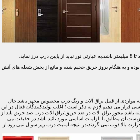
وده و به هنگام بروز حریق حجیم شده و مانع از پخش شعله های آتش
ه مواردی از قبیل یراق آلات و رنگ درب مخصوص مجهز باشد.حال
رسی قرار می دهیم.لازم به ذکر است ؛ اغلب تولیدکنندگان فعال در این
ته باشد،مجوز یراق آلات در ضد حریق:یراق آلات درب ضد حریق باید از
ای نشان سی ای (CE)باشد تا سلامت،ایمنی و حفاظت از محیط زیست آن مطابق با الزامات اساسی مورد تائید باشد.در حقیقت می
رت بالا ذوب نمی گردند،در نتیجه امنیت درب زیر سوال نمی رود.از