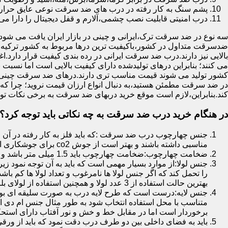
پشم سنگ به کار رفته در درب های ضد سرقت نوعی عایق حرارتی
درب امنیتی قابلیت نصب چشمی،آلارم و قفل دیجیتال را دارا می 
سه نوع در ضد سرقت ترک،ایرانی و چینی در بازار ایران یافت می شود.ا
ضدسرقت متداول در کشور،باکیفیت ترین درها مربوط به کشور ترکیه هس
بالایی نیز دارند.درب ضد سرقت ایرانی در رده بندی کیفیت قرار دارد.
می کنند؛ بنابراین درهای تولیدشده دارای کیفیت بالایی است اما نسبت 
کشور تولید می شوند قیمت مناسب تری دارند.درهای ضد سرقت چینی به 
در ضد سرقت مطمئن هستید،به دنبال انواع ارزان قیمت نروید؛ چرا
کند.بنابراین،لازم است موقع خرید دربهای ضد سرقت به برخی نکات توج
در هنگام خرید درب ضد سرقت به چه نکاتی باید توجه کرد؟
جنس چهارچوب درب ضد سرقت :که باید فلز به کار رفته در آن ا
مناسبی داشته باشند و بهتر است از جوش co2 برای جوشکاری استفاده شده باشد.
ضخامت چهارچوب:ضخامت چهارچوب باید 1.5 میلی متر باشد و یا بالاتر از آن
جنس لولا:از موارد بسیار مهمی است که باید به آن توجه نمود زیرا
را تحمل کند که اگر جنس لولا ها نامرغوب و تعداد لولا ها کم 
بهترین حالت استفاده از 3 عدد لولا و همچنین استفاده از لولای بلبرینگ دار است.
جنس لایه:درست است که طرح لایه درب به صورت سلیقه ای بوده ا
متناسب با محل استفاده انتخاب شود به طور مثال جنس ام دی ا
برخوردار است اما در مقابل خط و خش و نور آفتاب دارای استح
باید به فضای داخلی بین دو طرف درب دقت نمود که باید از ورق