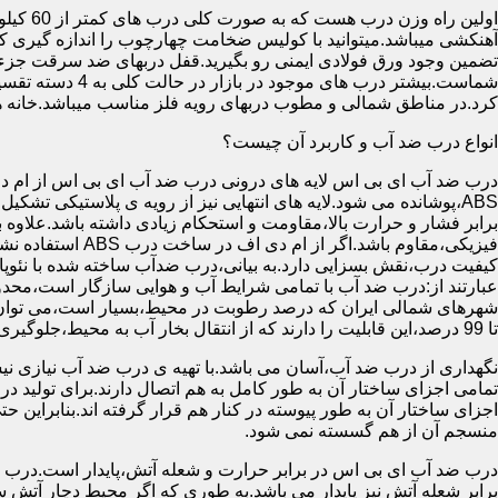
آهنکشی میباشد.میتوانید با کولیس ضخامت چهارچوب را اندازه گیری کنید
تضمین وجود ورق فولادی ایمنی رو بگیرید.قفل دربهای ضد سرقت جزء
شماست.بیشتر در
کرد.در مناطق شمالی و مطوب دربهای رویه فلز مناسب میباشد.خانه 
انواع درب ضد آب و کاربرد آن چیست؟
درب ضد آب ای بی اس لایه های درونی درب ضد آب ای بی اس از ام دی 
فیزیکی،مقاوم باشد.اگ
کیفیت درب،نقش بسزایی دارد.به بیانی،درب ضدآب ساخته شده با نئو
عبارتند از:درب ضد آب با تمامی شرایط آب و هوایی سازگار است،محدو
تا 99 درصد،این قابلیت را دارند که از انتقال بخار آب به محیط،جلوگیری کنند.
نگهداری از درب ضد آب،آسان می باشد.با تهیه ی درب ضد آب نیازی نی
تمامی اجزای ساختار آن به طور کامل به هم اتصال دارند.برای تولید در
اجزای ساختار آن به طور پیوسته در کنار هم قرار گرفته اند.بنابراین 
منسجم آن از هم گسسته نمی شود.
درب ضد آب ای بی اس در برابر حرارت و شعله آتش،پایدار است.درب ضد
برابر شعله آتش نیز پایدار می باشد.به طوری که اگر محیط دچار آت