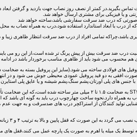
 تماس بگیرید.در کمتر از نصف روز نصاب جهت بازدید و گرفتن ابع
نتی و یا فیزیکی برای مشتری ارسال خواهد شد.
در صورتی که درب ضد سرقت سفارشی باشد،ساخته خواهد شد
 درب با ابعاد استاندارد استفاده شود،درب به همراه نصاب به محل 
ی باشد،چراکه تمامی افراد از درب ضد سرقت انتظار ظاهری زیبا و د
یت درب ضد سرقت بیش از پیش پرنگ تر شده است،از این رو می بایست
هم محسوب می شود باید از ظاهری مناسب برخوردار باشد در ادامه س
وفیل های فولادی ساخته می شود.(سایز این پروفیل بسته به ضخامت 
با جنس های پلی اورتان،پشم سنگ،پشم شیشه و یا عایق پلی استایرن
چهارچوب و رویه درب ضد سرقت:معمولاً با استفاده از ورق فولادی ST۳۷ به ضخامت 
به همراه دارد.نحوه ساخت چهارچوب درب باید به گونه ای باشد که ا
آشنایی تولید کنندگان از استراکچر درب های ضدسرقت و به جهت عد
این صورت که قفل پایین و بالا به ترتیب ۴ و ۳ زبانه پیستونی است.