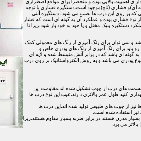
رای اهمییت بالایی بوده و منحصرا برای مواقع اضطراری
 ای)و فشاری (تاچ)موجود است.دستگیره فشاری با توجه
ایی که بر روی این درب ها نصب می شود؛ دستگیره آنتی
ز نوع فشاری بوده و عملکرد آن به گونه ای است که فشار
کرد دستگیره پنیک مختل و یا خود به خود باز شود،زیرا تا
شد و نمی توان برای رنگ آمیزی از رنگ های معمولی کمک
رو باید برای رنگ آمیزی از رنگ های پودری خاص و
ه گونه ای باشد که در برابر آتش منبسط شده و لایه ای
 نوع پودری می باشد و به روش الکترواستاتیک بر روی درب
ه قسمت های درب از چوب تشکیل شده اند.مقاومت این
هداری کنید طول عمر بالاتری دارند.عیب این نوع درب ها
ها نیز از چوب های طبیعی تولید شده اند.این درب ها
 نیز استفاده شده است.
بسیار مدرن هستند.در برابر ضربه بسیار مقاوم هستند.زیرا
الاتر می برد.