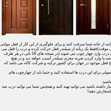
نند از خانه شما سرقت کنند و برای جلوگیری از این کار از قفل مولتی
قفل یک سویچ (به معنای قفل موقت)فقط یک زبانه از سیلندر قفل حرکت کرده و درب را قفل می
کند و در دو با قفل سویچ (در قفل های 20 تایی )پنج زبانه از قسمت بالای درب،پانزده زبانه هم از قسمت بالا،وسط و پایین قسمت کناری درب وارد چهار چوب می شوند (در نسخه های 16 تایی در هر طرف
اشد،با وارد کردن ضربه مغزی سیلندر آسیب خواهد دید و در هیچ
ن نوع قفل موجود در جهان برای کشور ترکیه و شرکت کاله می باشد که
 برای این درب ها استفاده کنید و حتما باید از چهارچوب های
اشید.
داشته باشید می توانید تهیه کنید و همچنین شما می توانید درب ضد
)سفارش دهید!