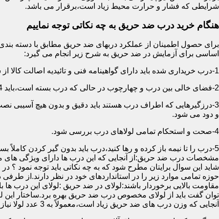
شرایطی که فشار و حرارت محیط زیاد است،برقرار می باشد.
هنگام خرید درب ضد حریق به چه نکاتی توجه نماییم
اساسی برای آزمایش در ضد حریق به شرح زیر انجام می گیرد:
1-درب خریداری شده باید دارای گواهینامه فنی و تائیدیه اصالت کالا از سازمان آتش نشانی باشد.
2-فضای خالی بین درب و چهارچوب در حالی که درب بسته است،باید 4 میلیمتر از قسمت بالا و اطراف باشد.این فاصله در پایین درب می تواند تا 8 میلیمتر باشد.به عبارتی نور نباید از پایین درب درز نماید.
3-درزگیرهایی که اطراف درب هستند باید دقیق و بدون هیچ آسیبی ن
و دود می شود.
4-صحت و استحکام تمامی لولاهای درب بررسی شود.
5-درب را تا نیمه باز کرده و رها کنید،درب باید بدون گیر کردن کاملاً بسته شود.
مشخصات درب ضد حریق:از آنجایی که این درب ها دارای ویژگی های م
شاید این سوال برایتان مطرح شود که به چه نکاتی باید توجه نمود ؟ در
حوزه تمامی موارد زیر را در استانداردهای خود در نظر دارند.از طرفی
توان گفت باید از لولای مخصوص درب ضد حریق بهره برد.ساختار این لو
آنجایی که وزن درب های ضد حریق زیاد است،معمولاً به 3 عدد لولا نیاز دارند.در حالیکه درب های معمولی با وزن پایین دارای 2 عدد لولا هستند.