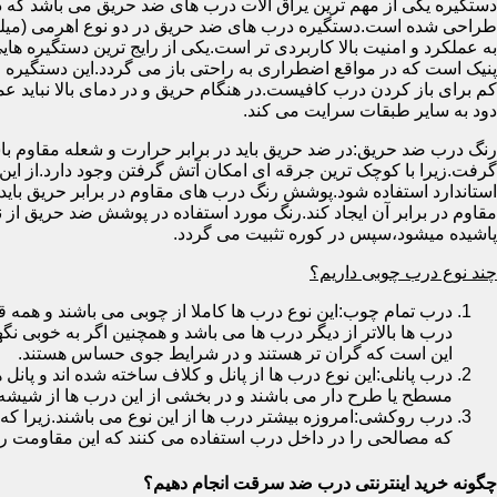
دستگیره یکی از مهم ترین یراق آلات درب های ضد حریق می باشد که دا
طراحی شده است.دستگیره درب های ضد حریق در دو نوع اهرمی (میله
به عملکرد و امنیت بالا کاربردی تر است.یکی از رایج ترین دستگیره ه
پنیک است که در مواقع اضطراری به راحتی باز می گردد.این دستگیره ا
کم برای باز کردن درب کافیست.در هنگام حریق و در دمای بالا نباید عمل
دود به سایر طبقات سرایت می کند.
رنگ درب ضد حریق:در ضد حریق باید در برابر حرارت و شعله مقاوم با
گرفت.زیرا با کوچک ترین جرقه ای امکان آتش گرفتن وجود دارد.از این 
استاندارد استفاده شود.پوشش رنگ درب های مقاوم در برابر حریق باید ب
مقاوم در برابر آن ایجاد کند.رنگ مورد استفاده در پوشش ضد حریق از
پاشیده میشود،سپس در کوره تثبیت می گردد.
چند نوع درب چوبی داریم؟
درب تمام چوب:این نوع درب ها کاملا از چوبی می باشند و هم
درب ها بالاتر از دیگر درب ها می باشد و همچنین اگر به خوبی نگ
این است که گران تر هستند و در شرایط جوی حساس هستند.
درب پانلی:این نوع درب ها از پانل و کلاف ساخته شده اند و پانل 
مسطح یا طرح دار می باشند و در بخشی از این درب ها از شیشه
درب روکشی:امروزه بیشتر درب ها از این نوع می باشند.زیرا که 
که مصالحی را در داخل درب استفاده می کنند که این مقاومت را ب
چگونه خرید اینترنتی درب ضد سرقت انجام دهیم؟