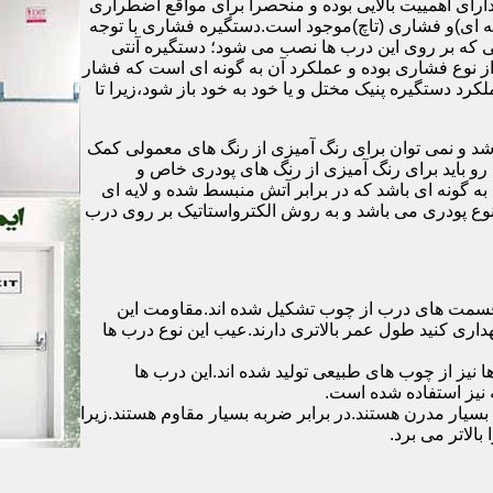
رای اهمییت بالایی بوده و منحصرا برای مواقع اضطراری
 ای)و فشاری (تاچ)موجود است.دستگیره فشاری با توجه
ایی که بر روی این درب ها نصب می شود؛ دستگیره آنتی
ز نوع فشاری بوده و عملکرد آن به گونه ای است که فشار
کرد دستگیره پنیک مختل و یا خود به خود باز شود،زیرا تا
شد و نمی توان برای رنگ آمیزی از رنگ های معمولی کمک
رو باید برای رنگ آمیزی از رنگ های پودری خاص و
ه گونه ای باشد که در برابر آتش منبسط شده و لایه ای
 نوع پودری می باشد و به روش الکترواستاتیک بر روی درب
ه قسمت های درب از چوب تشکیل شده اند.مقاومت این
هداری کنید طول عمر بالاتری دارند.عیب این نوع درب ها
ها نیز از چوب های طبیعی تولید شده اند.این درب ها
 نیز استفاده شده است.
بسیار مدرن هستند.در برابر ضربه بسیار مقاوم هستند.زیرا
الاتر می برد.