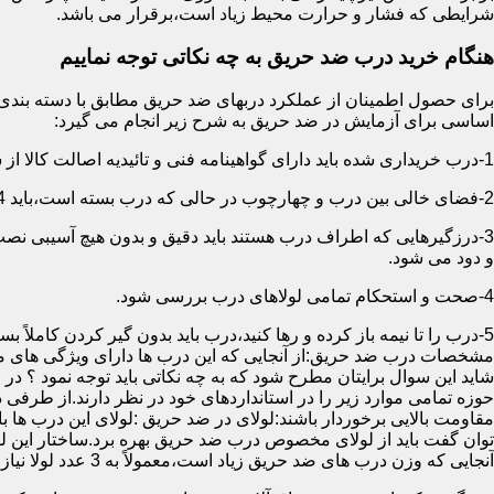
شرایطی که فشار و حرارت محیط زیاد است،برقرار می باشد.
هنگام خرید درب ضد حریق به چه نکاتی توجه نماییم
اساسی برای آزمایش در ضد حریق به شرح زیر انجام می گیرد:
1-درب خریداری شده باید دارای گواهینامه فنی و تائیدیه اصالت کالا از سازمان آتش نشانی باشد.
2-فضای خالی بین درب و چهارچوب در حالی که درب بسته است،باید 4 میلیمتر از قسمت بالا و اطراف باشد.این فاصله در پایین درب می تواند تا 8 میلیمتر باشد.به عبارتی نور نباید از پایین درب درز نماید.
3-درزگیرهایی که اطراف درب هستند باید دقیق و بدون هیچ آسیبی ن
و دود می شود.
4-صحت و استحکام تمامی لولاهای درب بررسی شود.
5-درب را تا نیمه باز کرده و رها کنید،درب باید بدون گیر کردن کاملاً بسته شود.
مشخصات درب ضد حریق:از آنجایی که این درب ها دارای ویژگی های م
شاید این سوال برایتان مطرح شود که به چه نکاتی باید توجه نمود ؟ در
حوزه تمامی موارد زیر را در استانداردهای خود در نظر دارند.از طرفی
توان گفت باید از لولای مخصوص درب ضد حریق بهره برد.ساختار این لو
آنجایی که وزن درب های ضد حریق زیاد است،معمولاً به 3 عدد لولا نیاز دارند.در حالیکه درب های معمولی با وزن پایین دارای 2 عدد لولا هستند.