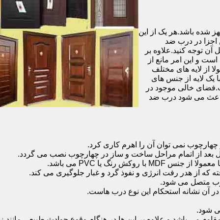
شده باشد.هر یک از این
 اجزا در درب ضد
آن توجه کنید.علاوه بر
است و این امر مانع از
 از لایه های مختلف
 یک لایه از جنس های
.فضای خالی موجود در
 باعث می شود درب ضد
هارچوب نمی توان آن را اهرم کاری کرد.
ل بعد از اتمام مراحل ساخت و ساز در چهارچوب نصب می گردد.
 رنگ یا PVC می باشد.
ه که از هدر رفت انرژی و نفوذ گرد و غبار جلوگیری می کند.
وب متصل می شود.
ر آن نشانه استحکام این نوع درب هاست.
 شود.
 می باشد و علاوه بر این ها در هنگام وقوع حوادث طبیعی مانند زل