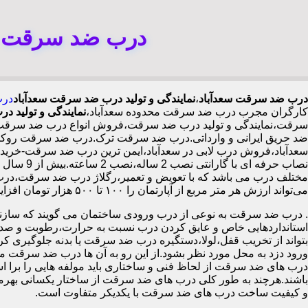
درب ضد سرقت سع
درب ضد سرقت سعدآباد
،
نمایندگی و تولید درب ضد سرقت سعدآباد
درب
کارگران مجرب درب ضد سرقت محدوده سعدآباد،
نمایندگی و تولید 
سرقت،نمایندگی و تولید درب ضد سرقت،فروش انواع درب ضد سرقت با
ضد حریق ایرانی و وارداتی.درب ضد سرقت ترک.درب ضد سرقت روکش 
نصاب حرف
مختلف درب می باشد که با تعویض و تعمیر،رگلاژ درب ضد سرقت،درب ل
می‌تواند ارزش هر متر مربع از آپارتمان را ۱۰۰ تا ۵۰۰ هزار تومان افزایش دهد،درب ضد سرقت چینی در سعدآباد،
.
درب ضد سرقت به نوعی از درب ورودی ساختمان می گویند که سازنده
استانداردهایی خاص و عایق کردن درب نسبت به حرارت،رطوبت و صدا،آ
بتواند از تخریب قفل،لولا،دستگیره درب ضد سرقت یا بدنه جلوگیری کرده
ورود دزد به محل مورد نظر بشود.از این رو به آن ها درب ضد سرقت می
درب های ضد سرقت از لحاظ فنی و ساختاری باید مولفه هایی را برا استا
باشند.هرچند به طور کلی درب های ضد سرقت از ساختار یکسانی بهرم
و کیفیت ساخت درب های ضد سرقت با یکدیکر متفاوت است.