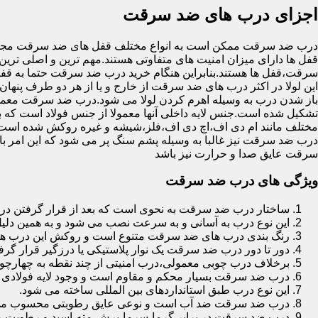
اجزای درب های ضد سرقت
درب ضد سرقت ممکن است به انواع مختلف قفل های ضد سرقت مجهز 
قفل ها دارای میزان امنیت های متفاوتی هستند.مهم ترین و اصلی ترین
سرقت،قفل ها هستند.بنابراین هنگام خرید درب ضد سرقت حتما به قفل 
این لولا در اکثر درب های ضد سرقت از خارج و یا از هر دو طرف پنهان 
باز شدن درب به وسیله اهرم کردن لولا می شود.درب ضد سرقت معمولا
تشکیل شده است.جنس لایه داخلی آنها معمولا از جنس فولاد است که با
مختلف مانند ام دی اف،اچ دی اف،فلز،شیشه و غیره روکش شده است
درب ضد سرقت نیز غالبا به وسیله پشم سنگ پر می شود که این امر
سرقت عایق صدا و حرارت نیز باشد
ویژگی های درب ضد سرقت
ساختار درب ضد سرقت به نحوی است که بعد از قرار گرفتن در چ
این نوع درب به آسانی و به سرعت نصب می شود و به همین دلی
رنگ بندی درب های ضد سرقت متنوع است و روکش این درب ها معمولا از جنس MDF با روکش
دور تا دور درب ضد سرقت یک نوار پلاستیکی یا درزگیر قرار گرفت
برخلاف درب چوبی معمولی،درب امنیتی از چند نقطه به چهارچ
درب ضد سرقت بسیار محکم و مقاوم است و وجود لایه فولادی د
این نوع درب طبق استانداردهای بین المللی ساخته می شود.
درب ضد سرقت ضد آب است و نوعی عایق رطوبتی محسوب می
درب ضد سرقت در برابر گرما،سرما،برش،مته،اسید و رطوبت مقاوم