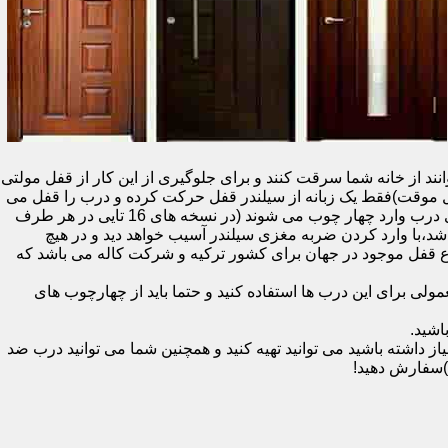
نند از خانه شما سرقت کنند و برای جلوگیری از این کار از قفل مولتی
قفل یک سویچ (به معنای قفل موقت)فقط یک زبانه از سیلندر قفل حرکت کرده و درب را قفل می
کند و در دو با قفل سویچ (در قفل های 20 تایی )پنج زبانه از قسمت بالای درب،پانزده زبانه هم از قسمت بالا،وسط و پایین قسمت کناری درب وارد چهار چوب می شوند (در نسخه های 16 تایی در هر طرف
اشد،با وارد کردن ضربه مغزی سیلندر آسیب خواهد دید و در هیچ
ن نوع قفل موجود در جهان برای کشور ترکیه و شرکت کاله می باشد که
 برای این درب ها استفاده کنید و حتما باید از چهارچوب های
اشید.
داشته باشید می توانید تهیه کنید و همچنین شما می توانید درب ضد
)سفارش دهید!