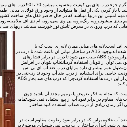
.با باز کردن یکی از قفل ها میتوانید از وجود ورق فولادی میانی اطمی
 مهم امنیتی این دربها میباشد که در حال حاضر قفل های ساخت کشو
ب های موجود در بازار در حالت کلی به 4 دسته تقسیم بندی میشود.رویه رنگ،رویه پی وی سی،رویه 
هایی که درب ورودی در معرض تابش نور خورشید میباشد دربهای ضد 
اف است.لایه های میانی همان لایه ای است که با
ABS،پوشانده می شود.لایه های انتهایی نیز از رویه ی پلاستیکی تشکیل شده اند.وجود ABS در ساختار میانی آن باعث شده تا درب در
برابر فشار و حرارت بالا،مقاومت و استحکام زیادی داشته باشد.علاوه براین،وجود ABS سبب می شود تا درب در برابر فشارهای
ر از ام دی اف در ساخت درب ABS استفاده نشود،می توان از نئوپان استفاده کرد.انتخاب نئوپان در افزایش
پان،طول عمر بیشتری دارد.مزایای درب ضد آب ای بی اس
دیت خاصی برای استفاده از درب ضد آب وجود ندارد.حتی در
شهرهای شمالی ایران که درصد رطوبت در محیط،بسیار است،می توان از این درب ها استفاده کرد.چرا که درب های ضد بخار ABS
ست که مدام به فکر تعویض یا ترمیم مجدد آن باشید.چون
ب های مقاوم در برابر نفوذ آب از پیچ استفاده نمی شود.تمامی
حتی اگر زمان زیادی از درب ضدآب استفاده کنید،ساختار
 آب علاوه براین که در برابر نفوذ رطوبت مقاوم است،در
ش سوزی شود،اجزای ساختار درب ذوب نمی شود.این موضوع در