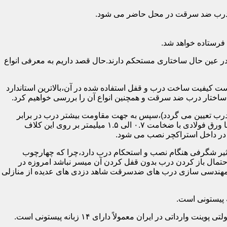
اد درب ضد سرقت در محل حاضر می شود.
فرستاده خواهد شد.
ر عین حال ساختاری مستحکم دارند.حال قصد داریم به معرفی انواع
 کیفیت ساخت درب و قفل استفاده شده در آن،بالاترین استاندارد
اختار درب ضد سرقت و همچنین انواع آن را بررسی خواهیم کرد.
درب تعیین می گردد)،سپس به جهت مقاومت بیشتر درب در برابر
خمش،۳ الی ۴ قید فولادی دقیقاً با همان سایز پروفیل های محیطی به صورت افقی به دو قید پروفیل عمودی محیطی جوش می شود و در انتها ورق فولادی با ضخامت ۰.۷ الی ۱.۵ میلیمتر بر روی این کلاف
 در داخل استراکچر نصب می شود.
۱.۵ تا ۲ میلی متر ساخته شده است،که این ضخامت تأثیر شگرفی هنگام نصب و استحکام درب دارد،چرا که چهارچوب
حتمال باز کردن درب بدون قفل کردن آن میسر نباشد امروزه در
م مهندسی سازی درب های ضدسرقت شاهد دزدی های عدیده از منازلی