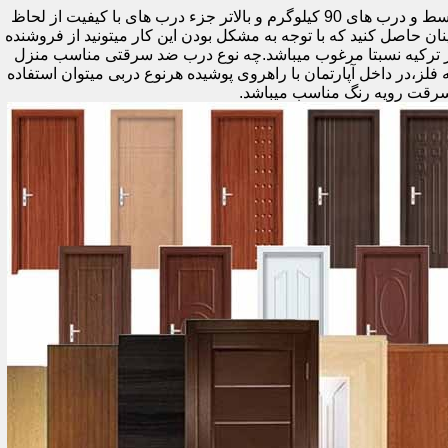
اولین راه وزن درب هست که به صورت کلی درب های کمتر از 60 کیلوگرم جزء درب های بی کیفیت محسوب میشود،70 تا 90 درب های متوسط و درب های 90 کیلوگرم و بالاتر جزء درب های با کیفیت از لحاظ
نان حاصل کنید که با توجه به مشکل بودن این کار میتونید از فروشنده
ر ترکیه نسبتا مرغوب میباشد.چه نوع درب ضد سرقتی مناسب منزل
ام دی اف ملامینه،رویه فلز،در داخل آپارتمان با راهروی پوشیده هرنوع دربی میتوان استفاده
سرقت رویه رنگ مناسب میباشد.