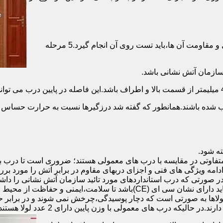
برای حصول اطمینان از عملکرد دربهای ضد حریق مطابق با دسته بندی و مقاومت آن ها،باید تست روی آن انجام گیرد.5 مرحله
صب شده باشند.همانطور که گفته شد درزگیرها نسبت به حرارت حساس ب
تفاوتی در مقایسه با درب های معمولی هستند؛ ضروری است تا درب ب
 ادامه ویژگی های فنی و اجزای دربهای مقاوم در برابر آتش را مورد بر
 در صورتی که درب استانداردهای مورد تائید سازمان آتش نشانی را داش
مقاومت بالایی برخوردار باشند:لولای در ضد حریق :لولای این درب ها باید دار
لاها به صورتی است که دچار پوسیدگی،چرخش نمی شوند و در برابر حرا