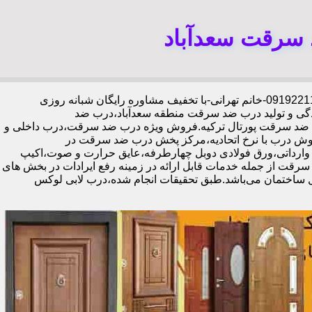
 سرقت سعدآباد
،09192211934-خانم تهرانی-با تخفیف مشاوره رایگان شبانه روزی
دگی و تولید درب ضد سرقت منطقه سعدآباد،درب ضد
ای ضد سرقت پورتال ترکیه.فروش ویژه درب ضد سرقت،درب داخلی و
وش درب با نرخ اتحادیه،مرکز پخش درب ضد سرقت در
د،فروش درب لابی در سعدآباد،ایمن ترین درب ضد سرقت-خرید مستقیم از کارخانه قفل گاوصندوقی کاله،ضد برش و ضد دیلم 100% وارداتی،ورق فولادی دوبل چهارطرفه،عایق حرارت و صوت،اکیپ
رتمند،زیبا،تعمیرات درب ضد سرقت از جمله خدمات قابل ارائه در زمینه رفع ایرادات در بخش های
ل ساختمان می‌باشد.طبق تحقیقات انجام شده،درب لابی لوکس