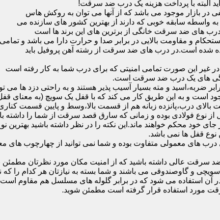
ید البته با پرداخت هزینه یک درب ضد سرقت!
بازار موجود می باشد که از آنها می توان به روکش هاس
که به واسطه سابقه خوبی که دارند از بهترین کشور های سازنده می
رب های ضد سرقت خانگی از برترین های این برند ها است
حکام و مقاومت بالایی در برابر صدا و حرارت دارا می باشد و تمامی
برده شده است.در درب های ضد سرقت از رشته آهن پروفیل باید
و در غیر این صورت تمامی امنیتی که برای درب شما به کار رفته است
یژگی های یک درب ضد سرقت است.
بر ضربه،اسید و مته بسیار آسیب پذیر هستند و به راحتی دزد ها می توا
ه می شود که این در نمونه های 16 و 20 زبانه موجود است و به این طریق کار می کند که با 
قفل از نوع فولادی بوده و زمانی که سارق قصد سرقت از شما را داشته ب
 در جای خود محکم خواهند ماند.این نکته را در نظر داشته باشید بهتری
 نوع قفل ها نمی باشد.
ای معمولی متفاوت بوده و شما نمی توانید از چهارچوب های معمولی
ضد سرقت عالی داشته باشید که از امنیت مکان مورد نظرتان مطمئن ب
 و گاوصندوقی می باشند و شما بسته به نیازتان هر کدام را که نیاز 
 آن استفاده می شود که در برابر گلوله های مسلسل هم مقاوم است
قت مورد استفاده قرار گرفته است مطمئن شوید.