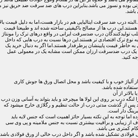
 بوده و نسوز می باشد.بنابراین درب های ضد سرقت ضد حریق نیز می
باشد.
لبته درب ضد سرقت ایتالیایی هم در بازار هست،اما به دلیل قیمت بال
تند.این درب ها از مصالح باکیفیتی ساخته شده اند و طبیعتا قیمت
اغلب تولیدکنندگان درب ضدسرقت ایرانی در واقع درهای ترک را مونتاژ
به نوع ترک اقتصادی تر هستند.این درها نسبت به درب هایی که داخل
خاطر قیمت پایینشان پرطرفدار هستند.اما اگر به دنبال خرید یک
 که یک درب ضدسرقت ارزان ممکن است مشابه یک در معمولی عمل
ه کنید.
ز آلیاژ خوب و با کیفیت باشد و محل اتصال ورق ها جوش کاری
 لنگه درب بر روی این لولا ها میچرخد و باید بتواند به آسانی وزن درب
باشد پس از گذشت مدتی درب از حالت تنظیم و رگلاژی خارج میشود که
ما توجه به این نکته بسیار حائز اهمیت است که جنس لایه باید
ف از زیبایی و براقیت بیشتری نسبت به جنس ملامینه و پی وی سی
کام کمتری می باشد.
ی فولادی تشکیل شده باشد و اگر داخل درب خالی از ورق فولادی باشد