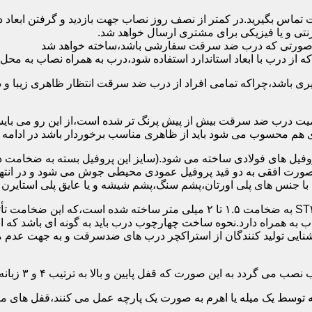
 تماس بگیرید.در کمتر از نصف روز نصاب جهت بازدید و گرفتن ابع
نتی و یا فیزیکی برای مشتری ارسال خواهد شد.
در صورتی که درب ضد سرقت سفارشی باشد،ساخته خواهد شد
 درب با ابعاد استاندارد استفاده شود،درب به همراه نصاب به محل 
ی باشد،چراکه تمامی افراد از درب ضد سرقت انتظار ظاهری زیبا و د
یت درب ضد سرقت بیش از پیش پرنگ تر شده است،از این رو می بایست
هم محسوب می شود باید از ظاهری مناسب برخوردار باشد در ادامه س
وفیل های فولادی ساخته می شود.(سایز این پروفیل بسته به ضخامت 
با جنس های پلی اورتان،پشم سنگ،پشم شیشه و یا عایق پلی استایرن
چهارچوب و رویه درب ضد سرقت:معمولاً با استفاده از ورق فولادی ST۳۷ به ضخامت 
به همراه دارد.نحوه ساخت چهارچوب درب باید به گونه ای باشد که ا
آشنایی تولید کنندگان از استراکچر درب های ضدسرقت و به جهت عد
این صورت که قفل پایین و بالا به ترتیب ۴ و ۳ زبانه پیستونی است.