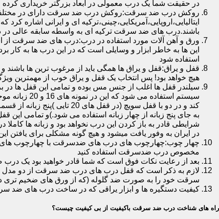
در حقیقت شما یک درب معمولی در ابعاد بزرگتر خریداری کرده ا
روکش درب ضد سرقت:روکش درب ضد سرقت دارای در مختلفی در 
ایتالیایی،اروپایی،آمریکایی،چینی،ترکیه ای و ایرانی اشاره کرد 
باشند.درب های ضد سرقت ترکیه ای به واسطه سابقه عالی در د
ورق و آهن آلات مورد استفاده در درب:درب های ضد سرقت از است
این ها به خاطر ابزار و وسایلی است که در این درب ها به کار 
استفاده شود
قفل و یراق:قفل و یراق ها همگی باید از مرغوب ترین ها باشند 
هیچ خواهد بود! پس انتخاب یک قفل و یراق خوب از مهمترین و
سیلندر قفل ها اغلب از جنس مس بوده و تمامی این قفل ها در برا
سیستم استفاد
به جای پنج زبانه از چهار زبانه استفاده می شود.)و تمامی این 
شرایطی قادر به باز کردن این درب نخواهد بود و زبانه ها کاملا
در ایران به وفور یافت میشود و هیچ گونه مشکلی برای یافتن این
چهار چوب:چهارچوب های درب های ضدسرقت با چهارچوب های درب ه
مخصوص درب ضدسرقت استفاده کنید
بعد از رعایت نکات فوق است که شما قادر خواهید بود یک درب 
لازم به ذکر است که قفل درب های درب ضد سرقت از دو مدل سویچی
سرقت خود را به صورت ضد گلوله (که از ورق های ضخیم تری در
کیفیت دستگیره ها و ابزار یراقی که در ساخت درب های ضد سر
راه های شناخت درب ضد سرقت باکیفیت از بی کیفیت چیست؟