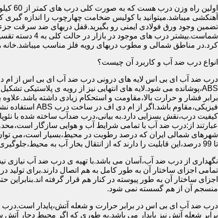
آهنکشی میباشد.میتوانید با کولیس ضخامت چهارچوب را اندازه گیری کنید
تضمین وجود ورق فولادی ایمنی رو بگیرید.قفل دربهای ضد سرقت جزء
شماست.بیشتر در
کرد.در مناطق شمالی و مطوب دربهای رویه فلز مناسب میباشد.خانه 
انواع درب ضد آب و کاربرد آن چیست؟
درب ضد آب ای بی اس لایه های درونی درب ضد آب ای بی اس از ام دی 
فیزیکی،مقاوم باشد.اگ
کیفیت درب،نقش بسزایی دارد.به بیانی،درب ضدآب ساخته شده با نئو
عبارتند از:درب ضد آب با تمامی شرایط آب و هوایی سازگار است،محدو
تا 99 درصد،این قابلیت را دارند که از انتقال بخار آب به محیط،جلوگیری کنند.
نگهداری از درب ضد آب،آسان می باشد.با تهیه ی درب ضد آب نیازی نی
تمامی اجزای ساختار آن به طور کامل به هم اتصال دارند.برای تولید در
اجزای ساختار آن به طور پیوسته در کنار هم قرار گرفته اند.بنابراین 
منسجم آن از هم گسسته نمی شود.
درب ضد آب ای بی اس در برابر حرارت و شعله آتش،پایدار است.درب ضد
برابر شعله آتش نیز پایدار می باشد.به طوری که اگر محیط دچار آت