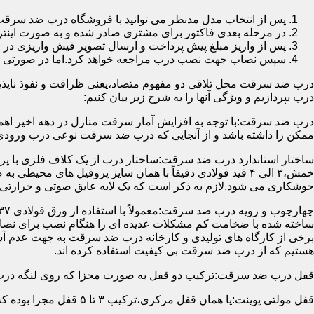
پس از انتخاب مدل مدنظر می توانید با فروشگاه درب ضد سرقت
در مرحله بعدی فاکتور برای مشتری صادر شده و به صورت اینتر
پس از واریز مبلغ پیش پرداخت و ارسال تصویر فیش واریزی 
سپس نصاب جهت نصب درب مراجعه خواهد کرد.اما در صورتی که از
درب ضد سرقت محل تلاقی دو مفهوم متضاد،یعنی ظرافت و نفوذ ناپذیر
درب بپردازیم و ویژگی آنها را به شرح زیر بیان کنیم:
درب ضد سرقت:با توجه به افزایش آمار سرقت منازل در دهه اخیر اهم
ممکن را داشته باشد و از آنجایی که درب ضد سرقت نوعی درب ورودی 
ساختار استاندارد درب ضد سرقت:ساختار درب از یک کلاف فلزی با پر
جوشکاری می شود.لازم به ذکر است که یک لایه عایق صوتی و حرارتی 
ساخته شده با ضخامت کم مشکلات عدیده ای را هنگام نصب برای نصاب 
برخی از کارگاه های تولیدی و کارخانه درب ضد سرقت به جهت عدم 
هستیم که از درب ضد سرقت بی کیفیت استفاده کرده اند.
قفل درب ضد سرقت:ترکیب دو قفل به صورت مجزا که روی لنگه درب نصب می گردد به 
قفل مولتی پوینت:یا همان قفل مرکزی،ترکیب ۳ تا ۵ قفل مجزا بوده که توسط یک میله یا اهرم به صورت یک پارچه عمل می کنند،قفل های مولتی پوینت وارداتی در ایران معمولاً دارای ۱۴ زبانه پیستونی است.