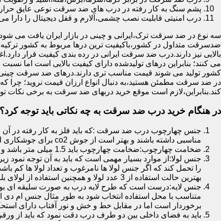
پشم سنگ به کار رفته در درب های ضد سرقت نوعی عایق حرارتی
درب امنیتی قابلیت نصب چشمی،آلارم و قفل دیجیتال را دارا می 
سه نوع در ضد سرقت ترک،ایرانی و چینی در بازار ایران یافت می شود.ا
ضدسرقت متداول در کشور،باکیفیت ترین درها مربوط به کشور ترکیه هس
بالایی نیز دارند.درب ضد سرقت ایرانی در رده بندی کیفیت قرار دارد.
می کنند؛ بنابراین درهای تولیدشده دارای کیفیت بالایی است اما نسبت 
کشور تولید می شوند قیمت مناسب تری دارند.درهای ضد سرقت چینی به 
در ضد سرقت مطمئن هستید،به دنبال انواع ارزان قیمت نروید؛ چرا
کند.بنابراین،لازم است موقع خرید دربهای ضد سرقت به برخی نکات توج
در هنگام خرید درب ضد سرقت به چه نکاتی باید توجه کرد؟
جنس چهارچوب درب ضد سرقت :که باید فلز به کار رفته در آن ا
مناسبی داشته باشند و بهتر است از جوش co2 برای جوشکاری استفاده شده باشد.
ضخامت چهارچوب:ضخامت چهارچوب باید 1.5 میلی متر باشد و یا بالاتر از آن
جنس لولا:از موارد بسیار مهمی است که باید به آن توجه نمود زیرا
را تحمل کند که اگر جنس لولا ها نامرغوب و تعداد لولا ها کم 
بهترین حالت استفاده از 3 عدد لولا و همچنین استفاده از لولای بلبرینگ دار است.
جنس لایه:درست است که طرح لایه درب به صورت سلیقه ای بوده ا
متناسب با محل استفاده انتخاب شود به طور مثال جنس ام دی ا
برخوردار است اما در مقابل خط و خش و نور آفتاب دارای استح
باید به فضای داخلی بین دو طرف درب دقت نمود که باید از ورق