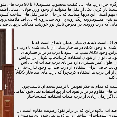
.با باز کردن یکی از قفل ها میتوانید از وجود ورق فولادی میانی اطمی
 مهم امنیتی این دربها میباشد که در حال حاضر قفل های ساخت کشو
ب های موجود در بازار در حالت کلی به 4 دسته تقسیم بندی میشود.رویه رنگ،رویه پی وی سی،رویه 
هایی که درب ورودی در معرض تابش نور خورشید میباشد دربهای ضد 
اف است.لایه های میانی همان لایه ای است که با
ABS،پوشانده می شود.لایه های انتهایی نیز از رویه ی پلاستیکی تشکیل شده اند.وجود ABS در ساختار میانی آن باعث شده تا درب در
برابر فشار و حرارت بالا،مقاومت و استحکام زیادی داشته باشد.علاوه براین،وجود ABS سبب می شود تا درب در برابر فشارهای
ر از ام دی اف در ساخت درب ABS استفاده نشود،می توان از نئوپان استفاده کرد.انتخاب نئوپان در افزایش
پان،طول عمر بیشتری دارد.مزایای درب ضد آب ای بی اس
دیت خاصی برای استفاده از درب ضد آب وجود ندارد.حتی در
شهرهای شمالی ایران که درصد رطوبت در محیط،بسیار است،می توان از این درب ها استفاده کرد.چرا که درب های ضد بخار ABS
ست که مدام به فکر تعویض یا ترمیم مجدد آن باشید.چون
ب های مقاوم در برابر نفوذ آب از پیچ استفاده نمی شود.تمامی
حتی اگر زمان زیادی از درب ضدآب استفاده کنید،ساختار
 آب علاوه براین که در برابر نفوذ رطوبت مقاوم است،در
ش سوزی شود،اجزای ساختار درب ذوب نمی شود.این موضوع در