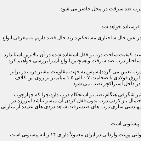
اد درب ضد سرقت در محل حاضر می شود.
فرستاده خواهد شد.
ر عین حال ساختاری مستحکم دارند.حال قصد داریم به معرفی انواع
 کیفیت ساخت درب و قفل استفاده شده در آن،بالاترین استاندارد
اختار درب ضد سرقت و همچنین انواع آن را بررسی خواهیم کرد.
درب تعیین می گردد)،سپس به جهت مقاومت بیشتر درب در برابر
خمش،۳ الی ۴ قید فولادی دقیقاً با همان سایز پروفیل های محیطی به صورت افقی به دو قید پروفیل عمودی محیطی جوش می شود و در انتها ورق فولادی با ضخامت ۰.۷ الی ۱.۵ میلیمتر بر روی این کلاف
 در داخل استراکچر نصب می شود.
۱.۵ تا ۲ میلی متر ساخته شده است،که این ضخامت تأثیر شگرفی هنگام نصب و استحکام درب دارد،چرا که چهارچوب
حتمال باز کردن درب بدون قفل کردن آن میسر نباشد امروزه در
م مهندسی سازی درب های ضدسرقت شاهد دزدی های عدیده از منازلی