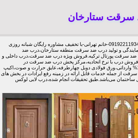
د سرقت ستارخان
،09192211934-خانم تهرانی-با تخفیف مشاوره رایگان شبانه روزی
مایندگی و تولید درب ضد سرقت منطقه ستارخان،درب ضد
ای ضد سرقت پورتال ترکیه.فروش ویژه درب ضد سرقت،درب داخلی و
فروش درب با نرخ اتحادیه،مرکز پخش درب ضد سرقت در
ستارخان،فروش درب لابی در ستارخان،ایمن ترین درب ضد سرقت-خرید مستقیم از کارخانه قفل گاوصندوقی کاله،ضد برش و ضد دیلم 100% وارداتی،ورق فولادی دوبل چهارطرفه،عایق حرارت و صوت،اکیپ
رتمند،زیبا،تعمیرات درب ضد سرقت از جمله خدمات قابل ارائه در زمینه رفع ایرادات در بخش های
ل ساختمان می‌باشد.طبق تحقیقات انجام شده،درب لابی لوکس