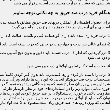
شرایطی که فشار و حرارت محیط زیاد است،برقرار می باشد.
هنگام خرید درب ضد حریق به چه نکاتی توجه نماییم
اساسی برای آزمایش در ضد حریق به شرح زیر انجام می گیرد:
1-درب خریداری شده باید دارای گواهینامه فنی و تائیدیه اصالت کالا از سازمان آتش نشانی باشد.
2-فضای خالی بین درب و چهارچوب در حالی که درب بسته است،باید 4 میلیمتر از قسمت بالا و اطراف باشد.این فاصله در پایین درب می تواند تا 8 میلیمتر باشد.به عبارتی نور نباید از پایین درب درز نماید.
3-درزگیرهایی که اطراف درب هستند باید دقیق و بدون هیچ آسیبی ن
و دود می شود.
4-صحت و استحکام تمامی لولاهای درب بررسی شود.
5-درب را تا نیمه باز کرده و رها کنید،درب باید بدون گیر کردن کاملاً بسته شود.
مشخصات درب ضد حریق:از آنجایی که این درب ها دارای ویژگی های م
شاید این سوال برایتان مطرح شود که به چه نکاتی باید توجه نمود ؟ در
حوزه تمامی موارد زیر را در استانداردهای خود در نظر دارند.از طرفی
توان گفت باید از لولای مخصوص درب ضد حریق بهره برد.ساختار این لو
آنجایی که وزن درب های ضد حریق زیاد است،معمولاً به 3 عدد لولا نیاز دارند.در حالیکه درب های معمولی با وزن پایین دارای 2 عدد لولا هستند.