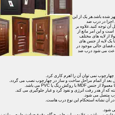
شده باشد.هر یک از این
 اجزا در درب ضد
آن توجه کنید.علاوه بر
است و این امر مانع از
 از لایه های مختلف
 یک لایه از جنس های
.فضای خالی موجود در
 باعث می شود درب ضد
هارچوب نمی توان آن را اهرم کاری کرد.
ل بعد از اتمام مراحل ساخت و ساز در چهارچوب نصب می گردد.
 رنگ یا PVC می باشد.
ه که از هدر رفت انرژی و نفوذ گرد و غبار جلوگیری می کند.
وب متصل می شود.
ر آن نشانه استحکام این نوع درب هاست.
 شود.
 می باشد و علاوه بر این ها در هنگام وقوع حوادث طبیعی مانند زل