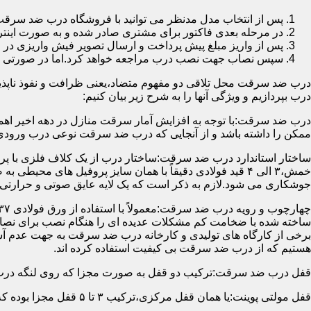
پس از انتخاب مدل مدنظر می توانید با فروشگاه درب ضد سرقت
در مرحله بعدی فاکتور برای مشتری صادر شده و به صورت اینتر
پس از واریز مبلغ پیش پرداخت و ارسال تصویر فیش واریزی 
سپس نصاب جهت نصب درب مراجعه خواهد کرد.اما در صورتی که از
درب ضد سرقت محل تلاقی دو مفهوم متضاد،یعنی ظرافت و نفوذ ناپذیر
درب بپردازیم و ویژگی آنها را به شرح زیر بیان کنیم:
درب ضد سرقت:با توجه به افزایش آمار سرقت منازل در دهه اخیر اهم
ممکن را داشته باشد و از آنجایی که درب ضد سرقت نوعی درب ورودی 
ساختار استاندارد درب ضد سرقت:ساختار درب از یک کلاف فلزی با پر
جوشکاری می شود.لازم به ذکر است که یک لایه عایق صوتی و حرارتی 
ساخته شده با ضخامت کم مشکلات عدیده ای را هنگام نصب برای نصاب 
برخی از کارگاه های تولیدی و کارخانه درب ضد سرقت به جهت عدم 
هستیم که از درب ضد سرقت بی کیفیت استفاده کرده اند.
قفل درب ضد سرقت:ترکیب دو قفل به صورت مجزا که روی لنگه درب نصب می گردد به 
قفل مولتی پوینت:یا همان قفل مرکزی،ترکیب ۳ تا ۵ قفل مجزا بوده که توسط یک میله یا اهرم به صورت یک پارچه عمل می کنند،قفل های مولتی پوینت وارداتی در ایران معمولاً دارای ۱۴ زبانه پیستونی است.