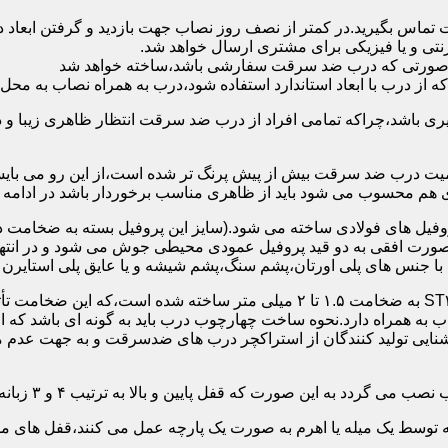
 تماس بگیرید.در کمتر از نصف روز نصاب جهت بازدید و گرفتن ابع
نتی و یا فیزیکی برای مشتری ارسال خواهد شد.
در صورتی که درب ضد سرقت سفارشی باشد،ساخته خواهد شد
 درب با ابعاد استاندارد استفاده شود،درب به همراه نصاب به محل 
ی باشد،چراکه تمامی افراد از درب ضد سرقت انتظار ظاهری زیبا و د
یت درب ضد سرقت بیش از پیش پرنگ تر شده است،از این رو می بایست
هم محسوب می شود باید از ظاهری مناسب برخوردار باشد در ادامه س
وفیل های فولادی ساخته می شود.(سایز این پروفیل بسته به ضخامت 
با جنس های پلی اورتان،پشم سنگ،پشم شیشه و یا عایق پلی استایرن
چهارچوب و رویه درب ضد سرقت:معمولاً با استفاده از ورق فولادی ST۳۷ به ضخامت 
به همراه دارد.نحوه ساخت چهارچوب درب باید به گونه ای باشد که ا
آشنایی تولید کنندگان از استراکچر درب های ضدسرقت و به جهت عد
این صورت که قفل پایین و بالا به ترتیب ۴ و ۳ زبانه پیستونی است.