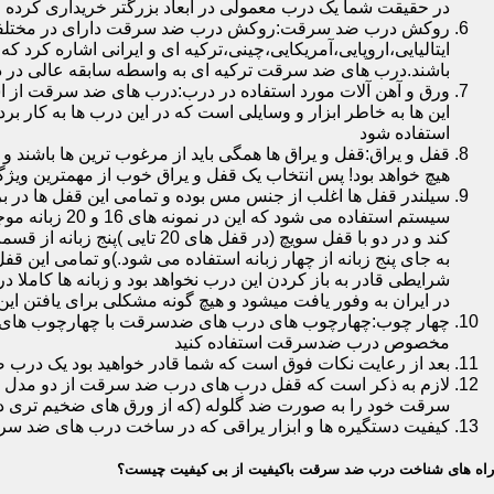
در حقیقت شما یک درب معمولی در ابعاد بزرگتر خریداری کرده ا
روکش درب ضد سرقت:روکش درب ضد سرقت دارای در مختلفی در 
ایتالیایی،اروپایی،آمریکایی،چینی،ترکیه ای و ایرانی اشاره کرد 
باشند.درب های ضد سرقت ترکیه ای به واسطه سابقه عالی در د
ورق و آهن آلات مورد استفاده در درب:درب های ضد سرقت از است
این ها به خاطر ابزار و وسایلی است که در این درب ها به کار 
استفاده شود
قفل و یراق:قفل و یراق ها همگی باید از مرغوب ترین ها باشند 
هیچ خواهد بود! پس انتخاب یک قفل و یراق خوب از مهمترین و
سیلندر قفل ها اغلب از جنس مس بوده و تمامی این قفل ها در برا
سیستم استفاد
به جای پنج زبانه از چهار زبانه استفاده می شود.)و تمامی این 
شرایطی قادر به باز کردن این درب نخواهد بود و زبانه ها کاملا
در ایران به وفور یافت میشود و هیچ گونه مشکلی برای یافتن این
چهار چوب:چهارچوب های درب های ضدسرقت با چهارچوب های درب ه
مخصوص درب ضدسرقت استفاده کنید
بعد از رعایت نکات فوق است که شما قادر خواهید بود یک درب 
لازم به ذکر است که قفل درب های درب ضد سرقت از دو مدل سویچی
سرقت خود را به صورت ضد گلوله (که از ورق های ضخیم تری در
کیفیت دستگیره ها و ابزار یراقی که در ساخت درب های ضد سر
راه های شناخت درب ضد سرقت باکیفیت از بی کیفیت چیست؟