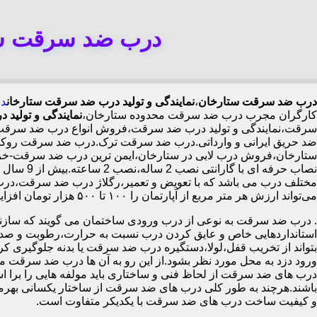
درب ضد سرقت ستا
درب ضد سرقت ستارخان
،
نمایندگی و تولید درب ضد سرقت ستارخان
در
کارگران مجرب درب ضد سرقت محدوده ستارخان،
نمایندگی و تولید
سرقت،نمایندگی و تولید درب ضد سرقت،فروش انواع درب ضد سرقت با
ضد حریق ایرانی و وارداتی.درب ضد سرقت ترک.درب ضد سرقت روکش
نصاب حرف
مختلف درب می باشد که با تعویض و تعمیر،رگلاژ درب ضد سرقت،درب ل
می‌تواند ارزش هر متر مربع از آپارتمان را ۱۰۰ تا ۵۰۰ هزار تومان افزایش دهد،درب ضد سرقت چینی در ستارخان،
.
درب ضد سرقت به نوعی از درب ورودی ساختمان می گویند که سازنده
استانداردهایی خاص و عایق کردن درب نسبت به حرارت،رطوبت و صدا،آ
بتواند از تخریب قفل،لولا،دستگیره درب ضد سرقت یا بدنه جلوگیری کرده
ورود دزد به محل مورد نظر بشود.از این رو به آن ها درب ضد سرقت می
درب های ضد سرقت از لحاظ فنی و ساختاری باید مولفه هایی را برا استا
باشند.هرچند به طور کلی درب های ضد سرقت از ساختار یکسانی بهرم
و کیفیت ساخت درب های ضد سرقت با یکدیکر متفاوت است.