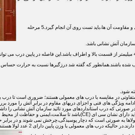
برای حصول اطمینان از عملکرد دربهای ضد حریق مطابق با دسته بندی و مقاومت آن ها،باید تست روی آن انجام گیرد.5 مرحله
صب شده باشند.همانطور که گفته شد درزگیرها نسبت به حرارت حساس ب
تفاوتی در مقایسه با درب های معمولی هستند؛ ضروری است تا درب ب
 ادامه ویژگی های فنی و اجزای دربهای مقاوم در برابر آتش را مورد بر
 در صورتی که درب استانداردهای مورد تائید سازمان آتش نشانی را داش
مقاومت بالایی برخوردار باشند:لولای در ضد حریق :لولای این درب ها باید دار
لاها به صورتی است که دچار پوسیدگی،چرخش نمی شوند و در برابر حرا