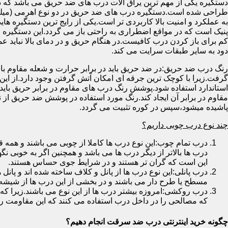
دستگیره یکی از مهم ترین یراق آلات درب های ضد حریق می باشد که دا
طراحی شده است.دستگیره درب های ضد حریق در دو نوع اهرمی (میله
به عملکرد و امنیت بالا کاربردی تر است.یکی از رایج ترین دستگیره ه
پنیک است که در مواقع اضطراری به راحتی باز می گردد.این دستگیره ا
کم برای باز کردن درب کافیست.در هنگام حریق و در دمای بالا نباید عمل
دود به سایر طبقات سرایت می کند.
رنگ درب ضد حریق:در ضد حریق باید در برابر حرارت و شعله مقاوم با
گرفت.زیرا با کوچک ترین جرقه ای امکان آتش گرفتن وجود دارد.از این 
استاندارد استفاده شود.پوشش رنگ درب های مقاوم در برابر حریق باید ب
مقاوم در برابر آن ایجاد کند.رنگ مورد استفاده در پوشش ضد حریق از
پاشیده میشود،سپس در کوره تثبیت می گردد.
چند نوع درب چوبی داریم؟
درب تمام چوب:این نوع درب ها کاملا از چوبی می باشند و هم
درب ها بالاتر از دیگر درب ها می باشد و همچنین اگر به خوبی نگ
این است که گران تر هستند و در شرایط جوی حساس هستند.
درب پانلی:این نوع درب ها از پانل و کلاف ساخته شده اند و پانل 
مسطح یا طرح دار می باشند و در بخشی از این درب ها از شیشه
درب روکشی:امروزه بیشتر درب ها از این نوع می باشند.زیرا که 
که مصالحی را در داخل درب استفاده می کنند که این مقاومت را ب
چگونه خرید اینترنتی درب ضد سرقت انجام دهیم؟