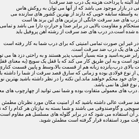
ید البته با پرداخت هزینه یک درب ضد سرقت!
بازار موجود می باشد که از آنها می توان به روکش هاس
که به واسطه سابقه خوبی که دارند از بهترین کشور های سازنده می
رب های ضد سرقت خانگی از برترین های این برند ها است
حکام و مقاومت بالایی در برابر صدا و حرارت دارا می باشد و تمامی
برده شده است.در درب های ضد سرقت از رشته آهن پروفیل باید
و در غیر این صورت تمامی امنیتی که برای درب شما به کار رفته است
یژگی های یک درب ضد سرقت است.
بر ضربه،اسید و مته بسیار آسیب پذیر هستند و به راحتی دزد ها می توا
ه می شود که این در نمونه های 16 و 20 زبانه موجود است و به این طریق کار می کند که با 
قفل از نوع فولادی بوده و زمانی که سارق قصد سرقت از شما را داشته ب
 در جای خود محکم خواهند ماند.این نکته را در نظر داشته باشید بهتری
 نوع قفل ها نمی باشد.
ای معمولی متفاوت بوده و شما نمی توانید از چهارچوب های معمولی
ضد سرقت عالی داشته باشید که از امنیت مکان مورد نظرتان مطمئن ب
 و گاوصندوقی می باشند و شما بسته به نیازتان هر کدام را که نیاز 
 آن استفاده می شود که در برابر گلوله های مسلسل هم مقاوم است
قت مورد استفاده قرار گرفته است مطمئن شوید.