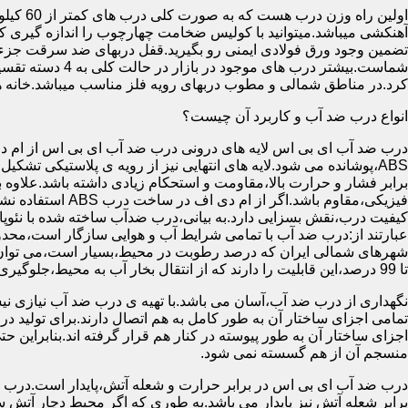
آهنکشی میباشد.میتوانید با کولیس ضخامت چهارچوب را اندازه گیری کنید
تضمین وجود ورق فولادی ایمنی رو بگیرید.قفل دربهای ضد سرقت جزء
شماست.بیشتر در
کرد.در مناطق شمالی و مطوب دربهای رویه فلز مناسب میباشد.خانه 
انواع درب ضد آب و کاربرد آن چیست؟
درب ضد آب ای بی اس لایه های درونی درب ضد آب ای بی اس از ام دی 
فیزیکی،مقاوم باشد.اگ
کیفیت درب،نقش بسزایی دارد.به بیانی،درب ضدآب ساخته شده با نئو
عبارتند از:درب ضد آب با تمامی شرایط آب و هوایی سازگار است،محدو
تا 99 درصد،این قابلیت را دارند که از انتقال بخار آب به محیط،جلوگیری کنند.
نگهداری از درب ضد آب،آسان می باشد.با تهیه ی درب ضد آب نیازی نی
تمامی اجزای ساختار آن به طور کامل به هم اتصال دارند.برای تولید در
اجزای ساختار آن به طور پیوسته در کنار هم قرار گرفته اند.بنابراین 
منسجم آن از هم گسسته نمی شود.
درب ضد آب ای بی اس در برابر حرارت و شعله آتش،پایدار است.درب ضد
برابر شعله آتش نیز پایدار می باشد.به طوری که اگر محیط دچار آت