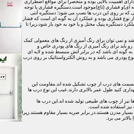
رای اهمییت بالایی بوده و منحصرا برای مواقع اضطراری
 ای)و فشاری (تاچ)موجود است.دستگیره فشاری با توجه
ایی که بر روی این درب ها نصب می شود؛ دستگیره آنتی
ز نوع فشاری بوده و عملکرد آن به گونه ای است که فشار
کرد دستگیره پنیک مختل و یا خود به خود باز شود،زیرا تا
شد و نمی توان برای رنگ آمیزی از رنگ های معمولی کمک
رو باید برای رنگ آمیزی از رنگ های پودری خاص و
ه گونه ای باشد که در برابر آتش منبسط شده و لایه ای
 نوع پودری می باشد و به روش الکترواستاتیک بر روی درب
ه قسمت های درب از چوب تشکیل شده اند.مقاومت این
هداری کنید طول عمر بالاتری دارند.عیب این نوع درب ها
ها نیز از چوب های طبیعی تولید شده اند.این درب ها
 نیز استفاده شده است.
بسیار مدرن هستند.در برابر ضربه بسیار مقاوم هستند.زیرا
الاتر می برد.