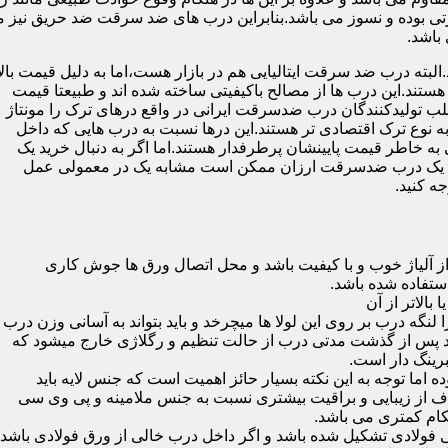
 بوده و نسوز می باشد.بنابراین درب های ضد سرقت ضد حریق نیز می
باشد.
لبته درب ضد سرقت ایتالیایی هم در بازار هست،اما به دلیل قیمت بال
تند.این درب ها از مصالح باکیفیتی ساخته شده اند و طبیعتا قیمت
اغلب تولیدکنندگان درب ضدسرقت ایرانی در واقع درهای ترک را مونتاژ
به نوع ترک اقتصادی تر هستند.این درها نسبت به درب هایی که داخل
خاطر قیمت پایینشان پرطرفدار هستند.اما اگر به دنبال خرید یک
 که یک درب ضدسرقت ارزان ممکن است مشابه یک در معمولی عمل
ه کنید.
ز آلیاژ خوب و با کیفیت باشد و محل اتصال ورق ها جوش کاری
 لنگه درب بر روی این لولا ها میچرخد و باید بتواند به آسانی وزن درب
باشد پس از گذشت مدتی درب از حالت تنظیم و رگلاژی خارج میشود که
ما توجه به این نکته بسیار حائز اهمیت است که جنس لایه باید
ف از زیبایی و براقیت بیشتری نسبت به جنس ملامینه و پی وی سی
کام کمتری می باشد.
ی فولادی تشکیل شده باشد و اگر داخل درب خالی از ورق فولادی باشد