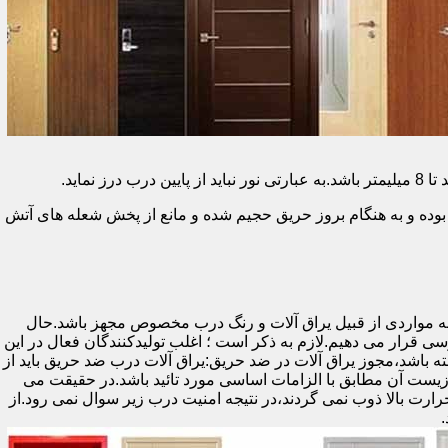
وده و به هنگام بروز حریق حجیم شده و مانع از پخش شعله های آتش
ه مواردی از قبیل یراق آلات و رنگ درب مخصوص مجهز باشد.حال
رسی قرار می دهیم.لازم به ذکر است ؛ اغلب تولیدکنندگان فعال در این
ته باشد،مجوز یراق آلات در ضد حریق:یراق آلات درب ضد حریق باید از
ای نشان سی ای (CE)باشد تا سلامت،ایمنی و حفاظت از محیط زیست آن مطابق با الزامات اساسی مورد تائید باشد.در حقیقت می
رت بالا ذوب نمی گردند،در نتیجه امنیت درب زیر سوال نمی رود.از