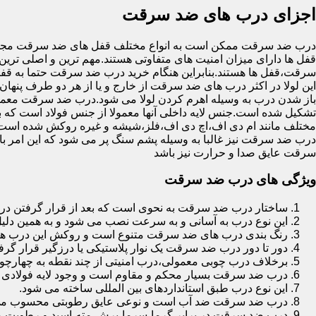
اجزای درب های ضد سرقت
درب ضد سرقت ممکن است به انواع مختلف قفل های ضد سرقت مجهز 
قفل ها دارای میزان امنیت های متفاوتی هستند.مهم ترین و اصلی ترین
سرقت،قفل ها هستند.بنابراین هنگام خرید درب ضد سرقت حتما به قفل 
این لولا در اکثر درب های ضد سرقت از خارج و یا از هر دو طرف پنهان 
باز شدن درب به وسیله اهرم کردن لولا می شود.درب ضد سرقت معمولا
تشکیل شده است.جنس لایه داخلی آنها معمولا از جنس فولاد است که با
مختلف مانند ام دی اف،اچ دی اف،فلز،شیشه و غیره روکش شده است
درب ضد سرقت نیز غالبا به وسیله پشم سنگ پر می شود که این امر
سرقت عایق صدا و حرارت نیز باشد
ویژگی های درب ضد سرقت
ساختار درب ضد سرقت به نحوی است که بعد از قرار گرفتن در چ
این نوع درب به آسانی و به سرعت نصب می شود و به همین دلی
رنگ بندی درب های ضد سرقت متنوع است و روکش این درب ها معمولا از جنس MDF با روکش
دور تا دور درب ضد سرقت یک نوار پلاستیکی یا درزگیر قرار گرفت
برخلاف درب چوبی معمولی،درب امنیتی از چند نقطه به چهارچ
درب ضد سرقت بسیار محکم و مقاوم است و وجود لایه فولادی د
این نوع درب طبق استانداردهای بین المللی ساخته می شود.
درب ضد سرقت ضد آب است و نوعی عایق رطوبتی محسوب می
درب ضد سرقت در برابر گرما،سرما،برش،مته،اسید و رطوبت مقاوم