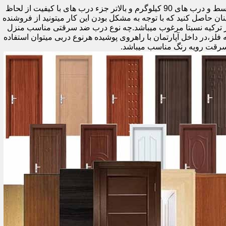
اولین راه وزن درب هست که به صورت کلی درب های کمتر از 60 کیلوگرم جزء درب های بی کیفیت محسوب میشود،70 تا 90 درب های متوسط و درب های 90 کیلوگرم و بالاتر جزء درب های با کیفیت از لحاظ
نان حاصل کنید که با توجه به مشکل بودن این کار میتونید از فروشنده
ر ترکیه نسبتا مرغوب میباشد.چه نوع درب ضد سرقتی مناسب منزل
ام دی اف ملامینه،رویه فلز،در داخل آپارتمان با راهروی پوشیده هرنوع دربی میتوان استفاده
سرقت رویه رنگ مناسب میباشد.