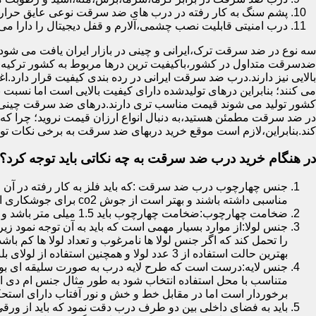
پشم سنگ به کار رفته در درب های ضد سرقت نوعی عایق حرارتی
درب امنیتی قابلیت نصب چشمی،آلارم و قفل دیجیتال را دارا می 
سه نوع در ضد سرقت ترک،ایرانی و چینی در بازار ایران یافت می شود.ا
ضدسرقت متداول در کشور،باکیفیت ترین درها مربوط به کشور ترکیه هس
بالایی نیز دارند.درب ضد سرقت ایرانی در رده بندی کیفیت قرار دارد.
می کنند؛ بنابراین درهای تولیدشده دارای کیفیت بالایی است اما نسبت 
کشور تولید می شوند قیمت مناسب تری دارند.درهای ضد سرقت چینی به 
در ضد سرقت مطمئن هستید،به دنبال انواع ارزان قیمت نروید؛ چرا
کند.بنابراین،لازم است موقع خرید دربهای ضد سرقت به برخی نکات توج
در هنگام خرید درب ضد سرقت به چه نکاتی باید توجه کرد؟
جنس چهارچوب درب ضد سرقت :که باید فلز به کار رفته در آن ا
مناسبی داشته باشند و بهتر است از جوش co2 برای جوشکاری استفاده شده باشد.
ضخامت چهارچوب:ضخامت چهارچوب باید 1.5 میلی متر باشد و یا بالاتر از آن
جنس لولا:از موارد بسیار مهمی است که باید به آن توجه نمود زیرا
را تحمل کند که اگر جنس لولا ها نامرغوب و تعداد لولا ها کم 
بهترین حالت استفاده از 3 عدد لولا و همچنین استفاده از لولای بلبرینگ دار است.
جنس لایه:درست است که طرح لایه درب به صورت سلیقه ای بوده ا
متناسب با محل استفاده انتخاب شود به طور مثال جنس ام دی ا
برخوردار است اما در مقابل خط و خش و نور آفتاب دارای استح
باید به فضای داخلی بین دو طرف درب دقت نمود که باید از ورق