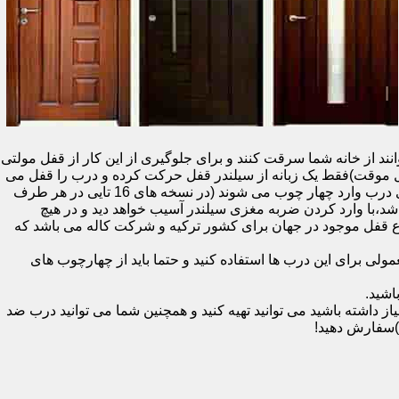
نند از خانه شما سرقت کنند و برای جلوگیری از این کار از قفل مولتی
قفل یک سویچ (به معنای قفل موقت)فقط یک زبانه از سیلندر قفل حرکت کرده و درب را قفل می
کند و در دو با قفل سویچ (در قفل های 20 تایی )پنج زبانه از قسمت بالای درب،پانزده زبانه هم از قسمت بالا،وسط و پایین قسمت کناری درب وارد چهار چوب می شوند (در نسخه های 16 تایی در هر طرف
اشد،با وارد کردن ضربه مغزی سیلندر آسیب خواهد دید و در هیچ
ن نوع قفل موجود در جهان برای کشور ترکیه و شرکت کاله می باشد که
 برای این درب ها استفاده کنید و حتما باید از چهارچوب های
اشید.
داشته باشید می توانید تهیه کنید و همچنین شما می توانید درب ضد
)سفارش دهید!