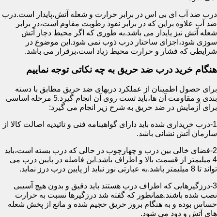
درب ضد آب ای بی اس در برابر حرارت و شعله آتش،پایدار است.درب
ضد آب علاوه براین که در برابر نفوذ رطوبت مقاوم است،در برابر
شعله آتش نیز پایدار می باشد.به طوری که اگر محیط دچار آتش
سوزی شود،اجزای ساختار درب ذوب نمی شود.این موضوع در
شرایطی که فشار و حرارت محیط زیاد است،برقرار می باشد.
هنگام خرید درب ضد حریق به چه نکاتی توجه نماییم
برای حصول اطمینان از عملکرد دربهای ضد حریق مطابق با دسته
بندی و مقاومت آن ها،باید تست روی آن انجام گیرد.5 مرحله اساسی
برای آزمایش در ضد حریق به شرح زیر انجام می گیرد:
1-درب خریداری شده باید دارای گواهینامه فنی و تائیدیه اصالت کالا از
سازمان آتش نشانی باشد.
2-فضای خالی بین درب و چهارچوب در حالی که درب بسته است،باید
4 میلیمتر از قسمت بالا و اطراف باشد.این فاصله در پایین درب می
تواند تا 8 میلیمتر باشد.به عبارتی نور نباید از پایین درب درز نماید.
3-درزگیرهایی که اطراف درب هستند باید دقیق و بدون هیچ آسیبی
نصب شده باشند.همانطور که گفته شد درزگیرها نسبت به حرارت
حساس بوده و به هنگام بروز حریق حجیم شده و مانع از پخش شعله
های آتش و دود می شود.