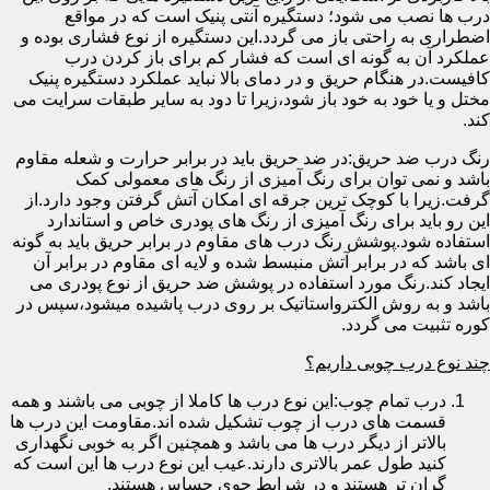
درب ها نصب می شود؛ دستگیره آنتی پنیک است که در مواقع
اضطراری به راحتی باز می گردد.این دستگیره از نوع فشاری بوده و
عملکرد آن به گونه ای است که فشار کم برای باز کردن درب
کافیست.در هنگام حریق و در دمای بالا نباید عملکرد دستگیره پنیک
مختل و یا خود به خود باز شود،زیرا تا دود به سایر طبقات سرایت می
کند.
رنگ درب ضد حریق:در ضد حریق باید در برابر حرارت و شعله مقاوم
باشد و نمی توان برای رنگ آمیزی از رنگ های معمولی کمک
گرفت.زیرا با کوچک ترین جرقه ای امکان آتش گرفتن وجود دارد.از
این رو باید برای رنگ آمیزی از رنگ های پودری خاص و استاندارد
استفاده شود.پوشش رنگ درب های مقاوم در برابر حریق باید به گونه
ای باشد که در برابر آتش منبسط شده و لایه ای مقاوم در برابر آن
ایجاد کند.رنگ مورد استفاده در پوشش ضد حریق از نوع پودری می
باشد و به روش الکترواستاتیک بر روی درب پاشیده میشود،سپس در
کوره تثبیت می گردد.
چند نوع درب چوبی داریم؟
درب تمام چوب:این نوع درب ها کاملا از چوبی می باشند و همه
قسمت های درب از چوب تشکیل شده اند.مقاومت این درب ها
بالاتر از دیگر درب ها می باشد و همچنین اگر به خوبی نگهداری
کنید طول عمر بالاتری دارند.عیب این نوع درب ها این است که
گران تر هستند و در شرایط جوی حساس هستند.