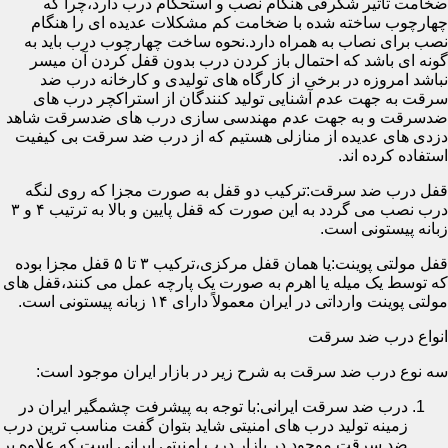
ضخامت تأثیر شگرفی هنگام نصب و استحکام درب دارد،چرا که
چهارچوب ساخته شده با ضخامت کم مشکلات عدیده ای را هنگام
نصب برای نصاب به همراه دارد.نحوه ساخت چهارچوب درب باید به
گونه ای باشد که احتمال باز کردن درب بدون قفل کردن آن میسر
نباشد امروزه در برخی از کارگاه های تولیدی و کارخانه درب ضد
سرقت به جهت عدم آشنایی تولید کنندگان از استراکچر درب های
ضدسرقت و به جهت عدم مهندسی سازی درب های ضدسرقت شاهد
دزدی های عدیده از منازلی هستیم که از درب ضد سرقت بی کیفیت
استفاده کرده اند.
قفل درب ضد سرقت:ترکیب دو قفل به صورت مجزا که روی لنگه
درب نصب می گردد به این صورت که قفل پایین و بالا به ترتیب ۴ و ۳
زبانه پیستونی است.
قفل مولتی پوینت:یا همان قفل مرکزی،ترکیب ۳ تا ۵ قفل مجزا بوده
که توسط یک میله یا اهرم به صورت یک پارچه عمل می کنند،قفل های
مولتی پوینت وارداتی در ایران معمولاً دارای ۱۴ زبانه پیستونی است.
انواع درب ضد سرقت
سه نوع درب ضد سرقت به شرح زیر در بازار ایران موجود است:
درب ضد سرقت ایرانی:با توجه به پیشرفت چشمگیر ایران در
زمینه تولید درب های امنیتی شاید بتوان گفت مناسب ترین درب
ضد سرقت موجود در بازار درب امنیتی ایرانی است که علاوه بر