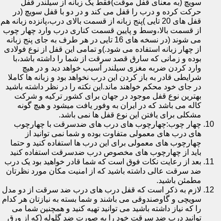
سویچ (به معنای قفل موقت)فقط یک زبانه از سیلندر قفل
حرکت کرده و درب را قفل می کند و در دو با قفل سویچ (در
قفل های 20 تایی )پنج زبانه از قسمت بالای درب،پانزده زبانه هم
از قسمت بالا،وسط و پایین قسمت کناری درب وارد چهار چوب
می شوند (در نسخه های 16 تایی در هر طرف به جای پنج زبانه
از چهار زبانه استفاده می شود.)و تمامی این قفل از نوع فولادی
بوده و زمانی که سارق قصد سرقت از شما را داشته باشد،با
وارد کردن ضربه مغزی سیلندر آسیب خواهد دید و در هیچ
شرایطی قادر به باز کردن این درب نخواهد بود و زبانه ها کاملا
در جای خود محکم خواهند ماند.این نکته را در نظر داشته باشید
بهترین نوع قفل موجود در جهان برای کشور ترکیه و شرکت
کاله می باشد که در ایران به وفور یافت میشود و هیچ گونه
مشکلی برای یافتن این نوع قفل ها نمی باشد.
چهار چوب:چهارچوب های درب های ضدسرقت با چهارچوب
های درب های معمولی متفاوت بوده و شما نمی توانید از
چهارچوب های معمولی برای این درب ها استفاده کنید و حتما
باید از چهارچوب های مخصوص درب ضدسرقت استفاده کنید
بعد از رعایت نکات فوق است که شما قادر خواهید بود یک درب
ضد سرقت عالی داشته باشید که از امنیت مکان مورد نظرتان
مطمئن باشید.
لازم به ذکر است که قفل درب های درب ضد سرقت از دو مدل
سویچی و گاوصندوقی می باشند و شما بسته به نیازتان هر کدام
را که نیاز داشته باشید می توانید تهیه کنید و همچنین شما می
توانید درب ضد سرقت خود را به صورت ضد گلوله (که از ورق