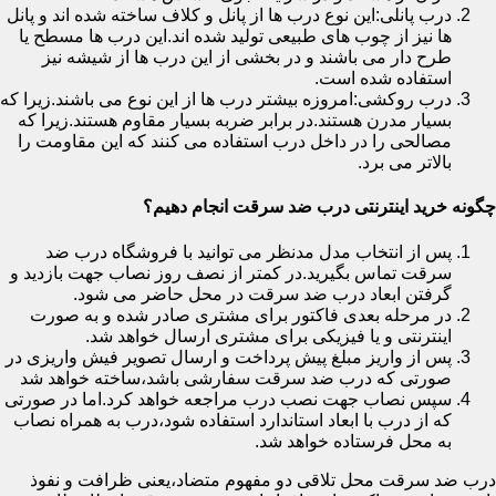
درب پانلی:این نوع درب ها از پانل و کلاف ساخته شده اند و پانل
ها نیز از چوب های طبیعی تولید شده اند.این درب ها مسطح یا
طرح دار می باشند و در بخشی از این درب ها از شیشه نیز
استفاده شده است.
درب روکشی:امروزه بیشتر درب ها از این نوع می باشند.زیرا که
بسیار مدرن هستند.در برابر ضربه بسیار مقاوم هستند.زیرا که
مصالحی را در داخل درب استفاده می کنند که این مقاومت را
بالاتر می برد.
چگونه خرید اینترنتی درب ضد سرقت انجام دهیم؟
پس از انتخاب مدل مدنظر می توانید با فروشگاه درب ضد
سرقت تماس بگیرید.در کمتر از نصف روز نصاب جهت بازدید و
گرفتن ابعاد درب ضد سرقت در محل حاضر می شود.
در مرحله بعدی فاکتور برای مشتری صادر شده و به صورت
اینترنتی و یا فیزیکی برای مشتری ارسال خواهد شد.
پس از واریز مبلغ پیش پرداخت و ارسال تصویر فیش واریزی در
صورتی که درب ضد سرقت سفارشی باشد،ساخته خواهد شد
سپس نصاب جهت نصب درب مراجعه خواهد کرد.اما در صورتی
که از درب با ابعاد استاندارد استفاده شود،درب به همراه نصاب
به محل فرستاده خواهد شد.
درب ضد سرقت محل تلاقی دو مفهوم متضاد،یعنی ظرافت و نفوذ