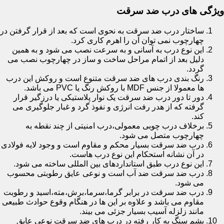
ویژگی های درب ضد سرقت
ساختار درب ضد سرقت به نحوی است که بعد از قرار گرفتن در
چهارچوب نمی توان آن را اهرم کاری کرد.
این نوع درب به آسانی و به سرعت نصب می شود و به همین
دلیل بعد از اتمام مراحل ساخت و ساز در چهارچوب نصب می
گردد.
رنگ بندی درب های ضد سرقت متنوع است و روکش این درب
ها معمولا از جنس MDF با روکش رنگ یا PVC می باشد.
دور تا دور درب ضد سرقت یک نوار پلاستیکی یا درزگیر قرار
گرفته که از هدر رفت انرژی و نفوذ گرد و غبار جلوگیری می
کند.
برخلاف درب چوبی معمولی،درب امنیتی از چند نقطه به
چهارچوب متصل می شود.
درب ضد سرقت بسیار محکم و مقاوم است و وجود لایه فولادی
در آن نشانه استحکام این نوع درب هاست.
این نوع درب طبق استانداردهای بین المللی ساخته می شود.
درب ضد سرقت ضد آب است و نوعی عایق رطوبتی محسوب
می شود.
درب ضد سرقت در برابر گرما،سرما،برش،مته،اسید و رطوبت
مقاوم می باشد و علاوه بر این ها در هنگام وقوع حوادث طبیعی
مانند زلزله آسیب بسیار جزئی می بیند.
پشم سنگ به کار رفته در درب های ضد سرقت نوعی عایق