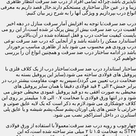
ناپذیری باشد،چراکه تمامی افراد از درب ضد سرقت انتظار ظاهری
زیبا و در عین حال ساختاری مستحکم دارند.حال قصد داریم به معرفی
انواع درب بپردازیم و ویژگی آنها را به شرح زیر بیان کنیم:
درب ضد سرقت:با توجه به افزایش آمار سرقت منازل در دهه اخیر
اهمیت درب ضد سرقت بیش از پیش پرنگ تر شده است،از این رو می
بایست کیفیت ساخت درب و قفل استفاده شده در آن،بالاترین
استاندارد ممکن را داشته باشد و از آنجایی که درب ضد سرقت نوعی
درب ورودی هم محسوب می شود باید از ظاهری مناسب برخوردار
باشد در ادامه ساختار درب ضد سرقت و همچنین انواع آن را بررسی
خواهیم کرد.
ساختار استاندارد درب ضد سرقت:ساختار درب از یک کلاف فلزی با
پروفیل های فولادی ساخته می شود.(سایز این پروفیل بسته به
ضخامت درب تعیین می گردد)،سپس به جهت مقاومت بیشتر درب در
برابر خمش،۳ الی ۴ قید فولادی دقیقاً با همان سایز پروفیل های
محیطی به صورت افقی به دو قید پروفیل عمودی محیطی جوش می
شود و در انتها ورق فولادی با ضخامت ۰.۷ الی ۱.۵ میلیمتر بر روی این
کلاف جوشکاری می شود.لازم به ذکر است که یک لایه عایق صوتی و
حرارتی با جنس های پلی اورتان،پشم سنگ،پشم شیشه و یا عایق پلی
استایرن در داخل استراکچر نصب می شود.
چهارچوب و رویه درب ضد سرقت:معمولاً با استفاده از ورق فولادی
ST۳۷ به ضخامت ۱.۵ تا ۲ میلی متر ساخته شده است،که این