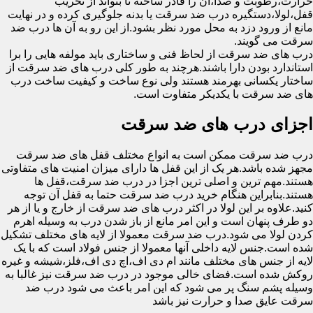
حرارت،رطوبت و صدا،آن را قادر ساخته تا بتواند از تخریب
قفل،لولا،دستگیره درب ضد سرقت یا بدنه جلوگیری کرده و در نهایت
مانع از ورود دزد به محل مورد نظر بشود.از این رو به آن ها درب ضد
سرقت می گویند.
درب های ضد سرقت از لحاظ فنی و ساختاری باید مولفه هایی را برا
استاندارد بودن دارا باشند.هرچند به طور کلی درب های ضد سرقت از
ساختار یکسانی بهرمند هستند ولی نوع ساخت و کیفیت ساخت درب
های ضد سرقت با یکدیکر متفاوت است.
اجزای درب های ضد سرقت
درب ضد سرقت ممکن است به انواع مختلف قفل های ضد سرقت
مجهز شده باشد.هر یک از این قفل ها دارای میزان امنیت های متفاوتی
هستند.مهم ترین و اصلی ترین اجزا در درب ضد سرقت،قفل ها
هستند.بنابراین هنگام خرید درب ضد سرقت حتما به قفل آن توجه
کنید.علاوه بر این لولا در اکثر درب های ضد سرقت از خارج و یا از هر
دو طرف پنهان است و این امر مانع از باز شدن درب به وسیله اهرم
کردن لولا می شود.درب ضد سرقت معمولا از لایه های مختلف تشکیل
شده است.جنس لایه داخلی آنها معمولا از جنس فولاد است که با یک
لایه از جنس های مختلف مانند ام دی اف،اچ دی اف،فلز،شیشه و غیره
روکش شده است.فضای خالی موجود در درب ضد سرقت نیز غالبا به
وسیله پشم سنگ پر می شود که این امر باعث می شود درب ضد
سرقت عایق صدا و حرارت نیز باشد