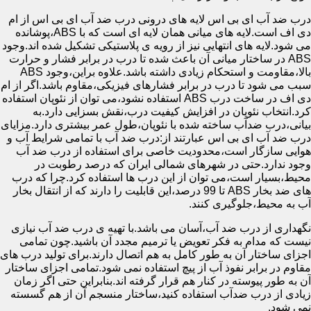
درب ضد آب ای بی اس لایه های درونی درب ضد آب ای بی اس از ام
دی اف است.لایه های میانی همان لایه ای است که با ABS،پوشانده
می شود.لایه های انتهایی نیز از رویه ی پلاستیکی تشکیل شده اند.وجود
ABS در ساختار میانی آن باعث شده تا درب در برابر فشار و حرارت
بالا،مقاومت و استحکام زیادی داشته باشد.علاوه براین،وجود ABS
سبب می شود تا درب در برابر فشارهای فیزیکی،مقاوم باشد.اگر از ام
دی اف در ساخت درب ABS استفاده نشود،می توان از نئوپان استفاده
کرد.انتخاب نئوپان در افزایش کیفیت درب،نقش بسزایی دارد.به
بیانی،درب ضدآب ساخته شده با نئوپان،طول عمر بیشتری دارد.مزایای
درب ضد آب ای بی اس عبارتند از:درب ضد آب با تمامی شرایط آب و
هوایی سازگار است،محدودیت خاصی برای استفاده از درب ضد آب
وجود ندارد.حتی در شهرهای شمالی ایران که درصد رطوبت در
محیط،بسیار است،می توان از این درب ها استفاده کرد.چرا که درب
های ضد بخار ABS تا 99 درصد،این قابلیت را دارند که از انتقال بخار
آب به محیط،جلوگیری کنند.
نگهداری از درب ضد آب،آسان می باشد.با تهیه ی درب ضد آب نیازی
نیست که مدام به فکر تعویض یا ترمیم مجدد آن باشید.چون تمامی
اجزای ساختار آن به طور کامل به هم اتصال دارند.برای تولید درب های
مقاوم در برابر نفوذ آب از پیچ استفاده نمی شود.تمامی اجزای ساختار
آن به طور پیوسته در کنار هم قرار گرفته اند.بنابراین حتی اگر زمان
زیادی از درب ضدآب استفاده کنید،ساختار منسجم آن از هم گسسته
نمی شود.