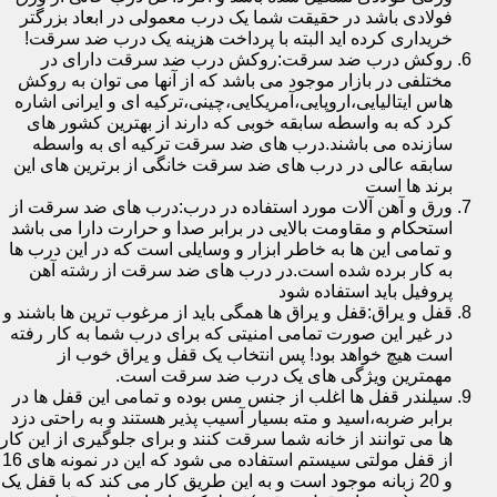
فولادی باشد در حقیقت شما یک درب معمولی در ابعاد بزرگتر
خریداری کرده اید البته با پرداخت هزینه یک درب ضد سرقت!
روکش درب ضد سرقت:روکش درب ضد سرقت دارای در
مختلفی در بازار موجود می باشد که از آنها می توان به روکش
هاس ایتالیایی،اروپایی،آمریکایی،چینی،ترکیه ای و ایرانی اشاره
کرد که به واسطه سابقه خوبی که دارند از بهترین کشور های
سازنده می باشند.درب های ضد سرقت ترکیه ای به واسطه
سابقه عالی در درب های ضد سرقت خانگی از برترین های این
برند ها است
ورق و آهن آلات مورد استفاده در درب:درب های ضد سرقت از
استحکام و مقاومت بالایی در برابر صدا و حرارت دارا می باشد
و تمامی این ها به خاطر ابزار و وسایلی است که در این درب ها
به کار برده شده است.در درب های ضد سرقت از رشته آهن
پروفیل باید استفاده شود
قفل و یراق:قفل و یراق ها همگی باید از مرغوب ترین ها باشند و
در غیر این صورت تمامی امنیتی که برای درب شما به کار رفته
است هیچ خواهد بود! پس انتخاب یک قفل و یراق خوب از
مهمترین ویژگی های یک درب ضد سرقت است.
سیلندر قفل ها اغلب از جنس مس بوده و تمامی این قفل ها در
برابر ضربه،اسید و مته بسیار آسیب پذیر هستند و به راحتی دزد
ها می توانند از خانه شما سرقت کنند و برای جلوگیری از این کار
از قفل مولتی سیستم استفاده می شود که این در نمونه های 16
و 20 زبانه موجود است و به این طریق کار می کند که با قفل یک