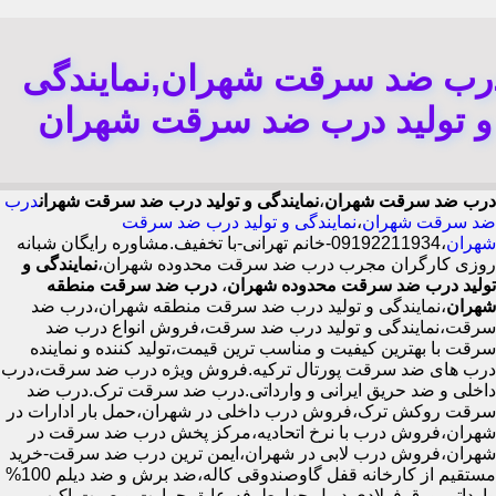
رب ضد سرقت شهران,نمایندگی
و تولید درب ضد سرقت شهران
درب ضد سرقت شهران
،
نمایندگی و تولید درب ضد سرقت شهران
درب
ضد سرقت شهران
،
نمایندگی و تولید درب ضد سرقت
شهران
،09192211934-خانم تهرانی-با تخفیف.مشاوره رایگان شبانه
روزی کارگران مجرب درب ضد سرقت محدوده شهران،
نمایندگی و
تولید درب ضد سرقت محدوده شهران
،
درب ضد سرقت منطقه
شهران
،نمایندگی و تولید درب ضد سرقت منطقه شهران،درب ضد
سرقت،نمایندگی و تولید درب ضد سرقت،فروش انواع درب ضد
سرقت با بهترین کیفیت و مناسب ترین قیمت،تولید کننده و نماینده
درب های ضد سرقت پورتال ترکیه.فروش ویژه درب ضد سرقت،درب
داخلی و ضد حریق ایرانی و وارداتی.درب ضد سرقت ترک.درب ضد
سرقت روکش ترک،فروش درب داخلی در شهران،حمل بار ادارات در
شهران،فروش درب با نرخ اتحادیه،مرکز پخش درب ضد سرقت در
شهران،فروش درب لابی در شهران،ایمن ترین درب ضد سرقت-خرید
مستقیم از کارخانه قفل گاوصندوقی کاله،ضد برش و ضد دیلم 100%
وارداتی،ورق فولادی دوبل چهارطرفه،عایق حرارت و صوت،اکیپ