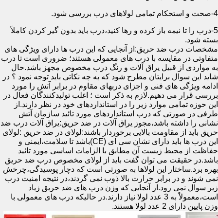
4-صحت و استحکام تمامی لولاهای درب بررسی شود.
5-درب را تا نیمه باز کرده و رها کنید،درب باید بدون گیر کردن کاملاً
بسته شود.
مشخصات درب ضد حریق:از آنجایی که این درب ها دارای ویژگی های
متفاوتی در مقایسه با درب های معمولی هستند؛ ضروری است تا درب
به مواردی از قبیل یراق آلات و رنگ درب مخصوص مجهز باشد.حال
شاید این سوال برایتان مطرح شود که به چه نکاتی باید توجه نمود ؟ در
ادامه ویژگی های فنی و اجزای دربهای مقاوم در برابر آتش را مورد
بررسی قرار می دهیم.لازم به ذکر است ؛ اغلب تولیدکنندگان فعال در
این حوزه تمامی موارد زیر را در استانداردهای خود در نظر دارند.از
طرفی در صورتی که درب استانداردهای مورد تائید سازمان آتش
نشانی را داشته باشد،مجوز یراق آلات در ضد حریق:یراق آلات درب ضد
حریق باید از مقاومت بالایی برخوردار باشند:لولای در ضد حریق :لولای
این درب ها باید دارای نشان سی ای (CE)باشد تا سلامت،ایمنی و
حفاظت از محیط زیست آن مطابق با الزامات اساسی مورد تائید
باشد.در حقیقت می توان گفت باید از لولای مخصوص درب ضد حریق
بهره برد.ساختار این لولاها به صورتی است که دچار پوسیدگی،چرخش
نمی شوند و در برابر حرارت بالا ذوب نمی گردند،در نتیجه امنیت درب
زیر سوال نمی رود.از آنجایی که وزن درب های ضد حریق زیاد
است،معمولاً به 3 عدد لولا نیاز دارند.در حالیکه درب های معمولی با
وزن پایین دارای 2 عدد لولا هستند.