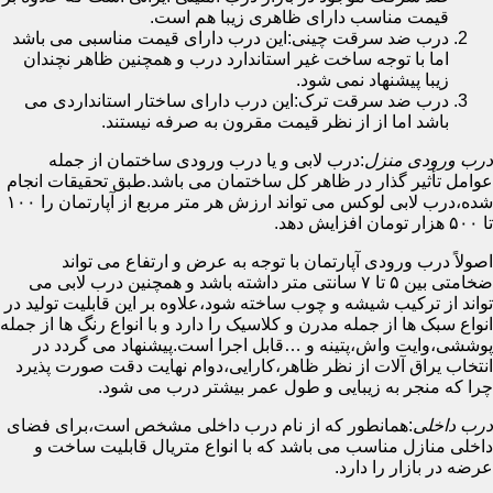
قیمت مناسب دارای ظاهری زیبا هم است.
درب ضد سرقت چینی:این درب دارای قیمت مناسبی می باشد
اما با توجه ساخت غیر استاندارد درب و همچنین ظاهر نچندان
زیبا پیشنهاد نمی شود.
درب ضد سرقت ترک:این درب دارای ساختار استانداردی می
باشد اما از از نظر قیمت مقرون به صرفه نیستند.
درب ورودی منزل
:درب لابی و یا درب ورودی ساختمان از جمله
عوامل تأثیر گذار در ظاهر کل ساختمان می باشد.طبق تحقیقات انجام
شده،درب لابی لوکس می تواند ارزش هر متر مربع از آپارتمان را ۱۰۰
تا ۵۰۰ هزار تومان افزایش دهد.
اصولاً درب ورودی آپارتمان با توجه به عرض و ارتفاع می تواند
ضخامتی بین ۵ تا ۷ سانتی متر داشته باشد و همچنین درب لابی می
تواند از ترکیب شیشه و چوب ساخته شود،علاوه بر این قابلیت تولید در
انواع سبک ها از جمله مدرن و کلاسیک را دارد و با انواع رنگ ها از جمله
پوششی،وایت واش،پتینه و …قابل اجرا است.پیشنهاد می گردد در
انتخاب یراق آلات از نظر ظاهر،کارایی،دوام نهایت دقت صورت پذیرد
چرا که منجر به زیبایی و طول عمر بیشتر درب می شود.
درب داخلی
:همانطور که از نام درب داخلی مشخص است،برای فضای
داخلی منازل مناسب می باشد که با انواع متریال قابلیت ساخت و
عرضه در بازار را دارد.