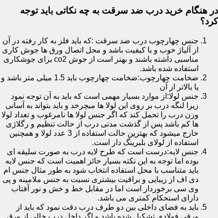
در هنگام خرید درب ضد سرقت به چه نکاتی باید توجه
کرد؟
جنس چهارچوب درب ضد سرقت :که باید فلز به کار رفته در آن
از آلیاژ خوب و با کیفیت باشد و محل اتصال ورق ها جوش کاری
مناسبی داشته باشند و بهتر است از جوش co2 برای جوشکاری
استفاده شده باشد.
ضخامت چهارچوب:ضخامت چهارچوب باید 1.5 میلی متر باشد و
یا بالاتر از آن
جنس لولا:از موارد بسیار مهمی است که باید به آن توجه نمود
زیرا لنگه درب بر روی این لولا ها میچرخد و باید بتواند به آسانی
وزن درب را تحمل کند که اگر جنس لولا ها نامرغوب و تعداد لولا
ها کم باشد پس از گذشت مدتی درب از حالت تنظیم و رگلاژی
خارج میشود که بهترین حالت استفاده از 3 عدد لولا و همچنین
استفاده از لولای بلبرینگ دار است.
جنس لایه:درست است که طرح لایه درب به صورت سلیقه ای
بوده اما توجه به این نکته بسیار حائز اهمیت است که جنس لایه
باید متناسب با محل استفاده انتخاب شود به طور مثال جنس ام
دی اف از زیبایی و براقیت بیشتری نسبت به جنس ملامینه و پی
وی سی برخوردار است اما در مقابل خط و خش و نور آفتاب
دارای استحکام کمتری می باشد.
باید به فضای داخلی بین دو طرف درب دقت نمود که باید از
ورقی فولادی تشکیل شده باشد و اگر داخل درب خالی از ورق