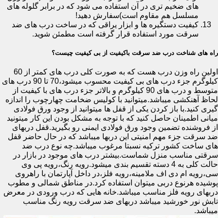
های ضخیم تری در آن استفاده می شود که در برابر گلوله های
مسلسل هم مقاوم است)سفارش دهید!
کیفیت دستگیره ها و ابزار یراقی که در ساخت درب های ضد
سرقت مورد استفاده قرار گرفته است مطمئن شوید.
راه های شناخت درب ضد سرقت باکیفیت از بی کیفیت چیست؟
اولین راه وزن درب هست که به صورت کلی درب های کمتر از 60
کیلوگرم جزء درب های بی کیفیت محسوب میشود،70 تا 90 درب های
متوسط و درب های 90 کیلوگرم و بالاتر جزء درب های با کیفیت از
لحاظ آهنکشی میباشد.میتوانید با کولیس ضخامت چهارچوب را اندازه
گیری کنید.با باز کردن یکی از قفل ها میتوانید از وجود ورق فولادی
میانی اطمینان حاصل کنید که با توجه به مشکل بودن این کار میتونید
از فروشنده تضمین وجود ورق فولادی ایمنی رو بگیرید.قفل دربهای
ضد سرقت جزء مهم امنیتی این دربها میباشد که در حال حاضر قفل
های ساخت کشور ترکیه نسبتا مرغوب میباشد.چه نوع درب ضد
سرقتی مناسب منزل شماست.بیشتر درب های موجود در بازار در
حالت کلی به 4 دسته تقسیم بندی میشود.رویه رنگ،رویه پی وی
سی،رویه ام دی اف ملامینه،رویه فلز،در داخل آپارتمان با راهروی
پوشیده هرنوع دربی میتوان استفاده کرد.در مناطق شمالی و مطوب
دربهای رویه فلز مناسب میباشد.خانه هایی که درب ورودی در معرض
تابش نور خورشید میباشد دربهای ضد سرقت رویه رنگ مناسب
میباشد.