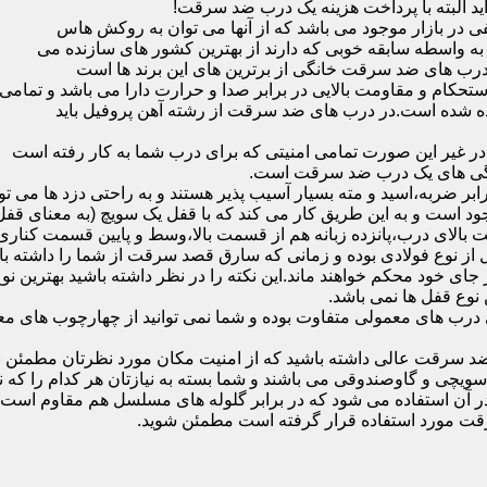
ید البته با پرداخت هزینه یک درب ضد سرقت!
بازار موجود می باشد که از آنها می توان به روکش هاس
که به واسطه سابقه خوبی که دارند از بهترین کشور های سازنده می
رب های ضد سرقت خانگی از برترین های این برند ها است
حکام و مقاومت بالایی در برابر صدا و حرارت دارا می باشد و تمامی
برده شده است.در درب های ضد سرقت از رشته آهن پروفیل باید
و در غیر این صورت تمامی امنیتی که برای درب شما به کار رفته است
یژگی های یک درب ضد سرقت است.
بر ضربه،اسید و مته بسیار آسیب پذیر هستند و به راحتی دزد ها می توا
ه می شود که این در نمونه های 16 و 20 زبانه موجود است و به این طریق کار می کند که با 
قفل از نوع فولادی بوده و زمانی که سارق قصد سرقت از شما را داشته ب
 در جای خود محکم خواهند ماند.این نکته را در نظر داشته باشید بهتری
 نوع قفل ها نمی باشد.
ای معمولی متفاوت بوده و شما نمی توانید از چهارچوب های معمولی
ضد سرقت عالی داشته باشید که از امنیت مکان مورد نظرتان مطمئن ب
 و گاوصندوقی می باشند و شما بسته به نیازتان هر کدام را که نیاز 
 آن استفاده می شود که در برابر گلوله های مسلسل هم مقاوم است
قت مورد استفاده قرار گرفته است مطمئن شوید.