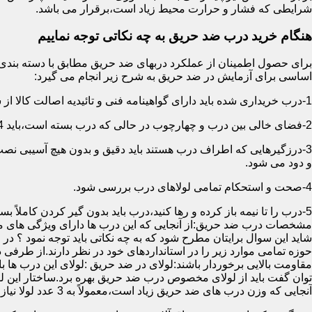
شرایطی که فشار و حرارت محیط زیاد است،برقرار می باشد.
هنگام خرید درب ضد حریق به چه نکاتی توجه نماییم
اساسی برای آزمایش در ضد حریق به شرح زیر انجام می گیرد:
1-درب خریداری شده باید دارای گواهینامه فنی و تائیدیه اصالت کالا از سازمان آتش نشانی باشد.
2-فضای خالی بین درب و چهارچوب در حالی که درب بسته است،باید 4 میلیمتر از قسمت بالا و اطراف باشد.این فاصله در پایین درب می تواند تا 8 میلیمتر باشد.به عبارتی نور نباید از پایین درب درز نماید.
3-درزگیرهایی که اطراف درب هستند باید دقیق و بدون هیچ آسیبی ن
و دود می شود.
4-صحت و استحکام تمامی لولاهای درب بررسی شود.
5-درب را تا نیمه باز کرده و رها کنید،درب باید بدون گیر کردن کاملاً بسته شود.
مشخصات درب ضد حریق:از آنجایی که این درب ها دارای ویژگی های م
شاید این سوال برایتان مطرح شود که به چه نکاتی باید توجه نمود ؟ در
حوزه تمامی موارد زیر را در استانداردهای خود در نظر دارند.از طرفی
توان گفت باید از لولای مخصوص درب ضد حریق بهره برد.ساختار این لو
آنجایی که وزن درب های ضد حریق زیاد است،معمولاً به 3 عدد لولا نیاز دارند.در حالیکه درب های معمولی با وزن پایین دارای 2 عدد لولا هستند.