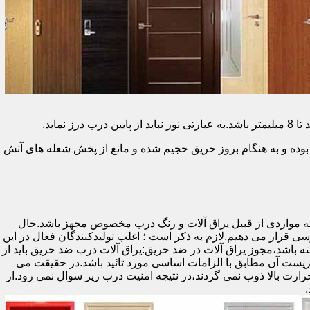
وده و به هنگام بروز حریق حجیم شده و مانع از پخش شعله های آتش
ه مواردی از قبیل یراق آلات و رنگ درب مخصوص مجهز باشد.حال
رسی قرار می دهیم.لازم به ذکر است ؛ اغلب تولیدکنندگان فعال در این
ته باشد،مجوز یراق آلات در ضد حریق:یراق آلات درب ضد حریق باید از
ای نشان سی ای (CE)باشد تا سلامت،ایمنی و حفاظت از محیط زیست آن مطابق با الزامات اساسی مورد تائید باشد.در حقیقت می
رت بالا ذوب نمی گردند،در نتیجه امنیت درب زیر سوال نمی رود.از