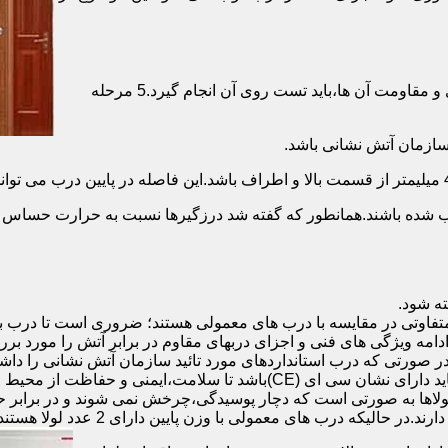
برای حصول اطمینان از عملکرد دربهای ضد حریق مطابق با دسته بندی و مقاومت آن ها،باید تست روی آن انجام گیرد.5 مرحله
صب شده باشند.همانطور که گفته شد درزگیرها نسبت به حرارت حساس ب
تفاوتی در مقایسه با درب های معمولی هستند؛ ضروری است تا درب ب
 ادامه ویژگی های فنی و اجزای دربهای مقاوم در برابر آتش را مورد بر
 در صورتی که درب استانداردهای مورد تائید سازمان آتش نشانی را داش
مقاومت بالایی برخوردار باشند:لولای در ضد حریق :لولای این درب ها باید دار
لاها به صورتی است که دچار پوسیدگی،چرخش نمی شوند و در برابر حرا