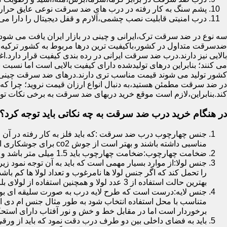
پشم سنگ به کار رفته در درب های ضد سرقت نوعی عایق حرارتی
درب امنیتی قابلیت نصب چشمی،آلارم و قفل دیجیتال را دارا می 
سه نوع در ضد سرقت ترک،ایرانی و چینی در بازار ایران یافت می شود.ا
ضدسرقت متداول در کشور،باکیفیت ترین درها مربوط به کشور ترکیه هس
بالایی نیز دارند.درب ضد سرقت ایرانی در رده بندی کیفیت قرار دارد.
می کنند؛ بنابراین درهای تولیدشده دارای کیفیت بالایی است اما نسبت 
کشور تولید می شوند قیمت مناسب تری دارند.درهای ضد سرقت چینی به 
در ضد سرقت مطمئن هستید،به دنبال انواع ارزان قیمت نروید؛ چرا
کند.بنابراین،لازم است موقع خرید دربهای ضد سرقت به برخی نکات توج
در هنگام خرید درب ضد سرقت به چه نکاتی باید توجه کرد؟
جنس چهارچوب درب ضد سرقت :که باید فلز به کار رفته در آن ا
مناسبی داشته باشند و بهتر است از جوش co2 برای جوشکاری استفاده شده باشد.
ضخامت چهارچوب:ضخامت چهارچوب باید 1.5 میلی متر باشد و یا بالاتر از آن
جنس لولا:از موارد بسیار مهمی است که باید به آن توجه نمود زیرا
را تحمل کند که اگر جنس لولا ها نامرغوب و تعداد لولا ها کم 
بهترین حالت استفاده از 3 عدد لولا و همچنین استفاده از لولای بلبرینگ دار است.
جنس لایه:درست است که طرح لایه درب به صورت سلیقه ای بوده ا
متناسب با محل استفاده انتخاب شود به طور مثال جنس ام دی ا
برخوردار است اما در مقابل خط و خش و نور آفتاب دارای استح
باید به فضای داخلی بین دو طرف درب دقت نمود که باید از ورق