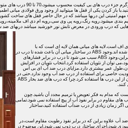
.با باز کردن یکی از قفل ها میتوانید از وجود ورق فولادی میانی اطمی
 مهم امنیتی این دربها میباشد که در حال حاضر قفل های ساخت کشو
ب های موجود در بازار در حالت کلی به 4 دسته تقسیم بندی میشود.رویه رنگ،رویه پی وی سی،رویه 
هایی که درب ورودی در معرض تابش نور خورشید میباشد دربهای ضد 
اف است.لایه های میانی همان لایه ای است که با
ABS،پوشانده می شود.لایه های انتهایی نیز از رویه ی پلاستیکی تشکیل شده اند.وجود ABS در ساختار میانی آن باعث شده تا درب در
برابر فشار و حرارت بالا،مقاومت و استحکام زیادی داشته باشد.علاوه براین،وجود ABS سبب می شود تا درب در برابر فشارهای
ر از ام دی اف در ساخت درب ABS استفاده نشود،می توان از نئوپان استفاده کرد.انتخاب نئوپان در افزایش
پان،طول عمر بیشتری دارد.مزایای درب ضد آب ای بی اس
دیت خاصی برای استفاده از درب ضد آب وجود ندارد.حتی در
شهرهای شمالی ایران که درصد رطوبت در محیط،بسیار است،می توان از این درب ها استفاده کرد.چرا که درب های ضد بخار ABS
ست که مدام به فکر تعویض یا ترمیم مجدد آن باشید.چون
ب های مقاوم در برابر نفوذ آب از پیچ استفاده نمی شود.تمامی
حتی اگر زمان زیادی از درب ضدآب استفاده کنید،ساختار
 آب علاوه براین که در برابر نفوذ رطوبت مقاوم است،در
ش سوزی شود،اجزای ساختار درب ذوب نمی شود.این موضوع در