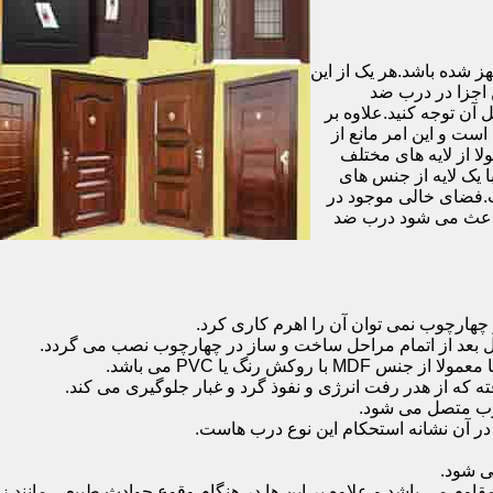
شده باشد.هر یک از این
 اجزا در درب ضد
آن توجه کنید.علاوه بر
است و این امر مانع از
 از لایه های مختلف
 یک لایه از جنس های
.فضای خالی موجود در
 باعث می شود درب ضد
هارچوب نمی توان آن را اهرم کاری کرد.
ل بعد از اتمام مراحل ساخت و ساز در چهارچوب نصب می گردد.
 رنگ یا PVC می باشد.
ه که از هدر رفت انرژی و نفوذ گرد و غبار جلوگیری می کند.
وب متصل می شود.
ر آن نشانه استحکام این نوع درب هاست.
 شود.
 می باشد و علاوه بر این ها در هنگام وقوع حوادث طبیعی مانند زل