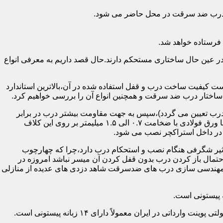
اد درب ضد سرقت در محل حاضر می شود.
فرستاده خواهد شد.
ر عین حال ساختاری مستحکم دارند.حال قصد داریم به معرفی انواع
 کیفیت ساخت درب و قفل استفاده شده در آن،بالاترین استاندارد
اختار درب ضد سرقت و همچنین انواع آن را بررسی خواهیم کرد.
درب تعیین می گردد)،سپس به جهت مقاومت بیشتر درب در برابر
خمش،۳ الی ۴ قید فولادی دقیقاً با همان سایز پروفیل های محیطی به صورت افقی به دو قید پروفیل عمودی محیطی جوش می شود و در انتها ورق فولادی با ضخامت ۰.۷ الی ۱.۵ میلیمتر بر روی این کلاف
 در داخل استراکچر نصب می شود.
۱.۵ تا ۲ میلی متر ساخته شده است،که این ضخامت تأثیر شگرفی هنگام نصب و استحکام درب دارد،چرا که چهارچوب
حتمال باز کردن درب بدون قفل کردن آن میسر نباشد امروزه در
م مهندسی سازی درب های ضدسرقت شاهد دزدی های عدیده از منازلی