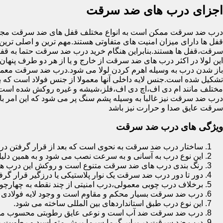
اجزای درب های ضد سرقت
درب ضد سرقت ممکن است به انواع مختلف قفل های ضد سرقت مجهز 
قفل ها دارای میزان امنیت های متفاوتی هستند.مهم ترین و اصلی ترین
سرقت،قفل ها هستند.بنابراین هنگام خرید درب ضد سرقت حتما به قفل 
این لولا در اکثر درب های ضد سرقت از خارج و یا از هر دو طرف پنهان 
باز شدن درب به وسیله اهرم کردن لولا می شود.درب ضد سرقت معمولا
تشکیل شده است.جنس لایه داخلی آنها معمولا از جنس فولاد است که با
مختلف مانند ام دی اف،اچ دی اف،فلز،شیشه و غیره روکش شده است
درب ضد سرقت نیز غالبا به وسیله پشم سنگ پر می شود که این امر
سرقت عایق صدا و حرارت نیز باشد
ویژگی های درب ضد سرقت
ساختار درب ضد سرقت به نحوی است که بعد از قرار گرفتن در چ
این نوع درب به آسانی و به سرعت نصب می شود و به همین دلی
رنگ بندی درب های ضد سرقت متنوع است و روکش این درب ها معمولا از جنس MDF با روکش
دور تا دور درب ضد سرقت یک نوار پلاستیکی یا درزگیر قرار گرفت
برخلاف درب چوبی معمولی،درب امنیتی از چند نقطه به چهارچ
درب ضد سرقت بسیار محکم و مقاوم است و وجود لایه فولادی د
این نوع درب طبق استانداردهای بین المللی ساخته می شود.
درب ضد سرقت ضد آب است و نوعی عایق رطوبتی محسوب می
درب ضد سرقت در برابر گرما،سرما،برش،مته،اسید و رطوبت مقاوم