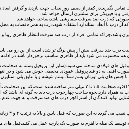
 تماس بگیرید.در کمتر از نصف روز نصاب جهت بازدید و گرفتن ابع
نتی و یا فیزیکی برای مشتری ارسال خواهد شد.
در صورتی که درب ضد سرقت سفارشی باشد،ساخته خواهد شد
 درب با ابعاد استاندارد استفاده شود،درب به همراه نصاب به محل 
ی باشد،چراکه تمامی افراد از درب ضد سرقت انتظار ظاهری زیبا و د
یت درب ضد سرقت بیش از پیش پرنگ تر شده است،از این رو می بایست
هم محسوب می شود باید از ظاهری مناسب برخوردار باشد در ادامه س
وفیل های فولادی ساخته می شود.(سایز این پروفیل بسته به ضخامت 
با جنس های پلی اورتان،پشم سنگ،پشم شیشه و یا عایق پلی استایرن
چهارچوب و رویه درب ضد سرقت:معمولاً با استفاده از ورق فولادی ST۳۷ به ضخامت 
به همراه دارد.نحوه ساخت چهارچوب درب باید به گونه ای باشد که ا
آشنایی تولید کنندگان از استراکچر درب های ضدسرقت و به جهت عد
این صورت که قفل پایین و بالا به ترتیب ۴ و ۳ زبانه پیستونی است.