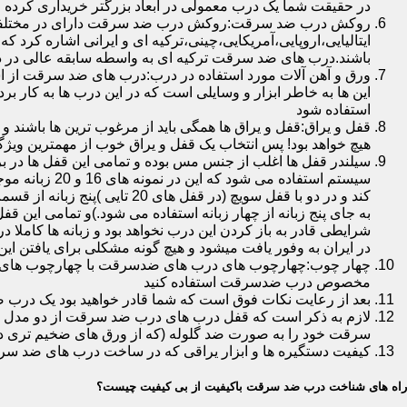
در حقیقت شما یک درب معمولی در ابعاد بزرگتر خریداری کرده ا
روکش درب ضد سرقت:روکش درب ضد سرقت دارای در مختلفی در 
ایتالیایی،اروپایی،آمریکایی،چینی،ترکیه ای و ایرانی اشاره کرد 
باشند.درب های ضد سرقت ترکیه ای به واسطه سابقه عالی در د
ورق و آهن آلات مورد استفاده در درب:درب های ضد سرقت از است
این ها به خاطر ابزار و وسایلی است که در این درب ها به کار 
استفاده شود
قفل و یراق:قفل و یراق ها همگی باید از مرغوب ترین ها باشند 
هیچ خواهد بود! پس انتخاب یک قفل و یراق خوب از مهمترین و
سیلندر قفل ها اغلب از جنس مس بوده و تمامی این قفل ها در برا
سیستم استفاد
به جای پنج زبانه از چهار زبانه استفاده می شود.)و تمامی این 
شرایطی قادر به باز کردن این درب نخواهد بود و زبانه ها کاملا
در ایران به وفور یافت میشود و هیچ گونه مشکلی برای یافتن این
چهار چوب:چهارچوب های درب های ضدسرقت با چهارچوب های درب ه
مخصوص درب ضدسرقت استفاده کنید
بعد از رعایت نکات فوق است که شما قادر خواهید بود یک درب 
لازم به ذکر است که قفل درب های درب ضد سرقت از دو مدل سویچی
سرقت خود را به صورت ضد گلوله (که از ورق های ضخیم تری در
کیفیت دستگیره ها و ابزار یراقی که در ساخت درب های ضد سر
راه های شناخت درب ضد سرقت باکیفیت از بی کیفیت چیست؟