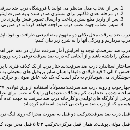
پس از انتخاب مدل مدنظر می توانید با فروشگاه درب ضد سرقت
در مرحله بعدی فاکتور برای مشتری صادر شده و به صورت اینتر
پس از واریز مبلغ پیش پرداخت و ارسال تصویر فیش واریزی 
سپس نصاب جهت نصب درب مراجعه خواهد کرد.اما در صورتی که از
درب ضد سرقت محل تلاقی دو مفهوم متضاد،یعنی ظرافت و نفوذ ناپذیر
درب بپردازیم و ویژگی آنها را به شرح زیر بیان کنیم:
درب ضد سرقت:با توجه به افزایش آمار سرقت منازل در دهه اخیر اهم
ممکن را داشته باشد و از آنجایی که درب ضد سرقت نوعی درب ورودی 
ساختار استاندارد درب ضد سرقت:ساختار درب از یک کلاف فلزی با پر
جوشکاری می شود.لازم به ذکر است که یک لایه عایق صوتی و حرارتی 
ساخته شده با ضخامت کم مشکلات عدیده ای را هنگام نصب برای نصاب 
برخی از کارگاه های تولیدی و کارخانه درب ضد سرقت به جهت عدم 
هستیم که از درب ضد سرقت بی کیفیت استفاده کرده اند.
قفل درب ضد سرقت:ترکیب دو قفل به صورت مجزا که روی لنگه درب نصب می گردد به 
قفل مولتی پوینت:یا همان قفل مرکزی،ترکیب ۳ تا ۵ قفل مجزا بوده که توسط یک میله یا اهرم به صورت یک پارچه عمل می کنند،قفل های مولتی پوینت وارداتی در ایران معمولاً دارای ۱۴ زبانه پیستونی است.