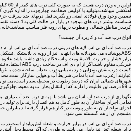
آهنکشی میباشد.میتوانید با کولیس ضخامت چهارچوب را اندازه گیری کنید
تضمین وجود ورق فولادی ایمنی رو بگیرید.قفل دربهای ضد سرقت جزء
شماست.بیشتر در
کرد.در مناطق شمالی و مطوب دربهای رویه فلز مناسب میباشد.خانه 
انواع درب ضد آب و کاربرد آن چیست؟
درب ضد آب ای بی اس لایه های درونی درب ضد آب ای بی اس از ام دی 
فیزیکی،مقاوم باشد.اگ
کیفیت درب،نقش بسزایی دارد.به بیانی،درب ضدآب ساخته شده با نئو
عبارتند از:درب ضد آب با تمامی شرایط آب و هوایی سازگار است،محدو
تا 99 درصد،این قابلیت را دارند که از انتقال بخار آب به محیط،جلوگیری کنند.
نگهداری از درب ضد آب،آسان می باشد.با تهیه ی درب ضد آب نیازی نی
تمامی اجزای ساختار آن به طور کامل به هم اتصال دارند.برای تولید در
اجزای ساختار آن به طور پیوسته در کنار هم قرار گرفته اند.بنابراین 
منسجم آن از هم گسسته نمی شود.
درب ضد آب ای بی اس در برابر حرارت و شعله آتش،پایدار است.درب ضد
برابر شعله آتش نیز پایدار می باشد.به طوری که اگر محیط دچار آت