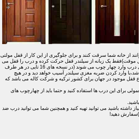
نند از خانه شما سرقت کنند و برای جلوگیری از این کار از قفل مولتی
قفل یک سویچ (به معنای قفل موقت)فقط یک زبانه از سیلندر قفل حرکت کرده و درب را قفل می
کند و در دو با قفل سویچ (در قفل های 20 تایی )پنج زبانه از قسمت بالای درب،پانزده زبانه هم از قسمت بالا،وسط و پایین قسمت کناری درب وارد چهار چوب می شوند (در نسخه های 16 تایی در هر طرف
اشد،با وارد کردن ضربه مغزی سیلندر آسیب خواهد دید و در هیچ
ن نوع قفل موجود در جهان برای کشور ترکیه و شرکت کاله می باشد که
 برای این درب ها استفاده کنید و حتما باید از چهارچوب های
اشید.
داشته باشید می توانید تهیه کنید و همچنین شما می توانید درب ضد
)سفارش دهید!