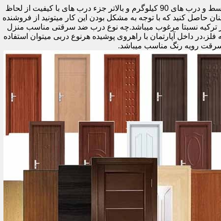
اولین راه وزن درب هست که به صورت کلی درب های کمتر از 60 کیلوگرم جزء درب های بی کیفیت محسوب میشود،70 تا 90 درب های متوسط و درب های 90 کیلوگرم و بالاتر جزء درب های با کیفیت از لحاظ
نان حاصل کنید که با توجه به مشکل بودن این کار میتونید از فروشنده
ر ترکیه نسبتا مرغوب میباشد.چه نوع درب ضد سرقتی مناسب منزل
ام دی اف ملامینه،رویه فلز،در داخل آپارتمان با راهروی پوشیده هرنوع دربی میتوان استفاده
سرقت رویه رنگ مناسب میباشد.