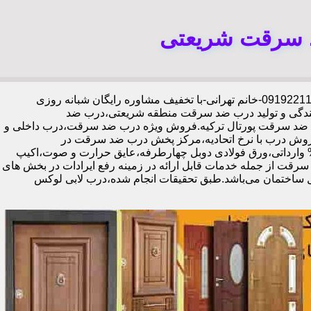
د سرقت شریعتی
،09192211934-خانم تهرانی-با تخفیف مشاوره رایگان شبانه روزی
یندگی و تولید درب ضد سرقت منطقه شریعتی،درب ضد
ای ضد سرقت پورتال ترکیه.فروش ویژه درب ضد سرقت،درب داخلی و
وش درب با نرخ اتحادیه،مرکز پخش درب ضد سرقت در
تی،فروش درب لابی در شریعتی،ایمن ترین درب ضد سرقت-خرید مستقیم از کارخانه قفل گاوصندوقی کاله،ضد برش و ضد دیلم 100% وارداتی،ورق فولادی دوبل چهارطرفه،عایق حرارت و صوت،اکیپ
رتمند،زیبا،تعمیرات درب ضد سرقت از جمله خدمات قابل ارائه در زمینه رفع ایرادات در بخش های
ل ساختمان می‌باشد.طبق تحقیقات انجام شده،درب لابی لوکس