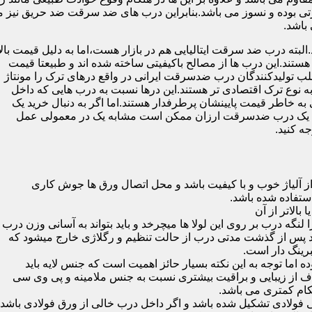
 بوده و نسوز می باشد.بنابراین درب های ضد سرقت ضد حریق نیز می
باشد.
لبته درب ضد سرقت ایتالیایی هم در بازار هست،اما به دلیل قیمت بال
تند.این درب ها از مصالح باکیفیتی ساخته شده اند و طبیعتا قیمت
اغلب تولیدکنندگان درب ضدسرقت ایرانی در واقع درهای ترک را مونتاژ
به نوع ترک اقتصادی تر هستند.این درها نسبت به درب هایی که داخل
خاطر قیمت پایینشان پرطرفدار هستند.اما اگر به دنبال خرید یک
 که یک درب ضدسرقت ارزان ممکن است مشابه یک در معمولی عمل
ه کنید.
ز آلیاژ خوب و با کیفیت باشد و محل اتصال ورق ها جوش کاری
 لنگه درب بر روی این لولا ها میچرخد و باید بتواند به آسانی وزن درب
باشد پس از گذشت مدتی درب از حالت تنظیم و رگلاژی خارج میشود که
ما توجه به این نکته بسیار حائز اهمیت است که جنس لایه باید
ف از زیبایی و براقیت بیشتری نسبت به جنس ملامینه و پی وی سی
کام کمتری می باشد.
ی فولادی تشکیل شده باشد و اگر داخل درب خالی از ورق فولادی باشد