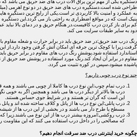
دستگیره یکی از مهم ترین یراق آلات درب های ضد حریق می باشد که دا
طراحی شده است.دستگیره درب های ضد حریق در دو نوع اهرمی (میله
به عملکرد و امنیت بالا کاربردی تر است.یکی از رایج ترین دستگیره ه
پنیک است که در مواقع اضطراری به راحتی باز می گردد.این دستگیره ا
کم برای باز کردن درب کافیست.در هنگام حریق و در دمای بالا نباید عمل
دود به سایر طبقات سرایت می کند.
رنگ درب ضد حریق:در ضد حریق باید در برابر حرارت و شعله مقاوم با
گرفت.زیرا با کوچک ترین جرقه ای امکان آتش گرفتن وجود دارد.از این 
استاندارد استفاده شود.پوشش رنگ درب های مقاوم در برابر حریق باید ب
مقاوم در برابر آن ایجاد کند.رنگ مورد استفاده در پوشش ضد حریق از
پاشیده میشود،سپس در کوره تثبیت می گردد.
چند نوع درب چوبی داریم؟
درب تمام چوب:این نوع درب ها کاملا از چوبی می باشند و هم
درب ها بالاتر از دیگر درب ها می باشد و همچنین اگر به خوبی نگ
این است که گران تر هستند و در شرایط جوی حساس هستند.
درب پانلی:این نوع درب ها از پانل و کلاف ساخته شده اند و پانل 
مسطح یا طرح دار می باشند و در بخشی از این درب ها از شیشه
درب روکشی:امروزه بیشتر درب ها از این نوع می باشند.زیرا که 
که مصالحی را در داخل درب استفاده می کنند که این مقاومت را ب
چگونه خرید اینترنتی درب ضد سرقت انجام دهیم؟