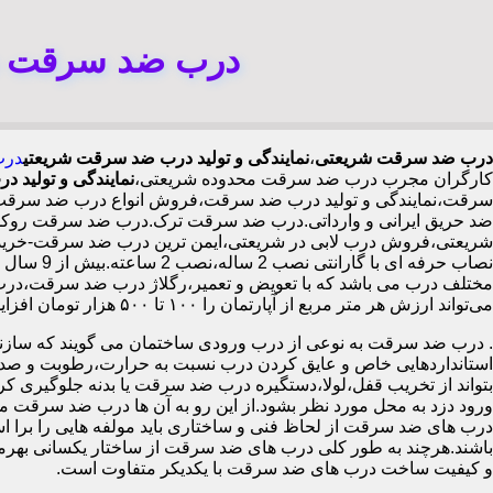
درب ضد سرقت شر
درب ضد سرقت شریعتی
،
نمایندگی و تولید درب ضد سرقت شریعتی
درب
کارگران مجرب درب ضد سرقت محدوده شریعتی،
نمایندگی و تولید
سرقت،نمایندگی و تولید درب ضد سرقت،فروش انواع درب ضد سرقت با
ضد حریق ایرانی و وارداتی.درب ضد سرقت ترک.درب ضد سرقت روکش
نصاب حرف
مختلف درب می باشد که با تعویض و تعمیر،رگلاژ درب ضد سرقت،درب ل
می‌تواند ارزش هر متر مربع از آپارتمان را ۱۰۰ تا ۵۰۰ هزار تومان افزایش دهد،درب ضد سرقت چینی در شریعتی،
.
درب ضد سرقت به نوعی از درب ورودی ساختمان می گویند که سازنده
استانداردهایی خاص و عایق کردن درب نسبت به حرارت،رطوبت و صدا،آ
بتواند از تخریب قفل،لولا،دستگیره درب ضد سرقت یا بدنه جلوگیری کرده
ورود دزد به محل مورد نظر بشود.از این رو به آن ها درب ضد سرقت می
درب های ضد سرقت از لحاظ فنی و ساختاری باید مولفه هایی را برا استا
باشند.هرچند به طور کلی درب های ضد سرقت از ساختار یکسانی بهرم
و کیفیت ساخت درب های ضد سرقت با یکدیکر متفاوت است.