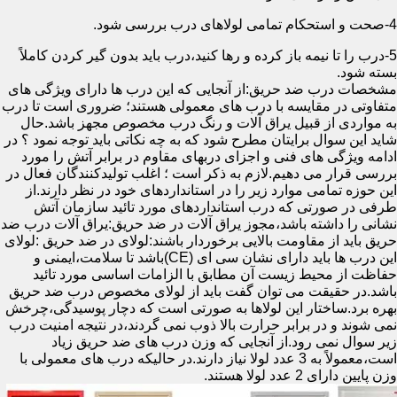
4-صحت و استحکام تمامی لولاهای درب بررسی شود.
5-درب را تا نیمه باز کرده و رها کنید،درب باید بدون گیر کردن کاملاً
بسته شود.
مشخصات درب ضد حریق:از آنجایی که این درب ها دارای ویژگی های
متفاوتی در مقایسه با درب های معمولی هستند؛ ضروری است تا درب
به مواردی از قبیل یراق آلات و رنگ درب مخصوص مجهز باشد.حال
شاید این سوال برایتان مطرح شود که به چه نکاتی باید توجه نمود ؟ در
ادامه ویژگی های فنی و اجزای دربهای مقاوم در برابر آتش را مورد
بررسی قرار می دهیم.لازم به ذکر است ؛ اغلب تولیدکنندگان فعال در
این حوزه تمامی موارد زیر را در استانداردهای خود در نظر دارند.از
طرفی در صورتی که درب استانداردهای مورد تائید سازمان آتش
نشانی را داشته باشد،مجوز یراق آلات در ضد حریق:یراق آلات درب ضد
حریق باید از مقاومت بالایی برخوردار باشند:لولای در ضد حریق :لولای
این درب ها باید دارای نشان سی ای (CE)باشد تا سلامت،ایمنی و
حفاظت از محیط زیست آن مطابق با الزامات اساسی مورد تائید
باشد.در حقیقت می توان گفت باید از لولای مخصوص درب ضد حریق
بهره برد.ساختار این لولاها به صورتی است که دچار پوسیدگی،چرخش
نمی شوند و در برابر حرارت بالا ذوب نمی گردند،در نتیجه امنیت درب
زیر سوال نمی رود.از آنجایی که وزن درب های ضد حریق زیاد
است،معمولاً به 3 عدد لولا نیاز دارند.در حالیکه درب های معمولی با
وزن پایین دارای 2 عدد لولا هستند.