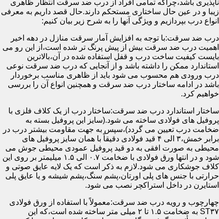
ناپذیری باشد،چراکه تمامی افراد از درب ضد سرقت انتظار ظاهری
زیبا و در عین حال ساختاری مستحکم دارند.حال قصد داریم به معرفی
انواع درب بپردازیم و ویژگی آنها را به شرح زیر بیان کنیم:
درب ضد سرقت:با توجه به افزایش آمار سرقت منازل در دهه اخیر
اهمیت درب ضد سرقت بیش از پیش پرنگ تر شده است،از این رو می
بایست کیفیت ساخت درب و قفل استفاده شده در آن،بالاترین
استاندارد ممکن را داشته باشد و از آنجایی که درب ضد سرقت نوعی
درب ورودی هم محسوب می شود باید از ظاهری مناسب برخوردار
باشد در ادامه ساختار درب ضد سرقت و همچنین انواع آن را بررسی
خواهیم کرد.
ساختار استاندارد درب ضد سرقت:ساختار درب از یک کلاف فلزی با
پروفیل های فولادی ساخته می شود.(سایز این پروفیل بسته به
ضخامت درب تعیین می گردد)،سپس به جهت مقاومت بیشتر درب در
برابر خمش،۳ الی ۴ قید فولادی دقیقاً با همان سایز پروفیل های
محیطی به صورت افقی به دو قید پروفیل عمودی محیطی جوش می
شود و در انتها ورق فولادی با ضخامت ۰.۷ الی ۱.۵ میلیمتر بر روی این
کلاف جوشکاری می شود.لازم به ذکر است که یک لایه عایق صوتی و
حرارتی با جنس های پلی اورتان،پشم سنگ،پشم شیشه و یا عایق پلی
استایرن در داخل استراکچر نصب می شود.
چهارچوب و رویه درب ضد سرقت:معمولاً با استفاده از ورق فولادی
ST۳۷ به ضخامت ۱.۵ تا ۲ میلی متر ساخته شده است،که این