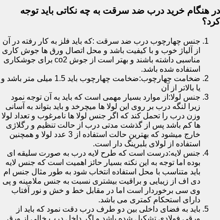
در هنگام خرید درب ضد سرقت به چه نکاتی باید توجه
کرد؟
جنس چهارچوب درب ضد سرقت :که باید فلز به کار رفته در آن
از آلیاژ خوب و با کیفیت باشد و محل اتصال ورق ها جوش کاری
مناسبی داشته باشند و بهتر است از جوش co2 برای جوشکاری
استفاده شده باشد.
ضخامت چهارچوب:ضخامت چهارچوب باید 1.5 میلی متر باشد و
یا بالاتر از آن
جنس لولا:از موارد بسیار مهمی است که باید به آن توجه نمود
زیرا لنگه درب بر روی این لولا ها میچرخد و باید بتواند به آسانی
وزن درب را تحمل کند که اگر جنس لولا ها نامرغوب و تعداد لولا
ها کم باشد پس از گذشت مدتی درب از حالت تنظیم و رگلاژی
خارج میشود که بهترین حالت استفاده از 3 عدد لولا و همچنین
استفاده از لولای بلبرینگ دار است.
جنس لایه:درست است که طرح لایه درب به صورت سلیقه ای
بوده اما توجه به این نکته بسیار حائز اهمیت است که جنس لایه
باید متناسب با محل استفاده انتخاب شود به طور مثال جنس ام
دی اف از زیبایی و براقیت بیشتری نسبت به جنس ملامینه و پی
وی سی برخوردار است اما در مقابل خط و خش و نور آفتاب
دارای استحکام کمتری می باشد.
باید به فضای داخلی بین دو طرف درب دقت نمود که باید از
ورقی فولادی تشکیل شده باشد و اگر داخل درب خالی از ورق