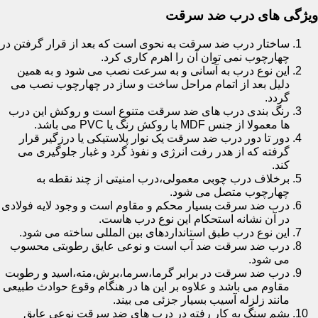
ویژگی های درب ضد سرقت
ساختار درب ضد سرقت به نحوی است که بعد از قرار گرفتن در
چهارچوب نمی توان آن را اهرم کاری کرد.
این نوع درب به آسانی و به سرعت نصب می شود و به همین
دلیل بعد از اتمام مراحل ساخت و ساز در چهارچوب نصب می
گردد.
رنگ بندی درب های ضد سرقت متنوع است و روکش این درب
ها معمولا از جنس MDF با روکش رنگ یا PVC می باشد.
دور تا دور درب ضد سرقت یک نوار پلاستیکی یا درزگیر قرار
گرفته که از هدر رفت انرژی و نفوذ گرد و غبار جلوگیری می
کند.
برخلاف درب چوبی معمولی،درب امنیتی از چند نقطه به
چهارچوب متصل می شود.
درب ضد سرقت بسیار محکم و مقاوم است و وجود لایه فولادی
در آن نشانه استحکام این نوع درب هاست.
این نوع درب طبق استانداردهای بین المللی ساخته می شود.
درب ضد سرقت ضد آب است و نوعی عایق رطوبتی محسوب
می شود.
درب ضد سرقت در برابر گرما،سرما،برش،مته،اسید و رطوبت
مقاوم می باشد و علاوه بر این ها در هنگام وقوع حوادث طبیعی
مانند زلزله آسیب بسیار جزئی می بیند.
پشم سنگ به کار رفته در درب های ضد سرقت نوعی عایق