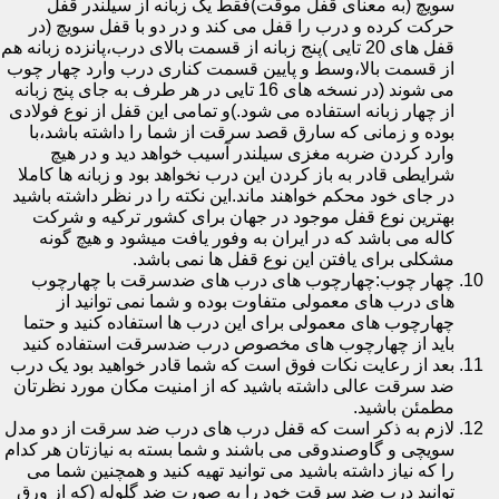
سویچ (به معنای قفل موقت)فقط یک زبانه از سیلندر قفل
حرکت کرده و درب را قفل می کند و در دو با قفل سویچ (در
قفل های 20 تایی )پنج زبانه از قسمت بالای درب،پانزده زبانه هم
از قسمت بالا،وسط و پایین قسمت کناری درب وارد چهار چوب
می شوند (در نسخه های 16 تایی در هر طرف به جای پنج زبانه
از چهار زبانه استفاده می شود.)و تمامی این قفل از نوع فولادی
بوده و زمانی که سارق قصد سرقت از شما را داشته باشد،با
وارد کردن ضربه مغزی سیلندر آسیب خواهد دید و در هیچ
شرایطی قادر به باز کردن این درب نخواهد بود و زبانه ها کاملا
در جای خود محکم خواهند ماند.این نکته را در نظر داشته باشید
بهترین نوع قفل موجود در جهان برای کشور ترکیه و شرکت
کاله می باشد که در ایران به وفور یافت میشود و هیچ گونه
مشکلی برای یافتن این نوع قفل ها نمی باشد.
چهار چوب:چهارچوب های درب های ضدسرقت با چهارچوب
های درب های معمولی متفاوت بوده و شما نمی توانید از
چهارچوب های معمولی برای این درب ها استفاده کنید و حتما
باید از چهارچوب های مخصوص درب ضدسرقت استفاده کنید
بعد از رعایت نکات فوق است که شما قادر خواهید بود یک درب
ضد سرقت عالی داشته باشید که از امنیت مکان مورد نظرتان
مطمئن باشید.
لازم به ذکر است که قفل درب های درب ضد سرقت از دو مدل
سویچی و گاوصندوقی می باشند و شما بسته به نیازتان هر کدام
را که نیاز داشته باشید می توانید تهیه کنید و همچنین شما می
توانید درب ضد سرقت خود را به صورت ضد گلوله (که از ورق