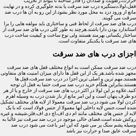
حرارت،رطوبت و صدا،آن را قادر ساخته تا بتواند از تخریب
قفل،لولا،دستگیره درب ضد سرقت یا بدنه جلوگیری کرده و در نهایت
مانع از ورود دزد به محل مورد نظر بشود.از این رو به آن ها درب ضد
سرقت می گویند.
درب های ضد سرقت از لحاظ فنی و ساختاری باید مولفه هایی را برا
استاندارد بودن دارا باشند.هرچند به طور کلی درب های ضد سرقت از
ساختار یکسانی بهرمند هستند ولی نوع ساخت و کیفیت ساخت درب
های ضد سرقت با یکدیکر متفاوت است.
اجزای درب های ضد سرقت
درب ضد سرقت ممکن است به انواع مختلف قفل های ضد سرقت
مجهز شده باشد.هر یک از این قفل ها دارای میزان امنیت های متفاوتی
هستند.مهم ترین و اصلی ترین اجزا در درب ضد سرقت،قفل ها
هستند.بنابراین هنگام خرید درب ضد سرقت حتما به قفل آن توجه
کنید.علاوه بر این لولا در اکثر درب های ضد سرقت از خارج و یا از هر
دو طرف پنهان است و این امر مانع از باز شدن درب به وسیله اهرم
کردن لولا می شود.درب ضد سرقت معمولا از لایه های مختلف تشکیل
شده است.جنس لایه داخلی آنها معمولا از جنس فولاد است که با یک
لایه از جنس های مختلف مانند ام دی اف،اچ دی اف،فلز،شیشه و غیره
روکش شده است.فضای خالی موجود در درب ضد سرقت نیز غالبا به
وسیله پشم سنگ پر می شود که این امر باعث می شود درب ضد
سرقت عایق صدا و حرارت نیز باشد