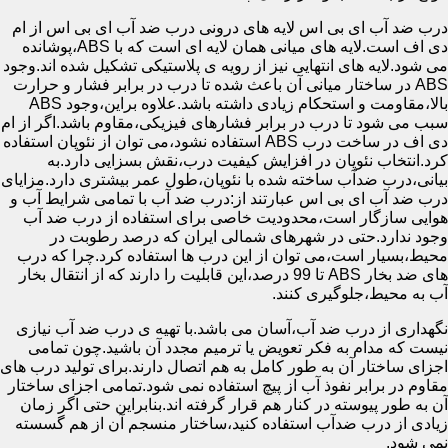
درب ضد آب ای بی اس لایه های درونی درب ضد آب ای بی اس از ام
دی اف است.لایه های میانی همان لایه ای است که با ABS،پوشانده
می شود.لایه های انتهایی نیز از رویه ی پلاستیکی تشکیل شده اند.وجود
ABS در ساختار میانی آن باعث شده تا درب در برابر فشار و حرارت
بالا،مقاومت و استحکام زیادی داشته باشد.علاوه براین،وجود ABS
سبب می شود تا درب در برابر فشارهای فیزیکی،مقاوم باشد.اگر از ام
دی اف در ساخت درب ABS استفاده نشود،می توان از نئوپان استفاده
کرد.انتخاب نئوپان در افزایش کیفیت درب،نقش بسزایی دارد.به
بیانی،درب ضدآب ساخته شده با نئوپان،طول عمر بیشتری دارد.مزایای
درب ضد آب ای بی اس عبارتند از:درب ضد آب با تمامی شرایط آب و
هوایی سازگار است،محدودیت خاصی برای استفاده از درب ضد آب
وجود ندارد.حتی در شهرهای شمالی ایران که درصد رطوبت در
محیط،بسیار است،می توان از این درب ها استفاده کرد.چرا که درب
های ضد بخار ABS تا 99 درصد،این قابلیت را دارند که از انتقال بخار
آب به محیط،جلوگیری کنند.
نگهداری از درب ضد آب،آسان می باشد.با تهیه ی درب ضد آب نیازی
نیست که مدام به فکر تعویض یا ترمیم مجدد آن باشید.چون تمامی
اجزای ساختار آن به طور کامل به هم اتصال دارند.برای تولید درب های
مقاوم در برابر نفوذ آب از پیچ استفاده نمی شود.تمامی اجزای ساختار
آن به طور پیوسته در کنار هم قرار گرفته اند.بنابراین حتی اگر زمان
زیادی از درب ضدآب استفاده کنید،ساختار منسجم آن از هم گسسته
نمی شود.