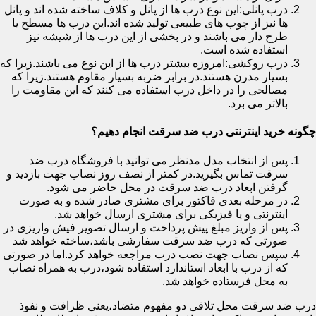
درب پانلی:این نوع درب ها از پانل و کلاف ساخته شده اند و پانل
ها نیز از چوب های طبیعی تولید شده اند.این درب ها مسطح یا
طرح دار می باشند و در بخشی از این درب ها از شیشه نیز
استفاده شده است.
درب روکشی:امروزه بیشتر درب ها از این نوع می باشند.زیرا که
بسیار مدرن هستند.در برابر ضربه بسیار مقاوم هستند.زیرا که
مصالحی را در داخل درب استفاده می کنند که این مقاومت را
بالاتر می برد.
چگونه خرید اینترنتی درب ضد سرقت انجام دهیم؟
پس از انتخاب مدل مدنظر می توانید با فروشگاه درب ضد
سرقت تماس بگیرید.در کمتر از نصف روز نصاب جهت بازدید و
گرفتن ابعاد درب ضد سرقت در محل حاضر می شود.
در مرحله بعدی فاکتور برای مشتری صادر شده و به صورت
اینترنتی و یا فیزیکی برای مشتری ارسال خواهد شد.
پس از واریز مبلغ پیش پرداخت و ارسال تصویر فیش واریزی در
صورتی که درب ضد سرقت سفارشی باشد،ساخته خواهد شد
سپس نصاب جهت نصب درب مراجعه خواهد کرد.اما در صورتی
که از درب با ابعاد استاندارد استفاده شود،درب به همراه نصاب
به محل فرستاده خواهد شد.
درب ضد سرقت محل تلاقی دو مفهوم متضاد،یعنی ظرافت و نفوذ