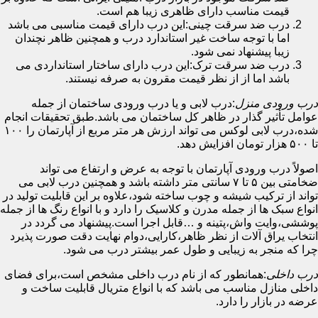
قیمت مناسب دارای ظاهری زیبا هم است.
درب ضد سرقت چینی:این درب دارای قیمت مناسبی می باشد
اما با توجه ساخت غیر استاندارد درب و همچنین ظاهر نچندان
زیبا پیشنهاد نمی شود.
درب ضد سرقت ترک:این درب دارای ساختار استانداردی می
باشد اما از از نظر قیمت مقرون به صرفه نیستند.
درب ورودی منزل
:درب لابی و یا درب ورودی ساختمان از جمله
عوامل تأثیر گذار در ظاهر کل ساختمان می باشد.طبق تحقیقات انجام
شده،درب لابی لوکس می تواند ارزش هر متر مربع از آپارتمان را ۱۰۰
تا ۵۰۰ هزار تومان افزایش دهد.
اصولاً درب ورودی آپارتمان با توجه به عرض و ارتفاع می تواند
ضخامتی بین ۵ تا ۷ سانتی متر داشته باشد و همچنین درب لابی می
تواند از ترکیب شیشه و چوب ساخته شود،علاوه بر این قابلیت تولید در
انواع سبک ها از جمله مدرن و کلاسیک را دارد و با انواع رنگ ها از جمله
پوششی،وایت واش،پتینه و …قابل اجرا است.پیشنهاد می گردد در
انتخاب یراق آلات از نظر ظاهر،کارایی،دوام نهایت دقت صورت پذیرد
چرا که منجر به زیبایی و طول عمر بیشتر درب می شود.
درب داخلی
:همانطور که از نام درب داخلی مشخص است،برای فضای
داخلی منازل مناسب می باشد که با انواع متریال قابلیت ساخت و
عرضه در بازار را دارد.