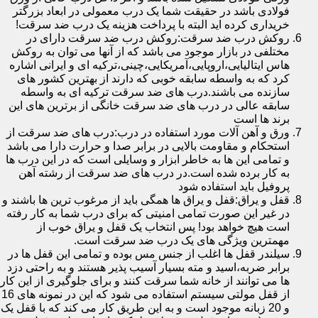
فولادی باشد در حقیقت شما یک درب معمولی در ابعاد بزرگتر
خریداری کرده اید البته با پرداخت هزینه یک درب ضد سرقت!
روکش درب ضد سرقت:روکش درب ضد سرقت دارای در
مختلفی در بازار موجود می باشد که از آنها می توان به روکش
هاس ایتالیایی،اروپایی،آمریکایی،چینی،ترکیه ای و ایرانی اشاره
کرد که به واسطه سابقه خوبی که دارند از بهترین کشور های
سازنده می باشند.درب های ضد سرقت ترکیه ای به واسطه
سابقه عالی در درب های ضد سرقت خانگی از برترین های این
برند ها است
ورق و آهن آلات مورد استفاده در درب:درب های ضد سرقت از
استحکام و مقاومت بالایی در برابر صدا و حرارت دارا می باشد
و تمامی این ها به خاطر ابزار و وسایلی است که در این درب ها
به کار برده شده است.در درب های ضد سرقت از رشته آهن
پروفیل باید استفاده شود
قفل و یراق:قفل و یراق ها همگی باید از مرغوب ترین ها باشند و
در غیر این صورت تمامی امنیتی که برای درب شما به کار رفته
است هیچ خواهد بود! پس انتخاب یک قفل و یراق خوب از
مهمترین ویژگی های یک درب ضد سرقت است.
سیلندر قفل ها اغلب از جنس مس بوده و تمامی این قفل ها در
برابر ضربه،اسید و مته بسیار آسیب پذیر هستند و به راحتی دزد
ها می توانند از خانه شما سرقت کنند و برای جلوگیری از این کار
از قفل مولتی سیستم استفاده می شود که این در نمونه های 16
و 20 زبانه موجود است و به این طریق کار می کند که با قفل یک