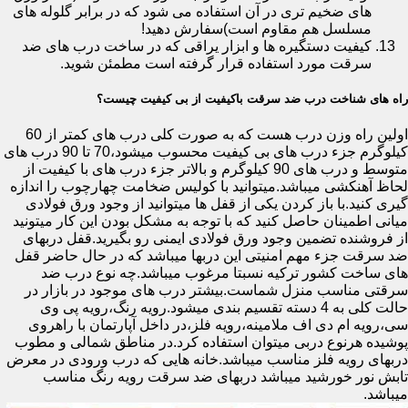
های ضخیم تری در آن استفاده می شود که در برابر گلوله های
مسلسل هم مقاوم است)سفارش دهید!
کیفیت دستگیره ها و ابزار یراقی که در ساخت درب های ضد
سرقت مورد استفاده قرار گرفته است مطمئن شوید.
راه های شناخت درب ضد سرقت باکیفیت از بی کیفیت چیست؟
اولین راه وزن درب هست که به صورت کلی درب های کمتر از 60
کیلوگرم جزء درب های بی کیفیت محسوب میشود،70 تا 90 درب های
متوسط و درب های 90 کیلوگرم و بالاتر جزء درب های با کیفیت از
لحاظ آهنکشی میباشد.میتوانید با کولیس ضخامت چهارچوب را اندازه
گیری کنید.با باز کردن یکی از قفل ها میتوانید از وجود ورق فولادی
میانی اطمینان حاصل کنید که با توجه به مشکل بودن این کار میتونید
از فروشنده تضمین وجود ورق فولادی ایمنی رو بگیرید.قفل دربهای
ضد سرقت جزء مهم امنیتی این دربها میباشد که در حال حاضر قفل
های ساخت کشور ترکیه نسبتا مرغوب میباشد.چه نوع درب ضد
سرقتی مناسب منزل شماست.بیشتر درب های موجود در بازار در
حالت کلی به 4 دسته تقسیم بندی میشود.رویه رنگ،رویه پی وی
سی،رویه ام دی اف ملامینه،رویه فلز،در داخل آپارتمان با راهروی
پوشیده هرنوع دربی میتوان استفاده کرد.در مناطق شمالی و مطوب
دربهای رویه فلز مناسب میباشد.خانه هایی که درب ورودی در معرض
تابش نور خورشید میباشد دربهای ضد سرقت رویه رنگ مناسب
میباشد.