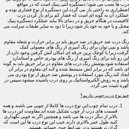
درب ها نصب می شود؛ دستگیره آنتی پنیک است که در مواقع
اضطراری به راحتی باز می گردد.این دستگیره از نوع فشاری بوده و
عملکرد آن به گونه ای است که فشار کم برای باز کردن درب
کافیست.در هنگام حریق و در دمای بالا نباید عملکرد دستگیره پنیک
مختل و یا خود به خود باز شود،زیرا تا دود به سایر طبقات سرایت می
کند.
رنگ درب ضد حریق:در ضد حریق باید در برابر حرارت و شعله مقاوم
باشد و نمی توان برای رنگ آمیزی از رنگ های معمولی کمک
گرفت.زیرا با کوچک ترین جرقه ای امکان آتش گرفتن وجود دارد.از
این رو باید برای رنگ آمیزی از رنگ های پودری خاص و استاندارد
استفاده شود.پوشش رنگ درب های مقاوم در برابر حریق باید به گونه
ای باشد که در برابر آتش منبسط شده و لایه ای مقاوم در برابر آن
ایجاد کند.رنگ مورد استفاده در پوشش ضد حریق از نوع پودری می
باشد و به روش الکترواستاتیک بر روی درب پاشیده میشود،سپس در
کوره تثبیت می گردد.
چند نوع درب چوبی داریم؟
درب تمام چوب:این نوع درب ها کاملا از چوبی می باشند و همه
قسمت های درب از چوب تشکیل شده اند.مقاومت این درب ها
بالاتر از دیگر درب ها می باشد و همچنین اگر به خوبی نگهداری
کنید طول عمر بالاتری دارند.عیب این نوع درب ها این است که
گران تر هستند و در شرایط جوی حساس هستند.