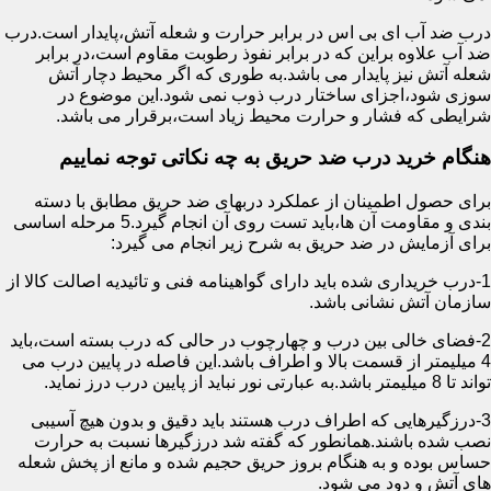
درب ضد آب ای بی اس در برابر حرارت و شعله آتش،پایدار است.درب
ضد آب علاوه براین که در برابر نفوذ رطوبت مقاوم است،در برابر
شعله آتش نیز پایدار می باشد.به طوری که اگر محیط دچار آتش
سوزی شود،اجزای ساختار درب ذوب نمی شود.این موضوع در
شرایطی که فشار و حرارت محیط زیاد است،برقرار می باشد.
هنگام خرید درب ضد حریق به چه نکاتی توجه نماییم
برای حصول اطمینان از عملکرد دربهای ضد حریق مطابق با دسته
بندی و مقاومت آن ها،باید تست روی آن انجام گیرد.5 مرحله اساسی
برای آزمایش در ضد حریق به شرح زیر انجام می گیرد:
1-درب خریداری شده باید دارای گواهینامه فنی و تائیدیه اصالت کالا از
سازمان آتش نشانی باشد.
2-فضای خالی بین درب و چهارچوب در حالی که درب بسته است،باید
4 میلیمتر از قسمت بالا و اطراف باشد.این فاصله در پایین درب می
تواند تا 8 میلیمتر باشد.به عبارتی نور نباید از پایین درب درز نماید.
3-درزگیرهایی که اطراف درب هستند باید دقیق و بدون هیچ آسیبی
نصب شده باشند.همانطور که گفته شد درزگیرها نسبت به حرارت
حساس بوده و به هنگام بروز حریق حجیم شده و مانع از پخش شعله
های آتش و دود می شود.