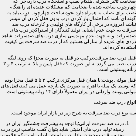
ضخامت تأثیر شگرفی هنگام نصب و استحکام درب دارد،چرا که
چهارچوب ساخته شده با ضخامت کم مشکلات عدیده ای را هنگام
نصب برای نصاب به همراه دارد.نحوه ساخت چهارچوب درب باید به
گونه ای باشد که احتمال باز کردن درب بدون قفل کردن آن میسر
نباشد امروزه در برخی از کارگاه های تولیدی و کارخانه درب ضد
سرقت به جهت عدم آشنایی تولید کنندگان از استراکچر درب های
ضدسرقت و به جهت عدم مهندسی سازی درب های ضدسرقت شاهد
دزدی های عدیده از منازلی هستیم که از درب ضد سرقت بی کیفیت
استفاده کرده اند.
قفل درب ضد سرقت:ترکیب دو قفل به صورت مجزا که روی لنگه
درب نصب می گردد به این صورت که قفل پایین و بالا به ترتیب ۴ و ۳
زبانه پیستونی است.
قفل مولتی پوینت:یا همان قفل مرکزی،ترکیب ۳ تا ۵ قفل مجزا بوده
که توسط یک میله یا اهرم به صورت یک پارچه عمل می کنند،قفل های
مولتی پوینت وارداتی در ایران معمولاً دارای ۱۴ زبانه پیستونی است.
انواع درب ضد سرقت
سه نوع درب ضد سرقت به شرح زیر در بازار ایران موجود است:
درب ضد سرقت ایرانی:با توجه به پیشرفت چشمگیر ایران در
زمینه تولید درب های امنیتی شاید بتوان گفت مناسب ترین درب
ضد سرقت موجود در بازار درب امنیتی ایرانی است که علاوه بر