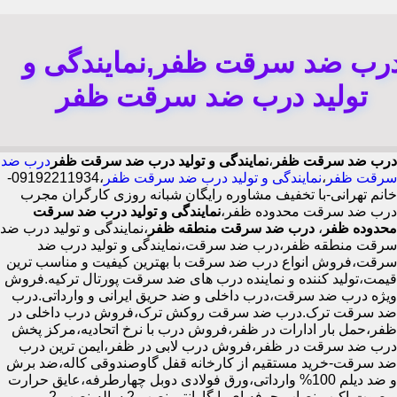
رب ضد سرقت ظفر,نمایندگی و
تولید درب ضد سرقت ظفر
درب ضد سرقت ظفر
،
نمایندگی و تولید درب ضد سرقت ظفر
درب ضد
سرقت ظفر
،
نمایندگی و تولید درب ضد سرقت ظفر
،09192211934-
خانم تهرانی-با تخفیف مشاوره رایگان شبانه روزی کارگران مجرب
درب ضد سرقت محدوده ظفر،
نمایندگی و تولید درب ضد سرقت
محدوده ظفر
،
درب ضد سرقت منطقه ظفر
،نمایندگی و تولید درب ضد
سرقت منطقه ظفر،درب ضد سرقت،نمایندگی و تولید درب ضد
سرقت،فروش انواع درب ضد سرقت با بهترین کیفیت و مناسب ترین
قیمت،تولید کننده و نماینده درب های ضد سرقت پورتال ترکیه.فروش
ویژه درب ضد سرقت،درب داخلی و ضد حریق ایرانی و وارداتی.درب
ضد سرقت ترک.درب ضد سرقت روکش ترک،فروش درب داخلی در
ظفر،حمل بار ادارات در ظفر،فروش درب با نرخ اتحادیه،مرکز پخش
درب ضد سرقت در ظفر،فروش درب لابی در ظفر،ایمن ترین درب
ضد سرقت-خرید مستقیم از کارخانه قفل گاوصندوقی کاله،ضد برش
و ضد دیلم 100% وارداتی،ورق فولادی دوبل چهارطرفه،عایق حرارت
و صوت،اکیپ نصاب حرفه ای با گارانتی نصب 2 ساله،نصب 2