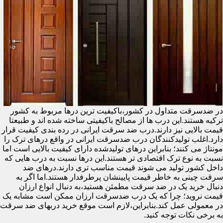
در ضدسرقت متداول در کشور،باکیفیت ترین درها مربوط به کشور
ترکیه هستند.این درب ها از مصالح باکیفیتی ساخته شده اند و طبیعتا
قیمت بالایی نیز دارند.درب ضد سرقت ایرانی در رده بندی کیفیت قرار
دارد.اغلب تولیدکنندگان درب ضدسرقت ایرانی در واقع درهای ترک را
مونتاژ می کنند؛ بنابراین درهای تولیدشده دارای کیفیت بالایی است اما
نسبت به نوع ترک اقتصادی تر هستند.این درها نسبت به درب هایی که
داخل کشور تولید می شوند قیمت مناسب تری دارند.درهای ضد
سرقت چینی به خاطر قیمت پایینشان پرطرفدار هستند.اما اگر به
دنبال خرید یک در ضد سرقت مطمئن هستید،به دنبال انواع ارزان
قیمت نروید؛ چرا که یک درب ضدسرقت ارزان ممکن است مشابه یک
در معمولی عمل کند.بنابراین،لازم است موقع خرید دربهای ضد سرقت
به برخی نکات توجه کنید.