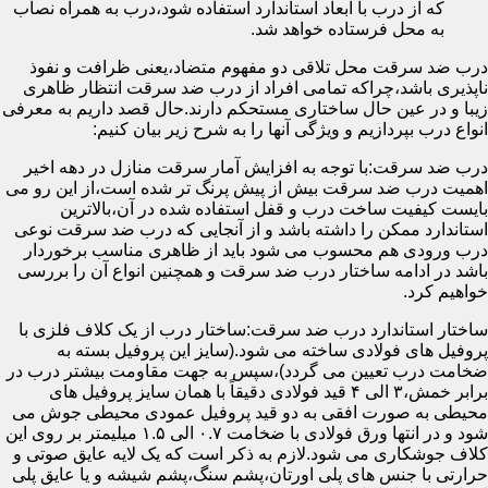
که از درب با ابعاد استاندارد استفاده شود،درب به همراه نصاب
به محل فرستاده خواهد شد.
درب ضد سرقت محل تلاقی دو مفهوم متضاد،یعنی ظرافت و نفوذ
ناپذیری باشد،چراکه تمامی افراد از درب ضد سرقت انتظار ظاهری
زیبا و در عین حال ساختاری مستحکم دارند.حال قصد داریم به معرفی
انواع درب بپردازیم و ویژگی آنها را به شرح زیر بیان کنیم:
درب ضد سرقت:با توجه به افزایش آمار سرقت منازل در دهه اخیر
اهمیت درب ضد سرقت بیش از پیش پرنگ تر شده است،از این رو می
بایست کیفیت ساخت درب و قفل استفاده شده در آن،بالاترین
استاندارد ممکن را داشته باشد و از آنجایی که درب ضد سرقت نوعی
درب ورودی هم محسوب می شود باید از ظاهری مناسب برخوردار
باشد در ادامه ساختار درب ضد سرقت و همچنین انواع آن را بررسی
خواهیم کرد.
ساختار استاندارد درب ضد سرقت:ساختار درب از یک کلاف فلزی با
پروفیل های فولادی ساخته می شود.(سایز این پروفیل بسته به
ضخامت درب تعیین می گردد)،سپس به جهت مقاومت بیشتر درب در
برابر خمش،۳ الی ۴ قید فولادی دقیقاً با همان سایز پروفیل های
محیطی به صورت افقی به دو قید پروفیل عمودی محیطی جوش می
شود و در انتها ورق فولادی با ضخامت ۰.۷ الی ۱.۵ میلیمتر بر روی این
کلاف جوشکاری می شود.لازم به ذکر است که یک لایه عایق صوتی و
حرارتی با جنس های پلی اورتان،پشم سنگ،پشم شیشه و یا عایق پلی