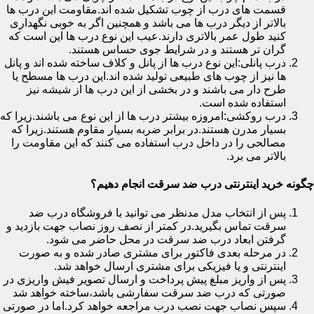
قسمت های درب از چوب تشکیل شده اند.مقاومت این درب ها
بالاتر از دیگر درب ها می باشد و همچنین اگر به خوبی نگهداری
کنید طول عمر بالاتری دارند.عیب این نوع درب ها این است که
گران تر هستند و در شرایط جوی حساس هستند.
درب پانلی:این نوع درب ها از پانل و کلاف ساخته شده اند و پانل
ها نیز از چوب های طبیعی تولید شده اند.این درب ها مسطح یا
طرح دار می باشند و در بخشی از این درب ها از شیشه نیز
استفاده شده است.
درب روکشی:امروزه بیشتر درب ها از این نوع می باشند.زیرا که
بسیار مدرن هستند.در برابر ضربه بسیار مقاوم هستند.زیرا که
مصالحی را در داخل درب استفاده می کنند که این مقاومت را
بالاتر می برد.
چگونه خرید اینترنتی درب ضد سرقت انجام دهیم؟
پس از انتخاب مدل مدنظر می توانید با فروشگاه درب ضد
سرقت تماس بگیرید.در کمتر از نصف روز نصاب جهت بازدید و
گرفتن ابعاد درب ضد سرقت در محل حاضر می شود.
در مرحله بعدی فاکتور برای مشتری صادر شده و به صورت
اینترنتی و یا فیزیکی برای مشتری ارسال خواهد شد.
پس از واریز مبلغ پیش پرداخت و ارسال تصویر فیش واریزی در
صورتی که درب ضد سرقت سفارشی باشد،ساخته خواهد شد
سپس نصاب جهت نصب درب مراجعه خواهد کرد.اما در صورتی