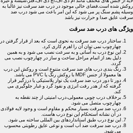
لایه از جنس های مختلف مانند ام دی اف،اچ دی اف،فلز،شیشه و غیره
روکش شده است.فضای خالی موجود در درب ضد سرقت نیز غالبا به
وسیله پشم سنگ پر می شود که این امر باعث می شود درب ضد
سرقت عایق صدا و حرارت نیز باشد
ویژگی های درب ضد سرقت
ساختار درب ضد سرقت به نحوی است که بعد از قرار گرفتن در
چهارچوب نمی توان آن را اهرم کاری کرد.
این نوع درب به آسانی و به سرعت نصب می شود و به همین
دلیل بعد از اتمام مراحل ساخت و ساز در چهارچوب نصب می
گردد.
رنگ بندی درب های ضد سرقت متنوع است و روکش این درب
ها معمولا از جنس MDF با روکش رنگ یا PVC می باشد.
دور تا دور درب ضد سرقت یک نوار پلاستیکی یا درزگیر قرار
گرفته که از هدر رفت انرژی و نفوذ گرد و غبار جلوگیری می
کند.
برخلاف درب چوبی معمولی،درب امنیتی از چند نقطه به
چهارچوب متصل می شود.
درب ضد سرقت بسیار محکم و مقاوم است و وجود لایه فولادی
در آن نشانه استحکام این نوع درب هاست.
این نوع درب طبق استانداردهای بین المللی ساخته می شود.
درب ضد سرقت ضد آب است و نوعی عایق رطوبتی محسوب
می شود.