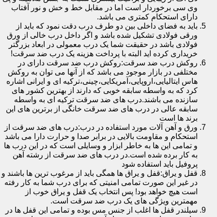
وی سی برخوردار است اما در مقابل خط و خش و نور آفتاب
دارای استحکام کمتری می باشد.
باید به فضای داخلی بین دو طرف درب دقت نمود که باید از
ورقی فولادی تشکیل شده باشد و اگر داخل درب خالی از ورق
فولادی باشد در حقیقت شما یک درب معمولی در ابعاد بزرگتر
خریداری کرده اید البته با پرداخت هزینه یک درب ضد سرقت!
روکش درب ضد سرقت:روکش درب ضد سرقت دارای در
مختلفی در بازار موجود می باشد که از آنها می توان به روکش
هاس ایتالیایی،اروپایی،آمریکایی،چینی،ترکیه ای و ایرانی اشاره
کرد که به واسطه سابقه خوبی که دارند از بهترین کشور های
سازنده می باشند.درب های ضد سرقت ترکیه ای به واسطه
سابقه عالی در درب های ضد سرقت خانگی از برترین های این
برند ها است
ورق و آهن آلات مورد استفاده در درب:درب های ضد سرقت از
استحکام و مقاومت بالایی در برابر صدا و حرارت دارا می باشد
و تمامی این ها به خاطر ابزار و وسایلی است که در این درب ها
به کار برده شده است.در درب های ضد سرقت از رشته آهن
پروفیل باید استفاده شود
قفل و یراق:قفل و یراق ها همگی باید از مرغوب ترین ها باشند و
در غیر این صورت تمامی امنیتی که برای درب شما به کار رفته
است هیچ خواهد بود! پس انتخاب یک قفل و یراق خوب از
مهمترین ویژگی های یک درب ضد سرقت است.
سیلندر قفل ها اغلب از جنس مس بوده و تمامی این قفل ها در