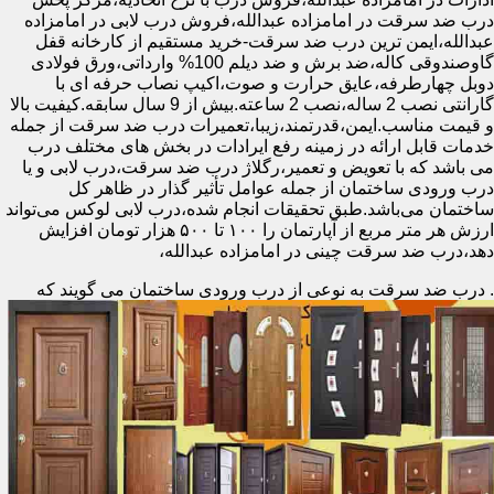
درب ضد سرقت در امامزاده عبدالله،فروش درب لابی در امامزاده
عبدالله،ایمن ترین درب ضد سرقت-خرید مستقیم از کارخانه قفل
گاوصندوقی کاله،ضد برش و ضد دیلم 100% وارداتی،ورق فولادی
دوبل چهارطرفه،عایق حرارت و صوت،اکیپ نصاب حرفه ای با
گارانتی نصب 2 ساله،نصب 2 ساعته.بیش از 9 سال سابقه.کیفیت بالا
و قیمت مناسب.ایمن،قدرتمند،زیبا،تعمیرات درب ضد سرقت از جمله
خدمات قابل ارائه در زمینه رفع ایرادات در بخش های مختلف درب
می باشد که با تعویض و تعمیر،رگلاژ درب ضد سرقت،درب لابی و یا
درب ورودی ساختمان از جمله عوامل تأثیر گذار در ظاهر کل
ساختمان می‌باشد.طبق تحقیقات انجام شده،درب لابی لوکس می‌تواند
ارزش هر متر مربع از آپارتمان را ۱۰۰ تا ۵۰۰ هزار تومان افزایش
دهد،درب ضد سرقت چینی در امامزاده عبدالله،
.
درب ضد سرقت به نوعی از درب ورودی ساختمان می گویند که