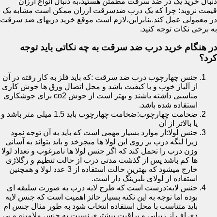
دنبال خرید یک در ضد سرقت مطمئن هستید،به دنبال انواع ارزان
قیمت نروید؛ چرا که یک درب ضدسرقت ارزان ممکن است مشابه یک
در معمولی عمل کند.بنابراین،لازم است موقع خرید دربهای ضد سرقت
به برخی نکات توجه کنید.
در هنگام خرید درب ضد سرقت به چه نکاتی باید توجه
کرد؟
جنس چهارچوب درب ضد سرقت :که باید فلز به کار رفته در آن
از آلیاژ خوب و با کیفیت باشد و محل اتصال ورق ها جوش کاری
مناسبی داشته باشند و بهتر است از جوش co2 برای جوشکاری
استفاده شده باشد.
ضخامت چهارچوب:ضخامت چهارچوب باید 1.5 میلی متر باشد و
یا بالاتر از آن
جنس لولا:از موارد بسیار مهمی است که باید به آن توجه نمود
زیرا لنگه درب بر روی این لولا ها میچرخد و باید بتواند به آسانی
وزن درب را تحمل کند که اگر جنس لولا ها نامرغوب و تعداد لولا
ها کم باشد پس از گذشت مدتی درب از حالت تنظیم و رگلاژی
خارج میشود که بهترین حالت استفاده از 3 عدد لولا و همچنین
استفاده از لولای بلبرینگ دار است.
جنس لایه:درست است که طرح لایه درب به صورت سلیقه ای
بوده اما توجه به این نکته بسیار حائز اهمیت است که جنس لایه
باید متناسب با محل استفاده انتخاب شود به طور مثال جنس ام
دی اف از زیبایی و براقیت بیشتری نسبت به جنس ملامینه و پی