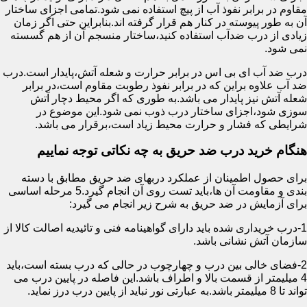
مقاوم در برابر نفوذ آب از پیچ استفاده نمی شود.تمامی اجزای ساختار
آن به طور پیوسته در کنار هم قرار گرفته اند.بنابراین حتی اگر زمان
زیادی از درب ضدآب استفاده کنید،ساختار منسجم آن از هم گسسته
نمی شود.
درب ضد آب ای بی اس در برابر حرارت و شعله آتش،پایدار است.درب
ضد آب علاوه براین که در برابر نفوذ رطوبت مقاوم است،در برابر
شعله آتش نیز پایدار می باشد.به طوری که اگر محیط دچار آتش
سوزی شود،اجزای ساختار درب ذوب نمی شود.این موضوع در
شرایطی که فشار و حرارت محیط زیاد است،برقرار می باشد.
هنگام خرید درب ضد حریق به چه نکاتی توجه نماییم
برای حصول اطمینان از عملکرد دربهای ضد حریق مطابق با دسته
بندی و مقاومت آن ها،باید تست روی آن انجام گیرد.5 مرحله اساسی
برای آزمایش در ضد حریق به شرح زیر انجام می گیرد:
1-درب خریداری شده باید دارای گواهینامه فنی و تائیدیه اصالت کالا از
سازمان آتش نشانی باشد.
2-فضای خالی بین درب و چهارچوب در حالی که درب بسته است،باید
4 میلیمتر از قسمت بالا و اطراف باشد.این فاصله در پایین درب می
تواند تا 8 میلیمتر باشد.به عبارتی نور نباید از پایین درب درز نماید.