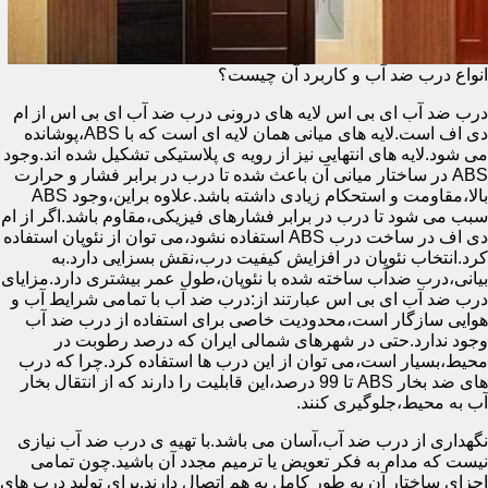
انواع درب ضد آب و کاربرد آن چیست؟
درب ضد آب ای بی اس لایه های درونی درب ضد آب ای بی اس از ام
دی اف است.لایه های میانی همان لایه ای است که با ABS،پوشانده
می شود.لایه های انتهایی نیز از رویه ی پلاستیکی تشکیل شده اند.وجود
ABS در ساختار میانی آن باعث شده تا درب در برابر فشار و حرارت
بالا،مقاومت و استحکام زیادی داشته باشد.علاوه براین،وجود ABS
سبب می شود تا درب در برابر فشارهای فیزیکی،مقاوم باشد.اگر از ام
دی اف در ساخت درب ABS استفاده نشود،می توان از نئوپان استفاده
کرد.انتخاب نئوپان در افزایش کیفیت درب،نقش بسزایی دارد.به
بیانی،درب ضدآب ساخته شده با نئوپان،طول عمر بیشتری دارد.مزایای
درب ضد آب ای بی اس عبارتند از:درب ضد آب با تمامی شرایط آب و
هوایی سازگار است،محدودیت خاصی برای استفاده از درب ضد آب
وجود ندارد.حتی در شهرهای شمالی ایران که درصد رطوبت در
محیط،بسیار است،می توان از این درب ها استفاده کرد.چرا که درب
های ضد بخار ABS تا 99 درصد،این قابلیت را دارند که از انتقال بخار
آب به محیط،جلوگیری کنند.
نگهداری از درب ضد آب،آسان می باشد.با تهیه ی درب ضد آب نیازی
نیست که مدام به فکر تعویض یا ترمیم مجدد آن باشید.چون تمامی
اجزای ساختار آن به طور کامل به هم اتصال دارند.برای تولید درب های