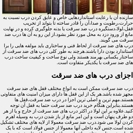
سازنده آن با رعایت استانداردهایی خاص و عایق کردن درب نسبت به
حرارت،رطوبت و صدا،آن را قادر ساخته تا بتواند از تخریب
قفل،لولا،دستگیره درب ضد سرقت یا بدنه جلوگیری کرده و در نهایت
مانع از ورود دزد به محل مورد نظر بشود.از این رو به آن ها درب ضد
سرقت می گویند.
درب های ضد سرقت از لحاظ فنی و ساختاری باید مولفه هایی را برا
استاندارد بودن دارا باشند.هرچند به طور کلی درب های ضد سرقت از
ساختار یکسانی بهرمند هستند ولی نوع ساخت و کیفیت ساخت درب
های ضد سرقت با یکدیکر متفاوت است.
اجزای درب های ضد سرقت
درب ضد سرقت ممکن است به انواع مختلف قفل های ضد سرقت
مجهز شده باشد.هر یک از این قفل ها دارای میزان امنیت های متفاوتی
هستند.مهم ترین و اصلی ترین اجزا در درب ضد سرقت،قفل ها
هستند.بنابراین هنگام خرید درب ضد سرقت حتما به قفل آن توجه
کنید.علاوه بر این لولا در اکثر درب های ضد سرقت از خارج و یا از هر
دو طرف پنهان است و این امر مانع از باز شدن درب به وسیله اهرم
کردن لولا می شود.درب ضد سرقت معمولا از لایه های مختلف تشکیل
شده است.جنس لایه داخلی آنها معمولا از جنس فولاد است که با یک