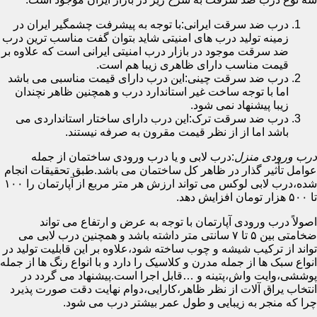
درب ضد سرقت ایرانی:با توجه به پیشرفت چشمگیر ایران در
زمینه تولید درب های امنیتی شاید بتوان گفت مناسب ترین درب
ضد سرقت موجود در بازار درب امنیتی ایرانی است که علاوه بر
قیمت مناسب دارای ظاهری زیبا هم است.
درب ضد سرقت چینی:این درب دارای قیمت مناسبی می باشد
اما با توجه ساخت غیر استاندارد درب و همچنین ظاهر نچندان
زیبا پیشنهاد نمی شود.
درب ضد سرقت ترک:این درب دارای ساختار استانداردی می
باشد اما از از نظر قیمت مقرون به صرفه نیستند.
درب ورودی منزل
:درب لابی و یا درب ورودی ساختمان از جمله
عوامل تأثیر گذار در ظاهر کل ساختمان می باشد.طبق تحقیقات انجام
شده،درب لابی لوکس می تواند ارزش هر متر مربع از آپارتمان را ۱۰۰
تا ۵۰۰ هزار تومان افزایش دهد.
اصولاً درب ورودی آپارتمان با توجه به عرض و ارتفاع می تواند
ضخامتی بین ۵ تا ۷ سانتی متر داشته باشد و همچنین درب لابی می
تواند از ترکیب شیشه و چوب ساخته شود،علاوه بر این قابلیت تولید در
انواع سبک ها از جمله مدرن و کلاسیک را دارد و با انواع رنگ ها از جمله
پوششی،وایت واش،پتینه و …قابل اجرا است.پیشنهاد می گردد در
انتخاب یراق آلات از نظر ظاهر،کارایی،دوام نهایت دقت صورت پذیرد
چرا که منجر به زیبایی و طول عمر بیشتر درب می شود.