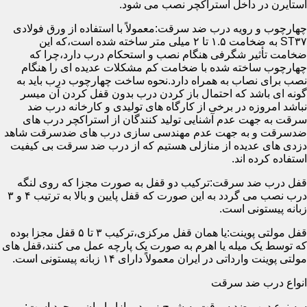
استایرن در داخل استراکچر نصب می شود.
چهارچوب و رویه درب ضد سرقت:معمولاً با استفاده از ورق فولادی
ST۳۷ به ضخامت ۱.۵ تا ۲ میلی متر ساخته شده است،که این
ضخامت تأثیر شگرفی هنگام نصب و استحکام درب دارد،چرا که
چهارچوب ساخته شده با ضخامت کم مشکلات عدیده ای را هنگام
نصب برای نصاب به همراه دارد.نحوه ساخت چهارچوب درب باید به
گونه ای باشد که احتمال باز کردن درب بدون قفل کردن آن میسر
نباشد امروزه در برخی از کارگاه های تولیدی و کارخانه درب ضد
سرقت به جهت عدم آشنایی تولید کنندگان از استراکچر درب های
ضدسرقت و به جهت عدم مهندسی سازی درب های ضدسرقت شاهد
دزدی های عدیده از منازلی هستیم که از درب ضد سرقت بی کیفیت
استفاده کرده اند.
قفل درب ضد سرقت:ترکیب دو قفل به صورت مجزا که روی لنگه
درب نصب می گردد به این صورت که قفل پایین و بالا به ترتیب ۴ و ۳
زبانه پیستونی است.
قفل مولتی پوینت:یا همان قفل مرکزی،ترکیب ۳ تا ۵ قفل مجزا بوده
که توسط یک میله یا اهرم به صورت یک پارچه عمل می کنند،قفل های
مولتی پوینت وارداتی در ایران معمولاً دارای ۱۴ زبانه پیستونی است.
انواع درب ضد سرقت
سه نوع درب ضد سرقت به شرح زیر در بازار ایران موجود است: