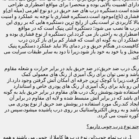
دارای اهمییت بالایی بوده و منحصرا برای مواقع اضطراری طراحی
شده است.دستگیره درب های ضد حریق در دو نوع اهرمی (میله ای)و
فشاری (تاچ)موجود است.دستگیره فشاری با توجه به عملکرد و امنیت
بالا کاربردی تر است.یکی از رایج ترین دستگیره هایی که بر روی این
درب ها نصب می شود؛ دستگیره آنتی پنیک است که در مواقع
اضطراری به راحتی باز می گردد.این دستگیره از نوع فشاری بوده و
عملکرد آن به گونه ای است که فشار کم برای باز کردن درب
کافیست.در هنگام حریق و در دمای بالا نباید عملکرد دستگیره پنیک
مختل و یا خود به خود باز شود،زیرا تا دود به سایر طبقات سرایت می
کند.
رنگ درب ضد حریق:در ضد حریق باید در برابر حرارت و شعله مقاوم
باشد و نمی توان برای رنگ آمیزی از رنگ های معمولی کمک
گرفت.زیرا با کوچک ترین جرقه ای امکان آتش گرفتن وجود دارد.از
این رو باید برای رنگ آمیزی از رنگ های پودری خاص و استاندارد
استفاده شود.پوشش رنگ درب های مقاوم در برابر حریق باید به گونه
ای باشد که در برابر آتش منبسط شده و لایه ای مقاوم در برابر آن
ایجاد کند.رنگ مورد استفاده در پوشش ضد حریق از نوع پودری می
باشد و به روش الکترواستاتیک بر روی درب پاشیده میشود،سپس در
کوره تثبیت می گردد.
چند نوع درب چوبی داریم؟
درب تمام چوب:این نوع درب ها کاملا از چوبی می باشند و همه