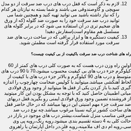
لازم به ذکر است که قفل درب های درب ضد سرقت از دو مدل
سویچی و گاوصندوقی می باشند و شما بسته به نیازتان هر کدام
را که نیاز داشته باشید می توانید تهیه کنید و همچنین شما می
توانید درب ضد سرقت خود را به صورت ضد گلوله (که از ورق
های ضخیم تری در آن استفاده می شود که در برابر گلوله های
مسلسل هم مقاوم است)سفارش دهید!
کیفیت دستگیره ها و ابزار یراقی که در ساخت درب های ضد
سرقت مورد استفاده قرار گرفته است مطمئن شوید.
راه های شناخت درب ضد سرقت باکیفیت از بی کیفیت چیست؟
اولین راه وزن درب هست که به صورت کلی درب های کمتر از 60
کیلوگرم جزء درب های بی کیفیت محسوب میشود،70 تا 90 درب های
متوسط و درب های 90 کیلوگرم و بالاتر جزء درب های با کیفیت از
لحاظ آهنکشی میباشد.میتوانید با کولیس ضخامت چهارچوب را اندازه
گیری کنید.با باز کردن یکی از قفل ها میتوانید از وجود ورق فولادی
میانی اطمینان حاصل کنید که با توجه به مشکل بودن این کار میتونید
از فروشنده تضمین وجود ورق فولادی ایمنی رو بگیرید.قفل دربهای
ضد سرقت جزء مهم امنیتی این دربها میباشد که در حال حاضر قفل
های ساخت کشور ترکیه نسبتا مرغوب میباشد.چه نوع درب ضد
سرقتی مناسب منزل شماست.بیشتر درب های موجود در بازار در
حالت کلی به 4 دسته تقسیم بندی میشود.رویه رنگ،رویه پی وی
سی،رویه ام دی اف ملامینه،رویه فلز،در داخل آپارتمان با راهروی