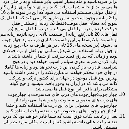
برابر ضربه،اسید و مته بسیار آسیب پذیر هستند و به راحتی دزد
ها می توانند از خانه شما سرقت کنند و برای جلوگیری از این کار
از قفل مولتی سیستم استفاده می شود که این در نمونه های 16
و 20 زبانه موجود است و به این طریق کار می کند که با قفل یک
سویچ (به معنای قفل موقت)فقط یک زبانه از سیلندر قفل
حرکت کرده و درب را قفل می کند و در دو با قفل سویچ (در
قفل های 20 تایی )پنج زبانه از قسمت بالای درب،پانزده زبانه هم
از قسمت بالا،وسط و پایین قسمت کناری درب وارد چهار چوب
می شوند (در نسخه های 16 تایی در هر طرف به جای پنج زبانه
از چهار زبانه استفاده می شود.)و تمامی این قفل از نوع فولادی
بوده و زمانی که سارق قصد سرقت از شما را داشته باشد،با
وارد کردن ضربه مغزی سیلندر آسیب خواهد دید و در هیچ
شرایطی قادر به باز کردن این درب نخواهد بود و زبانه ها کاملا
در جای خود محکم خواهند ماند.این نکته را در نظر داشته باشید
بهترین نوع قفل موجود در جهان برای کشور ترکیه و شرکت
کاله می باشد که در ایران به وفور یافت میشود و هیچ گونه
مشکلی برای یافتن این نوع قفل ها نمی باشد.
چهار چوب:چهارچوب های درب های ضدسرقت با چهارچوب
های درب های معمولی متفاوت بوده و شما نمی توانید از
چهارچوب های معمولی برای این درب ها استفاده کنید و حتما
باید از چهارچوب های مخصوص درب ضدسرقت استفاده کنید
بعد از رعایت نکات فوق است که شما قادر خواهید بود یک درب
ضد سرقت عالی داشته باشید که از امنیت مکان مورد نظرتان
مطمئن باشید.