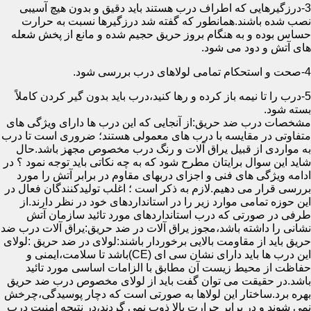
3-درزگیرهایی که اطراف درب هستند باید دقیق و بدون هیچ آسیبی
نصب شده باشند.همانطور که گفته شد درزگیرها نسبت به حرارت
حساس بوده و به هنگام بروز حریق حجیم شده و مانع از پخش شعله
های آتش و دود می شود.
4-صحت و استحکام تمامی لولاهای درب بررسی شود.
5-درب را تا نیمه باز کرده و رها کنید،درب باید بدون گیر کردن کاملاً
بسته شود.
مشخصات درب ضد حریق:از آنجایی که این درب ها دارای ویژگی های
متفاوتی در مقایسه با درب های معمولی هستند؛ ضروری است تا درب
به مواردی از قبیل یراق آلات و رنگ درب مخصوص مجهز باشد.حال
شاید این سوال برایتان مطرح شود که به چه نکاتی باید توجه نمود ؟ در
ادامه ویژگی های فنی و اجزای دربهای مقاوم در برابر آتش را مورد
بررسی قرار می دهیم.لازم به ذکر است ؛ اغلب تولیدکنندگان فعال در
این حوزه تمامی موارد زیر را در استانداردهای خود در نظر دارند.از
طرفی در صورتی که درب استانداردهای مورد تائید سازمان آتش
نشانی را داشته باشد،مجوز یراق آلات در ضد حریق:یراق آلات درب ضد
حریق باید از مقاومت بالایی برخوردار باشند:لولای در ضد حریق :لولای
این درب ها باید دارای نشان سی ای (CE)باشد تا سلامت،ایمنی و
حفاظت از محیط زیست آن مطابق با الزامات اساسی مورد تائید
باشد.در حقیقت می توان گفت باید از لولای مخصوص درب ضد حریق
بهره برد.ساختار این لولاها به صورتی است که دچار پوسیدگی،چرخش
نمی شوند و در برابر حرارت بالا ذوب نمی گردند،در نتیجه امنیت درب