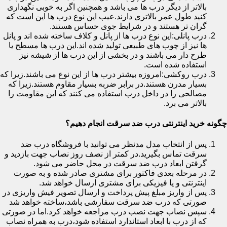
بالاتر از دیگر درب ها می باشد و همچنین اگر به خوبی نگهداری
کنید طول عمر بالاتری دارند.عیب این نوع درب ها این است که
گران تر هستند و در شرایط جوی حساس هستند.
درب پانلی:این نوع درب ها از پانل و کلاف ساخته شده اند و پانل
ها نیز از چوب های طبیعی تولید شده اند.این درب ها مسطح یا
طرح دار می باشند و در بخشی از این درب ها از شیشه نیز
استفاده شده است.
درب روکشی:امروزه بیشتر درب ها از این نوع می باشند.زیرا که
بسیار مدرن هستند.در برابر ضربه بسیار مقاوم هستند.زیرا که
مصالحی را در داخل درب استفاده می کنند که این مقاومت را
بالاتر می برد.
چگونه خرید اینترنتی درب ضد سرقت انجام دهیم؟
پس از انتخاب مدل مدنظر می توانید با فروشگاه درب ضد
سرقت تماس بگیرید.در کمتر از نصف روز نصاب جهت بازدید و
گرفتن ابعاد درب ضد سرقت در محل حاضر می شود.
در مرحله بعدی فاکتور برای مشتری صادر شده و به صورت
اینترنتی و یا فیزیکی برای مشتری ارسال خواهد شد.
پس از واریز مبلغ پیش پرداخت و ارسال تصویر فیش واریزی در
صورتی که درب ضد سرقت سفارشی باشد،ساخته خواهد شد
سپس نصاب جهت نصب درب مراجعه خواهد کرد.اما در صورتی
که از درب با ابعاد استاندارد استفاده شود،درب به همراه نصاب