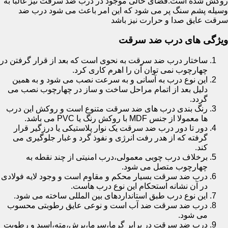
روکش شده است.فضای خالی موجود در درب ضد سرقت نیز غالبا به
وسیله پشم سنگ پر می شود که این امر باعث می شود درب ضد
سرقت عایق صدا و حرارت نیز باشد
ویژگی های درب ضد سرقت
ساختار درب ضد سرقت به نحوی است که بعد از قرار گرفتن در
چهارچوب نمی توان آن را اهرم کاری کرد.
این نوع درب به آسانی و به سرعت نصب می شود و به همین
دلیل بعد از اتمام مراحل ساخت و ساز در چهارچوب نصب می
گردد.
رنگ بندی درب های ضد سرقت متنوع است و روکش این درب
ها معمولا از جنس MDF با روکش رنگ یا PVC می باشد.
دور تا دور درب ضد سرقت یک نوار پلاستیکی یا درزگیر قرار
گرفته که از هدر رفت انرژی و نفوذ گرد و غبار جلوگیری می
کند.
برخلاف درب چوبی معمولی،درب امنیتی از چند نقطه به
چهارچوب متصل می شود.
درب ضد سرقت بسیار محکم و مقاوم است و وجود لایه فولادی
در آن نشانه استحکام این نوع درب هاست.
این نوع درب طبق استانداردهای بین المللی ساخته می شود.
درب ضد سرقت ضد آب است و نوعی عایق رطوبتی محسوب
می شود.
درب ضد سرقت در برابر گرما،سرما،برش،مته،اسید و رطوبت