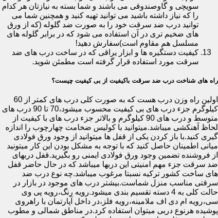
سویچی و گاوصندوقی می باشند و شما بسته به نیازتان هر کدام
را که نیاز داشته باشید می توانید تهیه کنید و همچنین شما می
توانید درب ضد سرقت خود را به صورت ضد گلوله (که از ورق
های ضخیم تری در آن استفاده می شود که در برابر گلوله های
مسلسل هم مقاوم است)سفارش دهید!
کیفیت دستگیره ها و ابزار یراقی که در ساخت درب های ضد
سرقت مورد استفاده قرار گرفته است مطمئن شوید.
راه های شناخت درب ضد سرقت باکیفیت از بی کیفیت چیست؟
اولین راه وزن درب هست که به صورت کلی درب های کمتر از 60
کیلوگرم جزء درب های بی کیفیت محسوب میشود،70 تا 90 درب های
متوسط و درب های 90 کیلوگرم و بالاتر جزء درب های با کیفیت از
لحاظ آهنکشی میباشد.میتوانید با کولیس ضخامت چهارچوب را اندازه
گیری کنید.با باز کردن یکی از قفل ها میتوانید از وجود ورق فولادی
میانی اطمینان حاصل کنید که با توجه به مشکل بودن این کار میتونید
از فروشنده تضمین وجود ورق فولادی ایمنی رو بگیرید.قفل دربهای
ضد سرقت جزء مهم امنیتی این دربها میباشد که در حال حاضر قفل
های ساخت کشور ترکیه نسبتا مرغوب میباشد.چه نوع درب ضد
سرقتی مناسب منزل شماست.بیشتر درب های موجود در بازار در
حالت کلی به 4 دسته تقسیم بندی میشود.رویه رنگ،رویه پی وی
سی،رویه ام دی اف ملامینه،رویه فلز،در داخل آپارتمان با راهروی
پوشیده هرنوع دربی میتوان استفاده کرد.در مناطق شمالی و مطوب