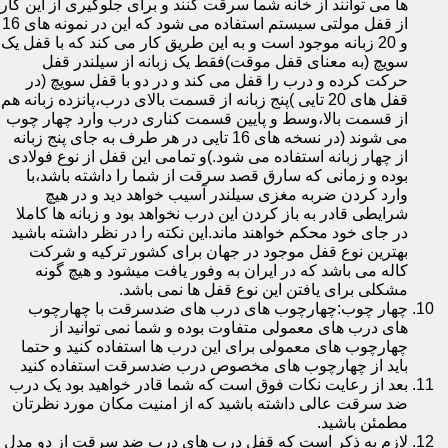
ها می توانند از خانه شما سرقت کنند و برای جلوگیری از این کار
از قفل مولتی سیستم استفاده می شود که این در نمونه های 16
و 20 زبانه موجود است و به این طریق کار می کند که با قفل یک
سویچ (به معنای قفل موقت)فقط یک زبانه از سیلندر قفل
حرکت کرده و درب را قفل می کند و در دو با قفل سویچ (در
قفل های 20 تایی )پنج زبانه از قسمت بالای درب،پانزده زبانه هم
از قسمت بالا،وسط و پایین قسمت کناری درب وارد چهار چوب
می شوند (در نسخه های 16 تایی در هر طرف به جای پنج زبانه
از چهار زبانه استفاده می شود.)و تمامی این قفل از نوع فولادی
بوده و زمانی که سارق قصد سرقت از شما را داشته باشد،با
وارد کردن ضربه مغزی سیلندر آسیب خواهد دید و در هیچ
شرایطی قادر به باز کردن این درب نخواهد بود و زبانه ها کاملا
در جای خود محکم خواهند ماند.این نکته را در نظر داشته باشید
بهترین نوع قفل موجود در جهان برای کشور ترکیه و شرکت
کاله می باشد که در ایران به وفور یافت میشود و هیچ گونه
مشکلی برای یافتن این نوع قفل ها نمی باشد.
چهار چوب:چهارچوب های درب های ضدسرقت با چهارچوب
های درب های معمولی متفاوت بوده و شما نمی توانید از
چهارچوب های معمولی برای این درب ها استفاده کنید و حتما
باید از چهارچوب های مخصوص درب ضدسرقت استفاده کنید
بعد از رعایت نکات فوق است که شما قادر خواهید بود یک درب
ضد سرقت عالی داشته باشید که از امنیت مکان مورد نظرتان
مطمئن باشید.
لازم به ذکر است که قفل درب های درب ضد سرقت از دو مدل