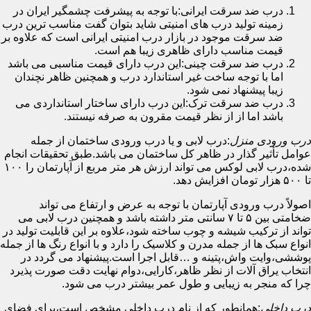
درب ضد سرقت ایرانی:با توجه به پیشرفت چشمگیر ایران در
زمینه تولید درب های امنیتی شاید بتوان گفت مناسب ترین درب
ضد سرقت موجود در بازار درب امنیتی ایرانی است که علاوه بر
قیمت مناسب دارای ظاهری زیبا هم است.
درب ضد سرقت چینی:این درب دارای قیمت مناسبی می باشد
اما با توجه ساخت غیر استاندارد درب و همچنین ظاهر نچندان
زیبا پیشنهاد نمی شود.
درب ضد سرقت ترک:این درب دارای ساختار استانداردی می
باشد اما از از نظر قیمت مقرون به صرفه نیستند.
درب ورودی منزل
:درب لابی و یا درب ورودی ساختمان از جمله
عوامل تأثیر گذار در ظاهر کل ساختمان می باشد.طبق تحقیقات انجام
شده،درب لابی لوکس می تواند ارزش هر متر مربع از آپارتمان را ۱۰۰
تا ۵۰۰ هزار تومان افزایش دهد.
اصولاً درب ورودی آپارتمان با توجه به عرض و ارتفاع می تواند
ضخامتی بین ۵ تا ۷ سانتی متر داشته باشد و همچنین درب لابی می
تواند از ترکیب شیشه و چوب ساخته شود،علاوه بر این قابلیت تولید در
انواع سبک ها از جمله مدرن و کلاسیک را دارد و با انواع رنگ ها از جمله
پوششی،وایت واش،پتینه و …قابل اجرا است.پیشنهاد می گردد در
انتخاب یراق آلات از نظر ظاهر،کارایی،دوام نهایت دقت صورت پذیرد
چرا که منجر به زیبایی و طول عمر بیشتر درب می شود.
درب داخلی
:همانطور که از نام درب داخلی مشخص است،برای فضای