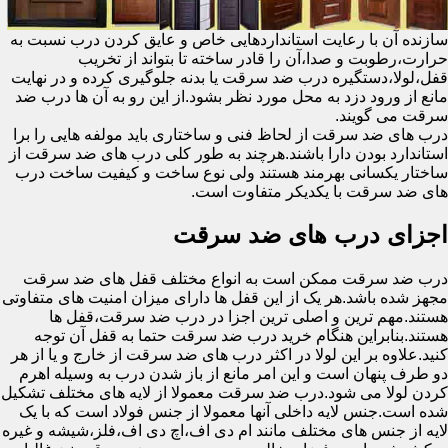
سازنده آن با رعایت استانداردهایی خاص و عایق کردن درب نسبت به
حرارت،رطوبت و صدا،آن را قادر ساخته تا بتواند از تخریب
قفل،لولا،دستگیره درب ضد سرقت یا بدنه جلوگیری کرده و در نهایت
مانع از ورود دزد به محل مورد نظر بشود.از این رو به آن ها درب ضد
سرقت می گویند.
درب های ضد سرقت از لحاظ فنی و ساختاری باید مولفه هایی را برا
استاندارد بودن دارا باشند.هرچند به طور کلی درب های ضد سرقت از
ساختار یکسانی بهرمند هستند ولی نوع ساخت و کیفیت ساخت درب
های ضد سرقت با یکدیکر متفاوت است.
اجزای درب های ضد سرقت
درب ضد سرقت ممکن است به انواع مختلف قفل های ضد سرقت
مجهز شده باشد.هر یک از این قفل ها دارای میزان امنیت های متفاوتی
هستند.مهم ترین و اصلی ترین اجزا در درب ضد سرقت،قفل ها
هستند.بنابراین هنگام خرید درب ضد سرقت حتما به قفل آن توجه
کنید.علاوه بر این لولا در اکثر درب های ضد سرقت از خارج و یا از هر
دو طرف پنهان است و این امر مانع از باز شدن درب به وسیله اهرم
کردن لولا می شود.درب ضد سرقت معمولا از لایه های مختلف تشکیل
شده است.جنس لایه داخلی آنها معمولا از جنس فولاد است که با یک
لایه از جنس های مختلف مانند ام دی اف،اچ دی اف،فلز،شیشه و غیره