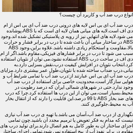
انواع درب ضد آب و کاربرد آن چیست؟
درب ضد آب ای بی اس لایه های درونی درب ضد آب ای بی اس از ام
دی اف است.لایه های میانی همان لایه ای است که با ABS،پوشانده
می شود.لایه های انتهایی نیز از رویه ی پلاستیکی تشکیل شده اند.وجود
ABS در ساختار میانی آن باعث شده تا درب در برابر فشار و حرارت
بالا،مقاومت و استحکام زیادی داشته باشد.علاوه براین،وجود ABS
سبب می شود تا درب در برابر فشارهای فیزیکی،مقاوم باشد.اگر از ام
دی اف در ساخت درب ABS استفاده نشود،می توان از نئوپان استفاده
کرد.انتخاب نئوپان در افزایش کیفیت درب،نقش بسزایی دارد.به
بیانی،درب ضدآب ساخته شده با نئوپان،طول عمر بیشتری دارد.مزایای
درب ضد آب ای بی اس عبارتند از:درب ضد آب با تمامی شرایط آب و
هوایی سازگار است،محدودیت خاصی برای استفاده از درب ضد آب
وجود ندارد.حتی در شهرهای شمالی ایران که درصد رطوبت در
محیط،بسیار است،می توان از این درب ها استفاده کرد.چرا که درب
های ضد بخار ABS تا 99 درصد،این قابلیت را دارند که از انتقال بخار
آب به محیط،جلوگیری کنند.
نگهداری از درب ضد آب،آسان می باشد.با تهیه ی درب ضد آب نیازی
نیست که مدام به فکر تعویض یا ترمیم مجدد آن باشید.چون تمامی
اجزای ساختار آن به طور کامل به هم اتصال دارند.برای تولید درب های
مقاوم در برابر نفوذ آب از پیچ استفاده نمی شود.تمامی اجزای ساختار