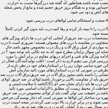
نصب شده باشند.همانطور که گفته شد درزگیرها نسبت به حرارت
حساس بوده و به هنگام بروز حریق حجیم شده و مانع از پخش شعله
های آتش و دود می شود.
4-صحت و استحکام تمامی لولاهای درب بررسی شود.
5-درب را تا نیمه باز کرده و رها کنید،درب باید بدون گیر کردن کاملاً
بسته شود.
مشخصات درب ضد حریق:از آنجایی که این درب ها دارای ویژگی های
متفاوتی در مقایسه با درب های معمولی هستند؛ ضروری است تا درب
به مواردی از قبیل یراق آلات و رنگ درب مخصوص مجهز باشد.حال
شاید این سوال برایتان مطرح شود که به چه نکاتی باید توجه نمود ؟ در
ادامه ویژگی های فنی و اجزای دربهای مقاوم در برابر آتش را مورد
بررسی قرار می دهیم.لازم به ذکر است ؛ اغلب تولیدکنندگان فعال در
این حوزه تمامی موارد زیر را در استانداردهای خود در نظر دارند.از
طرفی در صورتی که درب استانداردهای مورد تائید سازمان آتش
نشانی را داشته باشد،مجوز یراق آلات در ضد حریق:یراق آلات درب ضد
حریق باید از مقاومت بالایی برخوردار باشند:لولای در ضد حریق :لولای
این درب ها باید دارای نشان سی ای (CE)باشد تا سلامت،ایمنی و
حفاظت از محیط زیست آن مطابق با الزامات اساسی مورد تائید
باشد.در حقیقت می توان گفت باید از لولای مخصوص درب ضد حریق
بهره برد.ساختار این لولاها به صورتی است که دچار پوسیدگی،چرخش
نمی شوند و در برابر حرارت بالا ذوب نمی گردند،در نتیجه امنیت درب
زیر سوال نمی رود.از آنجایی که وزن درب های ضد حریق زیاد