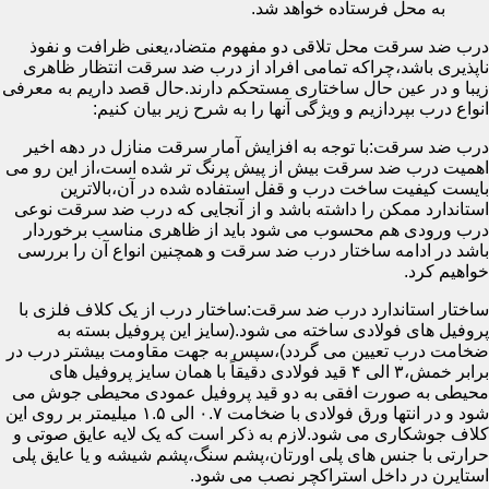
به محل فرستاده خواهد شد.
درب ضد سرقت محل تلاقی دو مفهوم متضاد،یعنی ظرافت و نفوذ
ناپذیری باشد،چراکه تمامی افراد از درب ضد سرقت انتظار ظاهری
زیبا و در عین حال ساختاری مستحکم دارند.حال قصد داریم به معرفی
انواع درب بپردازیم و ویژگی آنها را به شرح زیر بیان کنیم:
درب ضد سرقت:با توجه به افزایش آمار سرقت منازل در دهه اخیر
اهمیت درب ضد سرقت بیش از پیش پرنگ تر شده است،از این رو می
بایست کیفیت ساخت درب و قفل استفاده شده در آن،بالاترین
استاندارد ممکن را داشته باشد و از آنجایی که درب ضد سرقت نوعی
درب ورودی هم محسوب می شود باید از ظاهری مناسب برخوردار
باشد در ادامه ساختار درب ضد سرقت و همچنین انواع آن را بررسی
خواهیم کرد.
ساختار استاندارد درب ضد سرقت:ساختار درب از یک کلاف فلزی با
پروفیل های فولادی ساخته می شود.(سایز این پروفیل بسته به
ضخامت درب تعیین می گردد)،سپس به جهت مقاومت بیشتر درب در
برابر خمش،۳ الی ۴ قید فولادی دقیقاً با همان سایز پروفیل های
محیطی به صورت افقی به دو قید پروفیل عمودی محیطی جوش می
شود و در انتها ورق فولادی با ضخامت ۰.۷ الی ۱.۵ میلیمتر بر روی این
کلاف جوشکاری می شود.لازم به ذکر است که یک لایه عایق صوتی و
حرارتی با جنس های پلی اورتان،پشم سنگ،پشم شیشه و یا عایق پلی
استایرن در داخل استراکچر نصب می شود.