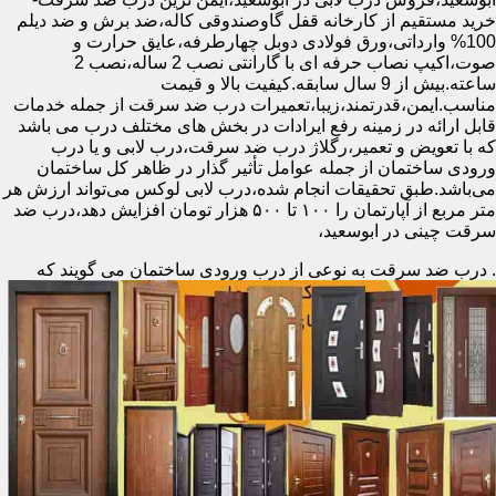
خرید مستقیم از کارخانه قفل گاوصندوقی کاله،ضد برش و ضد دیلم
100% وارداتی،ورق فولادی دوبل چهارطرفه،عایق حرارت و
صوت،اکیپ نصاب حرفه ای با گارانتی نصب 2 ساله،نصب 2
ساعته.بیش از 9 سال سابقه.کیفیت بالا و قیمت
مناسب.ایمن،قدرتمند،زیبا،تعمیرات درب ضد سرقت از جمله خدمات
قابل ارائه در زمینه رفع ایرادات در بخش های مختلف درب می باشد
که با تعویض و تعمیر،رگلاژ درب ضد سرقت،درب لابی و یا درب
ورودی ساختمان از جمله عوامل تأثیر گذار در ظاهر کل ساختمان
می‌باشد.طبق تحقیقات انجام شده،درب لابی لوکس می‌تواند ارزش هر
متر مربع از آپارتمان را ۱۰۰ تا ۵۰۰ هزار تومان افزایش دهد،درب ضد
سرقت چینی در ابوسعید،
.
درب ضد سرقت به نوعی از درب ورودی ساختمان می گویند که