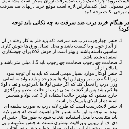
قیمت نروید؛ چرا که یک درب ضدسرقت ارزان ممکن است مشابه یک
در معمولی عمل کند.بنابراین،لازم است موقع خرید دربهای ضد سرقت
به برخی نکات توجه کنید.
در هنگام خرید درب ضد سرقت به چه نکاتی باید توجه
کرد؟
جنس چهارچوب درب ضد سرقت :که باید فلز به کار رفته در آن
از آلیاژ خوب و با کیفیت باشد و محل اتصال ورق ها جوش کاری
مناسبی داشته باشند و بهتر است از جوش co2 برای جوشکاری
استفاده شده باشد.
ضخامت چهارچوب:ضخامت چهارچوب باید 1.5 میلی متر باشد و
یا بالاتر از آن
جنس لولا:از موارد بسیار مهمی است که باید به آن توجه نمود
زیرا لنگه درب بر روی این لولا ها میچرخد و باید بتواند به آسانی
وزن درب را تحمل کند که اگر جنس لولا ها نامرغوب و تعداد لولا
ها کم باشد پس از گذشت مدتی درب از حالت تنظیم و رگلاژی
خارج میشود که بهترین حالت استفاده از 3 عدد لولا و همچنین
استفاده از لولای بلبرینگ دار است.
جنس لایه:درست است که طرح لایه درب به صورت سلیقه ای
بوده اما توجه به این نکته بسیار حائز اهمیت است که جنس لایه
باید متناسب با محل استفاده انتخاب شود به طور مثال جنس ام
دی اف از زیبایی و براقیت بیشتری نسبت به جنس ملامینه و پی
وی سی برخوردار است اما در مقابل خط و خش و نور آفتاب