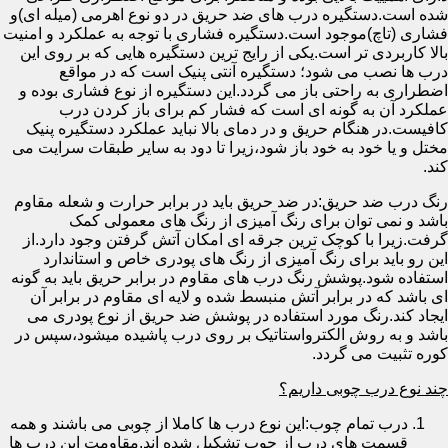
شده است.دستگیره درب های ضد حریق در دو نوع اهرمی (میله ای)و
فشاری (تاچ)موجود است.دستگیره فشاری با توجه به عملکرد و امنیت
بالا کاربردی تر است.یکی از رایج ترین دستگیره هایی که بر روی این
درب ها نصب می شود؛ دستگیره آنتی پنیک است که در مواقع
اضطراری به راحتی باز می گردد.این دستگیره از نوع فشاری بوده و
عملکرد آن به گونه ای است که فشار کم برای باز کردن درب
کافیست.در هنگام حریق و در دمای بالا نباید عملکرد دستگیره پنیک
مختل و یا خود به خود باز شود،زیرا تا دود به سایر طبقات سرایت می
کند.
رنگ درب ضد حریق:در ضد حریق باید در برابر حرارت و شعله مقاوم
باشد و نمی توان برای رنگ آمیزی از رنگ های معمولی کمک
گرفت.زیرا با کوچک ترین جرقه ای امکان آتش گرفتن وجود دارد.از
این رو باید برای رنگ آمیزی از رنگ های پودری خاص و استاندارد
استفاده شود.پوشش رنگ درب های مقاوم در برابر حریق باید به گونه
ای باشد که در برابر آتش منبسط شده و لایه ای مقاوم در برابر آن
ایجاد کند.رنگ مورد استفاده در پوشش ضد حریق از نوع پودری می
باشد و به روش الکترواستاتیک بر روی درب پاشیده میشود،سپس در
کوره تثبیت می گردد.
چند نوع درب چوبی داریم؟
درب تمام چوب:این نوع درب ها کاملا از چوبی می باشند و همه
قسمت های درب از چوب تشکیل شده اند.مقاومت این درب ها