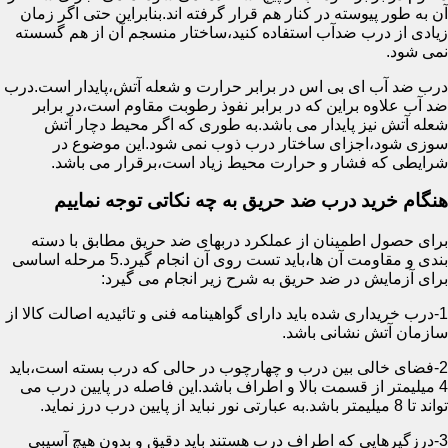
آن به طور پیوسته در کنار هم قرار گرفته اند.بنابراین حتی اگر زمان
زیادی از درب ضدآب استفاده کنید،ساختار منسجم آن از هم گسسته
نمی شود.
درب ضد آب ای بی اس در برابر حرارت و شعله آتش،پایدار است.درب
ضد آب علاوه براین که در برابر نفوذ رطوبت مقاوم است،در برابر
شعله آتش نیز پایدار می باشد.به طوری که اگر محیط دچار آتش
سوزی شود،اجزای ساختار درب ذوب نمی شود.این موضوع در
شرایطی که فشار و حرارت محیط زیاد است،برقرار می باشد.
هنگام خرید درب ضد حریق به چه نکاتی توجه نماییم
برای حصول اطمینان از عملکرد دربهای ضد حریق مطابق با دسته
بندی و مقاومت آن ها،باید تست روی آن انجام گیرد.5 مرحله اساسی
برای آزمایش در ضد حریق به شرح زیر انجام می گیرد:
1-درب خریداری شده باید دارای گواهینامه فنی و تائیدیه اصالت کالا از
سازمان آتش نشانی باشد.
2-فضای خالی بین درب و چهارچوب در حالی که درب بسته است،باید
4 میلیمتر از قسمت بالا و اطراف باشد.این فاصله در پایین درب می
تواند تا 8 میلیمتر باشد.به عبارتی نور نباید از پایین درب درز نماید.
3-درزگیرهایی که اطراف درب هستند باید دقیق و بدون هیچ آسیبی