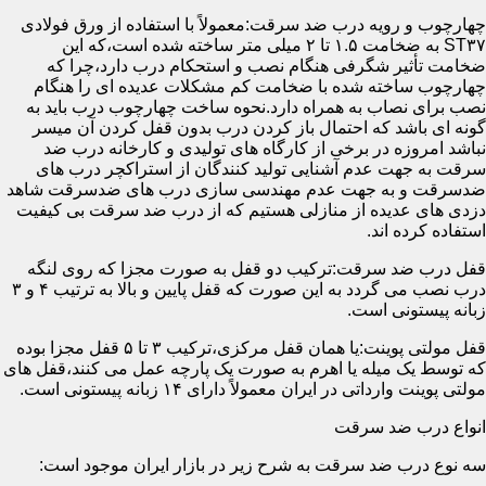
چهارچوب و رویه درب ضد سرقت:معمولاً با استفاده از ورق فولادی
ST۳۷ به ضخامت ۱.۵ تا ۲ میلی متر ساخته شده است،که این
ضخامت تأثیر شگرفی هنگام نصب و استحکام درب دارد،چرا که
چهارچوب ساخته شده با ضخامت کم مشکلات عدیده ای را هنگام
نصب برای نصاب به همراه دارد.نحوه ساخت چهارچوب درب باید به
گونه ای باشد که احتمال باز کردن درب بدون قفل کردن آن میسر
نباشد امروزه در برخی از کارگاه های تولیدی و کارخانه درب ضد
سرقت به جهت عدم آشنایی تولید کنندگان از استراکچر درب های
ضدسرقت و به جهت عدم مهندسی سازی درب های ضدسرقت شاهد
دزدی های عدیده از منازلی هستیم که از درب ضد سرقت بی کیفیت
استفاده کرده اند.
قفل درب ضد سرقت:ترکیب دو قفل به صورت مجزا که روی لنگه
درب نصب می گردد به این صورت که قفل پایین و بالا به ترتیب ۴ و ۳
زبانه پیستونی است.
قفل مولتی پوینت:یا همان قفل مرکزی،ترکیب ۳ تا ۵ قفل مجزا بوده
که توسط یک میله یا اهرم به صورت یک پارچه عمل می کنند،قفل های
مولتی پوینت وارداتی در ایران معمولاً دارای ۱۴ زبانه پیستونی است.
انواع درب ضد سرقت
سه نوع درب ضد سرقت به شرح زیر در بازار ایران موجود است: