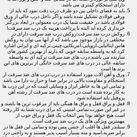
دارای استحکام کمتری می باشد.
باید به فضای داخلی بین دو طرف درب دقت نمود که باید از
ورقی فولادی تشکیل شده باشد و اگر داخل درب خالی از ورق
فولادی باشد در حقیقت شما یک درب معمولی در ابعاد بزرگتر
خریداری کرده اید البته با پرداخت هزینه یک درب ضد سرقت!
روکش درب ضد سرقت:روکش درب ضد سرقت دارای در
مختلفی در بازار موجود می باشد که از آنها می توان به روکش
هاس ایتالیایی،اروپایی،آمریکایی،چینی،ترکیه ای و ایرانی اشاره
کرد که به واسطه سابقه خوبی که دارند از بهترین کشور های
سازنده می باشند.درب های ضد سرقت ترکیه ای به واسطه
سابقه عالی در درب های ضد سرقت خانگی از برترین های این
برند ها است
ورق و آهن آلات مورد استفاده در درب:درب های ضد سرقت از
استحکام و مقاومت بالایی در برابر صدا و حرارت دارا می باشد
و تمامی این ها به خاطر ابزار و وسایلی است که در این درب ها
به کار برده شده است.در درب های ضد سرقت از رشته آهن
پروفیل باید استفاده شود
قفل و یراق:قفل و یراق ها همگی باید از مرغوب ترین ها باشند و
در غیر این صورت تمامی امنیتی که برای درب شما به کار رفته
است هیچ خواهد بود! پس انتخاب یک قفل و یراق خوب از
مهمترین ویژگی های یک درب ضد سرقت است.
سیلندر قفل ها اغلب از جنس مس بوده و تمامی این قفل ها در
برابر ضربه،اسید و مته بسیار آسیب پذیر هستند و به راحتی دزد