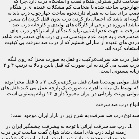
ضخامت تأثیر شگرفی هنگام نصب و استحکام درب دارد،چرا که
چهارچوب ساخته شده با ضخامت کم مشکلات عدیده ای را هنگام
نصب برای نصاب به همراه دارد.نحوه ساخت چهارچوب درب باید به
گونه ای باشد که احتمال باز کردن درب بدون قفل کردن آن میسر
نباشد امروزه در برخی از کارگاه های تولیدی و کارخانه درب ضد
سرقت به جهت عدم آشنایی تولید کنندگان از استراکچر درب های
ضدسرقت و به جهت عدم مهندسی سازی درب های ضدسرقت شاهد
دزدی های عدیده از منازلی هستیم که از درب ضد سرقت بی کیفیت
استفاده کرده اند.
قفل درب ضد سرقت:ترکیب دو قفل به صورت مجزا که روی لنگه
درب نصب می گردد به این صورت که قفل پایین و بالا به ترتیب ۴ و ۳
زبانه پیستونی است.
قفل مولتی پوینت:یا همان قفل مرکزی،ترکیب ۳ تا ۵ قفل مجزا بوده
که توسط یک میله یا اهرم به صورت یک پارچه عمل می کنند،قفل های
مولتی پوینت وارداتی در ایران معمولاً دارای ۱۴ زبانه پیستونی است.
انواع درب ضد سرقت
سه نوع درب ضد سرقت به شرح زیر در بازار ایران موجود است:
درب ضد سرقت ایرانی:با توجه به پیشرفت چشمگیر ایران در
زمینه تولید درب های امنیتی شاید بتوان گفت مناسب ترین درب
ضد سرقت موجود در بازار درب امنیتی ایرانی است که علاوه بر