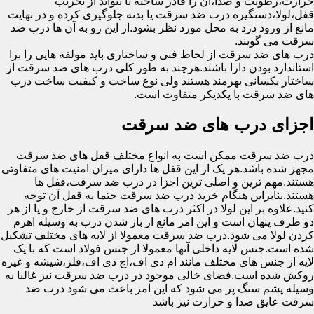
حرارت،رطوبت و صدا،آن را قادر ساخته تا بتواند از تخریب
قفل،لولا،دستگیره درب ضد سرقت یا بدنه جلوگیری کرده و در نهایت
مانع از ورود دزد به محل مورد نظر بشود.از این رو به آن ها درب ضد
سرقت می گویند.
درب های ضد سرقت از لحاظ فنی و ساختاری باید مولفه هایی را برا
استاندارد بودن دارا باشند.هرچند به طور کلی درب های ضد سرقت از
ساختار یکسانی بهرمند هستند ولی نوع ساخت و کیفیت ساخت درب
های ضد سرقت با یکدیکر متفاوت است.
اجزای درب های ضد سرقت
درب ضد سرقت ممکن است به انواع مختلف قفل های ضد سرقت
مجهز شده باشد.هر یک از این قفل ها دارای میزان امنیت های متفاوتی
هستند.مهم ترین و اصلی ترین اجزا در درب ضد سرقت،قفل ها
هستند.بنابراین هنگام خرید درب ضد سرقت حتما به قفل آن توجه
کنید.علاوه بر این لولا در اکثر درب های ضد سرقت از خارج و یا از هر
دو طرف پنهان است و این امر مانع از باز شدن درب به وسیله اهرم
کردن لولا می شود.درب ضد سرقت معمولا از لایه های مختلف تشکیل
شده است.جنس لایه داخلی آنها معمولا از جنس فولاد است که با یک
لایه از جنس های مختلف مانند ام دی اف،اچ دی اف،فلز،شیشه و غیره
روکش شده است.فضای خالی موجود در درب ضد سرقت نیز غالبا به
وسیله پشم سنگ پر می شود که این امر باعث می شود درب ضد
سرقت عایق صدا و حرارت نیز باشد