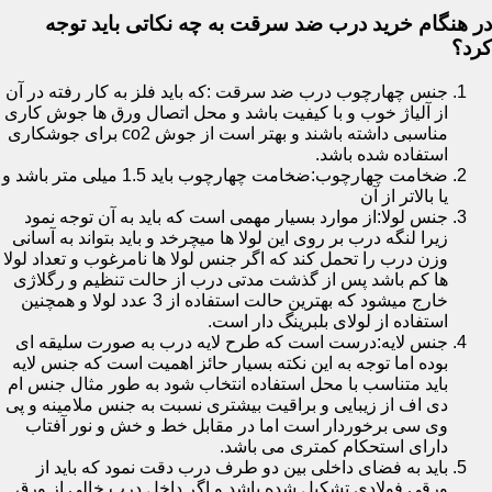
در هنگام خرید درب ضد سرقت به چه نکاتی باید توجه
کرد؟
جنس چهارچوب درب ضد سرقت :که باید فلز به کار رفته در آن
از آلیاژ خوب و با کیفیت باشد و محل اتصال ورق ها جوش کاری
مناسبی داشته باشند و بهتر است از جوش co2 برای جوشکاری
استفاده شده باشد.
ضخامت چهارچوب:ضخامت چهارچوب باید 1.5 میلی متر باشد و
یا بالاتر از آن
جنس لولا:از موارد بسیار مهمی است که باید به آن توجه نمود
زیرا لنگه درب بر روی این لولا ها میچرخد و باید بتواند به آسانی
وزن درب را تحمل کند که اگر جنس لولا ها نامرغوب و تعداد لولا
ها کم باشد پس از گذشت مدتی درب از حالت تنظیم و رگلاژی
خارج میشود که بهترین حالت استفاده از 3 عدد لولا و همچنین
استفاده از لولای بلبرینگ دار است.
جنس لایه:درست است که طرح لایه درب به صورت سلیقه ای
بوده اما توجه به این نکته بسیار حائز اهمیت است که جنس لایه
باید متناسب با محل استفاده انتخاب شود به طور مثال جنس ام
دی اف از زیبایی و براقیت بیشتری نسبت به جنس ملامینه و پی
وی سی برخوردار است اما در مقابل خط و خش و نور آفتاب
دارای استحکام کمتری می باشد.
باید به فضای داخلی بین دو طرف درب دقت نمود که باید از
ورقی فولادی تشکیل شده باشد و اگر داخل درب خالی از ورق