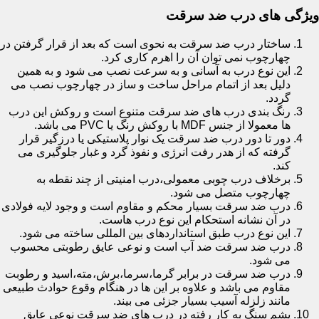
ویژگی های درب ضد سرقت
ساختار درب ضد سرقت به نحوی است که بعد از قرار گرفتن در
چهارچوب نمی توان آن را اهرم کاری کرد.
این نوع درب به آسانی و به سرعت نصب می شود و به همین
دلیل بعد از اتمام مراحل ساخت و ساز در چهارچوب نصب می
گردد.
رنگ بندی درب های ضد سرقت متنوع است و روکش این درب
ها معمولا از جنس MDF با روکش رنگ یا PVC می باشد.
دور تا دور درب ضد سرقت یک نوار پلاستیکی یا درزگیر قرار
گرفته که از هدر رفت انرژی و نفوذ گرد و غبار جلوگیری می
کند.
برخلاف درب چوبی معمولی،درب امنیتی از چند نقطه به
چهارچوب متصل می شود.
درب ضد سرقت بسیار محکم و مقاوم است و وجود لایه فولادی
در آن نشانه استحکام این نوع درب هاست.
این نوع درب طبق استانداردهای بین المللی ساخته می شود.
درب ضد سرقت ضد آب است و نوعی عایق رطوبتی محسوب
می شود.
درب ضد سرقت در برابر گرما،سرما،برش،مته،اسید و رطوبت
مقاوم می باشد و علاوه بر این ها در هنگام وقوع حوادث طبیعی
مانند زلزله آسیب بسیار جزئی می بیند.
پشم سنگ به کار رفته در درب های ضد سرقت نوعی عایق