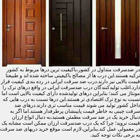
در ضدسرقت متداول در کشور،باکیفیت ترین درها مربوط به کشور
ترکیه هستند.این درب ها از مصالح باکیفیتی ساخته شده اند و طبیعتا
قیمت بالایی نیز دارند.درب ضد سرقت ایرانی در رده بندی کیفیت قرار
دارد.اغلب تولیدکنندگان درب ضدسرقت ایرانی در واقع درهای ترک را
مونتاژ می کنند؛ بنابراین درهای تولیدشده دارای کیفیت بالایی است اما
نسبت به نوع ترک اقتصادی تر هستند.این درها نسبت به درب هایی که
داخل کشور تولید می شوند قیمت مناسب تری دارند.درهای ضد
سرقت چینی به خاطر قیمت پایینشان پرطرفدار هستند.اما اگر به
دنبال خرید یک در ضد سرقت مطمئن هستید،به دنبال انواع ارزان
قیمت نروید؛ چرا که یک درب ضدسرقت ارزان ممکن است مشابه یک
در معمولی عمل کند.بنابراین،لازم است موقع خرید دربهای ضد سرقت
به برخی نکات توجه کنید.