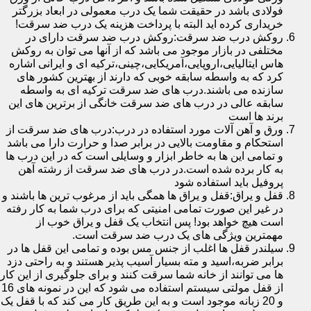
فولادی باشد در حقیقت شما یک درب معمولی در ابعاد بزرگتر
خریداری کرده اید البته با پرداخت هزینه یک درب ضد سرقت!
روکش درب ضد سرقت:روکش درب ضد سرقت دارای در
مختلفی در بازار موجود می باشد که از آنها می توان به روکش
هاس ایتالیایی،اروپایی،آمریکایی،چینی،ترکیه ای و ایرانی اشاره
کرد که به واسطه سابقه خوبی که دارند از بهترین کشور های
سازنده می باشند.درب های ضد سرقت ترکیه ای به واسطه
سابقه عالی در درب های ضد سرقت خانگی از برترین های این
برند ها است
ورق و آهن آلات مورد استفاده در درب:درب های ضد سرقت از
استحکام و مقاومت بالایی در برابر صدا و حرارت دارا می باشد
و تمامی این ها به خاطر ابزار و وسایلی است که در این درب ها
به کار برده شده است.در درب های ضد سرقت از رشته آهن
پروفیل باید استفاده شود
قفل و یراق:قفل و یراق ها همگی باید از مرغوب ترین ها باشند و
در غیر این صورت تمامی امنیتی که برای درب شما به کار رفته
است هیچ خواهد بود! پس انتخاب یک قفل و یراق خوب از
مهمترین ویژگی های یک درب ضد سرقت است.
سیلندر قفل ها اغلب از جنس مس بوده و تمامی این قفل ها در
برابر ضربه،اسید و مته بسیار آسیب پذیر هستند و به راحتی دزد
ها می توانند از خانه شما سرقت کنند و برای جلوگیری از این کار
از قفل مولتی سیستم استفاده می شود که این در نمونه های 16
و 20 زبانه موجود است و به این طریق کار می کند که با قفل یک