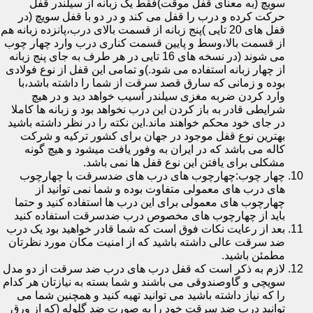
سویچ (به معنای قفل موقت)فقط یک زبانه از سیلندر قفل
حرکت کرده و درب را قفل می کند و در دو با قفل سویچ (در
قفل های 20 تایی )پنج زبانه از قسمت بالای درب،پانزده زبانه هم
از قسمت بالا،وسط و پایین قسمت کناری درب وارد چهار چوب
می شوند (در نسخه های 16 تایی در هر طرف به جای پنج زبانه
از چهار زبانه استفاده می شود.)و تمامی این قفل از نوع فولادی
بوده و زمانی که سارق قصد سرقت از شما را داشته باشد،با
وارد کردن ضربه مغزی سیلندر آسیب خواهد دید و در هیچ
شرایطی قادر به باز کردن این درب نخواهد بود و زبانه ها کاملا
در جای خود محکم خواهند ماند.این نکته را در نظر داشته باشید
بهترین نوع قفل موجود در جهان برای کشور ترکیه و شرکت
کاله می باشد که در ایران به وفور یافت میشود و هیچ گونه
مشکلی برای یافتن این نوع قفل ها نمی باشد.
چهار چوب:چهارچوب های درب های ضدسرقت با چهارچوب
های درب های معمولی متفاوت بوده و شما نمی توانید از
چهارچوب های معمولی برای این درب ها استفاده کنید و حتما
باید از چهارچوب های مخصوص درب ضدسرقت استفاده کنید
بعد از رعایت نکات فوق است که شما قادر خواهید بود یک درب
ضد سرقت عالی داشته باشید که از امنیت مکان مورد نظرتان
مطمئن باشید.
لازم به ذکر است که قفل درب های درب ضد سرقت از دو مدل
سویچی و گاوصندوقی می باشند و شما بسته به نیازتان هر کدام
را که نیاز داشته باشید می توانید تهیه کنید و همچنین شما می
توانید درب ضد سرقت خود را به صورت ضد گلوله (که از ورق