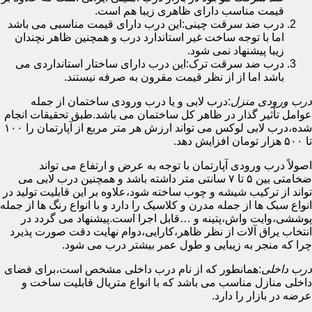
قیمت مناسب دارای ظاهری زیبا هم است.
درب ضد سرقت چینی:این درب دارای قیمت مناسبی می باشد
اما با توجه ساخت غیر استاندارد درب و همچنین ظاهر نچندان
زیبا پیشنهاد نمی شود.
درب ضد سرقت ترک:این درب دارای ساختار استانداردی می
باشد اما از از نظر قیمت مقرون به صرفه نیستند.
درب ورودی منزل
:درب لابی و یا درب ورودی ساختمان از جمله
عوامل تأثیر گذار در ظاهر کل ساختمان می باشد.طبق تحقیقات انجام
شده،درب لابی لوکس می تواند ارزش هر متر مربع از آپارتمان را ۱۰۰
تا ۵۰۰ هزار تومان افزایش دهد.
اصولاً درب ورودی آپارتمان با توجه به عرض و ارتفاع می تواند
ضخامتی بین ۵ تا ۷ سانتی متر داشته باشد و همچنین درب لابی می
تواند از ترکیب شیشه و چوب ساخته شود،علاوه بر این قابلیت تولید در
انواع سبک ها از جمله مدرن و کلاسیک را دارد و با انواع رنگ ها از جمله
پوششی،وایت واش،پتینه و …قابل اجرا است.پیشنهاد می گردد در
انتخاب یراق آلات از نظر ظاهر،کارایی،دوام نهایت دقت صورت پذیرد
چرا که منجر به زیبایی و طول عمر بیشتر درب می شود.
درب داخلی
:همانطور که از نام درب داخلی مشخص است،برای فضای
داخلی منازل مناسب می باشد که با انواع متریال قابلیت ساخت و
عرضه در بازار را دارد.