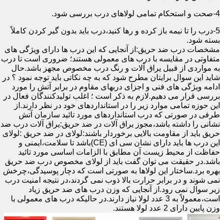
4-صحت و استحکام تمامی لولاهای درب بررسی شود.
5-درب را تا نیمه باز کرده و رها کنید،درب باید بدون گیر کردن کاملاً
بسته شود.
مشخصات درب ضد حریق:از آنجایی که این درب ها دارای ویژگی های
متفاوتی در مقایسه با درب های معمولی هستند؛ ضروری است تا درب
به مواردی از قبیل یراق آلات و رنگ درب مخصوص مجهز باشد.حال
شاید این سوال برایتان مطرح شود که به چه نکاتی باید توجه نمود ؟ در
ادامه ویژگی های فنی و اجزای دربهای مقاوم در برابر آتش را مورد
بررسی قرار می دهیم.لازم به ذکر است ؛ اغلب تولیدکنندگان فعال در
این حوزه تمامی موارد زیر را در استانداردهای خود در نظر دارند.از
طرفی در صورتی که درب استانداردهای مورد تائید سازمان آتش
نشانی را داشته باشد،مجوز یراق آلات در ضد حریق:یراق آلات درب ضد
حریق باید از مقاومت بالایی برخوردار باشند:لولای در ضد حریق :لولای
این درب ها باید دارای نشان سی ای (CE)باشد تا سلامت،ایمنی و
حفاظت از محیط زیست آن مطابق با الزامات اساسی مورد تائید
باشد.در حقیقت می توان گفت باید از لولای مخصوص درب ضد حریق
بهره برد.ساختار این لولاها به صورتی است که دچار پوسیدگی،چرخش
نمی شوند و در برابر حرارت بالا ذوب نمی گردند،در نتیجه امنیت درب
زیر سوال نمی رود.از آنجایی که وزن درب های ضد حریق زیاد
است،معمولاً به 3 عدد لولا نیاز دارند.در حالیکه درب های معمولی با
وزن پایین دارای 2 عدد لولا هستند.