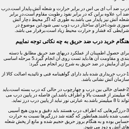
درب ضد آب ای بی اس در برابر حرارت و شعله آتش،پایدار است.درب
ضد آب علاوه براین که در برابر نفوذ رطوبت مقاوم است،در برابر
شعله آتش نیز پایدار می باشد.به طوری که اگر محیط دچار آتش
سوزی شود،اجزای ساختار درب ذوب نمی شود.این موضوع در
شرایطی که فشار و حرارت محیط زیاد است،برقرار می باشد.
هنگام خرید درب ضد حریق به چه نکاتی توجه نماییم
برای حصول اطمینان از عملکرد دربهای ضد حریق مطابق با دسته
بندی و مقاومت آن ها،باید تست روی آن انجام گیرد.5 مرحله اساسی
برای آزمایش در ضد حریق به شرح زیر انجام می گیرد:
1-درب خریداری شده باید دارای گواهینامه فنی و تائیدیه اصالت کالا از
سازمان آتش نشانی باشد.
2-فضای خالی بین درب و چهارچوب در حالی که درب بسته است،باید
4 میلیمتر از قسمت بالا و اطراف باشد.این فاصله در پایین درب می
تواند تا 8 میلیمتر باشد.به عبارتی نور نباید از پایین درب درز نماید.
3-درزگیرهایی که اطراف درب هستند باید دقیق و بدون هیچ آسیبی
نصب شده باشند.همانطور که گفته شد درزگیرها نسبت به حرارت
حساس بوده و به هنگام بروز حریق حجیم شده و مانع از پخش شعله
های آتش و دود می شود.