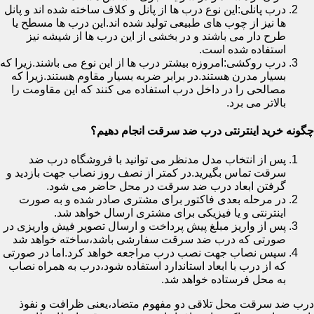
درب پانلی:این نوع درب ها از پانل و کلاف ساخته شده اند و پانل
ها نیز از چوب های طبیعی تولید شده اند.این درب ها مسطح یا
طرح دار می باشند و در بخشی از این درب ها از شیشه نیز
استفاده شده است.
درب روکشی:امروزه بیشتر درب ها از این نوع می باشند.زیرا که
بسیار مدرن هستند.در برابر ضربه بسیار مقاوم هستند.زیرا که
مصالحی را در داخل درب استفاده می کنند که این مقاومت را
بالاتر می برد.
چگونه خرید اینترنتی درب ضد سرقت انجام دهیم؟
پس از انتخاب مدل مدنظر می توانید با فروشگاه درب ضد
سرقت تماس بگیرید.در کمتر از نصف روز نصاب جهت بازدید و
گرفتن ابعاد درب ضد سرقت در محل حاضر می شود.
در مرحله بعدی فاکتور برای مشتری صادر شده و به صورت
اینترنتی و یا فیزیکی برای مشتری ارسال خواهد شد.
پس از واریز مبلغ پیش پرداخت و ارسال تصویر فیش واریزی در
صورتی که درب ضد سرقت سفارشی باشد،ساخته خواهد شد
سپس نصاب جهت نصب درب مراجعه خواهد کرد.اما در صورتی
که از درب با ابعاد استاندارد استفاده شود،درب به همراه نصاب
به محل فرستاده خواهد شد.
درب ضد سرقت محل تلاقی دو مفهوم متضاد،یعنی ظرافت و نفوذ