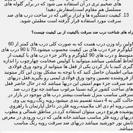
های ضخیم تری در آن استفاده می شود که در برابر گلوله های
مسلسل هم مقاوم است)سفارش دهید!
کیفیت دستگیره ها و ابزار یراقی که در ساخت درب های ضد
سرقت مورد استفاده قرار گرفته است مطمئن شوید.
راه های شناخت درب ضد سرقت باکیفیت از بی کیفیت چیست؟
اولین راه وزن درب هست که به صورت کلی درب های کمتر از 60
کیلوگرم جزء درب های بی کیفیت محسوب میشود،70 تا 90 درب های
متوسط و درب های 90 کیلوگرم و بالاتر جزء درب های با کیفیت از
لحاظ آهنکشی میباشد.میتوانید با کولیس ضخامت چهارچوب را اندازه
گیری کنید.با باز کردن یکی از قفل ها میتوانید از وجود ورق فولادی
میانی اطمینان حاصل کنید که با توجه به مشکل بودن این کار میتونید
از فروشنده تضمین وجود ورق فولادی ایمنی رو بگیرید.قفل دربهای
ضد سرقت جزء مهم امنیتی این دربها میباشد که در حال حاضر قفل
های ساخت کشور ترکیه نسبتا مرغوب میباشد.چه نوع درب ضد
سرقتی مناسب منزل شماست.بیشتر درب های موجود در بازار در
حالت کلی به 4 دسته تقسیم بندی میشود.رویه رنگ،رویه پی وی
سی،رویه ام دی اف ملامینه،رویه فلز،در داخل آپارتمان با راهروی
پوشیده هرنوع دربی میتوان استفاده کرد.در مناطق شمالی و مطوب
دربهای رویه فلز مناسب میباشد.خانه هایی که درب ورودی در معرض
تابش نور خورشید میباشد دربهای ضد سرقت رویه رنگ مناسب
میباشد.