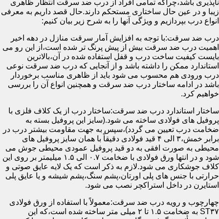
ناپذیری باشد،چراکه تمامی افراد از درب ضد سرقت انتظار ظاهری
زیبا و در عین حال ساختاری مستحکم دارند.حال قصد داریم به معرفی
انواع درب بپردازیم و ویژگی آنها را به شرح زیر بیان کنیم:
درب ضد سرقت:با توجه به افزایش آمار سرقت منازل در دهه اخیر
اهمیت درب ضد سرقت بیش از پیش پرنگ تر شده است،از این رو می
بایست کیفیت ساخت درب و قفل استفاده شده در آن،بالاترین
استاندارد ممکن را داشته باشد و از آنجایی که درب ضد سرقت نوعی
درب ورودی هم محسوب می شود باید از ظاهری مناسب برخوردار
باشد در ادامه ساختار درب ضد سرقت و همچنین انواع آن را بررسی
خواهیم کرد.
ساختار استاندارد درب ضد سرقت:ساختار درب از یک کلاف فلزی با
پروفیل های فولادی ساخته می شود.(سایز این پروفیل بسته به
ضخامت درب تعیین می گردد)،سپس به جهت مقاومت بیشتر درب در
برابر خمش،۳ الی ۴ قید فولادی دقیقاً با همان سایز پروفیل های
محیطی به صورت افقی به دو قید پروفیل عمودی محیطی جوش می
شود و در انتها ورق فولادی با ضخامت ۰.۷ الی ۱.۵ میلیمتر بر روی این
کلاف جوشکاری می شود.لازم به ذکر است که یک لایه عایق صوتی و
حرارتی با جنس های پلی اورتان،پشم سنگ،پشم شیشه و یا عایق پلی
استایرن در داخل استراکچر نصب می شود.
چهارچوب و رویه درب ضد سرقت:معمولاً با استفاده از ورق فولادی
ST۳۷ به ضخامت ۱.۵ تا ۲ میلی متر ساخته شده است،که این