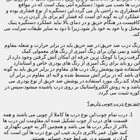
درب ها نصب می شود؛ دستگیره آنتی پنیک است که در مواقع
اضطراری به راحتی باز می گردد.این دستگیره از نوع فشاری بوده و
عملکرد آن به گونه ای است که فشار کم برای باز کردن درب
کافیست.در هنگام حریق و در دمای بالا نباید عملکرد دستگیره پنیک
مختل و یا خود به خود باز شود،زیرا تا دود به سایر طبقات سرایت می
کند.
رنگ درب ضد حریق:در ضد حریق باید در برابر حرارت و شعله مقاوم
باشد و نمی توان برای رنگ آمیزی از رنگ های معمولی کمک
گرفت.زیرا با کوچک ترین جرقه ای امکان آتش گرفتن وجود دارد.از
این رو باید برای رنگ آمیزی از رنگ های پودری خاص و استاندارد
استفاده شود.پوشش رنگ درب های مقاوم در برابر حریق باید به گونه
ای باشد که در برابر آتش منبسط شده و لایه ای مقاوم در برابر آن
ایجاد کند.رنگ مورد استفاده در پوشش ضد حریق از نوع پودری می
باشد و به روش الکترواستاتیک بر روی درب پاشیده میشود،سپس در
کوره تثبیت می گردد.
چند نوع درب چوبی داریم؟
درب تمام چوب:این نوع درب ها کاملا از چوبی می باشند و همه
قسمت های درب از چوب تشکیل شده اند.مقاومت این درب ها
بالاتر از دیگر درب ها می باشد و همچنین اگر به خوبی نگهداری
کنید طول عمر بالاتری دارند.عیب این نوع درب ها این است که
گران تر هستند و در شرایط جوی حساس هستند.