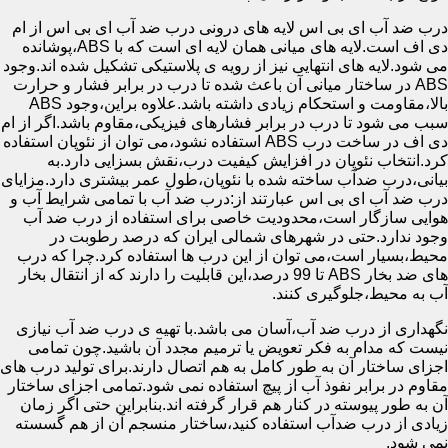
درب ضد آب ای بی اس لایه های درونی درب ضد آب ای بی اس از ام
دی اف است.لایه های میانی همان لایه ای است که با ABS،پوشانده
می شود.لایه های انتهایی نیز از رویه ی پلاستیکی تشکیل شده اند.وجود
ABS در ساختار میانی آن باعث شده تا درب در برابر فشار و حرارت
بالا،مقاومت و استحکام زیادی داشته باشد.علاوه براین،وجود ABS
سبب می شود تا درب در برابر فشارهای فیزیکی،مقاوم باشد.اگر از ام
دی اف در ساخت درب ABS استفاده نشود،می توان از نئوپان استفاده
کرد.انتخاب نئوپان در افزایش کیفیت درب،نقش بسزایی دارد.به
بیانی،درب ضدآب ساخته شده با نئوپان،طول عمر بیشتری دارد.مزایای
درب ضد آب ای بی اس عبارتند از:درب ضد آب با تمامی شرایط آب و
هوایی سازگار است،محدودیت خاصی برای استفاده از درب ضد آب
وجود ندارد.حتی در شهرهای شمالی ایران که درصد رطوبت در
محیط،بسیار است،می توان از این درب ها استفاده کرد.چرا که درب
های ضد بخار ABS تا 99 درصد،این قابلیت را دارند که از انتقال بخار
آب به محیط،جلوگیری کنند.
نگهداری از درب ضد آب،آسان می باشد.با تهیه ی درب ضد آب نیازی
نیست که مدام به فکر تعویض یا ترمیم مجدد آن باشید.چون تمامی
اجزای ساختار آن به طور کامل به هم اتصال دارند.برای تولید درب های
مقاوم در برابر نفوذ آب از پیچ استفاده نمی شود.تمامی اجزای ساختار
آن به طور پیوسته در کنار هم قرار گرفته اند.بنابراین حتی اگر زمان
زیادی از درب ضدآب استفاده کنید،ساختار منسجم آن از هم گسسته
نمی شود.