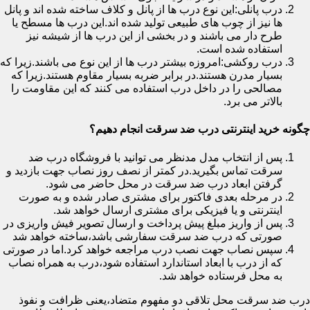
درب پانلی:این نوع درب ها از پانل و کلاف ساخته شده اند و پانل
ها نیز از چوب های طبیعی تولید شده اند.این درب ها مسطح یا
طرح دار می باشند و در بخشی از این درب ها از شیشه نیز
استفاده شده است.
درب روکشی:امروزه بیشتر درب ها از این نوع می باشند.زیرا که
بسیار مدرن هستند.در برابر ضربه بسیار مقاوم هستند.زیرا که
مصالحی را در داخل درب استفاده می کنند که این مقاومت را
بالاتر می برد.
چگونه خرید اینترنتی درب ضد سرقت انجام دهیم؟
پس از انتخاب مدل مدنظر می توانید با فروشگاه درب ضد
سرقت تماس بگیرید.در کمتر از نصف روز نصاب جهت بازدید و
گرفتن ابعاد درب ضد سرقت در محل حاضر می شود.
در مرحله بعدی فاکتور برای مشتری صادر شده و به صورت
اینترنتی و یا فیزیکی برای مشتری ارسال خواهد شد.
پس از واریز مبلغ پیش پرداخت و ارسال تصویر فیش واریزی در
صورتی که درب ضد سرقت سفارشی باشد،ساخته خواهد شد
سپس نصاب جهت نصب درب مراجعه خواهد کرد.اما در صورتی
که از درب با ابعاد استاندارد استفاده شود،درب به همراه نصاب
به محل فرستاده خواهد شد.
درب ضد سرقت محل تلاقی دو مفهوم متضاد،یعنی ظرافت و نفوذ