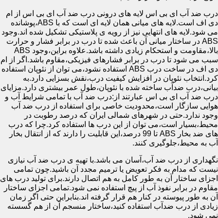
درب ضد آب ای بی اس لایه های درونی درب ضد آب ای بی اس از ام
دی اف است.لایه های میانی همان لایه ای است که با ABS،پوشانده
می شود.لایه های انتهایی نیز از رویه ی پلاستیکی تشکیل شده اند.وجود
ABS در ساختار میانی آن باعث شده تا درب در برابر فشار و حرارت
بالا،مقاومت و استحکام زیادی داشته باشد.علاوه براین،وجود ABS
سبب می شود تا درب در برابر فشارهای فیزیکی،مقاوم باشد.اگر از ام
دی اف در ساخت درب ABS استفاده نشود،می توان از نئوپان استفاده
کرد.انتخاب نئوپان در افزایش کیفیت درب،نقش بسزایی دارد.به
بیانی،درب ضدآب ساخته شده با نئوپان،طول عمر بیشتری دارد.مزایای
درب ضد آب ای بی اس عبارتند از:درب ضد آب با تمامی شرایط آب و
هوایی سازگار است،محدودیت خاصی برای استفاده از درب ضد آب
وجود ندارد.حتی در شهرهای شمالی ایران که درصد رطوبت در
محیط،بسیار است،می توان از این درب ها استفاده کرد.چرا که درب
های ضد بخار ABS تا 99 درصد،این قابلیت را دارند که از انتقال بخار
آب به محیط،جلوگیری کنند.
نگهداری از درب ضد آب،آسان می باشد.با تهیه ی درب ضد آب نیازی
نیست که مدام به فکر تعویض یا ترمیم مجدد آن باشید.چون تمامی
اجزای ساختار آن به طور کامل به هم اتصال دارند.برای تولید درب های
مقاوم در برابر نفوذ آب از پیچ استفاده نمی شود.تمامی اجزای ساختار
آن به طور پیوسته در کنار هم قرار گرفته اند.بنابراین حتی اگر زمان
زیادی از درب ضدآب استفاده کنید،ساختار منسجم آن از هم گسسته
نمی شود.