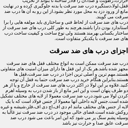
حرارت،رطوبت و صدا،آن را قادر ساخته تا بتواند از تخریب
قفل،لولا،دستگیره درب ضد سرقت یا بدنه جلوگیری کرده و در نهایت
مانع از ورود دزد به محل مورد نظر بشود.از این رو به آن ها درب ضد
سرقت می گویند.
درب های ضد سرقت از لحاظ فنی و ساختاری باید مولفه هایی را برا
استاندارد بودن دارا باشند.هرچند به طور کلی درب های ضد سرقت از
ساختار یکسانی بهرمند هستند ولی نوع ساخت و کیفیت ساخت درب
های ضد سرقت با یکدیکر متفاوت است.
اجزای درب های ضد سرقت
درب ضد سرقت ممکن است به انواع مختلف قفل های ضد سرقت
مجهز شده باشد.هر یک از این قفل ها دارای میزان امنیت های متفاوتی
هستند.مهم ترین و اصلی ترین اجزا در درب ضد سرقت،قفل ها
هستند.بنابراین هنگام خرید درب ضد سرقت حتما به قفل آن توجه
کنید.علاوه بر این لولا در اکثر درب های ضد سرقت از خارج و یا از هر
دو طرف پنهان است و این امر مانع از باز شدن درب به وسیله اهرم
کردن لولا می شود.درب ضد سرقت معمولا از لایه های مختلف تشکیل
شده است.جنس لایه داخلی آنها معمولا از جنس فولاد است که با یک
لایه از جنس های مختلف مانند ام دی اف،اچ دی اف،فلز،شیشه و غیره
روکش شده است.فضای خالی موجود در درب ضد سرقت نیز غالبا به
وسیله پشم سنگ پر می شود که این امر باعث می شود درب ضد
سرقت عایق صدا و حرارت نیز باشد