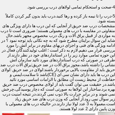
4-صحت و استحکام تمامی لولاهای درب بررسی شود.
5-درب را تا نیمه باز کرده و رها کنید،درب باید بدون گیر کردن کاملاً
بسته شود.
مشخصات درب ضد حریق:از آنجایی که این درب ها دارای ویژگی های
متفاوتی در مقایسه با درب های معمولی هستند؛ ضروری است تا درب
به مواردی از قبیل یراق آلات و رنگ درب مخصوص مجهز باشد.حال
شاید این سوال برایتان مطرح شود که به چه نکاتی باید توجه نمود ؟ در
ادامه ویژگی های فنی و اجزای دربهای مقاوم در برابر آتش را مورد
بررسی قرار می دهیم.لازم به ذکر است ؛ اغلب تولیدکنندگان فعال در
این حوزه تمامی موارد زیر را در استانداردهای خود در نظر دارند.از
طرفی در صورتی که درب استانداردهای مورد تائید سازمان آتش
نشانی را داشته باشد،مجوز یراق آلات در ضد حریق:یراق آلات درب ضد
حریق باید از مقاومت بالایی برخوردار باشند:لولای در ضد حریق :لولای
این درب ها باید دارای نشان سی ای (CE)باشد تا سلامت،ایمنی و
حفاظت از محیط زیست آن مطابق با الزامات اساسی مورد تائید
باشد.در حقیقت می توان گفت باید از لولای مخصوص درب ضد حریق
بهره برد.ساختار این لولاها به صورتی است که دچار پوسیدگی،چرخش
نمی شوند و در برابر حرارت بالا ذوب نمی گردند،در نتیجه امنیت درب
زیر سوال نمی رود.از آنجایی که وزن درب های ضد حریق زیاد
است،معمولاً به 3 عدد لولا نیاز دارند.در حالیکه درب های معمولی با
وزن پایین دارای 2 عدد لولا هستند.