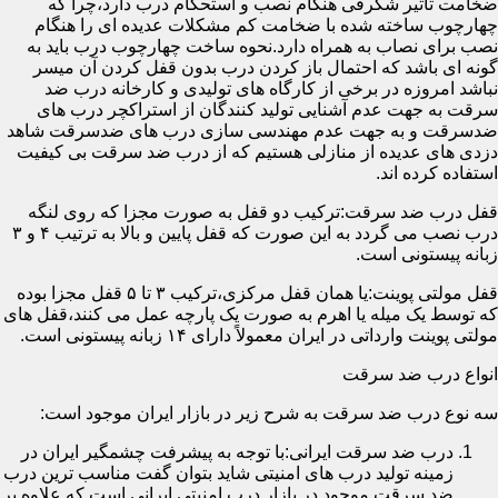
ضخامت تأثیر شگرفی هنگام نصب و استحکام درب دارد،چرا که
چهارچوب ساخته شده با ضخامت کم مشکلات عدیده ای را هنگام
نصب برای نصاب به همراه دارد.نحوه ساخت چهارچوب درب باید به
گونه ای باشد که احتمال باز کردن درب بدون قفل کردن آن میسر
نباشد امروزه در برخی از کارگاه های تولیدی و کارخانه درب ضد
سرقت به جهت عدم آشنایی تولید کنندگان از استراکچر درب های
ضدسرقت و به جهت عدم مهندسی سازی درب های ضدسرقت شاهد
دزدی های عدیده از منازلی هستیم که از درب ضد سرقت بی کیفیت
استفاده کرده اند.
قفل درب ضد سرقت:ترکیب دو قفل به صورت مجزا که روی لنگه
درب نصب می گردد به این صورت که قفل پایین و بالا به ترتیب ۴ و ۳
زبانه پیستونی است.
قفل مولتی پوینت:یا همان قفل مرکزی،ترکیب ۳ تا ۵ قفل مجزا بوده
که توسط یک میله یا اهرم به صورت یک پارچه عمل می کنند،قفل های
مولتی پوینت وارداتی در ایران معمولاً دارای ۱۴ زبانه پیستونی است.
انواع درب ضد سرقت
سه نوع درب ضد سرقت به شرح زیر در بازار ایران موجود است:
درب ضد سرقت ایرانی:با توجه به پیشرفت چشمگیر ایران در
زمینه تولید درب های امنیتی شاید بتوان گفت مناسب ترین درب
ضد سرقت موجود در بازار درب امنیتی ایرانی است که علاوه بر