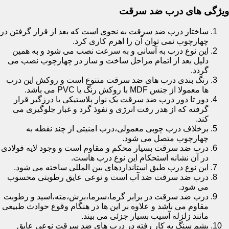
ویژگی های درب ضد سرقت
ساختار درب ضد سرقت به نحوی است که بعد از قرار گرفتن در
چهارچوب نمی توان آن را اهرم کاری کرد.
این نوع درب به آسانی و به سرعت نصب می شود و به همین
دلیل بعد از اتمام مراحل ساخت و ساز در چهارچوب نصب می
گردد.
رنگ بندی درب های ضد سرقت متنوع است و روکش این درب
ها معمولا از جنس MDF با روکش رنگ یا PVC می باشد.
دور تا دور درب ضد سرقت یک نوار پلاستیکی یا درزگیر قرار
گرفته که از هدر رفت انرژی و نفوذ گرد و غبار جلوگیری می
کند.
برخلاف درب چوبی معمولی،درب امنیتی از چند نقطه به
چهارچوب متصل می شود.
درب ضد سرقت بسیار محکم و مقاوم است و وجود لایه فولادی
در آن نشانه استحکام این نوع درب هاست.
این نوع درب طبق استانداردهای بین المللی ساخته می شود.
درب ضد سرقت ضد آب است و نوعی عایق رطوبتی محسوب
می شود.
درب ضد سرقت در برابر گرما،سرما،برش،مته،اسید و رطوبت
مقاوم می باشد و علاوه بر این ها در هنگام وقوع حوادث طبیعی
مانند زلزله آسیب بسیار جزئی می بیند.
پشم سنگ به کار رفته در درب های ضد سرقت نوعی عایق