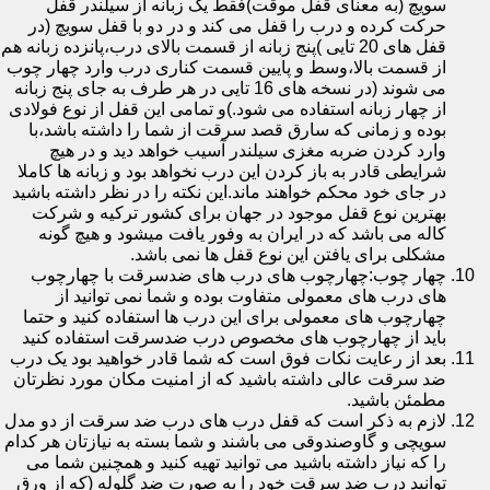
سویچ (به معنای قفل موقت)فقط یک زبانه از سیلندر قفل
حرکت کرده و درب را قفل می کند و در دو با قفل سویچ (در
قفل های 20 تایی )پنج زبانه از قسمت بالای درب،پانزده زبانه هم
از قسمت بالا،وسط و پایین قسمت کناری درب وارد چهار چوب
می شوند (در نسخه های 16 تایی در هر طرف به جای پنج زبانه
از چهار زبانه استفاده می شود.)و تمامی این قفل از نوع فولادی
بوده و زمانی که سارق قصد سرقت از شما را داشته باشد،با
وارد کردن ضربه مغزی سیلندر آسیب خواهد دید و در هیچ
شرایطی قادر به باز کردن این درب نخواهد بود و زبانه ها کاملا
در جای خود محکم خواهند ماند.این نکته را در نظر داشته باشید
بهترین نوع قفل موجود در جهان برای کشور ترکیه و شرکت
کاله می باشد که در ایران به وفور یافت میشود و هیچ گونه
مشکلی برای یافتن این نوع قفل ها نمی باشد.
چهار چوب:چهارچوب های درب های ضدسرقت با چهارچوب
های درب های معمولی متفاوت بوده و شما نمی توانید از
چهارچوب های معمولی برای این درب ها استفاده کنید و حتما
باید از چهارچوب های مخصوص درب ضدسرقت استفاده کنید
بعد از رعایت نکات فوق است که شما قادر خواهید بود یک درب
ضد سرقت عالی داشته باشید که از امنیت مکان مورد نظرتان
مطمئن باشید.
لازم به ذکر است که قفل درب های درب ضد سرقت از دو مدل
سویچی و گاوصندوقی می باشند و شما بسته به نیازتان هر کدام
را که نیاز داشته باشید می توانید تهیه کنید و همچنین شما می
توانید درب ضد سرقت خود را به صورت ضد گلوله (که از ورق