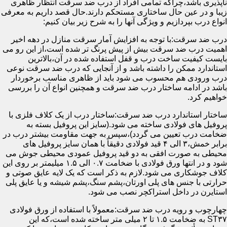
ناپذیری باشد،چراکه تمامی افراد از درب ضد سرقت انتظار ظاهری
زیبا و در عین حال ساختاری مستحکم دارند.حال قصد داریم به معرفی
انواع درب بپردازیم و ویژگی آنها را به شرح زیر بیان کنیم:
درب ضد سرقت:با توجه به افزایش آمار سرقت منازل در دهه اخیر
اهمیت درب ضد سرقت بیش از پیش پرنگ تر شده است،از این رو می
بایست کیفیت ساخت درب و قفل استفاده شده در آن،بالاترین
استاندارد ممکن را داشته باشد و از آنجایی که درب ضد سرقت نوعی
درب ورودی هم محسوب می شود باید از ظاهری مناسب برخوردار
باشد در ادامه ساختار درب ضد سرقت و همچنین انواع آن را بررسی
خواهیم کرد.
ساختار استاندارد درب ضد سرقت:ساختار درب از یک کلاف فلزی با
پروفیل های فولادی ساخته می شود.(سایز این پروفیل بسته به
ضخامت درب تعیین می گردد)،سپس به جهت مقاومت بیشتر درب در
برابر خمش،۳ الی ۴ قید فولادی دقیقاً با همان سایز پروفیل های
محیطی به صورت افقی به دو قید پروفیل عمودی محیطی جوش می
شود و در انتها ورق فولادی با ضخامت ۰.۷ الی ۱.۵ میلیمتر بر روی این
کلاف جوشکاری می شود.لازم به ذکر است که یک لایه عایق صوتی و
حرارتی با جنس های پلی اورتان،پشم سنگ،پشم شیشه و یا عایق پلی
استایرن در داخل استراکچر نصب می شود.
چهارچوب و رویه درب ضد سرقت:معمولاً با استفاده از ورق فولادی
ST۳۷ به ضخامت ۱.۵ تا ۲ میلی متر ساخته شده است،که این