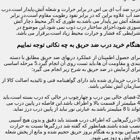
درب ضد آب ای بی اس در برابر حرارت و شعله آتش،پایدار است.درب
ضد آب علاوه براین که در برابر نفوذ رطوبت مقاوم است،در برابر
شعله آتش نیز پایدار می باشد.به طوری که اگر محیط دچار آتش
سوزی شود،اجزای ساختار درب ذوب نمی شود.این موضوع در
شرایطی که فشار و حرارت محیط زیاد است،برقرار می باشد.
هنگام خرید درب ضد حریق به چه نکاتی توجه نماییم
برای حصول اطمینان از عملکرد دربهای ضد حریق مطابق با دسته
بندی و مقاومت آن ها،باید تست روی آن انجام گیرد.5 مرحله اساسی
برای آزمایش در ضد حریق به شرح زیر انجام می گیرد:
1-درب خریداری شده باید دارای گواهینامه فنی و تائیدیه اصالت کالا از
سازمان آتش نشانی باشد.
2-فضای خالی بین درب و چهارچوب در حالی که درب بسته است،باید
4 میلیمتر از قسمت بالا و اطراف باشد.این فاصله در پایین درب می
تواند تا 8 میلیمتر باشد.به عبارتی نور نباید از پایین درب درز نماید.
3-درزگیرهایی که اطراف درب هستند باید دقیق و بدون هیچ آسیبی
نصب شده باشند.همانطور که گفته شد درزگیرها نسبت به حرارت
حساس بوده و به هنگام بروز حریق حجیم شده و مانع از پخش شعله
های آتش و دود می شود.