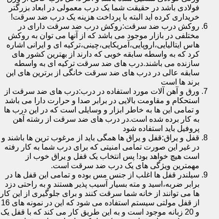
فولادی باشد در حقیقت شما یک درب معمولی در ابعاد بزرگتر
خریداری کرده اید البته با پرداخت هزینه یک درب ضد سرقت!
روکش درب ضد سرقت:روکش درب ضد سرقت دارای در
مختلفی در بازار موجود می باشد که از آنها می توان به روکش
هاس ایتالیایی،اروپایی،آمریکایی،چینی،ترکیه ای و ایرانی اشاره
کرد که به واسطه سابقه خوبی که دارند از بهترین کشور های
سازنده می باشند.درب های ضد سرقت ترکیه ای به واسطه
سابقه عالی در درب های ضد سرقت خانگی از برترین های این
برند ها است
ورق و آهن آلات مورد استفاده در درب:درب های ضد سرقت از
استحکام و مقاومت بالایی در برابر صدا و حرارت دارا می باشد
و تمامی این ها به خاطر ابزار و وسایلی است که در این درب ها
به کار برده شده است.در درب های ضد سرقت از رشته آهن
پروفیل باید استفاده شود
قفل و یراق:قفل و یراق ها همگی باید از مرغوب ترین ها باشند و
در غیر این صورت تمامی امنیتی که برای درب شما به کار رفته
است هیچ خواهد بود! پس انتخاب یک قفل و یراق خوب از
مهمترین ویژگی های یک درب ضد سرقت است.
سیلندر قفل ها اغلب از جنس مس بوده و تمامی این قفل ها در
برابر ضربه،اسید و مته بسیار آسیب پذیر هستند و به راحتی دزد
ها می توانند از خانه شما سرقت کنند و برای جلوگیری از این کار
از قفل مولتی سیستم استفاده می شود که این در نمونه های 16
و 20 زبانه موجود است و به این طریق کار می کند که با قفل یک