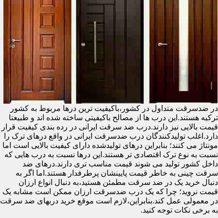
در ضدسرقت متداول در کشور،باکیفیت ترین درها مربوط به کشور
ترکیه هستند.این درب ها از مصالح باکیفیتی ساخته شده اند و طبیعتا
قیمت بالایی نیز دارند.درب ضد سرقت ایرانی در رده بندی کیفیت قرار
دارد.اغلب تولیدکنندگان درب ضدسرقت ایرانی در واقع درهای ترک را
مونتاژ می کنند؛ بنابراین درهای تولیدشده دارای کیفیت بالایی است اما
نسبت به نوع ترک اقتصادی تر هستند.این درها نسبت به درب هایی که
داخل کشور تولید می شوند قیمت مناسب تری دارند.درهای ضد
سرقت چینی به خاطر قیمت پایینشان پرطرفدار هستند.اما اگر به
دنبال خرید یک در ضد سرقت مطمئن هستید،به دنبال انواع ارزان
قیمت نروید؛ چرا که یک درب ضدسرقت ارزان ممکن است مشابه یک
در معمولی عمل کند.بنابراین،لازم است موقع خرید دربهای ضد سرقت
به برخی نکات توجه کنید.