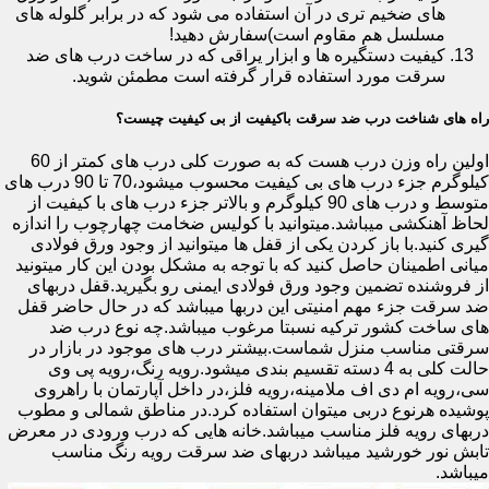
های ضخیم تری در آن استفاده می شود که در برابر گلوله های
مسلسل هم مقاوم است)سفارش دهید!
کیفیت دستگیره ها و ابزار یراقی که در ساخت درب های ضد
سرقت مورد استفاده قرار گرفته است مطمئن شوید.
راه های شناخت درب ضد سرقت باکیفیت از بی کیفیت چیست؟
اولین راه وزن درب هست که به صورت کلی درب های کمتر از 60
کیلوگرم جزء درب های بی کیفیت محسوب میشود،70 تا 90 درب های
متوسط و درب های 90 کیلوگرم و بالاتر جزء درب های با کیفیت از
لحاظ آهنکشی میباشد.میتوانید با کولیس ضخامت چهارچوب را اندازه
گیری کنید.با باز کردن یکی از قفل ها میتوانید از وجود ورق فولادی
میانی اطمینان حاصل کنید که با توجه به مشکل بودن این کار میتونید
از فروشنده تضمین وجود ورق فولادی ایمنی رو بگیرید.قفل دربهای
ضد سرقت جزء مهم امنیتی این دربها میباشد که در حال حاضر قفل
های ساخت کشور ترکیه نسبتا مرغوب میباشد.چه نوع درب ضد
سرقتی مناسب منزل شماست.بیشتر درب های موجود در بازار در
حالت کلی به 4 دسته تقسیم بندی میشود.رویه رنگ،رویه پی وی
سی،رویه ام دی اف ملامینه،رویه فلز،در داخل آپارتمان با راهروی
پوشیده هرنوع دربی میتوان استفاده کرد.در مناطق شمالی و مطوب
دربهای رویه فلز مناسب میباشد.خانه هایی که درب ورودی در معرض
تابش نور خورشید میباشد دربهای ضد سرقت رویه رنگ مناسب
میباشد.