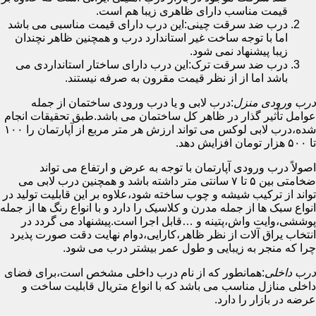
قیمت مناسب دارای ظاهری زیبا هم است.
درب ضد سرقت چینی:این درب دارای قیمت مناسبی می باشد
اما با توجه ساخت غیر استاندارد درب و همچنین ظاهر نچندان
زیبا پیشنهاد نمی شود.
درب ضد سرقت ترک:این درب دارای ساختار استانداردی می
باشد اما از از نظر قیمت مقرون به صرفه نیستند.
درب ورودی منزل
:درب لابی و یا درب ورودی ساختمان از جمله
عوامل تأثیر گذار در ظاهر کل ساختمان می باشد.طبق تحقیقات انجام
شده،درب لابی لوکس می تواند ارزش هر متر مربع از آپارتمان را ۱۰۰
تا ۵۰۰ هزار تومان افزایش دهد.
اصولاً درب ورودی آپارتمان با توجه به عرض و ارتفاع می تواند
ضخامتی بین ۵ تا ۷ سانتی متر داشته باشد و همچنین درب لابی می
تواند از ترکیب شیشه و چوب ساخته شود،علاوه بر این قابلیت تولید در
انواع سبک ها از جمله مدرن و کلاسیک را دارد و با انواع رنگ ها از جمله
پوششی،وایت واش،پتینه و …قابل اجرا است.پیشنهاد می گردد در
انتخاب یراق آلات از نظر ظاهر،کارایی،دوام نهایت دقت صورت پذیرد
چرا که منجر به زیبایی و طول عمر بیشتر درب می شود.
درب داخلی
:همانطور که از نام درب داخلی مشخص است،برای فضای
داخلی منازل مناسب می باشد که با انواع متریال قابلیت ساخت و
عرضه در بازار را دارد.