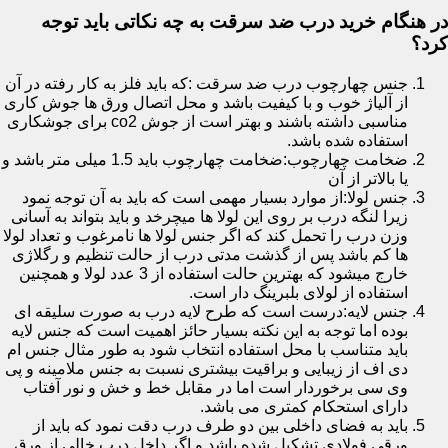
در هنگام خرید درب ضد سرقت به چه نکاتی باید توجه
کرد؟
جنس چهارچوب درب ضد سرقت :که باید فلز به کار رفته در آن
از آلیاژ خوب و با کیفیت باشد و محل اتصال ورق ها جوش کاری
مناسبی داشته باشند و بهتر است از جوش co2 برای جوشکاری
استفاده شده باشد.
ضخامت چهارچوب:ضخامت چهارچوب باید 1.5 میلی متر باشد و
یا بالاتر از آن
جنس لولا:از موارد بسیار مهمی است که باید به آن توجه نمود
زیرا لنگه درب بر روی این لولا ها میچرخد و باید بتواند به آسانی
وزن درب را تحمل کند که اگر جنس لولا ها نامرغوب و تعداد لولا
ها کم باشد پس از گذشت مدتی درب از حالت تنظیم و رگلاژی
خارج میشود که بهترین حالت استفاده از 3 عدد لولا و همچنین
استفاده از لولای بلبرینگ دار است.
جنس لایه:درست است که طرح لایه درب به صورت سلیقه ای
بوده اما توجه به این نکته بسیار حائز اهمیت است که جنس لایه
باید متناسب با محل استفاده انتخاب شود به طور مثال جنس ام
دی اف از زیبایی و براقیت بیشتری نسبت به جنس ملامینه و پی
وی سی برخوردار است اما در مقابل خط و خش و نور آفتاب
دارای استحکام کمتری می باشد.
باید به فضای داخلی بین دو طرف درب دقت نمود که باید از
ورقی فولادی تشکیل شده باشد و اگر داخل درب خالی از ورق