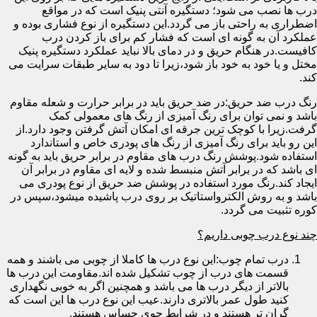
درب ها نصب می شود؛ دستگیره آنتی پنیک است که در مواقع
اضطراری به راحتی باز می گردد.این دستگیره از نوع فشاری بوده و
عملکرد آن به گونه ای است که فشار کم برای باز کردن درب
کافیست.در هنگام حریق و در دمای بالا نباید عملکرد دستگیره پنیک
مختل و یا خود به خود باز شود،زیرا تا دود به سایر طبقات سرایت می
کند.
رنگ درب ضد حریق:در ضد حریق باید در برابر حرارت و شعله مقاوم
باشد و نمی توان برای رنگ آمیزی از رنگ های معمولی کمک
گرفت.زیرا با کوچک ترین جرقه ای امکان آتش گرفتن وجود دارد.از
این رو باید برای رنگ آمیزی از رنگ های پودری خاص و استاندارد
استفاده شود.پوشش رنگ درب های مقاوم در برابر حریق باید به گونه
ای باشد که در برابر آتش منبسط شده و لایه ای مقاوم در برابر آن
ایجاد کند.رنگ مورد استفاده در پوشش ضد حریق از نوع پودری می
باشد و به روش الکترواستاتیک بر روی درب پاشیده میشود،سپس در
کوره تثبیت می گردد.
چند نوع درب چوبی داریم؟
درب تمام چوب:این نوع درب ها کاملا از چوبی می باشند و همه
قسمت های درب از چوب تشکیل شده اند.مقاومت این درب ها
بالاتر از دیگر درب ها می باشد و همچنین اگر به خوبی نگهداری
کنید طول عمر بالاتری دارند.عیب این نوع درب ها این است که
گران تر هستند و در شرایط جوی حساس هستند.