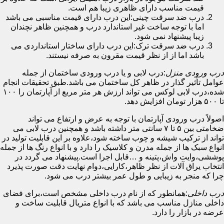
قیمت مناسب دارای ظاهری زیبا هم است.
درب ضد سرقت چینی:این درب دارای قیمت مناسبی می باشد
اما با توجه ساخت غیر استاندارد درب و همچنین ظاهر نچندان
زیبا پیشنهاد نمی شود.
درب ضد سرقت ترک:این درب دارای ساختار استانداردی می
باشد اما از از نظر قیمت مقرون به صرفه نیستند.
درب ورودی منزل
:درب لابی و یا درب ورودی ساختمان از جمله
عوامل تأثیر گذار در ظاهر کل ساختمان می باشد.طبق تحقیقات انجام
شده،درب لابی لوکس می تواند ارزش هر متر مربع از آپارتمان را ۱۰۰
تا ۵۰۰ هزار تومان افزایش دهد.
اصولاً درب ورودی آپارتمان با توجه به عرض و ارتفاع می تواند
ضخامتی بین ۵ تا ۷ سانتی متر داشته باشد و همچنین درب لابی می
تواند از ترکیب شیشه و چوب ساخته شود،علاوه بر این قابلیت تولید در
انواع سبک ها از جمله مدرن و کلاسیک را دارد و با انواع رنگ ها از جمله
پوششی،وایت واش،پتینه و …قابل اجرا است.پیشنهاد می گردد در
انتخاب یراق آلات از نظر ظاهر،کارایی،دوام نهایت دقت صورت پذیرد
چرا که منجر به زیبایی و طول عمر بیشتر درب می شود.
درب داخلی
:همانطور که از نام درب داخلی مشخص است،برای فضای
داخلی منازل مناسب می باشد که با انواع متریال قابلیت ساخت و
عرضه در بازار را دارد.