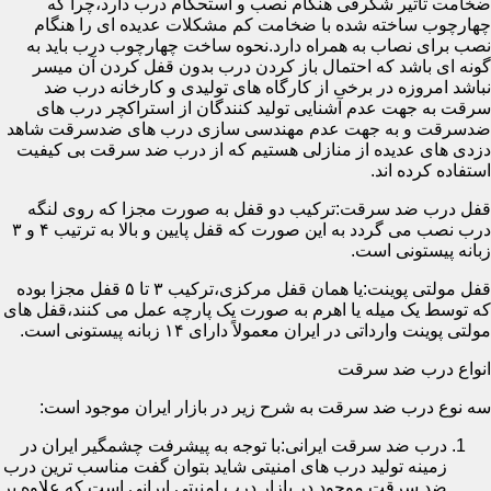
ضخامت تأثیر شگرفی هنگام نصب و استحکام درب دارد،چرا که
چهارچوب ساخته شده با ضخامت کم مشکلات عدیده ای را هنگام
نصب برای نصاب به همراه دارد.نحوه ساخت چهارچوب درب باید به
گونه ای باشد که احتمال باز کردن درب بدون قفل کردن آن میسر
نباشد امروزه در برخی از کارگاه های تولیدی و کارخانه درب ضد
سرقت به جهت عدم آشنایی تولید کنندگان از استراکچر درب های
ضدسرقت و به جهت عدم مهندسی سازی درب های ضدسرقت شاهد
دزدی های عدیده از منازلی هستیم که از درب ضد سرقت بی کیفیت
استفاده کرده اند.
قفل درب ضد سرقت:ترکیب دو قفل به صورت مجزا که روی لنگه
درب نصب می گردد به این صورت که قفل پایین و بالا به ترتیب ۴ و ۳
زبانه پیستونی است.
قفل مولتی پوینت:یا همان قفل مرکزی،ترکیب ۳ تا ۵ قفل مجزا بوده
که توسط یک میله یا اهرم به صورت یک پارچه عمل می کنند،قفل های
مولتی پوینت وارداتی در ایران معمولاً دارای ۱۴ زبانه پیستونی است.
انواع درب ضد سرقت
سه نوع درب ضد سرقت به شرح زیر در بازار ایران موجود است:
درب ضد سرقت ایرانی:با توجه به پیشرفت چشمگیر ایران در
زمینه تولید درب های امنیتی شاید بتوان گفت مناسب ترین درب
ضد سرقت موجود در بازار درب امنیتی ایرانی است که علاوه بر