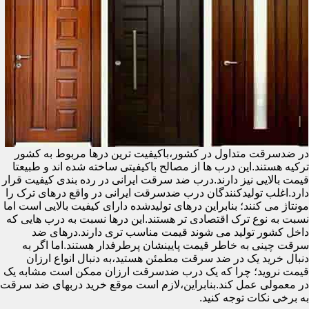
در ضدسرقت متداول در کشور،باکیفیت ترین درها مربوط به کشور
ترکیه هستند.این درب ها از مصالح باکیفیتی ساخته شده اند و طبیعتا
قیمت بالایی نیز دارند.درب ضد سرقت ایرانی در رده بندی کیفیت قرار
دارد.اغلب تولیدکنندگان درب ضدسرقت ایرانی در واقع درهای ترک را
مونتاژ می کنند؛ بنابراین درهای تولیدشده دارای کیفیت بالایی است اما
نسبت به نوع ترک اقتصادی تر هستند.این درها نسبت به درب هایی که
داخل کشور تولید می شوند قیمت مناسب تری دارند.درهای ضد
سرقت چینی به خاطر قیمت پایینشان پرطرفدار هستند.اما اگر به
دنبال خرید یک در ضد سرقت مطمئن هستید،به دنبال انواع ارزان
قیمت نروید؛ چرا که یک درب ضدسرقت ارزان ممکن است مشابه یک
در معمولی عمل کند.بنابراین،لازم است موقع خرید دربهای ضد سرقت
به برخی نکات توجه کنید.