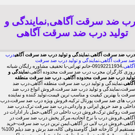
رب ضد سرقت آگاهی,نمایندگی و
تولید درب ضد سرقت آگاهی
درب ضد سرقت آگاهی
،
نمایندگی و تولید درب ضد سرقت آگاهی
درب
ضد سرقت آگاهی
،
نمایندگی و تولید درب ضد سرقت
آگاهی
،09192211934-خانم تهرانی-با تخفیف مشاوره رایگان شبانه
روزی کارگران مجرب درب ضد سرقت محدوده آگاهی،
نمایندگی و
تولید درب ضد سرقت محدوده آگاهی
،
درب ضد سرقت منطقه
آگاهی
،نمایندگی و تولید درب ضد سرقت منطقه آگاهی،درب ضد
سرقت،نمایندگی و تولید درب ضد سرقت،فروش انواع درب ضد
سرقت با بهترین کیفیت و مناسب ترین قیمت،تولید کننده و نماینده
درب های ضد سرقت پورتال ترکیه.فروش ویژه درب ضد سرقت،درب
داخلی و ضد حریق ایرانی و وارداتی.درب ضد سرقت ترک.درب ضد
سرقت روکش ترک،فروش درب داخلی در آگاهی،حمل بار ادارات در
آگاهی،فروش درب با نرخ اتحادیه،مرکز پخش درب ضد سرقت در
آگاهی،فروش درب لابی در آگاهی،ایمن ترین درب ضد سرقت-خرید
مستقیم از کارخانه قفل گاوصندوقی کاله،ضد برش و ضد دیلم 100%
وارداتی،ورق فولادی دوبل چهارطرفه،عایق حرارت و صوت،اکیپ