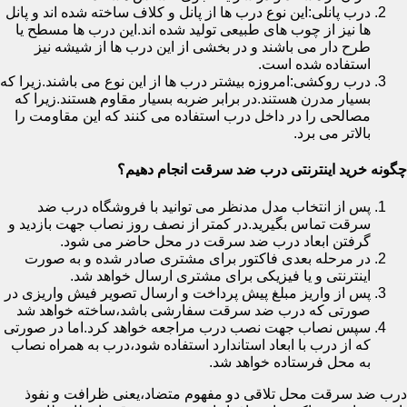
درب پانلی:این نوع درب ها از پانل و کلاف ساخته شده اند و پانل
ها نیز از چوب های طبیعی تولید شده اند.این درب ها مسطح یا
طرح دار می باشند و در بخشی از این درب ها از شیشه نیز
استفاده شده است.
درب روکشی:امروزه بیشتر درب ها از این نوع می باشند.زیرا که
بسیار مدرن هستند.در برابر ضربه بسیار مقاوم هستند.زیرا که
مصالحی را در داخل درب استفاده می کنند که این مقاومت را
بالاتر می برد.
چگونه خرید اینترنتی درب ضد سرقت انجام دهیم؟
پس از انتخاب مدل مدنظر می توانید با فروشگاه درب ضد
سرقت تماس بگیرید.در کمتر از نصف روز نصاب جهت بازدید و
گرفتن ابعاد درب ضد سرقت در محل حاضر می شود.
در مرحله بعدی فاکتور برای مشتری صادر شده و به صورت
اینترنتی و یا فیزیکی برای مشتری ارسال خواهد شد.
پس از واریز مبلغ پیش پرداخت و ارسال تصویر فیش واریزی در
صورتی که درب ضد سرقت سفارشی باشد،ساخته خواهد شد
سپس نصاب جهت نصب درب مراجعه خواهد کرد.اما در صورتی
که از درب با ابعاد استاندارد استفاده شود،درب به همراه نصاب
به محل فرستاده خواهد شد.
درب ضد سرقت محل تلاقی دو مفهوم متضاد،یعنی ظرافت و نفوذ