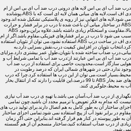
درب ضد آب ای بی اس لایه های درونی درب ضد آب ای بی اس از ام
دی اف است.لایه های میانی همان لایه ای است که با ABS،پوشانده
می شود.لایه های انتهایی نیز از رویه ی پلاستیکی تشکیل شده اند.وجود
ABS در ساختار میانی آن باعث شده تا درب در برابر فشار و حرارت
بالا،مقاومت و استحکام زیادی داشته باشد.علاوه براین،وجود ABS
سبب می شود تا درب در برابر فشارهای فیزیکی،مقاوم باشد.اگر از ام
دی اف در ساخت درب ABS استفاده نشود،می توان از نئوپان استفاده
کرد.انتخاب نئوپان در افزایش کیفیت درب،نقش بسزایی دارد.به
بیانی،درب ضدآب ساخته شده با نئوپان،طول عمر بیشتری دارد.مزایای
درب ضد آب ای بی اس عبارتند از:درب ضد آب با تمامی شرایط آب و
هوایی سازگار است،محدودیت خاصی برای استفاده از درب ضد آب
وجود ندارد.حتی در شهرهای شمالی ایران که درصد رطوبت در
محیط،بسیار است،می توان از این درب ها استفاده کرد.چرا که درب
های ضد بخار ABS تا 99 درصد،این قابلیت را دارند که از انتقال بخار
آب به محیط،جلوگیری کنند.
نگهداری از درب ضد آب،آسان می باشد.با تهیه ی درب ضد آب نیازی
نیست که مدام به فکر تعویض یا ترمیم مجدد آن باشید.چون تمامی
اجزای ساختار آن به طور کامل به هم اتصال دارند.برای تولید درب های
مقاوم در برابر نفوذ آب از پیچ استفاده نمی شود.تمامی اجزای ساختار
آن به طور پیوسته در کنار هم قرار گرفته اند.بنابراین حتی اگر زمان
زیادی از درب ضدآب استفاده کنید،ساختار منسجم آن از هم گسسته
نمی شود.