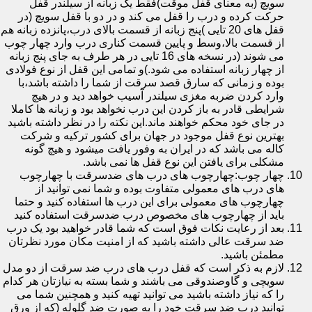
سویچ (به معنای قفل موقت)فقط یک زبانه از سیلندر قفل
حرکت کرده و درب را قفل می کند و در دو با قفل سویچ (در
قفل های 20 تایی )پنج زبانه از قسمت بالای درب،پانزده زبانه هم
از قسمت بالا،وسط و پایین قسمت کناری درب وارد چهار چوب
می شوند (در نسخه های 16 تایی در هر طرف به جای پنج زبانه
از چهار زبانه استفاده می شود.)و تمامی این قفل از نوع فولادی
بوده و زمانی که سارق قصد سرقت از شما را داشته باشد،با
وارد کردن ضربه مغزی سیلندر آسیب خواهد دید و در هیچ
شرایطی قادر به باز کردن این درب نخواهد بود و زبانه ها کاملا
در جای خود محکم خواهند ماند.این نکته را در نظر داشته باشید
بهترین نوع قفل موجود در جهان برای کشور ترکیه و شرکت
کاله می باشد که در ایران به وفور یافت میشود و هیچ گونه
مشکلی برای یافتن این نوع قفل ها نمی باشد.
چهار چوب:چهارچوب های درب های ضدسرقت با چهارچوب
های درب های معمولی متفاوت بوده و شما نمی توانید از
چهارچوب های معمولی برای این درب ها استفاده کنید و حتما
باید از چهارچوب های مخصوص درب ضدسرقت استفاده کنید
بعد از رعایت نکات فوق است که شما قادر خواهید بود یک درب
ضد سرقت عالی داشته باشید که از امنیت مکان مورد نظرتان
مطمئن باشید.
لازم به ذکر است که قفل درب های درب ضد سرقت از دو مدل
سویچی و گاوصندوقی می باشند و شما بسته به نیازتان هر کدام
را که نیاز داشته باشید می توانید تهیه کنید و همچنین شما می
توانید درب ضد سرقت خود را به صورت ضد گلوله (که از ورق