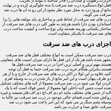
حرارت،رطوبت و صدا،آن را قادر ساخته تا بتواند از تخریب
قفل،لولا،دستگیره درب ضد سرقت یا بدنه جلوگیری کرده و در نهایت
مانع از ورود دزد به محل مورد نظر بشود.از این رو به آن ها درب ضد
سرقت می گویند.
درب های ضد سرقت از لحاظ فنی و ساختاری باید مولفه هایی را برا
استاندارد بودن دارا باشند.هرچند به طور کلی درب های ضد سرقت از
ساختار یکسانی بهرمند هستند ولی نوع ساخت و کیفیت ساخت درب
های ضد سرقت با یکدیکر متفاوت است.
اجزای درب های ضد سرقت
درب ضد سرقت ممکن است به انواع مختلف قفل های ضد سرقت
مجهز شده باشد.هر یک از این قفل ها دارای میزان امنیت های متفاوتی
هستند.مهم ترین و اصلی ترین اجزا در درب ضد سرقت،قفل ها
هستند.بنابراین هنگام خرید درب ضد سرقت حتما به قفل آن توجه
کنید.علاوه بر این لولا در اکثر درب های ضد سرقت از خارج و یا از هر
دو طرف پنهان است و این امر مانع از باز شدن درب به وسیله اهرم
کردن لولا می شود.درب ضد سرقت معمولا از لایه های مختلف تشکیل
شده است.جنس لایه داخلی آنها معمولا از جنس فولاد است که با یک
لایه از جنس های مختلف مانند ام دی اف،اچ دی اف،فلز،شیشه و غیره
روکش شده است.فضای خالی موجود در درب ضد سرقت نیز غالبا به
وسیله پشم سنگ پر می شود که این امر باعث می شود درب ضد
سرقت عایق صدا و حرارت نیز باشد