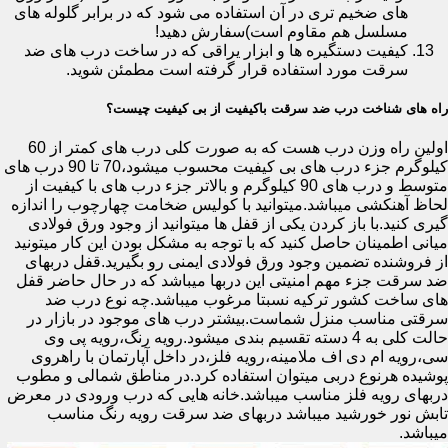
های ضخیم تری در آن استفاده می شود که در برابر گلوله های
مسلسل هم مقاوم است)سفارش دهید!
کیفیت دستگیره ها و ابزار یراقی که در ساخت درب های ضد
سرقت مورد استفاده قرار گرفته است مطمئن شوید.
راه های شناخت درب ضد سرقت باکیفیت از بی کیفیت چیست؟
اولین راه وزن درب هست که به صورت کلی درب های کمتر از 60
کیلوگرم جزء درب های بی کیفیت محسوب میشود،70 تا 90 درب های
متوسط و درب های 90 کیلوگرم و بالاتر جزء درب های با کیفیت از
لحاظ آهنکشی میباشد.میتوانید با کولیس ضخامت چهارچوب را اندازه
گیری کنید.با باز کردن یکی از قفل ها میتوانید از وجود ورق فولادی
میانی اطمینان حاصل کنید که با توجه به مشکل بودن این کار میتونید
از فروشنده تضمین وجود ورق فولادی ایمنی رو بگیرید.قفل دربهای
ضد سرقت جزء مهم امنیتی این دربها میباشد که در حال حاضر قفل
های ساخت کشور ترکیه نسبتا مرغوب میباشد.چه نوع درب ضد
سرقتی مناسب منزل شماست.بیشتر درب های موجود در بازار در
حالت کلی به 4 دسته تقسیم بندی میشود.رویه رنگ،رویه پی وی
سی،رویه ام دی اف ملامینه،رویه فلز،در داخل آپارتمان با راهروی
پوشیده هرنوع دربی میتوان استفاده کرد.در مناطق شمالی و مطوب
دربهای رویه فلز مناسب میباشد.خانه هایی که درب ورودی در معرض
تابش نور خورشید میباشد دربهای ضد سرقت رویه رنگ مناسب
میباشد.