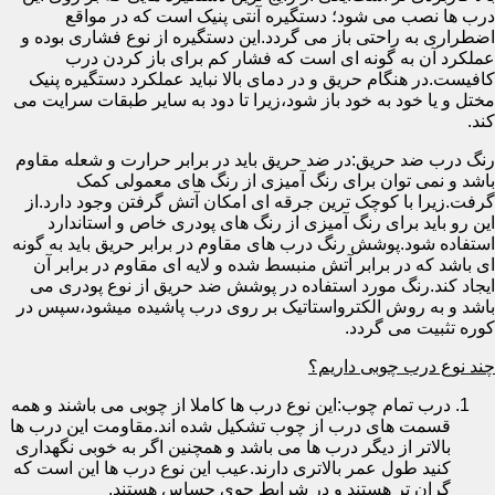
درب ها نصب می شود؛ دستگیره آنتی پنیک است که در مواقع
اضطراری به راحتی باز می گردد.این دستگیره از نوع فشاری بوده و
عملکرد آن به گونه ای است که فشار کم برای باز کردن درب
کافیست.در هنگام حریق و در دمای بالا نباید عملکرد دستگیره پنیک
مختل و یا خود به خود باز شود،زیرا تا دود به سایر طبقات سرایت می
کند.
رنگ درب ضد حریق:در ضد حریق باید در برابر حرارت و شعله مقاوم
باشد و نمی توان برای رنگ آمیزی از رنگ های معمولی کمک
گرفت.زیرا با کوچک ترین جرقه ای امکان آتش گرفتن وجود دارد.از
این رو باید برای رنگ آمیزی از رنگ های پودری خاص و استاندارد
استفاده شود.پوشش رنگ درب های مقاوم در برابر حریق باید به گونه
ای باشد که در برابر آتش منبسط شده و لایه ای مقاوم در برابر آن
ایجاد کند.رنگ مورد استفاده در پوشش ضد حریق از نوع پودری می
باشد و به روش الکترواستاتیک بر روی درب پاشیده میشود،سپس در
کوره تثبیت می گردد.
چند نوع درب چوبی داریم؟
درب تمام چوب:این نوع درب ها کاملا از چوبی می باشند و همه
قسمت های درب از چوب تشکیل شده اند.مقاومت این درب ها
بالاتر از دیگر درب ها می باشد و همچنین اگر به خوبی نگهداری
کنید طول عمر بالاتری دارند.عیب این نوع درب ها این است که
گران تر هستند و در شرایط جوی حساس هستند.