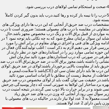
4-صحت و استحکام تمامی لولاهای درب بررسی شود.
5-درب را تا نیمه باز کرده و رها کنید،درب باید بدون گیر کردن کاملاً
بسته شود.
مشخصات درب ضد حریق:از آنجایی که این درب ها دارای ویژگی های
متفاوتی در مقایسه با درب های معمولی هستند؛ ضروری است تا درب
به مواردی از قبیل یراق آلات و رنگ درب مخصوص مجهز باشد.حال
شاید این سوال برایتان مطرح شود که به چه نکاتی باید توجه نمود ؟ در
ادامه ویژگی های فنی و اجزای دربهای مقاوم در برابر آتش را مورد
بررسی قرار می دهیم.لازم به ذکر است ؛ اغلب تولیدکنندگان فعال در
این حوزه تمامی موارد زیر را در استانداردهای خود در نظر دارند.از
طرفی در صورتی که درب استانداردهای مورد تائید سازمان آتش
نشانی را داشته باشد،مجوز یراق آلات در ضد حریق:یراق آلات درب ضد
حریق باید از مقاومت بالایی برخوردار باشند:لولای در ضد حریق :لولای
این درب ها باید دارای نشان سی ای (CE)باشد تا سلامت،ایمنی و
حفاظت از محیط زیست آن مطابق با الزامات اساسی مورد تائید
باشد.در حقیقت می توان گفت باید از لولای مخصوص درب ضد حریق
بهره برد.ساختار این لولاها به صورتی است که دچار پوسیدگی،چرخش
نمی شوند و در برابر حرارت بالا ذوب نمی گردند،در نتیجه امنیت درب
زیر سوال نمی رود.از آنجایی که وزن درب های ضد حریق زیاد
است،معمولاً به 3 عدد لولا نیاز دارند.در حالیکه درب های معمولی با
وزن پایین دارای 2 عدد لولا هستند.