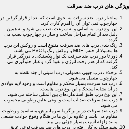
ویژگی های درب ضد سرقت
ساختار درب ضد سرقت به نحوی است که بعد از قرار گرفتن در
چهارچوب نمی توان آن را اهرم کاری کرد.
این نوع درب به آسانی و به سرعت نصب می شود و به همین
دلیل بعد از اتمام مراحل ساخت و ساز در چهارچوب نصب می
گردد.
رنگ بندی درب های ضد سرقت متنوع است و روکش این درب
ها معمولا از جنس MDF با روکش رنگ یا PVC می باشد.
دور تا دور درب ضد سرقت یک نوار پلاستیکی یا درزگیر قرار
گرفته که از هدر رفت انرژی و نفوذ گرد و غبار جلوگیری می
کند.
برخلاف درب چوبی معمولی،درب امنیتی از چند نقطه به
چهارچوب متصل می شود.
درب ضد سرقت بسیار محکم و مقاوم است و وجود لایه فولادی
در آن نشانه استحکام این نوع درب هاست.
این نوع درب طبق استانداردهای بین المللی ساخته می شود.
درب ضد سرقت ضد آب است و نوعی عایق رطوبتی محسوب
می شود.
درب ضد سرقت در برابر گرما،سرما،برش،مته،اسید و رطوبت
مقاوم می باشد و علاوه بر این ها در هنگام وقوع حوادث طبیعی
مانند زلزله آسیب بسیار جزئی می بیند.
پشم سنگ به کار رفته در درب های ضد سرقت نوعی عایق