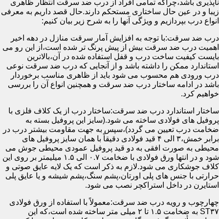
ناپذیری باشد،چراکه تمامی افراد از درب ضد سرقت انتظار ظاهری
زیبا و در عین حال ساختاری مستحکم دارند.حال قصد داریم به معرفی
انواع درب بپردازیم و ویژگی آنها را به شرح زیر بیان کنیم:
درب ضد سرقت:با توجه به افزایش آمار سرقت منازل در دهه اخیر
اهمیت درب ضد سرقت بیش از پیش پرنگ تر شده است،از این رو می
بایست کیفیت ساخت درب و قفل استفاده شده در آن،بالاترین
استاندارد ممکن را داشته باشد و از آنجایی که درب ضد سرقت نوعی
درب ورودی هم محسوب می شود باید از ظاهری مناسب برخوردار
باشد در ادامه ساختار درب ضد سرقت و همچنین انواع آن را بررسی
خواهیم کرد.
ساختار استاندارد درب ضد سرقت:ساختار درب از یک کلاف فلزی با
پروفیل های فولادی ساخته می شود.(سایز این پروفیل بسته به
ضخامت درب تعیین می گردد)،سپس به جهت مقاومت بیشتر درب در
برابر خمش،۳ الی ۴ قید فولادی دقیقاً با همان سایز پروفیل های
محیطی به صورت افقی به دو قید پروفیل عمودی محیطی جوش می
شود و در انتها ورق فولادی با ضخامت ۰.۷ الی ۱.۵ میلیمتر بر روی این
کلاف جوشکاری می شود.لازم به ذکر است که یک لایه عایق صوتی و
حرارتی با جنس های پلی اورتان،پشم سنگ،پشم شیشه و یا عایق پلی
استایرن در داخل استراکچر نصب می شود.
چهارچوب و رویه درب ضد سرقت:معمولاً با استفاده از ورق فولادی
ST۳۷ به ضخامت ۱.۵ تا ۲ میلی متر ساخته شده است،که این