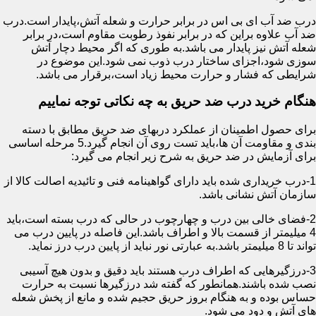
درب ضد آب ای بی اس در برابر حرارت و شعله آتش،پایدار است.درب
ضد آب علاوه براین که در برابر نفوذ رطوبت مقاوم است،در برابر
شعله آتش نیز پایدار می باشد.به طوری که اگر محیط دچار آتش
سوزی شود،اجزای ساختار درب ذوب نمی شود.این موضوع در
شرایطی که فشار و حرارت محیط زیاد است،برقرار می باشد.
هنگام خرید درب ضد حریق به چه نکاتی توجه نماییم
برای حصول اطمینان از عملکرد دربهای ضد حریق مطابق با دسته
بندی و مقاومت آن ها،باید تست روی آن انجام گیرد.5 مرحله اساسی
برای آزمایش در ضد حریق به شرح زیر انجام می گیرد:
1-درب خریداری شده باید دارای گواهینامه فنی و تائیدیه اصالت کالا از
سازمان آتش نشانی باشد.
2-فضای خالی بین درب و چهارچوب در حالی که درب بسته است،باید
4 میلیمتر از قسمت بالا و اطراف باشد.این فاصله در پایین درب می
تواند تا 8 میلیمتر باشد.به عبارتی نور نباید از پایین درب درز نماید.
3-درزگیرهایی که اطراف درب هستند باید دقیق و بدون هیچ آسیبی
نصب شده باشند.همانطور که گفته شد درزگیرها نسبت به حرارت
حساس بوده و به هنگام بروز حریق حجیم شده و مانع از پخش شعله
های آتش و دود می شود.