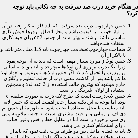
در هنگام خرید درب ضد سرقت به چه نکاتی باید توجه
کرد؟
جنس چهارچوب درب ضد سرقت :که باید فلز به کار رفته در آن
از آلیاژ خوب و با کیفیت باشد و محل اتصال ورق ها جوش کاری
مناسبی داشته باشند و بهتر است از جوش co2 برای جوشکاری
استفاده شده باشد.
ضخامت چهارچوب:ضخامت چهارچوب باید 1.5 میلی متر باشد و
یا بالاتر از آن
جنس لولا:از موارد بسیار مهمی است که باید به آن توجه نمود
زیرا لنگه درب بر روی این لولا ها میچرخد و باید بتواند به آسانی
وزن درب را تحمل کند که اگر جنس لولا ها نامرغوب و تعداد لولا
ها کم باشد پس از گذشت مدتی درب از حالت تنظیم و رگلاژی
خارج میشود که بهترین حالت استفاده از 3 عدد لولا و همچنین
استفاده از لولای بلبرینگ دار است.
جنس لایه:درست است که طرح لایه درب به صورت سلیقه ای
بوده اما توجه به این نکته بسیار حائز اهمیت است که جنس لایه
باید متناسب با محل استفاده انتخاب شود به طور مثال جنس ام
دی اف از زیبایی و براقیت بیشتری نسبت به جنس ملامینه و پی
وی سی برخوردار است اما در مقابل خط و خش و نور آفتاب
دارای استحکام کمتری می باشد.
باید به فضای داخلی بین دو طرف درب دقت نمود که باید از
ورقی فولادی تشکیل شده باشد و اگر داخل درب خالی از ورق