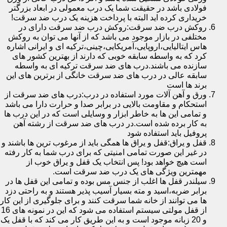
فولادی باشد در حقیقت شما یک درب معمولی در ابعاد بزرگتر
خریداری کرده اید البته با پرداخت هزینه یک درب ضد سرقت!
روکش درب ضد سرقت:روکش درب ضد سرقت دارای در
مختلفی در بازار موجود می باشد که از آنها می توان به روکش
هاس ایتالیایی،اروپایی،آمریکایی،چینی،ترکیه ای و ایرانی اشاره
کرد که به واسطه سابقه خوبی که دارند از بهترین کشور های
سازنده می باشند.درب های ضد سرقت ترکیه ای به واسطه
سابقه عالی در درب های ضد سرقت خانگی از برترین های این
برند ها است
ورق و آهن آلات مورد استفاده در درب:درب های ضد سرقت از
استحکام و مقاومت بالایی در برابر صدا و حرارت دارا می باشد
و تمامی این ها به خاطر ابزار و وسایلی است که در این درب ها
به کار برده شده است.در درب های ضد سرقت از رشته آهن
پروفیل باید استفاده شود
قفل و یراق:قفل و یراق ها همگی باید از مرغوب ترین ها باشند و
در غیر این صورت تمامی امنیتی که برای درب شما به کار رفته
است هیچ خواهد بود! پس انتخاب یک قفل و یراق خوب از
مهمترین ویژگی های یک درب ضد سرقت است.
سیلندر قفل ها اغلب از جنس مس بوده و تمامی این قفل ها در
برابر ضربه،اسید و مته بسیار آسیب پذیر هستند و به راحتی دزد
ها می توانند از خانه شما سرقت کنند و برای جلوگیری از این کار
از قفل مولتی سیستم استفاده می شود که این در نمونه های 16
و 20 زبانه موجود است و به این طریق کار می کند که با قفل یک