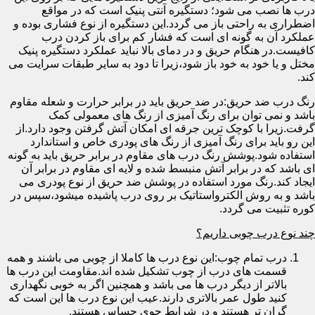
درب ها نصب می شود؛ دستگیره آنتی پنیک است که در مواقع
اضطراری به راحتی باز می گردد.این دستگیره از نوع فشاری بوده و
عملکرد آن به گونه ای است که فشار کم برای باز کردن درب
کافیست.در هنگام حریق و در دمای بالا نباید عملکرد دستگیره پنیک
مختل و یا خود به خود باز شود،زیرا تا دود به سایر طبقات سرایت می
کند.
رنگ درب ضد حریق:در ضد حریق باید در برابر حرارت و شعله مقاوم
باشد و نمی توان برای رنگ آمیزی از رنگ های معمولی کمک
گرفت.زیرا با کوچک ترین جرقه ای امکان آتش گرفتن وجود دارد.از
این رو باید برای رنگ آمیزی از رنگ های پودری خاص و استاندارد
استفاده شود.پوشش رنگ درب های مقاوم در برابر حریق باید به گونه
ای باشد که در برابر آتش منبسط شده و لایه ای مقاوم در برابر آن
ایجاد کند.رنگ مورد استفاده در پوشش ضد حریق از نوع پودری می
باشد و به روش الکترواستاتیک بر روی درب پاشیده میشود،سپس در
کوره تثبیت می گردد.
چند نوع درب چوبی داریم؟
درب تمام چوب:این نوع درب ها کاملا از چوبی می باشند و همه
قسمت های درب از چوب تشکیل شده اند.مقاومت این درب ها
بالاتر از دیگر درب ها می باشد و همچنین اگر به خوبی نگهداری
کنید طول عمر بالاتری دارند.عیب این نوع درب ها این است که
گران تر هستند و در شرایط جوی حساس هستند.