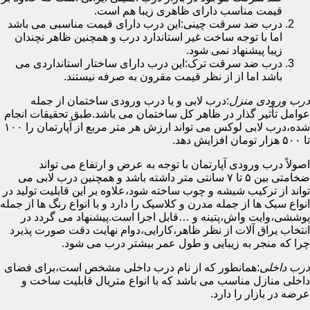
قیمت مناسب دارای ظاهری زیبا هم است.
درب ضد سرقت چینی:این درب دارای قیمت مناسبی می باشد
اما با توجه ساخت غیر استاندارد درب و همچنین ظاهر نچندان
زیبا پیشنهاد نمی شود.
درب ضد سرقت ترک:این درب دارای ساختار استانداردی می
باشد اما از از نظر قیمت مقرون به صرفه نیستند.
درب ورودی منزل
:درب لابی و یا درب ورودی ساختمان از جمله
عوامل تأثیر گذار در ظاهر کل ساختمان می باشد.طبق تحقیقات انجام
شده،درب لابی لوکس می تواند ارزش هر متر مربع از آپارتمان را ۱۰۰
تا ۵۰۰ هزار تومان افزایش دهد.
اصولاً درب ورودی آپارتمان با توجه به عرض و ارتفاع می تواند
ضخامتی بین ۵ تا ۷ سانتی متر داشته باشد و همچنین درب لابی می
تواند از ترکیب شیشه و چوب ساخته شود،علاوه بر این قابلیت تولید در
انواع سبک ها از جمله مدرن و کلاسیک را دارد و با انواع رنگ ها از جمله
پوششی،وایت واش،پتینه و …قابل اجرا است.پیشنهاد می گردد در
انتخاب یراق آلات از نظر ظاهر،کارایی،دوام نهایت دقت صورت پذیرد
چرا که منجر به زیبایی و طول عمر بیشتر درب می شود.
درب داخلی
:همانطور که از نام درب داخلی مشخص است،برای فضای
داخلی منازل مناسب می باشد که با انواع متریال قابلیت ساخت و
عرضه در بازار را دارد.