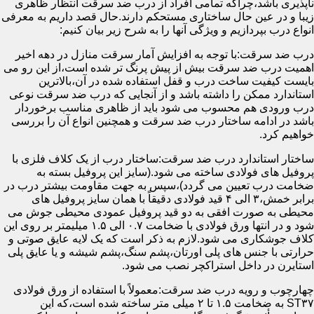
ناپذیری باشد،چراکه تمامی افراد از درب ضد سرقت انتظار ظاهری
زیبا و در عین حال ساختاری مستحکم دارند.حال قصد داریم به معرفی
انواع درب بپردازیم و ویژگی آنها را به شرح زیر بیان کنیم:
درب ضد سرقت:با توجه به افزایش آمار سرقت منازل در دهه اخیر
اهمیت درب ضد سرقت بیش از پیش پرنگ تر شده است،از این رو می
بایست کیفیت ساخت درب و قفل استفاده شده در آن،بالاترین
استاندارد ممکن را داشته باشد و از آنجایی که درب ضد سرقت نوعی
درب ورودی هم محسوب می شود باید از ظاهری مناسب برخوردار
باشد در ادامه ساختار درب ضد سرقت و همچنین انواع آن را بررسی
خواهیم کرد.
ساختار استاندارد درب ضد سرقت:ساختار درب از یک کلاف فلزی با
پروفیل های فولادی ساخته می شود.(سایز این پروفیل بسته به
ضخامت درب تعیین می گردد)،سپس به جهت مقاومت بیشتر درب در
برابر خمش،۳ الی ۴ قید فولادی دقیقاً با همان سایز پروفیل های
محیطی به صورت افقی به دو قید پروفیل عمودی محیطی جوش می
شود و در انتها ورق فولادی با ضخامت ۰.۷ الی ۱.۵ میلیمتر بر روی این
کلاف جوشکاری می شود.لازم به ذکر است که یک لایه عایق صوتی و
حرارتی با جنس های پلی اورتان،پشم سنگ،پشم شیشه و یا عایق پلی
استایرن در داخل استراکچر نصب می شود.
چهارچوب و رویه درب ضد سرقت:معمولاً با استفاده از ورق فولادی
ST۳۷ به ضخامت ۱.۵ تا ۲ میلی متر ساخته شده است،که این