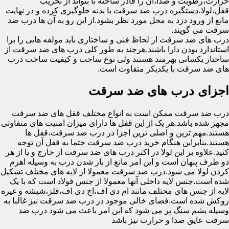
حرارت،رطوبت و صدا،آن را قادر ساخته تا بتواند از تخریب
قفل،لولا،دستگیره درب ضد سرقت یا بدنه جلوگیری کرده و در نهایت
مانع از ورود دزد به محل مورد نظر بشود.از این رو به آن ها درب ضد
سرقت می گویند.
درب های ضد سرقت از لحاظ فنی و ساختاری باید مولفه هایی را برا
استاندارد بودن دارا باشند.هرچند به طور کلی درب های ضد سرقت از
ساختار یکسانی بهرمند هستند ولی نوع ساخت و کیفیت ساخت درب
های ضد سرقت با یکدیکر متفاوت است.
اجزای درب های ضد سرقت
درب ضد سرقت ممکن است به انواع مختلف قفل های ضد سرقت
مجهز شده باشد.هر یک از این قفل ها دارای میزان امنیت های متفاوتی
هستند.مهم ترین و اصلی ترین اجزا در درب ضد سرقت،قفل ها
هستند.بنابراین هنگام خرید درب ضد سرقت حتما به قفل آن توجه
کنید.علاوه بر این لولا در اکثر درب های ضد سرقت از خارج و یا از هر
دو طرف پنهان است و این امر مانع از باز شدن درب به وسیله اهرم
کردن لولا می شود.درب ضد سرقت معمولا از لایه های مختلف تشکیل
شده است.جنس لایه داخلی آنها معمولا از جنس فولاد است که با یک
لایه از جنس های مختلف مانند ام دی اف،اچ دی اف،فلز،شیشه و غیره
روکش شده است.فضای خالی موجود در درب ضد سرقت نیز غالبا به
وسیله پشم سنگ پر می شود که این امر باعث می شود درب ضد
سرقت عایق صدا و حرارت نیز باشد