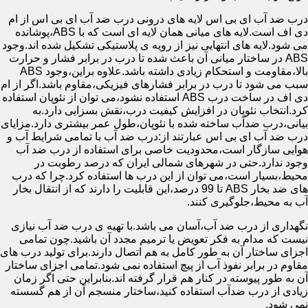
درب ضد آب ای بی اس لایه های درونی درب ضد آب ای بی اس از ام
دی اف است.لایه های میانی همان لایه ای است که با ABS،پوشانده
می شود.لایه های انتهایی نیز از رویه ی پلاستیکی تشکیل شده اند.وجود
ABS در ساختار میانی آن باعث شده تا درب در برابر فشار و حرارت
بالا،مقاومت و استحکام زیادی داشته باشد.علاوه براین،وجود ABS
سبب می شود تا درب در برابر فشارهای فیزیکی،مقاوم باشد.اگر از ام
دی اف در ساخت درب ABS استفاده نشود،می توان از نئوپان استفاده
کرد.انتخاب نئوپان در افزایش کیفیت درب،نقش بسزایی دارد.به
بیانی،درب ضدآب ساخته شده با نئوپان،طول عمر بیشتری دارد.مزایای
درب ضد آب ای بی اس عبارتند از:درب ضد آب با تمامی شرایط آب و
هوایی سازگار است،محدودیت خاصی برای استفاده از درب ضد آب
وجود ندارد.حتی در شهرهای شمالی ایران که درصد رطوبت در
محیط،بسیار است،می توان از این درب ها استفاده کرد.چرا که درب
های ضد بخار ABS تا 99 درصد،این قابلیت را دارند که از انتقال بخار
آب به محیط،جلوگیری کنند.
نگهداری از درب ضد آب،آسان می باشد.با تهیه ی درب ضد آب نیازی
نیست که مدام به فکر تعویض یا ترمیم مجدد آن باشید.چون تمامی
اجزای ساختار آن به طور کامل به هم اتصال دارند.برای تولید درب های
مقاوم در برابر نفوذ آب از پیچ استفاده نمی شود.تمامی اجزای ساختار
آن به طور پیوسته در کنار هم قرار گرفته اند.بنابراین حتی اگر زمان
زیادی از درب ضدآب استفاده کنید،ساختار منسجم آن از هم گسسته
نمی شود.