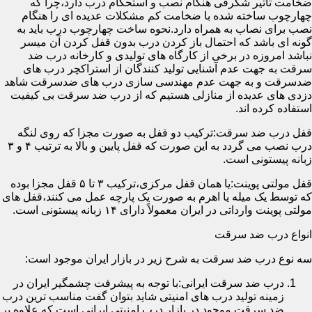
ضخامت تأثیر شگرفی هنگام نصب و استحکام درب دارد،چرا که
چهارچوب ساخته شده با ضخامت کم مشکلات عدیده ای را هنگام
نصب برای نصاب به همراه دارد.نحوه ساخت چهارچوب درب باید به
گونه ای باشد که احتمال باز کردن درب بدون قفل کردن آن میسر
نباشد امروزه در برخی از کارگاه های تولیدی و کارخانه درب ضد
سرقت به جهت عدم آشنایی تولید کنندگان از استراکچر درب های
ضدسرقت و به جهت عدم مهندسی سازی درب های ضدسرقت شاهد
دزدی های عدیده از منازلی هستیم که از درب ضد سرقت بی کیفیت
استفاده کرده اند.
قفل درب ضد سرقت:ترکیب دو قفل به صورت مجزا که روی لنگه
درب نصب می گردد به این صورت که قفل پایین و بالا به ترتیب ۴ و ۳
زبانه پیستونی است.
قفل مولتی پوینت:یا همان قفل مرکزی،ترکیب ۳ تا ۵ قفل مجزا بوده
که توسط یک میله یا اهرم به صورت یک پارچه عمل می کنند،قفل های
مولتی پوینت وارداتی در ایران معمولاً دارای ۱۴ زبانه پیستونی است.
انواع درب ضد سرقت
سه نوع درب ضد سرقت به شرح زیر در بازار ایران موجود است:
درب ضد سرقت ایرانی:با توجه به پیشرفت چشمگیر ایران در
زمینه تولید درب های امنیتی شاید بتوان گفت مناسب ترین درب
ضد سرقت موجود در بازار درب امنیتی ایرانی است که علاوه بر