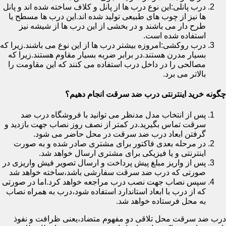
درب پانلی:این نوع درب ها از پانل و کلاف ساخته شده اند و پانل
ها نیز از چوب های طبیعی تولید شده اند.این درب ها مسطح یا
طرح دار می باشند و در بخشی از این درب ها از شیشه نیز
استفاده شده است.
درب روکشی:امروزه بیشتر درب ها از این نوع می باشند.زیرا که
بسیار مدرن هستند.در برابر ضربه بسیار مقاوم هستند.زیرا که
مصالحی را در داخل درب استفاده می کنند که این مقاومت را
بالاتر می برد.
چگونه خرید اینترنتی درب ضد سرقت انجام دهیم؟
پس از انتخاب مدل مدنظر می توانید با فروشگاه درب ضد
سرقت تماس بگیرید.در کمتر از نصف روز نصاب جهت بازدید و
گرفتن ابعاد درب ضد سرقت در محل حاضر می شود.
در مرحله بعدی فاکتور برای مشتری صادر شده و به صورت
اینترنتی و یا فیزیکی برای مشتری ارسال خواهد شد.
پس از واریز مبلغ پیش پرداخت و ارسال تصویر فیش واریزی در
صورتی که درب ضد سرقت سفارشی باشد،ساخته خواهد شد
سپس نصاب جهت نصب درب مراجعه خواهد کرد.اما در صورتی
که از درب با ابعاد استاندارد استفاده شود،درب به همراه نصاب
به محل فرستاده خواهد شد.
درب ضد سرقت محل تلاقی دو مفهوم متضاد،یعنی ظرافت و نفوذ