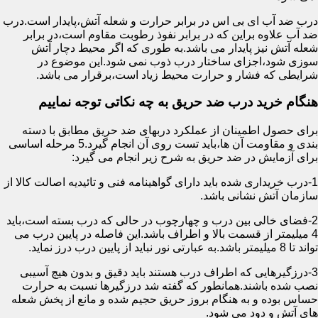
درب ضد آب ای بی اس در برابر حرارت و شعله آتش،پایدار است.درب
ضد آب علاوه براین که در برابر نفوذ رطوبت مقاوم است،در برابر
شعله آتش نیز پایدار می باشد.به طوری که اگر محیط دچار آتش
سوزی شود،اجزای ساختار درب ذوب نمی شود.این موضوع در
شرایطی که فشار و حرارت محیط زیاد است،برقرار می باشد.
هنگام خرید درب ضد حریق به چه نکاتی توجه نماییم
برای حصول اطمینان از عملکرد دربهای ضد حریق مطابق با دسته
بندی و مقاومت آن ها،باید تست روی آن انجام گیرد.5 مرحله اساسی
برای آزمایش در ضد حریق به شرح زیر انجام می گیرد:
1-درب خریداری شده باید دارای گواهینامه فنی و تائیدیه اصالت کالا از
سازمان آتش نشانی باشد.
2-فضای خالی بین درب و چهارچوب در حالی که درب بسته است،باید
4 میلیمتر از قسمت بالا و اطراف باشد.این فاصله در پایین درب می
تواند تا 8 میلیمتر باشد.به عبارتی نور نباید از پایین درب درز نماید.
3-درزگیرهایی که اطراف درب هستند باید دقیق و بدون هیچ آسیبی
نصب شده باشند.همانطور که گفته شد درزگیرها نسبت به حرارت
حساس بوده و به هنگام بروز حریق حجیم شده و مانع از پخش شعله
های آتش و دود می شود.