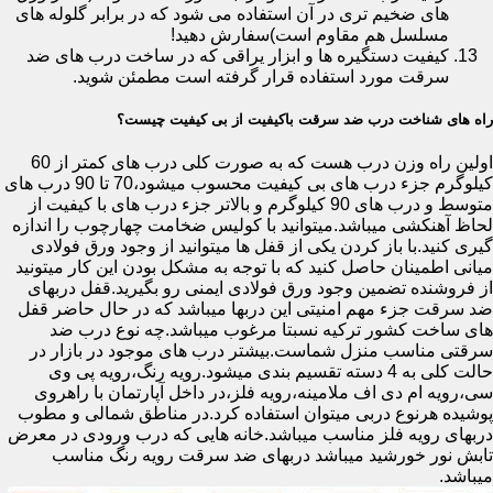
های ضخیم تری در آن استفاده می شود که در برابر گلوله های
مسلسل هم مقاوم است)سفارش دهید!
کیفیت دستگیره ها و ابزار یراقی که در ساخت درب های ضد
سرقت مورد استفاده قرار گرفته است مطمئن شوید.
راه های شناخت درب ضد سرقت باکیفیت از بی کیفیت چیست؟
اولین راه وزن درب هست که به صورت کلی درب های کمتر از 60
کیلوگرم جزء درب های بی کیفیت محسوب میشود،70 تا 90 درب های
متوسط و درب های 90 کیلوگرم و بالاتر جزء درب های با کیفیت از
لحاظ آهنکشی میباشد.میتوانید با کولیس ضخامت چهارچوب را اندازه
گیری کنید.با باز کردن یکی از قفل ها میتوانید از وجود ورق فولادی
میانی اطمینان حاصل کنید که با توجه به مشکل بودن این کار میتونید
از فروشنده تضمین وجود ورق فولادی ایمنی رو بگیرید.قفل دربهای
ضد سرقت جزء مهم امنیتی این دربها میباشد که در حال حاضر قفل
های ساخت کشور ترکیه نسبتا مرغوب میباشد.چه نوع درب ضد
سرقتی مناسب منزل شماست.بیشتر درب های موجود در بازار در
حالت کلی به 4 دسته تقسیم بندی میشود.رویه رنگ،رویه پی وی
سی،رویه ام دی اف ملامینه،رویه فلز،در داخل آپارتمان با راهروی
پوشیده هرنوع دربی میتوان استفاده کرد.در مناطق شمالی و مطوب
دربهای رویه فلز مناسب میباشد.خانه هایی که درب ورودی در معرض
تابش نور خورشید میباشد دربهای ضد سرقت رویه رنگ مناسب
میباشد.