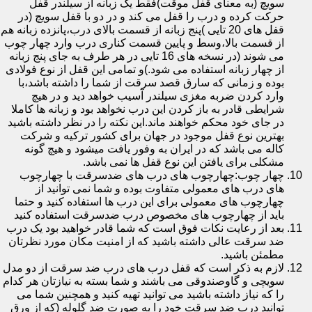
سویچ (به معنای قفل موقت)فقط یک زبانه از سیلندر قفل
حرکت کرده و درب را قفل می کند و در دو با قفل سویچ (در
قفل های 20 تایی )پنج زبانه از قسمت بالای درب،پانزده زبانه هم
از قسمت بالا،وسط و پایین قسمت کناری درب وارد چهار چوب
می شوند (در نسخه های 16 تایی در هر طرف به جای پنج زبانه
از چهار زبانه استفاده می شود.)و تمامی این قفل از نوع فولادی
بوده و زمانی که سارق قصد سرقت از شما را داشته باشد،با
وارد کردن ضربه مغزی سیلندر آسیب خواهد دید و در هیچ
شرایطی قادر به باز کردن این درب نخواهد بود و زبانه ها کاملا
در جای خود محکم خواهند ماند.این نکته را در نظر داشته باشید
بهترین نوع قفل موجود در جهان برای کشور ترکیه و شرکت
کاله می باشد که در ایران به وفور یافت میشود و هیچ گونه
مشکلی برای یافتن این نوع قفل ها نمی باشد.
چهار چوب:چهارچوب های درب های ضدسرقت با چهارچوب
های درب های معمولی متفاوت بوده و شما نمی توانید از
چهارچوب های معمولی برای این درب ها استفاده کنید و حتما
باید از چهارچوب های مخصوص درب ضدسرقت استفاده کنید
بعد از رعایت نکات فوق است که شما قادر خواهید بود یک درب
ضد سرقت عالی داشته باشید که از امنیت مکان مورد نظرتان
مطمئن باشید.
لازم به ذکر است که قفل درب های درب ضد سرقت از دو مدل
سویچی و گاوصندوقی می باشند و شما بسته به نیازتان هر کدام
را که نیاز داشته باشید می توانید تهیه کنید و همچنین شما می
توانید درب ضد سرقت خود را به صورت ضد گلوله (که از ورق