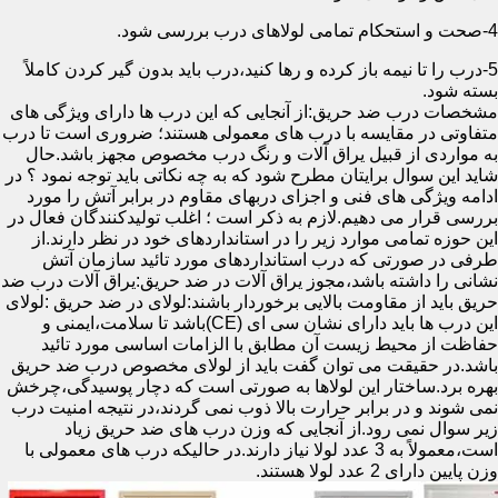
4-صحت و استحکام تمامی لولاهای درب بررسی شود.
5-درب را تا نیمه باز کرده و رها کنید،درب باید بدون گیر کردن کاملاً
بسته شود.
مشخصات درب ضد حریق:از آنجایی که این درب ها دارای ویژگی های
متفاوتی در مقایسه با درب های معمولی هستند؛ ضروری است تا درب
به مواردی از قبیل یراق آلات و رنگ درب مخصوص مجهز باشد.حال
شاید این سوال برایتان مطرح شود که به چه نکاتی باید توجه نمود ؟ در
ادامه ویژگی های فنی و اجزای دربهای مقاوم در برابر آتش را مورد
بررسی قرار می دهیم.لازم به ذکر است ؛ اغلب تولیدکنندگان فعال در
این حوزه تمامی موارد زیر را در استانداردهای خود در نظر دارند.از
طرفی در صورتی که درب استانداردهای مورد تائید سازمان آتش
نشانی را داشته باشد،مجوز یراق آلات در ضد حریق:یراق آلات درب ضد
حریق باید از مقاومت بالایی برخوردار باشند:لولای در ضد حریق :لولای
این درب ها باید دارای نشان سی ای (CE)باشد تا سلامت،ایمنی و
حفاظت از محیط زیست آن مطابق با الزامات اساسی مورد تائید
باشد.در حقیقت می توان گفت باید از لولای مخصوص درب ضد حریق
بهره برد.ساختار این لولاها به صورتی است که دچار پوسیدگی،چرخش
نمی شوند و در برابر حرارت بالا ذوب نمی گردند،در نتیجه امنیت درب
زیر سوال نمی رود.از آنجایی که وزن درب های ضد حریق زیاد
است،معمولاً به 3 عدد لولا نیاز دارند.در حالیکه درب های معمولی با
وزن پایین دارای 2 عدد لولا هستند.