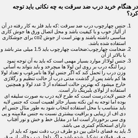
در هنگام خرید درب ضد سرقت به چه نکاتی باید توجه
کرد؟
جنس چهارچوب درب ضد سرقت :که باید فلز به کار رفته در آن
از آلیاژ خوب و با کیفیت باشد و محل اتصال ورق ها جوش کاری
مناسبی داشته باشند و بهتر است از جوش co2 برای جوشکاری
استفاده شده باشد.
ضخامت چهارچوب:ضخامت چهارچوب باید 1.5 میلی متر باشد و
یا بالاتر از آن
جنس لولا:از موارد بسیار مهمی است که باید به آن توجه نمود
زیرا لنگه درب بر روی این لولا ها میچرخد و باید بتواند به آسانی
وزن درب را تحمل کند که اگر جنس لولا ها نامرغوب و تعداد لولا
ها کم باشد پس از گذشت مدتی درب از حالت تنظیم و رگلاژی
خارج میشود که بهترین حالت استفاده از 3 عدد لولا و همچنین
استفاده از لولای بلبرینگ دار است.
جنس لایه:درست است که طرح لایه درب به صورت سلیقه ای
بوده اما توجه به این نکته بسیار حائز اهمیت است که جنس لایه
باید متناسب با محل استفاده انتخاب شود به طور مثال جنس ام
دی اف از زیبایی و براقیت بیشتری نسبت به جنس ملامینه و پی
وی سی برخوردار است اما در مقابل خط و خش و نور آفتاب
دارای استحکام کمتری می باشد.
باید به فضای داخلی بین دو طرف درب دقت نمود که باید از
ورقی فولادی تشکیل شده باشد و اگر داخل درب خالی از ورق