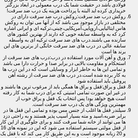
فولادی باشد در حقیقت شما یک درب معمولی در ابعاد بزرگتر
خریداری کرده اید البته با پرداخت هزینه یک درب ضد سرقت!
روکش درب ضد سرقت:روکش درب ضد سرقت دارای در
مختلفی در بازار موجود می باشد که از آنها می توان به روکش
هاس ایتالیایی،اروپایی،آمریکایی،چینی،ترکیه ای و ایرانی اشاره
کرد که به واسطه سابقه خوبی که دارند از بهترین کشور های
سازنده می باشند.درب های ضد سرقت ترکیه ای به واسطه
سابقه عالی در درب های ضد سرقت خانگی از برترین های این
برند ها است
ورق و آهن آلات مورد استفاده در درب:درب های ضد سرقت از
استحکام و مقاومت بالایی در برابر صدا و حرارت دارا می باشد
و تمامی این ها به خاطر ابزار و وسایلی است که در این درب ها
به کار برده شده است.در درب های ضد سرقت از رشته آهن
پروفیل باید استفاده شود
قفل و یراق:قفل و یراق ها همگی باید از مرغوب ترین ها باشند و
در غیر این صورت تمامی امنیتی که برای درب شما به کار رفته
است هیچ خواهد بود! پس انتخاب یک قفل و یراق خوب از
مهمترین ویژگی های یک درب ضد سرقت است.
سیلندر قفل ها اغلب از جنس مس بوده و تمامی این قفل ها در
برابر ضربه،اسید و مته بسیار آسیب پذیر هستند و به راحتی دزد
ها می توانند از خانه شما سرقت کنند و برای جلوگیری از این کار
از قفل مولتی سیستم استفاده می شود که این در نمونه های 16
و 20 زبانه موجود است و به این طریق کار می کند که با قفل یک