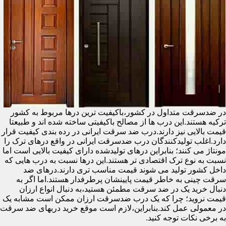
در ضدسرقت متداول در کشور،باکیفیت ترین درها مربوط به کشور
ترکیه هستند.این درب ها از مصالح باکیفیتی ساخته شده اند و طبیعتا
قیمت بالایی نیز دارند.درب ضد سرقت ایرانی در رده بندی کیفیت قرار
دارد.اغلب تولیدکنندگان درب ضدسرقت ایرانی در واقع درهای ترک را
مونتاژ می کنند؛ بنابراین درهای تولیدشده دارای کیفیت بالایی است اما
نسبت به نوع ترک اقتصادی تر هستند.این درها نسبت به درب هایی که
داخل کشور تولید می شوند قیمت مناسب تری دارند.درهای ضد
سرقت چینی به خاطر قیمت پایینشان پرطرفدار هستند.اما اگر به
دنبال خرید یک در ضد سرقت مطمئن هستید،به دنبال انواع ارزان
قیمت نروید؛ چرا که یک درب ضدسرقت ارزان ممکن است مشابه یک
در معمولی عمل کند.بنابراین،لازم است موقع خرید دربهای ضد سرقت
به برخی نکات توجه کنید.