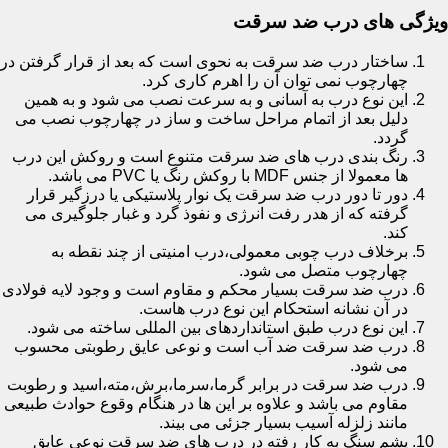
ویژگی های درب ضد سرقت
ساختار درب ضد سرقت به نحوی است که بعد از قرار گرفتن در
چهارچوب نمی توان آن را اهرم کاری کرد.
این نوع درب به آسانی و به سرعت نصب می شود و به همین
دلیل بعد از اتمام مراحل ساخت و ساز در چهارچوب نصب می
گردد.
رنگ بندی درب های ضد سرقت متنوع است و روکش این درب
ها معمولا از جنس MDF با روکش رنگ یا PVC می باشد.
دور تا دور درب ضد سرقت یک نوار پلاستیکی یا درزگیر قرار
گرفته که از هدر رفت انرژی و نفوذ گرد و غبار جلوگیری می
کند.
برخلاف درب چوبی معمولی،درب امنیتی از چند نقطه به
چهارچوب متصل می شود.
درب ضد سرقت بسیار محکم و مقاوم است و وجود لایه فولادی
در آن نشانه استحکام این نوع درب هاست.
این نوع درب طبق استانداردهای بین المللی ساخته می شود.
درب ضد سرقت ضد آب است و نوعی عایق رطوبتی محسوب
می شود.
درب ضد سرقت در برابر گرما،سرما،برش،مته،اسید و رطوبت
مقاوم می باشد و علاوه بر این ها در هنگام وقوع حوادث طبیعی
مانند زلزله آسیب بسیار جزئی می بیند.
پشم سنگ به کار رفته در درب های ضد سرقت نوعی عایق