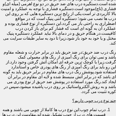
شده است.دستگیره درب های ضد حریق در دو نوع اهرمی (میله ای)و
فشاری (تاچ)موجود است.دستگیره فشاری با توجه به عملکرد و امنیت
بالا کاربردی تر است.یکی از رایج ترین دستگیره هایی که بر روی این
درب ها نصب می شود؛ دستگیره آنتی پنیک است که در مواقع
اضطراری به راحتی باز می گردد.این دستگیره از نوع فشاری بوده و
عملکرد آن به گونه ای است که فشار کم برای باز کردن درب
کافیست.در هنگام حریق و در دمای بالا نباید عملکرد دستگیره پنیک
مختل و یا خود به خود باز شود،زیرا تا دود به سایر طبقات سرایت می
کند.
رنگ درب ضد حریق:در ضد حریق باید در برابر حرارت و شعله مقاوم
باشد و نمی توان برای رنگ آمیزی از رنگ های معمولی کمک
گرفت.زیرا با کوچک ترین جرقه ای امکان آتش گرفتن وجود دارد.از
این رو باید برای رنگ آمیزی از رنگ های پودری خاص و استاندارد
استفاده شود.پوشش رنگ درب های مقاوم در برابر حریق باید به گونه
ای باشد که در برابر آتش منبسط شده و لایه ای مقاوم در برابر آن
ایجاد کند.رنگ مورد استفاده در پوشش ضد حریق از نوع پودری می
باشد و به روش الکترواستاتیک بر روی درب پاشیده میشود،سپس در
کوره تثبیت می گردد.
چند نوع درب چوبی داریم؟
درب تمام چوب:این نوع درب ها کاملا از چوبی می باشند و همه
قسمت های درب از چوب تشکیل شده اند.مقاومت این درب ها