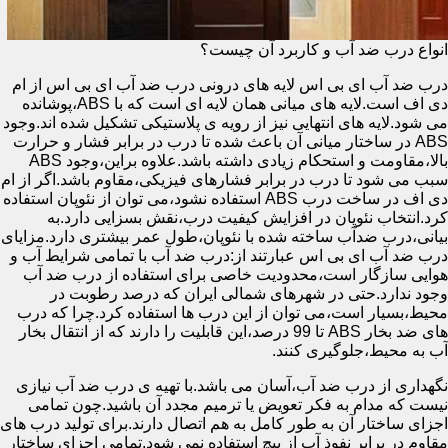
انواع درب ضد آب و کاربرد آن چیست؟
درب ضد آب ای بی اس لایه های درونی درب ضد آب ای بی اس از ام
دی اف است.لایه های میانی همان لایه ای است که با ABS،پوشانده
می شود.لایه های انتهایی نیز از رویه ی پلاستیکی تشکیل شده اند.وجود
ABS در ساختار میانی آن باعث شده تا درب در برابر فشار و حرارت
بالا،مقاومت و استحکام زیادی داشته باشد.علاوه براین،وجود ABS
سبب می شود تا درب در برابر فشارهای فیزیکی،مقاوم باشد.اگر از ام
دی اف در ساخت درب ABS استفاده نشود،می توان از نئوپان استفاده
کرد.انتخاب نئوپان در افزایش کیفیت درب،نقش بسزایی دارد.به
بیانی،درب ضدآب ساخته شده با نئوپان،طول عمر بیشتری دارد.مزایای
درب ضد آب ای بی اس عبارتند از:درب ضد آب با تمامی شرایط آب و
هوایی سازگار است،محدودیت خاصی برای استفاده از درب ضد آب
وجود ندارد.حتی در شهرهای شمالی ایران که درصد رطوبت در
محیط،بسیار است،می توان از این درب ها استفاده کرد.چرا که درب
های ضد بخار ABS تا 99 درصد،این قابلیت را دارند که از انتقال بخار
آب به محیط،جلوگیری کنند.
نگهداری از درب ضد آب،آسان می باشد.با تهیه ی درب ضد آب نیازی
نیست که مدام به فکر تعویض یا ترمیم مجدد آن باشید.چون تمامی
اجزای ساختار آن به طور کامل به هم اتصال دارند.برای تولید درب های
مقاوم در برابر نفوذ آب از پیچ استفاده نمی شود.تمامی اجزای ساختار