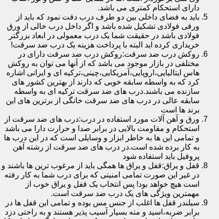
دارای استحکام کمتری می باشد.
باید به فضای داخلی بین دو طرف درب دقت نمود که باید از
ورقی فولادی تشکیل شده باشد و اگر داخل درب خالی از ورق
فولادی باشد در حقیقت شما یک درب معمولی در ابعاد بزرگتر
خریداری کرده اید البته با پرداخت هزینه یک درب ضد سرقت!
روکش درب ضد سرقت:روکش درب ضد سرقت دارای در
مختلفی در بازار موجود می باشد که از آنها می توان به روکش
هاس ایتالیایی،اروپایی،آمریکایی،چینی،ترکیه ای و ایرانی اشاره
کرد که به واسطه سابقه خوبی که دارند از بهترین کشور های
سازنده می باشند.درب های ضد سرقت ترکیه ای به واسطه
سابقه عالی در درب های ضد سرقت خانگی از برترین های این
برند ها است
ورق و آهن آلات مورد استفاده در درب:درب های ضد سرقت از
استحکام و مقاومت بالایی در برابر صدا و حرارت دارا می باشد
و تمامی این ها به خاطر ابزار و وسایلی است که در این درب ها
به کار برده شده است.در درب های ضد سرقت از رشته آهن
پروفیل باید استفاده شود
قفل و یراق:قفل و یراق ها همگی باید از مرغوب ترین ها باشند و
در غیر این صورت تمامی امنیتی که برای درب شما به کار رفته
است هیچ خواهد بود! پس انتخاب یک قفل و یراق خوب از
مهمترین ویژگی های یک درب ضد سرقت است.
سیلندر قفل ها اغلب از جنس مس بوده و تمامی این قفل ها در
برابر ضربه،اسید و مته بسیار آسیب پذیر هستند و به راحتی دزد