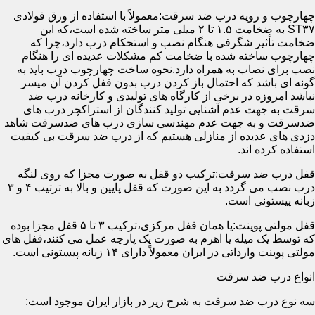
چهارچوب و رویه درب ضد سرقت:معمولاً با استفاده از ورق فولادی
ST۳۷ به ضخامت ۱.۵ تا ۲ میلی متر ساخته شده است،که این
ضخامت تأثیر شگرفی هنگام نصب و استحکام درب دارد،چرا که
چهارچوب ساخته شده با ضخامت کم مشکلات عدیده ای را هنگام
نصب برای نصاب به همراه دارد.نحوه ساخت چهارچوب درب باید به
گونه ای باشد که احتمال باز کردن درب بدون قفل کردن آن میسر
نباشد امروزه در برخی از کارگاه های تولیدی و کارخانه درب ضد
سرقت به جهت عدم آشنایی تولید کنندگان از استراکچر درب های
ضدسرقت و به جهت عدم مهندسی سازی درب های ضدسرقت شاهد
دزدی های عدیده از منازلی هستیم که از درب ضد سرقت بی کیفیت
استفاده کرده اند.
قفل درب ضد سرقت:ترکیب دو قفل به صورت مجزا که روی لنگه
درب نصب می گردد به این صورت که قفل پایین و بالا به ترتیب ۴ و ۳
زبانه پیستونی است.
قفل مولتی پوینت:یا همان قفل مرکزی،ترکیب ۳ تا ۵ قفل مجزا بوده
که توسط یک میله یا اهرم به صورت یک پارچه عمل می کنند،قفل های
مولتی پوینت وارداتی در ایران معمولاً دارای ۱۴ زبانه پیستونی است.
انواع درب ضد سرقت
سه نوع درب ضد سرقت به شرح زیر در بازار ایران موجود است: