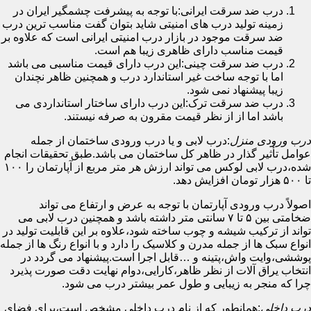
درب ضد سرقت ایرانی:با توجه به پیشرفت چشمگیر ایران در
زمینه تولید درب های امنیتی شاید بتوان گفت مناسب ترین درب
ضد سرقت موجود در بازار درب امنیتی ایرانی است که علاوه بر
قیمت مناسب دارای ظاهری زیبا هم است.
درب ضد سرقت چینی:این درب دارای قیمت مناسبی می باشد
اما با توجه ساخت غیر استاندارد درب و همچنین ظاهر نچندان
زیبا پیشنهاد نمی شود.
درب ضد سرقت ترک:این درب دارای ساختار استانداردی می
باشد اما از از نظر قیمت مقرون به صرفه نیستند.
درب ورودی منزل
:درب لابی و یا درب ورودی ساختمان از جمله
عوامل تأثیر گذار در ظاهر کل ساختمان می باشد.طبق تحقیقات انجام
شده،درب لابی لوکس می تواند ارزش هر متر مربع از آپارتمان را ۱۰۰
تا ۵۰۰ هزار تومان افزایش دهد.
اصولاً درب ورودی آپارتمان با توجه به عرض و ارتفاع می تواند
ضخامتی بین ۵ تا ۷ سانتی متر داشته باشد و همچنین درب لابی می
تواند از ترکیب شیشه و چوب ساخته شود،علاوه بر این قابلیت تولید در
انواع سبک ها از جمله مدرن و کلاسیک را دارد و با انواع رنگ ها از جمله
پوششی،وایت واش،پتینه و …قابل اجرا است.پیشنهاد می گردد در
انتخاب یراق آلات از نظر ظاهر،کارایی،دوام نهایت دقت صورت پذیرد
چرا که منجر به زیبایی و طول عمر بیشتر درب می شود.
درب داخلی
:همانطور که از نام درب داخلی مشخص است،برای فضای