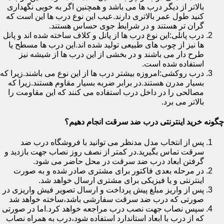
بالاتر از دیگر درب ها می باشد و همچنین اگر به خوبی نگهداری
کنید طول عمر بالاتری دارند.عیب این نوع درب ها این است که
گران تر هستند و در شرایط جوی حساس هستند.
درب پانلی:این نوع درب ها از پانل و کلاف ساخته شده اند و پانل
ها نیز از چوب های طبیعی تولید شده اند.این درب ها مسطح یا
طرح دار می باشند و در بخشی از این درب ها از شیشه نیز
استفاده شده است.
درب روکشی:امروزه بیشتر درب ها از این نوع می باشند.زیرا که
بسیار مدرن هستند.در برابر ضربه بسیار مقاوم هستند.زیرا که
مصالحی را در داخل درب استفاده می کنند که این مقاومت را
بالاتر می برد.
چگونه خرید اینترنتی درب ضد سرقت انجام دهیم؟
پس از انتخاب مدل مدنظر می توانید با فروشگاه درب ضد
سرقت تماس بگیرید.در کمتر از نصف روز نصاب جهت بازدید و
گرفتن ابعاد درب ضد سرقت در محل حاضر می شود.
در مرحله بعدی فاکتور برای مشتری صادر شده و به صورت
اینترنتی و یا فیزیکی برای مشتری ارسال خواهد شد.
پس از واریز مبلغ پیش پرداخت و ارسال تصویر فیش واریزی در
صورتی که درب ضد سرقت سفارشی باشد،ساخته خواهد شد
سپس نصاب جهت نصب درب مراجعه خواهد کرد.اما در صورتی
که از درب با ابعاد استاندارد استفاده شود،درب به همراه نصاب