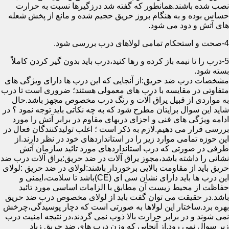
نصب شده باشند.همانطور که گفته شد درزگیرها نسبت به حرارت
حساس بوده و به هنگام بروز حریق حجیم شده و مانع از پخش شعله
های آتش و دود می شود.
4-صحت و استحکام تمامی لولاهای درب بررسی شود.
5-درب را تا نیمه باز کرده و رها کنید،درب باید بدون گیر کردن کاملاً
بسته شود.
مشخصات درب ضد حریق:از آنجایی که این درب ها دارای ویژگی های
متفاوتی در مقایسه با درب های معمولی هستند؛ ضروری است تا درب
به مواردی از قبیل یراق آلات و رنگ درب مخصوص مجهز باشد.حال
شاید این سوال برایتان مطرح شود که به چه نکاتی باید توجه نمود ؟ در
ادامه ویژگی های فنی و اجزای دربهای مقاوم در برابر آتش را مورد
بررسی قرار می دهیم.لازم به ذکر است ؛ اغلب تولیدکنندگان فعال در
این حوزه تمامی موارد زیر را در استانداردهای خود در نظر دارند.از
طرفی در صورتی که درب استانداردهای مورد تائید سازمان آتش
نشانی را داشته باشد،مجوز یراق آلات در ضد حریق:یراق آلات درب ضد
حریق باید از مقاومت بالایی برخوردار باشند:لولای در ضد حریق :لولای
این درب ها باید دارای نشان سی ای (CE)باشد تا سلامت،ایمنی و
حفاظت از محیط زیست آن مطابق با الزامات اساسی مورد تائید
باشد.در حقیقت می توان گفت باید از لولای مخصوص درب ضد حریق
بهره برد.ساختار این لولاها به صورتی است که دچار پوسیدگی،چرخش
نمی شوند و در برابر حرارت بالا ذوب نمی گردند،در نتیجه امنیت درب
زیر سوال نمی رود.از آنجایی که وزن درب های ضد حریق زیاد