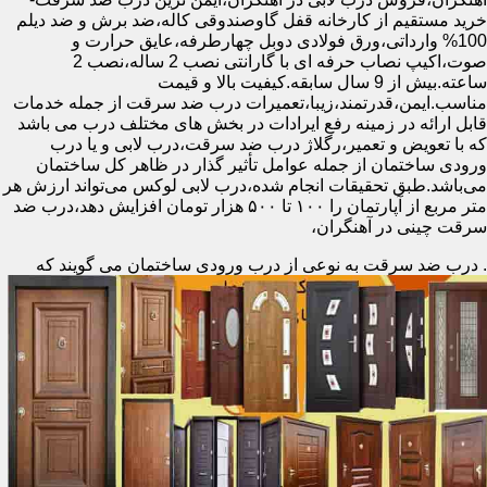
خرید مستقیم از کارخانه قفل گاوصندوقی کاله،ضد برش و ضد دیلم
100% وارداتی،ورق فولادی دوبل چهارطرفه،عایق حرارت و
صوت،اکیپ نصاب حرفه ای با گارانتی نصب 2 ساله،نصب 2
ساعته.بیش از 9 سال سابقه.کیفیت بالا و قیمت
مناسب.ایمن،قدرتمند،زیبا،تعمیرات درب ضد سرقت از جمله خدمات
قابل ارائه در زمینه رفع ایرادات در بخش های مختلف درب می باشد
که با تعویض و تعمیر،رگلاژ درب ضد سرقت،درب لابی و یا درب
ورودی ساختمان از جمله عوامل تأثیر گذار در ظاهر کل ساختمان
می‌باشد.طبق تحقیقات انجام شده،درب لابی لوکس می‌تواند ارزش هر
متر مربع از آپارتمان را ۱۰۰ تا ۵۰۰ هزار تومان افزایش دهد،درب ضد
سرقت چینی در آهنگران،
.
درب ضد سرقت به نوعی از درب ورودی ساختمان می گویند که