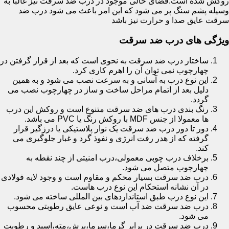
روکش شده است.فضای خالی موجود در درب ضد سرقت نیز غالبا به
وسیله پشم سنگ پر می شود که این امر باعث می شود درب ضد
سرقت عایق صدا و حرارت نیز باشد
ویژگی های درب ضد سرقت
ساختار درب ضد سرقت به نحوی است که بعد از قرار گرفتن در
چهارچوب نمی توان آن را اهرم کاری کرد.
این نوع درب به آسانی و به سرعت نصب می شود و به همین
دلیل بعد از اتمام مراحل ساخت و ساز در چهارچوب نصب می
گردد.
رنگ بندی درب های ضد سرقت متنوع است و روکش این درب
ها معمولا از جنس MDF با روکش رنگ یا PVC می باشد.
دور تا دور درب ضد سرقت یک نوار پلاستیکی یا درزگیر قرار
گرفته که از هدر رفت انرژی و نفوذ گرد و غبار جلوگیری می
کند.
برخلاف درب چوبی معمولی،درب امنیتی از چند نقطه به
چهارچوب متصل می شود.
درب ضد سرقت بسیار محکم و مقاوم است و وجود لایه فولادی
در آن نشانه استحکام این نوع درب هاست.
این نوع درب طبق استانداردهای بین المللی ساخته می شود.
درب ضد سرقت ضد آب است و نوعی عایق رطوبتی محسوب
می شود.
درب ضد سرقت در برابر گرما،سرما،برش،مته،اسید و رطوبت