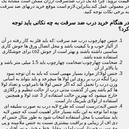
قیمت نروید؛ چرا که یک درب ضدسرقت ارزان ممکن است مشابه یک
در معمولی عمل کند.بنابراین،لازم است موقع خرید دربهای ضد سرقت
به برخی نکات توجه کنید.
در هنگام خرید درب ضد سرقت به چه نکاتی باید توجه
کرد؟
جنس چهارچوب درب ضد سرقت :که باید فلز به کار رفته در آن
از آلیاژ خوب و با کیفیت باشد و محل اتصال ورق ها جوش کاری
مناسبی داشته باشند و بهتر است از جوش co2 برای جوشکاری
استفاده شده باشد.
ضخامت چهارچوب:ضخامت چهارچوب باید 1.5 میلی متر باشد و
یا بالاتر از آن
جنس لولا:از موارد بسیار مهمی است که باید به آن توجه نمود
زیرا لنگه درب بر روی این لولا ها میچرخد و باید بتواند به آسانی
وزن درب را تحمل کند که اگر جنس لولا ها نامرغوب و تعداد لولا
ها کم باشد پس از گذشت مدتی درب از حالت تنظیم و رگلاژی
خارج میشود که بهترین حالت استفاده از 3 عدد لولا و همچنین
استفاده از لولای بلبرینگ دار است.
جنس لایه:درست است که طرح لایه درب به صورت سلیقه ای
بوده اما توجه به این نکته بسیار حائز اهمیت است که جنس لایه
باید متناسب با محل استفاده انتخاب شود به طور مثال جنس ام
دی اف از زیبایی و براقیت بیشتری نسبت به جنس ملامینه و پی
وی سی برخوردار است اما در مقابل خط و خش و نور آفتاب