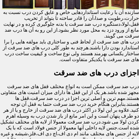
سازنده آن با رعایت استانداردهایی خاص و عایق کردن درب نسبت به
حرارت،رطوبت و صدا،آن را قادر ساخته تا بتواند از تخریب
قفل،لولا،دستگیره درب ضد سرقت یا بدنه جلوگیری کرده و در نهایت
مانع از ورود دزد به محل مورد نظر بشود.از این رو به آن ها درب ضد
سرقت می گویند.
درب های ضد سرقت از لحاظ فنی و ساختاری باید مولفه هایی را برا
استاندارد بودن دارا باشند.هرچند به طور کلی درب های ضد سرقت از
ساختار یکسانی بهرمند هستند ولی نوع ساخت و کیفیت ساخت درب
های ضد سرقت با یکدیکر متفاوت است.
اجزای درب های ضد سرقت
درب ضد سرقت ممکن است به انواع مختلف قفل های ضد سرقت
مجهز شده باشد.هر یک از این قفل ها دارای میزان امنیت های متفاوتی
هستند.مهم ترین و اصلی ترین اجزا در درب ضد سرقت،قفل ها
هستند.بنابراین هنگام خرید درب ضد سرقت حتما به قفل آن توجه
کنید.علاوه بر این لولا در اکثر درب های ضد سرقت از خارج و یا از هر
دو طرف پنهان است و این امر مانع از باز شدن درب به وسیله اهرم
کردن لولا می شود.درب ضد سرقت معمولا از لایه های مختلف تشکیل
شده است.جنس لایه داخلی آنها معمولا از جنس فولاد است که با یک
لایه از جنس های مختلف مانند ام دی اف،اچ دی اف،فلز،شیشه و غیره