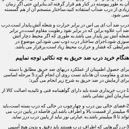
آن به طور پیوسته در کنار هم قرار گرفته اند.بنابراین حتی اگر زمان
زیادی از درب ضدآب استفاده کنید،ساختار منسجم آن از هم گسسته
نمی شود.
درب ضد آب ای بی اس در برابر حرارت و شعله آتش،پایدار است.درب
ضد آب علاوه براین که در برابر نفوذ رطوبت مقاوم است،در برابر
شعله آتش نیز پایدار می باشد.به طوری که اگر محیط دچار آتش
سوزی شود،اجزای ساختار درب ذوب نمی شود.این موضوع در
شرایطی که فشار و حرارت محیط زیاد است،برقرار می باشد.
هنگام خرید درب ضد حریق به چه نکاتی توجه نماییم
برای حصول اطمینان از عملکرد دربهای ضد حریق مطابق با دسته
بندی و مقاومت آن ها،باید تست روی آن انجام گیرد.5 مرحله اساسی
برای آزمایش در ضد حریق به شرح زیر انجام می گیرد:
1-درب خریداری شده باید دارای گواهینامه فنی و تائیدیه اصالت کالا از
سازمان آتش نشانی باشد.
2-فضای خالی بین درب و چهارچوب در حالی که درب بسته است،باید
4 میلیمتر از قسمت بالا و اطراف باشد.این فاصله در پایین درب می
تواند تا 8 میلیمتر باشد.به عبارتی نور نباید از پایین درب درز نماید.
3-درزگیرهایی که اطراف درب هستند باید دقیق و بدون هیچ آسیبی