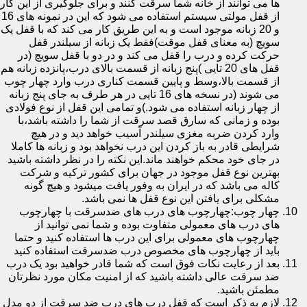
ها می توانند از خانه شما سرقت کنند و برای جلوگیری از این کار
از قفل مولتی سیستم استفاده می شود که این در نمونه های 16
و 20 زبانه موجود است و به این طریق کار می کند که با قفل یک
سویچ (به معنای قفل موقت)فقط یک زبانه از سیلندر قفل
حرکت کرده و درب را قفل می کند و در دو با قفل سویچ (در
قفل های 20 تایی )پنج زبانه از قسمت بالای درب،پانزده زبانه هم
از قسمت بالا،وسط و پایین قسمت کناری درب وارد چهار چوب
می شوند (در نسخه های 16 تایی در هر طرف به جای پنج زبانه
از چهار زبانه استفاده می شود.)و تمامی این قفل از نوع فولادی
بوده و زمانی که سارق قصد سرقت از شما را داشته باشد،با
وارد کردن ضربه مغزی سیلندر آسیب خواهد دید و در هیچ
شرایطی قادر به باز کردن این درب نخواهد بود و زبانه ها کاملا
در جای خود محکم خواهند ماند.این نکته را در نظر داشته باشید
بهترین نوع قفل موجود در جهان برای کشور ترکیه و شرکت
کاله می باشد که در ایران به وفور یافت میشود و هیچ گونه
مشکلی برای یافتن این نوع قفل ها نمی باشد.
چهار چوب:چهارچوب های درب های ضدسرقت با چهارچوب
های درب های معمولی متفاوت بوده و شما نمی توانید از
چهارچوب های معمولی برای این درب ها استفاده کنید و حتما
باید از چهارچوب های مخصوص درب ضدسرقت استفاده کنید
بعد از رعایت نکات فوق است که شما قادر خواهید بود یک درب
ضد سرقت عالی داشته باشید که از امنیت مکان مورد نظرتان
مطمئن باشید.
لازم به ذکر است که قفل درب های درب ضد سرقت از دو مدل