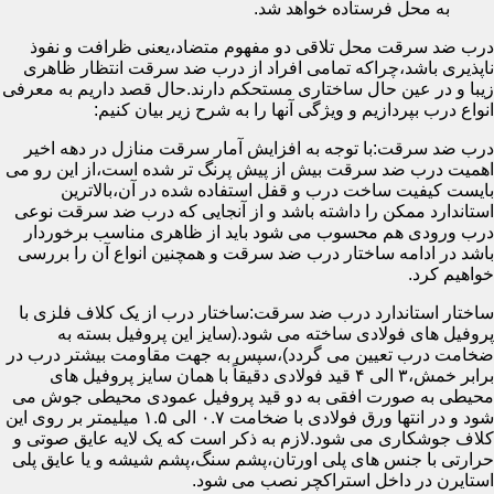
به محل فرستاده خواهد شد.
درب ضد سرقت محل تلاقی دو مفهوم متضاد،یعنی ظرافت و نفوذ
ناپذیری باشد،چراکه تمامی افراد از درب ضد سرقت انتظار ظاهری
زیبا و در عین حال ساختاری مستحکم دارند.حال قصد داریم به معرفی
انواع درب بپردازیم و ویژگی آنها را به شرح زیر بیان کنیم:
درب ضد سرقت:با توجه به افزایش آمار سرقت منازل در دهه اخیر
اهمیت درب ضد سرقت بیش از پیش پرنگ تر شده است،از این رو می
بایست کیفیت ساخت درب و قفل استفاده شده در آن،بالاترین
استاندارد ممکن را داشته باشد و از آنجایی که درب ضد سرقت نوعی
درب ورودی هم محسوب می شود باید از ظاهری مناسب برخوردار
باشد در ادامه ساختار درب ضد سرقت و همچنین انواع آن را بررسی
خواهیم کرد.
ساختار استاندارد درب ضد سرقت:ساختار درب از یک کلاف فلزی با
پروفیل های فولادی ساخته می شود.(سایز این پروفیل بسته به
ضخامت درب تعیین می گردد)،سپس به جهت مقاومت بیشتر درب در
برابر خمش،۳ الی ۴ قید فولادی دقیقاً با همان سایز پروفیل های
محیطی به صورت افقی به دو قید پروفیل عمودی محیطی جوش می
شود و در انتها ورق فولادی با ضخامت ۰.۷ الی ۱.۵ میلیمتر بر روی این
کلاف جوشکاری می شود.لازم به ذکر است که یک لایه عایق صوتی و
حرارتی با جنس های پلی اورتان،پشم سنگ،پشم شیشه و یا عایق پلی
استایرن در داخل استراکچر نصب می شود.