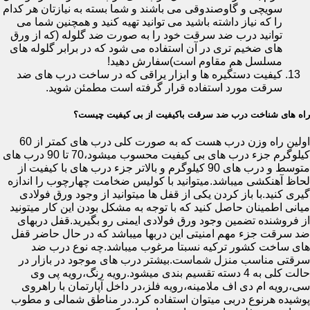
سویچی و گاوصندوقی می باشند و شما بسته به نیازتان هر کدام
را که نیاز داشته باشید می توانید تهیه کنید و همچنین شما می
توانید درب ضد سرقت خود را به صورت ضد گلوله (که از ورق
های ضخیم تری در آن استفاده می شود که در برابر گلوله های
مسلسل هم مقاوم است)سفارش دهید!
کیفیت دستگیره ها و ابزار یراقی که در ساخت درب های ضد
سرقت مورد استفاده قرار گرفته است مطمئن شوید.
راه های شناخت درب ضد سرقت باکیفیت از بی کیفیت چیست؟
اولین راه وزن درب هست که به صورت کلی درب های کمتر از 60
کیلوگرم جزء درب های بی کیفیت محسوب میشود،70 تا 90 درب های
متوسط و درب های 90 کیلوگرم و بالاتر جزء درب های با کیفیت از
لحاظ آهنکشی میباشد.میتوانید با کولیس ضخامت چهارچوب را اندازه
گیری کنید.با باز کردن یکی از قفل ها میتوانید از وجود ورق فولادی
میانی اطمینان حاصل کنید که با توجه به مشکل بودن این کار میتونید
از فروشنده تضمین وجود ورق فولادی ایمنی رو بگیرید.قفل دربهای
ضد سرقت جزء مهم امنیتی این دربها میباشد که در حال حاضر قفل
های ساخت کشور ترکیه نسبتا مرغوب میباشد.چه نوع درب ضد
سرقتی مناسب منزل شماست.بیشتر درب های موجود در بازار در
حالت کلی به 4 دسته تقسیم بندی میشود.رویه رنگ،رویه پی وی
سی،رویه ام دی اف ملامینه،رویه فلز،در داخل آپارتمان با راهروی
پوشیده هرنوع دربی میتوان استفاده کرد.در مناطق شمالی و مطوب