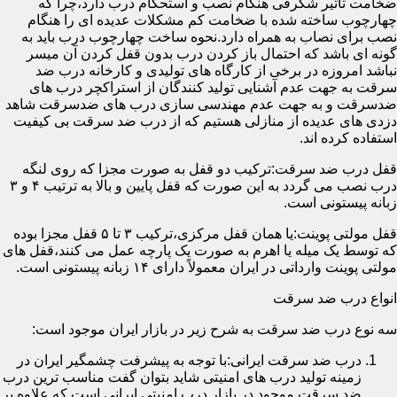
ضخامت تأثیر شگرفی هنگام نصب و استحکام درب دارد،چرا که
چهارچوب ساخته شده با ضخامت کم مشکلات عدیده ای را هنگام
نصب برای نصاب به همراه دارد.نحوه ساخت چهارچوب درب باید به
گونه ای باشد که احتمال باز کردن درب بدون قفل کردن آن میسر
نباشد امروزه در برخی از کارگاه های تولیدی و کارخانه درب ضد
سرقت به جهت عدم آشنایی تولید کنندگان از استراکچر درب های
ضدسرقت و به جهت عدم مهندسی سازی درب های ضدسرقت شاهد
دزدی های عدیده از منازلی هستیم که از درب ضد سرقت بی کیفیت
استفاده کرده اند.
قفل درب ضد سرقت:ترکیب دو قفل به صورت مجزا که روی لنگه
درب نصب می گردد به این صورت که قفل پایین و بالا به ترتیب ۴ و ۳
زبانه پیستونی است.
قفل مولتی پوینت:یا همان قفل مرکزی،ترکیب ۳ تا ۵ قفل مجزا بوده
که توسط یک میله یا اهرم به صورت یک پارچه عمل می کنند،قفل های
مولتی پوینت وارداتی در ایران معمولاً دارای ۱۴ زبانه پیستونی است.
انواع درب ضد سرقت
سه نوع درب ضد سرقت به شرح زیر در بازار ایران موجود است:
درب ضد سرقت ایرانی:با توجه به پیشرفت چشمگیر ایران در
زمینه تولید درب های امنیتی شاید بتوان گفت مناسب ترین درب
ضد سرقت موجود در بازار درب امنیتی ایرانی است که علاوه بر