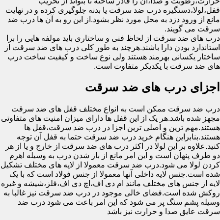
حرارت،رطوبت و صدا،آن را قادر ساخته تا بتواند از تخریب
قفل،لولا،دستگیره درب ضد سرقت یا بدنه جلوگیری کرده و در نهایت
مانع از ورود دزد به محل مورد نظر بشود.از این رو به آن ها درب ضد
سرقت می گویند.
درب های ضد سرقت از لحاظ فنی و ساختاری باید مولفه هایی را برا
استاندارد بودن دارا باشند.هرچند به طور کلی درب های ضد سرقت از
ساختار یکسانی بهرمند هستند ولی نوع ساخت و کیفیت ساخت درب
های ضد سرقت با یکدیکر متفاوت است.
اجزای درب های ضد سرقت
درب ضد سرقت ممکن است به انواع مختلف قفل های ضد سرقت
مجهز شده باشد.هر یک از این قفل ها دارای میزان امنیت های متفاوتی
هستند.مهم ترین و اصلی ترین اجزا در درب ضد سرقت،قفل ها
هستند.بنابراین هنگام خرید درب ضد سرقت حتما به قفل آن توجه
کنید.علاوه بر این لولا در اکثر درب های ضد سرقت از خارج و یا از هر
دو طرف پنهان است و این امر مانع از باز شدن درب به وسیله اهرم
کردن لولا می شود.درب ضد سرقت معمولا از لایه های مختلف تشکیل
شده است.جنس لایه داخلی آنها معمولا از جنس فولاد است که با یک
لایه از جنس های مختلف مانند ام دی اف،اچ دی اف،فلز،شیشه و غیره
روکش شده است.فضای خالی موجود در درب ضد سرقت نیز غالبا به
وسیله پشم سنگ پر می شود که این امر باعث می شود درب ضد
سرقت عایق صدا و حرارت نیز باشد