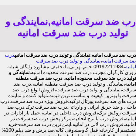
رب ضد سرقت امانیه,نمایندگی و
تولید درب ضد سرقت امانیه
درب ضد سرقت امانیه
،
نمایندگی و تولید درب ضد سرقت امانیه
درب
ضد سرقت امانیه
،
نمایندگی و تولید درب ضد سرقت
امانیه
،09192211934-خانم تهرانی-با تخفیف مشاوره رایگان شبانه
روزی کارگران مجرب درب ضد سرقت محدوده امانیه،
نمایندگی و
تولید درب ضد سرقت محدوده امانیه
،
درب ضد سرقت منطقه
امانیه
،نمایندگی و تولید درب ضد سرقت منطقه امانیه،درب ضد
سرقت،نمایندگی و تولید درب ضد سرقت،فروش انواع درب ضد
سرقت با بهترین کیفیت و مناسب ترین قیمت،تولید کننده و نماینده
درب های ضد سرقت پورتال ترکیه.فروش ویژه درب ضد سرقت،درب
داخلی و ضد حریق ایرانی و وارداتی.درب ضد سرقت ترک.درب ضد
سرقت روکش ترک،فروش درب داخلی در امانیه،حمل بار ادارات در
امانیه،فروش درب با نرخ اتحادیه،مرکز پخش درب ضد سرقت در
امانیه،فروش درب لابی در امانیه،ایمن ترین درب ضد سرقت-خرید
مستقیم از کارخانه قفل گاوصندوقی کاله،ضد برش و ضد دیلم 100%
وارداتی،ورق فولادی دوبل چهارطرفه،عایق حرارت و صوت،اکیپ