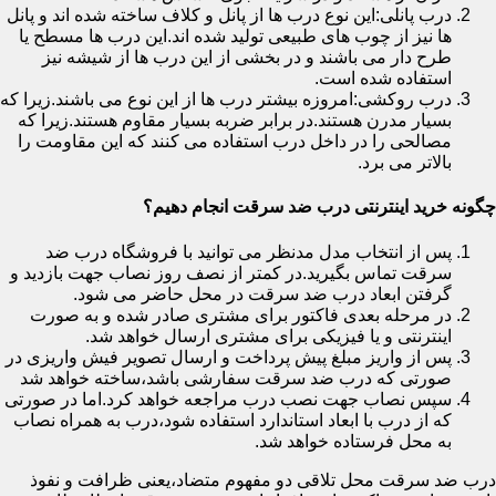
درب پانلی:این نوع درب ها از پانل و کلاف ساخته شده اند و پانل
ها نیز از چوب های طبیعی تولید شده اند.این درب ها مسطح یا
طرح دار می باشند و در بخشی از این درب ها از شیشه نیز
استفاده شده است.
درب روکشی:امروزه بیشتر درب ها از این نوع می باشند.زیرا که
بسیار مدرن هستند.در برابر ضربه بسیار مقاوم هستند.زیرا که
مصالحی را در داخل درب استفاده می کنند که این مقاومت را
بالاتر می برد.
چگونه خرید اینترنتی درب ضد سرقت انجام دهیم؟
پس از انتخاب مدل مدنظر می توانید با فروشگاه درب ضد
سرقت تماس بگیرید.در کمتر از نصف روز نصاب جهت بازدید و
گرفتن ابعاد درب ضد سرقت در محل حاضر می شود.
در مرحله بعدی فاکتور برای مشتری صادر شده و به صورت
اینترنتی و یا فیزیکی برای مشتری ارسال خواهد شد.
پس از واریز مبلغ پیش پرداخت و ارسال تصویر فیش واریزی در
صورتی که درب ضد سرقت سفارشی باشد،ساخته خواهد شد
سپس نصاب جهت نصب درب مراجعه خواهد کرد.اما در صورتی
که از درب با ابعاد استاندارد استفاده شود،درب به همراه نصاب
به محل فرستاده خواهد شد.
درب ضد سرقت محل تلاقی دو مفهوم متضاد،یعنی ظرافت و نفوذ