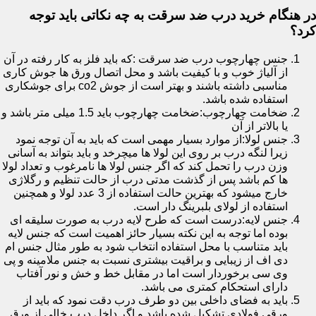
در هنگام خرید درب ضد سرقت به چه نکاتی باید توجه
کرد؟
جنس چهارچوب درب ضد سرقت :که باید فلز به کار رفته در آن
از آلیاژ خوب و با کیفیت باشد و محل اتصال ورق ها جوش کاری
مناسبی داشته باشند و بهتر است از جوش co2 برای جوشکاری
استفاده شده باشد.
ضخامت چهارچوب:ضخامت چهارچوب باید 1.5 میلی متر باشد و
یا بالاتر از آن
جنس لولا:از موارد بسیار مهمی است که باید به آن توجه نمود
زیرا لنگه درب بر روی این لولا ها میچرخد و باید بتواند به آسانی
وزن درب را تحمل کند که اگر جنس لولا ها نامرغوب و تعداد لولا
ها کم باشد پس از گذشت مدتی درب از حالت تنظیم و رگلاژی
خارج میشود که بهترین حالت استفاده از 3 عدد لولا و همچنین
استفاده از لولای بلبرینگ دار است.
جنس لایه:درست است که طرح لایه درب به صورت سلیقه ای
بوده اما توجه به این نکته بسیار حائز اهمیت است که جنس لایه
باید متناسب با محل استفاده انتخاب شود به طور مثال جنس ام
دی اف از زیبایی و براقیت بیشتری نسبت به جنس ملامینه و پی
وی سی برخوردار است اما در مقابل خط و خش و نور آفتاب
دارای استحکام کمتری می باشد.
باید به فضای داخلی بین دو طرف درب دقت نمود که باید از
ورقی فولادی تشکیل شده باشد و اگر داخل درب خالی از ورق