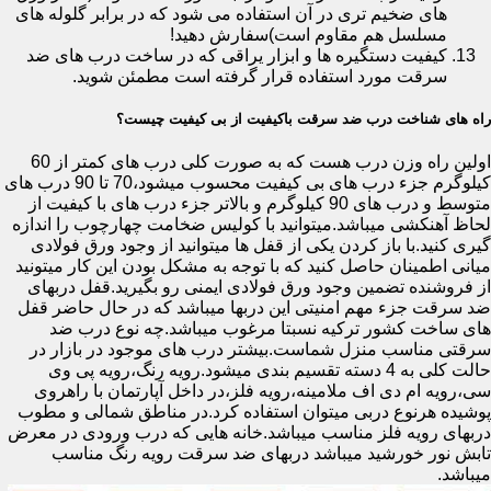
های ضخیم تری در آن استفاده می شود که در برابر گلوله های
مسلسل هم مقاوم است)سفارش دهید!
کیفیت دستگیره ها و ابزار یراقی که در ساخت درب های ضد
سرقت مورد استفاده قرار گرفته است مطمئن شوید.
راه های شناخت درب ضد سرقت باکیفیت از بی کیفیت چیست؟
اولین راه وزن درب هست که به صورت کلی درب های کمتر از 60
کیلوگرم جزء درب های بی کیفیت محسوب میشود،70 تا 90 درب های
متوسط و درب های 90 کیلوگرم و بالاتر جزء درب های با کیفیت از
لحاظ آهنکشی میباشد.میتوانید با کولیس ضخامت چهارچوب را اندازه
گیری کنید.با باز کردن یکی از قفل ها میتوانید از وجود ورق فولادی
میانی اطمینان حاصل کنید که با توجه به مشکل بودن این کار میتونید
از فروشنده تضمین وجود ورق فولادی ایمنی رو بگیرید.قفل دربهای
ضد سرقت جزء مهم امنیتی این دربها میباشد که در حال حاضر قفل
های ساخت کشور ترکیه نسبتا مرغوب میباشد.چه نوع درب ضد
سرقتی مناسب منزل شماست.بیشتر درب های موجود در بازار در
حالت کلی به 4 دسته تقسیم بندی میشود.رویه رنگ،رویه پی وی
سی،رویه ام دی اف ملامینه،رویه فلز،در داخل آپارتمان با راهروی
پوشیده هرنوع دربی میتوان استفاده کرد.در مناطق شمالی و مطوب
دربهای رویه فلز مناسب میباشد.خانه هایی که درب ورودی در معرض
تابش نور خورشید میباشد دربهای ضد سرقت رویه رنگ مناسب
میباشد.