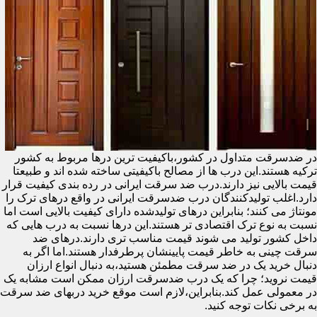
در ضدسرقت متداول در کشور،باکیفیت ترین درها مربوط به کشور
ترکیه هستند.این درب ها از مصالح باکیفیتی ساخته شده اند و طبیعتا
قیمت بالایی نیز دارند.درب ضد سرقت ایرانی در رده بندی کیفیت قرار
دارد.اغلب تولیدکنندگان درب ضدسرقت ایرانی در واقع درهای ترک را
مونتاژ می کنند؛ بنابراین درهای تولیدشده دارای کیفیت بالایی است اما
نسبت به نوع ترک اقتصادی تر هستند.این درها نسبت به درب هایی که
داخل کشور تولید می شوند قیمت مناسب تری دارند.درهای ضد
سرقت چینی به خاطر قیمت پایینشان پرطرفدار هستند.اما اگر به
دنبال خرید یک در ضد سرقت مطمئن هستید،به دنبال انواع ارزان
قیمت نروید؛ چرا که یک درب ضدسرقت ارزان ممکن است مشابه یک
در معمولی عمل کند.بنابراین،لازم است موقع خرید دربهای ضد سرقت
به برخی نکات توجه کنید.