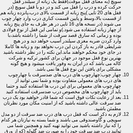
سویچ (به معنای قفل موقت)فقط یک زبانه از سیلندر قفل
حرکت کرده و درب را قفل می کند و در دو با قفل سویچ (در
قفل های 20 تایی )پنج زبانه از قسمت بالای درب،پانزده زبانه هم
از قسمت بالا،وسط و پایین قسمت کناری درب وارد چهار چوب
می شوند (در نسخه های 16 تایی در هر طرف به جای پنج زبانه
از چهار زبانه استفاده می شود.)و تمامی این قفل از نوع فولادی
بوده و زمانی که سارق قصد سرقت از شما را داشته باشد،با
وارد کردن ضربه مغزی سیلندر آسیب خواهد دید و در هیچ
شرایطی قادر به باز کردن این درب نخواهد بود و زبانه ها کاملا
در جای خود محکم خواهند ماند.این نکته را در نظر داشته باشید
بهترین نوع قفل موجود در جهان برای کشور ترکیه و شرکت
کاله می باشد که در ایران به وفور یافت میشود و هیچ گونه
مشکلی برای یافتن این نوع قفل ها نمی باشد.
چهار چوب:چهارچوب های درب های ضدسرقت با چهارچوب
های درب های معمولی متفاوت بوده و شما نمی توانید از
چهارچوب های معمولی برای این درب ها استفاده کنید و حتما
باید از چهارچوب های مخصوص درب ضدسرقت استفاده کنید
بعد از رعایت نکات فوق است که شما قادر خواهید بود یک درب
ضد سرقت عالی داشته باشید که از امنیت مکان مورد نظرتان
مطمئن باشید.
لازم به ذکر است که قفل درب های درب ضد سرقت از دو مدل
سویچی و گاوصندوقی می باشند و شما بسته به نیازتان هر کدام
را که نیاز داشته باشید می توانید تهیه کنید و همچنین شما می
توانید درب ضد سرقت خود را به صورت ضد گلوله (که از ورق