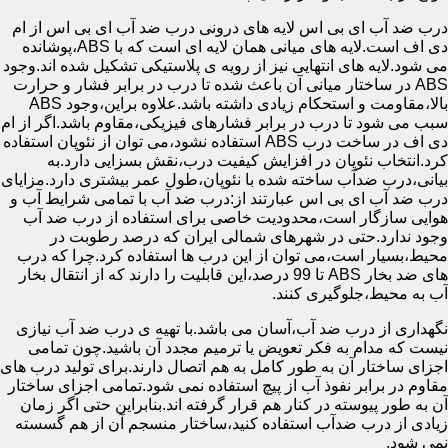
درب ضد آب ای بی اس لایه های درونی درب ضد آب ای بی اس از ام
دی اف است.لایه های میانی همان لایه ای است که با ABS،پوشانده
می شود.لایه های انتهایی نیز از رویه ی پلاستیکی تشکیل شده اند.وجود
ABS در ساختار میانی آن باعث شده تا درب در برابر فشار و حرارت
بالا،مقاومت و استحکام زیادی داشته باشد.علاوه براین،وجود ABS
سبب می شود تا درب در برابر فشارهای فیزیکی،مقاوم باشد.اگر از ام
دی اف در ساخت درب ABS استفاده نشود،می توان از نئوپان استفاده
کرد.انتخاب نئوپان در افزایش کیفیت درب،نقش بسزایی دارد.به
بیانی،درب ضدآب ساخته شده با نئوپان،طول عمر بیشتری دارد.مزایای
درب ضد آب ای بی اس عبارتند از:درب ضد آب با تمامی شرایط آب و
هوایی سازگار است،محدودیت خاصی برای استفاده از درب ضد آب
وجود ندارد.حتی در شهرهای شمالی ایران که درصد رطوبت در
محیط،بسیار است،می توان از این درب ها استفاده کرد.چرا که درب
های ضد بخار ABS تا 99 درصد،این قابلیت را دارند که از انتقال بخار
آب به محیط،جلوگیری کنند.
نگهداری از درب ضد آب،آسان می باشد.با تهیه ی درب ضد آب نیازی
نیست که مدام به فکر تعویض یا ترمیم مجدد آن باشید.چون تمامی
اجزای ساختار آن به طور کامل به هم اتصال دارند.برای تولید درب های
مقاوم در برابر نفوذ آب از پیچ استفاده نمی شود.تمامی اجزای ساختار
آن به طور پیوسته در کنار هم قرار گرفته اند.بنابراین حتی اگر زمان
زیادی از درب ضدآب استفاده کنید،ساختار منسجم آن از هم گسسته
نمی شود.