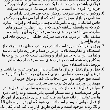
فولادی باشد در حقیقت شما یک درب معمولی در ابعاد بزرگتر
خریداری کرده اید البته با پرداخت هزینه یک درب ضد سرقت!
روکش درب ضد سرقت:روکش درب ضد سرقت دارای در
مختلفی در بازار موجود می باشد که از آنها می توان به روکش
هاس ایتالیایی،اروپایی،آمریکایی،چینی،ترکیه ای و ایرانی اشاره
کرد که به واسطه سابقه خوبی که دارند از بهترین کشور های
سازنده می باشند.درب های ضد سرقت ترکیه ای به واسطه
سابقه عالی در درب های ضد سرقت خانگی از برترین های این
برند ها است
ورق و آهن آلات مورد استفاده در درب:درب های ضد سرقت از
استحکام و مقاومت بالایی در برابر صدا و حرارت دارا می باشد
و تمامی این ها به خاطر ابزار و وسایلی است که در این درب ها
به کار برده شده است.در درب های ضد سرقت از رشته آهن
پروفیل باید استفاده شود
قفل و یراق:قفل و یراق ها همگی باید از مرغوب ترین ها باشند و
در غیر این صورت تمامی امنیتی که برای درب شما به کار رفته
است هیچ خواهد بود! پس انتخاب یک قفل و یراق خوب از
مهمترین ویژگی های یک درب ضد سرقت است.
سیلندر قفل ها اغلب از جنس مس بوده و تمامی این قفل ها در
برابر ضربه،اسید و مته بسیار آسیب پذیر هستند و به راحتی دزد
ها می توانند از خانه شما سرقت کنند و برای جلوگیری از این کار
از قفل مولتی سیستم استفاده می شود که این در نمونه های 16
و 20 زبانه موجود است و به این طریق کار می کند که با قفل یک