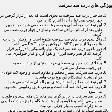
ویژگی های درب ضد سرقت
ساختار درب ضد سرقت به نحوی است که بعد از قرار گرفتن در
چهارچوب نمی توان آن را اهرم کاری کرد.
این نوع درب به آسانی و به سرعت نصب می شود و به همین
دلیل بعد از اتمام مراحل ساخت و ساز در چهارچوب نصب می
گردد.
رنگ بندی درب های ضد سرقت متنوع است و روکش این درب
ها معمولا از جنس MDF با روکش رنگ یا PVC می باشد.
دور تا دور درب ضد سرقت یک نوار پلاستیکی یا درزگیر قرار
گرفته که از هدر رفت انرژی و نفوذ گرد و غبار جلوگیری می
کند.
برخلاف درب چوبی معمولی،درب امنیتی از چند نقطه به
چهارچوب متصل می شود.
درب ضد سرقت بسیار محکم و مقاوم است و وجود لایه فولادی
در آن نشانه استحکام این نوع درب هاست.
این نوع درب طبق استانداردهای بین المللی ساخته می شود.
درب ضد سرقت ضد آب است و نوعی عایق رطوبتی محسوب
می شود.
درب ضد سرقت در برابر گرما،سرما،برش،مته،اسید و رطوبت
مقاوم می باشد و علاوه بر این ها در هنگام وقوع حوادث طبیعی
مانند زلزله آسیب بسیار جزئی می بیند.
پشم سنگ به کار رفته در درب های ضد سرقت نوعی عایق