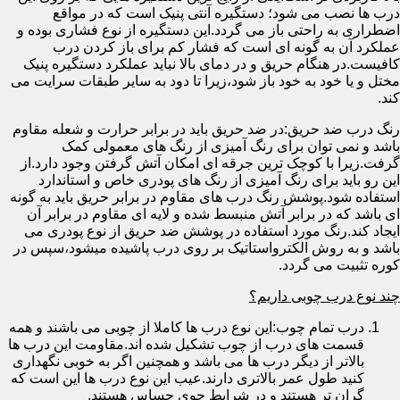
درب ها نصب می شود؛ دستگیره آنتی پنیک است که در مواقع
اضطراری به راحتی باز می گردد.این دستگیره از نوع فشاری بوده و
عملکرد آن به گونه ای است که فشار کم برای باز کردن درب
کافیست.در هنگام حریق و در دمای بالا نباید عملکرد دستگیره پنیک
مختل و یا خود به خود باز شود،زیرا تا دود به سایر طبقات سرایت می
کند.
رنگ درب ضد حریق:در ضد حریق باید در برابر حرارت و شعله مقاوم
باشد و نمی توان برای رنگ آمیزی از رنگ های معمولی کمک
گرفت.زیرا با کوچک ترین جرقه ای امکان آتش گرفتن وجود دارد.از
این رو باید برای رنگ آمیزی از رنگ های پودری خاص و استاندارد
استفاده شود.پوشش رنگ درب های مقاوم در برابر حریق باید به گونه
ای باشد که در برابر آتش منبسط شده و لایه ای مقاوم در برابر آن
ایجاد کند.رنگ مورد استفاده در پوشش ضد حریق از نوع پودری می
باشد و به روش الکترواستاتیک بر روی درب پاشیده میشود،سپس در
کوره تثبیت می گردد.
چند نوع درب چوبی داریم؟
درب تمام چوب:این نوع درب ها کاملا از چوبی می باشند و همه
قسمت های درب از چوب تشکیل شده اند.مقاومت این درب ها
بالاتر از دیگر درب ها می باشد و همچنین اگر به خوبی نگهداری
کنید طول عمر بالاتری دارند.عیب این نوع درب ها این است که
گران تر هستند و در شرایط جوی حساس هستند.