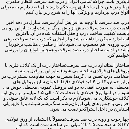
ناپذیری باشد،چراکه تمامی افراد از درب ضد سرقت انتظار ظاهری
زیبا و در عین حال ساختاری مستحکم دارند.حال قصد داریم به معرفی
انواع درب بپردازیم و ویژگی آنها را به شرح زیر بیان کنیم:
درب ضد سرقت:با توجه به افزایش آمار سرقت منازل در دهه اخیر
اهمیت درب ضد سرقت بیش از پیش پرنگ تر شده است،از این رو می
بایست کیفیت ساخت درب و قفل استفاده شده در آن،بالاترین
استاندارد ممکن را داشته باشد و از آنجایی که درب ضد سرقت نوعی
درب ورودی هم محسوب می شود باید از ظاهری مناسب برخوردار
باشد در ادامه ساختار درب ضد سرقت و همچنین انواع آن را بررسی
خواهیم کرد.
ساختار استاندارد درب ضد سرقت:ساختار درب از یک کلاف فلزی با
پروفیل های فولادی ساخته می شود.(سایز این پروفیل بسته به
ضخامت درب تعیین می گردد)،سپس به جهت مقاومت بیشتر درب در
برابر خمش،۳ الی ۴ قید فولادی دقیقاً با همان سایز پروفیل های
محیطی به صورت افقی به دو قید پروفیل عمودی محیطی جوش می
شود و در انتها ورق فولادی با ضخامت ۰.۷ الی ۱.۵ میلیمتر بر روی این
کلاف جوشکاری می شود.لازم به ذکر است که یک لایه عایق صوتی و
حرارتی با جنس های پلی اورتان،پشم سنگ،پشم شیشه و یا عایق پلی
استایرن در داخل استراکچر نصب می شود.
چهارچوب و رویه درب ضد سرقت:معمولاً با استفاده از ورق فولادی
ST۳۷ به ضخامت ۱.۵ تا ۲ میلی متر ساخته شده است،که این