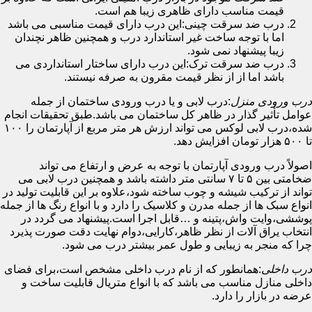
قیمت مناسب دارای ظاهری زیبا هم است.
درب ضد سرقت چینی:این درب دارای قیمت مناسبی می باشد
اما با توجه ساخت غیر استاندارد درب و همچنین ظاهر نچندان
زیبا پیشنهاد نمی شود.
درب ضد سرقت ترک:این درب دارای ساختار استانداردی می
باشد اما از از نظر قیمت مقرون به صرفه نیستند.
درب ورودی منزل
:درب لابی و یا درب ورودی ساختمان از جمله
عوامل تأثیر گذار در ظاهر کل ساختمان می باشد.طبق تحقیقات انجام
شده،درب لابی لوکس می تواند ارزش هر متر مربع از آپارتمان را ۱۰۰
تا ۵۰۰ هزار تومان افزایش دهد.
اصولاً درب ورودی آپارتمان با توجه به عرض و ارتفاع می تواند
ضخامتی بین ۵ تا ۷ سانتی متر داشته باشد و همچنین درب لابی می
تواند از ترکیب شیشه و چوب ساخته شود،علاوه بر این قابلیت تولید در
انواع سبک ها از جمله مدرن و کلاسیک را دارد و با انواع رنگ ها از جمله
پوششی،وایت واش،پتینه و …قابل اجرا است.پیشنهاد می گردد در
انتخاب یراق آلات از نظر ظاهر،کارایی،دوام نهایت دقت صورت پذیرد
چرا که منجر به زیبایی و طول عمر بیشتر درب می شود.
درب داخلی
:همانطور که از نام درب داخلی مشخص است،برای فضای
داخلی منازل مناسب می باشد که با انواع متریال قابلیت ساخت و
عرضه در بازار را دارد.