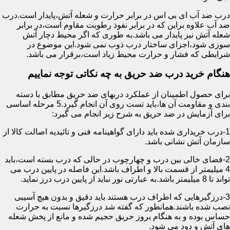
درب ضد آب ای بی اس در برابر حرارت و شعله آتش،پایدار است.درب
ضد آب علاوه براین که در برابر نفوذ رطوبت مقاوم است،در برابر
شعله آتش نیز پایدار می باشد.به طوری که اگر محیط دچار آتش
سوزی شود،اجزای ساختار درب ذوب نمی شود.این موضوع در
شرایطی که فشار و حرارت محیط زیاد است،برقرار می باشد.
هنگام خرید درب ضد حریق به چه نکاتی توجه نماییم
برای حصول اطمینان از عملکرد دربهای ضد حریق مطابق با دسته
بندی و مقاومت آن ها،باید تست روی آن انجام گیرد.5 مرحله اساسی
برای آزمایش در ضد حریق به شرح زیر انجام می گیرد:
1-درب خریداری شده باید دارای گواهینامه فنی و تائیدیه اصالت کالا از
سازمان آتش نشانی باشد.
2-فضای خالی بین درب و چهارچوب در حالی که درب بسته است،باید
4 میلیمتر از قسمت بالا و اطراف باشد.این فاصله در پایین درب می
تواند تا 8 میلیمتر باشد.به عبارتی نور نباید از پایین درب درز نماید.
3-درزگیرهایی که اطراف درب هستند باید دقیق و بدون هیچ آسیبی
نصب شده باشند.همانطور که گفته شد درزگیرها نسبت به حرارت
حساس بوده و به هنگام بروز حریق حجیم شده و مانع از پخش شعله
های آتش و دود می شود.