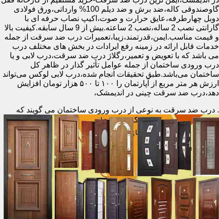
گاوصندوقی کاله،ضد برش و ضد دیلم 100% وارداتی،ورق فولادی
دوبل چهارطرفه،عایق حرارت و صوت،اکیپ نصاب حرفه ای با
گارانتی نصب 2 ساله،نصب 2 ساعته.بیش از 9 سال سابقه.کیفیت بالا
و قیمت مناسب.ایمن،قدرتمند،زیبا،تعمیرات درب ضد سرقت از جمله
خدمات قابل ارائه در زمینه رفع ایرادات در بخش های مختلف درب
می باشد که با تعویض و تعمیر،رگلاژ درب ضد سرقت،درب لابی و یا
درب ورودی ساختمان از جمله عوامل تأثیر گذار در ظاهر کل
ساختمان می‌باشد.طبق تحقیقات انجام شده،درب لابی لوکس می‌تواند
ارزش هر متر مربع از آپارتمان را ۱۰۰ تا ۵۰۰ هزار تومان افزایش
دهد،درب ضد سرقت چینی در اندیمشک،
.
درب ضد سرقت به نوعی از درب ورودی ساختمان می گویند که