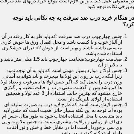
در معمولی عمل کند.بنابراین،لازم است موقع خرید دربهای ضد سرقت
به برخی نکات توجه کنید.
در هنگام خرید درب ضد سرقت به چه نکاتی باید توجه
کرد؟
جنس چهارچوب درب ضد سرقت :که باید فلز به کار رفته در آن
از آلیاژ خوب و با کیفیت باشد و محل اتصال ورق ها جوش کاری
مناسبی داشته باشند و بهتر است از جوش co2 برای جوشکاری
استفاده شده باشد.
ضخامت چهارچوب:ضخامت چهارچوب باید 1.5 میلی متر باشد و
یا بالاتر از آن
جنس لولا:از موارد بسیار مهمی است که باید به آن توجه نمود
زیرا لنگه درب بر روی این لولا ها میچرخد و باید بتواند به آسانی
وزن درب را تحمل کند که اگر جنس لولا ها نامرغوب و تعداد لولا
ها کم باشد پس از گذشت مدتی درب از حالت تنظیم و رگلاژی
خارج میشود که بهترین حالت استفاده از 3 عدد لولا و همچنین
استفاده از لولای بلبرینگ دار است.
جنس لایه:درست است که طرح لایه درب به صورت سلیقه ای
بوده اما توجه به این نکته بسیار حائز اهمیت است که جنس لایه
باید متناسب با محل استفاده انتخاب شود به طور مثال جنس ام
دی اف از زیبایی و براقیت بیشتری نسبت به جنس ملامینه و پی
وی سی برخوردار است اما در مقابل خط و خش و نور آفتاب
دارای استحکام کمتری می باشد.