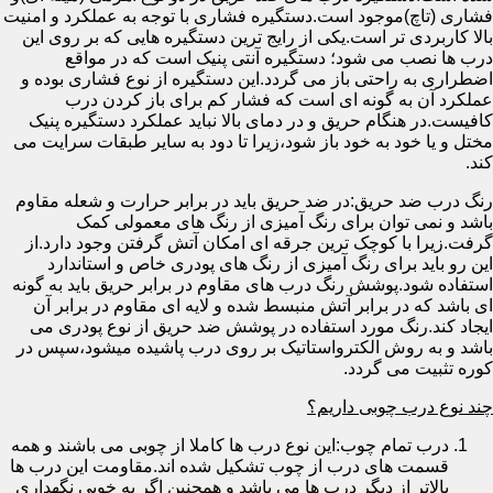
فشاری (تاچ)موجود است.دستگیره فشاری با توجه به عملکرد و امنیت
بالا کاربردی تر است.یکی از رایج ترین دستگیره هایی که بر روی این
درب ها نصب می شود؛ دستگیره آنتی پنیک است که در مواقع
اضطراری به راحتی باز می گردد.این دستگیره از نوع فشاری بوده و
عملکرد آن به گونه ای است که فشار کم برای باز کردن درب
کافیست.در هنگام حریق و در دمای بالا نباید عملکرد دستگیره پنیک
مختل و یا خود به خود باز شود،زیرا تا دود به سایر طبقات سرایت می
کند.
رنگ درب ضد حریق:در ضد حریق باید در برابر حرارت و شعله مقاوم
باشد و نمی توان برای رنگ آمیزی از رنگ های معمولی کمک
گرفت.زیرا با کوچک ترین جرقه ای امکان آتش گرفتن وجود دارد.از
این رو باید برای رنگ آمیزی از رنگ های پودری خاص و استاندارد
استفاده شود.پوشش رنگ درب های مقاوم در برابر حریق باید به گونه
ای باشد که در برابر آتش منبسط شده و لایه ای مقاوم در برابر آن
ایجاد کند.رنگ مورد استفاده در پوشش ضد حریق از نوع پودری می
باشد و به روش الکترواستاتیک بر روی درب پاشیده میشود،سپس در
کوره تثبیت می گردد.
چند نوع درب چوبی داریم؟
درب تمام چوب:این نوع درب ها کاملا از چوبی می باشند و همه
قسمت های درب از چوب تشکیل شده اند.مقاومت این درب ها
بالاتر از دیگر درب ها می باشد و همچنین اگر به خوبی نگهداری