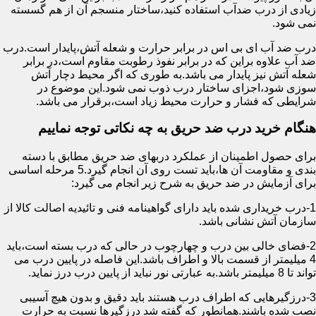
زیادی از درب ضدآب استفاده کنید،ساختار منسجم آن از هم گسسته
نمی شود.
درب ضد آب ای بی اس در برابر حرارت و شعله آتش،پایدار است.درب
ضد آب علاوه براین که در برابر نفوذ رطوبت مقاوم است،در برابر
شعله آتش نیز پایدار می باشد.به طوری که اگر محیط دچار آتش
سوزی شود،اجزای ساختار درب ذوب نمی شود.این موضوع در
شرایطی که فشار و حرارت محیط زیاد است،برقرار می باشد.
هنگام خرید درب ضد حریق به چه نکاتی توجه نماییم
برای حصول اطمینان از عملکرد دربهای ضد حریق مطابق با دسته
بندی و مقاومت آن ها،باید تست روی آن انجام گیرد.5 مرحله اساسی
برای آزمایش در ضد حریق به شرح زیر انجام می گیرد:
1-درب خریداری شده باید دارای گواهینامه فنی و تائیدیه اصالت کالا از
سازمان آتش نشانی باشد.
2-فضای خالی بین درب و چهارچوب در حالی که درب بسته است،باید
4 میلیمتر از قسمت بالا و اطراف باشد.این فاصله در پایین درب می
تواند تا 8 میلیمتر باشد.به عبارتی نور نباید از پایین درب درز نماید.
3-درزگیرهایی که اطراف درب هستند باید دقیق و بدون هیچ آسیبی
نصب شده باشند.همانطور که گفته شد درزگیرها نسبت به حرارت