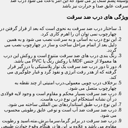
وسیله پشم سنگ پر می شود که این امر باعث می شود درب ضد
سرقت عایق صدا و حرارت نیز باشد
ویژگی های درب ضد سرقت
ساختار درب ضد سرقت به نحوی است که بعد از قرار گرفتن در
چهارچوب نمی توان آن را اهرم کاری کرد.
این نوع درب به آسانی و به سرعت نصب می شود و به همین
دلیل بعد از اتمام مراحل ساخت و ساز در چهارچوب نصب می
گردد.
رنگ بندی درب های ضد سرقت متنوع است و روکش این درب
ها معمولا از جنس MDF با روکش رنگ یا PVC می باشد.
دور تا دور درب ضد سرقت یک نوار پلاستیکی یا درزگیر قرار
گرفته که از هدر رفت انرژی و نفوذ گرد و غبار جلوگیری می
کند.
برخلاف درب چوبی معمولی،درب امنیتی از چند نقطه به
چهارچوب متصل می شود.
درب ضد سرقت بسیار محکم و مقاوم است و وجود لایه فولادی
در آن نشانه استحکام این نوع درب هاست.
این نوع درب طبق استانداردهای بین المللی ساخته می شود.
درب ضد سرقت ضد آب است و نوعی عایق رطوبتی محسوب
می شود.
درب ضد سرقت در برابر گرما،سرما،برش،مته،اسید و رطوبت
مقاوم می باشد و علاوه بر این ها در هنگام وقوع حوادث طبیعی