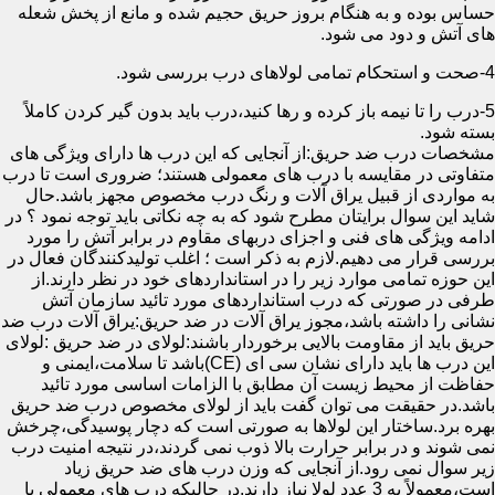
حساس بوده و به هنگام بروز حریق حجیم شده و مانع از پخش شعله
های آتش و دود می شود.
4-صحت و استحکام تمامی لولاهای درب بررسی شود.
5-درب را تا نیمه باز کرده و رها کنید،درب باید بدون گیر کردن کاملاً
بسته شود.
مشخصات درب ضد حریق:از آنجایی که این درب ها دارای ویژگی های
متفاوتی در مقایسه با درب های معمولی هستند؛ ضروری است تا درب
به مواردی از قبیل یراق آلات و رنگ درب مخصوص مجهز باشد.حال
شاید این سوال برایتان مطرح شود که به چه نکاتی باید توجه نمود ؟ در
ادامه ویژگی های فنی و اجزای دربهای مقاوم در برابر آتش را مورد
بررسی قرار می دهیم.لازم به ذکر است ؛ اغلب تولیدکنندگان فعال در
این حوزه تمامی موارد زیر را در استانداردهای خود در نظر دارند.از
طرفی در صورتی که درب استانداردهای مورد تائید سازمان آتش
نشانی را داشته باشد،مجوز یراق آلات در ضد حریق:یراق آلات درب ضد
حریق باید از مقاومت بالایی برخوردار باشند:لولای در ضد حریق :لولای
این درب ها باید دارای نشان سی ای (CE)باشد تا سلامت،ایمنی و
حفاظت از محیط زیست آن مطابق با الزامات اساسی مورد تائید
باشد.در حقیقت می توان گفت باید از لولای مخصوص درب ضد حریق
بهره برد.ساختار این لولاها به صورتی است که دچار پوسیدگی،چرخش
نمی شوند و در برابر حرارت بالا ذوب نمی گردند،در نتیجه امنیت درب
زیر سوال نمی رود.از آنجایی که وزن درب های ضد حریق زیاد
است،معمولاً به 3 عدد لولا نیاز دارند.در حالیکه درب های معمولی با