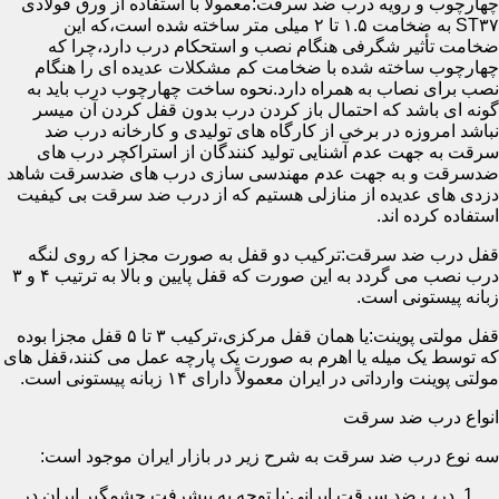
چهارچوب و رویه درب ضد سرقت:معمولاً با استفاده از ورق فولادی
ST۳۷ به ضخامت ۱.۵ تا ۲ میلی متر ساخته شده است،که این
ضخامت تأثیر شگرفی هنگام نصب و استحکام درب دارد،چرا که
چهارچوب ساخته شده با ضخامت کم مشکلات عدیده ای را هنگام
نصب برای نصاب به همراه دارد.نحوه ساخت چهارچوب درب باید به
گونه ای باشد که احتمال باز کردن درب بدون قفل کردن آن میسر
نباشد امروزه در برخی از کارگاه های تولیدی و کارخانه درب ضد
سرقت به جهت عدم آشنایی تولید کنندگان از استراکچر درب های
ضدسرقت و به جهت عدم مهندسی سازی درب های ضدسرقت شاهد
دزدی های عدیده از منازلی هستیم که از درب ضد سرقت بی کیفیت
استفاده کرده اند.
قفل درب ضد سرقت:ترکیب دو قفل به صورت مجزا که روی لنگه
درب نصب می گردد به این صورت که قفل پایین و بالا به ترتیب ۴ و ۳
زبانه پیستونی است.
قفل مولتی پوینت:یا همان قفل مرکزی،ترکیب ۳ تا ۵ قفل مجزا بوده
که توسط یک میله یا اهرم به صورت یک پارچه عمل می کنند،قفل های
مولتی پوینت وارداتی در ایران معمولاً دارای ۱۴ زبانه پیستونی است.
انواع درب ضد سرقت
سه نوع درب ضد سرقت به شرح زیر در بازار ایران موجود است:
درب ضد سرقت ایرانی:با توجه به پیشرفت چشمگیر ایران در