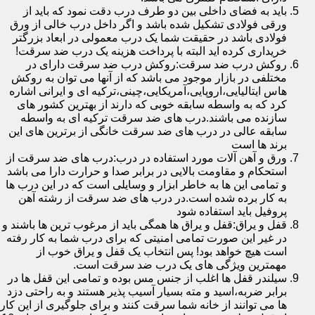
باید به فضای داخلی بین دو طرف درب دقت نمود که باید از
ورقی فولادی تشکیل شده باشد و اگر داخل درب خالی از ورق
فولادی باشد در حقیقت شما یک درب معمولی در ابعاد بزرگتر
خریداری کرده اید البته با پرداخت هزینه یک درب ضد سرقت!
روکش درب ضد سرقت:روکش درب ضد سرقت دارای در
مختلفی در بازار موجود می باشد که از آنها می توان به روکش
هاس ایتالیایی،اروپایی،آمریکایی،چینی،ترکیه ای و ایرانی اشاره
کرد که به واسطه سابقه خوبی که دارند از بهترین کشور های
سازنده می باشند.درب های ضد سرقت ترکیه ای به واسطه
سابقه عالی در درب های ضد سرقت خانگی از برترین های این
برند ها است
ورق و آهن آلات مورد استفاده در درب:درب های ضد سرقت از
استحکام و مقاومت بالایی در برابر صدا و حرارت دارا می باشد
و تمامی این ها به خاطر ابزار و وسایلی است که در این درب ها
به کار برده شده است.در درب های ضد سرقت از رشته آهن
پروفیل باید استفاده شود
قفل و یراق:قفل و یراق ها همگی باید از مرغوب ترین ها باشند و
در غیر این صورت تمامی امنیتی که برای درب شما به کار رفته
است هیچ خواهد بود! پس انتخاب یک قفل و یراق خوب از
مهمترین ویژگی های یک درب ضد سرقت است.
سیلندر قفل ها اغلب از جنس مس بوده و تمامی این قفل ها در
برابر ضربه،اسید و مته بسیار آسیب پذیر هستند و به راحتی دزد
ها می توانند از خانه شما سرقت کنند و برای جلوگیری از این کار