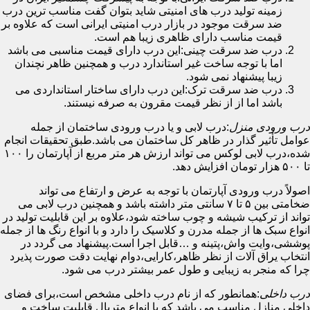
زمینه تولید درب های امنیتی شاید بتوان گفت مناسب ترین درب
ضد سرقت موجود در بازار درب امنیتی ایرانی است که علاوه بر
قیمت مناسب دارای ظاهری زیبا هم است.
درب ضد سرقت چینی:این درب دارای قیمت مناسبی می باشد
اما با توجه ساخت غیر استاندارد درب و همچنین ظاهر نچندان
زیبا پیشنهاد نمی شود.
درب ضد سرقت ترک:این درب دارای ساختار استانداردی می
باشد اما از از نظر قیمت مقرون به صرفه نیستند.
درب ورودی منزل
:درب لابی و یا درب ورودی ساختمان از جمله
عوامل تأثیر گذار در ظاهر کل ساختمان می باشد.طبق تحقیقات انجام
شده،درب لابی لوکس می تواند ارزش هر متر مربع از آپارتمان را ۱۰۰
تا ۵۰۰ هزار تومان افزایش دهد.
اصولاً درب ورودی آپارتمان با توجه به عرض و ارتفاع می تواند
ضخامتی بین ۵ تا ۷ سانتی متر داشته باشد و همچنین درب لابی می
تواند از ترکیب شیشه و چوب ساخته شود،علاوه بر این قابلیت تولید در
انواع سبک ها از جمله مدرن و کلاسیک را دارد و با انواع رنگ ها از جمله
پوششی،وایت واش،پتینه و …قابل اجرا است.پیشنهاد می گردد در
انتخاب یراق آلات از نظر ظاهر،کارایی،دوام نهایت دقت صورت پذیرد
چرا که منجر به زیبایی و طول عمر بیشتر درب می شود.
درب داخلی
:همانطور که از نام درب داخلی مشخص است،برای فضای
داخلی منازل مناسب می باشد که با انواع متریال قابلیت ساخت و