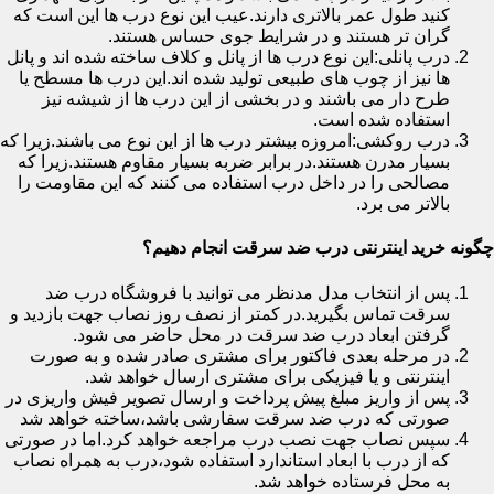
کنید طول عمر بالاتری دارند.عیب این نوع درب ها این است که
گران تر هستند و در شرایط جوی حساس هستند.
درب پانلی:این نوع درب ها از پانل و کلاف ساخته شده اند و پانل
ها نیز از چوب های طبیعی تولید شده اند.این درب ها مسطح یا
طرح دار می باشند و در بخشی از این درب ها از شیشه نیز
استفاده شده است.
درب روکشی:امروزه بیشتر درب ها از این نوع می باشند.زیرا که
بسیار مدرن هستند.در برابر ضربه بسیار مقاوم هستند.زیرا که
مصالحی را در داخل درب استفاده می کنند که این مقاومت را
بالاتر می برد.
چگونه خرید اینترنتی درب ضد سرقت انجام دهیم؟
پس از انتخاب مدل مدنظر می توانید با فروشگاه درب ضد
سرقت تماس بگیرید.در کمتر از نصف روز نصاب جهت بازدید و
گرفتن ابعاد درب ضد سرقت در محل حاضر می شود.
در مرحله بعدی فاکتور برای مشتری صادر شده و به صورت
اینترنتی و یا فیزیکی برای مشتری ارسال خواهد شد.
پس از واریز مبلغ پیش پرداخت و ارسال تصویر فیش واریزی در
صورتی که درب ضد سرقت سفارشی باشد،ساخته خواهد شد
سپس نصاب جهت نصب درب مراجعه خواهد کرد.اما در صورتی
که از درب با ابعاد استاندارد استفاده شود،درب به همراه نصاب
به محل فرستاده خواهد شد.