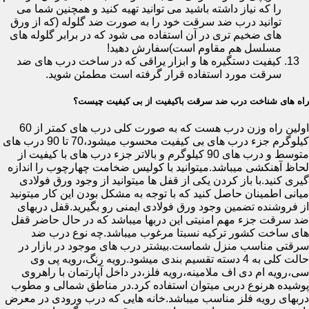
را که نیاز داشته باشید می توانید تهیه کنید و همچنین شما می
توانید درب ضد سرقت خود را به صورت ضد گلوله (که از ورق
های ضخیم تری در آن استفاده می شود که در برابر گلوله های
مسلسل هم مقاوم است)سفارش دهید!
کیفیت دستگیره ها و ابزار یراقی که در ساخت درب های ضد
سرقت مورد استفاده قرار گرفته است مطمئن شوید.
راه های شناخت درب ضد سرقت باکیفیت از بی کیفیت چیست؟
اولین راه وزن درب هست که به صورت کلی درب های کمتر از 60
کیلوگرم جزء درب های بی کیفیت محسوب میشود،70 تا 90 درب های
متوسط و درب های 90 کیلوگرم و بالاتر جزء درب های با کیفیت از
لحاظ آهنکشی میباشد.میتوانید با کولیس ضخامت چهارچوب را اندازه
گیری کنید.با باز کردن یکی از قفل ها میتوانید از وجود ورق فولادی
میانی اطمینان حاصل کنید که با توجه به مشکل بودن این کار میتونید
از فروشنده تضمین وجود ورق فولادی ایمنی رو بگیرید.قفل دربهای
ضد سرقت جزء مهم امنیتی این دربها میباشد که در حال حاضر قفل
های ساخت کشور ترکیه نسبتا مرغوب میباشد.چه نوع درب ضد
سرقتی مناسب منزل شماست.بیشتر درب های موجود در بازار در
حالت کلی به 4 دسته تقسیم بندی میشود.رویه رنگ،رویه پی وی
سی،رویه ام دی اف ملامینه،رویه فلز،در داخل آپارتمان با راهروی
پوشیده هرنوع دربی میتوان استفاده کرد.در مناطق شمالی و مطوب
دربهای رویه فلز مناسب میباشد.خانه هایی که درب ورودی در معرض