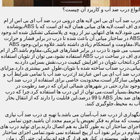
انواع درب ضد آب و کاربرد آن چیست؟
درب ضد آب ای بی اس لایه های درونی درب ضد آب ای بی اس از ام
دی اف است.لایه های میانی همان لایه ای است که با ABS،پوشانده
می شود.لایه های انتهایی نیز از رویه ی پلاستیکی تشکیل شده اند.وجود
ABS در ساختار میانی آن باعث شده تا درب در برابر فشار و حرارت
بالا،مقاومت و استحکام زیادی داشته باشد.علاوه براین،وجود ABS
سبب می شود تا درب در برابر فشارهای فیزیکی،مقاوم باشد.اگر از ام
دی اف در ساخت درب ABS استفاده نشود،می توان از نئوپان استفاده
کرد.انتخاب نئوپان در افزایش کیفیت درب،نقش بسزایی دارد.به
بیانی،درب ضدآب ساخته شده با نئوپان،طول عمر بیشتری دارد.مزایای
درب ضد آب ای بی اس عبارتند از:درب ضد آب با تمامی شرایط آب و
هوایی سازگار است،محدودیت خاصی برای استفاده از درب ضد آب
وجود ندارد.حتی در شهرهای شمالی ایران که درصد رطوبت در
محیط،بسیار است،می توان از این درب ها استفاده کرد.چرا که درب
های ضد بخار ABS تا 99 درصد،این قابلیت را دارند که از انتقال بخار
آب به محیط،جلوگیری کنند.
نگهداری از درب ضد آب،آسان می باشد.با تهیه ی درب ضد آب نیازی
نیست که مدام به فکر تعویض یا ترمیم مجدد آن باشید.چون تمامی
اجزای ساختار آن به طور کامل به هم اتصال دارند.برای تولید درب های
مقاوم در برابر نفوذ آب از پیچ استفاده نمی شود.تمامی اجزای ساختار
آن به طور پیوسته در کنار هم قرار گرفته اند.بنابراین حتی اگر زمان