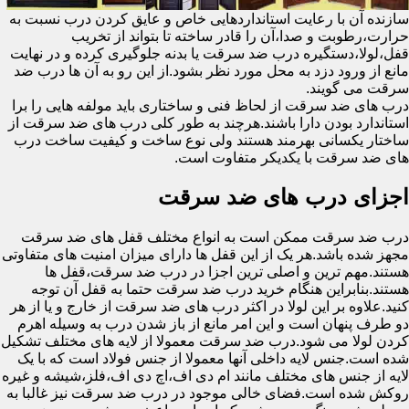
سازنده آن با رعایت استانداردهایی خاص و عایق کردن درب نسبت به
حرارت،رطوبت و صدا،آن را قادر ساخته تا بتواند از تخریب
قفل،لولا،دستگیره درب ضد سرقت یا بدنه جلوگیری کرده و در نهایت
مانع از ورود دزد به محل مورد نظر بشود.از این رو به آن ها درب ضد
سرقت می گویند.
درب های ضد سرقت از لحاظ فنی و ساختاری باید مولفه هایی را برا
استاندارد بودن دارا باشند.هرچند به طور کلی درب های ضد سرقت از
ساختار یکسانی بهرمند هستند ولی نوع ساخت و کیفیت ساخت درب
های ضد سرقت با یکدیکر متفاوت است.
اجزای درب های ضد سرقت
درب ضد سرقت ممکن است به انواع مختلف قفل های ضد سرقت
مجهز شده باشد.هر یک از این قفل ها دارای میزان امنیت های متفاوتی
هستند.مهم ترین و اصلی ترین اجزا در درب ضد سرقت،قفل ها
هستند.بنابراین هنگام خرید درب ضد سرقت حتما به قفل آن توجه
کنید.علاوه بر این لولا در اکثر درب های ضد سرقت از خارج و یا از هر
دو طرف پنهان است و این امر مانع از باز شدن درب به وسیله اهرم
کردن لولا می شود.درب ضد سرقت معمولا از لایه های مختلف تشکیل
شده است.جنس لایه داخلی آنها معمولا از جنس فولاد است که با یک
لایه از جنس های مختلف مانند ام دی اف،اچ دی اف،فلز،شیشه و غیره
روکش شده است.فضای خالی موجود در درب ضد سرقت نیز غالبا به