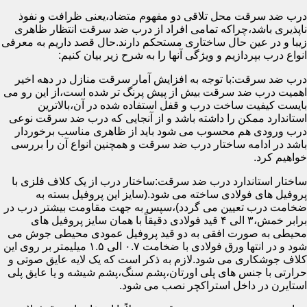
درب ضد سرقت محل تلاقی دو مفهوم متضاد،یعنی ظرافت و نفوذ
ناپذیری باشد،چراکه تمامی افراد از درب ضد سرقت انتظار ظاهری
زیبا و در عین حال ساختاری مستحکم دارند.حال قصد داریم به معرفی
انواع درب بپردازیم و ویژگی آنها را به شرح زیر بیان کنیم:
درب ضد سرقت:با توجه به افزایش آمار سرقت منازل در دهه اخیر
اهمیت درب ضد سرقت بیش از پیش پرنگ تر شده است،از این رو می
بایست کیفیت ساخت درب و قفل استفاده شده در آن،بالاترین
استاندارد ممکن را داشته باشد و از آنجایی که درب ضد سرقت نوعی
درب ورودی هم محسوب می شود باید از ظاهری مناسب برخوردار
باشد در ادامه ساختار درب ضد سرقت و همچنین انواع آن را بررسی
خواهیم کرد.
ساختار استاندارد درب ضد سرقت:ساختار درب از یک کلاف فلزی با
پروفیل های فولادی ساخته می شود.(سایز این پروفیل بسته به
ضخامت درب تعیین می گردد)،سپس به جهت مقاومت بیشتر درب در
برابر خمش،۳ الی ۴ قید فولادی دقیقاً با همان سایز پروفیل های
محیطی به صورت افقی به دو قید پروفیل عمودی محیطی جوش می
شود و در انتها ورق فولادی با ضخامت ۰.۷ الی ۱.۵ میلیمتر بر روی این
کلاف جوشکاری می شود.لازم به ذکر است که یک لایه عایق صوتی و
حرارتی با جنس های پلی اورتان،پشم سنگ،پشم شیشه و یا عایق پلی
استایرن در داخل استراکچر نصب می شود.