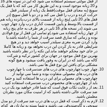
از قفل مولتی سیستم استفاده می شود که این در نمونه های 16
و 20 زبانه موجود است و به این طریق کار می کند که با قفل یک
سویچ (به معنای قفل موقت)فقط یک زبانه از سیلندر قفل
حرکت کرده و درب را قفل می کند و در دو با قفل سویچ (در
قفل های 20 تایی )پنج زبانه از قسمت بالای درب،پانزده زبانه هم
از قسمت بالا،وسط و پایین قسمت کناری درب وارد چهار چوب
می شوند (در نسخه های 16 تایی در هر طرف به جای پنج زبانه
از چهار زبانه استفاده می شود.)و تمامی این قفل از نوع فولادی
بوده و زمانی که سارق قصد سرقت از شما را داشته باشد،با
وارد کردن ضربه مغزی سیلندر آسیب خواهد دید و در هیچ
شرایطی قادر به باز کردن این درب نخواهد بود و زبانه ها کاملا
در جای خود محکم خواهند ماند.این نکته را در نظر داشته باشید
بهترین نوع قفل موجود در جهان برای کشور ترکیه و شرکت
کاله می باشد که در ایران به وفور یافت میشود و هیچ گونه
مشکلی برای یافتن این نوع قفل ها نمی باشد.
چهار چوب:چهارچوب های درب های ضدسرقت با چهارچوب
های درب های معمولی متفاوت بوده و شما نمی توانید از
چهارچوب های معمولی برای این درب ها استفاده کنید و حتما
باید از چهارچوب های مخصوص درب ضدسرقت استفاده کنید
بعد از رعایت نکات فوق است که شما قادر خواهید بود یک درب
ضد سرقت عالی داشته باشید که از امنیت مکان مورد نظرتان
مطمئن باشید.
لازم به ذکر است که قفل درب های درب ضد سرقت از دو مدل
سویچی و گاوصندوقی می باشند و شما بسته به نیازتان هر کدام