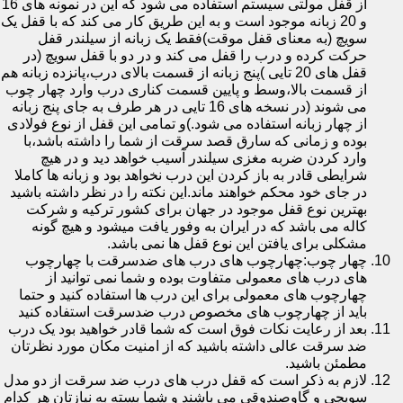
از قفل مولتی سیستم استفاده می شود که این در نمونه های 16
و 20 زبانه موجود است و به این طریق کار می کند که با قفل یک
سویچ (به معنای قفل موقت)فقط یک زبانه از سیلندر قفل
حرکت کرده و درب را قفل می کند و در دو با قفل سویچ (در
قفل های 20 تایی )پنج زبانه از قسمت بالای درب،پانزده زبانه هم
از قسمت بالا،وسط و پایین قسمت کناری درب وارد چهار چوب
می شوند (در نسخه های 16 تایی در هر طرف به جای پنج زبانه
از چهار زبانه استفاده می شود.)و تمامی این قفل از نوع فولادی
بوده و زمانی که سارق قصد سرقت از شما را داشته باشد،با
وارد کردن ضربه مغزی سیلندر آسیب خواهد دید و در هیچ
شرایطی قادر به باز کردن این درب نخواهد بود و زبانه ها کاملا
در جای خود محکم خواهند ماند.این نکته را در نظر داشته باشید
بهترین نوع قفل موجود در جهان برای کشور ترکیه و شرکت
کاله می باشد که در ایران به وفور یافت میشود و هیچ گونه
مشکلی برای یافتن این نوع قفل ها نمی باشد.
چهار چوب:چهارچوب های درب های ضدسرقت با چهارچوب
های درب های معمولی متفاوت بوده و شما نمی توانید از
چهارچوب های معمولی برای این درب ها استفاده کنید و حتما
باید از چهارچوب های مخصوص درب ضدسرقت استفاده کنید
بعد از رعایت نکات فوق است که شما قادر خواهید بود یک درب
ضد سرقت عالی داشته باشید که از امنیت مکان مورد نظرتان
مطمئن باشید.
لازم به ذکر است که قفل درب های درب ضد سرقت از دو مدل
سویچی و گاوصندوقی می باشند و شما بسته به نیازتان هر کدام