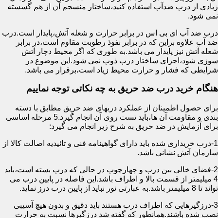
زیادی از درب ضدآب استفاده کنید،ساختار منسجم آن از هم گسسته
نمی شود.
درب ضد آب ای بی اس در برابر حرارت و شعله آتش،پایدار است.درب
ضد آب علاوه براین که در برابر نفوذ رطوبت مقاوم است،در برابر
شعله آتش نیز پایدار می باشد.به طوری که اگر محیط دچار آتش
سوزی شود،اجزای ساختار درب ذوب نمی شود.این موضوع در
شرایطی که فشار و حرارت محیط زیاد است،برقرار می باشد.
هنگام خرید درب ضد حریق به چه نکاتی توجه نماییم
برای حصول اطمینان از عملکرد دربهای ضد حریق مطابق با دسته
بندی و مقاومت آن ها،باید تست روی آن انجام گیرد.5 مرحله اساسی
برای آزمایش در ضد حریق به شرح زیر انجام می گیرد:
1-درب خریداری شده باید دارای گواهینامه فنی و تائیدیه اصالت کالا از
سازمان آتش نشانی باشد.
2-فضای خالی بین درب و چهارچوب در حالی که درب بسته است،باید
4 میلیمتر از قسمت بالا و اطراف باشد.این فاصله در پایین درب می
تواند تا 8 میلیمتر باشد.به عبارتی نور نباید از پایین درب درز نماید.
3-درزگیرهایی که اطراف درب هستند باید دقیق و بدون هیچ آسیبی
نصب شده باشند.همانطور که گفته شد درزگیرها نسبت به حرارت