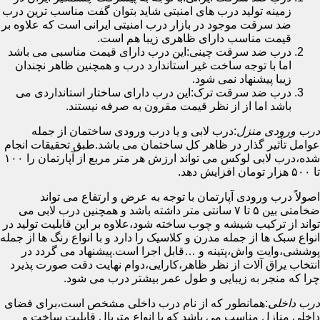
زمینه تولید درب های امنیتی شاید بتوان گفت مناسب ترین درب
ضد سرقت موجود در بازار درب امنیتی ایرانی است که علاوه بر
قیمت مناسب دارای ظاهری زیبا هم است.
درب ضد سرقت چینی:این درب دارای قیمت مناسبی می باشد
اما با توجه ساخت غیر استاندارد درب و همچنین ظاهر نچندان
زیبا پیشنهاد نمی شود.
درب ضد سرقت ترک:این درب دارای ساختار استانداردی می
باشد اما از از نظر قیمت مقرون به صرفه نیستند.
درب ورودی منزل
:درب لابی و یا درب ورودی ساختمان از جمله
عوامل تأثیر گذار در ظاهر کل ساختمان می باشد.طبق تحقیقات انجام
شده،درب لابی لوکس می تواند ارزش هر متر مربع از آپارتمان را ۱۰۰
تا ۵۰۰ هزار تومان افزایش دهد.
اصولاً درب ورودی آپارتمان با توجه به عرض و ارتفاع می تواند
ضخامتی بین ۵ تا ۷ سانتی متر داشته باشد و همچنین درب لابی می
تواند از ترکیب شیشه و چوب ساخته شود،علاوه بر این قابلیت تولید در
انواع سبک ها از جمله مدرن و کلاسیک را دارد و با انواع رنگ ها از جمله
پوششی،وایت واش،پتینه و …قابل اجرا است.پیشنهاد می گردد در
انتخاب یراق آلات از نظر ظاهر،کارایی،دوام نهایت دقت صورت پذیرد
چرا که منجر به زیبایی و طول عمر بیشتر درب می شود.
درب داخلی
:همانطور که از نام درب داخلی مشخص است،برای فضای
داخلی منازل مناسب می باشد که با انواع متریال قابلیت ساخت و