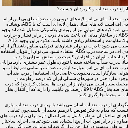
انواع درب ضد آب و کاربرد آن چیست؟
درب ضد آب ای بی اس لایه های درونی درب ضد آب ای بی اس از ام
دی اف است.لایه های میانی همان لایه ای است که با ABS،پوشانده
می شود.لایه های انتهایی نیز از رویه ی پلاستیکی تشکیل شده اند.وجود
ABS در ساختار میانی آن باعث شده تا درب در برابر فشار و حرارت
بالا،مقاومت و استحکام زیادی داشته باشد.علاوه براین،وجود ABS
سبب می شود تا درب در برابر فشارهای فیزیکی،مقاوم باشد.اگر از ام
دی اف در ساخت درب ABS استفاده نشود،می توان از نئوپان استفاده
کرد.انتخاب نئوپان در افزایش کیفیت درب،نقش بسزایی دارد.به
بیانی،درب ضدآب ساخته شده با نئوپان،طول عمر بیشتری دارد.مزایای
درب ضد آب ای بی اس عبارتند از:درب ضد آب با تمامی شرایط آب و
هوایی سازگار است،محدودیت خاصی برای استفاده از درب ضد آب
وجود ندارد.حتی در شهرهای شمالی ایران که درصد رطوبت در
محیط،بسیار است،می توان از این درب ها استفاده کرد.چرا که درب
های ضد بخار ABS تا 99 درصد،این قابلیت را دارند که از انتقال بخار
آب به محیط،جلوگیری کنند.
نگهداری از درب ضد آب،آسان می باشد.با تهیه ی درب ضد آب نیازی
نیست که مدام به فکر تعویض یا ترمیم مجدد آن باشید.چون تمامی
اجزای ساختار آن به طور کامل به هم اتصال دارند.برای تولید درب های
مقاوم در برابر نفوذ آب از پیچ استفاده نمی شود.تمامی اجزای ساختار
آن به طور پیوسته در کنار هم قرار گرفته اند.بنابراین حتی اگر زمان