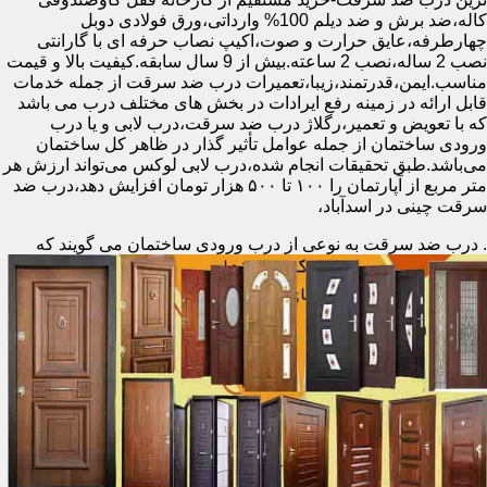
کاله،ضد برش و ضد دیلم 100% وارداتی،ورق فولادی دوبل
چهارطرفه،عایق حرارت و صوت،اکیپ نصاب حرفه ای با گارانتی
نصب 2 ساله،نصب 2 ساعته.بیش از 9 سال سابقه.کیفیت بالا و قیمت
مناسب.ایمن،قدرتمند،زیبا،تعمیرات درب ضد سرقت از جمله خدمات
قابل ارائه در زمینه رفع ایرادات در بخش های مختلف درب می باشد
که با تعویض و تعمیر،رگلاژ درب ضد سرقت،درب لابی و یا درب
ورودی ساختمان از جمله عوامل تأثیر گذار در ظاهر کل ساختمان
می‌باشد.طبق تحقیقات انجام شده،درب لابی لوکس می‌تواند ارزش هر
متر مربع از آپارتمان را ۱۰۰ تا ۵۰۰ هزار تومان افزایش دهد،درب ضد
سرقت چینی در اسدآباد،
.
درب ضد سرقت به نوعی از درب ورودی ساختمان می گویند که