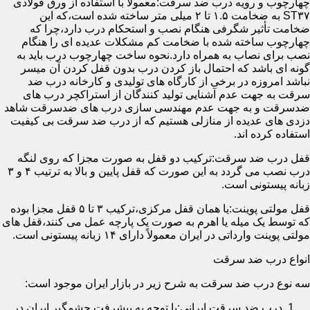
چهارچوب و رویه درب ضد سرقت:معمولاً با استفاده از ورق فولادی
ST۳۷ به ضخامت ۱.۵ تا ۲ میلی متر ساخته شده است،که این
ضخامت تأثیر شگرفی هنگام نصب و استحکام درب دارد،چرا که
چهارچوب ساخته شده با ضخامت کم مشکلات عدیده ای را هنگام
نصب برای نصاب به همراه دارد.نحوه ساخت چهارچوب درب باید به
گونه ای باشد که احتمال باز کردن درب بدون قفل کردن آن میسر
نباشد امروزه در برخی از کارگاه های تولیدی و کارخانه درب ضد
سرقت به جهت عدم آشنایی تولید کنندگان از استراکچر درب های
ضدسرقت و به جهت عدم مهندسی سازی درب های ضدسرقت شاهد
دزدی های عدیده از منازلی هستیم که از درب ضد سرقت بی کیفیت
استفاده کرده اند.
قفل درب ضد سرقت:ترکیب دو قفل به صورت مجزا که روی لنگه
درب نصب می گردد به این صورت که قفل پایین و بالا به ترتیب ۴ و ۳
زبانه پیستونی است.
قفل مولتی پوینت:یا همان قفل مرکزی،ترکیب ۳ تا ۵ قفل مجزا بوده
که توسط یک میله یا اهرم به صورت یک پارچه عمل می کنند،قفل های
مولتی پوینت وارداتی در ایران معمولاً دارای ۱۴ زبانه پیستونی است.
انواع درب ضد سرقت
سه نوع درب ضد سرقت به شرح زیر در بازار ایران موجود است:
درب ضد سرقت ایرانی:با توجه به پیشرفت چشمگیر ایران در