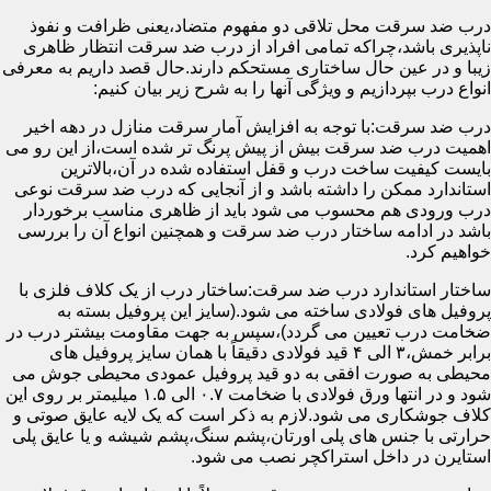
درب ضد سرقت محل تلاقی دو مفهوم متضاد،یعنی ظرافت و نفوذ
ناپذیری باشد،چراکه تمامی افراد از درب ضد سرقت انتظار ظاهری
زیبا و در عین حال ساختاری مستحکم دارند.حال قصد داریم به معرفی
انواع درب بپردازیم و ویژگی آنها را به شرح زیر بیان کنیم:
درب ضد سرقت:با توجه به افزایش آمار سرقت منازل در دهه اخیر
اهمیت درب ضد سرقت بیش از پیش پرنگ تر شده است،از این رو می
بایست کیفیت ساخت درب و قفل استفاده شده در آن،بالاترین
استاندارد ممکن را داشته باشد و از آنجایی که درب ضد سرقت نوعی
درب ورودی هم محسوب می شود باید از ظاهری مناسب برخوردار
باشد در ادامه ساختار درب ضد سرقت و همچنین انواع آن را بررسی
خواهیم کرد.
ساختار استاندارد درب ضد سرقت:ساختار درب از یک کلاف فلزی با
پروفیل های فولادی ساخته می شود.(سایز این پروفیل بسته به
ضخامت درب تعیین می گردد)،سپس به جهت مقاومت بیشتر درب در
برابر خمش،۳ الی ۴ قید فولادی دقیقاً با همان سایز پروفیل های
محیطی به صورت افقی به دو قید پروفیل عمودی محیطی جوش می
شود و در انتها ورق فولادی با ضخامت ۰.۷ الی ۱.۵ میلیمتر بر روی این
کلاف جوشکاری می شود.لازم به ذکر است که یک لایه عایق صوتی و
حرارتی با جنس های پلی اورتان،پشم سنگ،پشم شیشه و یا عایق پلی
استایرن در داخل استراکچر نصب می شود.