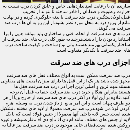
سازنده آن با رعایت استانداردهایی خاص و عایق کردن درب نسبت به
حرارت،رطوبت و صدا،آن را قادر ساخته تا بتواند از تخریب
قفل،لولا،دستگیره درب ضد سرقت یا بدنه جلوگیری کرده و در نهایت
مانع از ورود دزد به محل مورد نظر بشود.از این رو به آن ها درب ضد
سرقت می گویند.
درب های ضد سرقت از لحاظ فنی و ساختاری باید مولفه هایی را برا
استاندارد بودن دارا باشند.هرچند به طور کلی درب های ضد سرقت از
ساختار یکسانی بهرمند هستند ولی نوع ساخت و کیفیت ساخت درب
های ضد سرقت با یکدیکر متفاوت است.
اجزای درب های ضد سرقت
درب ضد سرقت ممکن است به انواع مختلف قفل های ضد سرقت
مجهز شده باشد.هر یک از این قفل ها دارای میزان امنیت های متفاوتی
هستند.مهم ترین و اصلی ترین اجزا در درب ضد سرقت،قفل ها
هستند.بنابراین هنگام خرید درب ضد سرقت حتما به قفل آن توجه
کنید.علاوه بر این لولا در اکثر درب های ضد سرقت از خارج و یا از هر
دو طرف پنهان است و این امر مانع از باز شدن درب به وسیله اهرم
کردن لولا می شود.درب ضد سرقت معمولا از لایه های مختلف تشکیل
شده است.جنس لایه داخلی آنها معمولا از جنس فولاد است که با یک
لایه از جنس های مختلف مانند ام دی اف،اچ دی اف،فلز،شیشه و غیره
روکش شده است.فضای خالی موجود در درب ضد سرقت نیز غالبا به