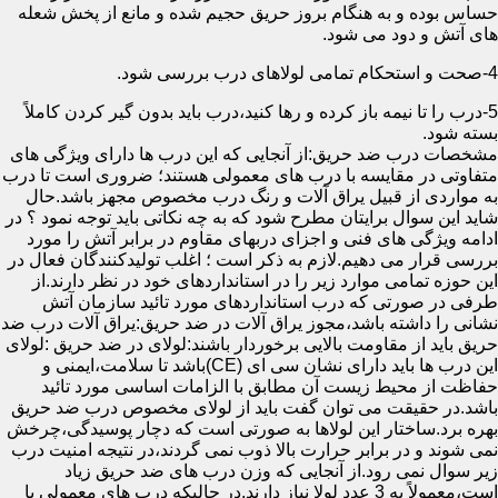
حساس بوده و به هنگام بروز حریق حجیم شده و مانع از پخش شعله
های آتش و دود می شود.
4-صحت و استحکام تمامی لولاهای درب بررسی شود.
5-درب را تا نیمه باز کرده و رها کنید،درب باید بدون گیر کردن کاملاً
بسته شود.
مشخصات درب ضد حریق:از آنجایی که این درب ها دارای ویژگی های
متفاوتی در مقایسه با درب های معمولی هستند؛ ضروری است تا درب
به مواردی از قبیل یراق آلات و رنگ درب مخصوص مجهز باشد.حال
شاید این سوال برایتان مطرح شود که به چه نکاتی باید توجه نمود ؟ در
ادامه ویژگی های فنی و اجزای دربهای مقاوم در برابر آتش را مورد
بررسی قرار می دهیم.لازم به ذکر است ؛ اغلب تولیدکنندگان فعال در
این حوزه تمامی موارد زیر را در استانداردهای خود در نظر دارند.از
طرفی در صورتی که درب استانداردهای مورد تائید سازمان آتش
نشانی را داشته باشد،مجوز یراق آلات در ضد حریق:یراق آلات درب ضد
حریق باید از مقاومت بالایی برخوردار باشند:لولای در ضد حریق :لولای
این درب ها باید دارای نشان سی ای (CE)باشد تا سلامت،ایمنی و
حفاظت از محیط زیست آن مطابق با الزامات اساسی مورد تائید
باشد.در حقیقت می توان گفت باید از لولای مخصوص درب ضد حریق
بهره برد.ساختار این لولاها به صورتی است که دچار پوسیدگی،چرخش
نمی شوند و در برابر حرارت بالا ذوب نمی گردند،در نتیجه امنیت درب
زیر سوال نمی رود.از آنجایی که وزن درب های ضد حریق زیاد
است،معمولاً به 3 عدد لولا نیاز دارند.در حالیکه درب های معمولی با