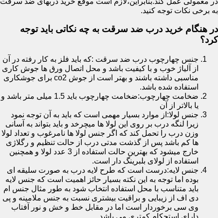
در معمولی عمل کند.بنابراین،لازم است موقع خرید دربهای ضد سرقت
به برخی نکات توجه کنید.
در هنگام خرید درب ضد سرقت به چه نکاتی باید توجه
کرد؟
جنس چهارچوب درب ضد سرقت :که باید فلز به کار رفته در آن
از آلیاژ خوب و با کیفیت باشد و محل اتصال ورق ها جوش کاری
مناسبی داشته باشند و بهتر است از جوش co2 برای جوشکاری
استفاده شده باشد.
ضخامت چهارچوب:ضخامت چهارچوب باید 1.5 میلی متر باشد و
یا بالاتر از آن
جنس لولا:از موارد بسیار مهمی است که باید به آن توجه نمود
زیرا لنگه درب بر روی این لولا ها میچرخد و باید بتواند به آسانی
وزن درب را تحمل کند که اگر جنس لولا ها نامرغوب و تعداد لولا
ها کم باشد پس از گذشت مدتی درب از حالت تنظیم و رگلاژی
خارج میشود که بهترین حالت استفاده از 3 عدد لولا و همچنین
استفاده از لولای بلبرینگ دار است.
جنس لایه:درست است که طرح لایه درب به صورت سلیقه ای
بوده اما توجه به این نکته بسیار حائز اهمیت است که جنس لایه
باید متناسب با محل استفاده انتخاب شود به طور مثال جنس ام
دی اف از زیبایی و براقیت بیشتری نسبت به جنس ملامینه و پی
وی سی برخوردار است اما در مقابل خط و خش و نور آفتاب
دارای استحکام کمتری می باشد.