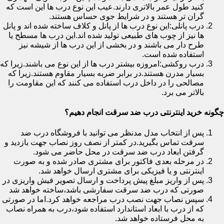
کنید طول عمر بالاتری دارند.عیب این نوع درب ها این است که
گران تر هستند و در شرایط جوی حساس هستند.
درب پانلی:این نوع درب ها از پانل و کلاف ساخته شده اند و پانل
ها نیز از چوب های طبیعی تولید شده اند.این درب ها مسطح یا
طرح دار می باشند و در بخشی از این درب ها از شیشه نیز
استفاده شده است.
درب روکشی:امروزه بیشتر درب ها از این نوع می باشند.زیرا که
بسیار مدرن هستند.در برابر ضربه بسیار مقاوم هستند.زیرا که
مصالحی را در داخل درب استفاده می کنند که این مقاومت را
بالاتر می برد.
چگونه خرید اینترنتی درب ضد سرقت انجام دهیم؟
پس از انتخاب مدل مدنظر می توانید با فروشگاه درب ضد
سرقت تماس بگیرید.در کمتر از نصف روز نصاب جهت بازدید و
گرفتن ابعاد درب ضد سرقت در محل حاضر می شود.
در مرحله بعدی فاکتور برای مشتری صادر شده و به صورت
اینترنتی و یا فیزیکی برای مشتری ارسال خواهد شد.
پس از واریز مبلغ پیش پرداخت و ارسال تصویر فیش واریزی در
صورتی که درب ضد سرقت سفارشی باشد،ساخته خواهد شد
سپس نصاب جهت نصب درب مراجعه خواهد کرد.اما در صورتی
که از درب با ابعاد استاندارد استفاده شود،درب به همراه نصاب
به محل فرستاده خواهد شد.