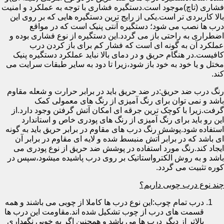
فشاری (تاچ)موجود است.دستگیره فشاری با توجه به عملکرد و امنیت
بالا کاربردی تر است.یکی از رایج ترین دستگیره هایی که بر روی این
درب ها نصب می شود؛ دستگیره آنتی پنیک است که در مواقع
اضطراری به راحتی باز می گردد.این دستگیره از نوع فشاری بوده و
عملکرد آن به گونه ای است که فشار کم برای باز کردن درب
کافیست.در هنگام حریق و در دمای بالا نباید عملکرد دستگیره پنیک
مختل و یا خود به خود باز شود،زیرا تا دود به سایر طبقات سرایت می
کند.
رنگ درب ضد حریق:در ضد حریق باید در برابر حرارت و شعله مقاوم
باشد و نمی توان برای رنگ آمیزی از رنگ های معمولی کمک
گرفت.زیرا با کوچک ترین جرقه ای امکان آتش گرفتن وجود دارد.از
این رو باید برای رنگ آمیزی از رنگ های پودری خاص و استاندارد
استفاده شود.پوشش رنگ درب های مقاوم در برابر حریق باید به گونه
ای باشد که در برابر آتش منبسط شده و لایه ای مقاوم در برابر آن
ایجاد کند.رنگ مورد استفاده در پوشش ضد حریق از نوع پودری می
باشد و به روش الکترواستاتیک بر روی درب پاشیده میشود،سپس در
کوره تثبیت می گردد.
چند نوع درب چوبی داریم؟
درب تمام چوب:این نوع درب ها کاملا از چوبی می باشند و همه
قسمت های درب از چوب تشکیل شده اند.مقاومت این درب ها
بالاتر از دیگر درب ها می باشد و همچنین اگر به خوبی نگهداری