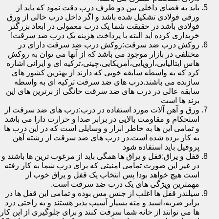
باید به فضای داخلی بین دو طرف درب دقت نمود که باید از
ورقی فولادی تشکیل شده باشد و اگر داخل درب خالی از ورق
فولادی باشد در حقیقت شما یک درب معمولی در ابعاد بزرگتر
خریداری کرده اید البته با پرداخت هزینه یک درب ضد سرقت!
روکش درب ضد سرقت:روکش درب ضد سرقت دارای در
مختلفی در بازار موجود می باشد که از آنها می توان به روکش
هاس ایتالیایی،اروپایی،آمریکایی،چینی،ترکیه ای و ایرانی اشاره
کرد که به واسطه سابقه خوبی که دارند از بهترین کشور های
سازنده می باشند.درب های ضد سرقت ترکیه ای به واسطه
سابقه عالی در درب های ضد سرقت خانگی از برترین های این
برند ها است
ورق و آهن آلات مورد استفاده در درب:درب های ضد سرقت از
استحکام و مقاومت بالایی در برابر صدا و حرارت دارا می باشد
و تمامی این ها به خاطر ابزار و وسایلی است که در این درب ها
به کار برده شده است.در درب های ضد سرقت از رشته آهن
پروفیل باید استفاده شود
قفل و یراق:قفل و یراق ها همگی باید از مرغوب ترین ها باشند و
در غیر این صورت تمامی امنیتی که برای درب شما به کار رفته
است هیچ خواهد بود! پس انتخاب یک قفل و یراق خوب از
مهمترین ویژگی های یک درب ضد سرقت است.
سیلندر قفل ها اغلب از جنس مس بوده و تمامی این قفل ها در
برابر ضربه،اسید و مته بسیار آسیب پذیر هستند و به راحتی دزد
ها می توانند از خانه شما سرقت کنند و برای جلوگیری از این کار