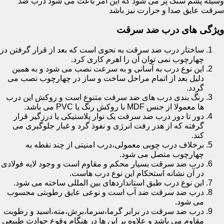
وسیله پشم سنگ پر می شود که این امر باعث می شود درب ضد
سرقت عایق صدا و حرارت نیز باشد
ویژگی های درب ضد سرقت
ساختار درب ضد سرقت به نحوی است که بعد از قرار گرفتن در
چهارچوب نمی توان آن را اهرم کاری کرد.
این نوع درب به آسانی و به سرعت نصب می شود و به همین
دلیل بعد از اتمام مراحل ساخت و ساز در چهارچوب نصب می
گردد.
رنگ بندی درب های ضد سرقت متنوع است و روکش این درب
ها معمولا از جنس MDF با روکش رنگ یا PVC می باشد.
دور تا دور درب ضد سرقت یک نوار پلاستیکی یا درزگیر قرار
گرفته که از هدر رفت انرژی و نفوذ گرد و غبار جلوگیری می
کند.
برخلاف درب چوبی معمولی،درب امنیتی از چند نقطه به
چهارچوب متصل می شود.
درب ضد سرقت بسیار محکم و مقاوم است و وجود لایه فولادی
در آن نشانه استحکام این نوع درب هاست.
این نوع درب طبق استانداردهای بین المللی ساخته می شود.
درب ضد سرقت ضد آب است و نوعی عایق رطوبتی محسوب
می شود.
درب ضد سرقت در برابر گرما،سرما،برش،مته،اسید و رطوبت
مقاوم می باشد و علاوه بر این ها در هنگام وقوع حوادث طبیعی