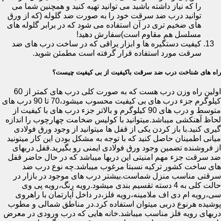
را که نیاز داشته باشید می توانید تهیه کنید و همچنین شما می
توانید درب ضد سرقت خود را به صورت ضد گلوله (که از ورق
های ضخیم تری در آن استفاده می شود که در برابر گلوله های
مسلسل هم مقاوم است)سفارش دهید!
کیفیت دستگیره ها و ابزار یراقی که در ساخت درب های ضد
سرقت مورد استفاده قرار گرفته است مطمئن شوید.
راه های شناخت درب ضد سرقت باکیفیت از بی کیفیت چیست؟
اولین راه وزن درب هست که به صورت کلی درب های کمتر از 60
کیلوگرم جزء درب های بی کیفیت محسوب میشود،70 تا 90 درب های
متوسط و درب های 90 کیلوگرم و بالاتر جزء درب های با کیفیت از
لحاظ آهنکشی میباشد.میتوانید با کولیس ضخامت چهارچوب را اندازه
گیری کنید.با باز کردن یکی از قفل ها میتوانید از وجود ورق فولادی
میانی اطمینان حاصل کنید که با توجه به مشکل بودن این کار میتونید
از فروشنده تضمین وجود ورق فولادی ایمنی رو بگیرید.قفل دربهای
ضد سرقت جزء مهم امنیتی این دربها میباشد که در حال حاضر قفل
های ساخت کشور ترکیه نسبتا مرغوب میباشد.چه نوع درب ضد
سرقتی مناسب منزل شماست.بیشتر درب های موجود در بازار در
حالت کلی به 4 دسته تقسیم بندی میشود.رویه رنگ،رویه پی وی
سی،رویه ام دی اف ملامینه،رویه فلز،در داخل آپارتمان با راهروی
پوشیده هرنوع دربی میتوان استفاده کرد.در مناطق شمالی و مطوب
دربهای رویه فلز مناسب میباشد.خانه هایی که درب ورودی در معرض