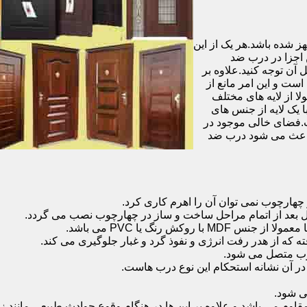
شده باشد.هر یک از این
 اجزا در درب ضد
آن توجه کنید.علاوه بر
است و این امر مانع از
 از لایه های مختلف
 یک لایه از جنس های
.فضای خالی موجود در
 باعث می شود درب ضد
هارچوب نمی توان آن را اهرم کاری کرد.
ل بعد از اتمام مراحل ساخت و ساز در چهارچوب نصب می گردد.
 رنگ یا PVC می باشد.
ه که از هدر رفت انرژی و نفوذ گرد و غبار جلوگیری می کند.
وب متصل می شود.
ر آن نشانه استحکام این نوع درب هاست.
 شود.
 می باشد و علاوه بر این ها در هنگام وقوع حوادث طبیعی مانند زل