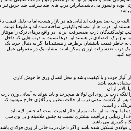
 بوده و نسوز می باشد.بنابراین درب های ضد سرقت ضد حریق نیز می
باشد.
لبته درب ضد سرقت ایتالیایی هم در بازار هست،اما به دلیل قیمت بال
تند.این درب ها از مصالح باکیفیتی ساخته شده اند و طبیعتا قیمت
اغلب تولیدکنندگان درب ضدسرقت ایرانی در واقع درهای ترک را مونتاژ
به نوع ترک اقتصادی تر هستند.این درها نسبت به درب هایی که داخل
خاطر قیمت پایینشان پرطرفدار هستند.اما اگر به دنبال خرید یک
 که یک درب ضدسرقت ارزان ممکن است مشابه یک در معمولی عمل
ه کنید.
ز آلیاژ خوب و با کیفیت باشد و محل اتصال ورق ها جوش کاری
 لنگه درب بر روی این لولا ها میچرخد و باید بتواند به آسانی وزن درب
باشد پس از گذشت مدتی درب از حالت تنظیم و رگلاژی خارج میشود که
ما توجه به این نکته بسیار حائز اهمیت است که جنس لایه باید
ف از زیبایی و براقیت بیشتری نسبت به جنس ملامینه و پی وی سی
کام کمتری می باشد.
ی فولادی تشکیل شده باشد و اگر داخل درب خالی از ورق فولادی باشد