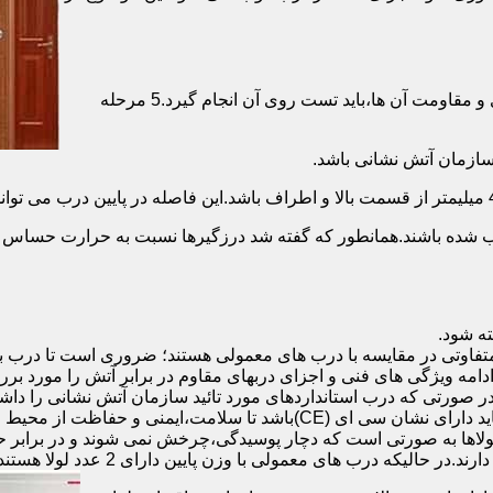
برای حصول اطمینان از عملکرد دربهای ضد حریق مطابق با دسته بندی و مقاومت آن ها،باید تست روی آن انجام گیرد.5 مرحله
صب شده باشند.همانطور که گفته شد درزگیرها نسبت به حرارت حساس ب
تفاوتی در مقایسه با درب های معمولی هستند؛ ضروری است تا درب ب
 ادامه ویژگی های فنی و اجزای دربهای مقاوم در برابر آتش را مورد بر
 در صورتی که درب استانداردهای مورد تائید سازمان آتش نشانی را داش
مقاومت بالایی برخوردار باشند:لولای در ضد حریق :لولای این درب ها باید دار
لاها به صورتی است که دچار پوسیدگی،چرخش نمی شوند و در برابر حرا