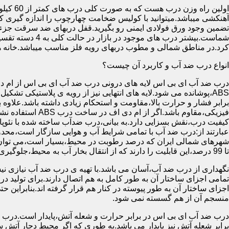
آهنکشی میباشد.میتوانید با کولیس ضخامت چهارچوب را اندازه گیری کنید
تضمین وجود ورق فولادی ایمنی رو بگیرید.قفل دربهای ضد سرقت جزء
شماست.بیشتر در
کرد.در مناطق شمالی و مطوب دربهای رویه فلز مناسب میباشد.خانه 
انواع درب ضد آب و کاربرد آن چیست؟
درب ضد آب ای بی اس لایه های درونی درب ضد آب ای بی اس از ام دی 
فیزیکی،مقاوم باشد.اگ
کیفیت درب،نقش بسزایی دارد.به بیانی،درب ضدآب ساخته شده با نئو
عبارتند از:درب ضد آب با تمامی شرایط آب و هوایی سازگار است،محدو
تا 99 درصد،این قابلیت را دارند که از انتقال بخار آب به محیط،جلوگیری کنند.
نگهداری از درب ضد آب،آسان می باشد.با تهیه ی درب ضد آب نیازی نی
تمامی اجزای ساختار آن به طور کامل به هم اتصال دارند.برای تولید در
اجزای ساختار آن به طور پیوسته در کنار هم قرار گرفته اند.بنابراین 
منسجم آن از هم گسسته نمی شود.
درب ضد آب ای بی اس در برابر حرارت و شعله آتش،پایدار است.درب ضد
برابر شعله آتش نیز پایدار می باشد.به طوری که اگر محیط دچار آت