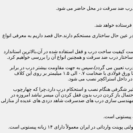
اد درب ضد سرقت در محل حاضر می شود.
فرستاده خواهد شد.
ر عین حال ساختاری مستحکم دارند.حال قصد داریم به معرفی انواع
 کیفیت ساخت درب و قفل استفاده شده در آن،بالاترین استاندارد
اختار درب ضد سرقت و همچنین انواع آن را بررسی خواهیم کرد.
درب تعیین می گردد)،سپس به جهت مقاومت بیشتر درب در برابر
خمش،۳ الی ۴ قید فولادی دقیقاً با همان سایز پروفیل های محیطی به صورت افقی به دو قید پروفیل عمودی محیطی جوش می شود و در انتها ورق فولادی با ضخامت ۰.۷ الی ۱.۵ میلیمتر بر روی این کلاف
 در داخل استراکچر نصب می شود.
۱.۵ تا ۲ میلی متر ساخته شده است،که این ضخامت تأثیر شگرفی هنگام نصب و استحکام درب دارد،چرا که چهارچوب
حتمال باز کردن درب بدون قفل کردن آن میسر نباشد امروزه در
م مهندسی سازی درب های ضدسرقت شاهد دزدی های عدیده از منازلی