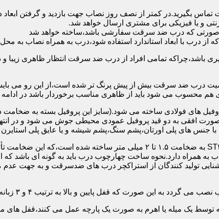
 تماس بگیرید.در کمتر از نصف روز نصاب جهت بازدید و گرفتن ابع
نتی و یا فیزیکی برای مشتری ارسال خواهد شد.
در صورتی که درب ضد سرقت سفارشی باشد،ساخته خواهد شد
 درب با ابعاد استاندارد استفاده شود،درب به همراه نصاب به محل 
ی باشد،چراکه تمامی افراد از درب ضد سرقت انتظار ظاهری زیبا و د
یت درب ضد سرقت بیش از پیش پرنگ تر شده است،از این رو می بایست
هم محسوب می شود باید از ظاهری مناسب برخوردار باشد در ادامه س
وفیل های فولادی ساخته می شود.(سایز این پروفیل بسته به ضخامت 
با جنس های پلی اورتان،پشم سنگ،پشم شیشه و یا عایق پلی استایرن
چهارچوب و رویه درب ضد سرقت:معمولاً با استفاده از ورق فولادی ST۳۷ به ضخامت 
به همراه دارد.نحوه ساخت چهارچوب درب باید به گونه ای باشد که ا
آشنایی تولید کنندگان از استراکچر درب های ضدسرقت و به جهت عد
این صورت که قفل پایین و بالا به ترتیب ۴ و ۳ زبانه پیستونی است.