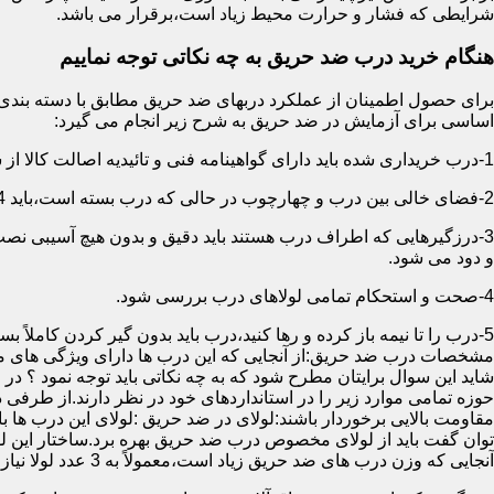
شرایطی که فشار و حرارت محیط زیاد است،برقرار می باشد.
هنگام خرید درب ضد حریق به چه نکاتی توجه نماییم
اساسی برای آزمایش در ضد حریق به شرح زیر انجام می گیرد:
1-درب خریداری شده باید دارای گواهینامه فنی و تائیدیه اصالت کالا از سازمان آتش نشانی باشد.
2-فضای خالی بین درب و چهارچوب در حالی که درب بسته است،باید 4 میلیمتر از قسمت بالا و اطراف باشد.این فاصله در پایین درب می تواند تا 8 میلیمتر باشد.به عبارتی نور نباید از پایین درب درز نماید.
3-درزگیرهایی که اطراف درب هستند باید دقیق و بدون هیچ آسیبی ن
و دود می شود.
4-صحت و استحکام تمامی لولاهای درب بررسی شود.
5-درب را تا نیمه باز کرده و رها کنید،درب باید بدون گیر کردن کاملاً بسته شود.
مشخصات درب ضد حریق:از آنجایی که این درب ها دارای ویژگی های م
شاید این سوال برایتان مطرح شود که به چه نکاتی باید توجه نمود ؟ در
حوزه تمامی موارد زیر را در استانداردهای خود در نظر دارند.از طرفی
توان گفت باید از لولای مخصوص درب ضد حریق بهره برد.ساختار این لو
آنجایی که وزن درب های ضد حریق زیاد است،معمولاً به 3 عدد لولا نیاز دارند.در حالیکه درب های معمولی با وزن پایین دارای 2 عدد لولا هستند.