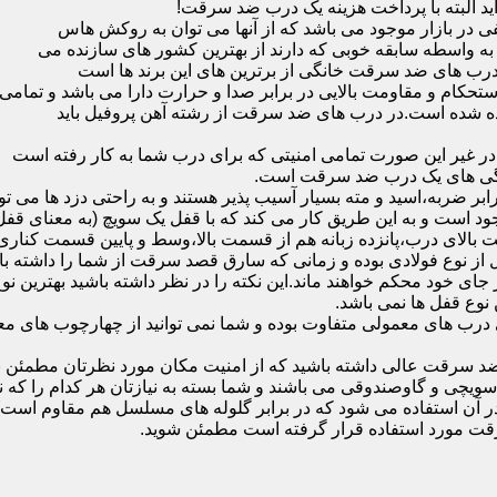
ید البته با پرداخت هزینه یک درب ضد سرقت!
بازار موجود می باشد که از آنها می توان به روکش هاس
که به واسطه سابقه خوبی که دارند از بهترین کشور های سازنده می
رب های ضد سرقت خانگی از برترین های این برند ها است
حکام و مقاومت بالایی در برابر صدا و حرارت دارا می باشد و تمامی
برده شده است.در درب های ضد سرقت از رشته آهن پروفیل باید
و در غیر این صورت تمامی امنیتی که برای درب شما به کار رفته است
یژگی های یک درب ضد سرقت است.
بر ضربه،اسید و مته بسیار آسیب پذیر هستند و به راحتی دزد ها می توا
ه می شود که این در نمونه های 16 و 20 زبانه موجود است و به این طریق کار می کند که با 
قفل از نوع فولادی بوده و زمانی که سارق قصد سرقت از شما را داشته ب
 در جای خود محکم خواهند ماند.این نکته را در نظر داشته باشید بهتری
 نوع قفل ها نمی باشد.
ای معمولی متفاوت بوده و شما نمی توانید از چهارچوب های معمولی
ضد سرقت عالی داشته باشید که از امنیت مکان مورد نظرتان مطمئن ب
 و گاوصندوقی می باشند و شما بسته به نیازتان هر کدام را که نیاز 
 آن استفاده می شود که در برابر گلوله های مسلسل هم مقاوم است
قت مورد استفاده قرار گرفته است مطمئن شوید.