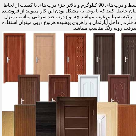
اولین راه وزن درب هست که به صورت کلی درب های کمتر از 60 کیلوگرم جزء درب های بی کیفیت محسوب میشود،70 تا 90 درب های متوسط و درب های 90 کیلوگرم و بالاتر جزء درب های با کیفیت از لحاظ
نان حاصل کنید که با توجه به مشکل بودن این کار میتونید از فروشنده
ر ترکیه نسبتا مرغوب میباشد.چه نوع درب ضد سرقتی مناسب منزل
ام دی اف ملامینه،رویه فلز،در داخل آپارتمان با راهروی پوشیده هرنوع دربی میتوان استفاده
سرقت رویه رنگ مناسب میباشد.