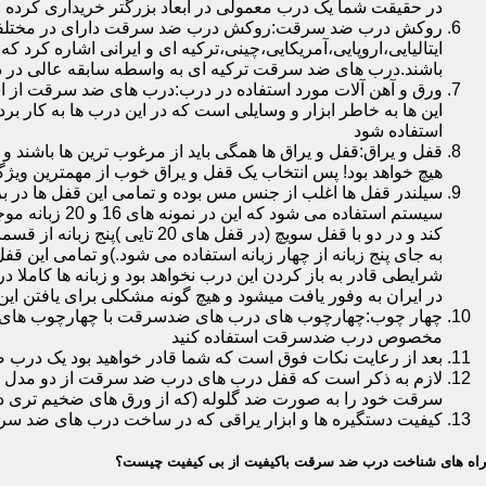
در حقیقت شما یک درب معمولی در ابعاد بزرگتر خریداری کرده ا
روکش درب ضد سرقت:روکش درب ضد سرقت دارای در مختلفی در 
ایتالیایی،اروپایی،آمریکایی،چینی،ترکیه ای و ایرانی اشاره کرد 
باشند.درب های ضد سرقت ترکیه ای به واسطه سابقه عالی در د
ورق و آهن آلات مورد استفاده در درب:درب های ضد سرقت از است
این ها به خاطر ابزار و وسایلی است که در این درب ها به کار 
استفاده شود
قفل و یراق:قفل و یراق ها همگی باید از مرغوب ترین ها باشند 
هیچ خواهد بود! پس انتخاب یک قفل و یراق خوب از مهمترین و
سیلندر قفل ها اغلب از جنس مس بوده و تمامی این قفل ها در برا
سیستم استفاد
به جای پنج زبانه از چهار زبانه استفاده می شود.)و تمامی این 
شرایطی قادر به باز کردن این درب نخواهد بود و زبانه ها کاملا
در ایران به وفور یافت میشود و هیچ گونه مشکلی برای یافتن این
چهار چوب:چهارچوب های درب های ضدسرقت با چهارچوب های درب ه
مخصوص درب ضدسرقت استفاده کنید
بعد از رعایت نکات فوق است که شما قادر خواهید بود یک درب 
لازم به ذکر است که قفل درب های درب ضد سرقت از دو مدل سویچی
سرقت خود را به صورت ضد گلوله (که از ورق های ضخیم تری در
کیفیت دستگیره ها و ابزار یراقی که در ساخت درب های ضد سر
راه های شناخت درب ضد سرقت باکیفیت از بی کیفیت چیست؟