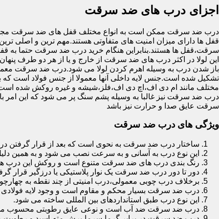
اجزای درب های ضد سرقت
درب ضد سرقت ممکن است به انواع مختلف قفل های ضد سرقت مجهز 
قفل ها دارای میزان امنیت های متفاوتی هستند.مهم ترین و اصلی ترین
سرقت،قفل ها هستند.بنابراین هنگام خرید درب ضد سرقت حتما به قفل 
این لولا در اکثر درب های ضد سرقت از خارج و یا از هر دو طرف پنهان 
باز شدن درب به وسیله اهرم کردن لولا می شود.درب ضد سرقت معمولا
تشکیل شده است.جنس لایه داخلی آنها معمولا از جنس فولاد است که با
مختلف مانند ام دی اف،اچ دی اف،فلز،شیشه و غیره روکش شده است
درب ضد سرقت نیز غالبا به وسیله پشم سنگ پر می شود که این امر
سرقت عایق صدا و حرارت نیز باشد
ویژگی های درب ضد سرقت
ساختار درب ضد سرقت به نحوی است که بعد از قرار گرفتن در چ
این نوع درب به آسانی و به سرعت نصب می شود و به همین دلی
رنگ بندی درب های ضد سرقت متنوع است و روکش این درب ها معمولا از جنس MDF با روکش
دور تا دور درب ضد سرقت یک نوار پلاستیکی یا درزگیر قرار گرفت
برخلاف درب چوبی معمولی،درب امنیتی از چند نقطه به چهارچ
درب ضد سرقت بسیار محکم و مقاوم است و وجود لایه فولادی د
این نوع درب طبق استانداردهای بین المللی ساخته می شود.
درب ضد سرقت ضد آب است و نوعی عایق رطوبتی محسوب می
درب ضد سرقت در برابر گرما،سرما،برش،مته،اسید و رطوبت مقاوم