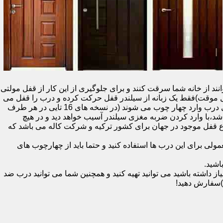
نند از خانه شما سرقت کنند و برای جلوگیری از این کار از قفل مولتی
قفل یک سویچ (به معنای قفل موقت)فقط یک زبانه از سیلندر قفل حرکت کرده و درب را قفل می
کند و در دو با قفل سویچ (در قفل های 20 تایی )پنج زبانه از قسمت بالای درب،پانزده زبانه هم از قسمت بالا،وسط و پایین قسمت کناری درب وارد چهار چوب می شوند (در نسخه های 16 تایی در هر طرف
اشد،با وارد کردن ضربه مغزی سیلندر آسیب خواهد دید و در هیچ
ن نوع قفل موجود در جهان برای کشور ترکیه و شرکت کاله می باشد که
 برای این درب ها استفاده کنید و حتما باید از چهارچوب های
اشید.
داشته باشید می توانید تهیه کنید و همچنین شما می توانید درب ضد
)سفارش دهید!