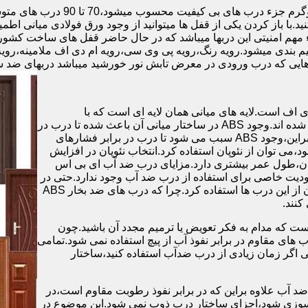
.با باز کردن یکی از قفل ها میتوانید از وجود ورق فولادی میانی اطمی
 مهم امنیتی این دربها میباشد که در حال حاضر قفل های ساخت کشو
ب های موجود در بازار در حالت کلی به 4 دسته تقسیم بندی میشود.رویه رنگ،رویه پی وی سی،رویه 
هایی که درب ورودی در معرض تابش نور خورشید میباشد دربهای ضد 
اف است.لایه های میانی همان لایه ای است که با
ABS،پوشانده می شود.لایه های انتهایی نیز از رویه ی پلاستیکی تشکیل شده اند.وجود ABS در ساختار میانی آن باعث شده تا درب در
برابر فشار و حرارت بالا،مقاومت و استحکام زیادی داشته باشد.علاوه براین،وجود ABS سبب می شود تا درب در برابر فشارهای
ر از ام دی اف در ساخت درب ABS استفاده نشود،می توان از نئوپان استفاده کرد.انتخاب نئوپان در افزایش
پان،طول عمر بیشتری دارد.مزایای درب ضد آب ای بی اس
دیت خاصی برای استفاده از درب ضد آب وجود ندارد.حتی در
شهرهای شمالی ایران که درصد رطوبت در محیط،بسیار است،می توان از این درب ها استفاده کرد.چرا که درب های ضد بخار ABS
ست که مدام به فکر تعویض یا ترمیم مجدد آن باشید.چون
ب های مقاوم در برابر نفوذ آب از پیچ استفاده نمی شود.تمامی
حتی اگر زمان زیادی از درب ضدآب استفاده کنید،ساختار
 آب علاوه براین که در برابر نفوذ رطوبت مقاوم است،در
ش سوزی شود،اجزای ساختار درب ذوب نمی شود.این موضوع در