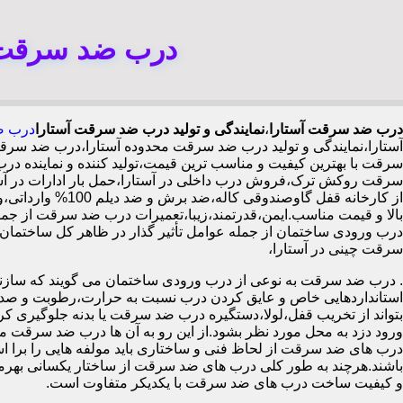
درب ضد سرقت آ
درب ضد سرقت آستارا
،
نمایندگی و تولید درب ضد سرقت آستارا
درب ض
آستارا،نمایندگی و تولید درب ضد سرقت محدوده آستارا،درب ضد سر
سرقت با بهترین کیفیت و مناسب ترین قیمت،تولید کننده و نمایند
سرقت روکش ترک،فروش درب داخلی در آستارا،حمل بار ادارات در آس
بالا و قیمت مناسب.ایمن،قدرتمند،زیبا،تعمیرات درب ضد سرقت از جمل
سرقت چینی در آستارا،
.
درب ضد سرقت به نوعی از درب ورودی ساختمان می گویند که سازنده
استانداردهایی خاص و عایق کردن درب نسبت به حرارت،رطوبت و صدا،آ
بتواند از تخریب قفل،لولا،دستگیره درب ضد سرقت یا بدنه جلوگیری کرده
ورود دزد به محل مورد نظر بشود.از این رو به آن ها درب ضد سرقت می
درب های ضد سرقت از لحاظ فنی و ساختاری باید مولفه هایی را برا استا
باشند.هرچند به طور کلی درب های ضد سرقت از ساختار یکسانی بهرم
و کیفیت ساخت درب های ضد سرقت با یکدیکر متفاوت است.