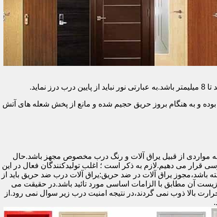
وده و به هنگام بروز حریق حجیم شده و مانع از پخش شعله های آتش
ه مواردی از قبیل یراق آلات و رنگ درب مخصوص مجهز باشد.حال
رسی قرار می دهیم.لازم به ذکر است ؛ اغلب تولیدکنندگان فعال در این
ته باشد،مجوز یراق آلات در ضد حریق:یراق آلات درب ضد حریق باید از
ای نشان سی ای (CE)باشد تا سلامت،ایمنی و حفاظت از محیط زیست آن مطابق با الزامات اساسی مورد تائید باشد.در حقیقت می
رت بالا ذوب نمی گردند،در نتیجه امنیت درب زیر سوال نمی رود.از