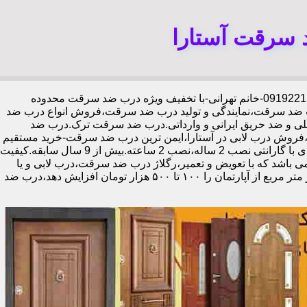
 سرقت آستارا
،09192211934-خانم تهرانی-با تخفیف ویژه درب ضد سرقت محدوده
رب ضد سرقت،نمایندگی و تولید درب ضد سرقت،فروش انواع درب ضد
خلی و ضد حریق ایرانی و وارداتی.درب ضد سرقت ترک.درب ضد
فروش درب لابی در آستارا،ایمن ترین درب ضد سرقت-خرید مستقیم
از کارخانه قفل گاوصندوقی کاله،ضد برش و ضد دیلم 100% وارداتی،ورق فولادی دوبل چهارطرفه،عایق حرارت و صوت،اکیپ نصاب حرفه ای با گارانتی نصب 2 ساله،نصب 2 ساعته.بیش از 9 سال سابقه.کیفیت
ی باشد که با تعویض و تعمیر،رگلاژ درب ضد سرقت،درب لابی و یا
درب ورودی ساختمان از جمله عوامل تأثیر گذار در ظاهر کل ساختمان می‌باشد.طبق تحقیقات انجام شده،درب لابی لوکس می‌تواند ارزش هر متر مربع از آپارتمان را ۱۰۰ تا ۵۰۰ هزار تومان افزایش دهد،درب ضد