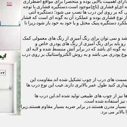
رای اهمییت بالایی بوده و منحصرا برای مواقع اضطراری
 ای)و فشاری (تاچ)موجود است.دستگیره فشاری با توجه
ایی که بر روی این درب ها نصب می شود؛ دستگیره آنتی
ز نوع فشاری بوده و عملکرد آن به گونه ای است که فشار
کرد دستگیره پنیک مختل و یا خود به خود باز شود،زیرا تا
شد و نمی توان برای رنگ آمیزی از رنگ های معمولی کمک
رو باید برای رنگ آمیزی از رنگ های پودری خاص و
ه گونه ای باشد که در برابر آتش منبسط شده و لایه ای
 نوع پودری می باشد و به روش الکترواستاتیک بر روی درب
ه قسمت های درب از چوب تشکیل شده اند.مقاومت این
هداری کنید طول عمر بالاتری دارند.عیب این نوع درب ها
ها نیز از چوب های طبیعی تولید شده اند.این درب ها
 نیز استفاده شده است.
بسیار مدرن هستند.در برابر ضربه بسیار مقاوم هستند.زیرا
الاتر می برد.