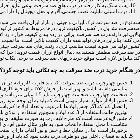
پشم سنگ به کار رفته در درب های ضد سرقت نوعی عایق حرارتی
درب امنیتی قابلیت نصب چشمی،آلارم و قفل دیجیتال را دارا می 
سه نوع در ضد سرقت ترک،ایرانی و چینی در بازار ایران یافت می شود.ا
ضدسرقت متداول در کشور،باکیفیت ترین درها مربوط به کشور ترکیه هس
بالایی نیز دارند.درب ضد سرقت ایرانی در رده بندی کیفیت قرار دارد.
می کنند؛ بنابراین درهای تولیدشده دارای کیفیت بالایی است اما نسبت 
کشور تولید می شوند قیمت مناسب تری دارند.درهای ضد سرقت چینی به 
در ضد سرقت مطمئن هستید،به دنبال انواع ارزان قیمت نروید؛ چرا
کند.بنابراین،لازم است موقع خرید دربهای ضد سرقت به برخی نکات توج
در هنگام خرید درب ضد سرقت به چه نکاتی باید توجه کرد؟
جنس چهارچوب درب ضد سرقت :که باید فلز به کار رفته در آن ا
مناسبی داشته باشند و بهتر است از جوش co2 برای جوشکاری استفاده شده باشد.
ضخامت چهارچوب:ضخامت چهارچوب باید 1.5 میلی متر باشد و یا بالاتر از آن
جنس لولا:از موارد بسیار مهمی است که باید به آن توجه نمود زیرا
را تحمل کند که اگر جنس لولا ها نامرغوب و تعداد لولا ها کم 
بهترین حالت استفاده از 3 عدد لولا و همچنین استفاده از لولای بلبرینگ دار است.
جنس لایه:درست است که طرح لایه درب به صورت سلیقه ای بوده ا
متناسب با محل استفاده انتخاب شود به طور مثال جنس ام دی ا
برخوردار است اما در مقابل خط و خش و نور آفتاب دارای استح
باید به فضای داخلی بین دو طرف درب دقت نمود که باید از ورق