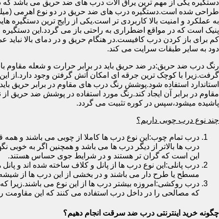
دستگیره یکی از مهم ترین یراق آلات درب های ضد حریق می باشد که دا
طراحی شده است.دستگیره درب های ضد حریق در دو نوع اهرمی (میله
به عملکرد و امنیت بالا کاربردی تر است.یکی از رایج ترین دستگیره ه
پنیک است که در مواقع اضطراری به راحتی باز می گردد.این دستگیره ا
کم برای باز کردن درب کافیست.در هنگام حریق و در دمای بالا نباید عمل
دود به سایر طبقات سرایت می کند.
رنگ درب ضد حریق:در ضد حریق باید در برابر حرارت و شعله مقاوم با
گرفت.زیرا با کوچک ترین جرقه ای امکان آتش گرفتن وجود دارد.از این 
استاندارد استفاده شود.پوشش رنگ درب های مقاوم در برابر حریق باید ب
مقاوم در برابر آن ایجاد کند.رنگ مورد استفاده در پوشش ضد حریق از
پاشیده میشود،سپس در کوره تثبیت می گردد.
چند نوع درب چوبی داریم؟
درب تمام چوب:این نوع درب ها کاملا از چوبی می باشند و هم
درب ها بالاتر از دیگر درب ها می باشد و همچنین اگر به خوبی نگ
این است که گران تر هستند و در شرایط جوی حساس هستند.
درب پانلی:این نوع درب ها از پانل و کلاف ساخته شده اند و پانل 
مسطح یا طرح دار می باشند و در بخشی از این درب ها از شیشه
درب روکشی:امروزه بیشتر درب ها از این نوع می باشند.زیرا که 
که مصالحی را در داخل درب استفاده می کنند که این مقاومت را ب
چگونه خرید اینترنتی درب ضد سرقت انجام دهیم؟