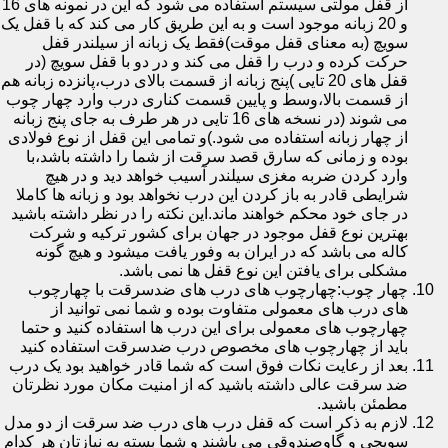
از قفل مولتی سیستم استفاده می شود که این در نمونه های 16
و 20 زبانه موجود است و به این طریق کار می کند که با قفل یک
سویچ (به معنای قفل موقت)فقط یک زبانه از سیلندر قفل
حرکت کرده و درب را قفل می کند و در دو با قفل سویچ (در
قفل های 20 تایی )پنج زبانه از قسمت بالای درب،پانزده زبانه هم
از قسمت بالا،وسط و پایین قسمت کناری درب وارد چهار چوب
می شوند (در نسخه های 16 تایی در هر طرف به جای پنج زبانه
از چهار زبانه استفاده می شود.)و تمامی این قفل از نوع فولادی
بوده و زمانی که سارق قصد سرقت از شما را داشته باشد،با
وارد کردن ضربه مغزی سیلندر آسیب خواهد دید و در هیچ
شرایطی قادر به باز کردن این درب نخواهد بود و زبانه ها کاملا
در جای خود محکم خواهند ماند.این نکته را در نظر داشته باشید
بهترین نوع قفل موجود در جهان برای کشور ترکیه و شرکت
کاله می باشد که در ایران به وفور یافت میشود و هیچ گونه
مشکلی برای یافتن این نوع قفل ها نمی باشد.
چهار چوب:چهارچوب های درب های ضدسرقت با چهارچوب
های درب های معمولی متفاوت بوده و شما نمی توانید از
چهارچوب های معمولی برای این درب ها استفاده کنید و حتما
باید از چهارچوب های مخصوص درب ضدسرقت استفاده کنید
بعد از رعایت نکات فوق است که شما قادر خواهید بود یک درب
ضد سرقت عالی داشته باشید که از امنیت مکان مورد نظرتان
مطمئن باشید.
لازم به ذکر است که قفل درب های درب ضد سرقت از دو مدل
سویچی و گاوصندوقی می باشند و شما بسته به نیازتان هر کدام