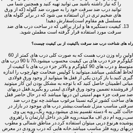
را که نیاز داشته باشید می توانید تهیه کنید و همچنین شما می
توانید درب ضد سرقت خود را به صورت ضد گلوله (که از ورق
های ضخیم تری در آن استفاده می شود که در برابر گلوله های
مسلسل هم مقاوم است)سفارش دهید!
کیفیت دستگیره ها و ابزار یراقی که در ساخت درب های ضد
سرقت مورد استفاده قرار گرفته است مطمئن شوید.
راه های شناخت درب ضد سرقت باکیفیت از بی کیفیت چیست؟
اولین راه وزن درب هست که به صورت کلی درب های کمتر از 60
کیلوگرم جزء درب های بی کیفیت محسوب میشود،70 تا 90 درب های
متوسط و درب های 90 کیلوگرم و بالاتر جزء درب های با کیفیت از
لحاظ آهنکشی میباشد.میتوانید با کولیس ضخامت چهارچوب را اندازه
گیری کنید.با باز کردن یکی از قفل ها میتوانید از وجود ورق فولادی
میانی اطمینان حاصل کنید که با توجه به مشکل بودن این کار میتونید
از فروشنده تضمین وجود ورق فولادی ایمنی رو بگیرید.قفل دربهای
ضد سرقت جزء مهم امنیتی این دربها میباشد که در حال حاضر قفل
های ساخت کشور ترکیه نسبتا مرغوب میباشد.چه نوع درب ضد
سرقتی مناسب منزل شماست.بیشتر درب های موجود در بازار در
حالت کلی به 4 دسته تقسیم بندی میشود.رویه رنگ،رویه پی وی
سی،رویه ام دی اف ملامینه،رویه فلز،در داخل آپارتمان با راهروی
پوشیده هرنوع دربی میتوان استفاده کرد.در مناطق شمالی و مطوب
دربهای رویه فلز مناسب میباشد.خانه هایی که درب ورودی در معرض