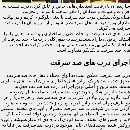
سازنده آن با رعایت استانداردهایی خاص و عایق کردن درب نسبت به
حرارت،رطوبت و صدا،آن را قادر ساخته تا بتواند از تخریب
قفل،لولا،دستگیره درب ضد سرقت یا بدنه جلوگیری کرده و در نهایت
مانع از ورود دزد به محل مورد نظر بشود.از این رو به آن ها درب ضد
سرقت می گویند.
درب های ضد سرقت از لحاظ فنی و ساختاری باید مولفه هایی را برا
استاندارد بودن دارا باشند.هرچند به طور کلی درب های ضد سرقت از
ساختار یکسانی بهرمند هستند ولی نوع ساخت و کیفیت ساخت درب
های ضد سرقت با یکدیکر متفاوت است.
اجزای درب های ضد سرقت
درب ضد سرقت ممکن است به انواع مختلف قفل های ضد سرقت
مجهز شده باشد.هر یک از این قفل ها دارای میزان امنیت های متفاوتی
هستند.مهم ترین و اصلی ترین اجزا در درب ضد سرقت،قفل ها
هستند.بنابراین هنگام خرید درب ضد سرقت حتما به قفل آن توجه
کنید.علاوه بر این لولا در اکثر درب های ضد سرقت از خارج و یا از هر
دو طرف پنهان است و این امر مانع از باز شدن درب به وسیله اهرم
کردن لولا می شود.درب ضد سرقت معمولا از لایه های مختلف تشکیل
شده است.جنس لایه داخلی آنها معمولا از جنس فولاد است که با یک
لایه از جنس های مختلف مانند ام دی اف،اچ دی اف،فلز،شیشه و غیره
روکش شده است.فضای خالی موجود در درب ضد سرقت نیز غالبا به