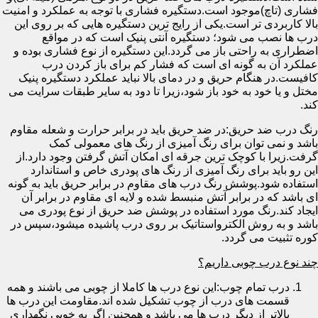
فشاری (تاچ)موجود است.دستگیره فشاری با توجه به عملکرد و امنیت
بالا کاربردی تر است.یکی از رایج ترین دستگیره هایی که بر روی این
درب ها نصب می شود؛ دستگیره آنتی پنیک است که در مواقع
اضطراری به راحتی باز می گردد.این دستگیره از نوع فشاری بوده و
عملکرد آن به گونه ای است که فشار کم برای باز کردن درب
کافیست.در هنگام حریق و در دمای بالا نباید عملکرد دستگیره پنیک
مختل و یا خود به خود باز شود،زیرا تا دود به سایر طبقات سرایت می
کند.
رنگ درب ضد حریق:در ضد حریق باید در برابر حرارت و شعله مقاوم
باشد و نمی توان برای رنگ آمیزی از رنگ های معمولی کمک
گرفت.زیرا با کوچک ترین جرقه ای امکان آتش گرفتن وجود دارد.از
این رو باید برای رنگ آمیزی از رنگ های پودری خاص و استاندارد
استفاده شود.پوشش رنگ درب های مقاوم در برابر حریق باید به گونه
ای باشد که در برابر آتش منبسط شده و لایه ای مقاوم در برابر آن
ایجاد کند.رنگ مورد استفاده در پوشش ضد حریق از نوع پودری می
باشد و به روش الکترواستاتیک بر روی درب پاشیده میشود،سپس در
کوره تثبیت می گردد.
چند نوع درب چوبی داریم؟
درب تمام چوب:این نوع درب ها کاملا از چوبی می باشند و همه
قسمت های درب از چوب تشکیل شده اند.مقاومت این درب ها
بالاتر از دیگر درب ها می باشد و همچنین اگر به خوبی نگهداری