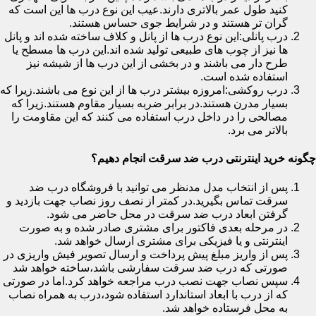
کنید طول عمر بالاتری دارند.عیب این نوع درب ها این است که
گران تر هستند و در شرایط جوی حساس هستند.
درب پانلی:این نوع درب ها از پانل و کلاف ساخته شده اند و پانل
ها نیز از چوب های طبیعی تولید شده اند.این درب ها مسطح یا
طرح دار می باشند و در بخشی از این درب ها از شیشه نیز
استفاده شده است.
درب روکشی:امروزه بیشتر درب ها از این نوع می باشند.زیرا که
بسیار مدرن هستند.در برابر ضربه بسیار مقاوم هستند.زیرا که
مصالحی را در داخل درب استفاده می کنند که این مقاومت را
بالاتر می برد.
چگونه خرید اینترنتی درب ضد سرقت انجام دهیم؟
پس از انتخاب مدل مدنظر می توانید با فروشگاه درب ضد
سرقت تماس بگیرید.در کمتر از نصف روز نصاب جهت بازدید و
گرفتن ابعاد درب ضد سرقت در محل حاضر می شود.
در مرحله بعدی فاکتور برای مشتری صادر شده و به صورت
اینترنتی و یا فیزیکی برای مشتری ارسال خواهد شد.
پس از واریز مبلغ پیش پرداخت و ارسال تصویر فیش واریزی در
صورتی که درب ضد سرقت سفارشی باشد،ساخته خواهد شد
سپس نصاب جهت نصب درب مراجعه خواهد کرد.اما در صورتی
که از درب با ابعاد استاندارد استفاده شود،درب به همراه نصاب
به محل فرستاده خواهد شد.