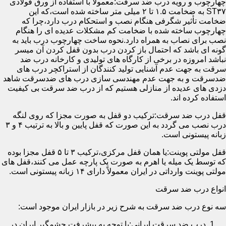
چهارچوب و رویه درب ضد سرقت:معمولاً با استفاده از ورق فولادی
ST۳۷ به ضخامت ۱.۵ تا ۲ میلی متر ساخته شده است،که این
ضخامت تأثیر شگرفی هنگام نصب و استحکام درب دارد،چرا که
چهارچوب ساخته شده با ضخامت کم مشکلات عدیده ای را هنگام
نصب برای نصاب به همراه دارد.نحوه ساخت چهارچوب درب باید به
گونه ای باشد که احتمال باز کردن درب بدون قفل کردن آن میسر
نباشد امروزه در برخی از کارگاه های تولیدی و کارخانه درب ضد
سرقت به جهت عدم آشنایی تولید کنندگان از استراکچر درب های
ضدسرقت و به جهت عدم مهندسی سازی درب های ضدسرقت شاهد
دزدی های عدیده از منازلی هستیم که از درب ضد سرقت بی کیفیت
استفاده کرده اند.
قفل درب ضد سرقت:ترکیب دو قفل به صورت مجزا که روی لنگه
درب نصب می گردد به این صورت که قفل پایین و بالا به ترتیب ۴ و ۳
زبانه پیستونی است.
قفل مولتی پوینت:یا همان قفل مرکزی،ترکیب ۳ تا ۵ قفل مجزا بوده
که توسط یک میله یا اهرم به صورت یک پارچه عمل می کنند،قفل های
مولتی پوینت وارداتی در ایران معمولاً دارای ۱۴ زبانه پیستونی است.
انواع درب ضد سرقت
سه نوع درب ضد سرقت به شرح زیر در بازار ایران موجود است:
درب ضد سرقت ایرانی:با توجه به پیشرفت چشمگیر ایران در