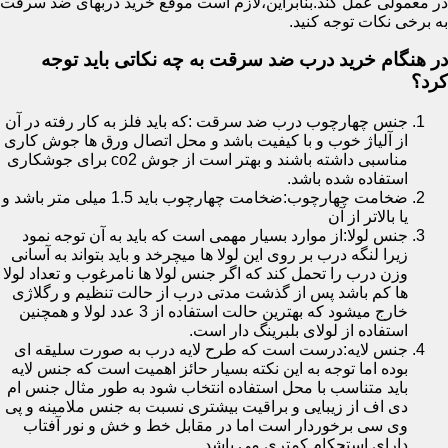
در معمولی عمل کند.بنابراین،لازم است موقع خرید دربهای ضد سرقت
به برخی نکات توجه کنید.
در هنگام خرید درب ضد سرقت به چه نکاتی باید توجه
کرد؟
جنس چهارچوب درب ضد سرقت :که باید فلز به کار رفته در آن
از آلیاژ خوب و با کیفیت باشد و محل اتصال ورق ها جوش کاری
مناسبی داشته باشند و بهتر است از جوش co2 برای جوشکاری
استفاده شده باشد.
ضخامت چهارچوب:ضخامت چهارچوب باید 1.5 میلی متر باشد و
یا بالاتر از آن
جنس لولا:از موارد بسیار مهمی است که باید به آن توجه نمود
زیرا لنگه درب بر روی این لولا ها میچرخد و باید بتواند به آسانی
وزن درب را تحمل کند که اگر جنس لولا ها نامرغوب و تعداد لولا
ها کم باشد پس از گذشت مدتی درب از حالت تنظیم و رگلاژی
خارج میشود که بهترین حالت استفاده از 3 عدد لولا و همچنین
استفاده از لولای بلبرینگ دار است.
جنس لایه:درست است که طرح لایه درب به صورت سلیقه ای
بوده اما توجه به این نکته بسیار حائز اهمیت است که جنس لایه
باید متناسب با محل استفاده انتخاب شود به طور مثال جنس ام
دی اف از زیبایی و براقیت بیشتری نسبت به جنس ملامینه و پی
وی سی برخوردار است اما در مقابل خط و خش و نور آفتاب
دارای استحکام کمتری می باشد.