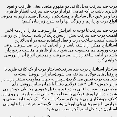
درب ضد سرقت محل تلاقی دو مفهوم متضاد،یعنی ظرافت و نفوذ
ناپذیری باشد،چراکه تمامی افراد از درب ضد سرقت انتظار ظاهری
زیبا و در عین حال ساختاری مستحکم دارند.حال قصد داریم به معرفی
انواع درب بپردازیم و ویژگی آنها را به شرح زیر بیان کنیم:
درب ضد سرقت:با توجه به افزایش آمار سرقت منازل در دهه اخیر
اهمیت درب ضد سرقت بیش از پیش پرنگ تر شده است،از این رو می
بایست کیفیت ساخت درب و قفل استفاده شده در آن،بالاترین
استاندارد ممکن را داشته باشد و از آنجایی که درب ضد سرقت نوعی
درب ورودی هم محسوب می شود باید از ظاهری مناسب برخوردار
باشد در ادامه ساختار درب ضد سرقت و همچنین انواع آن را بررسی
خواهیم کرد.
ساختار استاندارد درب ضد سرقت:ساختار درب از یک کلاف فلزی با
پروفیل های فولادی ساخته می شود.(سایز این پروفیل بسته به
ضخامت درب تعیین می گردد)،سپس به جهت مقاومت بیشتر درب در
برابر خمش،۳ الی ۴ قید فولادی دقیقاً با همان سایز پروفیل های
محیطی به صورت افقی به دو قید پروفیل عمودی محیطی جوش می
شود و در انتها ورق فولادی با ضخامت ۰.۷ الی ۱.۵ میلیمتر بر روی این
کلاف جوشکاری می شود.لازم به ذکر است که یک لایه عایق صوتی و
حرارتی با جنس های پلی اورتان،پشم سنگ،پشم شیشه و یا عایق پلی
استایرن در داخل استراکچر نصب می شود.