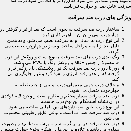
وسیله پشم سنگ پر می شود که این امر باعث می شود درب ضد
سرقت عایق صدا و حرارت نیز باشد
ویژگی های درب ضد سرقت
ساختار درب ضد سرقت به نحوی است که بعد از قرار گرفتن در
چهارچوب نمی توان آن را اهرم کاری کرد.
این نوع درب به آسانی و به سرعت نصب می شود و به همین
دلیل بعد از اتمام مراحل ساخت و ساز در چهارچوب نصب می
گردد.
رنگ بندی درب های ضد سرقت متنوع است و روکش این درب
ها معمولا از جنس MDF با روکش رنگ یا PVC می باشد.
دور تا دور درب ضد سرقت یک نوار پلاستیکی یا درزگیر قرار
گرفته که از هدر رفت انرژی و نفوذ گرد و غبار جلوگیری می
کند.
برخلاف درب چوبی معمولی،درب امنیتی از چند نقطه به
چهارچوب متصل می شود.
درب ضد سرقت بسیار محکم و مقاوم است و وجود لایه فولادی
در آن نشانه استحکام این نوع درب هاست.
این نوع درب طبق استانداردهای بین المللی ساخته می شود.
درب ضد سرقت ضد آب است و نوعی عایق رطوبتی محسوب
می شود.
درب ضد سرقت در برابر گرما،سرما،برش،مته،اسید و رطوبت
مقاوم می باشد و علاوه بر این ها در هنگام وقوع حوادث طبیعی