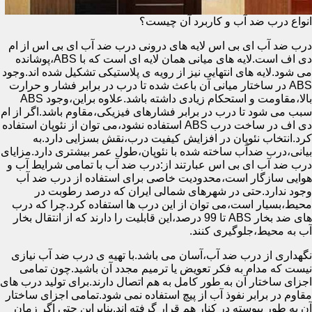
انواع درب ضد آب و کاربرد آن چیست؟
درب ضد آب ای بی اس لایه های درونی درب ضد آب ای بی اس از ام
دی اف است.لایه های میانی همان لایه ای است که با ABS،پوشانده
می شود.لایه های انتهایی نیز از رویه ی پلاستیکی تشکیل شده اند.وجود
ABS در ساختار میانی آن باعث شده تا درب در برابر فشار و حرارت
بالا،مقاومت و استحکام زیادی داشته باشد.علاوه براین،وجود ABS
سبب می شود تا درب در برابر فشارهای فیزیکی،مقاوم باشد.اگر از ام
دی اف در ساخت درب ABS استفاده نشود،می توان از نئوپان استفاده
کرد.انتخاب نئوپان در افزایش کیفیت درب،نقش بسزایی دارد.به
بیانی،درب ضدآب ساخته شده با نئوپان،طول عمر بیشتری دارد.مزایای
درب ضد آب ای بی اس عبارتند از:درب ضد آب با تمامی شرایط آب و
هوایی سازگار است،محدودیت خاصی برای استفاده از درب ضد آب
وجود ندارد.حتی در شهرهای شمالی ایران که درصد رطوبت در
محیط،بسیار است،می توان از این درب ها استفاده کرد.چرا که درب
های ضد بخار ABS تا 99 درصد،این قابلیت را دارند که از انتقال بخار
آب به محیط،جلوگیری کنند.
نگهداری از درب ضد آب،آسان می باشد.با تهیه ی درب ضد آب نیازی
نیست که مدام به فکر تعویض یا ترمیم مجدد آن باشید.چون تمامی
اجزای ساختار آن به طور کامل به هم اتصال دارند.برای تولید درب های
مقاوم در برابر نفوذ آب از پیچ استفاده نمی شود.تمامی اجزای ساختار
آن به طور پیوسته در کنار هم قرار گرفته اند.بنابراین حتی اگر زمان