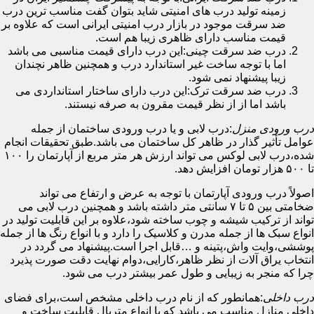
زمینه تولید درب های امنیتی شاید بتوان گفت مناسب ترین درب
ضد سرقت موجود در بازار درب امنیتی ایرانی است که علاوه بر
قیمت مناسب دارای ظاهری زیبا هم است.
درب ضد سرقت چینی:این درب دارای قیمت مناسبی می باشد
اما با توجه ساخت غیر استاندارد درب و همچنین ظاهر نچندان
زیبا پیشنهاد نمی شود.
درب ضد سرقت ترک:این درب دارای ساختار استانداردی می
باشد اما از از نظر قیمت مقرون به صرفه نیستند.
درب ورودی منزل
:درب لابی و یا درب ورودی ساختمان از جمله
عوامل تأثیر گذار در ظاهر کل ساختمان می باشد.طبق تحقیقات انجام
شده،درب لابی لوکس می تواند ارزش هر متر مربع از آپارتمان را ۱۰۰
تا ۵۰۰ هزار تومان افزایش دهد.
اصولاً درب ورودی آپارتمان با توجه به عرض و ارتفاع می تواند
ضخامتی بین ۵ تا ۷ سانتی متر داشته باشد و همچنین درب لابی می
تواند از ترکیب شیشه و چوب ساخته شود،علاوه بر این قابلیت تولید در
انواع سبک ها از جمله مدرن و کلاسیک را دارد و با انواع رنگ ها از جمله
پوششی،وایت واش،پتینه و …قابل اجرا است.پیشنهاد می گردد در
انتخاب یراق آلات از نظر ظاهر،کارایی،دوام نهایت دقت صورت پذیرد
چرا که منجر به زیبایی و طول عمر بیشتر درب می شود.
درب داخلی
:همانطور که از نام درب داخلی مشخص است،برای فضای
داخلی منازل مناسب می باشد که با انواع متریال قابلیت ساخت و