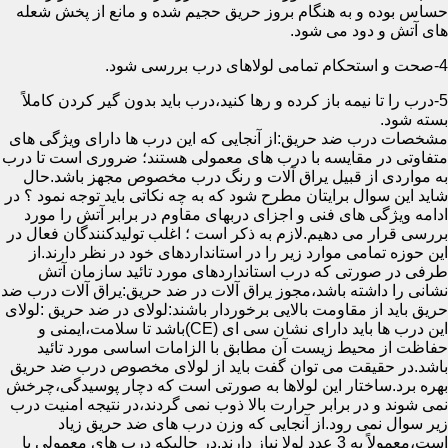
حساس بوده و به هنگام بروز حریق حجیم شده و مانع از پخش شعله
های آتش و دود می شود.
4-صحت و استحکام تمامی لولاهای درب بررسی شود.
5-درب را تا نیمه باز کرده و رها کنید،درب باید بدون گیر کردن کاملاً
بسته شود.
مشخصات درب ضد حریق:از آنجایی که این درب ها دارای ویژگی های
متفاوتی در مقایسه با درب های معمولی هستند؛ ضروری است تا درب
به مواردی از قبیل یراق آلات و رنگ درب مخصوص مجهز باشد.حال
شاید این سوال برایتان مطرح شود که به چه نکاتی باید توجه نمود ؟ در
ادامه ویژگی های فنی و اجزای دربهای مقاوم در برابر آتش را مورد
بررسی قرار می دهیم.لازم به ذکر است ؛ اغلب تولیدکنندگان فعال در
این حوزه تمامی موارد زیر را در استانداردهای خود در نظر دارند.از
طرفی در صورتی که درب استانداردهای مورد تائید سازمان آتش
نشانی را داشته باشد،مجوز یراق آلات در ضد حریق:یراق آلات درب ضد
حریق باید از مقاومت بالایی برخوردار باشند:لولای در ضد حریق :لولای
این درب ها باید دارای نشان سی ای (CE)باشد تا سلامت،ایمنی و
حفاظت از محیط زیست آن مطابق با الزامات اساسی مورد تائید
باشد.در حقیقت می توان گفت باید از لولای مخصوص درب ضد حریق
بهره برد.ساختار این لولاها به صورتی است که دچار پوسیدگی،چرخش
نمی شوند و در برابر حرارت بالا ذوب نمی گردند،در نتیجه امنیت درب
زیر سوال نمی رود.از آنجایی که وزن درب های ضد حریق زیاد
است،معمولاً به 3 عدد لولا نیاز دارند.در حالیکه درب های معمولی با