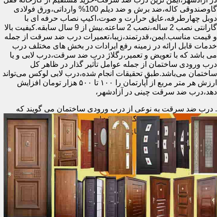
گاوصندوقی کاله،ضد برش و ضد دیلم 100% وارداتی،ورق فولادی
دوبل چهارطرفه،عایق حرارت و صوت،اکیپ نصاب حرفه ای با
گارانتی نصب 2 ساله،نصب 2 ساعته.بیش از 9 سال سابقه.کیفیت بالا
و قیمت مناسب.ایمن،قدرتمند،زیبا،تعمیرات درب ضد سرقت از جمله
خدمات قابل ارائه در زمینه رفع ایرادات در بخش های مختلف درب
می باشد که با تعویض و تعمیر،رگلاژ درب ضد سرقت،درب لابی و یا
درب ورودی ساختمان از جمله عوامل تأثیر گذار در ظاهر کل
ساختمان می‌باشد.طبق تحقیقات انجام شده،درب لابی لوکس می‌تواند
ارزش هر متر مربع از آپارتمان را ۱۰۰ تا ۵۰۰ هزار تومان افزایش
دهد،درب ضد سرقت چینی در آزادشهر،
.
درب ضد سرقت به نوعی از درب ورودی ساختمان می گویند که