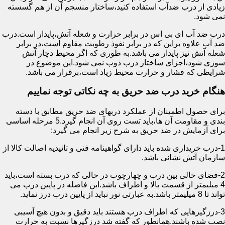
زیادی از درب ضدآب استفاده کنید،ساختار منسجم آن از هم گسسته
نمی شود.
درب ضد آب ای بی اس در برابر حرارت و شعله آتش،پایدار است.درب
ضد آب علاوه براین که در برابر نفوذ رطوبت مقاوم است،در برابر
شعله آتش نیز پایدار می باشد.به طوری که اگر محیط دچار آتش
سوزی شود،اجزای ساختار درب ذوب نمی شود.این موضوع در
شرایطی که فشار و حرارت محیط زیاد است،برقرار می باشد.
هنگام خرید درب ضد حریق به چه نکاتی توجه نماییم
برای حصول اطمینان از عملکرد دربهای ضد حریق مطابق با دسته
بندی و مقاومت آن ها،باید تست روی آن انجام گیرد.5 مرحله اساسی
برای آزمایش در ضد حریق به شرح زیر انجام می گیرد:
1-درب خریداری شده باید دارای گواهینامه فنی و تائیدیه اصالت کالا از
سازمان آتش نشانی باشد.
2-فضای خالی بین درب و چهارچوب در حالی که درب بسته است،باید
4 میلیمتر از قسمت بالا و اطراف باشد.این فاصله در پایین درب می
تواند تا 8 میلیمتر باشد.به عبارتی نور نباید از پایین درب درز نماید.
3-درزگیرهایی که اطراف درب هستند باید دقیق و بدون هیچ آسیبی
نصب شده باشند.همانطور که گفته شد درزگیرها نسبت به حرارت