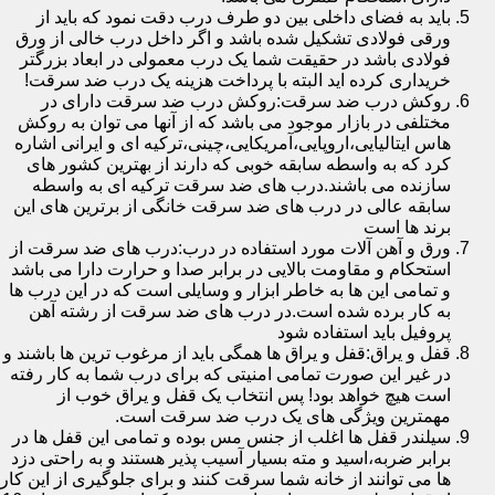
باید به فضای داخلی بین دو طرف درب دقت نمود که باید از
ورقی فولادی تشکیل شده باشد و اگر داخل درب خالی از ورق
فولادی باشد در حقیقت شما یک درب معمولی در ابعاد بزرگتر
خریداری کرده اید البته با پرداخت هزینه یک درب ضد سرقت!
روکش درب ضد سرقت:روکش درب ضد سرقت دارای در
مختلفی در بازار موجود می باشد که از آنها می توان به روکش
هاس ایتالیایی،اروپایی،آمریکایی،چینی،ترکیه ای و ایرانی اشاره
کرد که به واسطه سابقه خوبی که دارند از بهترین کشور های
سازنده می باشند.درب های ضد سرقت ترکیه ای به واسطه
سابقه عالی در درب های ضد سرقت خانگی از برترین های این
برند ها است
ورق و آهن آلات مورد استفاده در درب:درب های ضد سرقت از
استحکام و مقاومت بالایی در برابر صدا و حرارت دارا می باشد
و تمامی این ها به خاطر ابزار و وسایلی است که در این درب ها
به کار برده شده است.در درب های ضد سرقت از رشته آهن
پروفیل باید استفاده شود
قفل و یراق:قفل و یراق ها همگی باید از مرغوب ترین ها باشند و
در غیر این صورت تمامی امنیتی که برای درب شما به کار رفته
است هیچ خواهد بود! پس انتخاب یک قفل و یراق خوب از
مهمترین ویژگی های یک درب ضد سرقت است.
سیلندر قفل ها اغلب از جنس مس بوده و تمامی این قفل ها در
برابر ضربه،اسید و مته بسیار آسیب پذیر هستند و به راحتی دزد
ها می توانند از خانه شما سرقت کنند و برای جلوگیری از این کار