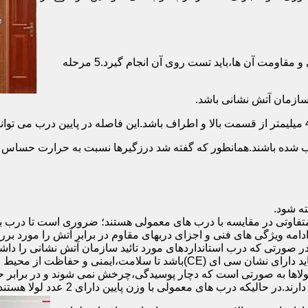
برای حصول اطمینان از عملکرد دربهای ضد حریق مطابق با دسته بندی و مقاومت آن ها،باید تست روی آن انجام گیرد.5 مرحله
صب شده باشند.همانطور که گفته شد درزگیرها نسبت به حرارت حساس ب
تفاوتی در مقایسه با درب های معمولی هستند؛ ضروری است تا درب ب
 ادامه ویژگی های فنی و اجزای دربهای مقاوم در برابر آتش را مورد بر
 در صورتی که درب استانداردهای مورد تائید سازمان آتش نشانی را داش
مقاومت بالایی برخوردار باشند:لولای در ضد حریق :لولای این درب ها باید دار
لاها به صورتی است که دچار پوسیدگی،چرخش نمی شوند و در برابر حرا