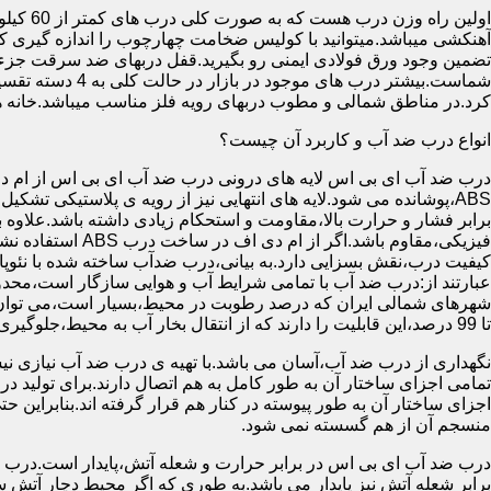
آهنکشی میباشد.میتوانید با کولیس ضخامت چهارچوب را اندازه گیری کنید
تضمین وجود ورق فولادی ایمنی رو بگیرید.قفل دربهای ضد سرقت جزء
شماست.بیشتر در
کرد.در مناطق شمالی و مطوب دربهای رویه فلز مناسب میباشد.خانه 
انواع درب ضد آب و کاربرد آن چیست؟
درب ضد آب ای بی اس لایه های درونی درب ضد آب ای بی اس از ام دی 
فیزیکی،مقاوم باشد.اگ
کیفیت درب،نقش بسزایی دارد.به بیانی،درب ضدآب ساخته شده با نئو
عبارتند از:درب ضد آب با تمامی شرایط آب و هوایی سازگار است،محدو
تا 99 درصد،این قابلیت را دارند که از انتقال بخار آب به محیط،جلوگیری کنند.
نگهداری از درب ضد آب،آسان می باشد.با تهیه ی درب ضد آب نیازی نی
تمامی اجزای ساختار آن به طور کامل به هم اتصال دارند.برای تولید در
اجزای ساختار آن به طور پیوسته در کنار هم قرار گرفته اند.بنابراین 
منسجم آن از هم گسسته نمی شود.
درب ضد آب ای بی اس در برابر حرارت و شعله آتش،پایدار است.درب ضد
برابر شعله آتش نیز پایدار می باشد.به طوری که اگر محیط دچار آت