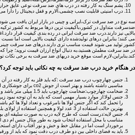
پشم سنگ به کار رفته در درب های ضد سرقت نوعی عایق حرارتی
درب امنیتی قابلیت نصب چشمی،آلارم و قفل دیجیتال را دارا می 
سه نوع در ضد سرقت ترک،ایرانی و چینی در بازار ایران یافت می شود.ا
ضدسرقت متداول در کشور،باکیفیت ترین درها مربوط به کشور ترکیه هس
بالایی نیز دارند.درب ضد سرقت ایرانی در رده بندی کیفیت قرار دارد.
می کنند؛ بنابراین درهای تولیدشده دارای کیفیت بالایی است اما نسبت 
کشور تولید می شوند قیمت مناسب تری دارند.درهای ضد سرقت چینی به 
در ضد سرقت مطمئن هستید،به دنبال انواع ارزان قیمت نروید؛ چرا
کند.بنابراین،لازم است موقع خرید دربهای ضد سرقت به برخی نکات توج
در هنگام خرید درب ضد سرقت به چه نکاتی باید توجه کرد؟
جنس چهارچوب درب ضد سرقت :که باید فلز به کار رفته در آن ا
مناسبی داشته باشند و بهتر است از جوش co2 برای جوشکاری استفاده شده باشد.
ضخامت چهارچوب:ضخامت چهارچوب باید 1.5 میلی متر باشد و یا بالاتر از آن
جنس لولا:از موارد بسیار مهمی است که باید به آن توجه نمود زیرا
را تحمل کند که اگر جنس لولا ها نامرغوب و تعداد لولا ها کم 
بهترین حالت استفاده از 3 عدد لولا و همچنین استفاده از لولای بلبرینگ دار است.
جنس لایه:درست است که طرح لایه درب به صورت سلیقه ای بوده ا
متناسب با محل استفاده انتخاب شود به طور مثال جنس ام دی ا
برخوردار است اما در مقابل خط و خش و نور آفتاب دارای استح
باید به فضای داخلی بین دو طرف درب دقت نمود که باید از ورق