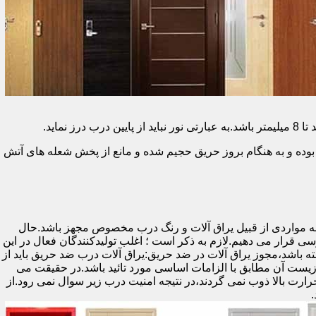
وده و به هنگام بروز حریق حجیم شده و مانع از پخش شعله های آتش
ه مواردی از قبیل یراق آلات و رنگ درب مخصوص مجهز باشد.حال
رسی قرار می دهیم.لازم به ذکر است ؛ اغلب تولیدکنندگان فعال در این
ته باشد،مجوز یراق آلات در ضد حریق:یراق آلات درب ضد حریق باید از
ای نشان سی ای (CE)باشد تا سلامت،ایمنی و حفاظت از محیط زیست آن مطابق با الزامات اساسی مورد تائید باشد.در حقیقت می
رت بالا ذوب نمی گردند،در نتیجه امنیت درب زیر سوال نمی رود.از