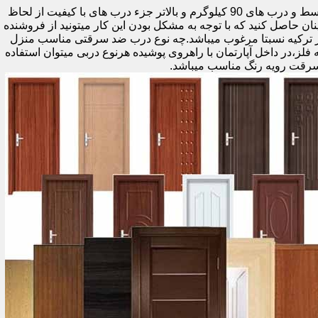
اولین راه وزن درب هست که به صورت کلی درب های کمتر از 60 کیلوگرم جزء درب های بی کیفیت محسوب میشود،70 تا 90 درب های متوسط و درب های 90 کیلوگرم و بالاتر جزء درب های با کیفیت از لحاظ
نان حاصل کنید که با توجه به مشکل بودن این کار میتونید از فروشنده
ر ترکیه نسبتا مرغوب میباشد.چه نوع درب ضد سرقتی مناسب منزل
ام دی اف ملامینه،رویه فلز،در داخل آپارتمان با راهروی پوشیده هرنوع دربی میتوان استفاده
سرقت رویه رنگ مناسب میباشد.