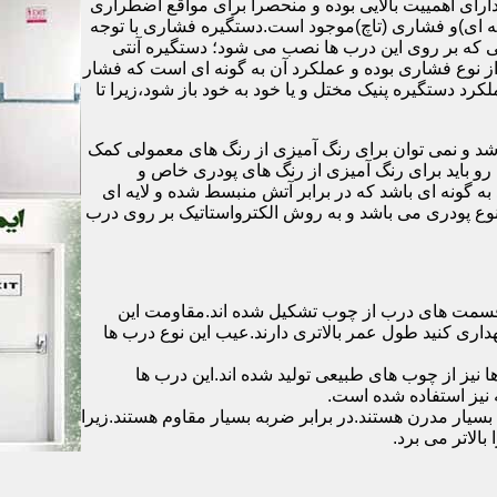
رای اهمییت بالایی بوده و منحصرا برای مواقع اضطراری
 ای)و فشاری (تاچ)موجود است.دستگیره فشاری با توجه
ایی که بر روی این درب ها نصب می شود؛ دستگیره آنتی
ز نوع فشاری بوده و عملکرد آن به گونه ای است که فشار
کرد دستگیره پنیک مختل و یا خود به خود باز شود،زیرا تا
شد و نمی توان برای رنگ آمیزی از رنگ های معمولی کمک
رو باید برای رنگ آمیزی از رنگ های پودری خاص و
ه گونه ای باشد که در برابر آتش منبسط شده و لایه ای
 نوع پودری می باشد و به روش الکترواستاتیک بر روی درب
ه قسمت های درب از چوب تشکیل شده اند.مقاومت این
هداری کنید طول عمر بالاتری دارند.عیب این نوع درب ها
ها نیز از چوب های طبیعی تولید شده اند.این درب ها
 نیز استفاده شده است.
بسیار مدرن هستند.در برابر ضربه بسیار مقاوم هستند.زیرا
الاتر می برد.