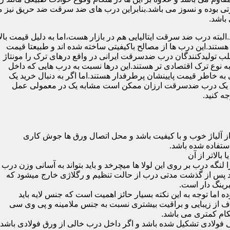
 بوده و نسوز می باشد.بنابراین درب های ضد سرقت ضد حریق نیز می
باشد.
لبته درب ضد سرقت ایتالیایی هم در بازار هست،اما به دلیل قیمت بال
تند.این درب ها از مصالح باکیفیتی ساخته شده اند و طبیعتا قیمت
اغلب تولیدکنندگان درب ضدسرقت ایرانی در واقع درهای ترک را مونتاژ
به نوع ترک اقتصادی تر هستند.این درها نسبت به درب هایی که داخل
خاطر قیمت پایینشان پرطرفدار هستند.اما اگر به دنبال خرید یک
 که یک درب ضدسرقت ارزان ممکن است مشابه یک در معمولی عمل
ه کنید.
ز آلیاژ خوب و با کیفیت باشد و محل اتصال ورق ها جوش کاری
 لنگه درب بر روی این لولا ها میچرخد و باید بتواند به آسانی وزن درب
باشد پس از گذشت مدتی درب از حالت تنظیم و رگلاژی خارج میشود که
ما توجه به این نکته بسیار حائز اهمیت است که جنس لایه باید
ف از زیبایی و براقیت بیشتری نسبت به جنس ملامینه و پی وی سی
کام کمتری می باشد.
ی فولادی تشکیل شده باشد و اگر داخل درب خالی از ورق فولادی باشد