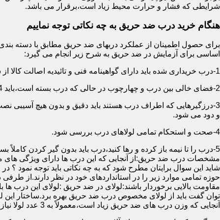
شرایطی که فشار و حرارت محیط زیاد است،برقرار می باشد.
هنگام خرید درب ضد حریق به چه نکاتی توجه نماییم
اساسی برای آزمایش در ضد حریق به شرح زیر انجام می گیرد:
1-درب خریداری شده باید دارای گواهینامه فنی و تائیدیه اصالت کالا از سازمان آتش نشانی باشد.
2-فضای خالی بین درب و چهارچوب در حالی که درب بسته است،باید 4 میلیمتر از قسمت بالا و اطراف باشد.این فاصله در پایین درب می تواند تا 8 میلیمتر باشد.به عبارتی نور نباید از پایین درب درز نماید.
3-درزگیرهایی که اطراف درب هستند باید دقیق و بدون هیچ آسیبی ن
و دود می شود.
4-صحت و استحکام تمامی لولاهای درب بررسی شود.
5-درب را تا نیمه باز کرده و رها کنید،درب باید بدون گیر کردن کاملاً بسته شود.
مشخصات درب ضد حریق:از آنجایی که این درب ها دارای ویژگی های م
شاید این سوال برایتان مطرح شود که به چه نکاتی باید توجه نمود ؟ در
حوزه تمامی موارد زیر را در استانداردهای خود در نظر دارند.از طرفی
توان گفت باید از لولای مخصوص درب ضد حریق بهره برد.ساختار این لو
آنجایی که وزن درب های ضد حریق زیاد است،معمولاً به 3 عدد لولا نیاز دارند.در حالیکه درب های معمولی با وزن پایین دارای 2 عدد لولا هستند.