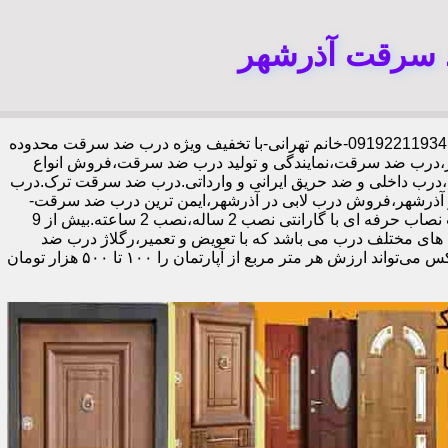
د سرقت آذرشهر
،09192211934-خانم تهرانی-با تخفیف ویژه درب ضد سرقت محدوده
ر،درب ضد سرقت،نمایندگی و تولید درب ضد سرقت،فروش انواع
،درب داخلی و ضد حریق ایرانی و وارداتی.درب ضد سرقت ترک.درب
آذرشهر،فروش درب لابی در آذرشهر،ایمن ترین درب ضد سرقت-
خرید مستقیم از کارخانه قفل گاوصندوقی کاله،ضد برش و ضد دیلم 100% وارداتی،ورق فولادی دوبل چهارطرفه،عایق حرارت و صوت،اکیپ نصاب حرفه ای با گارانتی نصب 2 ساله،نصب 2 ساعته.بیش از 9
 های مختلف درب می باشد که با تعویض و تعمیر،رگلاژ درب ضد
سرقت،درب لابی و یا درب ورودی ساختمان از جمله عوامل تأثیر گذار در ظاهر کل ساختمان می‌باشد.طبق تحقیقات انجام شده،درب لابی لوکس می‌تواند ارزش هر متر مربع از آپارتمان را ۱۰۰ تا ۵۰۰ هزار تومان