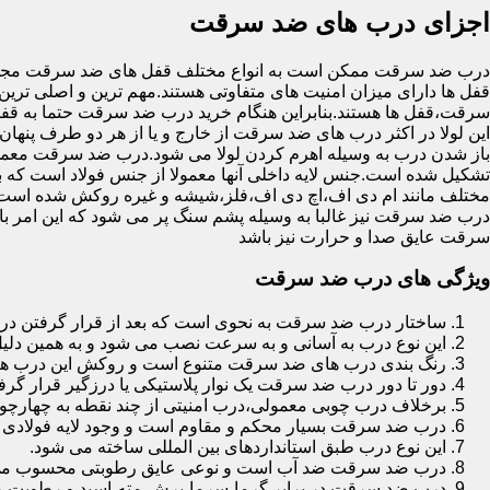
اجزای درب های ضد سرقت
درب ضد سرقت ممکن است به انواع مختلف قفل های ضد سرقت مجهز 
قفل ها دارای میزان امنیت های متفاوتی هستند.مهم ترین و اصلی ترین
سرقت،قفل ها هستند.بنابراین هنگام خرید درب ضد سرقت حتما به قفل 
این لولا در اکثر درب های ضد سرقت از خارج و یا از هر دو طرف پنهان 
باز شدن درب به وسیله اهرم کردن لولا می شود.درب ضد سرقت معمولا
تشکیل شده است.جنس لایه داخلی آنها معمولا از جنس فولاد است که با
مختلف مانند ام دی اف،اچ دی اف،فلز،شیشه و غیره روکش شده است
درب ضد سرقت نیز غالبا به وسیله پشم سنگ پر می شود که این امر
سرقت عایق صدا و حرارت نیز باشد
ویژگی های درب ضد سرقت
ساختار درب ضد سرقت به نحوی است که بعد از قرار گرفتن در چ
این نوع درب به آسانی و به سرعت نصب می شود و به همین دلی
رنگ بندی درب های ضد سرقت متنوع است و روکش این درب ها معمولا از جنس MDF با روکش
دور تا دور درب ضد سرقت یک نوار پلاستیکی یا درزگیر قرار گرفت
برخلاف درب چوبی معمولی،درب امنیتی از چند نقطه به چهارچ
درب ضد سرقت بسیار محکم و مقاوم است و وجود لایه فولادی د
این نوع درب طبق استانداردهای بین المللی ساخته می شود.
درب ضد سرقت ضد آب است و نوعی عایق رطوبتی محسوب می
درب ضد سرقت در برابر گرما،سرما،برش،مته،اسید و رطوبت مقاوم