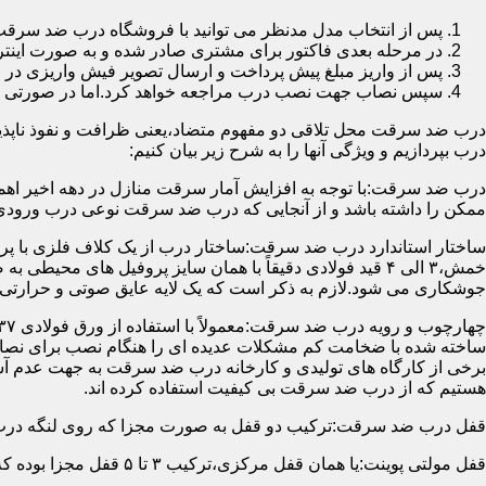
پس از انتخاب مدل مدنظر می توانید با فروشگاه درب ضد سرقت
در مرحله بعدی فاکتور برای مشتری صادر شده و به صورت اینتر
پس از واریز مبلغ پیش پرداخت و ارسال تصویر فیش واریزی 
سپس نصاب جهت نصب درب مراجعه خواهد کرد.اما در صورتی که از
درب ضد سرقت محل تلاقی دو مفهوم متضاد،یعنی ظرافت و نفوذ ناپذیر
درب بپردازیم و ویژگی آنها را به شرح زیر بیان کنیم:
درب ضد سرقت:با توجه به افزایش آمار سرقت منازل در دهه اخیر اهم
ممکن را داشته باشد و از آنجایی که درب ضد سرقت نوعی درب ورودی 
ساختار استاندارد درب ضد سرقت:ساختار درب از یک کلاف فلزی با پر
جوشکاری می شود.لازم به ذکر است که یک لایه عایق صوتی و حرارتی 
ساخته شده با ضخامت کم مشکلات عدیده ای را هنگام نصب برای نصاب 
برخی از کارگاه های تولیدی و کارخانه درب ضد سرقت به جهت عدم 
هستیم که از درب ضد سرقت بی کیفیت استفاده کرده اند.
قفل درب ضد سرقت:ترکیب دو قفل به صورت مجزا که روی لنگه درب نصب می گردد به 
قفل مولتی پوینت:یا همان قفل مرکزی،ترکیب ۳ تا ۵ قفل مجزا بوده که توسط یک میله یا اهرم به صورت یک پارچه عمل می کنند،قفل های مولتی پوینت وارداتی در ایران معمولاً دارای ۱۴ زبانه پیستونی است.