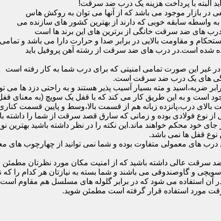
ید البته با پرداخت هزینه یک درب ضد سرقت!
بازار موجود می باشد که از آنها می توان به روکش هاس
که به واسطه سابقه خوبی که دارند از بهترین کشور های سازنده می
رب های ضد سرقت خانگی از برترین های این برند ها است
حکام و مقاومت بالایی در برابر صدا و حرارت دارا می باشد و تمامی
برده شده است.در درب های ضد سرقت از رشته آهن پروفیل باید
و در غیر این صورت تمامی امنیتی که برای درب شما به کار رفته است
یژگی های یک درب ضد سرقت است.
بر ضربه،اسید و مته بسیار آسیب پذیر هستند و به راحتی دزد ها می توا
ه می شود که این در نمونه های 16 و 20 زبانه موجود است و به این طریق کار می کند که با 
قفل از نوع فولادی بوده و زمانی که سارق قصد سرقت از شما را داشته ب
 در جای خود محکم خواهند ماند.این نکته را در نظر داشته باشید بهتری
 نوع قفل ها نمی باشد.
ای معمولی متفاوت بوده و شما نمی توانید از چهارچوب های معمولی
ضد سرقت عالی داشته باشید که از امنیت مکان مورد نظرتان مطمئن ب
 و گاوصندوقی می باشند و شما بسته به نیازتان هر کدام را که نیاز 
 آن استفاده می شود که در برابر گلوله های مسلسل هم مقاوم است
قت مورد استفاده قرار گرفته است مطمئن شوید.