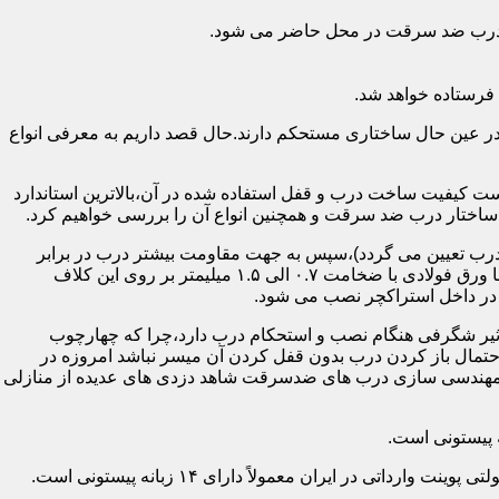
اد درب ضد سرقت در محل حاضر می شود.
فرستاده خواهد شد.
ر عین حال ساختاری مستحکم دارند.حال قصد داریم به معرفی انواع
 کیفیت ساخت درب و قفل استفاده شده در آن،بالاترین استاندارد
اختار درب ضد سرقت و همچنین انواع آن را بررسی خواهیم کرد.
درب تعیین می گردد)،سپس به جهت مقاومت بیشتر درب در برابر
خمش،۳ الی ۴ قید فولادی دقیقاً با همان سایز پروفیل های محیطی به صورت افقی به دو قید پروفیل عمودی محیطی جوش می شود و در انتها ورق فولادی با ضخامت ۰.۷ الی ۱.۵ میلیمتر بر روی این کلاف
 در داخل استراکچر نصب می شود.
۱.۵ تا ۲ میلی متر ساخته شده است،که این ضخامت تأثیر شگرفی هنگام نصب و استحکام درب دارد،چرا که چهارچوب
حتمال باز کردن درب بدون قفل کردن آن میسر نباشد امروزه در
م مهندسی سازی درب های ضدسرقت شاهد دزدی های عدیده از منازلی