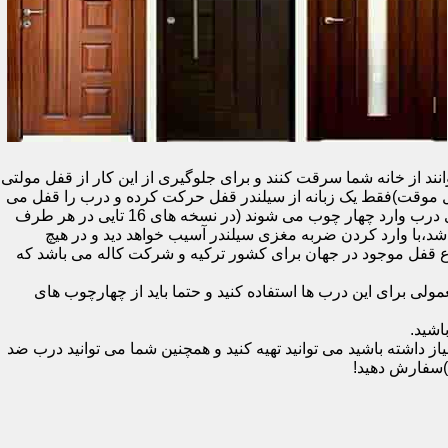
نند از خانه شما سرقت کنند و برای جلوگیری از این کار از قفل مولتی
قفل یک سویچ (به معنای قفل موقت)فقط یک زبانه از سیلندر قفل حرکت کرده و درب را قفل می
کند و در دو با قفل سویچ (در قفل های 20 تایی )پنج زبانه از قسمت بالای درب،پانزده زبانه هم از قسمت بالا،وسط و پایین قسمت کناری درب وارد چهار چوب می شوند (در نسخه های 16 تایی در هر طرف
اشد،با وارد کردن ضربه مغزی سیلندر آسیب خواهد دید و در هیچ
ن نوع قفل موجود در جهان برای کشور ترکیه و شرکت کاله می باشد که
 برای این درب ها استفاده کنید و حتما باید از چهارچوب های
اشید.
داشته باشید می توانید تهیه کنید و همچنین شما می توانید درب ضد
)سفارش دهید!