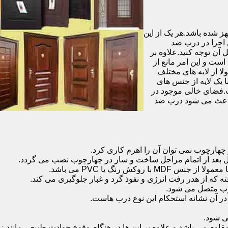
شده باشد.هر یک از این
 اجزا در درب ضد
آن توجه کنید.علاوه بر
است و این امر مانع از
 از لایه های مختلف
 یک لایه از جنس های
.فضای خالی موجود در
 باعث می شود درب ضد
هارچوب نمی توان آن را اهرم کاری کرد.
ل بعد از اتمام مراحل ساخت و ساز در چهارچوب نصب می گردد.
 رنگ یا PVC می باشد.
ه که از هدر رفت انرژی و نفوذ گرد و غبار جلوگیری می کند.
وب متصل می شود.
ر آن نشانه استحکام این نوع درب هاست.
 شود.
 می باشد و علاوه بر این ها در هنگام وقوع حوادث طبیعی مانند زل