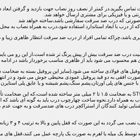
 تماس بگیرید.در کمتر از نصف روز نصاب جهت بازدید و گرفتن ابع
نتی و یا فیزیکی برای مشتری ارسال خواهد شد.
در صورتی که درب ضد سرقت سفارشی باشد،ساخته خواهد شد
 درب با ابعاد استاندارد استفاده شود،درب به همراه نصاب به محل 
ی باشد،چراکه تمامی افراد از درب ضد سرقت انتظار ظاهری زیبا و د
یت درب ضد سرقت بیش از پیش پرنگ تر شده است،از این رو می بایست
هم محسوب می شود باید از ظاهری مناسب برخوردار باشد در ادامه س
وفیل های فولادی ساخته می شود.(سایز این پروفیل بسته به ضخامت 
با جنس های پلی اورتان،پشم سنگ،پشم شیشه و یا عایق پلی استایرن
چهارچوب و رویه درب ضد سرقت:معمولاً با استفاده از ورق فولادی ST۳۷ به ضخامت 
به همراه دارد.نحوه ساخت چهارچوب درب باید به گونه ای باشد که ا
آشنایی تولید کنندگان از استراکچر درب های ضدسرقت و به جهت عد
این صورت که قفل پایین و بالا به ترتیب ۴ و ۳ زبانه پیستونی است.