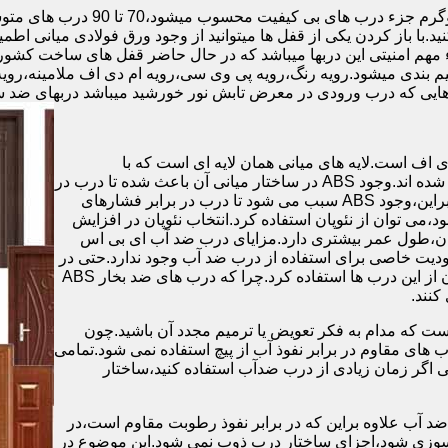
.با باز کردن یکی از قفل ها میتوانید از وجود ورق فولادی میانی اطمی
 مهم امنیتی این دربها میباشد که در حال حاضر قفل های ساخت کشو
ب های موجود در بازار در حالت کلی به 4 دسته تقسیم بندی میشود.رویه رنگ،رویه پی وی سی،رویه 
هایی که درب ورودی در معرض تابش نور خورشید میباشد دربهای ضد 
اف است.لایه های میانی همان لایه ای است که با
ABS،پوشانده می شود.لایه های انتهایی نیز از رویه ی پلاستیکی تشکیل شده اند.وجود ABS در ساختار میانی آن باعث شده تا درب در
برابر فشار و حرارت بالا،مقاومت و استحکام زیادی داشته باشد.علاوه براین،وجود ABS سبب می شود تا درب در برابر فشارهای
ر از ام دی اف در ساخت درب ABS استفاده نشود،می توان از نئوپان استفاده کرد.انتخاب نئوپان در افزایش
پان،طول عمر بیشتری دارد.مزایای درب ضد آب ای بی اس
دیت خاصی برای استفاده از درب ضد آب وجود ندارد.حتی در
شهرهای شمالی ایران که درصد رطوبت در محیط،بسیار است،می توان از این درب ها استفاده کرد.چرا که درب های ضد بخار ABS
ست که مدام به فکر تعویض یا ترمیم مجدد آن باشید.چون
ب های مقاوم در برابر نفوذ آب از پیچ استفاده نمی شود.تمامی
حتی اگر زمان زیادی از درب ضدآب استفاده کنید،ساختار
 آب علاوه براین که در برابر نفوذ رطوبت مقاوم است،در
ش سوزی شود،اجزای ساختار درب ذوب نمی شود.این موضوع در