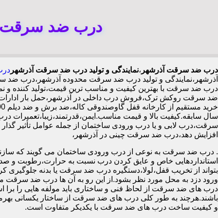
درب ضد سرقت آذ
درب ضد سرقت آذرشهر
،
نمایندگی و تولید درب ضد سرقت آذرشهر
درب
آذرشهر،نمایندگی و تولید درب ضد سرقت محدوده آذرشهر،درب ضد س
درب ضد سرقت با بهترین کیفیت و مناسب ترین قیمت،تولید کننده و
ضد سرقت روکش ترک،فروش درب داخلی در آذرشهر،حمل بار ادارات 
سال سابقه.کیفیت بالا و قیمت مناسب.ایمن،قدرتمند،زیبا،تعمیرات در
افزایش دهد،درب ضد سرقت چینی در آذرشهر،
.
درب ضد سرقت به نوعی از درب ورودی ساختمان می گویند که سازنده
استانداردهایی خاص و عایق کردن درب نسبت به حرارت،رطوبت و صدا،آ
بتواند از تخریب قفل،لولا،دستگیره درب ضد سرقت یا بدنه جلوگیری کرده
ورود دزد به محل مورد نظر بشود.از این رو به آن ها درب ضد سرقت می
درب های ضد سرقت از لحاظ فنی و ساختاری باید مولفه هایی را برا استا
باشند.هرچند به طور کلی درب های ضد سرقت از ساختار یکسانی بهرم
و کیفیت ساخت درب های ضد سرقت با یکدیکر متفاوت است.