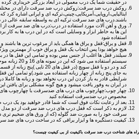
در حقیقت شما یک درب معمولی در ابعاد بزرگتر خریداری کرده ا
روکش درب ضد سرقت:روکش درب ضد سرقت دارای در مختلفی در 
ایتالیایی،اروپایی،آمریکایی،چینی،ترکیه ای و ایرانی اشاره کرد 
باشند.درب های ضد سرقت ترکیه ای به واسطه سابقه عالی در د
ورق و آهن آلات مورد استفاده در درب:درب های ضد سرقت از است
این ها به خاطر ابزار و وسایلی است که در این درب ها به کار 
استفاده شود
قفل و یراق:قفل و یراق ها همگی باید از مرغوب ترین ها باشند 
هیچ خواهد بود! پس انتخاب یک قفل و یراق خوب از مهمترین و
سیلندر قفل ها اغلب از جنس مس بوده و تمامی این قفل ها در برا
سیستم استفاد
به جای پنج زبانه از چهار زبانه استفاده می شود.)و تمامی این 
شرایطی قادر به باز کردن این درب نخواهد بود و زبانه ها کاملا
در ایران به وفور یافت میشود و هیچ گونه مشکلی برای یافتن این
چهار چوب:چهارچوب های درب های ضدسرقت با چهارچوب های درب ه
مخصوص درب ضدسرقت استفاده کنید
بعد از رعایت نکات فوق است که شما قادر خواهید بود یک درب 
لازم به ذکر است که قفل درب های درب ضد سرقت از دو مدل سویچی
سرقت خود را به صورت ضد گلوله (که از ورق های ضخیم تری در
کیفیت دستگیره ها و ابزار یراقی که در ساخت درب های ضد سر
راه های شناخت درب ضد سرقت باکیفیت از بی کیفیت چیست؟