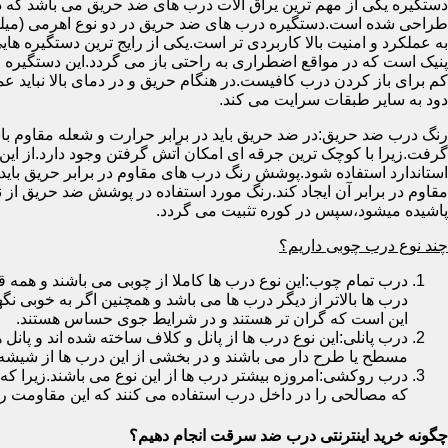
دستگیره یکی از مهم ترین یراق آلات درب های ضد حریق می باشد که دا
طراحی شده است.دستگیره درب های ضد حریق در دو نوع اهرمی (میله
به عملکرد و امنیت بالا کاربردی تر است.یکی از رایج ترین دستگیره ه
پنیک است که در مواقع اضطراری به راحتی باز می گردد.این دستگیره ا
کم برای باز کردن درب کافیست.در هنگام حریق و در دمای بالا نباید عمل
دود به سایر طبقات سرایت می کند.
رنگ درب ضد حریق:در ضد حریق باید در برابر حرارت و شعله مقاوم با
گرفت.زیرا با کوچک ترین جرقه ای امکان آتش گرفتن وجود دارد.از این 
استاندارد استفاده شود.پوشش رنگ درب های مقاوم در برابر حریق باید ب
مقاوم در برابر آن ایجاد کند.رنگ مورد استفاده در پوشش ضد حریق از
پاشیده میشود،سپس در کوره تثبیت می گردد.
چند نوع درب چوبی داریم؟
درب تمام چوب:این نوع درب ها کاملا از چوبی می باشند و هم
درب ها بالاتر از دیگر درب ها می باشد و همچنین اگر به خوبی نگ
این است که گران تر هستند و در شرایط جوی حساس هستند.
درب پانلی:این نوع درب ها از پانل و کلاف ساخته شده اند و پانل 
مسطح یا طرح دار می باشند و در بخشی از این درب ها از شیشه
درب روکشی:امروزه بیشتر درب ها از این نوع می باشند.زیرا که 
که مصالحی را در داخل درب استفاده می کنند که این مقاومت را ب
چگونه خرید اینترنتی درب ضد سرقت انجام دهیم؟