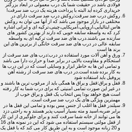
فولادی باشد در حقیقت شما یک درب معمولی در ابعاد بزرگتر
خریداری کرده اید البته با پرداخت هزینه یک درب ضد سرقت!
روکش درب ضد سرقت:روکش درب ضد سرقت دارای در
مختلفی در بازار موجود می باشد که از آنها می توان به روکش
هاس ایتالیایی،اروپایی،آمریکایی،چینی،ترکیه ای و ایرانی اشاره
کرد که به واسطه سابقه خوبی که دارند از بهترین کشور های
سازنده می باشند.درب های ضد سرقت ترکیه ای به واسطه
سابقه عالی در درب های ضد سرقت خانگی از برترین های این
برند ها است
ورق و آهن آلات مورد استفاده در درب:درب های ضد سرقت از
استحکام و مقاومت بالایی در برابر صدا و حرارت دارا می باشد
و تمامی این ها به خاطر ابزار و وسایلی است که در این درب ها
به کار برده شده است.در درب های ضد سرقت از رشته آهن
پروفیل باید استفاده شود
قفل و یراق:قفل و یراق ها همگی باید از مرغوب ترین ها باشند و
در غیر این صورت تمامی امنیتی که برای درب شما به کار رفته
است هیچ خواهد بود! پس انتخاب یک قفل و یراق خوب از
مهمترین ویژگی های یک درب ضد سرقت است.
سیلندر قفل ها اغلب از جنس مس بوده و تمامی این قفل ها در
برابر ضربه،اسید و مته بسیار آسیب پذیر هستند و به راحتی دزد
ها می توانند از خانه شما سرقت کنند و برای جلوگیری از این کار
از قفل مولتی سیستم استفاده می شود که این در نمونه های 16
و 20 زبانه موجود است و به این طریق کار می کند که با قفل یک