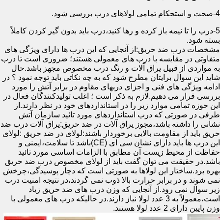
4-صحت و استحکام تمامی لولاهای درب بررسی شود.
5-درب را تا نیمه باز کرده و رها کنید،درب باید بدون گیر کردن کاملاً
بسته شود.
مشخصات درب ضد حریق:از آنجایی که این درب ها دارای ویژگی های
متفاوتی در مقایسه با درب های معمولی هستند؛ ضروری است تا درب
به مواردی از قبیل یراق آلات و رنگ درب مخصوص مجهز باشد.حال
شاید این سوال برایتان مطرح شود که به چه نکاتی باید توجه نمود ؟ در
ادامه ویژگی های فنی و اجزای دربهای مقاوم در برابر آتش را مورد
بررسی قرار می دهیم.لازم به ذکر است ؛ اغلب تولیدکنندگان فعال در
این حوزه تمامی موارد زیر را در استانداردهای خود در نظر دارند.از
طرفی در صورتی که درب استانداردهای مورد تائید سازمان آتش
نشانی را داشته باشد،مجوز یراق آلات در ضد حریق:یراق آلات درب ضد
حریق باید از مقاومت بالایی برخوردار باشند:لولای در ضد حریق :لولای
این درب ها باید دارای نشان سی ای (CE)باشد تا سلامت،ایمنی و
حفاظت از محیط زیست آن مطابق با الزامات اساسی مورد تائید
باشد.در حقیقت می توان گفت باید از لولای مخصوص درب ضد حریق
بهره برد.ساختار این لولاها به صورتی است که دچار پوسیدگی،چرخش
نمی شوند و در برابر حرارت بالا ذوب نمی گردند،در نتیجه امنیت درب
زیر سوال نمی رود.از آنجایی که وزن درب های ضد حریق زیاد
است،معمولاً به 3 عدد لولا نیاز دارند.در حالیکه درب های معمولی با
وزن پایین دارای 2 عدد لولا هستند.