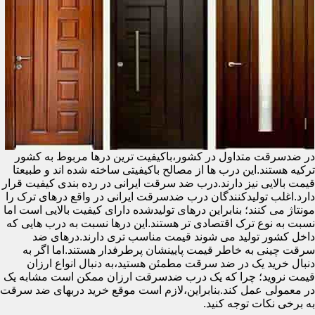
در ضدسرقت متداول در کشور،باکیفیت ترین درها مربوط به کشور
ترکیه هستند.این درب ها از مصالح باکیفیتی ساخته شده اند و طبیعتا
قیمت بالایی نیز دارند.درب ضد سرقت ایرانی در رده بندی کیفیت قرار
دارد.اغلب تولیدکنندگان درب ضدسرقت ایرانی در واقع درهای ترک را
مونتاژ می کنند؛ بنابراین درهای تولیدشده دارای کیفیت بالایی است اما
نسبت به نوع ترک اقتصادی تر هستند.این درها نسبت به درب هایی که
داخل کشور تولید می شوند قیمت مناسب تری دارند.درهای ضد
سرقت چینی به خاطر قیمت پایینشان پرطرفدار هستند.اما اگر به
دنبال خرید یک در ضد سرقت مطمئن هستید،به دنبال انواع ارزان
قیمت نروید؛ چرا که یک درب ضدسرقت ارزان ممکن است مشابه یک
در معمولی عمل کند.بنابراین،لازم است موقع خرید دربهای ضد سرقت
به برخی نکات توجه کنید.