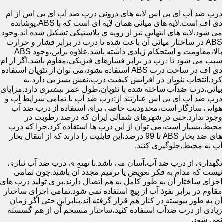
درب ضد آب ای بی اس لایه های درونی درب ضد آب ای بی اس از ام
دی اف است.لایه های میانی همان لایه ای است که با ABS،پوشانده
می شود.لایه های انتهایی نیز از رویه ی پلاستیکی تشکیل شده اند.وجود
ABS در ساختار میانی آن باعث شده تا درب در برابر فشار و حرارت
بالا،مقاومت و استحکام زیادی داشته باشد.علاوه براین،وجود ABS
سبب می شود تا درب در برابر فشارهای فیزیکی،مقاوم باشد.اگر از ام
دی اف در ساخت درب ABS استفاده نشود،می توان از نئوپان استفاده
کرد.انتخاب نئوپان در افزایش کیفیت درب،نقش بسزایی دارد.به
بیانی،درب ضدآب ساخته شده با نئوپان،طول عمر بیشتری دارد.مزایای
درب ضد آب ای بی اس عبارتند از:درب ضد آب با تمامی شرایط آب و
هوایی سازگار است،محدودیت خاصی برای استفاده از درب ضد آب
وجود ندارد.حتی در شهرهای شمالی ایران که درصد رطوبت در
محیط،بسیار است،می توان از این درب ها استفاده کرد.چرا که درب
های ضد بخار ABS تا 99 درصد،این قابلیت را دارند که از انتقال بخار
آب به محیط،جلوگیری کنند.
نگهداری از درب ضد آب،آسان می باشد.با تهیه ی درب ضد آب نیازی
نیست که مدام به فکر تعویض یا ترمیم مجدد آن باشید.چون تمامی
اجزای ساختار آن به طور کامل به هم اتصال دارند.برای تولید درب های
مقاوم در برابر نفوذ آب از پیچ استفاده نمی شود.تمامی اجزای ساختار
آن به طور پیوسته در کنار هم قرار گرفته اند.بنابراین حتی اگر زمان
زیادی از درب ضدآب استفاده کنید،ساختار منسجم آن از هم گسسته
نمی شود.