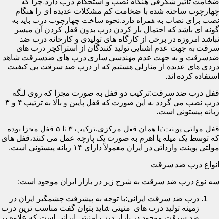
ضخامت تأثیر شگرفی هنگام نصب و استحکام درب دارد،چرا که
چهارچوب ساخته شده با ضخامت کم مشکلات عدیده ای را هنگام
نصب برای نصاب به همراه دارد.نحوه ساخت چهارچوب درب باید به
گونه ای باشد که احتمال باز کردن درب بدون قفل کردن آن میسر
نباشد امروزه در برخی از کارگاه های تولیدی و کارخانه درب ضد
سرقت به جهت عدم آشنایی تولید کنندگان از استراکچر درب های
ضدسرقت و به جهت عدم مهندسی سازی درب های ضدسرقت شاهد
دزدی های عدیده از منازلی هستیم که از درب ضد سرقت بی کیفیت
استفاده کرده اند.
قفل درب ضد سرقت:ترکیب دو قفل به صورت مجزا که روی لنگه
درب نصب می گردد به این صورت که قفل پایین و بالا به ترتیب ۴ و ۳
زبانه پیستونی است.
قفل مولتی پوینت:یا همان قفل مرکزی،ترکیب ۳ تا ۵ قفل مجزا بوده
که توسط یک میله یا اهرم به صورت یک پارچه عمل می کنند،قفل های
مولتی پوینت وارداتی در ایران معمولاً دارای ۱۴ زبانه پیستونی است.
انواع درب ضد سرقت
سه نوع درب ضد سرقت به شرح زیر در بازار ایران موجود است:
درب ضد سرقت ایرانی:با توجه به پیشرفت چشمگیر ایران در
زمینه تولید درب های امنیتی شاید بتوان گفت مناسب ترین درب
ضد سرقت موجود در بازار درب امنیتی ایرانی است که علاوه بر