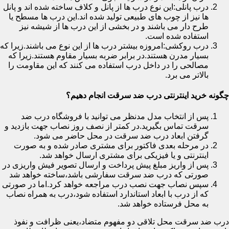
درب پانلی:این نوع درب ها از پانل و کلاف ساخته شده اند و پانل
ها نیز از چوب های طبیعی تولید شده اند.این درب ها مسطح یا
طرح دار می باشند و در بخشی از این درب ها از شیشه نیز
استفاده شده است.
درب روکشی:امروزه بیشتر درب ها از این نوع می باشند.زیرا که
بسیار مدرن هستند.در برابر ضربه بسیار مقاوم هستند.زیرا که
مصالحی را در داخل درب استفاده می کنند که این مقاومت را
بالاتر می برد.
چگونه خرید اینترنتی درب ضد سرقت انجام دهیم؟
پس از انتخاب مدل مدنظر می توانید با فروشگاه درب ضد
سرقت تماس بگیرید.در کمتر از نصف روز نصاب جهت بازدید و
گرفتن ابعاد درب ضد سرقت در محل حاضر می شود.
در مرحله بعدی فاکتور برای مشتری صادر شده و به صورت
اینترنتی و یا فیزیکی برای مشتری ارسال خواهد شد.
پس از واریز مبلغ پیش پرداخت و ارسال تصویر فیش واریزی در
صورتی که درب ضد سرقت سفارشی باشد،ساخته خواهد شد
سپس نصاب جهت نصب درب مراجعه خواهد کرد.اما در صورتی
که از درب با ابعاد استاندارد استفاده شود،درب به همراه نصاب
به محل فرستاده خواهد شد.
درب ضد سرقت محل تلاقی دو مفهوم متضاد،یعنی ظرافت و نفوذ