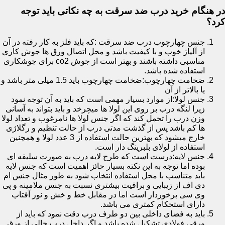
در هنگام خرید درب ضد سرقت به چه نکاتی باید توجه
کرد؟
جنس چهارچوب درب ضد سرقت :که باید فلز به کار رفته در آن
از آلیاژ خوب و با کیفیت باشد و محل اتصال ورق ها جوش کاری
مناسبی داشته باشند و بهتر است از جوش co2 برای جوشکاری
استفاده شده باشد.
ضخامت چهارچوب:ضخامت چهارچوب باید 1.5 میلی متر باشد و
یا بالاتر از آن
جنس لولا:از موارد بسیار مهمی است که باید به آن توجه نمود
زیرا لنگه درب بر روی این لولا ها میچرخد و باید بتواند به آسانی
وزن درب را تحمل کند که اگر جنس لولا ها نامرغوب و تعداد لولا
ها کم باشد پس از گذشت مدتی درب از حالت تنظیم و رگلاژی
خارج میشود که بهترین حالت استفاده از 3 عدد لولا و همچنین
استفاده از لولای بلبرینگ دار است.
جنس لایه:درست است که طرح لایه درب به صورت سلیقه ای
بوده اما توجه به این نکته بسیار حائز اهمیت است که جنس لایه
باید متناسب با محل استفاده انتخاب شود به طور مثال جنس ام
دی اف از زیبایی و براقیت بیشتری نسبت به جنس ملامینه و پی
وی سی برخوردار است اما در مقابل خط و خش و نور آفتاب
دارای استحکام کمتری می باشد.
باید به فضای داخلی بین دو طرف درب دقت نمود که باید از
ورقی فولادی تشکیل شده باشد و اگر داخل درب خالی از ورق