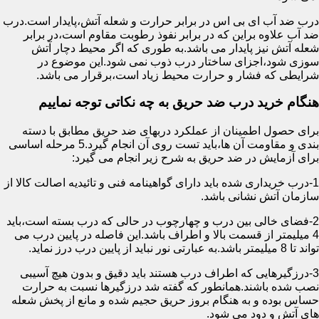
درب ضد آب ای بی اس در برابر حرارت و شعله آتش،پایدار است.درب
ضد آب علاوه براین که در برابر نفوذ رطوبت مقاوم است،در برابر
شعله آتش نیز پایدار می باشد.به طوری که اگر محیط دچار آتش
سوزی شود،اجزای ساختار درب ذوب نمی شود.این موضوع در
شرایطی که فشار و حرارت محیط زیاد است،برقرار می باشد.
هنگام خرید درب ضد حریق به چه نکاتی توجه نماییم
برای حصول اطمینان از عملکرد دربهای ضد حریق مطابق با دسته
بندی و مقاومت آن ها،باید تست روی آن انجام گیرد.5 مرحله اساسی
برای آزمایش در ضد حریق به شرح زیر انجام می گیرد:
1-درب خریداری شده باید دارای گواهینامه فنی و تائیدیه اصالت کالا از
سازمان آتش نشانی باشد.
2-فضای خالی بین درب و چهارچوب در حالی که درب بسته است،باید
4 میلیمتر از قسمت بالا و اطراف باشد.این فاصله در پایین درب می
تواند تا 8 میلیمتر باشد.به عبارتی نور نباید از پایین درب درز نماید.
3-درزگیرهایی که اطراف درب هستند باید دقیق و بدون هیچ آسیبی
نصب شده باشند.همانطور که گفته شد درزگیرها نسبت به حرارت
حساس بوده و به هنگام بروز حریق حجیم شده و مانع از پخش شعله
های آتش و دود می شود.