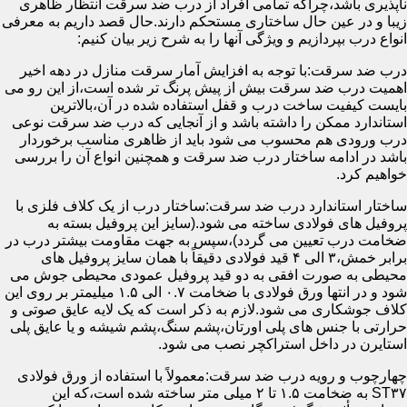
ناپذیری باشد،چراکه تمامی افراد از درب ضد سرقت انتظار ظاهری
زیبا و در عین حال ساختاری مستحکم دارند.حال قصد داریم به معرفی
انواع درب بپردازیم و ویژگی آنها را به شرح زیر بیان کنیم:
درب ضد سرقت:با توجه به افزایش آمار سرقت منازل در دهه اخیر
اهمیت درب ضد سرقت بیش از پیش پرنگ تر شده است،از این رو می
بایست کیفیت ساخت درب و قفل استفاده شده در آن،بالاترین
استاندارد ممکن را داشته باشد و از آنجایی که درب ضد سرقت نوعی
درب ورودی هم محسوب می شود باید از ظاهری مناسب برخوردار
باشد در ادامه ساختار درب ضد سرقت و همچنین انواع آن را بررسی
خواهیم کرد.
ساختار استاندارد درب ضد سرقت:ساختار درب از یک کلاف فلزی با
پروفیل های فولادی ساخته می شود.(سایز این پروفیل بسته به
ضخامت درب تعیین می گردد)،سپس به جهت مقاومت بیشتر درب در
برابر خمش،۳ الی ۴ قید فولادی دقیقاً با همان سایز پروفیل های
محیطی به صورت افقی به دو قید پروفیل عمودی محیطی جوش می
شود و در انتها ورق فولادی با ضخامت ۰.۷ الی ۱.۵ میلیمتر بر روی این
کلاف جوشکاری می شود.لازم به ذکر است که یک لایه عایق صوتی و
حرارتی با جنس های پلی اورتان،پشم سنگ،پشم شیشه و یا عایق پلی
استایرن در داخل استراکچر نصب می شود.
چهارچوب و رویه درب ضد سرقت:معمولاً با استفاده از ورق فولادی
ST۳۷ به ضخامت ۱.۵ تا ۲ میلی متر ساخته شده است،که این