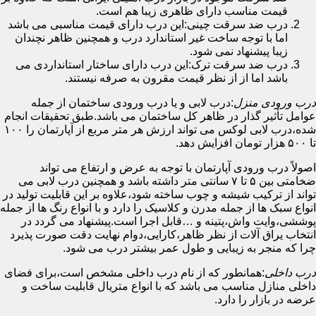
قیمت مناسب دارای ظاهری زیبا هم است.
درب ضد سرقت چینی:این درب دارای قیمت مناسبی می باشد
اما با توجه ساخت غیر استاندارد درب و همچنین ظاهر نچندان
زیبا پیشنهاد نمی شود.
درب ضد سرقت ترک:این درب دارای ساختار استانداردی می
باشد اما از از نظر قیمت مقرون به صرفه نیستند.
درب ورودی منزل
:درب لابی و یا درب ورودی ساختمان از جمله
عوامل تأثیر گذار در ظاهر کل ساختمان می باشد.طبق تحقیقات انجام
شده،درب لابی لوکس می تواند ارزش هر متر مربع از آپارتمان را ۱۰۰
تا ۵۰۰ هزار تومان افزایش دهد.
اصولاً درب ورودی آپارتمان با توجه به عرض و ارتفاع می تواند
ضخامتی بین ۵ تا ۷ سانتی متر داشته باشد و همچنین درب لابی می
تواند از ترکیب شیشه و چوب ساخته شود،علاوه بر این قابلیت تولید در
انواع سبک ها از جمله مدرن و کلاسیک را دارد و با انواع رنگ ها از جمله
پوششی،وایت واش،پتینه و …قابل اجرا است.پیشنهاد می گردد در
انتخاب یراق آلات از نظر ظاهر،کارایی،دوام نهایت دقت صورت پذیرد
چرا که منجر به زیبایی و طول عمر بیشتر درب می شود.
درب داخلی
:همانطور که از نام درب داخلی مشخص است،برای فضای
داخلی منازل مناسب می باشد که با انواع متریال قابلیت ساخت و
عرضه در بازار را دارد.