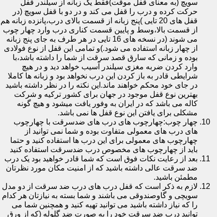
سویچ (به معنای قفل موقت)فقط یک زبانه از سیلندر قفل
حرکت کرده و درب را قفل می کند و در دو با قفل سویچ (در
قفل های 20 تایی )پنج زبانه از قسمت بالای درب،پانزده زبانه هم
از قسمت بالا،وسط و پایین قسمت کناری درب وارد چهار چوب
می شوند (در نسخه های 16 تایی در هر طرف به جای پنج زبانه
از چهار زبانه استفاده می شود.)و تمامی این قفل از نوع فولادی
بوده و زمانی که سارق قصد سرقت از شما را داشته باشد،با
وارد کردن ضربه مغزی سیلندر آسیب خواهد دید و در هیچ
شرایطی قادر به باز کردن این درب نخواهد بود و زبانه ها کاملا
در جای خود محکم خواهند ماند.این نکته را در نظر داشته باشید
بهترین نوع قفل موجود در جهان برای کشور ترکیه و شرکت
کاله می باشد که در ایران به وفور یافت میشود و هیچ گونه
مشکلی برای یافتن این نوع قفل ها نمی باشد.
چهار چوب:چهارچوب های درب های ضدسرقت با چهارچوب
های درب های معمولی متفاوت بوده و شما نمی توانید از
چهارچوب های معمولی برای این درب ها استفاده کنید و حتما
باید از چهارچوب های مخصوص درب ضدسرقت استفاده کنید
بعد از رعایت نکات فوق است که شما قادر خواهید بود یک درب
ضد سرقت عالی داشته باشید که از امنیت مکان مورد نظرتان
مطمئن باشید.
لازم به ذکر است که قفل درب های درب ضد سرقت از دو مدل
سویچی و گاوصندوقی می باشند و شما بسته به نیازتان هر کدام
را که نیاز داشته باشید می توانید تهیه کنید و همچنین شما می
توانید درب ضد سرقت خود را به صورت ضد گلوله (که از ورق