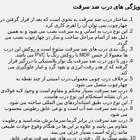
ویژگی های درب ضد سرقت
ساختار درب ضد سرقت به نحوی است که بعد از قرار گرفتن در
چهارچوب نمی توان آن را اهرم کاری کرد.
این نوع درب به آسانی و به سرعت نصب می شود و به همین
دلیل بعد از اتمام مراحل ساخت و ساز در چهارچوب نصب می
گردد.
رنگ بندی درب های ضد سرقت متنوع است و روکش این درب
ها معمولا از جنس MDF با روکش رنگ یا PVC می باشد.
دور تا دور درب ضد سرقت یک نوار پلاستیکی یا درزگیر قرار
گرفته که از هدر رفت انرژی و نفوذ گرد و غبار جلوگیری می
کند.
برخلاف درب چوبی معمولی،درب امنیتی از چند نقطه به
چهارچوب متصل می شود.
درب ضد سرقت بسیار محکم و مقاوم است و وجود لایه فولادی
در آن نشانه استحکام این نوع درب هاست.
این نوع درب طبق استانداردهای بین المللی ساخته می شود.
درب ضد سرقت ضد آب است و نوعی عایق رطوبتی محسوب
می شود.
درب ضد سرقت در برابر گرما،سرما،برش،مته،اسید و رطوبت
مقاوم می باشد و علاوه بر این ها در هنگام وقوع حوادث طبیعی
مانند زلزله آسیب بسیار جزئی می بیند.
پشم سنگ به کار رفته در درب های ضد سرقت نوعی عایق