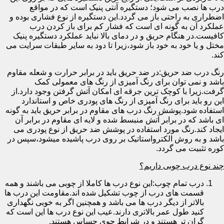
درب ها نصب می شود؛ دستگیره آنتی پنیک است که در مواقع
اضطراری به راحتی باز می گردد.این دستگیره از نوع فشاری بوده و
عملکرد آن به گونه ای است که فشار کم برای باز کردن درب
کافیست.در هنگام حریق و در دمای بالا نباید عملکرد دستگیره پنیک
مختل و یا خود به خود باز شود،زیرا تا دود به سایر طبقات سرایت می
کند.
رنگ درب ضد حریق:در ضد حریق باید در برابر حرارت و شعله مقاوم
باشد و نمی توان برای رنگ آمیزی از رنگ های معمولی کمک
گرفت.زیرا با کوچک ترین جرقه ای امکان آتش گرفتن وجود دارد.از
این رو باید برای رنگ آمیزی از رنگ های پودری خاص و استاندارد
استفاده شود.پوشش رنگ درب های مقاوم در برابر حریق باید به گونه
ای باشد که در برابر آتش منبسط شده و لایه ای مقاوم در برابر آن
ایجاد کند.رنگ مورد استفاده در پوشش ضد حریق از نوع پودری می
باشد و به روش الکترواستاتیک بر روی درب پاشیده میشود،سپس در
کوره تثبیت می گردد.
چند نوع درب چوبی داریم؟
درب تمام چوب:این نوع درب ها کاملا از چوبی می باشند و همه
قسمت های درب از چوب تشکیل شده اند.مقاومت این درب ها
بالاتر از دیگر درب ها می باشد و همچنین اگر به خوبی نگهداری
کنید طول عمر بالاتری دارند.عیب این نوع درب ها این است که
گران تر هستند و در شرایط جوی حساس هستند.