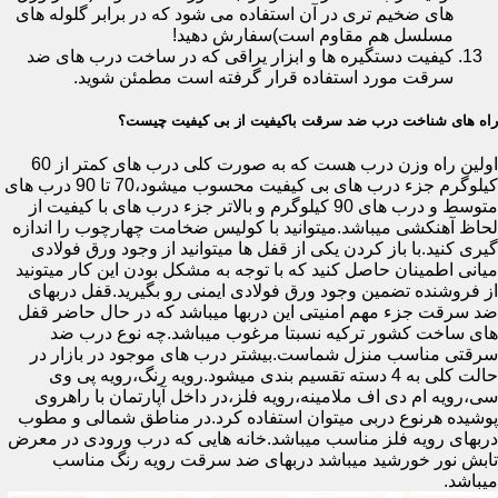
های ضخیم تری در آن استفاده می شود که در برابر گلوله های
مسلسل هم مقاوم است)سفارش دهید!
کیفیت دستگیره ها و ابزار یراقی که در ساخت درب های ضد
سرقت مورد استفاده قرار گرفته است مطمئن شوید.
راه های شناخت درب ضد سرقت باکیفیت از بی کیفیت چیست؟
اولین راه وزن درب هست که به صورت کلی درب های کمتر از 60
کیلوگرم جزء درب های بی کیفیت محسوب میشود،70 تا 90 درب های
متوسط و درب های 90 کیلوگرم و بالاتر جزء درب های با کیفیت از
لحاظ آهنکشی میباشد.میتوانید با کولیس ضخامت چهارچوب را اندازه
گیری کنید.با باز کردن یکی از قفل ها میتوانید از وجود ورق فولادی
میانی اطمینان حاصل کنید که با توجه به مشکل بودن این کار میتونید
از فروشنده تضمین وجود ورق فولادی ایمنی رو بگیرید.قفل دربهای
ضد سرقت جزء مهم امنیتی این دربها میباشد که در حال حاضر قفل
های ساخت کشور ترکیه نسبتا مرغوب میباشد.چه نوع درب ضد
سرقتی مناسب منزل شماست.بیشتر درب های موجود در بازار در
حالت کلی به 4 دسته تقسیم بندی میشود.رویه رنگ،رویه پی وی
سی،رویه ام دی اف ملامینه،رویه فلز،در داخل آپارتمان با راهروی
پوشیده هرنوع دربی میتوان استفاده کرد.در مناطق شمالی و مطوب
دربهای رویه فلز مناسب میباشد.خانه هایی که درب ورودی در معرض
تابش نور خورشید میباشد دربهای ضد سرقت رویه رنگ مناسب
میباشد.