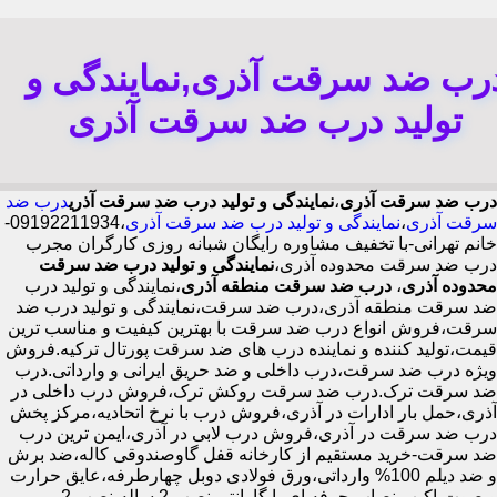
رب ضد سرقت آذری,نمایندگی و
تولید درب ضد سرقت آذری
درب ضد سرقت آذری
،
نمایندگی و تولید درب ضد سرقت آذری
درب ضد
سرقت آذری
،
نمایندگی و تولید درب ضد سرقت آذری
،09192211934-
خانم تهرانی-با تخفیف مشاوره رایگان شبانه روزی کارگران مجرب
درب ضد سرقت محدوده آذری،
نمایندگی و تولید درب ضد سرقت
محدوده آذری
،
درب ضد سرقت منطقه آذری
،نمایندگی و تولید درب
ضد سرقت منطقه آذری،درب ضد سرقت،نمایندگی و تولید درب ضد
سرقت،فروش انواع درب ضد سرقت با بهترین کیفیت و مناسب ترین
قیمت،تولید کننده و نماینده درب های ضد سرقت پورتال ترکیه.فروش
ویژه درب ضد سرقت،درب داخلی و ضد حریق ایرانی و وارداتی.درب
ضد سرقت ترک.درب ضد سرقت روکش ترک،فروش درب داخلی در
آذری،حمل بار ادارات در آذری،فروش درب با نرخ اتحادیه،مرکز پخش
درب ضد سرقت در آذری،فروش درب لابی در آذری،ایمن ترین درب
ضد سرقت-خرید مستقیم از کارخانه قفل گاوصندوقی کاله،ضد برش
و ضد دیلم 100% وارداتی،ورق فولادی دوبل چهارطرفه،عایق حرارت
و صوت،اکیپ نصاب حرفه ای با گارانتی نصب 2 ساله،نصب 2