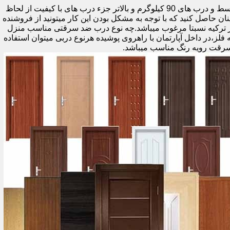
اولین راه وزن درب هست که به صورت کلی درب های کمتر از 60 کیلوگرم جزء درب های بی کیفیت محسوب میشود،70 تا 90 درب های متوسط و درب های 90 کیلوگرم و بالاتر جزء درب های با کیفیت از لحاظ
نان حاصل کنید که با توجه به مشکل بودن این کار میتونید از فروشنده
ر ترکیه نسبتا مرغوب میباشد.چه نوع درب ضد سرقتی مناسب منزل
ام دی اف ملامینه،رویه فلز،در داخل آپارتمان با راهروی پوشیده هرنوع دربی میتوان استفاده
سرقت رویه رنگ مناسب میباشد.