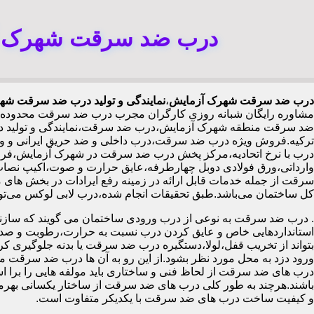
درب ضد سرقت شهرک آز
درب ضد سرقت شهرک آزمایش
،
نمایندگی و تولید درب ضد سرقت شه
مشاوره رایگان شبانه روزی کارگران مجرب درب ضد سرقت محدوده
ضد سرقت منطقه شهرک آزمایش،درب ضد سرقت،نمایندگی و تولید درب
ترکیه.فروش ویژه درب ضد سرقت،درب داخلی و ضد حریق ایرانی و
سرقت از جمله خدمات قابل ارائه در زمینه رفع ایرادات در بخش های 
کل ساختمان می‌باشد.طبق تحقیقات انجام شده،درب لابی لوکس می‌تواند ارزش هر متر مربع از آپارتمان را ۱۰۰ تا ۵۰۰
.
درب ضد سرقت به نوعی از درب ورودی ساختمان می گویند که سازنده
استانداردهایی خاص و عایق کردن درب نسبت به حرارت،رطوبت و صدا،آ
بتواند از تخریب قفل،لولا،دستگیره درب ضد سرقت یا بدنه جلوگیری کرده
ورود دزد به محل مورد نظر بشود.از این رو به آن ها درب ضد سرقت می
درب های ضد سرقت از لحاظ فنی و ساختاری باید مولفه هایی را برا استا
باشند.هرچند به طور کلی درب های ضد سرقت از ساختار یکسانی بهرم
و کیفیت ساخت درب های ضد سرقت با یکدیکر متفاوت است.