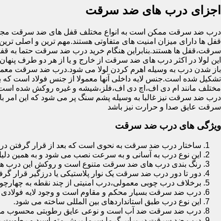
اجزای درب های ضد سرقت
درب ضد سرقت ممکن است به انواع مختلف قفل های ضد سرقت مجهز 
قفل ها دارای میزان امنیت های متفاوتی هستند.مهم ترین و اصلی ترین
سرقت،قفل ها هستند.بنابراین هنگام خرید درب ضد سرقت حتما به قفل 
این لولا در اکثر درب های ضد سرقت از خارج و یا از هر دو طرف پنهان 
باز شدن درب به وسیله اهرم کردن لولا می شود.درب ضد سرقت معمولا
تشکیل شده است.جنس لایه داخلی آنها معمولا از جنس فولاد است که با
مختلف مانند ام دی اف،اچ دی اف،فلز،شیشه و غیره روکش شده است
درب ضد سرقت نیز غالبا به وسیله پشم سنگ پر می شود که این امر
سرقت عایق صدا و حرارت نیز باشد
ویژگی های درب ضد سرقت
ساختار درب ضد سرقت به نحوی است که بعد از قرار گرفتن در چ
این نوع درب به آسانی و به سرعت نصب می شود و به همین دلی
رنگ بندی درب های ضد سرقت متنوع است و روکش این درب ها معمولا از جنس MDF با روکش
دور تا دور درب ضد سرقت یک نوار پلاستیکی یا درزگیر قرار گرفت
برخلاف درب چوبی معمولی،درب امنیتی از چند نقطه به چهارچ
درب ضد سرقت بسیار محکم و مقاوم است و وجود لایه فولادی د
این نوع درب طبق استانداردهای بین المللی ساخته می شود.
درب ضد سرقت ضد آب است و نوعی عایق رطوبتی محسوب می
درب ضد سرقت در برابر گرما،سرما،برش،مته،اسید و رطوبت مقاوم