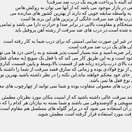
ید البته با پرداخت هزینه یک درب ضد سرقت!
بازار موجود می باشد که از آنها می توان به روکش هاس
که به واسطه سابقه خوبی که دارند از بهترین کشور های سازنده می
رب های ضد سرقت خانگی از برترین های این برند ها است
حکام و مقاومت بالایی در برابر صدا و حرارت دارا می باشد و تمامی
برده شده است.در درب های ضد سرقت از رشته آهن پروفیل باید
و در غیر این صورت تمامی امنیتی که برای درب شما به کار رفته است
یژگی های یک درب ضد سرقت است.
بر ضربه،اسید و مته بسیار آسیب پذیر هستند و به راحتی دزد ها می توا
ه می شود که این در نمونه های 16 و 20 زبانه موجود است و به این طریق کار می کند که با 
قفل از نوع فولادی بوده و زمانی که سارق قصد سرقت از شما را داشته ب
 در جای خود محکم خواهند ماند.این نکته را در نظر داشته باشید بهتری
 نوع قفل ها نمی باشد.
ای معمولی متفاوت بوده و شما نمی توانید از چهارچوب های معمولی
ضد سرقت عالی داشته باشید که از امنیت مکان مورد نظرتان مطمئن ب
 و گاوصندوقی می باشند و شما بسته به نیازتان هر کدام را که نیاز 
 آن استفاده می شود که در برابر گلوله های مسلسل هم مقاوم است
قت مورد استفاده قرار گرفته است مطمئن شوید.