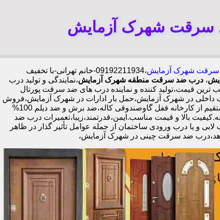
د سرقت شهرک آزمایش
ضد سرقت شهرک آزمایش
،09192211934-خانم تهرانی-با تخفیف
ایش
،
درب ضد سرقت منطقه شهرک آزمایش
،نمایندگی و تولید درب
ین قیمت،تولید کننده و نماینده درب های ضد سرقت پورتال
اخلی در شهرک آزمایش،حمل بار ادارات در شهرک آزمایش،فروش
درب با نرخ اتحادیه،مرکز پخش درب ضد سرقت در شهرک آزمایش،فروش درب لابی در شهرک آزمایش،ایمن ترین درب ضد سرقت-خرید مستقیم از کارخانه قفل گاوصندوقی کاله،ضد برش و ضد دیلم 100%
هارطرفه،عایق حرارت و صوت،اکیپ نصاب حرفه ای با گارانتی نصب 2 ساله،نصب 2 ساعته.بیش از 9 سال سابقه.کیفیت بالا و قیمت مناسب.ایمن،قدرتمند،زیبا،تعمیرات درب ضد
بی و یا درب ورودی ساختمان از جمله عوامل تأثیر گذار در ظاهر