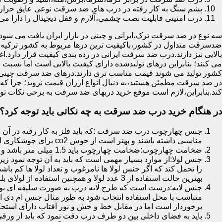
پشم سنگ به کار رفته در درب های ضد سرقت نوعی عایق حرارتی
درب امنیتی قابلیت نصب چشمی،آلارم و قفل دیجیتال را دارا می 
سه نوع در ضد سرقت ترک،ایرانی و چینی در بازار ایران یافت می شود.ا
ضدسرقت متداول در کشور،باکیفیت ترین درها مربوط به کشور ترکیه هس
بالایی نیز دارند.درب ضد سرقت ایرانی در رده بندی کیفیت قرار دارد.
می کنند؛ بنابراین درهای تولیدشده دارای کیفیت بالایی است اما نسبت 
کشور تولید می شوند قیمت مناسب تری دارند.درهای ضد سرقت چینی به 
در ضد سرقت مطمئن هستید،به دنبال انواع ارزان قیمت نروید؛ چرا
کند.بنابراین،لازم است موقع خرید دربهای ضد سرقت به برخی نکات توج
در هنگام خرید درب ضد سرقت به چه نکاتی باید توجه کرد؟
جنس چهارچوب درب ضد سرقت :که باید فلز به کار رفته در آن ا
مناسبی داشته باشند و بهتر است از جوش co2 برای جوشکاری استفاده شده باشد.
ضخامت چهارچوب:ضخامت چهارچوب باید 1.5 میلی متر باشد و یا بالاتر از آن
جنس لولا:از موارد بسیار مهمی است که باید به آن توجه نمود زیرا
را تحمل کند که اگر جنس لولا ها نامرغوب و تعداد لولا ها کم 
بهترین حالت استفاده از 3 عدد لولا و همچنین استفاده از لولای بلبرینگ دار است.
جنس لایه:درست است که طرح لایه درب به صورت سلیقه ای بوده ا
متناسب با محل استفاده انتخاب شود به طور مثال جنس ام دی ا
برخوردار است اما در مقابل خط و خش و نور آفتاب دارای استح
باید به فضای داخلی بین دو طرف درب دقت نمود که باید از ورق