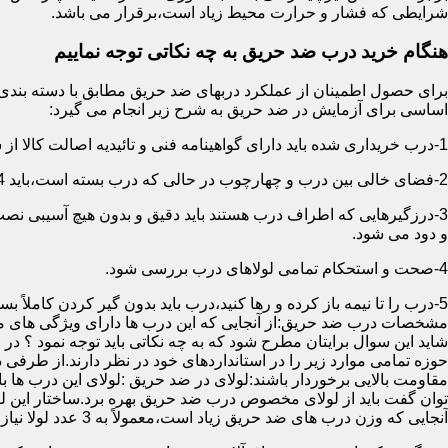
شرایطی که فشار و حرارت محیط زیاد است،برقرار می باشد.
هنگام خرید درب ضد حریق به چه نکاتی توجه نماییم
اساسی برای آزمایش در ضد حریق به شرح زیر انجام می گیرد:
1-درب خریداری شده باید دارای گواهینامه فنی و تائیدیه اصالت کالا از سازمان آتش نشانی باشد.
2-فضای خالی بین درب و چهارچوب در حالی که درب بسته است،باید 4 میلیمتر از قسمت بالا و اطراف باشد.این فاصله در پایین درب می تواند تا 8 میلیمتر باشد.به عبارتی نور نباید از پایین درب درز نماید.
3-درزگیرهایی که اطراف درب هستند باید دقیق و بدون هیچ آسیبی ن
و دود می شود.
4-صحت و استحکام تمامی لولاهای درب بررسی شود.
5-درب را تا نیمه باز کرده و رها کنید،درب باید بدون گیر کردن کاملاً بسته شود.
مشخصات درب ضد حریق:از آنجایی که این درب ها دارای ویژگی های م
شاید این سوال برایتان مطرح شود که به چه نکاتی باید توجه نمود ؟ در
حوزه تمامی موارد زیر را در استانداردهای خود در نظر دارند.از طرفی
توان گفت باید از لولای مخصوص درب ضد حریق بهره برد.ساختار این لو
آنجایی که وزن درب های ضد حریق زیاد است،معمولاً به 3 عدد لولا نیاز دارند.در حالیکه درب های معمولی با وزن پایین دارای 2 عدد لولا هستند.