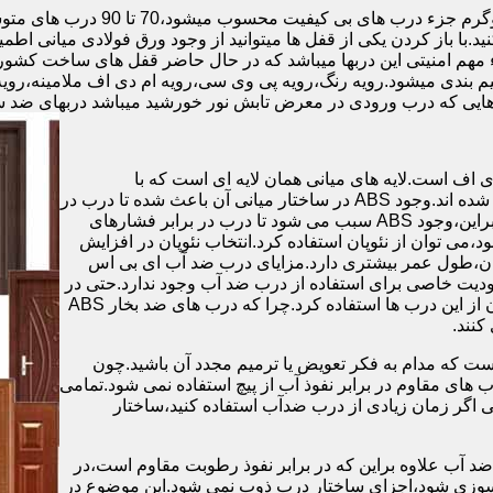
.با باز کردن یکی از قفل ها میتوانید از وجود ورق فولادی میانی اطمی
 مهم امنیتی این دربها میباشد که در حال حاضر قفل های ساخت کشو
ب های موجود در بازار در حالت کلی به 4 دسته تقسیم بندی میشود.رویه رنگ،رویه پی وی سی،رویه 
هایی که درب ورودی در معرض تابش نور خورشید میباشد دربهای ضد 
اف است.لایه های میانی همان لایه ای است که با
ABS،پوشانده می شود.لایه های انتهایی نیز از رویه ی پلاستیکی تشکیل شده اند.وجود ABS در ساختار میانی آن باعث شده تا درب در
برابر فشار و حرارت بالا،مقاومت و استحکام زیادی داشته باشد.علاوه براین،وجود ABS سبب می شود تا درب در برابر فشارهای
ر از ام دی اف در ساخت درب ABS استفاده نشود،می توان از نئوپان استفاده کرد.انتخاب نئوپان در افزایش
پان،طول عمر بیشتری دارد.مزایای درب ضد آب ای بی اس
دیت خاصی برای استفاده از درب ضد آب وجود ندارد.حتی در
شهرهای شمالی ایران که درصد رطوبت در محیط،بسیار است،می توان از این درب ها استفاده کرد.چرا که درب های ضد بخار ABS
ست که مدام به فکر تعویض یا ترمیم مجدد آن باشید.چون
ب های مقاوم در برابر نفوذ آب از پیچ استفاده نمی شود.تمامی
حتی اگر زمان زیادی از درب ضدآب استفاده کنید،ساختار
 آب علاوه براین که در برابر نفوذ رطوبت مقاوم است،در
ش سوزی شود،اجزای ساختار درب ذوب نمی شود.این موضوع در