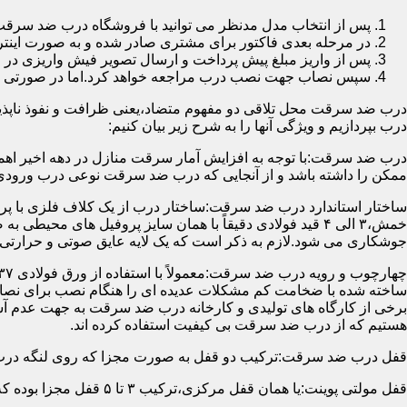
پس از انتخاب مدل مدنظر می توانید با فروشگاه درب ضد سرقت
در مرحله بعدی فاکتور برای مشتری صادر شده و به صورت اینتر
پس از واریز مبلغ پیش پرداخت و ارسال تصویر فیش واریزی 
سپس نصاب جهت نصب درب مراجعه خواهد کرد.اما در صورتی که از
درب ضد سرقت محل تلاقی دو مفهوم متضاد،یعنی ظرافت و نفوذ ناپذیر
درب بپردازیم و ویژگی آنها را به شرح زیر بیان کنیم:
درب ضد سرقت:با توجه به افزایش آمار سرقت منازل در دهه اخیر اهم
ممکن را داشته باشد و از آنجایی که درب ضد سرقت نوعی درب ورودی 
ساختار استاندارد درب ضد سرقت:ساختار درب از یک کلاف فلزی با پر
جوشکاری می شود.لازم به ذکر است که یک لایه عایق صوتی و حرارتی 
ساخته شده با ضخامت کم مشکلات عدیده ای را هنگام نصب برای نصاب 
برخی از کارگاه های تولیدی و کارخانه درب ضد سرقت به جهت عدم 
هستیم که از درب ضد سرقت بی کیفیت استفاده کرده اند.
قفل درب ضد سرقت:ترکیب دو قفل به صورت مجزا که روی لنگه درب نصب می گردد به 
قفل مولتی پوینت:یا همان قفل مرکزی،ترکیب ۳ تا ۵ قفل مجزا بوده که توسط یک میله یا اهرم به صورت یک پارچه عمل می کنند،قفل های مولتی پوینت وارداتی در ایران معمولاً دارای ۱۴ زبانه پیستونی است.