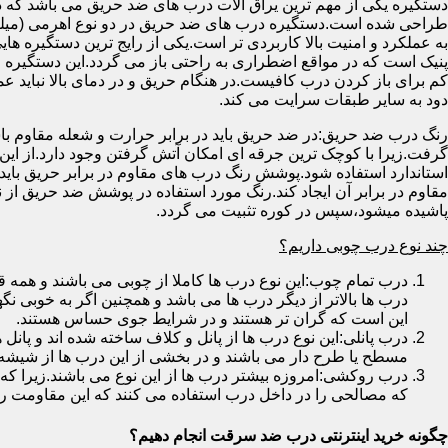
دستگیره یکی از مهم ترین یراق آلات درب های ضد حریق می باشد که دا
طراحی شده است.دستگیره درب های ضد حریق در دو نوع اهرمی (میله
به عملکرد و امنیت بالا کاربردی تر است.یکی از رایج ترین دستگیره ه
پنیک است که در مواقع اضطراری به راحتی باز می گردد.این دستگیره ا
کم برای باز کردن درب کافیست.در هنگام حریق و در دمای بالا نباید عمل
دود به سایر طبقات سرایت می کند.
رنگ درب ضد حریق:در ضد حریق باید در برابر حرارت و شعله مقاوم با
گرفت.زیرا با کوچک ترین جرقه ای امکان آتش گرفتن وجود دارد.از این 
استاندارد استفاده شود.پوشش رنگ درب های مقاوم در برابر حریق باید ب
مقاوم در برابر آن ایجاد کند.رنگ مورد استفاده در پوشش ضد حریق از
پاشیده میشود،سپس در کوره تثبیت می گردد.
چند نوع درب چوبی داریم؟
درب تمام چوب:این نوع درب ها کاملا از چوبی می باشند و هم
درب ها بالاتر از دیگر درب ها می باشد و همچنین اگر به خوبی نگ
این است که گران تر هستند و در شرایط جوی حساس هستند.
درب پانلی:این نوع درب ها از پانل و کلاف ساخته شده اند و پانل 
مسطح یا طرح دار می باشند و در بخشی از این درب ها از شیشه
درب روکشی:امروزه بیشتر درب ها از این نوع می باشند.زیرا که 
که مصالحی را در داخل درب استفاده می کنند که این مقاومت را ب
چگونه خرید اینترنتی درب ضد سرقت انجام دهیم؟