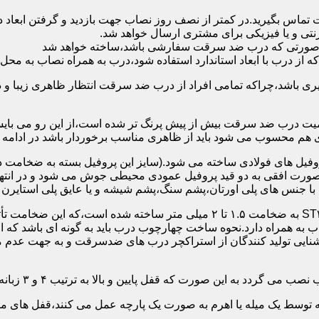
 تماس بگیرید.در کمتر از نصف روز نصاب جهت بازدید و گرفتن ابع
نتی و یا فیزیکی برای مشتری ارسال خواهد شد.
در صورتی که درب ضد سرقت سفارشی باشد،ساخته خواهد شد
 درب با ابعاد استاندارد استفاده شود،درب به همراه نصاب به محل 
ی باشد،چراکه تمامی افراد از درب ضد سرقت انتظار ظاهری زیبا و د
یت درب ضد سرقت بیش از پیش پرنگ تر شده است،از این رو می بایست
هم محسوب می شود باید از ظاهری مناسب برخوردار باشد در ادامه س
وفیل های فولادی ساخته می شود.(سایز این پروفیل بسته به ضخامت 
با جنس های پلی اورتان،پشم سنگ،پشم شیشه و یا عایق پلی استایرن
چهارچوب و رویه درب ضد سرقت:معمولاً با استفاده از ورق فولادی ST۳۷ به ضخامت 
به همراه دارد.نحوه ساخت چهارچوب درب باید به گونه ای باشد که ا
آشنایی تولید کنندگان از استراکچر درب های ضدسرقت و به جهت عد
این صورت که قفل پایین و بالا به ترتیب ۴ و ۳ زبانه پیستونی است.