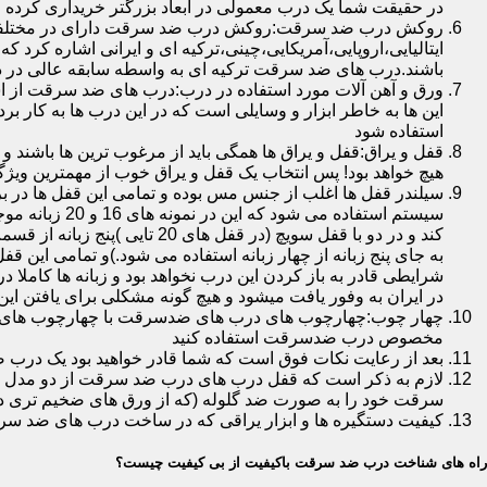
در حقیقت شما یک درب معمولی در ابعاد بزرگتر خریداری کرده ا
روکش درب ضد سرقت:روکش درب ضد سرقت دارای در مختلفی در 
ایتالیایی،اروپایی،آمریکایی،چینی،ترکیه ای و ایرانی اشاره کرد 
باشند.درب های ضد سرقت ترکیه ای به واسطه سابقه عالی در د
ورق و آهن آلات مورد استفاده در درب:درب های ضد سرقت از است
این ها به خاطر ابزار و وسایلی است که در این درب ها به کار 
استفاده شود
قفل و یراق:قفل و یراق ها همگی باید از مرغوب ترین ها باشند 
هیچ خواهد بود! پس انتخاب یک قفل و یراق خوب از مهمترین و
سیلندر قفل ها اغلب از جنس مس بوده و تمامی این قفل ها در برا
سیستم استفاد
به جای پنج زبانه از چهار زبانه استفاده می شود.)و تمامی این 
شرایطی قادر به باز کردن این درب نخواهد بود و زبانه ها کاملا
در ایران به وفور یافت میشود و هیچ گونه مشکلی برای یافتن این
چهار چوب:چهارچوب های درب های ضدسرقت با چهارچوب های درب ه
مخصوص درب ضدسرقت استفاده کنید
بعد از رعایت نکات فوق است که شما قادر خواهید بود یک درب 
لازم به ذکر است که قفل درب های درب ضد سرقت از دو مدل سویچی
سرقت خود را به صورت ضد گلوله (که از ورق های ضخیم تری در
کیفیت دستگیره ها و ابزار یراقی که در ساخت درب های ضد سر
راه های شناخت درب ضد سرقت باکیفیت از بی کیفیت چیست؟