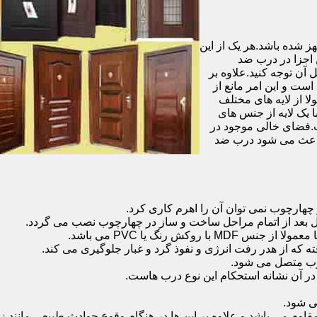
شده باشد.هر یک از این
 اجزا در درب ضد
آن توجه کنید.علاوه بر
است و این امر مانع از
 از لایه های مختلف
 یک لایه از جنس های
.فضای خالی موجود در
 باعث می شود درب ضد
هارچوب نمی توان آن را اهرم کاری کرد.
ل بعد از اتمام مراحل ساخت و ساز در چهارچوب نصب می گردد.
 رنگ یا PVC می باشد.
ه که از هدر رفت انرژی و نفوذ گرد و غبار جلوگیری می کند.
وب متصل می شود.
ر آن نشانه استحکام این نوع درب هاست.
 شود.
 می باشد و علاوه بر این ها در هنگام وقوع حوادث طبیعی مانند زل