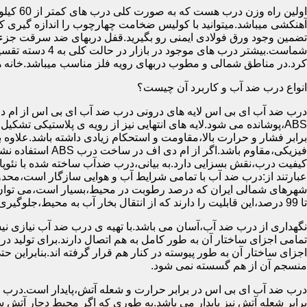
آهنکشی میباشد.میتوانید با کولیس ضخامت چهارچوب را اندازه گیری کنید
تضمین وجود ورق فولادی ایمنی رو بگیرید.قفل دربهای ضد سرقت جزء
شماست.بیشتر در
کرد.در مناطق شمالی و مطوب دربهای رویه فلز مناسب میباشد.خانه 
انواع درب ضد آب و کاربرد آن چیست؟
درب ضد آب ای بی اس لایه های درونی درب ضد آب ای بی اس از ام دی 
فیزیکی،مقاوم باشد.اگ
کیفیت درب،نقش بسزایی دارد.به بیانی،درب ضدآب ساخته شده با نئو
عبارتند از:درب ضد آب با تمامی شرایط آب و هوایی سازگار است،محدو
تا 99 درصد،این قابلیت را دارند که از انتقال بخار آب به محیط،جلوگیری کنند.
نگهداری از درب ضد آب،آسان می باشد.با تهیه ی درب ضد آب نیازی نی
تمامی اجزای ساختار آن به طور کامل به هم اتصال دارند.برای تولید در
اجزای ساختار آن به طور پیوسته در کنار هم قرار گرفته اند.بنابراین 
منسجم آن از هم گسسته نمی شود.
درب ضد آب ای بی اس در برابر حرارت و شعله آتش،پایدار است.درب ضد
برابر شعله آتش نیز پایدار می باشد.به طوری که اگر محیط دچار آت