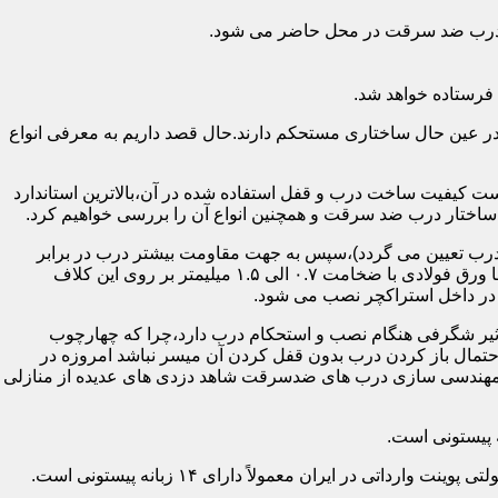
اد درب ضد سرقت در محل حاضر می شود.
فرستاده خواهد شد.
ر عین حال ساختاری مستحکم دارند.حال قصد داریم به معرفی انواع
 کیفیت ساخت درب و قفل استفاده شده در آن،بالاترین استاندارد
اختار درب ضد سرقت و همچنین انواع آن را بررسی خواهیم کرد.
درب تعیین می گردد)،سپس به جهت مقاومت بیشتر درب در برابر
خمش،۳ الی ۴ قید فولادی دقیقاً با همان سایز پروفیل های محیطی به صورت افقی به دو قید پروفیل عمودی محیطی جوش می شود و در انتها ورق فولادی با ضخامت ۰.۷ الی ۱.۵ میلیمتر بر روی این کلاف
 در داخل استراکچر نصب می شود.
۱.۵ تا ۲ میلی متر ساخته شده است،که این ضخامت تأثیر شگرفی هنگام نصب و استحکام درب دارد،چرا که چهارچوب
حتمال باز کردن درب بدون قفل کردن آن میسر نباشد امروزه در
م مهندسی سازی درب های ضدسرقت شاهد دزدی های عدیده از منازلی