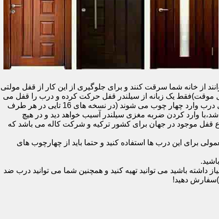
نند از خانه شما سرقت کنند و برای جلوگیری از این کار از قفل مولتی
قفل یک سویچ (به معنای قفل موقت)فقط یک زبانه از سیلندر قفل حرکت کرده و درب را قفل می
کند و در دو با قفل سویچ (در قفل های 20 تایی )پنج زبانه از قسمت بالای درب،پانزده زبانه هم از قسمت بالا،وسط و پایین قسمت کناری درب وارد چهار چوب می شوند (در نسخه های 16 تایی در هر طرف
اشد،با وارد کردن ضربه مغزی سیلندر آسیب خواهد دید و در هیچ
ن نوع قفل موجود در جهان برای کشور ترکیه و شرکت کاله می باشد که
 برای این درب ها استفاده کنید و حتما باید از چهارچوب های
اشید.
داشته باشید می توانید تهیه کنید و همچنین شما می توانید درب ضد
)سفارش دهید!