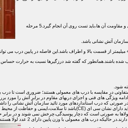
برای حصول اطمینان از عملکرد دربهای ضد حریق مطابق با دسته بندی و مقاومت آن ها،باید تست روی آن انجام گیرد.5 مرحله
صب شده باشند.همانطور که گفته شد درزگیرها نسبت به حرارت حساس ب
تفاوتی در مقایسه با درب های معمولی هستند؛ ضروری است تا درب ب
 ادامه ویژگی های فنی و اجزای دربهای مقاوم در برابر آتش را مورد بر
 در صورتی که درب استانداردهای مورد تائید سازمان آتش نشانی را داش
مقاومت بالایی برخوردار باشند:لولای در ضد حریق :لولای این درب ها باید دار
لاها به صورتی است که دچار پوسیدگی،چرخش نمی شوند و در برابر حرا