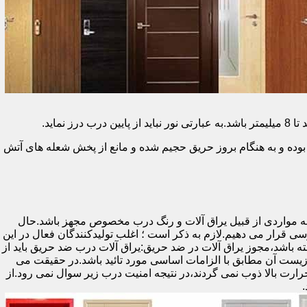
وده و به هنگام بروز حریق حجیم شده و مانع از پخش شعله های آتش
ه مواردی از قبیل یراق آلات و رنگ درب مخصوص مجهز باشد.حال
رسی قرار می دهیم.لازم به ذکر است ؛ اغلب تولیدکنندگان فعال در این
ته باشد،مجوز یراق آلات در ضد حریق:یراق آلات درب ضد حریق باید از
ای نشان سی ای (CE)باشد تا سلامت،ایمنی و حفاظت از محیط زیست آن مطابق با الزامات اساسی مورد تائید باشد.در حقیقت می
رت بالا ذوب نمی گردند،در نتیجه امنیت درب زیر سوال نمی رود.از