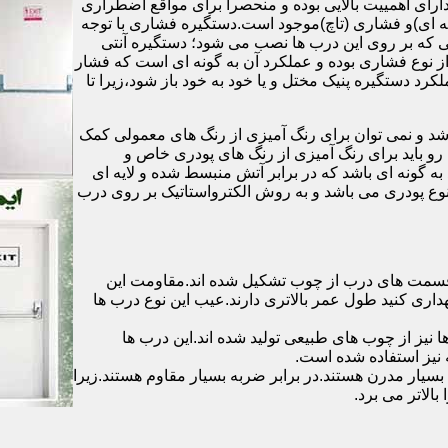
رای اهمییت بالایی بوده و منحصرا برای مواقع اضطراری
 ای)و فشاری (تاچ)موجود است.دستگیره فشاری با توجه
ایی که بر روی این درب ها نصب می شود؛ دستگیره آنتی
ز نوع فشاری بوده و عملکرد آن به گونه ای است که فشار
کرد دستگیره پنیک مختل و یا خود به خود باز شود،زیرا تا
شد و نمی توان برای رنگ آمیزی از رنگ های معمولی کمک
رو باید برای رنگ آمیزی از رنگ های پودری خاص و
ه گونه ای باشد که در برابر آتش منبسط شده و لایه ای
 نوع پودری می باشد و به روش الکترواستاتیک بر روی درب
ه قسمت های درب از چوب تشکیل شده اند.مقاومت این
هداری کنید طول عمر بالاتری دارند.عیب این نوع درب ها
ها نیز از چوب های طبیعی تولید شده اند.این درب ها
 نیز استفاده شده است.
بسیار مدرن هستند.در برابر ضربه بسیار مقاوم هستند.زیرا
الاتر می برد.