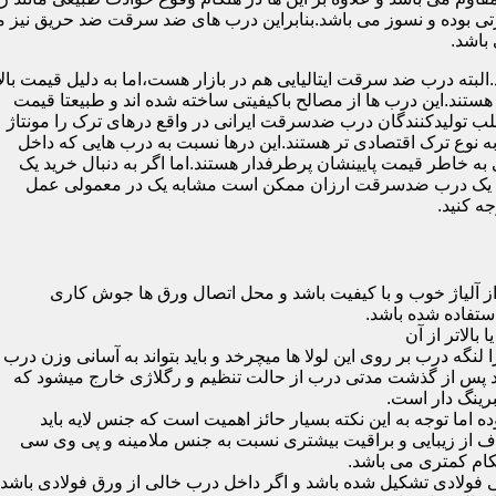
 بوده و نسوز می باشد.بنابراین درب های ضد سرقت ضد حریق نیز می
باشد.
لبته درب ضد سرقت ایتالیایی هم در بازار هست،اما به دلیل قیمت بال
تند.این درب ها از مصالح باکیفیتی ساخته شده اند و طبیعتا قیمت
اغلب تولیدکنندگان درب ضدسرقت ایرانی در واقع درهای ترک را مونتاژ
به نوع ترک اقتصادی تر هستند.این درها نسبت به درب هایی که داخل
خاطر قیمت پایینشان پرطرفدار هستند.اما اگر به دنبال خرید یک
 که یک درب ضدسرقت ارزان ممکن است مشابه یک در معمولی عمل
ه کنید.
ز آلیاژ خوب و با کیفیت باشد و محل اتصال ورق ها جوش کاری
 لنگه درب بر روی این لولا ها میچرخد و باید بتواند به آسانی وزن درب
باشد پس از گذشت مدتی درب از حالت تنظیم و رگلاژی خارج میشود که
ما توجه به این نکته بسیار حائز اهمیت است که جنس لایه باید
ف از زیبایی و براقیت بیشتری نسبت به جنس ملامینه و پی وی سی
کام کمتری می باشد.
ی فولادی تشکیل شده باشد و اگر داخل درب خالی از ورق فولادی باشد