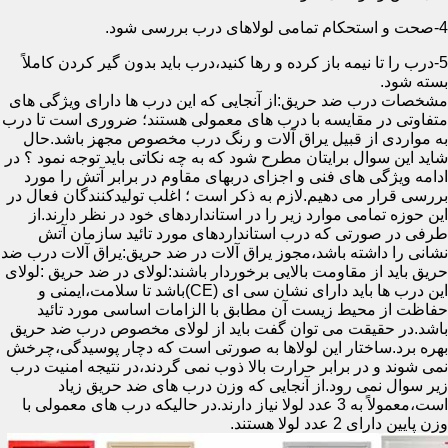
4-صحت و استحکام تمامی لولاهای درب بررسی شود.
5-درب را تا نیمه باز کرده و رها کنید،درب باید بدون گیر کردن کاملاً
بسته شود.
مشخصات درب ضد حریق:از آنجایی که این درب ها دارای ویژگی های
متفاوتی در مقایسه با درب های معمولی هستند؛ ضروری است تا درب
به مواردی از قبیل یراق آلات و رنگ درب مخصوص مجهز باشد.حال
شاید این سوال برایتان مطرح شود که به چه نکاتی باید توجه نمود ؟ در
ادامه ویژگی های فنی و اجزای دربهای مقاوم در برابر آتش را مورد
بررسی قرار می دهیم.لازم به ذکر است ؛ اغلب تولیدکنندگان فعال در
این حوزه تمامی موارد زیر را در استانداردهای خود در نظر دارند.از
طرفی در صورتی که درب استانداردهای مورد تائید سازمان آتش
نشانی را داشته باشد،مجوز یراق آلات در ضد حریق:یراق آلات درب ضد
حریق باید از مقاومت بالایی برخوردار باشند:لولای در ضد حریق :لولای
این درب ها باید دارای نشان سی ای (CE)باشد تا سلامت،ایمنی و
حفاظت از محیط زیست آن مطابق با الزامات اساسی مورد تائید
باشد.در حقیقت می توان گفت باید از لولای مخصوص درب ضد حریق
بهره برد.ساختار این لولاها به صورتی است که دچار پوسیدگی،چرخش
نمی شوند و در برابر حرارت بالا ذوب نمی گردند،در نتیجه امنیت درب
زیر سوال نمی رود.از آنجایی که وزن درب های ضد حریق زیاد
است،معمولاً به 3 عدد لولا نیاز دارند.در حالیکه درب های معمولی با
وزن پایین دارای 2 عدد لولا هستند.