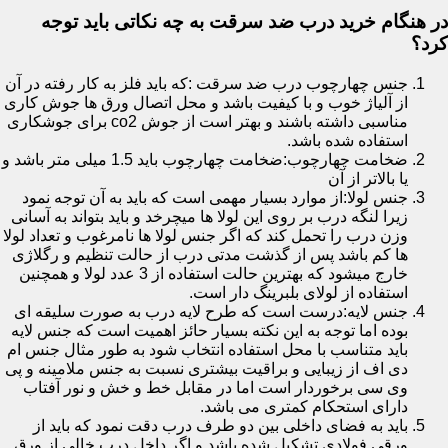
در هنگام خرید درب ضد سرقت به چه نکاتی باید توجه
کرد؟
جنس چهارچوب درب ضد سرقت :که باید فلز به کار رفته در آن
از آلیاژ خوب و با کیفیت باشد و محل اتصال ورق ها جوش کاری
مناسبی داشته باشند و بهتر است از جوش co2 برای جوشکاری
استفاده شده باشد.
ضخامت چهارچوب:ضخامت چهارچوب باید 1.5 میلی متر باشد و
یا بالاتر از آن
جنس لولا:از موارد بسیار مهمی است که باید به آن توجه نمود
زیرا لنگه درب بر روی این لولا ها میچرخد و باید بتواند به آسانی
وزن درب را تحمل کند که اگر جنس لولا ها نامرغوب و تعداد لولا
ها کم باشد پس از گذشت مدتی درب از حالت تنظیم و رگلاژی
خارج میشود که بهترین حالت استفاده از 3 عدد لولا و همچنین
استفاده از لولای بلبرینگ دار است.
جنس لایه:درست است که طرح لایه درب به صورت سلیقه ای
بوده اما توجه به این نکته بسیار حائز اهمیت است که جنس لایه
باید متناسب با محل استفاده انتخاب شود به طور مثال جنس ام
دی اف از زیبایی و براقیت بیشتری نسبت به جنس ملامینه و پی
وی سی برخوردار است اما در مقابل خط و خش و نور آفتاب
دارای استحکام کمتری می باشد.
باید به فضای داخلی بین دو طرف درب دقت نمود که باید از
ورقی فولادی تشکیل شده باشد و اگر داخل درب خالی از ورق