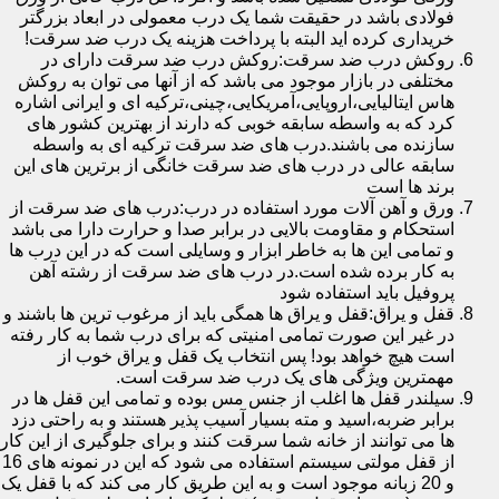
فولادی باشد در حقیقت شما یک درب معمولی در ابعاد بزرگتر
خریداری کرده اید البته با پرداخت هزینه یک درب ضد سرقت!
روکش درب ضد سرقت:روکش درب ضد سرقت دارای در
مختلفی در بازار موجود می باشد که از آنها می توان به روکش
هاس ایتالیایی،اروپایی،آمریکایی،چینی،ترکیه ای و ایرانی اشاره
کرد که به واسطه سابقه خوبی که دارند از بهترین کشور های
سازنده می باشند.درب های ضد سرقت ترکیه ای به واسطه
سابقه عالی در درب های ضد سرقت خانگی از برترین های این
برند ها است
ورق و آهن آلات مورد استفاده در درب:درب های ضد سرقت از
استحکام و مقاومت بالایی در برابر صدا و حرارت دارا می باشد
و تمامی این ها به خاطر ابزار و وسایلی است که در این درب ها
به کار برده شده است.در درب های ضد سرقت از رشته آهن
پروفیل باید استفاده شود
قفل و یراق:قفل و یراق ها همگی باید از مرغوب ترین ها باشند و
در غیر این صورت تمامی امنیتی که برای درب شما به کار رفته
است هیچ خواهد بود! پس انتخاب یک قفل و یراق خوب از
مهمترین ویژگی های یک درب ضد سرقت است.
سیلندر قفل ها اغلب از جنس مس بوده و تمامی این قفل ها در
برابر ضربه،اسید و مته بسیار آسیب پذیر هستند و به راحتی دزد
ها می توانند از خانه شما سرقت کنند و برای جلوگیری از این کار
از قفل مولتی سیستم استفاده می شود که این در نمونه های 16
و 20 زبانه موجود است و به این طریق کار می کند که با قفل یک