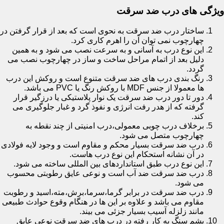
ویژگی های درب ضد سرقت
ساختار درب ضد سرقت به نحوی است که بعد از قرار گرفتن در
چهارچوب نمی توان آن را اهرم کاری کرد.
این نوع درب به آسانی و به سرعت نصب می شود و به همین
دلیل بعد از اتمام مراحل ساخت و ساز در چهارچوب نصب می
گردد.
رنگ بندی درب های ضد سرقت متنوع است و روکش این درب
ها معمولا از جنس MDF با روکش رنگ یا PVC می باشد.
دور تا دور درب ضد سرقت یک نوار پلاستیکی یا درزگیر قرار
گرفته که از هدر رفت انرژی و نفوذ گرد و غبار جلوگیری می
کند.
برخلاف درب چوبی معمولی،درب امنیتی از چند نقطه به
چهارچوب متصل می شود.
درب ضد سرقت بسیار محکم و مقاوم است و وجود لایه فولادی
در آن نشانه استحکام این نوع درب هاست.
این نوع درب طبق استانداردهای بین المللی ساخته می شود.
درب ضد سرقت ضد آب است و نوعی عایق رطوبتی محسوب
می شود.
درب ضد سرقت در برابر گرما،سرما،برش،مته،اسید و رطوبت
مقاوم می باشد و علاوه بر این ها در هنگام وقوع حوادث طبیعی
مانند زلزله آسیب بسیار جزئی می بیند.
پشم سنگ به کار رفته در درب های ضد سرقت نوعی عایق