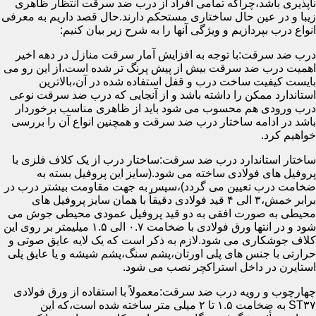
ناپذیری باشد،چراکه تمامی افراد از درب ضد سرقت انتظار ظاهری
زیبا و در عین حال ساختاری مستحکم دارند.حال قصد داریم به معرفی
انواع درب بپردازیم و ویژگی آنها را به شرح زیر بیان کنیم:
درب ضد سرقت:با توجه به افزایش آمار سرقت منازل در دهه اخیر
اهمیت درب ضد سرقت بیش از پیش پرنگ تر شده است،از این رو می
بایست کیفیت ساخت درب و قفل استفاده شده در آن،بالاترین
استاندارد ممکن را داشته باشد و از آنجایی که درب ضد سرقت نوعی
درب ورودی هم محسوب می شود باید از ظاهری مناسب برخوردار
باشد در ادامه ساختار درب ضد سرقت و همچنین انواع آن را بررسی
خواهیم کرد.
ساختار استاندارد درب ضد سرقت:ساختار درب از یک کلاف فلزی با
پروفیل های فولادی ساخته می شود.(سایز این پروفیل بسته به
ضخامت درب تعیین می گردد)،سپس به جهت مقاومت بیشتر درب در
برابر خمش،۳ الی ۴ قید فولادی دقیقاً با همان سایز پروفیل های
محیطی به صورت افقی به دو قید پروفیل عمودی محیطی جوش می
شود و در انتها ورق فولادی با ضخامت ۰.۷ الی ۱.۵ میلیمتر بر روی این
کلاف جوشکاری می شود.لازم به ذکر است که یک لایه عایق صوتی و
حرارتی با جنس های پلی اورتان،پشم سنگ،پشم شیشه و یا عایق پلی
استایرن در داخل استراکچر نصب می شود.
چهارچوب و رویه درب ضد سرقت:معمولاً با استفاده از ورق فولادی
ST۳۷ به ضخامت ۱.۵ تا ۲ میلی متر ساخته شده است،که این