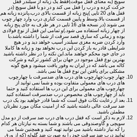
سویچ (به معنای قفل موقت)فقط یک زبانه از سیلندر قفل
حرکت کرده و درب را قفل می کند و در دو با قفل سویچ (در
قفل های 20 تایی )پنج زبانه از قسمت بالای درب،پانزده زبانه هم
از قسمت بالا،وسط و پایین قسمت کناری درب وارد چهار چوب
می شوند (در نسخه های 16 تایی در هر طرف به جای پنج زبانه
از چهار زبانه استفاده می شود.)و تمامی این قفل از نوع فولادی
بوده و زمانی که سارق قصد سرقت از شما را داشته باشد،با
وارد کردن ضربه مغزی سیلندر آسیب خواهد دید و در هیچ
شرایطی قادر به باز کردن این درب نخواهد بود و زبانه ها کاملا
در جای خود محکم خواهند ماند.این نکته را در نظر داشته باشید
بهترین نوع قفل موجود در جهان برای کشور ترکیه و شرکت
کاله می باشد که در ایران به وفور یافت میشود و هیچ گونه
مشکلی برای یافتن این نوع قفل ها نمی باشد.
چهار چوب:چهارچوب های درب های ضدسرقت با چهارچوب
های درب های معمولی متفاوت بوده و شما نمی توانید از
چهارچوب های معمولی برای این درب ها استفاده کنید و حتما
باید از چهارچوب های مخصوص درب ضدسرقت استفاده کنید
بعد از رعایت نکات فوق است که شما قادر خواهید بود یک درب
ضد سرقت عالی داشته باشید که از امنیت مکان مورد نظرتان
مطمئن باشید.
لازم به ذکر است که قفل درب های درب ضد سرقت از دو مدل
سویچی و گاوصندوقی می باشند و شما بسته به نیازتان هر کدام
را که نیاز داشته باشید می توانید تهیه کنید و همچنین شما می
توانید درب ضد سرقت خود را به صورت ضد گلوله (که از ورق