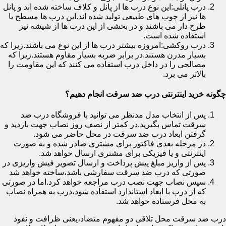
درب پانلی:این نوع درب ها از پانل و کلاف ساخته شده اند و پانل
ها نیز از چوب های طبیعی تولید شده اند.این درب ها مسطح یا
طرح دار می باشند و در بخشی از این درب ها از شیشه نیز
استفاده شده است.
درب روکشی:امروزه بیشتر درب ها از این نوع می باشند.زیرا که
بسیار مدرن هستند.در برابر ضربه بسیار مقاوم هستند.زیرا که
مصالحی را در داخل درب استفاده می کنند که این مقاومت را
بالاتر می برد.
چگونه خرید اینترنتی درب ضد سرقت انجام دهیم؟
پس از انتخاب مدل مدنظر می توانید با فروشگاه درب ضد
سرقت تماس بگیرید.در کمتر از نصف روز نصاب جهت بازدید و
گرفتن ابعاد درب ضد سرقت در محل حاضر می شود.
در مرحله بعدی فاکتور برای مشتری صادر شده و به صورت
اینترنتی و یا فیزیکی برای مشتری ارسال خواهد شد.
پس از واریز مبلغ پیش پرداخت و ارسال تصویر فیش واریزی در
صورتی که درب ضد سرقت سفارشی باشد،ساخته خواهد شد
سپس نصاب جهت نصب درب مراجعه خواهد کرد.اما در صورتی
که از درب با ابعاد استاندارد استفاده شود،درب به همراه نصاب
به محل فرستاده خواهد شد.
درب ضد سرقت محل تلاقی دو مفهوم متضاد،یعنی ظرافت و نفوذ