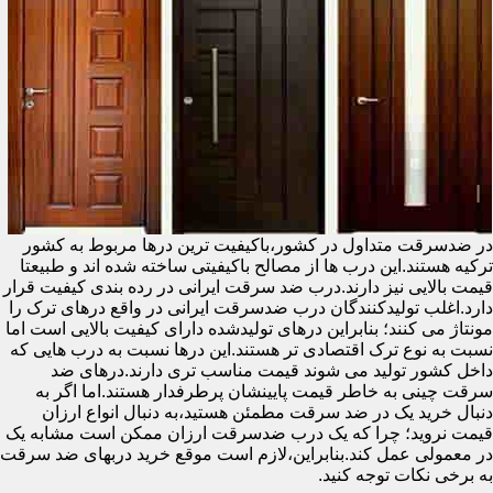
در ضدسرقت متداول در کشور،باکیفیت ترین درها مربوط به کشور
ترکیه هستند.این درب ها از مصالح باکیفیتی ساخته شده اند و طبیعتا
قیمت بالایی نیز دارند.درب ضد سرقت ایرانی در رده بندی کیفیت قرار
دارد.اغلب تولیدکنندگان درب ضدسرقت ایرانی در واقع درهای ترک را
مونتاژ می کنند؛ بنابراین درهای تولیدشده دارای کیفیت بالایی است اما
نسبت به نوع ترک اقتصادی تر هستند.این درها نسبت به درب هایی که
داخل کشور تولید می شوند قیمت مناسب تری دارند.درهای ضد
سرقت چینی به خاطر قیمت پایینشان پرطرفدار هستند.اما اگر به
دنبال خرید یک در ضد سرقت مطمئن هستید،به دنبال انواع ارزان
قیمت نروید؛ چرا که یک درب ضدسرقت ارزان ممکن است مشابه یک
در معمولی عمل کند.بنابراین،لازم است موقع خرید دربهای ضد سرقت
به برخی نکات توجه کنید.