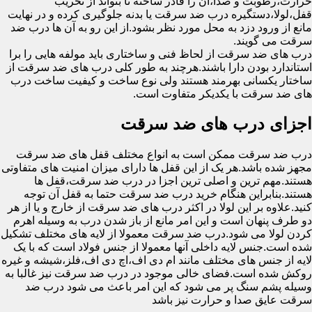
حرارت،رطوبت و صدا،آن را قادر ساخته تا بتواند از تخریب
قفل،لولا،دستگیره درب ضد سرقت یا بدنه جلوگیری کرده و در نهایت
مانع از ورود دزد به محل مورد نظر بشود.از این رو به آن ها درب ضد
سرقت می گویند.
درب های ضد سرقت از لحاظ فنی و ساختاری باید مولفه هایی را برا
استاندارد بودن دارا باشند.هرچند به طور کلی درب های ضد سرقت از
ساختار یکسانی بهرمند هستند ولی نوع ساخت و کیفیت ساخت درب
های ضد سرقت با یکدیکر متفاوت است.
اجزای درب های ضد سرقت
درب ضد سرقت ممکن است به انواع مختلف قفل های ضد سرقت
مجهز شده باشد.هر یک از این قفل ها دارای میزان امنیت های متفاوتی
هستند.مهم ترین و اصلی ترین اجزا در درب ضد سرقت،قفل ها
هستند.بنابراین هنگام خرید درب ضد سرقت حتما به قفل آن توجه
کنید.علاوه بر این لولا در اکثر درب های ضد سرقت از خارج و یا از هر
دو طرف پنهان است و این امر مانع از باز شدن درب به وسیله اهرم
کردن لولا می شود.درب ضد سرقت معمولا از لایه های مختلف تشکیل
شده است.جنس لایه داخلی آنها معمولا از جنس فولاد است که با یک
لایه از جنس های مختلف مانند ام دی اف،اچ دی اف،فلز،شیشه و غیره
روکش شده است.فضای خالی موجود در درب ضد سرقت نیز غالبا به
وسیله پشم سنگ پر می شود که این امر باعث می شود درب ضد
سرقت عایق صدا و حرارت نیز باشد