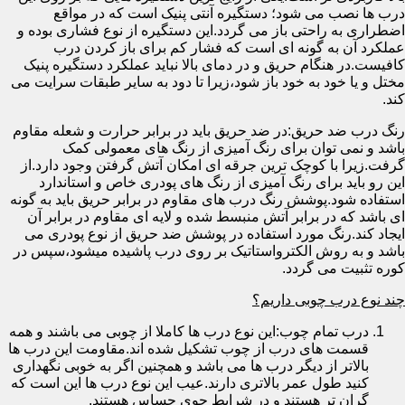
درب ها نصب می شود؛ دستگیره آنتی پنیک است که در مواقع
اضطراری به راحتی باز می گردد.این دستگیره از نوع فشاری بوده و
عملکرد آن به گونه ای است که فشار کم برای باز کردن درب
کافیست.در هنگام حریق و در دمای بالا نباید عملکرد دستگیره پنیک
مختل و یا خود به خود باز شود،زیرا تا دود به سایر طبقات سرایت می
کند.
رنگ درب ضد حریق:در ضد حریق باید در برابر حرارت و شعله مقاوم
باشد و نمی توان برای رنگ آمیزی از رنگ های معمولی کمک
گرفت.زیرا با کوچک ترین جرقه ای امکان آتش گرفتن وجود دارد.از
این رو باید برای رنگ آمیزی از رنگ های پودری خاص و استاندارد
استفاده شود.پوشش رنگ درب های مقاوم در برابر حریق باید به گونه
ای باشد که در برابر آتش منبسط شده و لایه ای مقاوم در برابر آن
ایجاد کند.رنگ مورد استفاده در پوشش ضد حریق از نوع پودری می
باشد و به روش الکترواستاتیک بر روی درب پاشیده میشود،سپس در
کوره تثبیت می گردد.
چند نوع درب چوبی داریم؟
درب تمام چوب:این نوع درب ها کاملا از چوبی می باشند و همه
قسمت های درب از چوب تشکیل شده اند.مقاومت این درب ها
بالاتر از دیگر درب ها می باشد و همچنین اگر به خوبی نگهداری
کنید طول عمر بالاتری دارند.عیب این نوع درب ها این است که
گران تر هستند و در شرایط جوی حساس هستند.