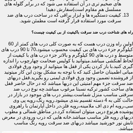
های ضخیم تری در آن استفاده می شود که در برابر گلوله های
مسلسل هم مقاوم است)سفارش دهید!
کیفیت دستگیره ها و ابزار یراقی که در ساخت درب های ضد
سرقت مورد استفاده قرار گرفته است مطمئن شوید.
راه های شناخت درب ضد سرقت باکیفیت از بی کیفیت چیست؟
اولین راه وزن درب هست که به صورت کلی درب های کمتر از 60
کیلوگرم جزء درب های بی کیفیت محسوب میشود،70 تا 90 درب های
متوسط و درب های 90 کیلوگرم و بالاتر جزء درب های با کیفیت از
لحاظ آهنکشی میباشد.میتوانید با کولیس ضخامت چهارچوب را اندازه
گیری کنید.با باز کردن یکی از قفل ها میتوانید از وجود ورق فولادی
میانی اطمینان حاصل کنید که با توجه به مشکل بودن این کار میتونید
از فروشنده تضمین وجود ورق فولادی ایمنی رو بگیرید.قفل دربهای
ضد سرقت جزء مهم امنیتی این دربها میباشد که در حال حاضر قفل
های ساخت کشور ترکیه نسبتا مرغوب میباشد.چه نوع درب ضد
سرقتی مناسب منزل شماست.بیشتر درب های موجود در بازار در
حالت کلی به 4 دسته تقسیم بندی میشود.رویه رنگ،رویه پی وی
سی،رویه ام دی اف ملامینه،رویه فلز،در داخل آپارتمان با راهروی
پوشیده هرنوع دربی میتوان استفاده کرد.در مناطق شمالی و مطوب
دربهای رویه فلز مناسب میباشد.خانه هایی که درب ورودی در معرض
تابش نور خورشید میباشد دربهای ضد سرقت رویه رنگ مناسب
میباشد.