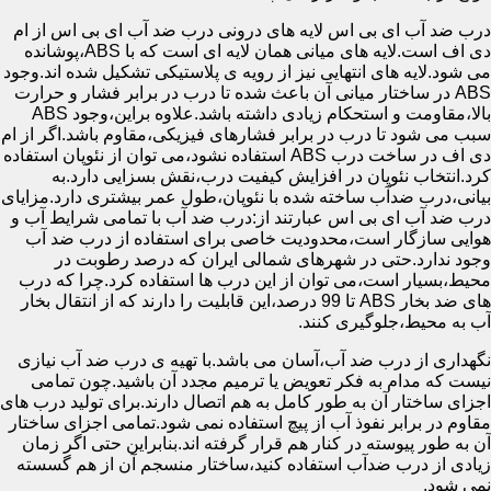
درب ضد آب ای بی اس لایه های درونی درب ضد آب ای بی اس از ام
دی اف است.لایه های میانی همان لایه ای است که با ABS،پوشانده
می شود.لایه های انتهایی نیز از رویه ی پلاستیکی تشکیل شده اند.وجود
ABS در ساختار میانی آن باعث شده تا درب در برابر فشار و حرارت
بالا،مقاومت و استحکام زیادی داشته باشد.علاوه براین،وجود ABS
سبب می شود تا درب در برابر فشارهای فیزیکی،مقاوم باشد.اگر از ام
دی اف در ساخت درب ABS استفاده نشود،می توان از نئوپان استفاده
کرد.انتخاب نئوپان در افزایش کیفیت درب،نقش بسزایی دارد.به
بیانی،درب ضدآب ساخته شده با نئوپان،طول عمر بیشتری دارد.مزایای
درب ضد آب ای بی اس عبارتند از:درب ضد آب با تمامی شرایط آب و
هوایی سازگار است،محدودیت خاصی برای استفاده از درب ضد آب
وجود ندارد.حتی در شهرهای شمالی ایران که درصد رطوبت در
محیط،بسیار است،می توان از این درب ها استفاده کرد.چرا که درب
های ضد بخار ABS تا 99 درصد،این قابلیت را دارند که از انتقال بخار
آب به محیط،جلوگیری کنند.
نگهداری از درب ضد آب،آسان می باشد.با تهیه ی درب ضد آب نیازی
نیست که مدام به فکر تعویض یا ترمیم مجدد آن باشید.چون تمامی
اجزای ساختار آن به طور کامل به هم اتصال دارند.برای تولید درب های
مقاوم در برابر نفوذ آب از پیچ استفاده نمی شود.تمامی اجزای ساختار
آن به طور پیوسته در کنار هم قرار گرفته اند.بنابراین حتی اگر زمان
زیادی از درب ضدآب استفاده کنید،ساختار منسجم آن از هم گسسته
نمی شود.