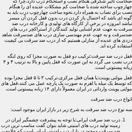
ضخامت تأثیر شگرفی هنگام نصب و استحکام درب دارد،چرا که
چهارچوب ساخته شده با ضخامت کم مشکلات عدیده ای را هنگام
نصب برای نصاب به همراه دارد.نحوه ساخت چهارچوب درب باید به
گونه ای باشد که احتمال باز کردن درب بدون قفل کردن آن میسر
نباشد امروزه در برخی از کارگاه های تولیدی و کارخانه درب ضد
سرقت به جهت عدم آشنایی تولید کنندگان از استراکچر درب های
ضدسرقت و به جهت عدم مهندسی سازی درب های ضدسرقت شاهد
دزدی های عدیده از منازلی هستیم که از درب ضد سرقت بی کیفیت
استفاده کرده اند.
قفل درب ضد سرقت:ترکیب دو قفل به صورت مجزا که روی لنگه
درب نصب می گردد به این صورت که قفل پایین و بالا به ترتیب ۴ و ۳
زبانه پیستونی است.
قفل مولتی پوینت:یا همان قفل مرکزی،ترکیب ۳ تا ۵ قفل مجزا بوده
که توسط یک میله یا اهرم به صورت یک پارچه عمل می کنند،قفل های
مولتی پوینت وارداتی در ایران معمولاً دارای ۱۴ زبانه پیستونی است.
انواع درب ضد سرقت
سه نوع درب ضد سرقت به شرح زیر در بازار ایران موجود است:
درب ضد سرقت ایرانی:با توجه به پیشرفت چشمگیر ایران در
زمینه تولید درب های امنیتی شاید بتوان گفت مناسب ترین درب
ضد سرقت موجود در بازار درب امنیتی ایرانی است که علاوه بر