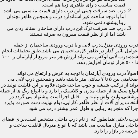
قیمت مناسب دارای ظاهری زیبا هم است.
درب ضد سرقت چینی:این درب دارای قیمت مناسبی می باشد
اما با توجه ساخت غیر استاندارد درب و همچنین ظاهر نچندان
زیبا پیشنهاد نمی شود.
درب ضد سرقت ترک:این درب دارای ساختار استانداردی می
باشد اما از از نظر قیمت مقرون به صرفه نیستند.
درب ورودی منزل
:درب لابی و یا درب ورودی ساختمان از جمله
عوامل تأثیر گذار در ظاهر کل ساختمان می باشد.طبق تحقیقات انجام
شده،درب لابی لوکس می تواند ارزش هر متر مربع از آپارتمان را ۱۰۰
تا ۵۰۰ هزار تومان افزایش دهد.
اصولاً درب ورودی آپارتمان با توجه به عرض و ارتفاع می تواند
ضخامتی بین ۵ تا ۷ سانتی متر داشته باشد و همچنین درب لابی می
تواند از ترکیب شیشه و چوب ساخته شود،علاوه بر این قابلیت تولید در
انواع سبک ها از جمله مدرن و کلاسیک را دارد و با انواع رنگ ها از جمله
پوششی،وایت واش،پتینه و …قابل اجرا است.پیشنهاد می گردد در
انتخاب یراق آلات از نظر ظاهر،کارایی،دوام نهایت دقت صورت پذیرد
چرا که منجر به زیبایی و طول عمر بیشتر درب می شود.
درب داخلی
:همانطور که از نام درب داخلی مشخص است،برای فضای
داخلی منازل مناسب می باشد که با انواع متریال قابلیت ساخت و
عرضه در بازار را دارد.