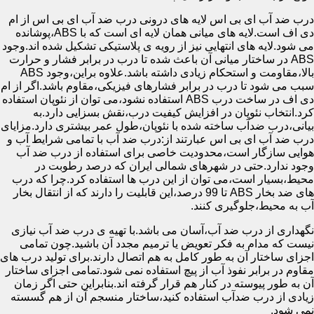
درب ضد آب ای بی اس لایه های درونی درب ضد آب ای بی اس از ام
دی اف است.لایه های میانی همان لایه ای است که با ABS،پوشانده
می شود.لایه های انتهایی نیز از رویه ی پلاستیکی تشکیل شده اند.وجود
ABS در ساختار میانی آن باعث شده تا درب در برابر فشار و حرارت
بالا،مقاومت و استحکام زیادی داشته باشد.علاوه براین،وجود ABS
سبب می شود تا درب در برابر فشارهای فیزیکی،مقاوم باشد.اگر از ام
دی اف در ساخت درب ABS استفاده نشود،می توان از نئوپان استفاده
کرد.انتخاب نئوپان در افزایش کیفیت درب،نقش بسزایی دارد.به
بیانی،درب ضدآب ساخته شده با نئوپان،طول عمر بیشتری دارد.مزایای
درب ضد آب ای بی اس عبارتند از:درب ضد آب با تمامی شرایط آب و
هوایی سازگار است،محدودیت خاصی برای استفاده از درب ضد آب
وجود ندارد.حتی در شهرهای شمالی ایران که درصد رطوبت در
محیط،بسیار است،می توان از این درب ها استفاده کرد.چرا که درب
های ضد بخار ABS تا 99 درصد،این قابلیت را دارند که از انتقال بخار
آب به محیط،جلوگیری کنند.
نگهداری از درب ضد آب،آسان می باشد.با تهیه ی درب ضد آب نیازی
نیست که مدام به فکر تعویض یا ترمیم مجدد آن باشید.چون تمامی
اجزای ساختار آن به طور کامل به هم اتصال دارند.برای تولید درب های
مقاوم در برابر نفوذ آب از پیچ استفاده نمی شود.تمامی اجزای ساختار
آن به طور پیوسته در کنار هم قرار گرفته اند.بنابراین حتی اگر زمان
زیادی از درب ضدآب استفاده کنید،ساختار منسجم آن از هم گسسته
نمی شود.