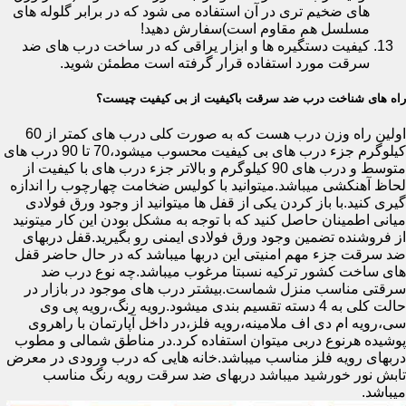
های ضخیم تری در آن استفاده می شود که در برابر گلوله های
مسلسل هم مقاوم است)سفارش دهید!
کیفیت دستگیره ها و ابزار یراقی که در ساخت درب های ضد
سرقت مورد استفاده قرار گرفته است مطمئن شوید.
راه های شناخت درب ضد سرقت باکیفیت از بی کیفیت چیست؟
اولین راه وزن درب هست که به صورت کلی درب های کمتر از 60
کیلوگرم جزء درب های بی کیفیت محسوب میشود،70 تا 90 درب های
متوسط و درب های 90 کیلوگرم و بالاتر جزء درب های با کیفیت از
لحاظ آهنکشی میباشد.میتوانید با کولیس ضخامت چهارچوب را اندازه
گیری کنید.با باز کردن یکی از قفل ها میتوانید از وجود ورق فولادی
میانی اطمینان حاصل کنید که با توجه به مشکل بودن این کار میتونید
از فروشنده تضمین وجود ورق فولادی ایمنی رو بگیرید.قفل دربهای
ضد سرقت جزء مهم امنیتی این دربها میباشد که در حال حاضر قفل
های ساخت کشور ترکیه نسبتا مرغوب میباشد.چه نوع درب ضد
سرقتی مناسب منزل شماست.بیشتر درب های موجود در بازار در
حالت کلی به 4 دسته تقسیم بندی میشود.رویه رنگ،رویه پی وی
سی،رویه ام دی اف ملامینه،رویه فلز،در داخل آپارتمان با راهروی
پوشیده هرنوع دربی میتوان استفاده کرد.در مناطق شمالی و مطوب
دربهای رویه فلز مناسب میباشد.خانه هایی که درب ورودی در معرض
تابش نور خورشید میباشد دربهای ضد سرقت رویه رنگ مناسب
میباشد.