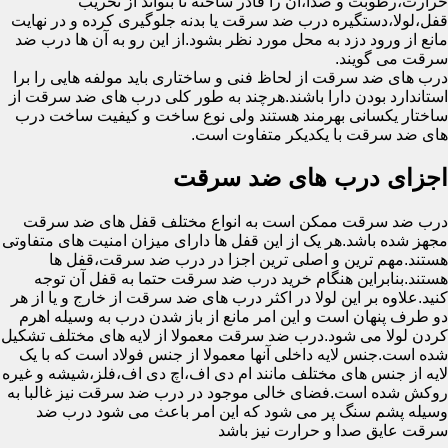
حرارت،رطوبت و صدا،آن را قادر ساخته تا بتواند از تخریب
قفل،لولا،دستگیره درب ضد سرقت یا بدنه جلوگیری کرده و در نهایت
مانع از ورود دزد به محل مورد نظر بشود.از این رو به آن ها درب ضد
سرقت می گویند.
درب های ضد سرقت از لحاظ فنی و ساختاری باید مولفه هایی را برا
استاندارد بودن دارا باشند.هرچند به طور کلی درب های ضد سرقت از
ساختار یکسانی بهرمند هستند ولی نوع ساخت و کیفیت ساخت درب
های ضد سرقت با یکدیکر متفاوت است.
اجزای درب های ضد سرقت
درب ضد سرقت ممکن است به انواع مختلف قفل های ضد سرقت
مجهز شده باشد.هر یک از این قفل ها دارای میزان امنیت های متفاوتی
هستند.مهم ترین و اصلی ترین اجزا در درب ضد سرقت،قفل ها
هستند.بنابراین هنگام خرید درب ضد سرقت حتما به قفل آن توجه
کنید.علاوه بر این لولا در اکثر درب های ضد سرقت از خارج و یا از هر
دو طرف پنهان است و این امر مانع از باز شدن درب به وسیله اهرم
کردن لولا می شود.درب ضد سرقت معمولا از لایه های مختلف تشکیل
شده است.جنس لایه داخلی آنها معمولا از جنس فولاد است که با یک
لایه از جنس های مختلف مانند ام دی اف،اچ دی اف،فلز،شیشه و غیره
روکش شده است.فضای خالی موجود در درب ضد سرقت نیز غالبا به
وسیله پشم سنگ پر می شود که این امر باعث می شود درب ضد
سرقت عایق صدا و حرارت نیز باشد