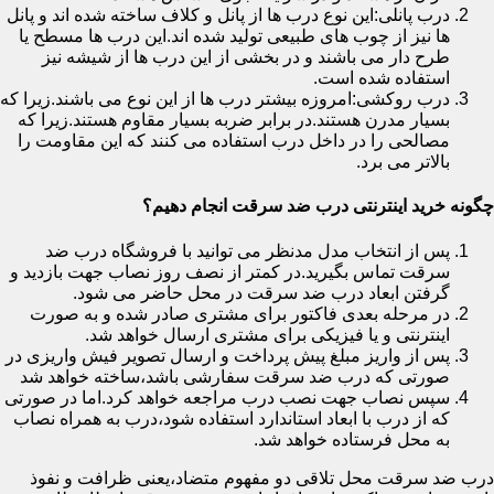
درب پانلی:این نوع درب ها از پانل و کلاف ساخته شده اند و پانل
ها نیز از چوب های طبیعی تولید شده اند.این درب ها مسطح یا
طرح دار می باشند و در بخشی از این درب ها از شیشه نیز
استفاده شده است.
درب روکشی:امروزه بیشتر درب ها از این نوع می باشند.زیرا که
بسیار مدرن هستند.در برابر ضربه بسیار مقاوم هستند.زیرا که
مصالحی را در داخل درب استفاده می کنند که این مقاومت را
بالاتر می برد.
چگونه خرید اینترنتی درب ضد سرقت انجام دهیم؟
پس از انتخاب مدل مدنظر می توانید با فروشگاه درب ضد
سرقت تماس بگیرید.در کمتر از نصف روز نصاب جهت بازدید و
گرفتن ابعاد درب ضد سرقت در محل حاضر می شود.
در مرحله بعدی فاکتور برای مشتری صادر شده و به صورت
اینترنتی و یا فیزیکی برای مشتری ارسال خواهد شد.
پس از واریز مبلغ پیش پرداخت و ارسال تصویر فیش واریزی در
صورتی که درب ضد سرقت سفارشی باشد،ساخته خواهد شد
سپس نصاب جهت نصب درب مراجعه خواهد کرد.اما در صورتی
که از درب با ابعاد استاندارد استفاده شود،درب به همراه نصاب
به محل فرستاده خواهد شد.
درب ضد سرقت محل تلاقی دو مفهوم متضاد،یعنی ظرافت و نفوذ