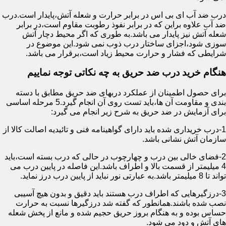
درب ضد آب ای بی اس در برابر حرارت و شعله آتش،پایدار است.درب
ضد آب علاوه براین که در برابر نفوذ رطوبت مقاوم است،در برابر
شعله آتش نیز پایدار می باشد.به طوری که اگر محیط دچار آتش
سوزی شود،اجزای ساختار درب ذوب نمی شود.این موضوع در
شرایطی که فشار و حرارت محیط زیاد است،برقرار می باشد.
هنگام خرید درب ضد حریق به چه نکاتی توجه نماییم
برای حصول اطمینان از عملکرد دربهای ضد حریق مطابق با دسته
بندی و مقاومت آن ها،باید تست روی آن انجام گیرد.5 مرحله اساسی
برای آزمایش در ضد حریق به شرح زیر انجام می گیرد:
1-درب خریداری شده باید دارای گواهینامه فنی و تائیدیه اصالت کالا از
سازمان آتش نشانی باشد.
2-فضای خالی بین درب و چهارچوب در حالی که درب بسته است،باید
4 میلیمتر از قسمت بالا و اطراف باشد.این فاصله در پایین درب می
تواند تا 8 میلیمتر باشد.به عبارتی نور نباید از پایین درب درز نماید.
3-درزگیرهایی که اطراف درب هستند باید دقیق و بدون هیچ آسیبی
نصب شده باشند.همانطور که گفته شد درزگیرها نسبت به حرارت
حساس بوده و به هنگام بروز حریق حجیم شده و مانع از پخش شعله
های آتش و دود می شود.