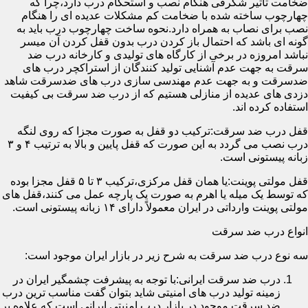
ضخامت تأثیر شگرفی هنگام نصب و استحکام درب دارد،چرا که
چهارچوب ساخته شده با ضخامت کم مشکلات عدیده ای را هنگام
نصب برای نصاب به همراه دارد.نحوه ساخت چهارچوب درب باید به
گونه ای باشد که احتمال باز کردن درب بدون قفل کردن آن میسر
نباشد امروزه در برخی از کارگاه های تولیدی و کارخانه درب ضد
سرقت به جهت عدم آشنایی تولید کنندگان از استراکچر درب های
ضدسرقت و به جهت عدم مهندسی سازی درب های ضدسرقت شاهد
دزدی های عدیده از منازلی هستیم که از درب ضد سرقت بی کیفیت
استفاده کرده اند.
قفل درب ضد سرقت:ترکیب دو قفل به صورت مجزا که روی لنگه
درب نصب می گردد به این صورت که قفل پایین و بالا به ترتیب ۴ و ۳
زبانه پیستونی است.
قفل مولتی پوینت:یا همان قفل مرکزی،ترکیب ۳ تا ۵ قفل مجزا بوده
که توسط یک میله یا اهرم به صورت یک پارچه عمل می کنند،قفل های
مولتی پوینت وارداتی در ایران معمولاً دارای ۱۴ زبانه پیستونی است.
انواع درب ضد سرقت
سه نوع درب ضد سرقت به شرح زیر در بازار ایران موجود است:
درب ضد سرقت ایرانی:با توجه به پیشرفت چشمگیر ایران در
زمینه تولید درب های امنیتی شاید بتوان گفت مناسب ترین درب
ضد سرقت موجود در بازار درب امنیتی ایرانی است که علاوه بر