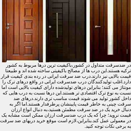
در ضدسرقت متداول در کشور،باکیفیت ترین درها مربوط به کشور
ترکیه هستند.این درب ها از مصالح باکیفیتی ساخته شده اند و طبیعتا
قیمت بالایی نیز دارند.درب ضد سرقت ایرانی در رده بندی کیفیت قرار
دارد.اغلب تولیدکنندگان درب ضدسرقت ایرانی در واقع درهای ترک را
مونتاژ می کنند؛ بنابراین درهای تولیدشده دارای کیفیت بالایی است اما
نسبت به نوع ترک اقتصادی تر هستند.این درها نسبت به درب هایی که
داخل کشور تولید می شوند قیمت مناسب تری دارند.درهای ضد
سرقت چینی به خاطر قیمت پایینشان پرطرفدار هستند.اما اگر به
دنبال خرید یک در ضد سرقت مطمئن هستید،به دنبال انواع ارزان
قیمت نروید؛ چرا که یک درب ضدسرقت ارزان ممکن است مشابه یک
در معمولی عمل کند.بنابراین،لازم است موقع خرید دربهای ضد سرقت
به برخی نکات توجه کنید.