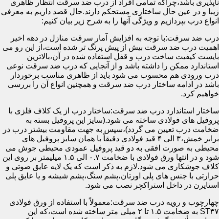
ناپذیری باشد،چراکه تمامی افراد از درب ضد سرقت انتظار ظاهری
زیبا و در عین حال ساختاری مستحکم دارند.حال قصد داریم به معرفی
انواع درب بپردازیم و ویژگی آنها را به شرح زیر بیان کنیم:
درب ضد سرقت:با توجه به افزایش آمار سرقت منازل در دهه اخیر
اهمیت درب ضد سرقت بیش از پیش پرنگ تر شده است،از این رو می
بایست کیفیت ساخت درب و قفل استفاده شده در آن،بالاترین
استاندارد ممکن را داشته باشد و از آنجایی که درب ضد سرقت نوعی
درب ورودی هم محسوب می شود باید از ظاهری مناسب برخوردار
باشد در ادامه ساختار درب ضد سرقت و همچنین انواع آن را بررسی
خواهیم کرد.
ساختار استاندارد درب ضد سرقت:ساختار درب از یک کلاف فلزی با
پروفیل های فولادی ساخته می شود.(سایز این پروفیل بسته به
ضخامت درب تعیین می گردد)،سپس به جهت مقاومت بیشتر درب در
برابر خمش،۳ الی ۴ قید فولادی دقیقاً با همان سایز پروفیل های
محیطی به صورت افقی به دو قید پروفیل عمودی محیطی جوش می
شود و در انتها ورق فولادی با ضخامت ۰.۷ الی ۱.۵ میلیمتر بر روی این
کلاف جوشکاری می شود.لازم به ذکر است که یک لایه عایق صوتی و
حرارتی با جنس های پلی اورتان،پشم سنگ،پشم شیشه و یا عایق پلی
استایرن در داخل استراکچر نصب می شود.
چهارچوب و رویه درب ضد سرقت:معمولاً با استفاده از ورق فولادی
ST۳۷ به ضخامت ۱.۵ تا ۲ میلی متر ساخته شده است،که این