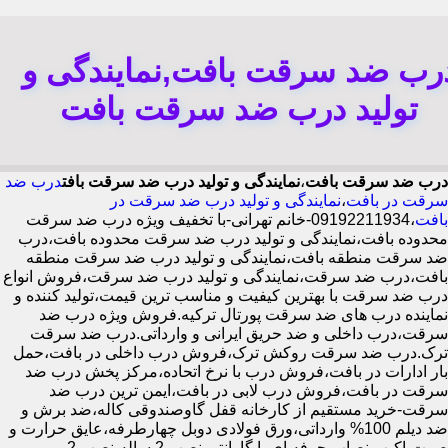
رب ضد سرقت بافت,نمایندگی و
تولید درب ضد سرقت بافت
درب ضد سرقت بافت
،
نمایندگی و تولید درب ضد سرقت بافت
درب ضد
سرقت در بافت
،
نمایندگی و تولید درب ضد سرقت در
بافت
،09192211934-خانم تهرانی-با تخفیف ویژه درب ضد سرقت
محدوده بافت،نمایندگی و تولید درب ضد سرقت محدوده بافت،درب
ضد سرقت منطقه بافت،نمایندگی و تولید درب ضد سرقت منطقه
بافت،درب ضد سرقت،نمایندگی و تولید درب ضد سرقت،فروش انواع
درب ضد سرقت با بهترین کیفیت و مناسب ترین قیمت،تولید کننده و
نماینده درب های ضد سرقت پورتال ترکیه.فروش ویژه درب ضد
سرقت،درب داخلی و ضد حریق ایرانی و وارداتی.درب ضد سرقت
ترک.درب ضد سرقت روکش ترک،فروش درب داخلی در بافت،حمل
بار ادارات در بافت،فروش درب با نرخ اتحاده،مرکز پخش درب ضد
سرقت در بافت،فروش درب لابی در بافت،ایمن ترین درب ضد
سرقت-خرید مستقیم از کارخانه قفل گاوصندوقی کاله،ضد برش و
ضد دیلم 100% وارداتی،ورق فولادی دوبل چهارطرفه،عایق حرارت و
صوت،اکیپ نصاب حرفه ای با گارانتی نصب 2 ساله،نصب 2