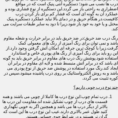
درب ها نصب می شود؛ دستگیره آنتی پنیک است که در مواقع
اضطراری به راحتی باز می گردد.این دستگیره از نوع فشاری بوده و
عملکرد آن به گونه ای است که فشار کم برای باز کردن درب
کافیست.در هنگام حریق و در دمای بالا نباید عملکرد دستگیره پنیک
مختل و یا خود به خود باز شود،زیرا تا دود به سایر طبقات سرایت می
کند.
رنگ درب ضد حریق:در ضد حریق باید در برابر حرارت و شعله مقاوم
باشد و نمی توان برای رنگ آمیزی از رنگ های معمولی کمک
گرفت.زیرا با کوچک ترین جرقه ای امکان آتش گرفتن وجود دارد.از
این رو باید برای رنگ آمیزی از رنگ های پودری خاص و استاندارد
استفاده شود.پوشش رنگ درب های مقاوم در برابر حریق باید به گونه
ای باشد که در برابر آتش منبسط شده و لایه ای مقاوم در برابر آن
ایجاد کند.رنگ مورد استفاده در پوشش ضد حریق از نوع پودری می
باشد و به روش الکترواستاتیک بر روی درب پاشیده میشود،سپس در
کوره تثبیت می گردد.
چند نوع درب چوبی داریم؟
درب تمام چوب:این نوع درب ها کاملا از چوبی می باشند و همه
قسمت های درب از چوب تشکیل شده اند.مقاومت این درب ها
بالاتر از دیگر درب ها می باشد و همچنین اگر به خوبی نگهداری
کنید طول عمر بالاتری دارند.عیب این نوع درب ها این است که
گران تر هستند و در شرایط جوی حساس هستند.