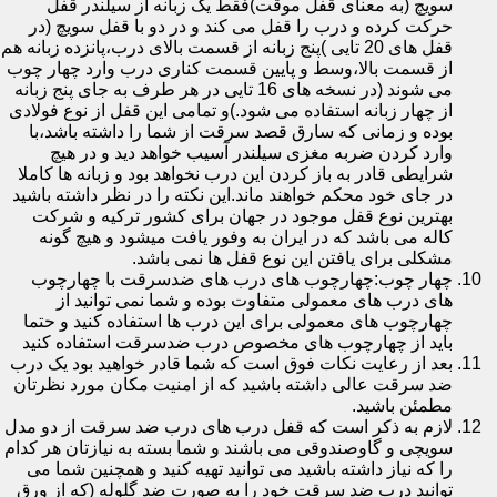
سویچ (به معنای قفل موقت)فقط یک زبانه از سیلندر قفل
حرکت کرده و درب را قفل می کند و در دو با قفل سویچ (در
قفل های 20 تایی )پنج زبانه از قسمت بالای درب،پانزده زبانه هم
از قسمت بالا،وسط و پایین قسمت کناری درب وارد چهار چوب
می شوند (در نسخه های 16 تایی در هر طرف به جای پنج زبانه
از چهار زبانه استفاده می شود.)و تمامی این قفل از نوع فولادی
بوده و زمانی که سارق قصد سرقت از شما را داشته باشد،با
وارد کردن ضربه مغزی سیلندر آسیب خواهد دید و در هیچ
شرایطی قادر به باز کردن این درب نخواهد بود و زبانه ها کاملا
در جای خود محکم خواهند ماند.این نکته را در نظر داشته باشید
بهترین نوع قفل موجود در جهان برای کشور ترکیه و شرکت
کاله می باشد که در ایران به وفور یافت میشود و هیچ گونه
مشکلی برای یافتن این نوع قفل ها نمی باشد.
چهار چوب:چهارچوب های درب های ضدسرقت با چهارچوب
های درب های معمولی متفاوت بوده و شما نمی توانید از
چهارچوب های معمولی برای این درب ها استفاده کنید و حتما
باید از چهارچوب های مخصوص درب ضدسرقت استفاده کنید
بعد از رعایت نکات فوق است که شما قادر خواهید بود یک درب
ضد سرقت عالی داشته باشید که از امنیت مکان مورد نظرتان
مطمئن باشید.
لازم به ذکر است که قفل درب های درب ضد سرقت از دو مدل
سویچی و گاوصندوقی می باشند و شما بسته به نیازتان هر کدام
را که نیاز داشته باشید می توانید تهیه کنید و همچنین شما می
توانید درب ضد سرقت خود را به صورت ضد گلوله (که از ورق