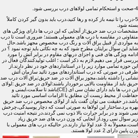
4-صحت و استحکام تمامی لولاهای درب بررسی شود.
5-درب را تا نیمه باز کرده و رها کنید،درب باید بدون گیر کردن کاملاً
بسته شود.
مشخصات درب ضد حریق:از آنجایی که این درب ها دارای ویژگی های
متفاوتی در مقایسه با درب های معمولی هستند؛ ضروری است تا درب
به مواردی از قبیل یراق آلات و رنگ درب مخصوص مجهز باشد.حال
شاید این سوال برایتان مطرح شود که به چه نکاتی باید توجه نمود ؟ در
ادامه ویژگی های فنی و اجزای دربهای مقاوم در برابر آتش را مورد
بررسی قرار می دهیم.لازم به ذکر است ؛ اغلب تولیدکنندگان فعال در
این حوزه تمامی موارد زیر را در استانداردهای خود در نظر دارند.از
طرفی در صورتی که درب استانداردهای مورد تائید سازمان آتش
نشانی را داشته باشد،مجوز یراق آلات در ضد حریق:یراق آلات درب ضد
حریق باید از مقاومت بالایی برخوردار باشند:لولای در ضد حریق :لولای
این درب ها باید دارای نشان سی ای (CE)باشد تا سلامت،ایمنی و
حفاظت از محیط زیست آن مطابق با الزامات اساسی مورد تائید
باشد.در حقیقت می توان گفت باید از لولای مخصوص درب ضد حریق
بهره برد.ساختار این لولاها به صورتی است که دچار پوسیدگی،چرخش
نمی شوند و در برابر حرارت بالا ذوب نمی گردند،در نتیجه امنیت درب
زیر سوال نمی رود.از آنجایی که وزن درب های ضد حریق زیاد
است،معمولاً به 3 عدد لولا نیاز دارند.در حالیکه درب های معمولی با
وزن پایین دارای 2 عدد لولا هستند.