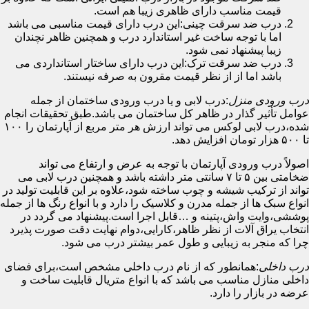
قیمت مناسب دارای ظاهری زیبا هم است.
درب ضد سرقت چینی:این درب دارای قیمت مناسبی می باشد
اما با توجه ساخت غیر استاندارد درب و همچنین ظاهر نچندان
زیبا پیشنهاد نمی شود.
درب ضد سرقت ترک:این درب دارای ساختار استانداردی می
باشد اما از از نظر قیمت مقرون به صرفه نیستند.
درب ورودی منزل
:درب لابی و یا درب ورودی ساختمان از جمله
عوامل تأثیر گذار در ظاهر کل ساختمان می باشد.طبق تحقیقات انجام
شده،درب لابی لوکس می تواند ارزش هر متر مربع از آپارتمان را ۱۰۰
تا ۵۰۰ هزار تومان افزایش دهد.
اصولاً درب ورودی آپارتمان با توجه به عرض و ارتفاع می تواند
ضخامتی بین ۵ تا ۷ سانتی متر داشته باشد و همچنین درب لابی می
تواند از ترکیب شیشه و چوب ساخته شود،علاوه بر این قابلیت تولید در
انواع سبک ها از جمله مدرن و کلاسیک را دارد و با انواع رنگ ها از جمله
پوششی،وایت واش،پتینه و …قابل اجرا است.پیشنهاد می گردد در
انتخاب یراق آلات از نظر ظاهر،کارایی،دوام نهایت دقت صورت پذیرد
چرا که منجر به زیبایی و طول عمر بیشتر درب می شود.
درب داخلی
:همانطور که از نام درب داخلی مشخص است،برای فضای
داخلی منازل مناسب می باشد که با انواع متریال قابلیت ساخت و
عرضه در بازار را دارد.