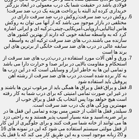
فولادی باشد در حقیقت شما یک درب معمولی در ابعاد بزرگتر
خریداری کرده اید البته با پرداخت هزینه یک درب ضد سرقت!
روکش درب ضد سرقت:روکش درب ضد سرقت دارای در
مختلفی در بازار موجود می باشد که از آنها می توان به روکش
هاس ایتالیایی،اروپایی،آمریکایی،چینی،ترکیه ای و ایرانی اشاره
کرد که به واسطه سابقه خوبی که دارند از بهترین کشور های
سازنده می باشند.درب های ضد سرقت ترکیه ای به واسطه
سابقه عالی در درب های ضد سرقت خانگی از برترین های این
برند ها است
ورق و آهن آلات مورد استفاده در درب:درب های ضد سرقت از
استحکام و مقاومت بالایی در برابر صدا و حرارت دارا می باشد
و تمامی این ها به خاطر ابزار و وسایلی است که در این درب ها
به کار برده شده است.در درب های ضد سرقت از رشته آهن
پروفیل باید استفاده شود
قفل و یراق:قفل و یراق ها همگی باید از مرغوب ترین ها باشند و
در غیر این صورت تمامی امنیتی که برای درب شما به کار رفته
است هیچ خواهد بود! پس انتخاب یک قفل و یراق خوب از
مهمترین ویژگی های یک درب ضد سرقت است.
سیلندر قفل ها اغلب از جنس مس بوده و تمامی این قفل ها در
برابر ضربه،اسید و مته بسیار آسیب پذیر هستند و به راحتی دزد
ها می توانند از خانه شما سرقت کنند و برای جلوگیری از این کار
از قفل مولتی سیستم استفاده می شود که این در نمونه های 16
و 20 زبانه موجود است و به این طریق کار می کند که با قفل یک