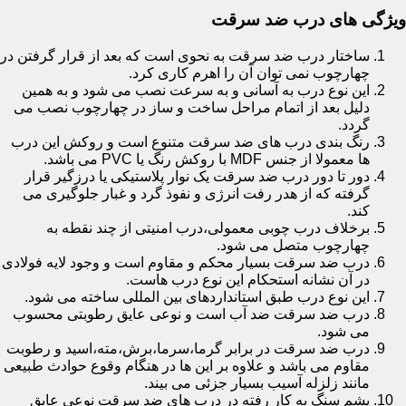
ویژگی های درب ضد سرقت
ساختار درب ضد سرقت به نحوی است که بعد از قرار گرفتن در
چهارچوب نمی توان آن را اهرم کاری کرد.
این نوع درب به آسانی و به سرعت نصب می شود و به همین
دلیل بعد از اتمام مراحل ساخت و ساز در چهارچوب نصب می
گردد.
رنگ بندی درب های ضد سرقت متنوع است و روکش این درب
ها معمولا از جنس MDF با روکش رنگ یا PVC می باشد.
دور تا دور درب ضد سرقت یک نوار پلاستیکی یا درزگیر قرار
گرفته که از هدر رفت انرژی و نفوذ گرد و غبار جلوگیری می
کند.
برخلاف درب چوبی معمولی،درب امنیتی از چند نقطه به
چهارچوب متصل می شود.
درب ضد سرقت بسیار محکم و مقاوم است و وجود لایه فولادی
در آن نشانه استحکام این نوع درب هاست.
این نوع درب طبق استانداردهای بین المللی ساخته می شود.
درب ضد سرقت ضد آب است و نوعی عایق رطوبتی محسوب
می شود.
درب ضد سرقت در برابر گرما،سرما،برش،مته،اسید و رطوبت
مقاوم می باشد و علاوه بر این ها در هنگام وقوع حوادث طبیعی
مانند زلزله آسیب بسیار جزئی می بیند.
پشم سنگ به کار رفته در درب های ضد سرقت نوعی عایق