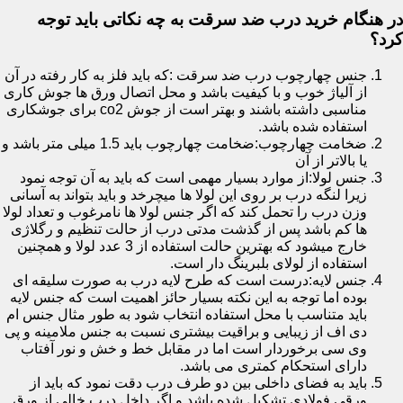
در هنگام خرید درب ضد سرقت به چه نکاتی باید توجه
کرد؟
جنس چهارچوب درب ضد سرقت :که باید فلز به کار رفته در آن
از آلیاژ خوب و با کیفیت باشد و محل اتصال ورق ها جوش کاری
مناسبی داشته باشند و بهتر است از جوش co2 برای جوشکاری
استفاده شده باشد.
ضخامت چهارچوب:ضخامت چهارچوب باید 1.5 میلی متر باشد و
یا بالاتر از آن
جنس لولا:از موارد بسیار مهمی است که باید به آن توجه نمود
زیرا لنگه درب بر روی این لولا ها میچرخد و باید بتواند به آسانی
وزن درب را تحمل کند که اگر جنس لولا ها نامرغوب و تعداد لولا
ها کم باشد پس از گذشت مدتی درب از حالت تنظیم و رگلاژی
خارج میشود که بهترین حالت استفاده از 3 عدد لولا و همچنین
استفاده از لولای بلبرینگ دار است.
جنس لایه:درست است که طرح لایه درب به صورت سلیقه ای
بوده اما توجه به این نکته بسیار حائز اهمیت است که جنس لایه
باید متناسب با محل استفاده انتخاب شود به طور مثال جنس ام
دی اف از زیبایی و براقیت بیشتری نسبت به جنس ملامینه و پی
وی سی برخوردار است اما در مقابل خط و خش و نور آفتاب
دارای استحکام کمتری می باشد.
باید به فضای داخلی بین دو طرف درب دقت نمود که باید از
ورقی فولادی تشکیل شده باشد و اگر داخل درب خالی از ورق