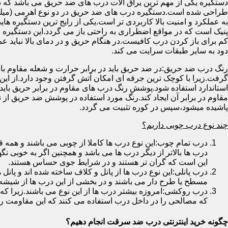
دستگیره یکی از مهم ترین یراق آلات درب های ضد حریق می باشد که دا
طراحی شده است.دستگیره درب های ضد حریق در دو نوع اهرمی (میله
به عملکرد و امنیت بالا کاربردی تر است.یکی از رایج ترین دستگیره ه
پنیک است که در مواقع اضطراری به راحتی باز می گردد.این دستگیره ا
کم برای باز کردن درب کافیست.در هنگام حریق و در دمای بالا نباید عمل
دود به سایر طبقات سرایت می کند.
رنگ درب ضد حریق:در ضد حریق باید در برابر حرارت و شعله مقاوم با
گرفت.زیرا با کوچک ترین جرقه ای امکان آتش گرفتن وجود دارد.از این 
استاندارد استفاده شود.پوشش رنگ درب های مقاوم در برابر حریق باید ب
مقاوم در برابر آن ایجاد کند.رنگ مورد استفاده در پوشش ضد حریق از
پاشیده میشود،سپس در کوره تثبیت می گردد.
چند نوع درب چوبی داریم؟
درب تمام چوب:این نوع درب ها کاملا از چوبی می باشند و هم
درب ها بالاتر از دیگر درب ها می باشد و همچنین اگر به خوبی نگ
این است که گران تر هستند و در شرایط جوی حساس هستند.
درب پانلی:این نوع درب ها از پانل و کلاف ساخته شده اند و پانل 
مسطح یا طرح دار می باشند و در بخشی از این درب ها از شیشه
درب روکشی:امروزه بیشتر درب ها از این نوع می باشند.زیرا که 
که مصالحی را در داخل درب استفاده می کنند که این مقاومت را ب
چگونه خرید اینترنتی درب ضد سرقت انجام دهیم؟