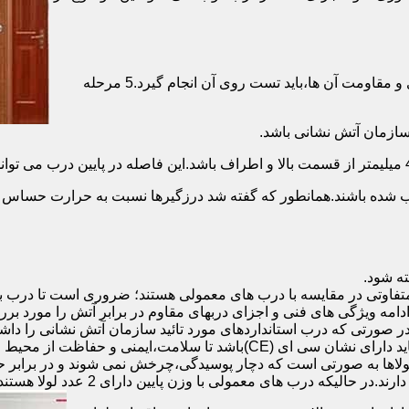
برای حصول اطمینان از عملکرد دربهای ضد حریق مطابق با دسته بندی و مقاومت آن ها،باید تست روی آن انجام گیرد.5 مرحله
صب شده باشند.همانطور که گفته شد درزگیرها نسبت به حرارت حساس ب
تفاوتی در مقایسه با درب های معمولی هستند؛ ضروری است تا درب ب
 ادامه ویژگی های فنی و اجزای دربهای مقاوم در برابر آتش را مورد بر
 در صورتی که درب استانداردهای مورد تائید سازمان آتش نشانی را داش
مقاومت بالایی برخوردار باشند:لولای در ضد حریق :لولای این درب ها باید دار
لاها به صورتی است که دچار پوسیدگی،چرخش نمی شوند و در برابر حرا