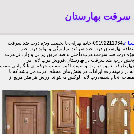
 سرقت بهارستان
ستان
،09192211934-خانم تهرانی-با تخفیف ویژه درب ضد سرقت
نطقه بهارستان،درب ضد سرقت،نمایندگی و تولید درب ضد
یژه درب ضد سرقت،درب داخلی و ضد حریق ایرانی و وارداتی.درب
 پخش درب ضد سرقت در بهارستان،فروش درب لابی در
 قفل گاوصندوقی کاله،ضد برش و ضد دیلم 100% وارداتی،ورق فولادی دوبل چهارطرفه،عایق حرارت و صوت،اکیپ نصاب حرفه ای با گارانتی نصب
 قابل ارائه در زمینه رفع ایرادات در بخش های مختلف درب می باشد که با
یقات انجام شده،درب لابی لوکس می‌تواند ارزش هر متر مربع از