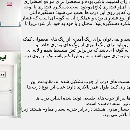
رای اهمییت بالایی بوده و منحصرا برای مواقع اضطراری
 ای)و فشاری (تاچ)موجود است.دستگیره فشاری با توجه
ایی که بر روی این درب ها نصب می شود؛ دستگیره آنتی
ز نوع فشاری بوده و عملکرد آن به گونه ای است که فشار
کرد دستگیره پنیک مختل و یا خود به خود باز شود،زیرا تا
شد و نمی توان برای رنگ آمیزی از رنگ های معمولی کمک
رو باید برای رنگ آمیزی از رنگ های پودری خاص و
ه گونه ای باشد که در برابر آتش منبسط شده و لایه ای
 نوع پودری می باشد و به روش الکترواستاتیک بر روی درب
ه قسمت های درب از چوب تشکیل شده اند.مقاومت این
هداری کنید طول عمر بالاتری دارند.عیب این نوع درب ها
ها نیز از چوب های طبیعی تولید شده اند.این درب ها
 نیز استفاده شده است.
بسیار مدرن هستند.در برابر ضربه بسیار مقاوم هستند.زیرا
الاتر می برد.