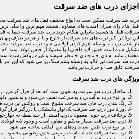
اجزای درب های ضد سرقت
درب ضد سرقت ممکن است به انواع مختلف قفل های ضد سرقت مجهز 
قفل ها دارای میزان امنیت های متفاوتی هستند.مهم ترین و اصلی ترین
سرقت،قفل ها هستند.بنابراین هنگام خرید درب ضد سرقت حتما به قفل 
این لولا در اکثر درب های ضد سرقت از خارج و یا از هر دو طرف پنهان 
باز شدن درب به وسیله اهرم کردن لولا می شود.درب ضد سرقت معمولا
تشکیل شده است.جنس لایه داخلی آنها معمولا از جنس فولاد است که با
مختلف مانند ام دی اف،اچ دی اف،فلز،شیشه و غیره روکش شده است
درب ضد سرقت نیز غالبا به وسیله پشم سنگ پر می شود که این امر
سرقت عایق صدا و حرارت نیز باشد
ویژگی های درب ضد سرقت
ساختار درب ضد سرقت به نحوی است که بعد از قرار گرفتن در چ
این نوع درب به آسانی و به سرعت نصب می شود و به همین دلی
رنگ بندی درب های ضد سرقت متنوع است و روکش این درب ها معمولا از جنس MDF با روکش
دور تا دور درب ضد سرقت یک نوار پلاستیکی یا درزگیر قرار گرفت
برخلاف درب چوبی معمولی،درب امنیتی از چند نقطه به چهارچ
درب ضد سرقت بسیار محکم و مقاوم است و وجود لایه فولادی د
این نوع درب طبق استانداردهای بین المللی ساخته می شود.
درب ضد سرقت ضد آب است و نوعی عایق رطوبتی محسوب می
درب ضد سرقت در برابر گرما،سرما،برش،مته،اسید و رطوبت مقاوم