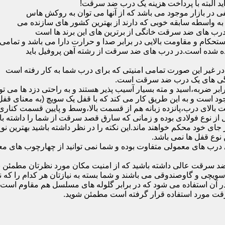
ید البته با پرداخت هزینه یک درب ضد سرقت!
بازار موجود می باشد که از آنها می توان به روکش هاس
که به واسطه سابقه خوبی که دارند از بهترین کشور های سازنده می
رب های ضد سرقت خانگی از برترین های این برند ها است
حکام و مقاومت بالایی در برابر صدا و حرارت دارا می باشد و تمامی
برده شده است.در درب های ضد سرقت از رشته آهن پروفیل باید
و در غیر این صورت تمامی امنیتی که برای درب شما به کار رفته است
یژگی های یک درب ضد سرقت است.
بر ضربه،اسید و مته بسیار آسیب پذیر هستند و به راحتی دزد ها می توا
ه می شود که این در نمونه های 16 و 20 زبانه موجود است و به این طریق کار می کند که با 
قفل از نوع فولادی بوده و زمانی که سارق قصد سرقت از شما را داشته ب
 در جای خود محکم خواهند ماند.این نکته را در نظر داشته باشید بهتری
 نوع قفل ها نمی باشد.
ای معمولی متفاوت بوده و شما نمی توانید از چهارچوب های معمولی
ضد سرقت عالی داشته باشید که از امنیت مکان مورد نظرتان مطمئن ب
 و گاوصندوقی می باشند و شما بسته به نیازتان هر کدام را که نیاز 
 آن استفاده می شود که در برابر گلوله های مسلسل هم مقاوم است
قت مورد استفاده قرار گرفته است مطمئن شوید.