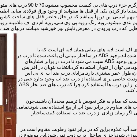
.با باز کردن یکی از قفل ها میتوانید از وجود ورق فولادی میانی اطمی
 مهم امنیتی این دربها میباشد که در حال حاضر قفل های ساخت کشو
ب های موجود در بازار در حالت کلی به 4 دسته تقسیم بندی میشود.رویه رنگ،رویه پی وی سی،رویه 
هایی که درب ورودی در معرض تابش نور خورشید میباشد دربهای ضد 
اف است.لایه های میانی همان لایه ای است که با
ABS،پوشانده می شود.لایه های انتهایی نیز از رویه ی پلاستیکی تشکیل شده اند.وجود ABS در ساختار میانی آن باعث شده تا درب در
برابر فشار و حرارت بالا،مقاومت و استحکام زیادی داشته باشد.علاوه براین،وجود ABS سبب می شود تا درب در برابر فشارهای
ر از ام دی اف در ساخت درب ABS استفاده نشود،می توان از نئوپان استفاده کرد.انتخاب نئوپان در افزایش
پان،طول عمر بیشتری دارد.مزایای درب ضد آب ای بی اس
دیت خاصی برای استفاده از درب ضد آب وجود ندارد.حتی در
شهرهای شمالی ایران که درصد رطوبت در محیط،بسیار است،می توان از این درب ها استفاده کرد.چرا که درب های ضد بخار ABS
ست که مدام به فکر تعویض یا ترمیم مجدد آن باشید.چون
ب های مقاوم در برابر نفوذ آب از پیچ استفاده نمی شود.تمامی
حتی اگر زمان زیادی از درب ضدآب استفاده کنید،ساختار
 آب علاوه براین که در برابر نفوذ رطوبت مقاوم است،در
ش سوزی شود،اجزای ساختار درب ذوب نمی شود.این موضوع در