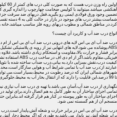
آهنکشی میباشد.میتوانید با کولیس ضخامت چهارچوب را اندازه گیری کنید
تضمین وجود ورق فولادی ایمنی رو بگیرید.قفل دربهای ضد سرقت جزء
شماست.بیشتر در
کرد.در مناطق شمالی و مطوب دربهای رویه فلز مناسب میباشد.خانه 
انواع درب ضد آب و کاربرد آن چیست؟
درب ضد آب ای بی اس لایه های درونی درب ضد آب ای بی اس از ام دی 
فیزیکی،مقاوم باشد.اگ
کیفیت درب،نقش بسزایی دارد.به بیانی،درب ضدآب ساخته شده با نئو
عبارتند از:درب ضد آب با تمامی شرایط آب و هوایی سازگار است،محدو
تا 99 درصد،این قابلیت را دارند که از انتقال بخار آب به محیط،جلوگیری کنند.
نگهداری از درب ضد آب،آسان می باشد.با تهیه ی درب ضد آب نیازی نی
تمامی اجزای ساختار آن به طور کامل به هم اتصال دارند.برای تولید در
اجزای ساختار آن به طور پیوسته در کنار هم قرار گرفته اند.بنابراین 
منسجم آن از هم گسسته نمی شود.
درب ضد آب ای بی اس در برابر حرارت و شعله آتش،پایدار است.درب ضد
برابر شعله آتش نیز پایدار می باشد.به طوری که اگر محیط دچار آت