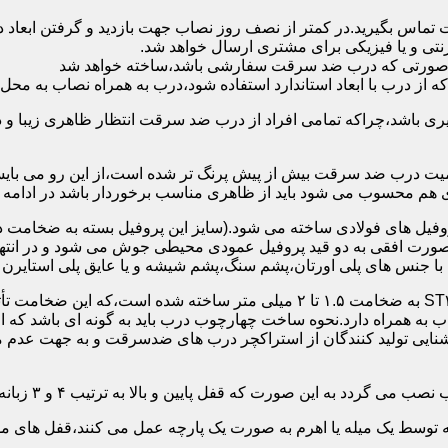
 تماس بگیرید.در کمتر از نصف روز نصاب جهت بازدید و گرفتن ابع
نتی و یا فیزیکی برای مشتری ارسال خواهد شد.
در صورتی که درب ضد سرقت سفارشی باشد،ساخته خواهد شد
 درب با ابعاد استاندارد استفاده شود،درب به همراه نصاب به محل 
ی باشد،چراکه تمامی افراد از درب ضد سرقت انتظار ظاهری زیبا و د
یت درب ضد سرقت بیش از پیش پرنگ تر شده است،از این رو می بایست
هم محسوب می شود باید از ظاهری مناسب برخوردار باشد در ادامه س
وفیل های فولادی ساخته می شود.(سایز این پروفیل بسته به ضخامت 
با جنس های پلی اورتان،پشم سنگ،پشم شیشه و یا عایق پلی استایرن
چهارچوب و رویه درب ضد سرقت:معمولاً با استفاده از ورق فولادی ST۳۷ به ضخامت 
به همراه دارد.نحوه ساخت چهارچوب درب باید به گونه ای باشد که ا
آشنایی تولید کنندگان از استراکچر درب های ضدسرقت و به جهت عد
این صورت که قفل پایین و بالا به ترتیب ۴ و ۳ زبانه پیستونی است.