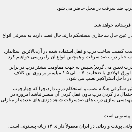
اد درب ضد سرقت در محل حاضر می شود.
فرستاده خواهد شد.
ر عین حال ساختاری مستحکم دارند.حال قصد داریم به معرفی انواع
 کیفیت ساخت درب و قفل استفاده شده در آن،بالاترین استاندارد
اختار درب ضد سرقت و همچنین انواع آن را بررسی خواهیم کرد.
درب تعیین می گردد)،سپس به جهت مقاومت بیشتر درب در برابر
خمش،۳ الی ۴ قید فولادی دقیقاً با همان سایز پروفیل های محیطی به صورت افقی به دو قید پروفیل عمودی محیطی جوش می شود و در انتها ورق فولادی با ضخامت ۰.۷ الی ۱.۵ میلیمتر بر روی این کلاف
 در داخل استراکچر نصب می شود.
۱.۵ تا ۲ میلی متر ساخته شده است،که این ضخامت تأثیر شگرفی هنگام نصب و استحکام درب دارد،چرا که چهارچوب
حتمال باز کردن درب بدون قفل کردن آن میسر نباشد امروزه در
م مهندسی سازی درب های ضدسرقت شاهد دزدی های عدیده از منازلی