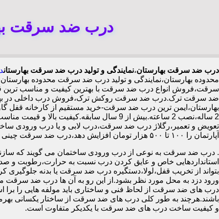
درب ضد سرقت بها
درب ضد سرقت بهارستان
،
نمایندگی و تولید درب ضد سرقت بهارستان
د
محدوده بهارستان،نمایندگی و تولید درب ضد سرقت محدوده بهارستا
سرقت،فروش انواع درب ضد سرقت با بهترین کیفیت و مناسب ترین قیم
ضد سرقت ترک.درب ضد سرقت روکش ترک،فروش درب داخلی در بهارست
2 ساله،نصب 2 ساعته.بیش از 9 سال سابقه.کی
تعویض و تعمیر،رگلاژ درب ضد سرقت،درب لابی و یا درب ورودی ساختما
آپارتمان را ۱۰۰ تا ۵۰۰ هزار تومان افزایش دهد،درب ضد سرقت چینی در بهارستان،
.
درب ضد سرقت به نوعی از درب ورودی ساختمان می گویند که سازنده
استانداردهایی خاص و عایق کردن درب نسبت به حرارت،رطوبت و صدا،آ
بتواند از تخریب قفل،لولا،دستگیره درب ضد سرقت یا بدنه جلوگیری کرده
ورود دزد به محل مورد نظر بشود.از این رو به آن ها درب ضد سرقت می
درب های ضد سرقت از لحاظ فنی و ساختاری باید مولفه هایی را برا استا
باشند.هرچند به طور کلی درب های ضد سرقت از ساختار یکسانی بهرم
و کیفیت ساخت درب های ضد سرقت با یکدیکر متفاوت است.