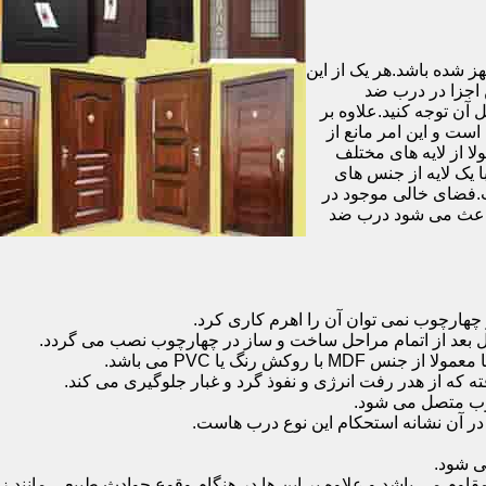
شده باشد.هر یک از این
 اجزا در درب ضد
آن توجه کنید.علاوه بر
است و این امر مانع از
 از لایه های مختلف
 یک لایه از جنس های
.فضای خالی موجود در
 باعث می شود درب ضد
هارچوب نمی توان آن را اهرم کاری کرد.
ل بعد از اتمام مراحل ساخت و ساز در چهارچوب نصب می گردد.
 رنگ یا PVC می باشد.
ه که از هدر رفت انرژی و نفوذ گرد و غبار جلوگیری می کند.
وب متصل می شود.
ر آن نشانه استحکام این نوع درب هاست.
 شود.
 می باشد و علاوه بر این ها در هنگام وقوع حوادث طبیعی مانند زل