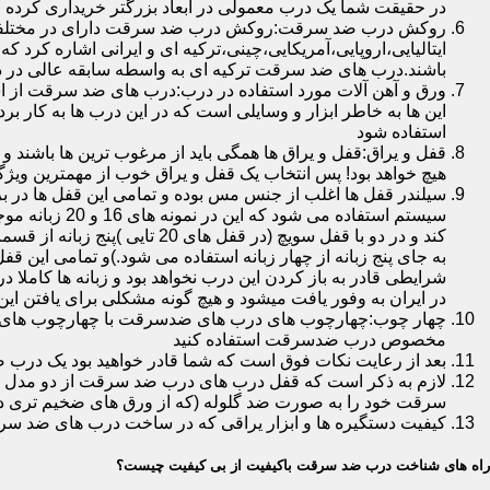
در حقیقت شما یک درب معمولی در ابعاد بزرگتر خریداری کرده ا
روکش درب ضد سرقت:روکش درب ضد سرقت دارای در مختلفی در 
ایتالیایی،اروپایی،آمریکایی،چینی،ترکیه ای و ایرانی اشاره کرد 
باشند.درب های ضد سرقت ترکیه ای به واسطه سابقه عالی در د
ورق و آهن آلات مورد استفاده در درب:درب های ضد سرقت از است
این ها به خاطر ابزار و وسایلی است که در این درب ها به کار 
استفاده شود
قفل و یراق:قفل و یراق ها همگی باید از مرغوب ترین ها باشند 
هیچ خواهد بود! پس انتخاب یک قفل و یراق خوب از مهمترین و
سیلندر قفل ها اغلب از جنس مس بوده و تمامی این قفل ها در برا
سیستم استفاد
به جای پنج زبانه از چهار زبانه استفاده می شود.)و تمامی این 
شرایطی قادر به باز کردن این درب نخواهد بود و زبانه ها کاملا
در ایران به وفور یافت میشود و هیچ گونه مشکلی برای یافتن این
چهار چوب:چهارچوب های درب های ضدسرقت با چهارچوب های درب ه
مخصوص درب ضدسرقت استفاده کنید
بعد از رعایت نکات فوق است که شما قادر خواهید بود یک درب 
لازم به ذکر است که قفل درب های درب ضد سرقت از دو مدل سویچی
سرقت خود را به صورت ضد گلوله (که از ورق های ضخیم تری در
کیفیت دستگیره ها و ابزار یراقی که در ساخت درب های ضد سر
راه های شناخت درب ضد سرقت باکیفیت از بی کیفیت چیست؟