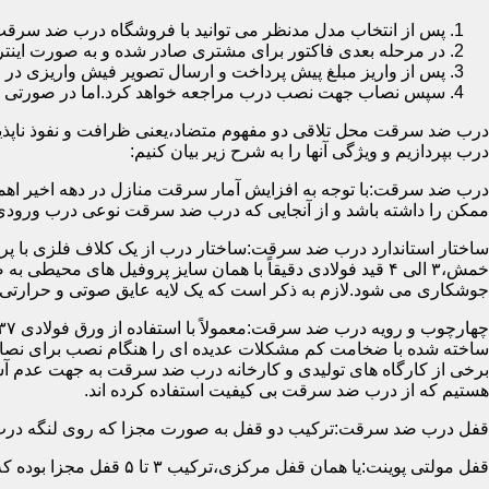
پس از انتخاب مدل مدنظر می توانید با فروشگاه درب ضد سرقت
در مرحله بعدی فاکتور برای مشتری صادر شده و به صورت اینتر
پس از واریز مبلغ پیش پرداخت و ارسال تصویر فیش واریزی 
سپس نصاب جهت نصب درب مراجعه خواهد کرد.اما در صورتی که از
درب ضد سرقت محل تلاقی دو مفهوم متضاد،یعنی ظرافت و نفوذ ناپذیر
درب بپردازیم و ویژگی آنها را به شرح زیر بیان کنیم:
درب ضد سرقت:با توجه به افزایش آمار سرقت منازل در دهه اخیر اهم
ممکن را داشته باشد و از آنجایی که درب ضد سرقت نوعی درب ورودی 
ساختار استاندارد درب ضد سرقت:ساختار درب از یک کلاف فلزی با پر
جوشکاری می شود.لازم به ذکر است که یک لایه عایق صوتی و حرارتی 
ساخته شده با ضخامت کم مشکلات عدیده ای را هنگام نصب برای نصاب 
برخی از کارگاه های تولیدی و کارخانه درب ضد سرقت به جهت عدم 
هستیم که از درب ضد سرقت بی کیفیت استفاده کرده اند.
قفل درب ضد سرقت:ترکیب دو قفل به صورت مجزا که روی لنگه درب نصب می گردد به 
قفل مولتی پوینت:یا همان قفل مرکزی،ترکیب ۳ تا ۵ قفل مجزا بوده که توسط یک میله یا اهرم به صورت یک پارچه عمل می کنند،قفل های مولتی پوینت وارداتی در ایران معمولاً دارای ۱۴ زبانه پیستونی است.