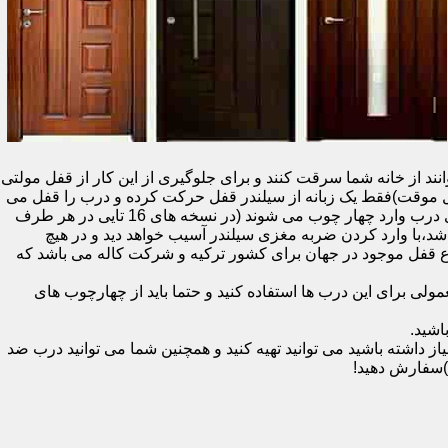
نند از خانه شما سرقت کنند و برای جلوگیری از این کار از قفل مولتی
قفل یک سویچ (به معنای قفل موقت)فقط یک زبانه از سیلندر قفل حرکت کرده و درب را قفل می
کند و در دو با قفل سویچ (در قفل های 20 تایی )پنج زبانه از قسمت بالای درب،پانزده زبانه هم از قسمت بالا،وسط و پایین قسمت کناری درب وارد چهار چوب می شوند (در نسخه های 16 تایی در هر طرف
اشد،با وارد کردن ضربه مغزی سیلندر آسیب خواهد دید و در هیچ
ن نوع قفل موجود در جهان برای کشور ترکیه و شرکت کاله می باشد که
 برای این درب ها استفاده کنید و حتما باید از چهارچوب های
اشید.
داشته باشید می توانید تهیه کنید و همچنین شما می توانید درب ضد
)سفارش دهید!