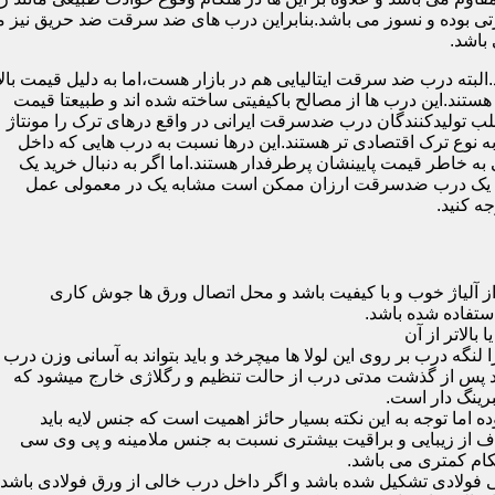
 بوده و نسوز می باشد.بنابراین درب های ضد سرقت ضد حریق نیز می
باشد.
لبته درب ضد سرقت ایتالیایی هم در بازار هست،اما به دلیل قیمت بال
تند.این درب ها از مصالح باکیفیتی ساخته شده اند و طبیعتا قیمت
اغلب تولیدکنندگان درب ضدسرقت ایرانی در واقع درهای ترک را مونتاژ
به نوع ترک اقتصادی تر هستند.این درها نسبت به درب هایی که داخل
خاطر قیمت پایینشان پرطرفدار هستند.اما اگر به دنبال خرید یک
 که یک درب ضدسرقت ارزان ممکن است مشابه یک در معمولی عمل
ه کنید.
ز آلیاژ خوب و با کیفیت باشد و محل اتصال ورق ها جوش کاری
 لنگه درب بر روی این لولا ها میچرخد و باید بتواند به آسانی وزن درب
باشد پس از گذشت مدتی درب از حالت تنظیم و رگلاژی خارج میشود که
ما توجه به این نکته بسیار حائز اهمیت است که جنس لایه باید
ف از زیبایی و براقیت بیشتری نسبت به جنس ملامینه و پی وی سی
کام کمتری می باشد.
ی فولادی تشکیل شده باشد و اگر داخل درب خالی از ورق فولادی باشد