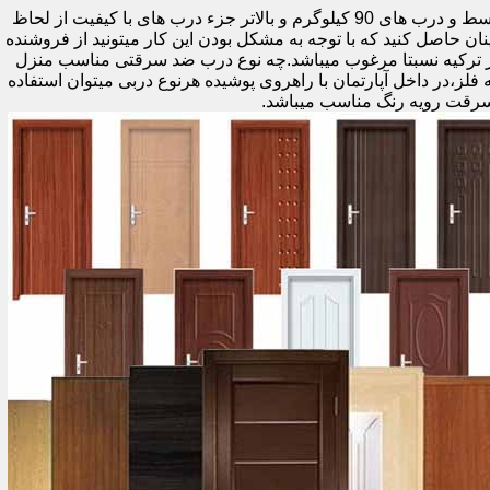
اولین راه وزن درب هست که به صورت کلی درب های کمتر از 60 کیلوگرم جزء درب های بی کیفیت محسوب میشود،70 تا 90 درب های متوسط و درب های 90 کیلوگرم و بالاتر جزء درب های با کیفیت از لحاظ
نان حاصل کنید که با توجه به مشکل بودن این کار میتونید از فروشنده
ر ترکیه نسبتا مرغوب میباشد.چه نوع درب ضد سرقتی مناسب منزل
ام دی اف ملامینه،رویه فلز،در داخل آپارتمان با راهروی پوشیده هرنوع دربی میتوان استفاده
سرقت رویه رنگ مناسب میباشد.