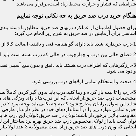
شرایطی که فشار و حرارت محیط زیاد است،برقرار می باشد.
هنگام خرید درب ضد حریق به چه نکاتی توجه نماییم
اساسی برای آزمایش در ضد حریق به شرح زیر انجام می گیرد:
1-درب خریداری شده باید دارای گواهینامه فنی و تائیدیه اصالت کالا از سازمان آتش نشانی باشد.
2-فضای خالی بین درب و چهارچوب در حالی که درب بسته است،باید 4 میلیمتر از قسمت بالا و اطراف باشد.این فاصله در پایین درب می تواند تا 8 میلیمتر باشد.به عبارتی نور نباید از پایین درب درز نماید.
3-درزگیرهایی که اطراف درب هستند باید دقیق و بدون هیچ آسیبی ن
و دود می شود.
4-صحت و استحکام تمامی لولاهای درب بررسی شود.
5-درب را تا نیمه باز کرده و رها کنید،درب باید بدون گیر کردن کاملاً بسته شود.
مشخصات درب ضد حریق:از آنجایی که این درب ها دارای ویژگی های م
شاید این سوال برایتان مطرح شود که به چه نکاتی باید توجه نمود ؟ در
حوزه تمامی موارد زیر را در استانداردهای خود در نظر دارند.از طرفی
توان گفت باید از لولای مخصوص درب ضد حریق بهره برد.ساختار این لو
آنجایی که وزن درب های ضد حریق زیاد است،معمولاً به 3 عدد لولا نیاز دارند.در حالیکه درب های معمولی با وزن پایین دارای 2 عدد لولا هستند.