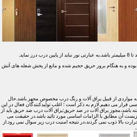
وده و به هنگام بروز حریق حجیم شده و مانع از پخش شعله های آتش
ه مواردی از قبیل یراق آلات و رنگ درب مخصوص مجهز باشد.حال
رسی قرار می دهیم.لازم به ذکر است ؛ اغلب تولیدکنندگان فعال در این
ته باشد،مجوز یراق آلات در ضد حریق:یراق آلات درب ضد حریق باید از
ای نشان سی ای (CE)باشد تا سلامت،ایمنی و حفاظت از محیط زیست آن مطابق با الزامات اساسی مورد تائید باشد.در حقیقت می
رت بالا ذوب نمی گردند،در نتیجه امنیت درب زیر سوال نمی رود.از