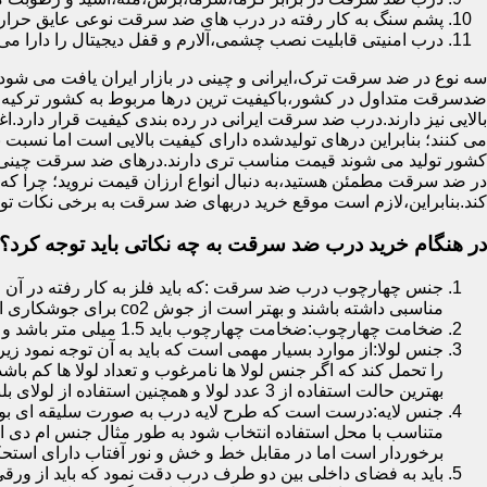
پشم سنگ به کار رفته در درب های ضد سرقت نوعی عایق حرارتی
درب امنیتی قابلیت نصب چشمی،آلارم و قفل دیجیتال را دارا می 
سه نوع در ضد سرقت ترک،ایرانی و چینی در بازار ایران یافت می شود.ا
ضدسرقت متداول در کشور،باکیفیت ترین درها مربوط به کشور ترکیه هس
بالایی نیز دارند.درب ضد سرقت ایرانی در رده بندی کیفیت قرار دارد.
می کنند؛ بنابراین درهای تولیدشده دارای کیفیت بالایی است اما نسبت 
کشور تولید می شوند قیمت مناسب تری دارند.درهای ضد سرقت چینی به 
در ضد سرقت مطمئن هستید،به دنبال انواع ارزان قیمت نروید؛ چرا
کند.بنابراین،لازم است موقع خرید دربهای ضد سرقت به برخی نکات توج
در هنگام خرید درب ضد سرقت به چه نکاتی باید توجه کرد؟
جنس چهارچوب درب ضد سرقت :که باید فلز به کار رفته در آن ا
مناسبی داشته باشند و بهتر است از جوش co2 برای جوشکاری استفاده شده باشد.
ضخامت چهارچوب:ضخامت چهارچوب باید 1.5 میلی متر باشد و یا بالاتر از آن
جنس لولا:از موارد بسیار مهمی است که باید به آن توجه نمود زیرا
را تحمل کند که اگر جنس لولا ها نامرغوب و تعداد لولا ها کم 
بهترین حالت استفاده از 3 عدد لولا و همچنین استفاده از لولای بلبرینگ دار است.
جنس لایه:درست است که طرح لایه درب به صورت سلیقه ای بوده ا
متناسب با محل استفاده انتخاب شود به طور مثال جنس ام دی ا
برخوردار است اما در مقابل خط و خش و نور آفتاب دارای استح
باید به فضای داخلی بین دو طرف درب دقت نمود که باید از ورق