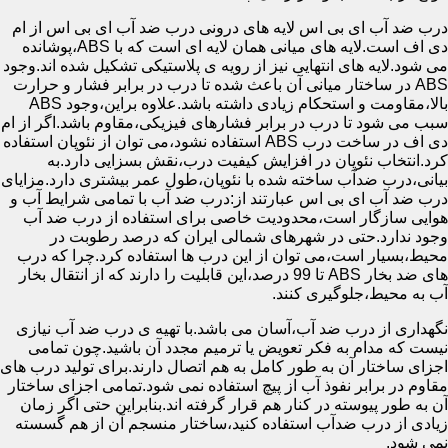
درب ضد آب ای بی اس لایه های درونی درب ضد آب ای بی اس از ام
دی اف است.لایه های میانی همان لایه ای است که با ABS،پوشانده
می شود.لایه های انتهایی نیز از رویه ی پلاستیکی تشکیل شده اند.وجود
ABS در ساختار میانی آن باعث شده تا درب در برابر فشار و حرارت
بالا،مقاومت و استحکام زیادی داشته باشد.علاوه براین،وجود ABS
سبب می شود تا درب در برابر فشارهای فیزیکی،مقاوم باشد.اگر از ام
دی اف در ساخت درب ABS استفاده نشود،می توان از نئوپان استفاده
کرد.انتخاب نئوپان در افزایش کیفیت درب،نقش بسزایی دارد.به
بیانی،درب ضدآب ساخته شده با نئوپان،طول عمر بیشتری دارد.مزایای
درب ضد آب ای بی اس عبارتند از:درب ضد آب با تمامی شرایط آب و
هوایی سازگار است،محدودیت خاصی برای استفاده از درب ضد آب
وجود ندارد.حتی در شهرهای شمالی ایران که درصد رطوبت در
محیط،بسیار است،می توان از این درب ها استفاده کرد.چرا که درب
های ضد بخار ABS تا 99 درصد،این قابلیت را دارند که از انتقال بخار
آب به محیط،جلوگیری کنند.
نگهداری از درب ضد آب،آسان می باشد.با تهیه ی درب ضد آب نیازی
نیست که مدام به فکر تعویض یا ترمیم مجدد آن باشید.چون تمامی
اجزای ساختار آن به طور کامل به هم اتصال دارند.برای تولید درب های
مقاوم در برابر نفوذ آب از پیچ استفاده نمی شود.تمامی اجزای ساختار
آن به طور پیوسته در کنار هم قرار گرفته اند.بنابراین حتی اگر زمان
زیادی از درب ضدآب استفاده کنید،ساختار منسجم آن از هم گسسته
نمی شود.