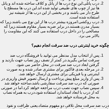
درب پانلی:این نوع درب ها از پانل و کلاف ساخته شده اند و پانل
ها نیز از چوب های طبیعی تولید شده اند.این درب ها مسطح یا
طرح دار می باشند و در بخشی از این درب ها از شیشه نیز
استفاده شده است.
درب روکشی:امروزه بیشتر درب ها از این نوع می باشند.زیرا که
بسیار مدرن هستند.در برابر ضربه بسیار مقاوم هستند.زیرا که
مصالحی را در داخل درب استفاده می کنند که این مقاومت را
بالاتر می برد.
چگونه خرید اینترنتی درب ضد سرقت انجام دهیم؟
پس از انتخاب مدل مدنظر می توانید با فروشگاه درب ضد
سرقت تماس بگیرید.در کمتر از نصف روز نصاب جهت بازدید و
گرفتن ابعاد درب ضد سرقت در محل حاضر می شود.
در مرحله بعدی فاکتور برای مشتری صادر شده و به صورت
اینترنتی و یا فیزیکی برای مشتری ارسال خواهد شد.
پس از واریز مبلغ پیش پرداخت و ارسال تصویر فیش واریزی در
صورتی که درب ضد سرقت سفارشی باشد،ساخته خواهد شد
سپس نصاب جهت نصب درب مراجعه خواهد کرد.اما در صورتی
که از درب با ابعاد استاندارد استفاده شود،درب به همراه نصاب
به محل فرستاده خواهد شد.
درب ضد سرقت محل تلاقی دو مفهوم متضاد،یعنی ظرافت و نفوذ