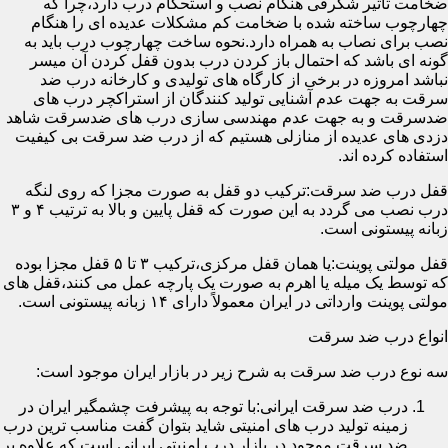
ضخامت تأثیر شگرفی هنگام نصب و استحکام درب دارد،چرا که
چهارچوب ساخته شده با ضخامت کم مشکلات عدیده ای را هنگام
نصب برای نصاب به همراه دارد.نحوه ساخت چهارچوب درب باید به
گونه ای باشد که احتمال باز کردن درب بدون قفل کردن آن میسر
نباشد امروزه در برخی از کارگاه های تولیدی و کارخانه درب ضد
سرقت به جهت عدم آشنایی تولید کنندگان از استراکچر درب های
ضدسرقت و به جهت عدم مهندسی سازی درب های ضدسرقت شاهد
دزدی های عدیده از منازلی هستیم که از درب ضد سرقت بی کیفیت
استفاده کرده اند.
قفل درب ضد سرقت:ترکیب دو قفل به صورت مجزا که روی لنگه
درب نصب می گردد به این صورت که قفل پایین و بالا به ترتیب ۴ و ۳
زبانه پیستونی است.
قفل مولتی پوینت:یا همان قفل مرکزی،ترکیب ۳ تا ۵ قفل مجزا بوده
که توسط یک میله یا اهرم به صورت یک پارچه عمل می کنند،قفل های
مولتی پوینت وارداتی در ایران معمولاً دارای ۱۴ زبانه پیستونی است.
انواع درب ضد سرقت
سه نوع درب ضد سرقت به شرح زیر در بازار ایران موجود است:
درب ضد سرقت ایرانی:با توجه به پیشرفت چشمگیر ایران در
زمینه تولید درب های امنیتی شاید بتوان گفت مناسب ترین درب
ضد سرقت موجود در بازار درب امنیتی ایرانی است که علاوه بر