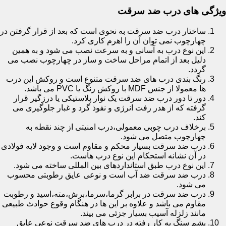
ویژگی های درب ضد سرقت
ساختار درب ضد سرقت به نحوی است که بعد از قرار گرفتن در
چهارچوب نمی توان آن را اهرم کاری کرد.
این نوع درب به آسانی و به سرعت نصب می شود و به همین
دلیل بعد از اتمام مراحل ساخت و ساز در چهارچوب نصب می
گردد.
رنگ بندی درب های ضد سرقت متنوع است و روکش این درب
ها معمولا از جنس MDF با روکش رنگ یا PVC می باشد.
دور تا دور درب ضد سرقت یک نوار پلاستیکی یا درزگیر قرار
گرفته که از هدر رفت انرژی و نفوذ گرد و غبار جلوگیری می
کند.
برخلاف درب چوبی معمولی،درب امنیتی از چند نقطه به
چهارچوب متصل می شود.
درب ضد سرقت بسیار محکم و مقاوم است و وجود لایه فولادی
در آن نشانه استحکام این نوع درب هاست.
این نوع درب طبق استانداردهای بین المللی ساخته می شود.
درب ضد سرقت ضد آب است و نوعی عایق رطوبتی محسوب
می شود.
درب ضد سرقت در برابر گرما،سرما،برش،مته،اسید و رطوبت
مقاوم می باشد و علاوه بر این ها در هنگام وقوع حوادث طبیعی
مانند زلزله آسیب بسیار جزئی می بیند.
پشم سنگ به کار رفته در درب های ضد سرقت نوعی عایق