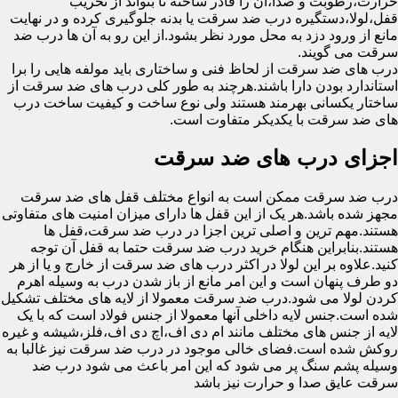
حرارت،رطوبت و صدا،آن را قادر ساخته تا بتواند از تخریب
قفل،لولا،دستگیره درب ضد سرقت یا بدنه جلوگیری کرده و در نهایت
مانع از ورود دزد به محل مورد نظر بشود.از این رو به آن ها درب ضد
سرقت می گویند.
درب های ضد سرقت از لحاظ فنی و ساختاری باید مولفه هایی را برا
استاندارد بودن دارا باشند.هرچند به طور کلی درب های ضد سرقت از
ساختار یکسانی بهرمند هستند ولی نوع ساخت و کیفیت ساخت درب
های ضد سرقت با یکدیکر متفاوت است.
اجزای درب های ضد سرقت
درب ضد سرقت ممکن است به انواع مختلف قفل های ضد سرقت
مجهز شده باشد.هر یک از این قفل ها دارای میزان امنیت های متفاوتی
هستند.مهم ترین و اصلی ترین اجزا در درب ضد سرقت،قفل ها
هستند.بنابراین هنگام خرید درب ضد سرقت حتما به قفل آن توجه
کنید.علاوه بر این لولا در اکثر درب های ضد سرقت از خارج و یا از هر
دو طرف پنهان است و این امر مانع از باز شدن درب به وسیله اهرم
کردن لولا می شود.درب ضد سرقت معمولا از لایه های مختلف تشکیل
شده است.جنس لایه داخلی آنها معمولا از جنس فولاد است که با یک
لایه از جنس های مختلف مانند ام دی اف،اچ دی اف،فلز،شیشه و غیره
روکش شده است.فضای خالی موجود در درب ضد سرقت نیز غالبا به
وسیله پشم سنگ پر می شود که این امر باعث می شود درب ضد
سرقت عایق صدا و حرارت نیز باشد