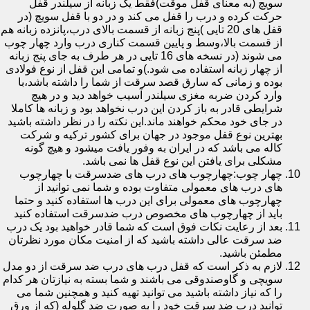
سویچ (به معنای قفل موقت)فقط یک زبانه از سیلندر قفل
حرکت کرده و درب را قفل می کند و در دو با قفل سویچ (در
قفل های 20 تایی )پنج زبانه از قسمت بالای درب،پانزده زبانه هم
از قسمت بالا،وسط و پایین قسمت کناری درب وارد چهار چوب
می شوند (در نسخه های 16 تایی در هر طرف به جای پنج زبانه
از چهار زبانه استفاده می شود.)و تمامی این قفل از نوع فولادی
بوده و زمانی که سارق قصد سرقت از شما را داشته باشد،با
وارد کردن ضربه مغزی سیلندر آسیب خواهد دید و در هیچ
شرایطی قادر به باز کردن این درب نخواهد بود و زبانه ها کاملا
در جای خود محکم خواهند ماند.این نکته را در نظر داشته باشید
بهترین نوع قفل موجود در جهان برای کشور ترکیه و شرکت
کاله می باشد که در ایران به وفور یافت میشود و هیچ گونه
مشکلی برای یافتن این نوع قفل ها نمی باشد.
چهار چوب:چهارچوب های درب های ضدسرقت با چهارچوب
های درب های معمولی متفاوت بوده و شما نمی توانید از
چهارچوب های معمولی برای این درب ها استفاده کنید و حتما
باید از چهارچوب های مخصوص درب ضدسرقت استفاده کنید
بعد از رعایت نکات فوق است که شما قادر خواهید بود یک درب
ضد سرقت عالی داشته باشید که از امنیت مکان مورد نظرتان
مطمئن باشید.
لازم به ذکر است که قفل درب های درب ضد سرقت از دو مدل
سویچی و گاوصندوقی می باشند و شما بسته به نیازتان هر کدام
را که نیاز داشته باشید می توانید تهیه کنید و همچنین شما می
توانید درب ضد سرقت خود را به صورت ضد گلوله (که از ورق