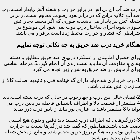
درب ضد آب ای بی اس در برابر حرارت و شعله آتش،پایدار است.درب
ضد آب علاوه براین که در برابر نفوذ رطوبت مقاوم است،در برابر
شعله آتش نیز پایدار می باشد.به طوری که اگر محیط دچار آتش
سوزی شود،اجزای ساختار درب ذوب نمی شود.این موضوع در
شرایطی که فشار و حرارت محیط زیاد است،برقرار می باشد.
هنگام خرید درب ضد حریق به چه نکاتی توجه نماییم
برای حصول اطمینان از عملکرد دربهای ضد حریق مطابق با دسته
بندی و مقاومت آن ها،باید تست روی آن انجام گیرد.5 مرحله اساسی
برای آزمایش در ضد حریق به شرح زیر انجام می گیرد:
1-درب خریداری شده باید دارای گواهینامه فنی و تائیدیه اصالت کالا از
سازمان آتش نشانی باشد.
2-فضای خالی بین درب و چهارچوب در حالی که درب بسته است،باید
4 میلیمتر از قسمت بالا و اطراف باشد.این فاصله در پایین درب می
تواند تا 8 میلیمتر باشد.به عبارتی نور نباید از پایین درب درز نماید.
3-درزگیرهایی که اطراف درب هستند باید دقیق و بدون هیچ آسیبی
نصب شده باشند.همانطور که گفته شد درزگیرها نسبت به حرارت
حساس بوده و به هنگام بروز حریق حجیم شده و مانع از پخش شعله
های آتش و دود می شود.