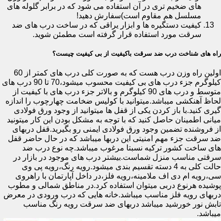
های ضخیم تری در آن استفاده می شود که در برابر گلوله های
مسلسل هم مقاوم است)سفارش دهید!
کیفیت دستگیره ها و ابزار یراقی که در ساخت درب های ضد
سرقت مورد استفاده قرار گرفته است مطمئن شوید.
راه های شناخت درب ضد سرقت باکیفیت از بی کیفیت چیست؟
اولین راه وزن درب هست که به صورت کلی درب های کمتر از 60
کیلوگرم جزء درب های بی کیفیت محسوب میشود،70 تا 90 درب های
متوسط و درب های 90 کیلوگرم و بالاتر جزء درب های با کیفیت از
لحاظ آهنکشی میباشد.میتوانید با کولیس ضخامت چهارچوب را اندازه
گیری کنید.با باز کردن یکی از قفل ها میتوانید از وجود ورق فولادی
میانی اطمینان حاصل کنید که با توجه به مشکل بودن این کار میتونید
از فروشنده تضمین وجود ورق فولادی ایمنی رو بگیرید.قفل دربهای
ضد سرقت جزء مهم امنیتی این دربها میباشد که در حال حاضر قفل
های ساخت کشور ترکیه نسبتا مرغوب میباشد.چه نوع درب ضد
سرقتی مناسب منزل شماست.بیشتر درب های موجود در بازار در
حالت کلی به 4 دسته تقسیم بندی میشود.رویه رنگ،رویه پی وی
سی،رویه ام دی اف ملامینه،رویه فلز،در داخل آپارتمان با راهروی
پوشیده هرنوع دربی میتوان استفاده کرد.در مناطق شمالی و مطوب
دربهای رویه فلز مناسب میباشد.خانه هایی که درب ورودی در معرض
تابش نور خورشید میباشد دربهای ضد سرقت رویه رنگ مناسب
میباشد.