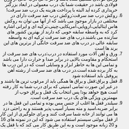
فولادی باشد در حقیقت شما یک درب معمولی در ابعاد بزرگتر
خریداری کرده اید البته با پرداخت هزینه یک درب ضد سرقت!
روکش درب ضد سرقت:روکش درب ضد سرقت دارای در
مختلفی در بازار موجود می باشد که از آنها می توان به روکش
هاس ایتالیایی،اروپایی،آمریکایی،چینی،ترکیه ای و ایرانی اشاره
کرد که به واسطه سابقه خوبی که دارند از بهترین کشور های
سازنده می باشند.درب های ضد سرقت ترکیه ای به واسطه
سابقه عالی در درب های ضد سرقت خانگی از برترین های این
برند ها است
ورق و آهن آلات مورد استفاده در درب:درب های ضد سرقت از
استحکام و مقاومت بالایی در برابر صدا و حرارت دارا می باشد
و تمامی این ها به خاطر ابزار و وسایلی است که در این درب ها
به کار برده شده است.در درب های ضد سرقت از رشته آهن
پروفیل باید استفاده شود
قفل و یراق:قفل و یراق ها همگی باید از مرغوب ترین ها باشند و
در غیر این صورت تمامی امنیتی که برای درب شما به کار رفته
است هیچ خواهد بود! پس انتخاب یک قفل و یراق خوب از
مهمترین ویژگی های یک درب ضد سرقت است.
سیلندر قفل ها اغلب از جنس مس بوده و تمامی این قفل ها در
برابر ضربه،اسید و مته بسیار آسیب پذیر هستند و به راحتی دزد
ها می توانند از خانه شما سرقت کنند و برای جلوگیری از این کار
از قفل مولتی سیستم استفاده می شود که این در نمونه های 16
و 20 زبانه موجود است و به این طریق کار می کند که با قفل یک