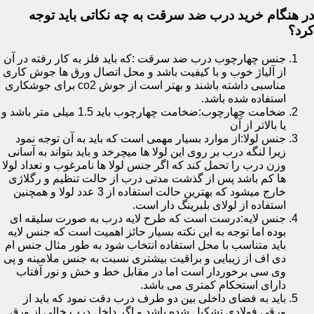
در هنگام خرید درب ضد سرقت به چه نکاتی باید توجه
کرد؟
جنس چهارچوب درب ضد سرقت :که باید فلز به کار رفته در آن
از آلیاژ خوب و با کیفیت باشد و محل اتصال ورق ها جوش کاری
مناسبی داشته باشند و بهتر است از جوش co2 برای جوشکاری
استفاده شده باشد.
ضخامت چهارچوب:ضخامت چهارچوب باید 1.5 میلی متر باشد و
یا بالاتر از آن
جنس لولا:از موارد بسیار مهمی است که باید به آن توجه نمود
زیرا لنگه درب بر روی این لولا ها میچرخد و باید بتواند به آسانی
وزن درب را تحمل کند که اگر جنس لولا ها نامرغوب و تعداد لولا
ها کم باشد پس از گذشت مدتی درب از حالت تنظیم و رگلاژی
خارج میشود که بهترین حالت استفاده از 3 عدد لولا و همچنین
استفاده از لولای بلبرینگ دار است.
جنس لایه:درست است که طرح لایه درب به صورت سلیقه ای
بوده اما توجه به این نکته بسیار حائز اهمیت است که جنس لایه
باید متناسب با محل استفاده انتخاب شود به طور مثال جنس ام
دی اف از زیبایی و براقیت بیشتری نسبت به جنس ملامینه و پی
وی سی برخوردار است اما در مقابل خط و خش و نور آفتاب
دارای استحکام کمتری می باشد.
باید به فضای داخلی بین دو طرف درب دقت نمود که باید از
ورقی فولادی تشکیل شده باشد و اگر داخل درب خالی از ورق