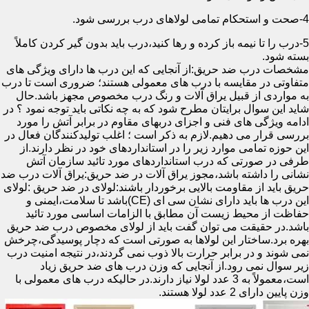
4-صحت و استحکام تمامی لولاهای درب بررسی شود.
5-درب را تا نیمه باز کرده و رها کنید،درب باید بدون گیر کردن کاملاً
بسته شود.
مشخصات درب ضد حریق:از آنجایی که این درب ها دارای ویژگی های
متفاوتی در مقایسه با درب های معمولی هستند؛ ضروری است تا درب
به مواردی از قبیل یراق آلات و رنگ درب مخصوص مجهز باشد.حال
شاید این سوال برایتان مطرح شود که به چه نکاتی باید توجه نمود ؟ در
ادامه ویژگی های فنی و اجزای دربهای مقاوم در برابر آتش را مورد
بررسی قرار می دهیم.لازم به ذکر است ؛ اغلب تولیدکنندگان فعال در
این حوزه تمامی موارد زیر را در استانداردهای خود در نظر دارند.از
طرفی در صورتی که درب استانداردهای مورد تائید سازمان آتش
نشانی را داشته باشد،مجوز یراق آلات در ضد حریق:یراق آلات درب ضد
حریق باید از مقاومت بالایی برخوردار باشند:لولای در ضد حریق :لولای
این درب ها باید دارای نشان سی ای (CE)باشد تا سلامت،ایمنی و
حفاظت از محیط زیست آن مطابق با الزامات اساسی مورد تائید
باشد.در حقیقت می توان گفت باید از لولای مخصوص درب ضد حریق
بهره برد.ساختار این لولاها به صورتی است که دچار پوسیدگی،چرخش
نمی شوند و در برابر حرارت بالا ذوب نمی گردند،در نتیجه امنیت درب
زیر سوال نمی رود.از آنجایی که وزن درب های ضد حریق زیاد
است،معمولاً به 3 عدد لولا نیاز دارند.در حالیکه درب های معمولی با
وزن پایین دارای 2 عدد لولا هستند.