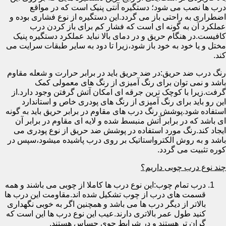
درب ها نصب می شود؛ دستگیره آنتی پنیک است که در مواقع
اضطراری به راحتی باز می گردد.این دستگیره از نوع فشاری بوده و
عملکرد آن به گونه ای است که فشار کم برای باز کردن درب
کافیست.در هنگام حریق و در دمای بالا نباید عملکرد دستگیره پنیک
مختل و یا خود به خود باز شود،زیرا تا دود به سایر طبقات سرایت می
کند.
رنگ درب ضد حریق:در ضد حریق باید در برابر حرارت و شعله مقاوم
باشد و نمی توان برای رنگ آمیزی از رنگ های معمولی کمک
گرفت.زیرا با کوچک ترین جرقه ای امکان آتش گرفتن وجود دارد.از
این رو باید برای رنگ آمیزی از رنگ های پودری خاص و استاندارد
استفاده شود.پوشش رنگ درب های مقاوم در برابر حریق باید به گونه
ای باشد که در برابر آتش منبسط شده و لایه ای مقاوم در برابر آن
ایجاد کند.رنگ مورد استفاده در پوشش ضد حریق از نوع پودری می
باشد و به روش الکترواستاتیک بر روی درب پاشیده میشود،سپس در
کوره تثبیت می گردد.
چند نوع درب چوبی داریم؟
درب تمام چوب:این نوع درب ها کاملا از چوبی می باشند و همه
قسمت های درب از چوب تشکیل شده اند.مقاومت این درب ها
بالاتر از دیگر درب ها می باشد و همچنین اگر به خوبی نگهداری
کنید طول عمر بالاتری دارند.عیب این نوع درب ها این است که
گران تر هستند و در شرایط جوی حساس هستند.