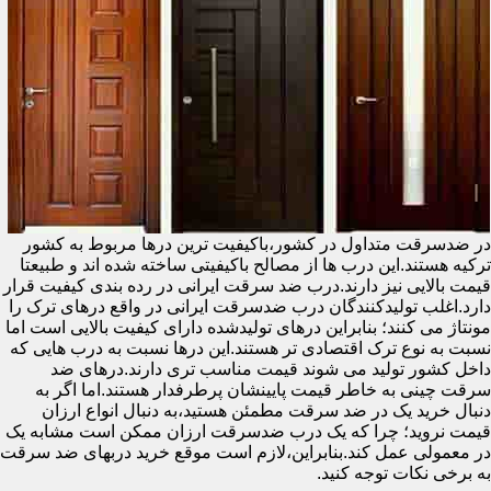
در ضدسرقت متداول در کشور،باکیفیت ترین درها مربوط به کشور
ترکیه هستند.این درب ها از مصالح باکیفیتی ساخته شده اند و طبیعتا
قیمت بالایی نیز دارند.درب ضد سرقت ایرانی در رده بندی کیفیت قرار
دارد.اغلب تولیدکنندگان درب ضدسرقت ایرانی در واقع درهای ترک را
مونتاژ می کنند؛ بنابراین درهای تولیدشده دارای کیفیت بالایی است اما
نسبت به نوع ترک اقتصادی تر هستند.این درها نسبت به درب هایی که
داخل کشور تولید می شوند قیمت مناسب تری دارند.درهای ضد
سرقت چینی به خاطر قیمت پایینشان پرطرفدار هستند.اما اگر به
دنبال خرید یک در ضد سرقت مطمئن هستید،به دنبال انواع ارزان
قیمت نروید؛ چرا که یک درب ضدسرقت ارزان ممکن است مشابه یک
در معمولی عمل کند.بنابراین،لازم است موقع خرید دربهای ضد سرقت
به برخی نکات توجه کنید.