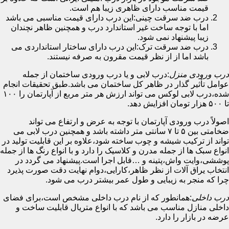
قیمت مناسب دارای ظاهری زیبا هم است.
درب ضد سرقت چینی:این درب دارای قیمت مناسبی می باشد
اما با توجه ساخت غیر استاندارد درب و همچنین ظاهر نچندان
زیبا پیشنهاد نمی شود.
درب ضد سرقت ترک:این درب دارای ساختار استانداردی می
باشد اما از از نظر قیمت مقرون به صرفه نیستند.
درب ورودی منزل
:درب لابی و یا درب ورودی ساختمان از جمله
عوامل تأثیر گذار در ظاهر کل ساختمان می باشد.طبق تحقیقات انجام
شده،درب لابی لوکس می تواند ارزش هر متر مربع از آپارتمان را ۱۰۰
تا ۵۰۰ هزار تومان افزایش دهد.
اصولاً درب ورودی آپارتمان با توجه به عرض و ارتفاع می تواند
ضخامتی بین ۵ تا ۷ سانتی متر داشته باشد و همچنین درب لابی می
تواند از ترکیب شیشه و چوب ساخته شود،علاوه بر این قابلیت تولید در
انواع سبک ها از جمله مدرن و کلاسیک را دارد و با انواع رنگ ها از جمله
پوششی،وایت واش،پتینه و …قابل اجرا است.پیشنهاد می گردد در
انتخاب یراق آلات از نظر ظاهر،کارایی،دوام نهایت دقت صورت پذیرد
چرا که منجر به زیبایی و طول عمر بیشتر درب می شود.
درب داخلی
:همانطور که از نام درب داخلی مشخص است،برای فضای
داخلی منازل مناسب می باشد که با انواع متریال قابلیت ساخت و
عرضه در بازار را دارد.