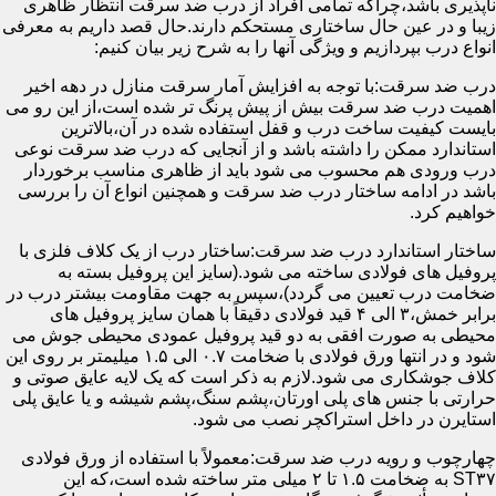
ناپذیری باشد،چراکه تمامی افراد از درب ضد سرقت انتظار ظاهری
زیبا و در عین حال ساختاری مستحکم دارند.حال قصد داریم به معرفی
انواع درب بپردازیم و ویژگی آنها را به شرح زیر بیان کنیم:
درب ضد سرقت:با توجه به افزایش آمار سرقت منازل در دهه اخیر
اهمیت درب ضد سرقت بیش از پیش پرنگ تر شده است،از این رو می
بایست کیفیت ساخت درب و قفل استفاده شده در آن،بالاترین
استاندارد ممکن را داشته باشد و از آنجایی که درب ضد سرقت نوعی
درب ورودی هم محسوب می شود باید از ظاهری مناسب برخوردار
باشد در ادامه ساختار درب ضد سرقت و همچنین انواع آن را بررسی
خواهیم کرد.
ساختار استاندارد درب ضد سرقت:ساختار درب از یک کلاف فلزی با
پروفیل های فولادی ساخته می شود.(سایز این پروفیل بسته به
ضخامت درب تعیین می گردد)،سپس به جهت مقاومت بیشتر درب در
برابر خمش،۳ الی ۴ قید فولادی دقیقاً با همان سایز پروفیل های
محیطی به صورت افقی به دو قید پروفیل عمودی محیطی جوش می
شود و در انتها ورق فولادی با ضخامت ۰.۷ الی ۱.۵ میلیمتر بر روی این
کلاف جوشکاری می شود.لازم به ذکر است که یک لایه عایق صوتی و
حرارتی با جنس های پلی اورتان،پشم سنگ،پشم شیشه و یا عایق پلی
استایرن در داخل استراکچر نصب می شود.
چهارچوب و رویه درب ضد سرقت:معمولاً با استفاده از ورق فولادی
ST۳۷ به ضخامت ۱.۵ تا ۲ میلی متر ساخته شده است،که این