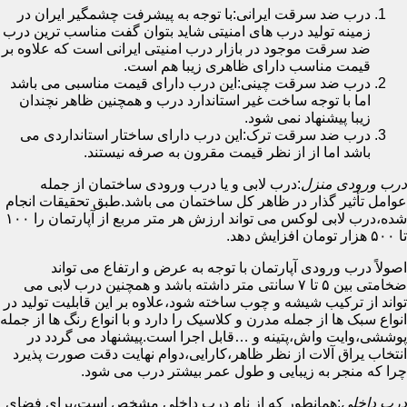
درب ضد سرقت ایرانی:با توجه به پیشرفت چشمگیر ایران در
زمینه تولید درب های امنیتی شاید بتوان گفت مناسب ترین درب
ضد سرقت موجود در بازار درب امنیتی ایرانی است که علاوه بر
قیمت مناسب دارای ظاهری زیبا هم است.
درب ضد سرقت چینی:این درب دارای قیمت مناسبی می باشد
اما با توجه ساخت غیر استاندارد درب و همچنین ظاهر نچندان
زیبا پیشنهاد نمی شود.
درب ضد سرقت ترک:این درب دارای ساختار استانداردی می
باشد اما از از نظر قیمت مقرون به صرفه نیستند.
درب ورودی منزل
:درب لابی و یا درب ورودی ساختمان از جمله
عوامل تأثیر گذار در ظاهر کل ساختمان می باشد.طبق تحقیقات انجام
شده،درب لابی لوکس می تواند ارزش هر متر مربع از آپارتمان را ۱۰۰
تا ۵۰۰ هزار تومان افزایش دهد.
اصولاً درب ورودی آپارتمان با توجه به عرض و ارتفاع می تواند
ضخامتی بین ۵ تا ۷ سانتی متر داشته باشد و همچنین درب لابی می
تواند از ترکیب شیشه و چوب ساخته شود،علاوه بر این قابلیت تولید در
انواع سبک ها از جمله مدرن و کلاسیک را دارد و با انواع رنگ ها از جمله
پوششی،وایت واش،پتینه و …قابل اجرا است.پیشنهاد می گردد در
انتخاب یراق آلات از نظر ظاهر،کارایی،دوام نهایت دقت صورت پذیرد
چرا که منجر به زیبایی و طول عمر بیشتر درب می شود.
درب داخلی
:همانطور که از نام درب داخلی مشخص است،برای فضای