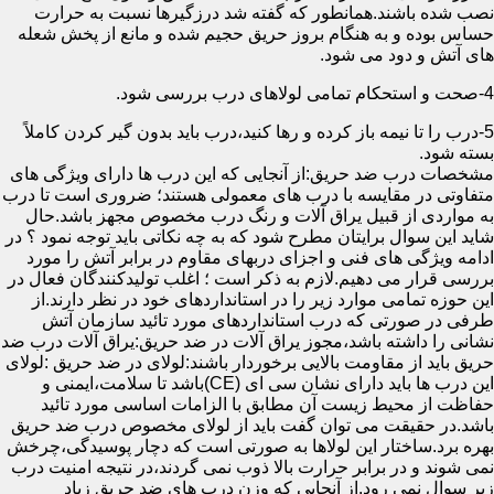
نصب شده باشند.همانطور که گفته شد درزگیرها نسبت به حرارت
حساس بوده و به هنگام بروز حریق حجیم شده و مانع از پخش شعله
های آتش و دود می شود.
4-صحت و استحکام تمامی لولاهای درب بررسی شود.
5-درب را تا نیمه باز کرده و رها کنید،درب باید بدون گیر کردن کاملاً
بسته شود.
مشخصات درب ضد حریق:از آنجایی که این درب ها دارای ویژگی های
متفاوتی در مقایسه با درب های معمولی هستند؛ ضروری است تا درب
به مواردی از قبیل یراق آلات و رنگ درب مخصوص مجهز باشد.حال
شاید این سوال برایتان مطرح شود که به چه نکاتی باید توجه نمود ؟ در
ادامه ویژگی های فنی و اجزای دربهای مقاوم در برابر آتش را مورد
بررسی قرار می دهیم.لازم به ذکر است ؛ اغلب تولیدکنندگان فعال در
این حوزه تمامی موارد زیر را در استانداردهای خود در نظر دارند.از
طرفی در صورتی که درب استانداردهای مورد تائید سازمان آتش
نشانی را داشته باشد،مجوز یراق آلات در ضد حریق:یراق آلات درب ضد
حریق باید از مقاومت بالایی برخوردار باشند:لولای در ضد حریق :لولای
این درب ها باید دارای نشان سی ای (CE)باشد تا سلامت،ایمنی و
حفاظت از محیط زیست آن مطابق با الزامات اساسی مورد تائید
باشد.در حقیقت می توان گفت باید از لولای مخصوص درب ضد حریق
بهره برد.ساختار این لولاها به صورتی است که دچار پوسیدگی،چرخش
نمی شوند و در برابر حرارت بالا ذوب نمی گردند،در نتیجه امنیت درب
زیر سوال نمی رود.از آنجایی که وزن درب های ضد حریق زیاد