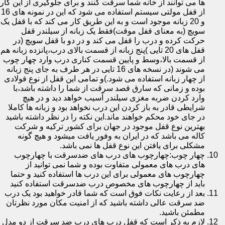
ها می توانند از خانه شما سرقت کنند و برای جلوگیری از این کار
از قفل مولتی سیستم استفاده می شود که این در نمونه های 16
و 20 زبانه موجود است و به این طریق کار می کند که با قفل یک
سویچ (به معنای قفل موقت)فقط یک زبانه از سیلندر قفل
حرکت کرده و درب را قفل می کند و در دو با قفل سویچ (در
قفل های 20 تایی )پنج زبانه از قسمت بالای درب،پانزده زبانه هم
از قسمت بالا،وسط و پایین قسمت کناری درب وارد چهار چوب
می شوند (در نسخه های 16 تایی در هر طرف به جای پنج زبانه
از چهار زبانه استفاده می شود.)و تمامی این قفل از نوع فولادی
بوده و زمانی که سارق قصد سرقت از شما را داشته باشد،با
وارد کردن ضربه مغزی سیلندر آسیب خواهد دید و در هیچ
شرایطی قادر به باز کردن این درب نخواهد بود و زبانه ها کاملا
در جای خود محکم خواهند ماند.این نکته را در نظر داشته باشید
بهترین نوع قفل موجود در جهان برای کشور ترکیه و شرکت
کاله می باشد که در ایران به وفور یافت میشود و هیچ گونه
مشکلی برای یافتن این نوع قفل ها نمی باشد.
چهار چوب:چهارچوب های درب های ضدسرقت با چهارچوب
های درب های معمولی متفاوت بوده و شما نمی توانید از
چهارچوب های معمولی برای این درب ها استفاده کنید و حتما
باید از چهارچوب های مخصوص درب ضدسرقت استفاده کنید
بعد از رعایت نکات فوق است که شما قادر خواهید بود یک درب
ضد سرقت عالی داشته باشید که از امنیت مکان مورد نظرتان
مطمئن باشید.
لازم به ذکر است که قفل درب های درب ضد سرقت از دو مدل