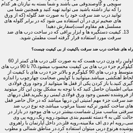
سویچی و گاوصندوقی می باشند و شما بسته به نیازتان هر کدام
را که نیاز داشته باشید می توانید تهیه کنید و همچنین شما می
توانید درب ضد سرقت خود را به صورت ضد گلوله (که از ورق
های ضخیم تری در آن استفاده می شود که در برابر گلوله های
مسلسل هم مقاوم است)سفارش دهید!
کیفیت دستگیره ها و ابزار یراقی که در ساخت درب های ضد
سرقت مورد استفاده قرار گرفته است مطمئن شوید.
راه های شناخت درب ضد سرقت باکیفیت از بی کیفیت چیست؟
اولین راه وزن درب هست که به صورت کلی درب های کمتر از 60
کیلوگرم جزء درب های بی کیفیت محسوب میشود،70 تا 90 درب های
متوسط و درب های 90 کیلوگرم و بالاتر جزء درب های با کیفیت از
لحاظ آهنکشی میباشد.میتوانید با کولیس ضخامت چهارچوب را اندازه
گیری کنید.با باز کردن یکی از قفل ها میتوانید از وجود ورق فولادی
میانی اطمینان حاصل کنید که با توجه به مشکل بودن این کار میتونید
از فروشنده تضمین وجود ورق فولادی ایمنی رو بگیرید.قفل دربهای
ضد سرقت جزء مهم امنیتی این دربها میباشد که در حال حاضر قفل
های ساخت کشور ترکیه نسبتا مرغوب میباشد.چه نوع درب ضد
سرقتی مناسب منزل شماست.بیشتر درب های موجود در بازار در
حالت کلی به 4 دسته تقسیم بندی میشود.رویه رنگ،رویه پی وی
سی،رویه ام دی اف ملامینه،رویه فلز،در داخل آپارتمان با راهروی
پوشیده هرنوع دربی میتوان استفاده کرد.در مناطق شمالی و مطوب