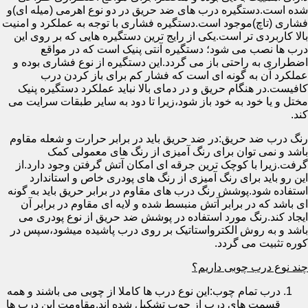
شده است.دستگیره درب های ضد حریق در دو نوع اهرمی (میله ای)و
فشاری (تاچ)موجود است.دستگیره فشاری با توجه به عملکرد و امنیت
بالا کاربردی تر است.یکی از رایج ترین دستگیره هایی که بر روی این
درب ها نصب می شود؛ دستگیره آنتی پنیک است که در مواقع
اضطراری به راحتی باز می گردد.این دستگیره از نوع فشاری بوده و
عملکرد آن به گونه ای است که فشار کم برای باز کردن درب
کافیست.در هنگام حریق و در دمای بالا نباید عملکرد دستگیره پنیک
مختل و یا خود به خود باز شود،زیرا تا دود به سایر طبقات سرایت می
کند.
رنگ درب ضد حریق:در ضد حریق باید در برابر حرارت و شعله مقاوم
باشد و نمی توان برای رنگ آمیزی از رنگ های معمولی کمک
گرفت.زیرا با کوچک ترین جرقه ای امکان آتش گرفتن وجود دارد.از
این رو باید برای رنگ آمیزی از رنگ های پودری خاص و استاندارد
استفاده شود.پوشش رنگ درب های مقاوم در برابر حریق باید به گونه
ای باشد که در برابر آتش منبسط شده و لایه ای مقاوم در برابر آن
ایجاد کند.رنگ مورد استفاده در پوشش ضد حریق از نوع پودری می
باشد و به روش الکترواستاتیک بر روی درب پاشیده میشود،سپس در
کوره تثبیت می گردد.
چند نوع درب چوبی داریم؟
درب تمام چوب:این نوع درب ها کاملا از چوبی می باشند و همه
قسمت های درب از چوب تشکیل شده اند.مقاومت این درب ها