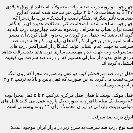
چهارچوب و رویه درب ضد سرقت:معمولاً با استفاده از ورق فولادی
ST۳۷ به ضخامت ۱.۵ تا ۲ میلی متر ساخته شده است،که این
ضخامت تأثیر شگرفی هنگام نصب و استحکام درب دارد،چرا که
چهارچوب ساخته شده با ضخامت کم مشکلات عدیده ای را هنگام
نصب برای نصاب به همراه دارد.نحوه ساخت چهارچوب درب باید به
گونه ای باشد که احتمال باز کردن درب بدون قفل کردن آن میسر
نباشد امروزه در برخی از کارگاه های تولیدی و کارخانه درب ضد
سرقت به جهت عدم آشنایی تولید کنندگان از استراکچر درب های
ضدسرقت و به جهت عدم مهندسی سازی درب های ضدسرقت شاهد
دزدی های عدیده از منازلی هستیم که از درب ضد سرقت بی کیفیت
استفاده کرده اند.
قفل درب ضد سرقت:ترکیب دو قفل به صورت مجزا که روی لنگه
درب نصب می گردد به این صورت که قفل پایین و بالا به ترتیب ۴ و ۳
زبانه پیستونی است.
قفل مولتی پوینت:یا همان قفل مرکزی،ترکیب ۳ تا ۵ قفل مجزا بوده
که توسط یک میله یا اهرم به صورت یک پارچه عمل می کنند،قفل های
مولتی پوینت وارداتی در ایران معمولاً دارای ۱۴ زبانه پیستونی است.
انواع درب ضد سرقت
سه نوع درب ضد سرقت به شرح زیر در بازار ایران موجود است: