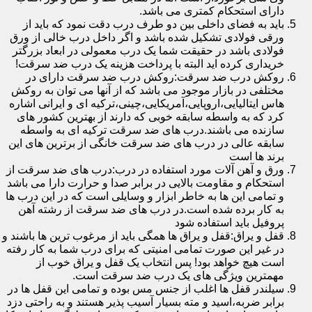
دارای استحکام کمتری می باشد.
باید به فضای داخلی بین دو طرف درب دقت نمود که باید از
ورقی فولادی تشکیل شده باشد و اگر داخل درب خالی از ورق
فولادی باشد در حقیقت شما یک درب معمولی در ابعاد بزرگتر
خریداری کرده اید البته با پرداخت هزینه یک درب ضد سرقت!
روکش درب ضد سرقت:روکش درب ضد سرقت دارای در
مختلفی در بازار موجود می باشد که از آنها می توان به روکش
هاس ایتالیایی،اروپایی،آمریکایی،چینی،ترکیه ای و ایرانی اشاره
کرد که به واسطه سابقه خوبی که دارند از بهترین کشور های
سازنده می باشند.درب های ضد سرقت ترکیه ای به واسطه
سابقه عالی در درب های ضد سرقت خانگی از برترین های این
برند ها است
ورق و آهن آلات مورد استفاده در درب:درب های ضد سرقت از
استحکام و مقاومت بالایی در برابر صدا و حرارت دارا می باشد
و تمامی این ها به خاطر ابزار و وسایلی است که در این درب ها
به کار برده شده است.در درب های ضد سرقت از رشته آهن
پروفیل باید استفاده شود
قفل و یراق:قفل و یراق ها همگی باید از مرغوب ترین ها باشند و
در غیر این صورت تمامی امنیتی که برای درب شما به کار رفته
است هیچ خواهد بود! پس انتخاب یک قفل و یراق خوب از
مهمترین ویژگی های یک درب ضد سرقت است.
سیلندر قفل ها اغلب از جنس مس بوده و تمامی این قفل ها در
برابر ضربه،اسید و مته بسیار آسیب پذیر هستند و به راحتی دزد