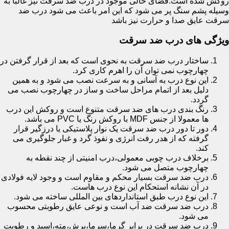
روکش شده است.فضای خالی موجود در درب ضد سرقت نیز غالبا به
وسیله پشم سنگ پر می شود که این امر باعث می شود درب ضد
سرقت عایق صدا و حرارت نیز باشد
ویژگی های درب ضد سرقت
ساختار درب ضد سرقت به نحوی است که بعد از قرار گرفتن در
چهارچوب نمی توان آن را اهرم کاری کرد.
این نوع درب به آسانی و به سرعت نصب می شود و به همین
دلیل بعد از اتمام مراحل ساخت و ساز در چهارچوب نصب می
گردد.
رنگ بندی درب های ضد سرقت متنوع است و روکش این درب
ها معمولا از جنس MDF با روکش رنگ یا PVC می باشد.
دور تا دور درب ضد سرقت یک نوار پلاستیکی یا درزگیر قرار
گرفته که از هدر رفت انرژی و نفوذ گرد و غبار جلوگیری می
کند.
برخلاف درب چوبی معمولی،درب امنیتی از چند نقطه به
چهارچوب متصل می شود.
درب ضد سرقت بسیار محکم و مقاوم است و وجود لایه فولادی
در آن نشانه استحکام این نوع درب هاست.
این نوع درب طبق استانداردهای بین المللی ساخته می شود.
درب ضد سرقت ضد آب است و نوعی عایق رطوبتی محسوب
می شود.
درب ضد سرقت در برابر گرما،سرما،برش،مته،اسید و رطوبت