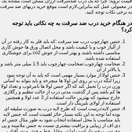
قیمت نروید؛ چرا که یک درب ضدسرقت ارزان ممکن است مشابه یک
در معمولی عمل کند.بنابراین،لازم است موقع خرید دربهای ضد سرقت
به برخی نکات توجه کنید.
در هنگام خرید درب ضد سرقت به چه نکاتی باید توجه
کرد؟
جنس چهارچوب درب ضد سرقت :که باید فلز به کار رفته در آن
از آلیاژ خوب و با کیفیت باشد و محل اتصال ورق ها جوش کاری
مناسبی داشته باشند و بهتر است از جوش co2 برای جوشکاری
استفاده شده باشد.
ضخامت چهارچوب:ضخامت چهارچوب باید 1.5 میلی متر باشد و
یا بالاتر از آن
جنس لولا:از موارد بسیار مهمی است که باید به آن توجه نمود
زیرا لنگه درب بر روی این لولا ها میچرخد و باید بتواند به آسانی
وزن درب را تحمل کند که اگر جنس لولا ها نامرغوب و تعداد لولا
ها کم باشد پس از گذشت مدتی درب از حالت تنظیم و رگلاژی
خارج میشود که بهترین حالت استفاده از 3 عدد لولا و همچنین
استفاده از لولای بلبرینگ دار است.
جنس لایه:درست است که طرح لایه درب به صورت سلیقه ای
بوده اما توجه به این نکته بسیار حائز اهمیت است که جنس لایه
باید متناسب با محل استفاده انتخاب شود به طور مثال جنس ام
دی اف از زیبایی و براقیت بیشتری نسبت به جنس ملامینه و پی
وی سی برخوردار است اما در مقابل خط و خش و نور آفتاب