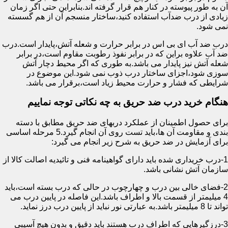
آن به طور پیوسته در کنار هم قرار گرفته اند.بنابراین حتی اگر زمان
زیادی از درب ضدآب استفاده کنید،ساختار منسجم آن از هم گسسته
نمی شود.
درب ضد آب ای بی اس در برابر حرارت و شعله آتش،پایدار است.درب
ضد آب علاوه براین که در برابر نفوذ رطوبت مقاوم است،در برابر
شعله آتش نیز پایدار می باشد.به طوری که اگر محیط دچار آتش
سوزی شود،اجزای ساختار درب ذوب نمی شود.این موضوع در
شرایطی که فشار و حرارت محیط زیاد است،برقرار می باشد.
هنگام خرید درب ضد حریق به چه نکاتی توجه نماییم
برای حصول اطمینان از عملکرد دربهای ضد حریق مطابق با دسته
بندی و مقاومت آن ها،باید تست روی آن انجام گیرد.5 مرحله اساسی
برای آزمایش در ضد حریق به شرح زیر انجام می گیرد:
1-درب خریداری شده باید دارای گواهینامه فنی و تائیدیه اصالت کالا از
سازمان آتش نشانی باشد.
2-فضای خالی بین درب و چهارچوب در حالی که درب بسته است،باید
4 میلیمتر از قسمت بالا و اطراف باشد.این فاصله در پایین درب می
تواند تا 8 میلیمتر باشد.به عبارتی نور نباید از پایین درب درز نماید.
3-درزگیرهایی که اطراف درب هستند باید دقیق و بدون هیچ آسیبی