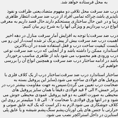
به محل فرستاده خواهد شد.
درب ضد سرقت محل تلاقی دو مفهوم متضاد،یعنی ظرافت و نفوذ
ناپذیری باشد،چراکه تمامی افراد از درب ضد سرقت انتظار ظاهری
زیبا و در عین حال ساختاری مستحکم دارند.حال قصد داریم به معرفی
انواع درب بپردازیم و ویژگی آنها را به شرح زیر بیان کنیم:
درب ضد سرقت:با توجه به افزایش آمار سرقت منازل در دهه اخیر
اهمیت درب ضد سرقت بیش از پیش پرنگ تر شده است،از این رو می
بایست کیفیت ساخت درب و قفل استفاده شده در آن،بالاترین
استاندارد ممکن را داشته باشد و از آنجایی که درب ضد سرقت نوعی
درب ورودی هم محسوب می شود باید از ظاهری مناسب برخوردار
باشد در ادامه ساختار درب ضد سرقت و همچنین انواع آن را بررسی
خواهیم کرد.
ساختار استاندارد درب ضد سرقت:ساختار درب از یک کلاف فلزی با
پروفیل های فولادی ساخته می شود.(سایز این پروفیل بسته به
ضخامت درب تعیین می گردد)،سپس به جهت مقاومت بیشتر درب در
برابر خمش،۳ الی ۴ قید فولادی دقیقاً با همان سایز پروفیل های
محیطی به صورت افقی به دو قید پروفیل عمودی محیطی جوش می
شود و در انتها ورق فولادی با ضخامت ۰.۷ الی ۱.۵ میلیمتر بر روی این
کلاف جوشکاری می شود.لازم به ذکر است که یک لایه عایق صوتی و
حرارتی با جنس های پلی اورتان،پشم سنگ،پشم شیشه و یا عایق پلی
استایرن در داخل استراکچر نصب می شود.