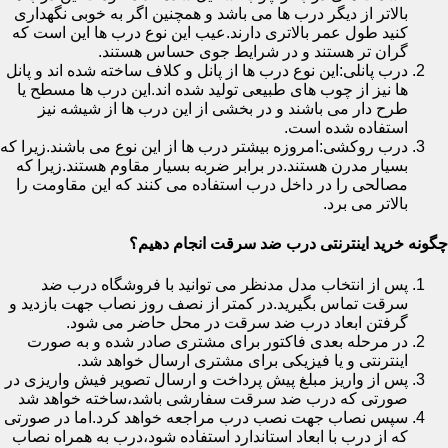
بالاتر از دیگر درب ها می باشد و همچنین اگر به خوبی نگهداری
کنید طول عمر بالاتری دارند.عیب این نوع درب ها این است که
گران تر هستند و در شرایط جوی حساس هستند.
درب پانلی:این نوع درب ها از پانل و کلاف ساخته شده اند و پانل
ها نیز از چوب های طبیعی تولید شده اند.این درب ها مسطح یا
طرح دار می باشند و در بخشی از این درب ها از شیشه نیز
استفاده شده است.
درب روکشی:امروزه بیشتر درب ها از این نوع می باشند.زیرا که
بسیار مدرن هستند.در برابر ضربه بسیار مقاوم هستند.زیرا که
مصالحی را در داخل درب استفاده می کنند که این مقاومت را
بالاتر می برد.
چگونه خرید اینترنتی درب ضد سرقت انجام دهیم؟
پس از انتخاب مدل مدنظر می توانید با فروشگاه درب ضد
سرقت تماس بگیرید.در کمتر از نصف روز نصاب جهت بازدید و
گرفتن ابعاد درب ضد سرقت در محل حاضر می شود.
در مرحله بعدی فاکتور برای مشتری صادر شده و به صورت
اینترنتی و یا فیزیکی برای مشتری ارسال خواهد شد.
پس از واریز مبلغ پیش پرداخت و ارسال تصویر فیش واریزی در
صورتی که درب ضد سرقت سفارشی باشد،ساخته خواهد شد
سپس نصاب جهت نصب درب مراجعه خواهد کرد.اما در صورتی
که از درب با ابعاد استاندارد استفاده شود،درب به همراه نصاب