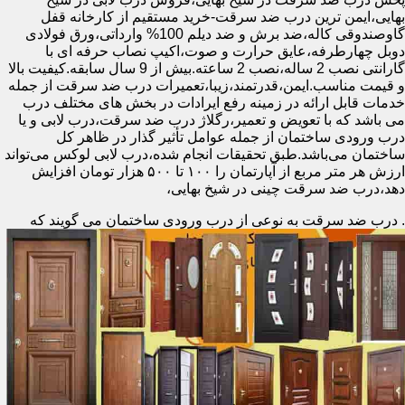
بهایی،ایمن ترین درب ضد سرقت-خرید مستقیم از کارخانه قفل
گاوصندوقی کاله،ضد برش و ضد دیلم 100% وارداتی،ورق فولادی
دوبل چهارطرفه،عایق حرارت و صوت،اکیپ نصاب حرفه ای با
گارانتی نصب 2 ساله،نصب 2 ساعته.بیش از 9 سال سابقه.کیفیت بالا
و قیمت مناسب.ایمن،قدرتمند،زیبا،تعمیرات درب ضد سرقت از جمله
خدمات قابل ارائه در زمینه رفع ایرادات در بخش های مختلف درب
می باشد که با تعویض و تعمیر،رگلاژ درب ضد سرقت،درب لابی و یا
درب ورودی ساختمان از جمله عوامل تأثیر گذار در ظاهر کل
ساختمان می‌باشد.طبق تحقیقات انجام شده،درب لابی لوکس می‌تواند
ارزش هر متر مربع از آپارتمان را ۱۰۰ تا ۵۰۰ هزار تومان افزایش
دهد،درب ضد سرقت چینی در شیخ بهایی،
.
درب ضد سرقت به نوعی از درب ورودی ساختمان می گویند که