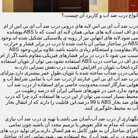
انواع درب ضد آب و کاربرد آن چیست؟
درب ضد آب ای بی اس لایه های درونی درب ضد آب ای بی اس از ام
دی اف است.لایه های میانی همان لایه ای است که با ABS،پوشانده
می شود.لایه های انتهایی نیز از رویه ی پلاستیکی تشکیل شده اند.وجود
ABS در ساختار میانی آن باعث شده تا درب در برابر فشار و حرارت
بالا،مقاومت و استحکام زیادی داشته باشد.علاوه براین،وجود ABS
سبب می شود تا درب در برابر فشارهای فیزیکی،مقاوم باشد.اگر از ام
دی اف در ساخت درب ABS استفاده نشود،می توان از نئوپان استفاده
کرد.انتخاب نئوپان در افزایش کیفیت درب،نقش بسزایی دارد.به
بیانی،درب ضدآب ساخته شده با نئوپان،طول عمر بیشتری دارد.مزایای
درب ضد آب ای بی اس عبارتند از:درب ضد آب با تمامی شرایط آب و
هوایی سازگار است،محدودیت خاصی برای استفاده از درب ضد آب
وجود ندارد.حتی در شهرهای شمالی ایران که درصد رطوبت در
محیط،بسیار است،می توان از این درب ها استفاده کرد.چرا که درب
های ضد بخار ABS تا 99 درصد،این قابلیت را دارند که از انتقال بخار
آب به محیط،جلوگیری کنند.
نگهداری از درب ضد آب،آسان می باشد.با تهیه ی درب ضد آب نیازی
نیست که مدام به فکر تعویض یا ترمیم مجدد آن باشید.چون تمامی
اجزای ساختار آن به طور کامل به هم اتصال دارند.برای تولید درب های
مقاوم در برابر نفوذ آب از پیچ استفاده نمی شود.تمامی اجزای ساختار