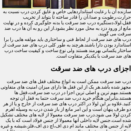
سازنده آن با رعایت استانداردهایی خاص و عایق کردن درب نسبت به
حرارت،رطوبت و صدا،آن را قادر ساخته تا بتواند از تخریب
قفل،لولا،دستگیره درب ضد سرقت یا بدنه جلوگیری کرده و در نهایت
مانع از ورود دزد به محل مورد نظر بشود.از این رو به آن ها درب ضد
سرقت می گویند.
درب های ضد سرقت از لحاظ فنی و ساختاری باید مولفه هایی را برا
استاندارد بودن دارا باشند.هرچند به طور کلی درب های ضد سرقت از
ساختار یکسانی بهرمند هستند ولی نوع ساخت و کیفیت ساخت درب
های ضد سرقت با یکدیکر متفاوت است.
اجزای درب های ضد سرقت
درب ضد سرقت ممکن است به انواع مختلف قفل های ضد سرقت
مجهز شده باشد.هر یک از این قفل ها دارای میزان امنیت های متفاوتی
هستند.مهم ترین و اصلی ترین اجزا در درب ضد سرقت،قفل ها
هستند.بنابراین هنگام خرید درب ضد سرقت حتما به قفل آن توجه
کنید.علاوه بر این لولا در اکثر درب های ضد سرقت از خارج و یا از هر
دو طرف پنهان است و این امر مانع از باز شدن درب به وسیله اهرم
کردن لولا می شود.درب ضد سرقت معمولا از لایه های مختلف تشکیل
شده است.جنس لایه داخلی آنها معمولا از جنس فولاد است که با یک
لایه از جنس های مختلف مانند ام دی اف،اچ دی اف،فلز،شیشه و غیره