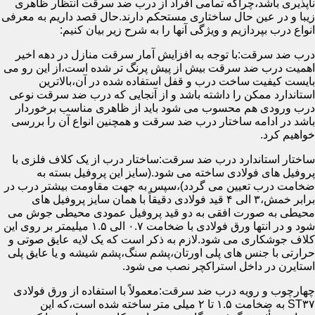
ناپذیری باشد،چراکه تمامی افراد از درب ضد سرقت انتظار ظاهری
زیبا و در عین حال ساختاری مستحکم دارند.حال قصد داریم به معرفی
انواع درب بپردازیم و ویژگی آنها را به شرح زیر بیان کنیم:
درب ضد سرقت:با توجه به افزایش آمار سرقت منازل در دهه اخیر
اهمیت درب ضد سرقت بیش از پیش پرنگ تر شده است،از این رو می
بایست کیفیت ساخت درب و قفل استفاده شده در آن،بالاترین
استاندارد ممکن را داشته باشد و از آنجایی که درب ضد سرقت نوعی
درب ورودی هم محسوب می شود باید از ظاهری مناسب برخوردار
باشد در ادامه ساختار درب ضد سرقت و همچنین انواع آن را بررسی
خواهیم کرد.
ساختار استاندارد درب ضد سرقت:ساختار درب از یک کلاف فلزی با
پروفیل های فولادی ساخته می شود.(سایز این پروفیل بسته به
ضخامت درب تعیین می گردد)،سپس به جهت مقاومت بیشتر درب در
برابر خمش،۳ الی ۴ قید فولادی دقیقاً با همان سایز پروفیل های
محیطی به صورت افقی به دو قید پروفیل عمودی محیطی جوش می
شود و در انتها ورق فولادی با ضخامت ۰.۷ الی ۱.۵ میلیمتر بر روی این
کلاف جوشکاری می شود.لازم به ذکر است که یک لایه عایق صوتی و
حرارتی با جنس های پلی اورتان،پشم سنگ،پشم شیشه و یا عایق پلی
استایرن در داخل استراکچر نصب می شود.
چهارچوب و رویه درب ضد سرقت:معمولاً با استفاده از ورق فولادی
ST۳۷ به ضخامت ۱.۵ تا ۲ میلی متر ساخته شده است،که این