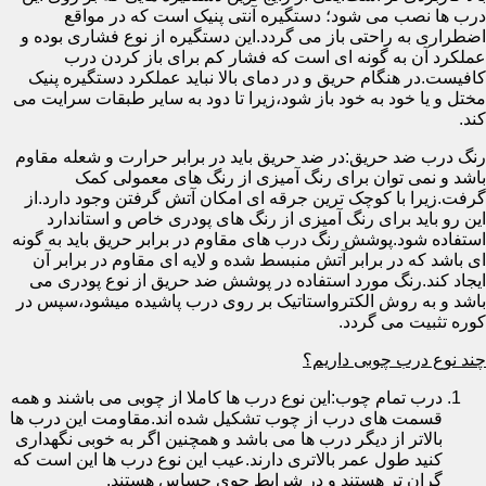
درب ها نصب می شود؛ دستگیره آنتی پنیک است که در مواقع
اضطراری به راحتی باز می گردد.این دستگیره از نوع فشاری بوده و
عملکرد آن به گونه ای است که فشار کم برای باز کردن درب
کافیست.در هنگام حریق و در دمای بالا نباید عملکرد دستگیره پنیک
مختل و یا خود به خود باز شود،زیرا تا دود به سایر طبقات سرایت می
کند.
رنگ درب ضد حریق:در ضد حریق باید در برابر حرارت و شعله مقاوم
باشد و نمی توان برای رنگ آمیزی از رنگ های معمولی کمک
گرفت.زیرا با کوچک ترین جرقه ای امکان آتش گرفتن وجود دارد.از
این رو باید برای رنگ آمیزی از رنگ های پودری خاص و استاندارد
استفاده شود.پوشش رنگ درب های مقاوم در برابر حریق باید به گونه
ای باشد که در برابر آتش منبسط شده و لایه ای مقاوم در برابر آن
ایجاد کند.رنگ مورد استفاده در پوشش ضد حریق از نوع پودری می
باشد و به روش الکترواستاتیک بر روی درب پاشیده میشود،سپس در
کوره تثبیت می گردد.
چند نوع درب چوبی داریم؟
درب تمام چوب:این نوع درب ها کاملا از چوبی می باشند و همه
قسمت های درب از چوب تشکیل شده اند.مقاومت این درب ها
بالاتر از دیگر درب ها می باشد و همچنین اگر به خوبی نگهداری
کنید طول عمر بالاتری دارند.عیب این نوع درب ها این است که
گران تر هستند و در شرایط جوی حساس هستند.