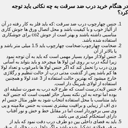
در هنگام خرید درب ضد سرقت به چه نکاتی باید توجه
کرد؟
جنس چهارچوب درب ضد سرقت :که باید فلز به کار رفته در آن
از آلیاژ خوب و با کیفیت باشد و محل اتصال ورق ها جوش کاری
مناسبی داشته باشند و بهتر است از جوش co2 برای جوشکاری
استفاده شده باشد.
ضخامت چهارچوب:ضخامت چهارچوب باید 1.5 میلی متر باشد و
یا بالاتر از آن
جنس لولا:از موارد بسیار مهمی است که باید به آن توجه نمود
زیرا لنگه درب بر روی این لولا ها میچرخد و باید بتواند به آسانی
وزن درب را تحمل کند که اگر جنس لولا ها نامرغوب و تعداد لولا
ها کم باشد پس از گذشت مدتی درب از حالت تنظیم و رگلاژی
خارج میشود که بهترین حالت استفاده از 3 عدد لولا و همچنین
استفاده از لولای بلبرینگ دار است.
جنس لایه:درست است که طرح لایه درب به صورت سلیقه ای
بوده اما توجه به این نکته بسیار حائز اهمیت است که جنس لایه
باید متناسب با محل استفاده انتخاب شود به طور مثال جنس ام
دی اف از زیبایی و براقیت بیشتری نسبت به جنس ملامینه و پی
وی سی برخوردار است اما در مقابل خط و خش و نور آفتاب
دارای استحکام کمتری می باشد.
باید به فضای داخلی بین دو طرف درب دقت نمود که باید از
ورقی فولادی تشکیل شده باشد و اگر داخل درب خالی از ورق