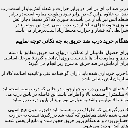
درب ضد آب ای بی اس در برابر حرارت و شعله آتش،پایدار است.درب
ضد آب علاوه براین که در برابر نفوذ رطوبت مقاوم است،در برابر
شعله آتش نیز پایدار می باشد.به طوری که اگر محیط دچار آتش
سوزی شود،اجزای ساختار درب ذوب نمی شود.این موضوع در
شرایطی که فشار و حرارت محیط زیاد است،برقرار می باشد.
هنگام خرید درب ضد حریق به چه نکاتی توجه نماییم
برای حصول اطمینان از عملکرد دربهای ضد حریق مطابق با دسته
بندی و مقاومت آن ها،باید تست روی آن انجام گیرد.5 مرحله اساسی
برای آزمایش در ضد حریق به شرح زیر انجام می گیرد:
1-درب خریداری شده باید دارای گواهینامه فنی و تائیدیه اصالت کالا از
سازمان آتش نشانی باشد.
2-فضای خالی بین درب و چهارچوب در حالی که درب بسته است،باید
4 میلیمتر از قسمت بالا و اطراف باشد.این فاصله در پایین درب می
تواند تا 8 میلیمتر باشد.به عبارتی نور نباید از پایین درب درز نماید.
3-درزگیرهایی که اطراف درب هستند باید دقیق و بدون هیچ آسیبی
نصب شده باشند.همانطور که گفته شد درزگیرها نسبت به حرارت
حساس بوده و به هنگام بروز حریق حجیم شده و مانع از پخش شعله
های آتش و دود می شود.