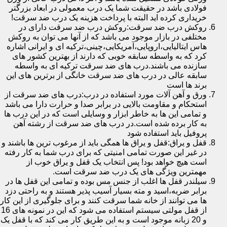
فولادی باشد در حقیقت شما یک درب معمولی در ابعاد بزرگتر
خریداری کرده اید البته با پرداخت هزینه یک درب ضد سرقت!
روکش درب ضد سرقت:روکش درب ضد سرقت دارای در
مختلفی در بازار موجود می باشد که از آنها می توان به روکش
هاس ایتالیایی،اروپایی،آمریکایی،چینی،ترکیه ای و ایرانی اشاره
کرد که به واسطه سابقه خوبی که دارند از بهترین کشور های
سازنده می باشند.درب های ضد سرقت ترکیه ای به واسطه
سابقه عالی در درب های ضد سرقت خانگی از برترین های این
برند ها است
ورق و آهن آلات مورد استفاده در درب:درب های ضد سرقت از
استحکام و مقاومت بالایی در برابر صدا و حرارت دارا می باشد
و تمامی این ها به خاطر ابزار و وسایلی است که در این درب ها
به کار برده شده است.در درب های ضد سرقت از رشته آهن
پروفیل باید استفاده شود
قفل و یراق:قفل و یراق ها همگی باید از مرغوب ترین ها باشند و
در غیر این صورت تمامی امنیتی که برای درب شما به کار رفته
است هیچ خواهد بود! پس انتخاب یک قفل و یراق خوب از
مهمترین ویژگی های یک درب ضد سرقت است.
سیلندر قفل ها اغلب از جنس مس بوده و تمامی این قفل ها در
برابر ضربه،اسید و مته بسیار آسیب پذیر هستند و به راحتی دزد
ها می توانند از خانه شما سرقت کنند و برای جلوگیری از این کار
از قفل مولتی سیستم استفاده می شود که این در نمونه های 16
و 20 زبانه موجود است و به این طریق کار می کند که با قفل یک