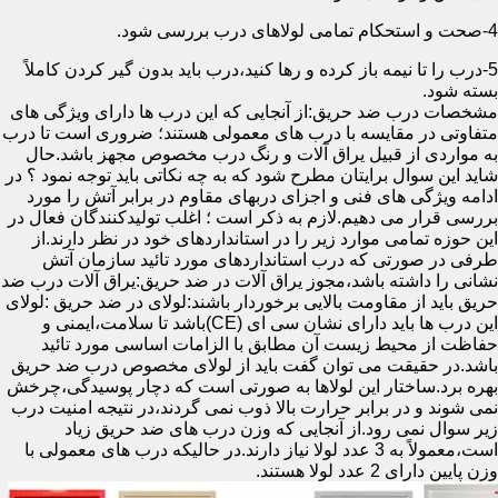
4-صحت و استحکام تمامی لولاهای درب بررسی شود.
5-درب را تا نیمه باز کرده و رها کنید،درب باید بدون گیر کردن کاملاً
بسته شود.
مشخصات درب ضد حریق:از آنجایی که این درب ها دارای ویژگی های
متفاوتی در مقایسه با درب های معمولی هستند؛ ضروری است تا درب
به مواردی از قبیل یراق آلات و رنگ درب مخصوص مجهز باشد.حال
شاید این سوال برایتان مطرح شود که به چه نکاتی باید توجه نمود ؟ در
ادامه ویژگی های فنی و اجزای دربهای مقاوم در برابر آتش را مورد
بررسی قرار می دهیم.لازم به ذکر است ؛ اغلب تولیدکنندگان فعال در
این حوزه تمامی موارد زیر را در استانداردهای خود در نظر دارند.از
طرفی در صورتی که درب استانداردهای مورد تائید سازمان آتش
نشانی را داشته باشد،مجوز یراق آلات در ضد حریق:یراق آلات درب ضد
حریق باید از مقاومت بالایی برخوردار باشند:لولای در ضد حریق :لولای
این درب ها باید دارای نشان سی ای (CE)باشد تا سلامت،ایمنی و
حفاظت از محیط زیست آن مطابق با الزامات اساسی مورد تائید
باشد.در حقیقت می توان گفت باید از لولای مخصوص درب ضد حریق
بهره برد.ساختار این لولاها به صورتی است که دچار پوسیدگی،چرخش
نمی شوند و در برابر حرارت بالا ذوب نمی گردند،در نتیجه امنیت درب
زیر سوال نمی رود.از آنجایی که وزن درب های ضد حریق زیاد
است،معمولاً به 3 عدد لولا نیاز دارند.در حالیکه درب های معمولی با
وزن پایین دارای 2 عدد لولا هستند.