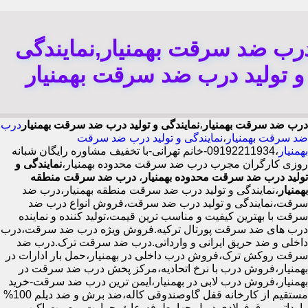
رب ضد سرقت بهمنیار,نمایندگی
و تولید درب ضد سرقت بهمنیار
درب ضد سرقت بهمنیار
،
نمایندگی و تولید درب ضد سرقت بهمنیار
درب
ضد سرقت بهمنیار
،
نمایندگی و تولید درب ضد سرقت
بهمنیار
،09192211934-خانم تهرانی-با تخفیف مشاوره رایگان شبانه
روزی کارگران مجرب درب ضد سرقت محدوده بهمنیار،
نمایندگی و
تولید درب ضد سرقت محدوده بهمنیار
،
درب ضد سرقت منطقه
بهمنیار
،نمایندگی و تولید درب ضد سرقت منطقه بهمنیار،درب ضد
سرقت،نمایندگی و تولید درب ضد سرقت،فروش انواع درب ضد
سرقت با بهترین کیفیت و مناسب ترین قیمت،تولید کننده و نماینده
درب های ضد سرقت پورتال ترکیه.فروش ویژه درب ضد سرقت،درب
داخلی و ضد حریق ایرانی و وارداتی.درب ضد سرقت ترک.درب ضد
سرقت روکش ترک،فروش درب داخلی در بهمنیار،حمل بار ادارات در
بهمنیار،فروش درب با نرخ اتحادیه،مرکز پخش درب ضد سرقت در
بهمنیار،فروش درب لابی در بهمنیار،ایمن ترین درب ضد سرقت-خرید
مستقیم از کارخانه قفل گاوصندوقی کاله،ضد برش و ضد دیلم 100%
وارداتی،ورق فولادی دوبل چهارطرفه،عایق حرارت و صوت،اکیپ