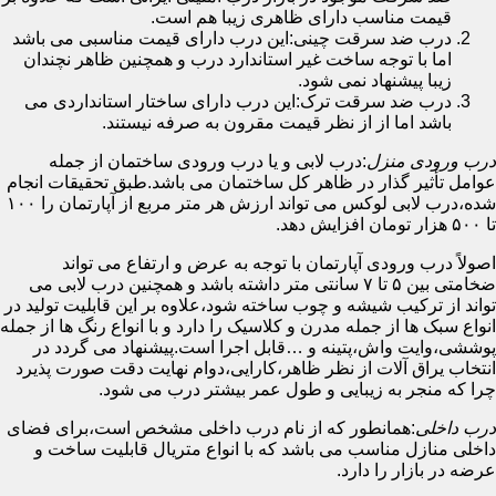
قیمت مناسب دارای ظاهری زیبا هم است.
درب ضد سرقت چینی:این درب دارای قیمت مناسبی می باشد
اما با توجه ساخت غیر استاندارد درب و همچنین ظاهر نچندان
زیبا پیشنهاد نمی شود.
درب ضد سرقت ترک:این درب دارای ساختار استانداردی می
باشد اما از از نظر قیمت مقرون به صرفه نیستند.
درب ورودی منزل
:درب لابی و یا درب ورودی ساختمان از جمله
عوامل تأثیر گذار در ظاهر کل ساختمان می باشد.طبق تحقیقات انجام
شده،درب لابی لوکس می تواند ارزش هر متر مربع از آپارتمان را ۱۰۰
تا ۵۰۰ هزار تومان افزایش دهد.
اصولاً درب ورودی آپارتمان با توجه به عرض و ارتفاع می تواند
ضخامتی بین ۵ تا ۷ سانتی متر داشته باشد و همچنین درب لابی می
تواند از ترکیب شیشه و چوب ساخته شود،علاوه بر این قابلیت تولید در
انواع سبک ها از جمله مدرن و کلاسیک را دارد و با انواع رنگ ها از جمله
پوششی،وایت واش،پتینه و …قابل اجرا است.پیشنهاد می گردد در
انتخاب یراق آلات از نظر ظاهر،کارایی،دوام نهایت دقت صورت پذیرد
چرا که منجر به زیبایی و طول عمر بیشتر درب می شود.
درب داخلی
:همانطور که از نام درب داخلی مشخص است،برای فضای
داخلی منازل مناسب می باشد که با انواع متریال قابلیت ساخت و
عرضه در بازار را دارد.