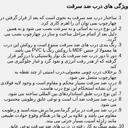
ویژگی های درب ضد سرقت
ساختار درب ضد سرقت به نحوی است که بعد از قرار گرفتن در
چهارچوب نمی توان آن را اهرم کاری کرد.
این نوع درب به آسانی و به سرعت نصب می شود و به همین
دلیل بعد از اتمام مراحل ساخت و ساز در چهارچوب نصب می
گردد.
رنگ بندی درب های ضد سرقت متنوع است و روکش این درب
ها معمولا از جنس MDF با روکش رنگ یا PVC می باشد.
دور تا دور درب ضد سرقت یک نوار پلاستیکی یا درزگیر قرار
گرفته که از هدر رفت انرژی و نفوذ گرد و غبار جلوگیری می
کند.
برخلاف درب چوبی معمولی،درب امنیتی از چند نقطه به
چهارچوب متصل می شود.
درب ضد سرقت بسیار محکم و مقاوم است و وجود لایه فولادی
در آن نشانه استحکام این نوع درب هاست.
این نوع درب طبق استانداردهای بین المللی ساخته می شود.
درب ضد سرقت ضد آب است و نوعی عایق رطوبتی محسوب
می شود.
درب ضد سرقت در برابر گرما،سرما،برش،مته،اسید و رطوبت
مقاوم می باشد و علاوه بر این ها در هنگام وقوع حوادث طبیعی
مانند زلزله آسیب بسیار جزئی می بیند.
پشم سنگ به کار رفته در درب های ضد سرقت نوعی عایق