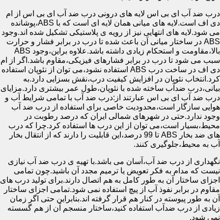
درب ضد آب ای بی اس لایه های درونی درب ضد آب ای بی اس از ام
دی اف است.لایه های میانی همان لایه ای است که با ABS،پوشانده
می شود.لایه های انتهایی نیز از رویه ی پلاستیکی تشکیل شده اند.وجود
ABS در ساختار میانی آن باعث شده تا درب در برابر فشار و حرارت
بالا،مقاومت و استحکام زیادی داشته باشد.علاوه براین،وجود ABS
سبب می شود تا درب در برابر فشارهای فیزیکی،مقاوم باشد.اگر از ام
دی اف در ساخت درب ABS استفاده نشود،می توان از نئوپان استفاده
کرد.انتخاب نئوپان در افزایش کیفیت درب،نقش بسزایی دارد.به
بیانی،درب ضدآب ساخته شده با نئوپان،طول عمر بیشتری دارد.مزایای
درب ضد آب ای بی اس عبارتند از:درب ضد آب با تمامی شرایط آب و
هوایی سازگار است،محدودیت خاصی برای استفاده از درب ضد آب
وجود ندارد.حتی در شهرهای شمالی ایران که درصد رطوبت در
محیط،بسیار است،می توان از این درب ها استفاده کرد.چرا که درب
های ضد بخار ABS تا 99 درصد،این قابلیت را دارند که از انتقال بخار
آب به محیط،جلوگیری کنند.
نگهداری از درب ضد آب،آسان می باشد.با تهیه ی درب ضد آب نیازی
نیست که مدام به فکر تعویض یا ترمیم مجدد آن باشید.چون تمامی
اجزای ساختار آن به طور کامل به هم اتصال دارند.برای تولید درب های
مقاوم در برابر نفوذ آب از پیچ استفاده نمی شود.تمامی اجزای ساختار
آن به طور پیوسته در کنار هم قرار گرفته اند.بنابراین حتی اگر زمان
زیادی از درب ضدآب استفاده کنید،ساختار منسجم آن از هم گسسته
نمی شود.