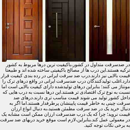
در ضدسرقت متداول در کشور،باکیفیت ترین درها مربوط به کشور
ترکیه هستند.این درب ها از مصالح باکیفیتی ساخته شده اند و طبیعتا
قیمت بالایی نیز دارند.درب ضد سرقت ایرانی در رده بندی کیفیت قرار
دارد.اغلب تولیدکنندگان درب ضدسرقت ایرانی در واقع درهای ترک را
مونتاژ می کنند؛ بنابراین درهای تولیدشده دارای کیفیت بالایی است اما
نسبت به نوع ترک اقتصادی تر هستند.این درها نسبت به درب هایی که
داخل کشور تولید می شوند قیمت مناسب تری دارند.درهای ضد
سرقت چینی به خاطر قیمت پایینشان پرطرفدار هستند.اما اگر به
دنبال خرید یک در ضد سرقت مطمئن هستید،به دنبال انواع ارزان
قیمت نروید؛ چرا که یک درب ضدسرقت ارزان ممکن است مشابه یک
در معمولی عمل کند.بنابراین،لازم است موقع خرید دربهای ضد سرقت
به برخی نکات توجه کنید.