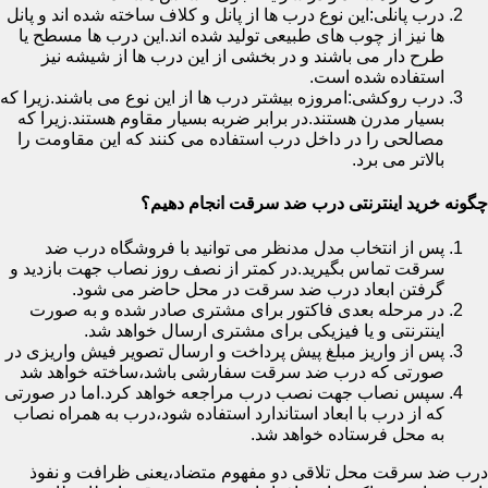
درب پانلی:این نوع درب ها از پانل و کلاف ساخته شده اند و پانل
ها نیز از چوب های طبیعی تولید شده اند.این درب ها مسطح یا
طرح دار می باشند و در بخشی از این درب ها از شیشه نیز
استفاده شده است.
درب روکشی:امروزه بیشتر درب ها از این نوع می باشند.زیرا که
بسیار مدرن هستند.در برابر ضربه بسیار مقاوم هستند.زیرا که
مصالحی را در داخل درب استفاده می کنند که این مقاومت را
بالاتر می برد.
چگونه خرید اینترنتی درب ضد سرقت انجام دهیم؟
پس از انتخاب مدل مدنظر می توانید با فروشگاه درب ضد
سرقت تماس بگیرید.در کمتر از نصف روز نصاب جهت بازدید و
گرفتن ابعاد درب ضد سرقت در محل حاضر می شود.
در مرحله بعدی فاکتور برای مشتری صادر شده و به صورت
اینترنتی و یا فیزیکی برای مشتری ارسال خواهد شد.
پس از واریز مبلغ پیش پرداخت و ارسال تصویر فیش واریزی در
صورتی که درب ضد سرقت سفارشی باشد،ساخته خواهد شد
سپس نصاب جهت نصب درب مراجعه خواهد کرد.اما در صورتی
که از درب با ابعاد استاندارد استفاده شود،درب به همراه نصاب
به محل فرستاده خواهد شد.
درب ضد سرقت محل تلاقی دو مفهوم متضاد،یعنی ظرافت و نفوذ