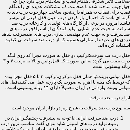
ضخامت تأثیر شگرفی هنگام نصب و استحکام درب دارد،چرا که
چهارچوب ساخته شده با ضخامت کم مشکلات عدیده ای را هنگام
نصب برای نصاب به همراه دارد.نحوه ساخت چهارچوب درب باید به
گونه ای باشد که احتمال باز کردن درب بدون قفل کردن آن میسر
نباشد امروزه در برخی از کارگاه های تولیدی و کارخانه درب ضد
سرقت به جهت عدم آشنایی تولید کنندگان از استراکچر درب های
ضدسرقت و به جهت عدم مهندسی سازی درب های ضدسرقت شاهد
دزدی های عدیده از منازلی هستیم که از درب ضد سرقت بی کیفیت
استفاده کرده اند.
قفل درب ضد سرقت:ترکیب دو قفل به صورت مجزا که روی لنگه
درب نصب می گردد به این صورت که قفل پایین و بالا به ترتیب ۴ و ۳
زبانه پیستونی است.
قفل مولتی پوینت:یا همان قفل مرکزی،ترکیب ۳ تا ۵ قفل مجزا بوده
که توسط یک میله یا اهرم به صورت یک پارچه عمل می کنند،قفل های
مولتی پوینت وارداتی در ایران معمولاً دارای ۱۴ زبانه پیستونی است.
انواع درب ضد سرقت
سه نوع درب ضد سرقت به شرح زیر در بازار ایران موجود است:
درب ضد سرقت ایرانی:با توجه به پیشرفت چشمگیر ایران در
زمینه تولید درب های امنیتی شاید بتوان گفت مناسب ترین درب
ضد سرقت موجود در بازار درب امنیتی ایرانی است که علاوه بر