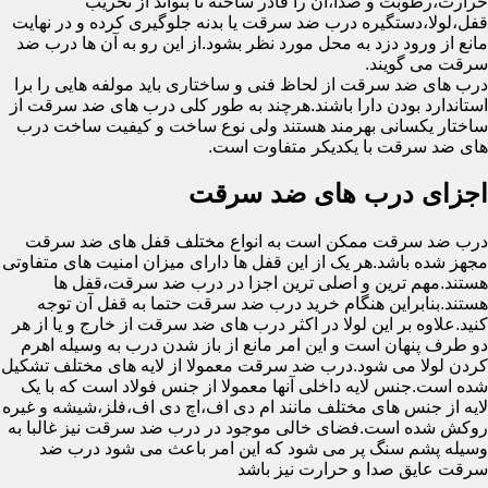
حرارت،رطوبت و صدا،آن را قادر ساخته تا بتواند از تخریب
قفل،لولا،دستگیره درب ضد سرقت یا بدنه جلوگیری کرده و در نهایت
مانع از ورود دزد به محل مورد نظر بشود.از این رو به آن ها درب ضد
سرقت می گویند.
درب های ضد سرقت از لحاظ فنی و ساختاری باید مولفه هایی را برا
استاندارد بودن دارا باشند.هرچند به طور کلی درب های ضد سرقت از
ساختار یکسانی بهرمند هستند ولی نوع ساخت و کیفیت ساخت درب
های ضد سرقت با یکدیکر متفاوت است.
اجزای درب های ضد سرقت
درب ضد سرقت ممکن است به انواع مختلف قفل های ضد سرقت
مجهز شده باشد.هر یک از این قفل ها دارای میزان امنیت های متفاوتی
هستند.مهم ترین و اصلی ترین اجزا در درب ضد سرقت،قفل ها
هستند.بنابراین هنگام خرید درب ضد سرقت حتما به قفل آن توجه
کنید.علاوه بر این لولا در اکثر درب های ضد سرقت از خارج و یا از هر
دو طرف پنهان است و این امر مانع از باز شدن درب به وسیله اهرم
کردن لولا می شود.درب ضد سرقت معمولا از لایه های مختلف تشکیل
شده است.جنس لایه داخلی آنها معمولا از جنس فولاد است که با یک
لایه از جنس های مختلف مانند ام دی اف،اچ دی اف،فلز،شیشه و غیره
روکش شده است.فضای خالی موجود در درب ضد سرقت نیز غالبا به
وسیله پشم سنگ پر می شود که این امر باعث می شود درب ضد
سرقت عایق صدا و حرارت نیز باشد