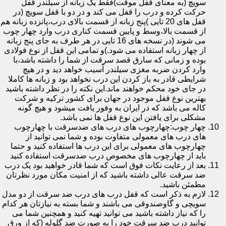
سویچ (به معنای قفل موقت)فقط یک زبانه از سیلندر قفل
حرکت کرده و درب را قفل می کند و در دو با قفل سویچ (در
قفل های 20 تایی )پنج زبانه از قسمت بالای درب،پانزده زبانه هم
از قسمت بالا،وسط و پایین قسمت کناری درب وارد چهار چوب
می شوند (در نسخه های 16 تایی در هر طرف به جای پنج زبانه
از چهار زبانه استفاده می شود.)و تمامی این قفل از نوع فولادی
بوده و زمانی که سارق قصد سرقت از شما را داشته باشد،با
وارد کردن ضربه مغزی سیلندر آسیب خواهد دید و در هیچ
شرایطی قادر به باز کردن این درب نخواهد بود و زبانه ها کاملا
در جای خود محکم خواهند ماند.این نکته را در نظر داشته باشید
بهترین نوع قفل موجود در جهان برای کشور ترکیه و شرکت
کاله می باشد که در ایران به وفور یافت میشود و هیچ گونه
مشکلی برای یافتن این نوع قفل ها نمی باشد.
چهار چوب:چهارچوب های درب های ضدسرقت با چهارچوب
های درب های معمولی متفاوت بوده و شما نمی توانید از
چهارچوب های معمولی برای این درب ها استفاده کنید و حتما
باید از چهارچوب های مخصوص درب ضدسرقت استفاده کنید
بعد از رعایت نکات فوق است که شما قادر خواهید بود یک درب
ضد سرقت عالی داشته باشید که از امنیت مکان مورد نظرتان
مطمئن باشید.
لازم به ذکر است که قفل درب های درب ضد سرقت از دو مدل
سویچی و گاوصندوقی می باشند و شما بسته به نیازتان هر کدام
را که نیاز داشته باشید می توانید تهیه کنید و همچنین شما می
توانید درب ضد سرقت خود را به صورت ضد گلوله (که از ورق