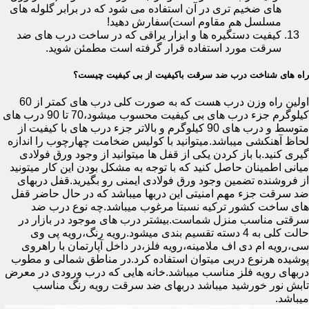
های ضخیم تری در آن استفاده می شود که در برابر گلوله های
مسلسل هم مقاوم است)سفارش دهید!
کیفیت دستگیره ها و ابزار یراقی که در ساخت درب های ضد
سرقت مورد استفاده قرار گرفته است مطمئن شوید.
راه های شناخت درب ضد سرقت باکیفیت از بی کیفیت چیست؟
اولین راه وزن درب هست که به صورت کلی درب های کمتر از 60
کیلوگرم جزء درب های بی کیفیت محسوب میشود،70 تا 90 درب های
متوسط و درب های 90 کیلوگرم و بالاتر جزء درب های با کیفیت از
لحاظ آهنکشی میباشد.میتوانید با کولیس ضخامت چهارچوب را اندازه
گیری کنید.با باز کردن یکی از قفل ها میتوانید از وجود ورق فولادی
میانی اطمینان حاصل کنید که با توجه به مشکل بودن این کار میتونید
از فروشنده تضمین وجود ورق فولادی ایمنی رو بگیرید.قفل دربهای
ضد سرقت جزء مهم امنیتی این دربها میباشد که در حال حاضر قفل
های ساخت کشور ترکیه نسبتا مرغوب میباشد.چه نوع درب ضد
سرقتی مناسب منزل شماست.بیشتر درب های موجود در بازار در
حالت کلی به 4 دسته تقسیم بندی میشود.رویه رنگ،رویه پی وی
سی،رویه ام دی اف ملامینه،رویه فلز،در داخل آپارتمان با راهروی
پوشیده هرنوع دربی میتوان استفاده کرد.در مناطق شمالی و مطوب
دربهای رویه فلز مناسب میباشد.خانه هایی که درب ورودی در معرض
تابش نور خورشید میباشد دربهای ضد سرقت رویه رنگ مناسب
میباشد.