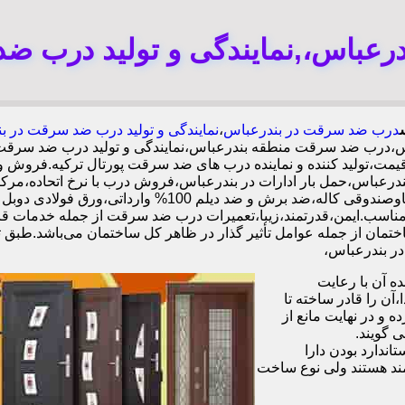
عباس،,نمایندگی و تولید درب ض
درب ضد سرقت در بندرعباس
،
نمایندگی و تولید درب ضد سرقت در ب
اس،درب ضد سرقت منطقه بندرعباس،نمایندگی و تولید درب ضد سرقت
ت،تولید کننده و نماینده درب های ضد سرقت پورتال ترکیه.فروش و
باس،حمل بار ادارات در بندرعباس،فروش درب با نرخ اتحاده،مر
بندرعباس،ایمن ترین درب ضد سرقت-خرید مستقیم از کارخانه 
ل سابقه.کیفیت بالا و قیمت مناسب.ایمن،قدرتمند،زیبا،تعمیرات درب ضد سرقت از ج
تمان از جمله عوامل تأثیر گذار در ظاهر کل ساختمان می‌باشد.طبق ت
 آن با رعایت
ن را قادر ساخته تا
 و در نهایت مانع از
 گویند.
ندارد بودن دارا
ند هستند ولی نوع ساخت