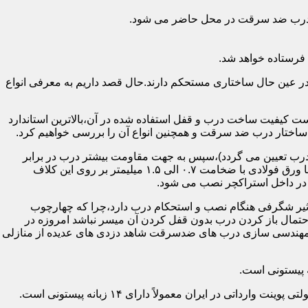
اد درب ضد سرقت در محل حاضر می شود.
فرستاده خواهد شد.
ر عین حال ساختاری مستحکم دارند.حال قصد داریم به معرفی انواع
 کیفیت ساخت درب و قفل استفاده شده در آن،بالاترین استاندارد
اختار درب ضد سرقت و همچنین انواع آن را بررسی خواهیم کرد.
درب تعیین می گردد)،سپس به جهت مقاومت بیشتر درب در برابر
خمش،۳ الی ۴ قید فولادی دقیقاً با همان سایز پروفیل های محیطی به صورت افقی به دو قید پروفیل عمودی محیطی جوش می شود و در انتها ورق فولادی با ضخامت ۰.۷ الی ۱.۵ میلیمتر بر روی این کلاف
 در داخل استراکچر نصب می شود.
۱.۵ تا ۲ میلی متر ساخته شده است،که این ضخامت تأثیر شگرفی هنگام نصب و استحکام درب دارد،چرا که چهارچوب
حتمال باز کردن درب بدون قفل کردن آن میسر نباشد امروزه در
م مهندسی سازی درب های ضدسرقت شاهد دزدی های عدیده از منازلی