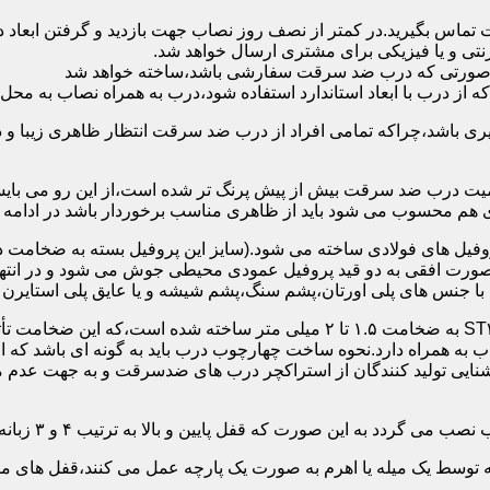
 تماس بگیرید.در کمتر از نصف روز نصاب جهت بازدید و گرفتن ابع
نتی و یا فیزیکی برای مشتری ارسال خواهد شد.
در صورتی که درب ضد سرقت سفارشی باشد،ساخته خواهد شد
 درب با ابعاد استاندارد استفاده شود،درب به همراه نصاب به محل 
ی باشد،چراکه تمامی افراد از درب ضد سرقت انتظار ظاهری زیبا و د
یت درب ضد سرقت بیش از پیش پرنگ تر شده است،از این رو می بایست
هم محسوب می شود باید از ظاهری مناسب برخوردار باشد در ادامه س
وفیل های فولادی ساخته می شود.(سایز این پروفیل بسته به ضخامت 
با جنس های پلی اورتان،پشم سنگ،پشم شیشه و یا عایق پلی استایرن
چهارچوب و رویه درب ضد سرقت:معمولاً با استفاده از ورق فولادی ST۳۷ به ضخامت 
به همراه دارد.نحوه ساخت چهارچوب درب باید به گونه ای باشد که ا
آشنایی تولید کنندگان از استراکچر درب های ضدسرقت و به جهت عد
این صورت که قفل پایین و بالا به ترتیب ۴ و ۳ زبانه پیستونی است.