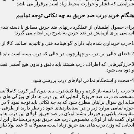
شرایطی که فشار و حرارت محیط زیاد است،برقرار می باشد.
هنگام خرید درب ضد حریق به چه نکاتی توجه نماییم
اساسی برای آزمایش در ضد حریق به شرح زیر انجام می گیرد:
1-درب خریداری شده باید دارای گواهینامه فنی و تائیدیه اصالت کالا از سازمان آتش نشانی باشد.
2-فضای خالی بین درب و چهارچوب در حالی که درب بسته است،باید 4 میلیمتر از قسمت بالا و اطراف باشد.این فاصله در پایین درب می تواند تا 8 میلیمتر باشد.به عبارتی نور نباید از پایین درب درز نماید.
3-درزگیرهایی که اطراف درب هستند باید دقیق و بدون هیچ آسیبی ن
و دود می شود.
4-صحت و استحکام تمامی لولاهای درب بررسی شود.
5-درب را تا نیمه باز کرده و رها کنید،درب باید بدون گیر کردن کاملاً بسته شود.
مشخصات درب ضد حریق:از آنجایی که این درب ها دارای ویژگی های م
شاید این سوال برایتان مطرح شود که به چه نکاتی باید توجه نمود ؟ در
حوزه تمامی موارد زیر را در استانداردهای خود در نظر دارند.از طرفی
توان گفت باید از لولای مخصوص درب ضد حریق بهره برد.ساختار این لو
آنجایی که وزن درب های ضد حریق زیاد است،معمولاً به 3 عدد لولا نیاز دارند.در حالیکه درب های معمولی با وزن پایین دارای 2 عدد لولا هستند.