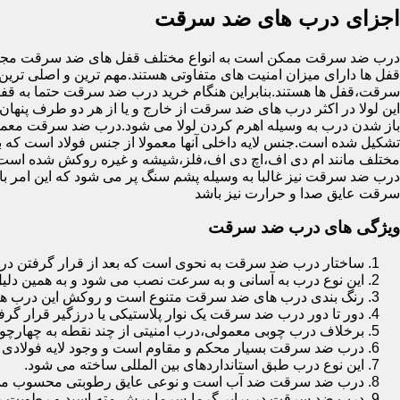
اجزای درب های ضد سرقت
درب ضد سرقت ممکن است به انواع مختلف قفل های ضد سرقت مجهز 
قفل ها دارای میزان امنیت های متفاوتی هستند.مهم ترین و اصلی ترین
سرقت،قفل ها هستند.بنابراین هنگام خرید درب ضد سرقت حتما به قفل 
این لولا در اکثر درب های ضد سرقت از خارج و یا از هر دو طرف پنهان 
باز شدن درب به وسیله اهرم کردن لولا می شود.درب ضد سرقت معمولا
تشکیل شده است.جنس لایه داخلی آنها معمولا از جنس فولاد است که با
مختلف مانند ام دی اف،اچ دی اف،فلز،شیشه و غیره روکش شده است
درب ضد سرقت نیز غالبا به وسیله پشم سنگ پر می شود که این امر
سرقت عایق صدا و حرارت نیز باشد
ویژگی های درب ضد سرقت
ساختار درب ضد سرقت به نحوی است که بعد از قرار گرفتن در چ
این نوع درب به آسانی و به سرعت نصب می شود و به همین دلی
رنگ بندی درب های ضد سرقت متنوع است و روکش این درب ها معمولا از جنس MDF با روکش
دور تا دور درب ضد سرقت یک نوار پلاستیکی یا درزگیر قرار گرفت
برخلاف درب چوبی معمولی،درب امنیتی از چند نقطه به چهارچ
درب ضد سرقت بسیار محکم و مقاوم است و وجود لایه فولادی د
این نوع درب طبق استانداردهای بین المللی ساخته می شود.
درب ضد سرقت ضد آب است و نوعی عایق رطوبتی محسوب می
درب ضد سرقت در برابر گرما،سرما،برش،مته،اسید و رطوبت مقاوم