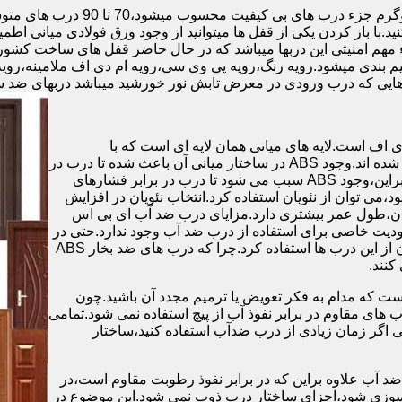
.با باز کردن یکی از قفل ها میتوانید از وجود ورق فولادی میانی اطمی
 مهم امنیتی این دربها میباشد که در حال حاضر قفل های ساخت کشو
ب های موجود در بازار در حالت کلی به 4 دسته تقسیم بندی میشود.رویه رنگ،رویه پی وی سی،رویه 
هایی که درب ورودی در معرض تابش نور خورشید میباشد دربهای ضد 
اف است.لایه های میانی همان لایه ای است که با
ABS،پوشانده می شود.لایه های انتهایی نیز از رویه ی پلاستیکی تشکیل شده اند.وجود ABS در ساختار میانی آن باعث شده تا درب در
برابر فشار و حرارت بالا،مقاومت و استحکام زیادی داشته باشد.علاوه براین،وجود ABS سبب می شود تا درب در برابر فشارهای
ر از ام دی اف در ساخت درب ABS استفاده نشود،می توان از نئوپان استفاده کرد.انتخاب نئوپان در افزایش
پان،طول عمر بیشتری دارد.مزایای درب ضد آب ای بی اس
دیت خاصی برای استفاده از درب ضد آب وجود ندارد.حتی در
شهرهای شمالی ایران که درصد رطوبت در محیط،بسیار است،می توان از این درب ها استفاده کرد.چرا که درب های ضد بخار ABS
ست که مدام به فکر تعویض یا ترمیم مجدد آن باشید.چون
ب های مقاوم در برابر نفوذ آب از پیچ استفاده نمی شود.تمامی
حتی اگر زمان زیادی از درب ضدآب استفاده کنید،ساختار
 آب علاوه براین که در برابر نفوذ رطوبت مقاوم است،در
ش سوزی شود،اجزای ساختار درب ذوب نمی شود.این موضوع در