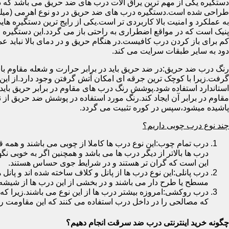
دستگیره یکی از مهم ترین یراق آلات درب های ضد حریق می باشد که دا
طراحی شده است.دستگیره درب های ضد حریق در دو نوع اهرمی (میله
به عملکرد و امنیت بالا کاربردی تر است.یکی از رایج ترین دستگیره ه
پنیک است که در مواقع اضطراری به راحتی باز می گردد.این دستگیره ا
کم برای باز کردن درب کافیست.در هنگام حریق و در دمای بالا نباید عمل
دود به سایر طبقات سرایت می کند.
رنگ درب ضد حریق:در ضد حریق باید در برابر حرارت و شعله مقاوم با
گرفت.زیرا با کوچک ترین جرقه ای امکان آتش گرفتن وجود دارد.از این 
استاندارد استفاده شود.پوشش رنگ درب های مقاوم در برابر حریق باید ب
مقاوم در برابر آن ایجاد کند.رنگ مورد استفاده در پوشش ضد حریق از
پاشیده میشود،سپس در کوره تثبیت می گردد.
چند نوع درب چوبی داریم؟
درب تمام چوب:این نوع درب ها کاملا از چوبی می باشند و هم
درب ها بالاتر از دیگر درب ها می باشد و همچنین اگر به خوبی نگ
این است که گران تر هستند و در شرایط جوی حساس هستند.
درب پانلی:این نوع درب ها از پانل و کلاف ساخته شده اند و پانل 
مسطح یا طرح دار می باشند و در بخشی از این درب ها از شیشه
درب روکشی:امروزه بیشتر درب ها از این نوع می باشند.زیرا که 
که مصالحی را در داخل درب استفاده می کنند که این مقاومت را ب
چگونه خرید اینترنتی درب ضد سرقت انجام دهیم؟