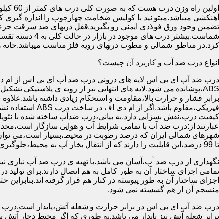
آهنکشی میباشد.میتوانید با کولیس ضخامت چهارچوب را اندازه گیری کنید
تضمین وجود ورق فولادی ایمنی رو بگیرید.قفل دربهای ضد سرقت جزء
شماست.بیشتر در
کرد.در مناطق شمالی و مطوب دربهای رویه فلز مناسب میباشد.خانه 
انواع درب ضد آب و کاربرد آن چیست؟
درب ضد آب ای بی اس لایه های درونی درب ضد آب ای بی اس از ام دی 
فیزیکی،مقاوم باشد.اگ
کیفیت درب،نقش بسزایی دارد.به بیانی،درب ضدآب ساخته شده با نئو
عبارتند از:درب ضد آب با تمامی شرایط آب و هوایی سازگار است،محدو
تا 99 درصد،این قابلیت را دارند که از انتقال بخار آب به محیط،جلوگیری کنند.
نگهداری از درب ضد آب،آسان می باشد.با تهیه ی درب ضد آب نیازی نی
تمامی اجزای ساختار آن به طور کامل به هم اتصال دارند.برای تولید در
اجزای ساختار آن به طور پیوسته در کنار هم قرار گرفته اند.بنابراین 
منسجم آن از هم گسسته نمی شود.
درب ضد آب ای بی اس در برابر حرارت و شعله آتش،پایدار است.درب ضد
برابر شعله آتش نیز پایدار می باشد.به طوری که اگر محیط دچار آت