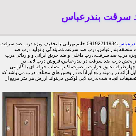
د سرقت بندرعباس
ندرعباس
،09192211934-خانم تهرانی-با تخفیف ویژه درب ضد سرقت
 منطقه بندرعباس،درب ضد سرقت،نمایندگی و تولید درب ضد
یژه درب ضد سرقت،درب داخلی و ضد حریق ایرانی و وارداتی.درب
کز پخش درب ضد سرقت در بندرعباس،فروش درب لابی در
قفل گاوصندوقی کاله،ضد برش و ضد دیلم 100% وارداتی،ورق فولادی دوبل چهارطرفه،عایق حرارت و صوت،اکیپ نصاب حرفه ای با گارانتی
مله خدمات قابل ارائه در زمینه رفع ایرادات در بخش های مختلف درب می باشد که
حقیقات انجام شده،درب لابی لوکس می‌تواند ارزش هر متر مربع از