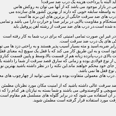
ید البته با پرداخت هزینه یک درب ضد سرقت!
بازار موجود می باشد که از آنها می توان به روکش هاس
که به واسطه سابقه خوبی که دارند از بهترین کشور های سازنده می
رب های ضد سرقت خانگی از برترین های این برند ها است
حکام و مقاومت بالایی در برابر صدا و حرارت دارا می باشد و تمامی
برده شده است.در درب های ضد سرقت از رشته آهن پروفیل باید
و در غیر این صورت تمامی امنیتی که برای درب شما به کار رفته است
یژگی های یک درب ضد سرقت است.
بر ضربه،اسید و مته بسیار آسیب پذیر هستند و به راحتی دزد ها می توا
ه می شود که این در نمونه های 16 و 20 زبانه موجود است و به این طریق کار می کند که با 
قفل از نوع فولادی بوده و زمانی که سارق قصد سرقت از شما را داشته ب
 در جای خود محکم خواهند ماند.این نکته را در نظر داشته باشید بهتری
 نوع قفل ها نمی باشد.
ای معمولی متفاوت بوده و شما نمی توانید از چهارچوب های معمولی
ضد سرقت عالی داشته باشید که از امنیت مکان مورد نظرتان مطمئن ب
 و گاوصندوقی می باشند و شما بسته به نیازتان هر کدام را که نیاز 
 آن استفاده می شود که در برابر گلوله های مسلسل هم مقاوم است
قت مورد استفاده قرار گرفته است مطمئن شوید.