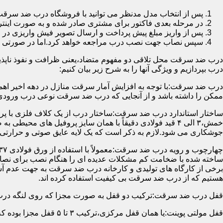
پس از انتخاب مدل مدنظر می توانید با فروشگاه درب ضد سرقت
در مرحله بعدی فاکتور برای مشتری صادر شده و به صورت اینتر
پس از واریز مبلغ پیش پرداخت و ارسال تصویر فیش واریزی 
سپس نصاب جهت نصب درب مراجعه خواهد کرد.اما در صورتی که از
درب ضد سرقت محل تلاقی دو مفهوم متضاد،یعنی ظرافت و نفوذ ناپذیر
درب بپردازیم و ویژگی آنها را به شرح زیر بیان کنیم:
درب ضد سرقت:با توجه به افزایش آمار سرقت منازل در دهه اخیر اهم
ممکن را داشته باشد و از آنجایی که درب ضد سرقت نوعی درب ورودی 
ساختار استاندارد درب ضد سرقت:ساختار درب از یک کلاف فلزی با پر
جوشکاری می شود.لازم به ذکر است که یک لایه عایق صوتی و حرارتی 
ساخته شده با ضخامت کم مشکلات عدیده ای را هنگام نصب برای نصاب 
برخی از کارگاه های تولیدی و کارخانه درب ضد سرقت به جهت عدم 
هستیم که از درب ضد سرقت بی کیفیت استفاده کرده اند.
قفل درب ضد سرقت:ترکیب دو قفل به صورت مجزا که روی لنگه درب نصب می گردد به 
قفل مولتی پوینت:یا همان قفل مرکزی،ترکیب ۳ تا ۵ قفل مجزا بوده که توسط یک میله یا اهرم به صورت یک پارچه عمل می کنند،قفل های مولتی پوینت وارداتی در ایران معمولاً دارای ۱۴ زبانه پیستونی است.