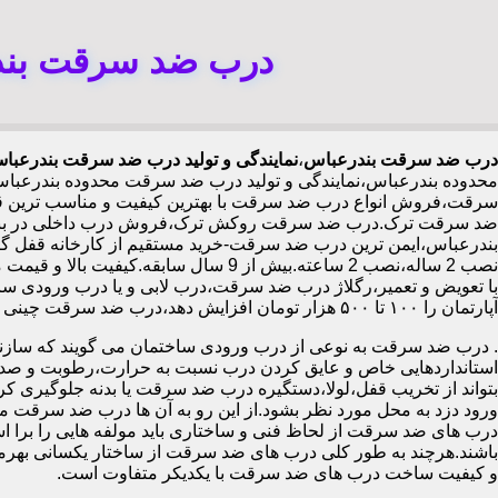
درب ضد سرقت بندر
درب ضد سرقت بندرعباس
،
نمایندگی و تولید درب ضد سرقت بندرعباس
محدوده بندرعباس،نمایندگی و تولید درب ضد سرقت محدوده بندرعب
سرقت،فروش انواع درب ضد سرقت با بهترین کیفیت و مناسب ترین قیم
ضد سرقت ترک.درب ضد سرقت روکش ترک،فروش درب داخلی در بندرع
نصب 2 ساله،نصب 2 ساعته.بیش از 9 سا
با تعویض و تعمیر،رگلاژ درب ضد سرقت،درب لابی و یا درب ورودی ساخ
آپارتمان را ۱۰۰ تا ۵۰۰ هزار تومان افزایش دهد،درب ضد سرقت چینی در بندرعباس،
.
درب ضد سرقت به نوعی از درب ورودی ساختمان می گویند که سازنده
استانداردهایی خاص و عایق کردن درب نسبت به حرارت،رطوبت و صدا،آ
بتواند از تخریب قفل،لولا،دستگیره درب ضد سرقت یا بدنه جلوگیری کرده
ورود دزد به محل مورد نظر بشود.از این رو به آن ها درب ضد سرقت می
درب های ضد سرقت از لحاظ فنی و ساختاری باید مولفه هایی را برا استا
باشند.هرچند به طور کلی درب های ضد سرقت از ساختار یکسانی بهرم
و کیفیت ساخت درب های ضد سرقت با یکدیکر متفاوت است.