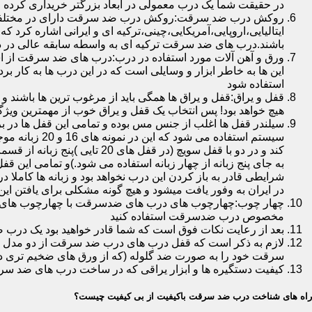
در حقیقت شما یک درب معمولی در ابعاد بزرگتر خریداری کرده ا
روکش درب ضد سرقت:روکش درب ضد سرقت دارای در مختلفی در 
ایتالیایی،اروپایی،آمریکایی،چینی،ترکیه ای و ایرانی اشاره کرد 
باشند.درب های ضد سرقت ترکیه ای به واسطه سابقه عالی در د
ورق و آهن آلات مورد استفاده در درب:درب های ضد سرقت از است
این ها به خاطر ابزار و وسایلی است که در این درب ها به کار 
استفاده شود
قفل و یراق:قفل و یراق ها همگی باید از مرغوب ترین ها باشند 
هیچ خواهد بود! پس انتخاب یک قفل و یراق خوب از مهمترین و
سیلندر قفل ها اغلب از جنس مس بوده و تمامی این قفل ها در برا
سیستم استفاد
به جای پنج زبانه از چهار زبانه استفاده می شود.)و تمامی این 
شرایطی قادر به باز کردن این درب نخواهد بود و زبانه ها کاملا
در ایران به وفور یافت میشود و هیچ گونه مشکلی برای یافتن این
چهار چوب:چهارچوب های درب های ضدسرقت با چهارچوب های درب ه
مخصوص درب ضدسرقت استفاده کنید
بعد از رعایت نکات فوق است که شما قادر خواهید بود یک درب 
لازم به ذکر است که قفل درب های درب ضد سرقت از دو مدل سویچی
سرقت خود را به صورت ضد گلوله (که از ورق های ضخیم تری در
کیفیت دستگیره ها و ابزار یراقی که در ساخت درب های ضد سر
راه های شناخت درب ضد سرقت باکیفیت از بی کیفیت چیست؟