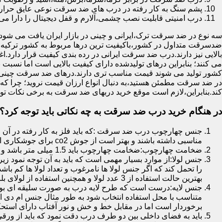
پشم سنگ به کار رفته در درب های ضد سرقت نوعی عایق حرارتی
درب امنیتی قابلیت نصب چشمی،آلارم و قفل دیجیتال را دارا می 
سه نوع در ضد سرقت ترک،ایرانی و چینی در بازار ایران یافت می شود.ا
ضدسرقت متداول در کشور،باکیفیت ترین درها مربوط به کشور ترکیه هس
بالایی نیز دارند.درب ضد سرقت ایرانی در رده بندی کیفیت قرار دارد.
می کنند؛ بنابراین درهای تولیدشده دارای کیفیت بالایی است اما نسبت 
کشور تولید می شوند قیمت مناسب تری دارند.درهای ضد سرقت چینی به 
در ضد سرقت مطمئن هستید،به دنبال انواع ارزان قیمت نروید؛ چرا
کند.بنابراین،لازم است موقع خرید دربهای ضد سرقت به برخی نکات توج
در هنگام خرید درب ضد سرقت به چه نکاتی باید توجه کرد؟
جنس چهارچوب درب ضد سرقت :که باید فلز به کار رفته در آن ا
مناسبی داشته باشند و بهتر است از جوش co2 برای جوشکاری استفاده شده باشد.
ضخامت چهارچوب:ضخامت چهارچوب باید 1.5 میلی متر باشد و یا بالاتر از آن
جنس لولا:از موارد بسیار مهمی است که باید به آن توجه نمود زیرا
را تحمل کند که اگر جنس لولا ها نامرغوب و تعداد لولا ها کم 
بهترین حالت استفاده از 3 عدد لولا و همچنین استفاده از لولای بلبرینگ دار است.
جنس لایه:درست است که طرح لایه درب به صورت سلیقه ای بوده ا
متناسب با محل استفاده انتخاب شود به طور مثال جنس ام دی ا
برخوردار است اما در مقابل خط و خش و نور آفتاب دارای استح
باید به فضای داخلی بین دو طرف درب دقت نمود که باید از ورق