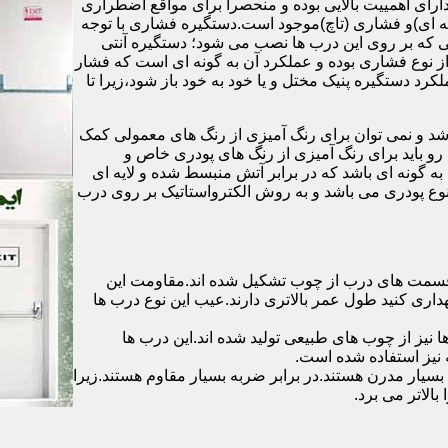
رای اهمییت بالایی بوده و منحصرا برای مواقع اضطراری
 ای)و فشاری (تاچ)موجود است.دستگیره فشاری با توجه
ایی که بر روی این درب ها نصب می شود؛ دستگیره آنتی
ز نوع فشاری بوده و عملکرد آن به گونه ای است که فشار
کرد دستگیره پنیک مختل و یا خود به خود باز شود،زیرا تا
شد و نمی توان برای رنگ آمیزی از رنگ های معمولی کمک
رو باید برای رنگ آمیزی از رنگ های پودری خاص و
ه گونه ای باشد که در برابر آتش منبسط شده و لایه ای
 نوع پودری می باشد و به روش الکترواستاتیک بر روی درب
ه قسمت های درب از چوب تشکیل شده اند.مقاومت این
هداری کنید طول عمر بالاتری دارند.عیب این نوع درب ها
ها نیز از چوب های طبیعی تولید شده اند.این درب ها
 نیز استفاده شده است.
بسیار مدرن هستند.در برابر ضربه بسیار مقاوم هستند.زیرا
الاتر می برد.