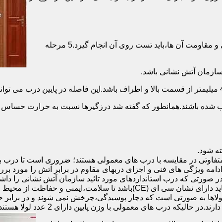
برای حصول اطمینان از عملکرد دربهای ضد حریق مطابق با دسته بندی و مقاومت آن ها،باید تست روی آن انجام گیرد.5 مرحله
صب شده باشند.همانطور که گفته شد درزگیرها نسبت به حرارت حساس ب
تفاوتی در مقایسه با درب های معمولی هستند؛ ضروری است تا درب ب
 ادامه ویژگی های فنی و اجزای دربهای مقاوم در برابر آتش را مورد بر
 در صورتی که درب استانداردهای مورد تائید سازمان آتش نشانی را داش
مقاومت بالایی برخوردار باشند:لولای در ضد حریق :لولای این درب ها باید دار
لاها به صورتی است که دچار پوسیدگی،چرخش نمی شوند و در برابر حرا