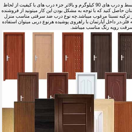
اولین راه وزن درب هست که به صورت کلی درب های کمتر از 60 کیلوگرم جزء درب های بی کیفیت محسوب میشود،70 تا 90 درب های متوسط و درب های 90 کیلوگرم و بالاتر جزء درب های با کیفیت از لحاظ
نان حاصل کنید که با توجه به مشکل بودن این کار میتونید از فروشنده
ر ترکیه نسبتا مرغوب میباشد.چه نوع درب ضد سرقتی مناسب منزل
ام دی اف ملامینه،رویه فلز،در داخل آپارتمان با راهروی پوشیده هرنوع دربی میتوان استفاده
سرقت رویه رنگ مناسب میباشد.