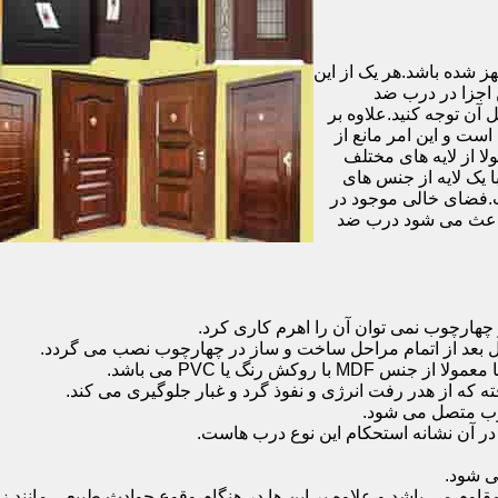
شده باشد.هر یک از این
 اجزا در درب ضد
آن توجه کنید.علاوه بر
است و این امر مانع از
 از لایه های مختلف
 یک لایه از جنس های
.فضای خالی موجود در
 باعث می شود درب ضد
هارچوب نمی توان آن را اهرم کاری کرد.
ل بعد از اتمام مراحل ساخت و ساز در چهارچوب نصب می گردد.
 رنگ یا PVC می باشد.
ه که از هدر رفت انرژی و نفوذ گرد و غبار جلوگیری می کند.
وب متصل می شود.
ر آن نشانه استحکام این نوع درب هاست.
 شود.
 می باشد و علاوه بر این ها در هنگام وقوع حوادث طبیعی مانند زل