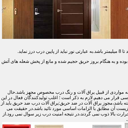
وده و به هنگام بروز حریق حجیم شده و مانع از پخش شعله های آتش
ه مواردی از قبیل یراق آلات و رنگ درب مخصوص مجهز باشد.حال
رسی قرار می دهیم.لازم به ذکر است ؛ اغلب تولیدکنندگان فعال در این
ته باشد،مجوز یراق آلات در ضد حریق:یراق آلات درب ضد حریق باید از
ای نشان سی ای (CE)باشد تا سلامت،ایمنی و حفاظت از محیط زیست آن مطابق با الزامات اساسی مورد تائید باشد.در حقیقت می
رت بالا ذوب نمی گردند،در نتیجه امنیت درب زیر سوال نمی رود.از