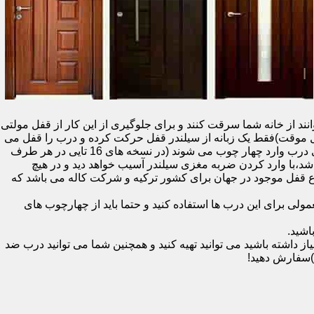
نند از خانه شما سرقت کنند و برای جلوگیری از این کار از قفل مولتی
قفل یک سویچ (به معنای قفل موقت)فقط یک زبانه از سیلندر قفل حرکت کرده و درب را قفل می
کند و در دو با قفل سویچ (در قفل های 20 تایی )پنج زبانه از قسمت بالای درب،پانزده زبانه هم از قسمت بالا،وسط و پایین قسمت کناری درب وارد چهار چوب می شوند (در نسخه های 16 تایی در هر طرف
اشد،با وارد کردن ضربه مغزی سیلندر آسیب خواهد دید و در هیچ
ن نوع قفل موجود در جهان برای کشور ترکیه و شرکت کاله می باشد که
 برای این درب ها استفاده کنید و حتما باید از چهارچوب های
اشید.
داشته باشید می توانید تهیه کنید و همچنین شما می توانید درب ضد
)سفارش دهید!