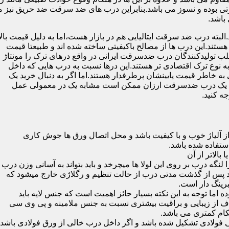
 بوده و نسوز می باشد.بنابراین درب های ضد سرقت ضد حریق نیز می
باشد.
لبته درب ضد سرقت ایتالیایی هم در بازار هست،اما به دلیل قیمت بال
تند.این درب ها از مصالح باکیفیتی ساخته شده اند و طبیعتا قیمت
اغلب تولیدکنندگان درب ضدسرقت ایرانی در واقع درهای ترک را مونتاژ
به نوع ترک اقتصادی تر هستند.این درها نسبت به درب هایی که داخل
خاطر قیمت پایینشان پرطرفدار هستند.اما اگر به دنبال خرید یک
 که یک درب ضدسرقت ارزان ممکن است مشابه یک در معمولی عمل
ه کنید.
ز آلیاژ خوب و با کیفیت باشد و محل اتصال ورق ها جوش کاری
 لنگه درب بر روی این لولا ها میچرخد و باید بتواند به آسانی وزن درب
باشد پس از گذشت مدتی درب از حالت تنظیم و رگلاژی خارج میشود که
ما توجه به این نکته بسیار حائز اهمیت است که جنس لایه باید
ف از زیبایی و براقیت بیشتری نسبت به جنس ملامینه و پی وی سی
کام کمتری می باشد.
ی فولادی تشکیل شده باشد و اگر داخل درب خالی از ورق فولادی باشد