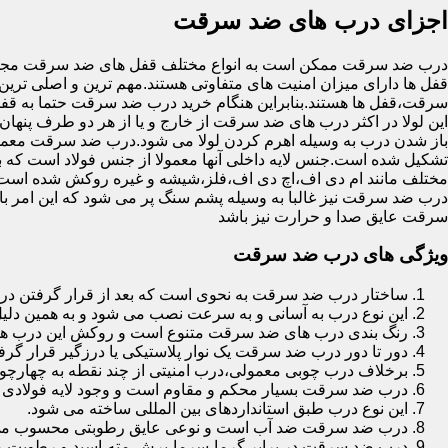
اجزای درب های ضد سرقت
درب ضد سرقت ممکن است به انواع مختلف قفل های ضد سرقت مجهز 
قفل ها دارای میزان امنیت های متفاوتی هستند.مهم ترین و اصلی ترین
سرقت،قفل ها هستند.بنابراین هنگام خرید درب ضد سرقت حتما به قفل 
این لولا در اکثر درب های ضد سرقت از خارج و یا از هر دو طرف پنهان 
باز شدن درب به وسیله اهرم کردن لولا می شود.درب ضد سرقت معمولا
تشکیل شده است.جنس لایه داخلی آنها معمولا از جنس فولاد است که با
مختلف مانند ام دی اف،اچ دی اف،فلز،شیشه و غیره روکش شده است
درب ضد سرقت نیز غالبا به وسیله پشم سنگ پر می شود که این امر
سرقت عایق صدا و حرارت نیز باشد
ویژگی های درب ضد سرقت
ساختار درب ضد سرقت به نحوی است که بعد از قرار گرفتن در چ
این نوع درب به آسانی و به سرعت نصب می شود و به همین دلی
رنگ بندی درب های ضد سرقت متنوع است و روکش این درب ها معمولا از جنس MDF با روکش
دور تا دور درب ضد سرقت یک نوار پلاستیکی یا درزگیر قرار گرفت
برخلاف درب چوبی معمولی،درب امنیتی از چند نقطه به چهارچ
درب ضد سرقت بسیار محکم و مقاوم است و وجود لایه فولادی د
این نوع درب طبق استانداردهای بین المللی ساخته می شود.
درب ضد سرقت ضد آب است و نوعی عایق رطوبتی محسوب می
درب ضد سرقت در برابر گرما،سرما،برش،مته،اسید و رطوبت مقاوم