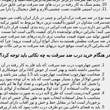
پشم سنگ به کار رفته در درب های ضد سرقت نوعی عایق حرارتی
درب امنیتی قابلیت نصب چشمی،آلارم و قفل دیجیتال را دارا می 
سه نوع در ضد سرقت ترک،ایرانی و چینی در بازار ایران یافت می شود.ا
ضدسرقت متداول در کشور،باکیفیت ترین درها مربوط به کشور ترکیه هس
بالایی نیز دارند.درب ضد سرقت ایرانی در رده بندی کیفیت قرار دارد.
می کنند؛ بنابراین درهای تولیدشده دارای کیفیت بالایی است اما نسبت 
کشور تولید می شوند قیمت مناسب تری دارند.درهای ضد سرقت چینی به 
در ضد سرقت مطمئن هستید،به دنبال انواع ارزان قیمت نروید؛ چرا
کند.بنابراین،لازم است موقع خرید دربهای ضد سرقت به برخی نکات توج
در هنگام خرید درب ضد سرقت به چه نکاتی باید توجه کرد؟
جنس چهارچوب درب ضد سرقت :که باید فلز به کار رفته در آن ا
مناسبی داشته باشند و بهتر است از جوش co2 برای جوشکاری استفاده شده باشد.
ضخامت چهارچوب:ضخامت چهارچوب باید 1.5 میلی متر باشد و یا بالاتر از آن
جنس لولا:از موارد بسیار مهمی است که باید به آن توجه نمود زیرا
را تحمل کند که اگر جنس لولا ها نامرغوب و تعداد لولا ها کم 
بهترین حالت استفاده از 3 عدد لولا و همچنین استفاده از لولای بلبرینگ دار است.
جنس لایه:درست است که طرح لایه درب به صورت سلیقه ای بوده ا
متناسب با محل استفاده انتخاب شود به طور مثال جنس ام دی ا
برخوردار است اما در مقابل خط و خش و نور آفتاب دارای استح
باید به فضای داخلی بین دو طرف درب دقت نمود که باید از ورق