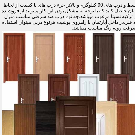
اولین راه وزن درب هست که به صورت کلی درب های کمتر از 60 کیلوگرم جزء درب های بی کیفیت محسوب میشود،70 تا 90 درب های متوسط و درب های 90 کیلوگرم و بالاتر جزء درب های با کیفیت از لحاظ
نان حاصل کنید که با توجه به مشکل بودن این کار میتونید از فروشنده
ر ترکیه نسبتا مرغوب میباشد.چه نوع درب ضد سرقتی مناسب منزل
ام دی اف ملامینه،رویه فلز،در داخل آپارتمان با راهروی پوشیده هرنوع دربی میتوان استفاده
سرقت رویه رنگ مناسب میباشد.