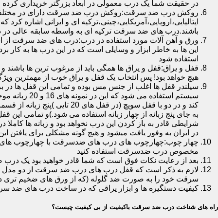
در حقیقت شما یک درب معمولی در ابعاد بزرگتر خریداری کرده ا
روکش درب ضد سرقت:روکش درب ضد سرقت دارای در مختلفی در 
ایتالیایی،اروپایی،آمریکایی،چینی،ترکیه ای و ایرانی اشاره کرد 
باشند.درب های ضد سرقت ترکیه ای به واسطه سابقه عالی در د
ورق و آهن آلات مورد استفاده در درب:درب های ضد سرقت از است
این ها به خاطر ابزار و وسایلی است که در این درب ها به کار 
استفاده شود
قفل و یراق:قفل و یراق ها همگی باید از مرغوب ترین ها باشند 
هیچ خواهد بود! پس انتخاب یک قفل و یراق خوب از مهمترین و
سیلندر قفل ها اغلب از جنس مس بوده و تمامی این قفل ها در برا
سیستم استفاد
به جای پنج زبانه از چهار زبانه استفاده می شود.)و تمامی این 
شرایطی قادر به باز کردن این درب نخواهد بود و زبانه ها کاملا
در ایران به وفور یافت میشود و هیچ گونه مشکلی برای یافتن این
چهار چوب:چهارچوب های درب های ضدسرقت با چهارچوب های درب ه
مخصوص درب ضدسرقت استفاده کنید
بعد از رعایت نکات فوق است که شما قادر خواهید بود یک درب 
لازم به ذکر است که قفل درب های درب ضد سرقت از دو مدل سویچی
سرقت خود را به صورت ضد گلوله (که از ورق های ضخیم تری در
کیفیت دستگیره ها و ابزار یراقی که در ساخت درب های ضد سر
راه های شناخت درب ضد سرقت باکیفیت از بی کیفیت چیست؟