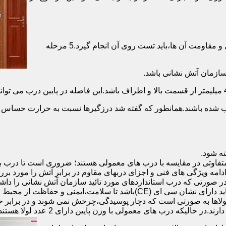
برای حصول اطمینان از عملکرد دربهای ضد حریق مطابق با دسته بندی و مقاومت آن ها،باید تست روی آن انجام گیرد.5 مرحله
صب شده باشند.همانطور که گفته شد درزگیرها نسبت به حرارت حساس ب
تفاوتی در مقایسه با درب های معمولی هستند؛ ضروری است تا درب ب
 ادامه ویژگی های فنی و اجزای دربهای مقاوم در برابر آتش را مورد بر
 در صورتی که درب استانداردهای مورد تائید سازمان آتش نشانی را داش
مقاومت بالایی برخوردار باشند:لولای در ضد حریق :لولای این درب ها باید دار
لاها به صورتی است که دچار پوسیدگی،چرخش نمی شوند و در برابر حرا