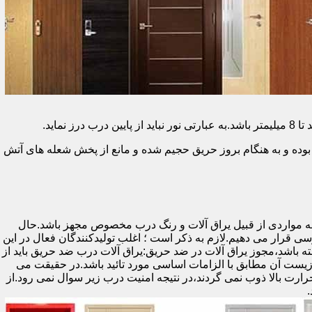
وده و به هنگام بروز حریق حجیم شده و مانع از پخش شعله های آتش
ه مواردی از قبیل یراق آلات و رنگ درب مخصوص مجهز باشد.حال
رسی قرار می دهیم.لازم به ذکر است ؛ اغلب تولیدکنندگان فعال در این
ته باشد،مجوز یراق آلات در ضد حریق:یراق آلات درب ضد حریق باید از
ای نشان سی ای (CE)باشد تا سلامت،ایمنی و حفاظت از محیط زیست آن مطابق با الزامات اساسی مورد تائید باشد.در حقیقت می
رت بالا ذوب نمی گردند،در نتیجه امنیت درب زیر سوال نمی رود.از