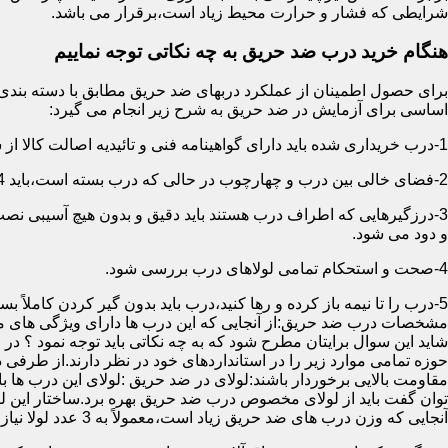
شرایطی که فشار و حرارت محیط زیاد است،برقرار می باشد.
هنگام خرید درب ضد حریق به چه نکاتی توجه نماییم
اساسی برای آزمایش در ضد حریق به شرح زیر انجام می گیرد:
1-درب خریداری شده باید دارای گواهینامه فنی و تائیدیه اصالت کالا از سازمان آتش نشانی باشد.
2-فضای خالی بین درب و چهارچوب در حالی که درب بسته است،باید 4 میلیمتر از قسمت بالا و اطراف باشد.این فاصله در پایین درب می تواند تا 8 میلیمتر باشد.به عبارتی نور نباید از پایین درب درز نماید.
3-درزگیرهایی که اطراف درب هستند باید دقیق و بدون هیچ آسیبی ن
و دود می شود.
4-صحت و استحکام تمامی لولاهای درب بررسی شود.
5-درب را تا نیمه باز کرده و رها کنید،درب باید بدون گیر کردن کاملاً بسته شود.
مشخصات درب ضد حریق:از آنجایی که این درب ها دارای ویژگی های م
شاید این سوال برایتان مطرح شود که به چه نکاتی باید توجه نمود ؟ در
حوزه تمامی موارد زیر را در استانداردهای خود در نظر دارند.از طرفی
توان گفت باید از لولای مخصوص درب ضد حریق بهره برد.ساختار این لو
آنجایی که وزن درب های ضد حریق زیاد است،معمولاً به 3 عدد لولا نیاز دارند.در حالیکه درب های معمولی با وزن پایین دارای 2 عدد لولا هستند.