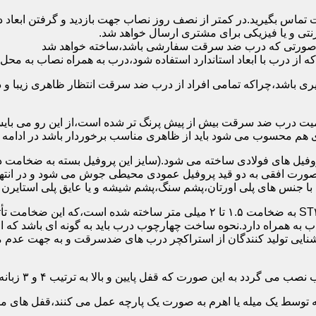
 تماس بگیرید.در کمتر از نصف روز نصاب جهت بازدید و گرفتن ابع
نتی و یا فیزیکی برای مشتری ارسال خواهد شد.
در صورتی که درب ضد سرقت سفارشی باشد،ساخته خواهد شد
 درب با ابعاد استاندارد استفاده شود،درب به همراه نصاب به محل 
ی باشد،چراکه تمامی افراد از درب ضد سرقت انتظار ظاهری زیبا و د
یت درب ضد سرقت بیش از پیش پرنگ تر شده است،از این رو می بایست
هم محسوب می شود باید از ظاهری مناسب برخوردار باشد در ادامه س
وفیل های فولادی ساخته می شود.(سایز این پروفیل بسته به ضخامت 
با جنس های پلی اورتان،پشم سنگ،پشم شیشه و یا عایق پلی استایرن
چهارچوب و رویه درب ضد سرقت:معمولاً با استفاده از ورق فولادی ST۳۷ به ضخامت 
به همراه دارد.نحوه ساخت چهارچوب درب باید به گونه ای باشد که ا
آشنایی تولید کنندگان از استراکچر درب های ضدسرقت و به جهت عد
این صورت که قفل پایین و بالا به ترتیب ۴ و ۳ زبانه پیستونی است.