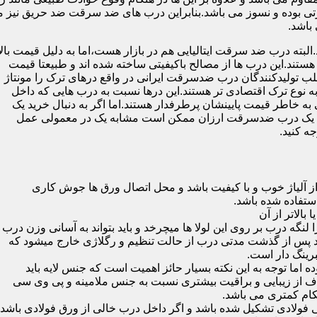
 بوده و نسوز می باشد.بنابراین درب های ضد سرقت ضد حریق نیز می
باشد.
لبته درب ضد سرقت ایتالیایی هم در بازار هست،اما به دلیل قیمت بال
تند.این درب ها از مصالح باکیفیتی ساخته شده اند و طبیعتا قیمت
اغلب تولیدکنندگان درب ضدسرقت ایرانی در واقع درهای ترک را مونتاژ
به نوع ترک اقتصادی تر هستند.این درها نسبت به درب هایی که داخل
خاطر قیمت پایینشان پرطرفدار هستند.اما اگر به دنبال خرید یک
 که یک درب ضدسرقت ارزان ممکن است مشابه یک در معمولی عمل
ه کنید.
ز آلیاژ خوب و با کیفیت باشد و محل اتصال ورق ها جوش کاری
 لنگه درب بر روی این لولا ها میچرخد و باید بتواند به آسانی وزن درب
باشد پس از گذشت مدتی درب از حالت تنظیم و رگلاژی خارج میشود که
ما توجه به این نکته بسیار حائز اهمیت است که جنس لایه باید
ف از زیبایی و براقیت بیشتری نسبت به جنس ملامینه و پی وی سی
کام کمتری می باشد.
ی فولادی تشکیل شده باشد و اگر داخل درب خالی از ورق فولادی باشد