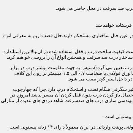
اد درب ضد سرقت در محل حاضر می شود.
فرستاده خواهد شد.
ر عین حال ساختاری مستحکم دارند.حال قصد داریم به معرفی انواع
 کیفیت ساخت درب و قفل استفاده شده در آن،بالاترین استاندارد
اختار درب ضد سرقت و همچنین انواع آن را بررسی خواهیم کرد.
درب تعیین می گردد)،سپس به جهت مقاومت بیشتر درب در برابر
خمش،۳ الی ۴ قید فولادی دقیقاً با همان سایز پروفیل های محیطی به صورت افقی به دو قید پروفیل عمودی محیطی جوش می شود و در انتها ورق فولادی با ضخامت ۰.۷ الی ۱.۵ میلیمتر بر روی این کلاف
 در داخل استراکچر نصب می شود.
۱.۵ تا ۲ میلی متر ساخته شده است،که این ضخامت تأثیر شگرفی هنگام نصب و استحکام درب دارد،چرا که چهارچوب
حتمال باز کردن درب بدون قفل کردن آن میسر نباشد امروزه در
م مهندسی سازی درب های ضدسرقت شاهد دزدی های عدیده از منازلی