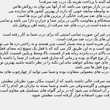
ید البته با پرداخت هزینه یک درب ضد سرقت!
بازار موجود می باشد که از آنها می توان به روکش هاس
که به واسطه سابقه خوبی که دارند از بهترین کشور های سازنده می
رب های ضد سرقت خانگی از برترین های این برند ها است
حکام و مقاومت بالایی در برابر صدا و حرارت دارا می باشد و تمامی
برده شده است.در درب های ضد سرقت از رشته آهن پروفیل باید
و در غیر این صورت تمامی امنیتی که برای درب شما به کار رفته است
یژگی های یک درب ضد سرقت است.
بر ضربه،اسید و مته بسیار آسیب پذیر هستند و به راحتی دزد ها می توا
ه می شود که این در نمونه های 16 و 20 زبانه موجود است و به این طریق کار می کند که با 
قفل از نوع فولادی بوده و زمانی که سارق قصد سرقت از شما را داشته ب
 در جای خود محکم خواهند ماند.این نکته را در نظر داشته باشید بهتری
 نوع قفل ها نمی باشد.
ای معمولی متفاوت بوده و شما نمی توانید از چهارچوب های معمولی
ضد سرقت عالی داشته باشید که از امنیت مکان مورد نظرتان مطمئن ب
 و گاوصندوقی می باشند و شما بسته به نیازتان هر کدام را که نیاز 
 آن استفاده می شود که در برابر گلوله های مسلسل هم مقاوم است
قت مورد استفاده قرار گرفته است مطمئن شوید.