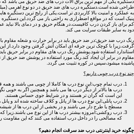
دستگیره یکی از مهم ترین یراق آلات درب های ضد حریق می باشد که دا
طراحی شده است.دستگیره درب های ضد حریق در دو نوع اهرمی (میله
به عملکرد و امنیت بالا کاربردی تر است.یکی از رایج ترین دستگیره ه
پنیک است که در مواقع اضطراری به راحتی باز می گردد.این دستگیره ا
کم برای باز کردن درب کافیست.در هنگام حریق و در دمای بالا نباید عمل
دود به سایر طبقات سرایت می کند.
رنگ درب ضد حریق:در ضد حریق باید در برابر حرارت و شعله مقاوم با
گرفت.زیرا با کوچک ترین جرقه ای امکان آتش گرفتن وجود دارد.از این 
استاندارد استفاده شود.پوشش رنگ درب های مقاوم در برابر حریق باید ب
مقاوم در برابر آن ایجاد کند.رنگ مورد استفاده در پوشش ضد حریق از
پاشیده میشود،سپس در کوره تثبیت می گردد.
چند نوع درب چوبی داریم؟
درب تمام چوب:این نوع درب ها کاملا از چوبی می باشند و هم
درب ها بالاتر از دیگر درب ها می باشد و همچنین اگر به خوبی نگ
این است که گران تر هستند و در شرایط جوی حساس هستند.
درب پانلی:این نوع درب ها از پانل و کلاف ساخته شده اند و پانل 
مسطح یا طرح دار می باشند و در بخشی از این درب ها از شیشه
درب روکشی:امروزه بیشتر درب ها از این نوع می باشند.زیرا که 
که مصالحی را در داخل درب استفاده می کنند که این مقاومت را ب
چگونه خرید اینترنتی درب ضد سرقت انجام دهیم؟