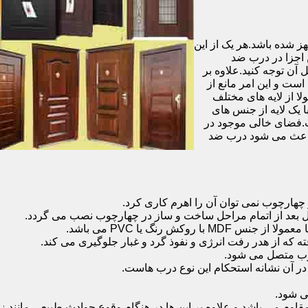
شده باشد.هر یک از این
 اجزا در درب ضد
آن توجه کنید.علاوه بر
است و این امر مانع از
 از لایه های مختلف
 یک لایه از جنس های
.فضای خالی موجود در
 باعث می شود درب ضد
هارچوب نمی توان آن را اهرم کاری کرد.
ل بعد از اتمام مراحل ساخت و ساز در چهارچوب نصب می گردد.
 رنگ یا PVC می باشد.
ه که از هدر رفت انرژی و نفوذ گرد و غبار جلوگیری می کند.
وب متصل می شود.
ر آن نشانه استحکام این نوع درب هاست.
 شود.
 می باشد و علاوه بر این ها در هنگام وقوع حوادث طبیعی مانند زل