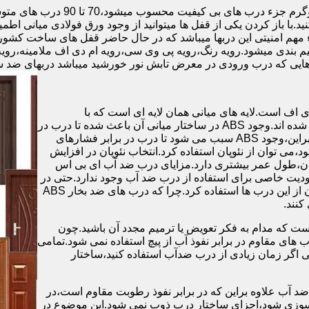
.با باز کردن یکی از قفل ها میتوانید از وجود ورق فولادی میانی اطمی
 مهم امنیتی این دربها میباشد که در حال حاضر قفل های ساخت کشو
ب های موجود در بازار در حالت کلی به 4 دسته تقسیم بندی میشود.رویه رنگ،رویه پی وی سی،رویه 
هایی که درب ورودی در معرض تابش نور خورشید میباشد دربهای ضد 
اف است.لایه های میانی همان لایه ای است که با
ABS،پوشانده می شود.لایه های انتهایی نیز از رویه ی پلاستیکی تشکیل شده اند.وجود ABS در ساختار میانی آن باعث شده تا درب در
برابر فشار و حرارت بالا،مقاومت و استحکام زیادی داشته باشد.علاوه براین،وجود ABS سبب می شود تا درب در برابر فشارهای
ر از ام دی اف در ساخت درب ABS استفاده نشود،می توان از نئوپان استفاده کرد.انتخاب نئوپان در افزایش
پان،طول عمر بیشتری دارد.مزایای درب ضد آب ای بی اس
دیت خاصی برای استفاده از درب ضد آب وجود ندارد.حتی در
شهرهای شمالی ایران که درصد رطوبت در محیط،بسیار است،می توان از این درب ها استفاده کرد.چرا که درب های ضد بخار ABS
ست که مدام به فکر تعویض یا ترمیم مجدد آن باشید.چون
ب های مقاوم در برابر نفوذ آب از پیچ استفاده نمی شود.تمامی
حتی اگر زمان زیادی از درب ضدآب استفاده کنید،ساختار
 آب علاوه براین که در برابر نفوذ رطوبت مقاوم است،در
ش سوزی شود،اجزای ساختار درب ذوب نمی شود.این موضوع در