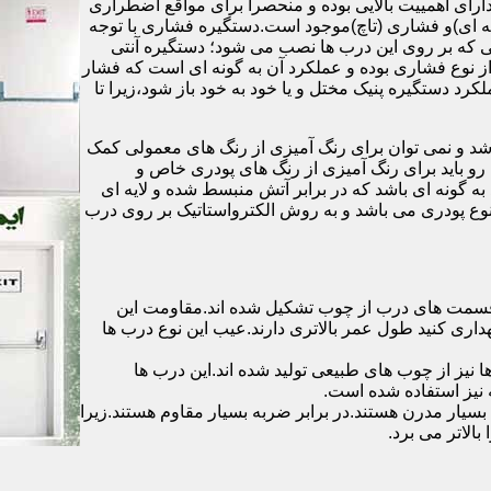
رای اهمییت بالایی بوده و منحصرا برای مواقع اضطراری
 ای)و فشاری (تاچ)موجود است.دستگیره فشاری با توجه
ایی که بر روی این درب ها نصب می شود؛ دستگیره آنتی
ز نوع فشاری بوده و عملکرد آن به گونه ای است که فشار
کرد دستگیره پنیک مختل و یا خود به خود باز شود،زیرا تا
شد و نمی توان برای رنگ آمیزی از رنگ های معمولی کمک
رو باید برای رنگ آمیزی از رنگ های پودری خاص و
ه گونه ای باشد که در برابر آتش منبسط شده و لایه ای
 نوع پودری می باشد و به روش الکترواستاتیک بر روی درب
ه قسمت های درب از چوب تشکیل شده اند.مقاومت این
هداری کنید طول عمر بالاتری دارند.عیب این نوع درب ها
ها نیز از چوب های طبیعی تولید شده اند.این درب ها
 نیز استفاده شده است.
بسیار مدرن هستند.در برابر ضربه بسیار مقاوم هستند.زیرا
الاتر می برد.