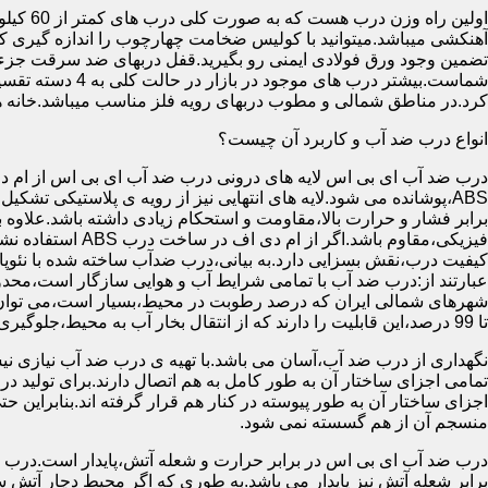
آهنکشی میباشد.میتوانید با کولیس ضخامت چهارچوب را اندازه گیری کنید
تضمین وجود ورق فولادی ایمنی رو بگیرید.قفل دربهای ضد سرقت جزء
شماست.بیشتر در
کرد.در مناطق شمالی و مطوب دربهای رویه فلز مناسب میباشد.خانه 
انواع درب ضد آب و کاربرد آن چیست؟
درب ضد آب ای بی اس لایه های درونی درب ضد آب ای بی اس از ام دی 
فیزیکی،مقاوم باشد.اگ
کیفیت درب،نقش بسزایی دارد.به بیانی،درب ضدآب ساخته شده با نئو
عبارتند از:درب ضد آب با تمامی شرایط آب و هوایی سازگار است،محدو
تا 99 درصد،این قابلیت را دارند که از انتقال بخار آب به محیط،جلوگیری کنند.
نگهداری از درب ضد آب،آسان می باشد.با تهیه ی درب ضد آب نیازی نی
تمامی اجزای ساختار آن به طور کامل به هم اتصال دارند.برای تولید در
اجزای ساختار آن به طور پیوسته در کنار هم قرار گرفته اند.بنابراین 
منسجم آن از هم گسسته نمی شود.
درب ضد آب ای بی اس در برابر حرارت و شعله آتش،پایدار است.درب ضد
برابر شعله آتش نیز پایدار می باشد.به طوری که اگر محیط دچار آت