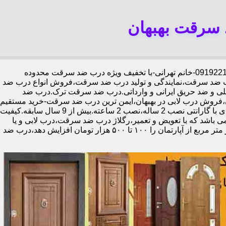
 سرقت بهبهان
،09192211934-خانم تهرانی-با تخفیف ویژه درب ضد سرقت محدوده
رب ضد سرقت،نمایندگی و تولید درب ضد سرقت،فروش انواع درب ضد
خلی و ضد حریق ایرانی و وارداتی.درب ضد سرقت ترک.درب ضد
،فروش درب لابی در بهبهان،ایمن ترین درب ضد سرقت-خرید مستقیم
از کارخانه قفل گاوصندوقی کاله،ضد برش و ضد دیلم 100% وارداتی،ورق فولادی دوبل چهارطرفه،عایق حرارت و صوت،اکیپ نصاب حرفه ای با گارانتی نصب 2 ساله،نصب 2 ساعته.بیش از 9 سال سابقه.کیفیت
ی باشد که با تعویض و تعمیر،رگلاژ درب ضد سرقت،درب لابی و یا
درب ورودی ساختمان از جمله عوامل تأثیر گذار در ظاهر کل ساختمان می‌باشد.طبق تحقیقات انجام شده،درب لابی لوکس می‌تواند ارزش هر متر مربع از آپارتمان را ۱۰۰ تا ۵۰۰ هزار تومان افزایش دهد،درب ضد