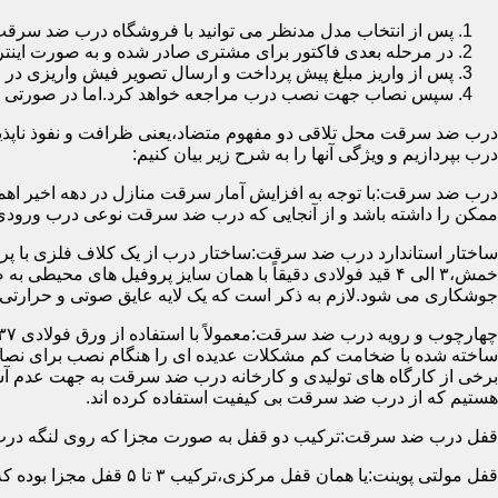
پس از انتخاب مدل مدنظر می توانید با فروشگاه درب ضد سرقت
در مرحله بعدی فاکتور برای مشتری صادر شده و به صورت اینتر
پس از واریز مبلغ پیش پرداخت و ارسال تصویر فیش واریزی 
سپس نصاب جهت نصب درب مراجعه خواهد کرد.اما در صورتی که از
درب ضد سرقت محل تلاقی دو مفهوم متضاد،یعنی ظرافت و نفوذ ناپذیر
درب بپردازیم و ویژگی آنها را به شرح زیر بیان کنیم:
درب ضد سرقت:با توجه به افزایش آمار سرقت منازل در دهه اخیر اهم
ممکن را داشته باشد و از آنجایی که درب ضد سرقت نوعی درب ورودی 
ساختار استاندارد درب ضد سرقت:ساختار درب از یک کلاف فلزی با پر
جوشکاری می شود.لازم به ذکر است که یک لایه عایق صوتی و حرارتی 
ساخته شده با ضخامت کم مشکلات عدیده ای را هنگام نصب برای نصاب 
برخی از کارگاه های تولیدی و کارخانه درب ضد سرقت به جهت عدم 
هستیم که از درب ضد سرقت بی کیفیت استفاده کرده اند.
قفل درب ضد سرقت:ترکیب دو قفل به صورت مجزا که روی لنگه درب نصب می گردد به 
قفل مولتی پوینت:یا همان قفل مرکزی،ترکیب ۳ تا ۵ قفل مجزا بوده که توسط یک میله یا اهرم به صورت یک پارچه عمل می کنند،قفل های مولتی پوینت وارداتی در ایران معمولاً دارای ۱۴ زبانه پیستونی است.