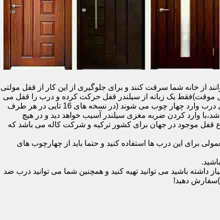
نند از خانه شما سرقت کنند و برای جلوگیری از این کار از قفل مولتی
قفل یک سویچ (به معنای قفل موقت)فقط یک زبانه از سیلندر قفل حرکت کرده و درب را قفل می
کند و در دو با قفل سویچ (در قفل های 20 تایی )پنج زبانه از قسمت بالای درب،پانزده زبانه هم از قسمت بالا،وسط و پایین قسمت کناری درب وارد چهار چوب می شوند (در نسخه های 16 تایی در هر طرف
اشد،با وارد کردن ضربه مغزی سیلندر آسیب خواهد دید و در هیچ
ن نوع قفل موجود در جهان برای کشور ترکیه و شرکت کاله می باشد که
 برای این درب ها استفاده کنید و حتما باید از چهارچوب های
اشید.
داشته باشید می توانید تهیه کنید و همچنین شما می توانید درب ضد
)سفارش دهید!