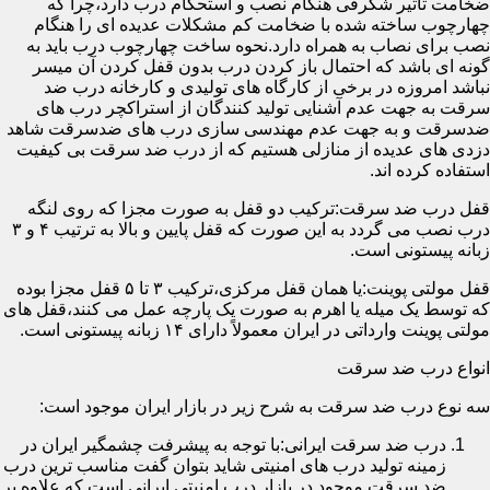
ضخامت تأثیر شگرفی هنگام نصب و استحکام درب دارد،چرا که
چهارچوب ساخته شده با ضخامت کم مشکلات عدیده ای را هنگام
نصب برای نصاب به همراه دارد.نحوه ساخت چهارچوب درب باید به
گونه ای باشد که احتمال باز کردن درب بدون قفل کردن آن میسر
نباشد امروزه در برخی از کارگاه های تولیدی و کارخانه درب ضد
سرقت به جهت عدم آشنایی تولید کنندگان از استراکچر درب های
ضدسرقت و به جهت عدم مهندسی سازی درب های ضدسرقت شاهد
دزدی های عدیده از منازلی هستیم که از درب ضد سرقت بی کیفیت
استفاده کرده اند.
قفل درب ضد سرقت:ترکیب دو قفل به صورت مجزا که روی لنگه
درب نصب می گردد به این صورت که قفل پایین و بالا به ترتیب ۴ و ۳
زبانه پیستونی است.
قفل مولتی پوینت:یا همان قفل مرکزی،ترکیب ۳ تا ۵ قفل مجزا بوده
که توسط یک میله یا اهرم به صورت یک پارچه عمل می کنند،قفل های
مولتی پوینت وارداتی در ایران معمولاً دارای ۱۴ زبانه پیستونی است.
انواع درب ضد سرقت
سه نوع درب ضد سرقت به شرح زیر در بازار ایران موجود است:
درب ضد سرقت ایرانی:با توجه به پیشرفت چشمگیر ایران در
زمینه تولید درب های امنیتی شاید بتوان گفت مناسب ترین درب
ضد سرقت موجود در بازار درب امنیتی ایرانی است که علاوه بر