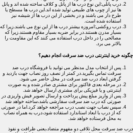
درب پانلی:این نوع درب ها از پانل و کلاف ساخته شده اند و پانل
ها نیز از چوب های طبیعی تولید شده اند.این درب ها مسطح یا
طرح دار می باشند و در بخشی از این درب ها از شیشه نیز
استفاده شده است.
درب روکشی:امروزه بیشتر درب ها از این نوع می باشند.زیرا که
بسیار مدرن هستند.در برابر ضربه بسیار مقاوم هستند.زیرا که
مصالحی را در داخل درب استفاده می کنند که این مقاومت را
بالاتر می برد.
چگونه خرید اینترنتی درب ضد سرقت انجام دهیم؟
پس از انتخاب مدل مدنظر می توانید با فروشگاه درب ضد
سرقت تماس بگیرید.در کمتر از نصف روز نصاب جهت بازدید و
گرفتن ابعاد درب ضد سرقت در محل حاضر می شود.
در مرحله بعدی فاکتور برای مشتری صادر شده و به صورت
اینترنتی و یا فیزیکی برای مشتری ارسال خواهد شد.
پس از واریز مبلغ پیش پرداخت و ارسال تصویر فیش واریزی در
صورتی که درب ضد سرقت سفارشی باشد،ساخته خواهد شد
سپس نصاب جهت نصب درب مراجعه خواهد کرد.اما در صورتی
که از درب با ابعاد استاندارد استفاده شود،درب به همراه نصاب
به محل فرستاده خواهد شد.
درب ضد سرقت محل تلاقی دو مفهوم متضاد،یعنی ظرافت و نفوذ