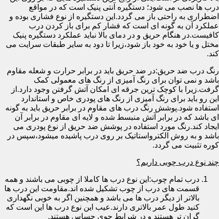
درب ها نصب می شود؛ دستگیره آنتی پنیک است که در مواقع
اضطراری به راحتی باز می گردد.این دستگیره از نوع فشاری بوده و
عملکرد آن به گونه ای است که فشار کم برای باز کردن درب
کافیست.در هنگام حریق و در دمای بالا نباید عملکرد دستگیره پنیک
مختل و یا خود به خود باز شود،زیرا تا دود به سایر طبقات سرایت می
کند.
رنگ درب ضد حریق:در ضد حریق باید در برابر حرارت و شعله مقاوم
باشد و نمی توان برای رنگ آمیزی از رنگ های معمولی کمک
گرفت.زیرا با کوچک ترین جرقه ای امکان آتش گرفتن وجود دارد.از
این رو باید برای رنگ آمیزی از رنگ های پودری خاص و استاندارد
استفاده شود.پوشش رنگ درب های مقاوم در برابر حریق باید به گونه
ای باشد که در برابر آتش منبسط شده و لایه ای مقاوم در برابر آن
ایجاد کند.رنگ مورد استفاده در پوشش ضد حریق از نوع پودری می
باشد و به روش الکترواستاتیک بر روی درب پاشیده میشود،سپس در
کوره تثبیت می گردد.
چند نوع درب چوبی داریم؟
درب تمام چوب:این نوع درب ها کاملا از چوبی می باشند و همه
قسمت های درب از چوب تشکیل شده اند.مقاومت این درب ها
بالاتر از دیگر درب ها می باشد و همچنین اگر به خوبی نگهداری
کنید طول عمر بالاتری دارند.عیب این نوع درب ها این است که
گران تر هستند و در شرایط جوی حساس هستند.