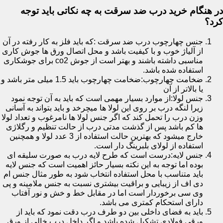
در هنگام خرید درب ضد سرقت به چه نکاتی باید توجه
کرد؟
جنس چهارچوب درب ضد سرقت :که باید فلز به کار رفته در آن
از آلیاژ خوب و با کیفیت باشد و محل اتصال ورق ها جوش کاری
مناسبی داشته باشند و بهتر است از جوش co2 برای جوشکاری
استفاده شده باشد.
ضخامت چهارچوب:ضخامت چهارچوب باید 1.5 میلی متر باشد و
یا بالاتر از آن
جنس لولا:از موارد بسیار مهمی است که باید به آن توجه نمود
زیرا لنگه درب بر روی این لولا ها میچرخد و باید بتواند به آسانی
وزن درب را تحمل کند که اگر جنس لولا ها نامرغوب و تعداد لولا
ها کم باشد پس از گذشت مدتی درب از حالت تنظیم و رگلاژی
خارج میشود که بهترین حالت استفاده از 3 عدد لولا و همچنین
استفاده از لولای بلبرینگ دار است.
جنس لایه:درست است که طرح لایه درب به صورت سلیقه ای
بوده اما توجه به این نکته بسیار حائز اهمیت است که جنس لایه
باید متناسب با محل استفاده انتخاب شود به طور مثال جنس ام
دی اف از زیبایی و براقیت بیشتری نسبت به جنس ملامینه و پی
وی سی برخوردار است اما در مقابل خط و خش و نور آفتاب
دارای استحکام کمتری می باشد.
باید به فضای داخلی بین دو طرف درب دقت نمود که باید از
ورقی فولادی تشکیل شده باشد و اگر داخل درب خالی از ورق