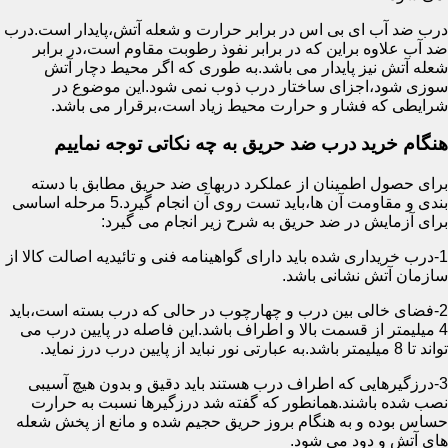
درب ضد آب ای بی اس در برابر حرارت و شعله آتش،پایدار است.درب
ضد آب علاوه براین که در برابر نفوذ رطوبت مقاوم است،در برابر
شعله آتش نیز پایدار می باشد.به طوری که اگر محیط دچار آتش
سوزی شود،اجزای ساختار درب ذوب نمی شود.این موضوع در
شرایطی که فشار و حرارت محیط زیاد است،برقرار می باشد.
هنگام خرید درب ضد حریق به چه نکاتی توجه نماییم
برای حصول اطمینان از عملکرد دربهای ضد حریق مطابق با دسته
بندی و مقاومت آن ها،باید تست روی آن انجام گیرد.5 مرحله اساسی
برای آزمایش در ضد حریق به شرح زیر انجام می گیرد:
1-درب خریداری شده باید دارای گواهینامه فنی و تائیدیه اصالت کالا از
سازمان آتش نشانی باشد.
2-فضای خالی بین درب و چهارچوب در حالی که درب بسته است،باید
4 میلیمتر از قسمت بالا و اطراف باشد.این فاصله در پایین درب می
تواند تا 8 میلیمتر باشد.به عبارتی نور نباید از پایین درب درز نماید.
3-درزگیرهایی که اطراف درب هستند باید دقیق و بدون هیچ آسیبی
نصب شده باشند.همانطور که گفته شد درزگیرها نسبت به حرارت
حساس بوده و به هنگام بروز حریق حجیم شده و مانع از پخش شعله
های آتش و دود می شود.