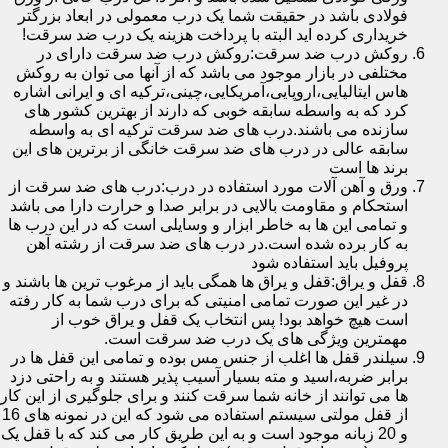
فولادی باشد در حقیقت شما یک درب معمولی در ابعاد بزرگتر
خریداری کرده اید البته با پرداخت هزینه یک درب ضد سرقت!
روکش درب ضد سرقت:روکش درب ضد سرقت دارای در
مختلفی در بازار موجود می باشد که از آنها می توان به روکش
هاس ایتالیایی،اروپایی،آمریکایی،چینی،ترکیه ای و ایرانی اشاره
کرد که به واسطه سابقه خوبی که دارند از بهترین کشور های
سازنده می باشند.درب های ضد سرقت ترکیه ای به واسطه
سابقه عالی در درب های ضد سرقت خانگی از برترین های این
برند ها است
ورق و آهن آلات مورد استفاده در درب:درب های ضد سرقت از
استحکام و مقاومت بالایی در برابر صدا و حرارت دارا می باشد
و تمامی این ها به خاطر ابزار و وسایلی است که در این درب ها
به کار برده شده است.در درب های ضد سرقت از رشته آهن
پروفیل باید استفاده شود
قفل و یراق:قفل و یراق ها همگی باید از مرغوب ترین ها باشند و
در غیر این صورت تمامی امنیتی که برای درب شما به کار رفته
است هیچ خواهد بود! پس انتخاب یک قفل و یراق خوب از
مهمترین ویژگی های یک درب ضد سرقت است.
سیلندر قفل ها اغلب از جنس مس بوده و تمامی این قفل ها در
برابر ضربه،اسید و مته بسیار آسیب پذیر هستند و به راحتی دزد
ها می توانند از خانه شما سرقت کنند و برای جلوگیری از این کار
از قفل مولتی سیستم استفاده می شود که این در نمونه های 16
و 20 زبانه موجود است و به این طریق کار می کند که با قفل یک