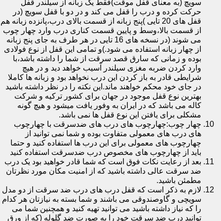
سویچ (به معنای قفل موقت)فقط یک زبانه از سیلندر قفل
حرکت کرده و درب را قفل می کند و در دو با قفل سویچ (در
قفل های 20 تایی )پنج زبانه از قسمت بالای درب،پانزده زبانه هم
از قسمت بالا،وسط و پایین قسمت کناری درب وارد چهار چوب
می شوند (در نسخه های 16 تایی در هر طرف به جای پنج زبانه
از چهار زبانه استفاده می شود.)و تمامی این قفل از نوع فولادی
بوده و زمانی که سارق قصد سرقت از شما را داشته باشد،با
وارد کردن ضربه مغزی سیلندر آسیب خواهد دید و در هیچ
شرایطی قادر به باز کردن این درب نخواهد بود و زبانه ها کاملا
در جای خود محکم خواهند ماند.این نکته را در نظر داشته باشید
بهترین نوع قفل موجود در جهان برای کشور ترکیه و شرکت
کاله می باشد که در ایران به وفور یافت میشود و هیچ گونه
مشکلی برای یافتن این نوع قفل ها نمی باشد.
چهار چوب:چهارچوب های درب های ضدسرقت با چهارچوب
های درب های معمولی متفاوت بوده و شما نمی توانید از
چهارچوب های معمولی برای این درب ها استفاده کنید و حتما
باید از چهارچوب های مخصوص درب ضدسرقت استفاده کنید
بعد از رعایت نکات فوق است که شما قادر خواهید بود یک درب
ضد سرقت عالی داشته باشید که از امنیت مکان مورد نظرتان
مطمئن باشید.
لازم به ذکر است که قفل درب های درب ضد سرقت از دو مدل
سویچی و گاوصندوقی می باشند و شما بسته به نیازتان هر کدام
را که نیاز داشته باشید می توانید تهیه کنید و همچنین شما می
توانید درب ضد سرقت خود را به صورت ضد گلوله (که از ورق