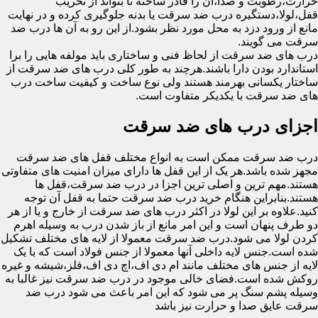
حرارت،رطوبت و صدا،آن را قادر ساخته تا بتواند از تخریب
قفل،لولا،دستگیره درب ضد سرقت یا بدنه جلوگیری کرده و در نهایت
مانع از ورود دزد به محل مورد نظر بشود.از این رو به آن ها درب ضد
سرقت می گویند.
درب های ضد سرقت از لحاظ فنی و ساختاری باید مولفه هایی را برا
استاندارد بودن دارا باشند.هرچند به طور کلی درب های ضد سرقت از
ساختار یکسانی بهرمند هستند ولی نوع ساخت و کیفیت ساخت درب
های ضد سرقت با یکدیکر متفاوت است.
اجزای درب های ضد سرقت
درب ضد سرقت ممکن است به انواع مختلف قفل های ضد سرقت
مجهز شده باشد.هر یک از این قفل ها دارای میزان امنیت های متفاوتی
هستند.مهم ترین و اصلی ترین اجزا در درب ضد سرقت،قفل ها
هستند.بنابراین هنگام خرید درب ضد سرقت حتما به قفل آن توجه
کنید.علاوه بر این لولا در اکثر درب های ضد سرقت از خارج و یا از هر
دو طرف پنهان است و این امر مانع از باز شدن درب به وسیله اهرم
کردن لولا می شود.درب ضد سرقت معمولا از لایه های مختلف تشکیل
شده است.جنس لایه داخلی آنها معمولا از جنس فولاد است که با یک
لایه از جنس های مختلف مانند ام دی اف،اچ دی اف،فلز،شیشه و غیره
روکش شده است.فضای خالی موجود در درب ضد سرقت نیز غالبا به
وسیله پشم سنگ پر می شود که این امر باعث می شود درب ضد
سرقت عایق صدا و حرارت نیز باشد