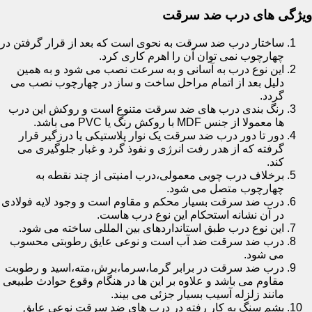
ویژگی های درب ضد سرقت
ساختار درب ضد سرقت به نحوی است که بعد از قرار گرفتن در
چهارچوب نمی توان آن را اهرم کاری کرد.
این نوع درب به آسانی و به سرعت نصب می شود و به همین
دلیل بعد از اتمام مراحل ساخت و ساز در چهارچوب نصب می
گردد.
رنگ بندی درب های ضد سرقت متنوع است و روکش این درب
ها معمولا از جنس MDF با روکش رنگ یا PVC می باشد.
دور تا دور درب ضد سرقت یک نوار پلاستیکی یا درزگیر قرار
گرفته که از هدر رفت انرژی و نفوذ گرد و غبار جلوگیری می
کند.
برخلاف درب چوبی معمولی،درب امنیتی از چند نقطه به
چهارچوب متصل می شود.
درب ضد سرقت بسیار محکم و مقاوم است و وجود لایه فولادی
در آن نشانه استحکام این نوع درب هاست.
این نوع درب طبق استانداردهای بین المللی ساخته می شود.
درب ضد سرقت ضد آب است و نوعی عایق رطوبتی محسوب
می شود.
درب ضد سرقت در برابر گرما،سرما،برش،مته،اسید و رطوبت
مقاوم می باشد و علاوه بر این ها در هنگام وقوع حوادث طبیعی
مانند زلزله آسیب بسیار جزئی می بیند.
پشم سنگ به کار رفته در درب های ضد سرقت نوعی عایق