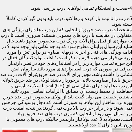
4-صحت و استحکام تمامی لولاهای درب بررسی شود.
5-درب را تا نیمه باز کرده و رها کنید،درب باید بدون گیر کردن کاملاً
بسته شود.
مشخصات درب ضد حریق:از آنجایی که این درب ها دارای ویژگی های
متفاوتی در مقایسه با درب های معمولی هستند؛ ضروری است تا درب
به مواردی از قبیل یراق آلات و رنگ درب مخصوص مجهز باشد.حال
شاید این سوال برایتان مطرح شود که به چه نکاتی باید توجه نمود ؟ در
ادامه ویژگی های فنی و اجزای دربهای مقاوم در برابر آتش را مورد
بررسی قرار می دهیم.لازم به ذکر است ؛ اغلب تولیدکنندگان فعال در
این حوزه تمامی موارد زیر را در استانداردهای خود در نظر دارند.از
طرفی در صورتی که درب استانداردهای مورد تائید سازمان آتش
نشانی را داشته باشد،مجوز یراق آلات در ضد حریق:یراق آلات درب ضد
حریق باید از مقاومت بالایی برخوردار باشند:لولای در ضد حریق :لولای
این درب ها باید دارای نشان سی ای (CE)باشد تا سلامت،ایمنی و
حفاظت از محیط زیست آن مطابق با الزامات اساسی مورد تائید
باشد.در حقیقت می توان گفت باید از لولای مخصوص درب ضد حریق
بهره برد.ساختار این لولاها به صورتی است که دچار پوسیدگی،چرخش
نمی شوند و در برابر حرارت بالا ذوب نمی گردند،در نتیجه امنیت درب
زیر سوال نمی رود.از آنجایی که وزن درب های ضد حریق زیاد
است،معمولاً به 3 عدد لولا نیاز دارند.در حالیکه درب های معمولی با
وزن پایین دارای 2 عدد لولا هستند.