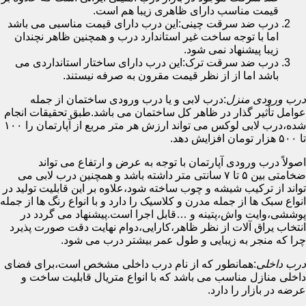
قیمت مناسب دارای ظاهری زیبا هم است.
درب ضد سرقت چینی:این درب دارای قیمت مناسبی می باشد
اما با توجه ساخت غیر استاندارد درب و همچنین ظاهر نچندان
زیبا پیشنهاد نمی شود.
درب ضد سرقت ترک:این درب دارای ساختار استانداردی می
باشد اما از از نظر قیمت مقرون به صرفه نیستند.
درب ورودی منزل
:درب لابی و یا درب ورودی ساختمان از جمله
عوامل تأثیر گذار در ظاهر کل ساختمان می باشد.طبق تحقیقات انجام
شده،درب لابی لوکس می تواند ارزش هر متر مربع از آپارتمان را ۱۰۰
تا ۵۰۰ هزار تومان افزایش دهد.
اصولاً درب ورودی آپارتمان با توجه به عرض و ارتفاع می تواند
ضخامتی بین ۵ تا ۷ سانتی متر داشته باشد و همچنین درب لابی می
تواند از ترکیب شیشه و چوب ساخته شود،علاوه بر این قابلیت تولید در
انواع سبک ها از جمله مدرن و کلاسیک را دارد و با انواع رنگ ها از جمله
پوششی،وایت واش،پتینه و …قابل اجرا است.پیشنهاد می گردد در
انتخاب یراق آلات از نظر ظاهر،کارایی،دوام نهایت دقت صورت پذیرد
چرا که منجر به زیبایی و طول عمر بیشتر درب می شود.
درب داخلی
:همانطور که از نام درب داخلی مشخص است،برای فضای
داخلی منازل مناسب می باشد که با انواع متریال قابلیت ساخت و
عرضه در بازار را دارد.