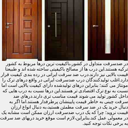
در ضدسرقت متداول در کشور،باکیفیت ترین درها مربوط به کشور
ترکیه هستند.این درب ها از مصالح باکیفیتی ساخته شده اند و طبیعتا
قیمت بالایی نیز دارند.درب ضد سرقت ایرانی در رده بندی کیفیت قرار
دارد.اغلب تولیدکنندگان درب ضدسرقت ایرانی در واقع درهای ترک را
مونتاژ می کنند؛ بنابراین درهای تولیدشده دارای کیفیت بالایی است اما
نسبت به نوع ترک اقتصادی تر هستند.این درها نسبت به درب هایی که
داخل کشور تولید می شوند قیمت مناسب تری دارند.درهای ضد
سرقت چینی به خاطر قیمت پایینشان پرطرفدار هستند.اما اگر به
دنبال خرید یک در ضد سرقت مطمئن هستید،به دنبال انواع ارزان
قیمت نروید؛ چرا که یک درب ضدسرقت ارزان ممکن است مشابه یک
در معمولی عمل کند.بنابراین،لازم است موقع خرید دربهای ضد سرقت
به برخی نکات توجه کنید.