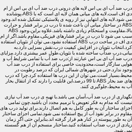
درب ضد آب ای بی اس لایه های درونی درب ضد آب ای بی اس از ام
دی اف است.لایه های میانی همان لایه ای است که با ABS،پوشانده
می شود.لایه های انتهایی نیز از رویه ی پلاستیکی تشکیل شده اند.وجود
ABS در ساختار میانی آن باعث شده تا درب در برابر فشار و حرارت
بالا،مقاومت و استحکام زیادی داشته باشد.علاوه براین،وجود ABS
سبب می شود تا درب در برابر فشارهای فیزیکی،مقاوم باشد.اگر از ام
دی اف در ساخت درب ABS استفاده نشود،می توان از نئوپان استفاده
کرد.انتخاب نئوپان در افزایش کیفیت درب،نقش بسزایی دارد.به
بیانی،درب ضدآب ساخته شده با نئوپان،طول عمر بیشتری دارد.مزایای
درب ضد آب ای بی اس عبارتند از:درب ضد آب با تمامی شرایط آب و
هوایی سازگار است،محدودیت خاصی برای استفاده از درب ضد آب
وجود ندارد.حتی در شهرهای شمالی ایران که درصد رطوبت در
محیط،بسیار است،می توان از این درب ها استفاده کرد.چرا که درب
های ضد بخار ABS تا 99 درصد،این قابلیت را دارند که از انتقال بخار
آب به محیط،جلوگیری کنند.
نگهداری از درب ضد آب،آسان می باشد.با تهیه ی درب ضد آب نیازی
نیست که مدام به فکر تعویض یا ترمیم مجدد آن باشید.چون تمامی
اجزای ساختار آن به طور کامل به هم اتصال دارند.برای تولید درب های
مقاوم در برابر نفوذ آب از پیچ استفاده نمی شود.تمامی اجزای ساختار
آن به طور پیوسته در کنار هم قرار گرفته اند.بنابراین حتی اگر زمان
زیادی از درب ضدآب استفاده کنید،ساختار منسجم آن از هم گسسته
نمی شود.