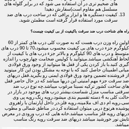
های ضخیم تری در آن استفاده می شود که در برابر گلوله های
مسلسل هم مقاوم است)سفارش دهید!
کیفیت دستگیره ها و ابزار یراقی که در ساخت درب های ضد
سرقت مورد استفاده قرار گرفته است مطمئن شوید.
راه های شناخت درب ضد سرقت باکیفیت از بی کیفیت چیست؟
اولین راه وزن درب هست که به صورت کلی درب های کمتر از 60
کیلوگرم جزء درب های بی کیفیت محسوب میشود،70 تا 90 درب های
متوسط و درب های 90 کیلوگرم و بالاتر جزء درب های با کیفیت از
لحاظ آهنکشی میباشد.میتوانید با کولیس ضخامت چهارچوب را اندازه
گیری کنید.با باز کردن یکی از قفل ها میتوانید از وجود ورق فولادی
میانی اطمینان حاصل کنید که با توجه به مشکل بودن این کار میتونید
از فروشنده تضمین وجود ورق فولادی ایمنی رو بگیرید.قفل دربهای
ضد سرقت جزء مهم امنیتی این دربها میباشد که در حال حاضر قفل
های ساخت کشور ترکیه نسبتا مرغوب میباشد.چه نوع درب ضد
سرقتی مناسب منزل شماست.بیشتر درب های موجود در بازار در
حالت کلی به 4 دسته تقسیم بندی میشود.رویه رنگ،رویه پی وی
سی،رویه ام دی اف ملامینه،رویه فلز،در داخل آپارتمان با راهروی
پوشیده هرنوع دربی میتوان استفاده کرد.در مناطق شمالی و مطوب
دربهای رویه فلز مناسب میباشد.خانه هایی که درب ورودی در معرض
تابش نور خورشید میباشد دربهای ضد سرقت رویه رنگ مناسب
میباشد.