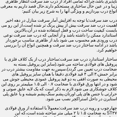
ناپذیری باشد،چراکه تمامی افراد از درب ضد سرقت انتظار ظاهری
زیبا و در عین حال ساختاری مستحکم دارند.حال قصد داریم به معرفی
انواع درب بپردازیم و ویژگی آنها را به شرح زیر بیان کنیم:
درب ضد سرقت:با توجه به افزایش آمار سرقت منازل در دهه اخیر
اهمیت درب ضد سرقت بیش از پیش پرنگ تر شده است،از این رو می
بایست کیفیت ساخت درب و قفل استفاده شده در آن،بالاترین
استاندارد ممکن را داشته باشد و از آنجایی که درب ضد سرقت نوعی
درب ورودی هم محسوب می شود باید از ظاهری مناسب برخوردار
باشد در ادامه ساختار درب ضد سرقت و همچنین انواع آن را بررسی
خواهیم کرد.
ساختار استاندارد درب ضد سرقت:ساختار درب از یک کلاف فلزی با
پروفیل های فولادی ساخته می شود.(سایز این پروفیل بسته به
ضخامت درب تعیین می گردد)،سپس به جهت مقاومت بیشتر درب در
برابر خمش،۳ الی ۴ قید فولادی دقیقاً با همان سایز پروفیل های
محیطی به صورت افقی به دو قید پروفیل عمودی محیطی جوش می
شود و در انتها ورق فولادی با ضخامت ۰.۷ الی ۱.۵ میلیمتر بر روی این
کلاف جوشکاری می شود.لازم به ذکر است که یک لایه عایق صوتی و
حرارتی با جنس های پلی اورتان،پشم سنگ،پشم شیشه و یا عایق پلی
استایرن در داخل استراکچر نصب می شود.
چهارچوب و رویه درب ضد سرقت:معمولاً با استفاده از ورق فولادی
ST۳۷ به ضخامت ۱.۵ تا ۲ میلی متر ساخته شده است،که این