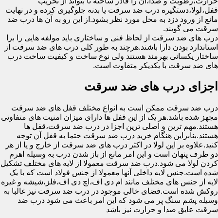
حرارت،رطوبت و صدا،آن را قادر ساخته تا بتواند از تخریب
قفل،لولا،دستگیره درب ضد سرقت یا بدنه جلوگیری کرده و در نهایت
مانع از ورود دزد به محل مورد نظر بشود.از این رو به آن ها درب ضد
سرقت می گویند.
درب های ضد سرقت از لحاظ فنی و ساختاری باید مولفه هایی را برا
استاندارد بودن دارا باشند.هرچند به طور کلی درب های ضد سرقت از
ساختار یکسانی بهرمند هستند ولی نوع ساخت و کیفیت ساخت درب
های ضد سرقت با یکدیکر متفاوت است.
اجزای درب های ضد سرقت
درب ضد سرقت ممکن است به انواع مختلف قفل های ضد سرقت
مجهز شده باشد.هر یک از این قفل ها دارای میزان امنیت های متفاوتی
هستند.مهم ترین و اصلی ترین اجزا در درب ضد سرقت،قفل ها
هستند.بنابراین هنگام خرید درب ضد سرقت حتما به قفل آن توجه
کنید.علاوه بر این لولا در اکثر درب های ضد سرقت از خارج و یا از هر
دو طرف پنهان است و این امر مانع از باز شدن درب به وسیله اهرم
کردن لولا می شود.درب ضد سرقت معمولا از لایه های مختلف تشکیل
شده است.جنس لایه داخلی آنها معمولا از جنس فولاد است که با یک
لایه از جنس های مختلف مانند ام دی اف،اچ دی اف،فلز،شیشه و غیره
روکش شده است.فضای خالی موجود در درب ضد سرقت نیز غالبا به
وسیله پشم سنگ پر می شود که این امر باعث می شود درب ضد
سرقت عایق صدا و حرارت نیز باشد