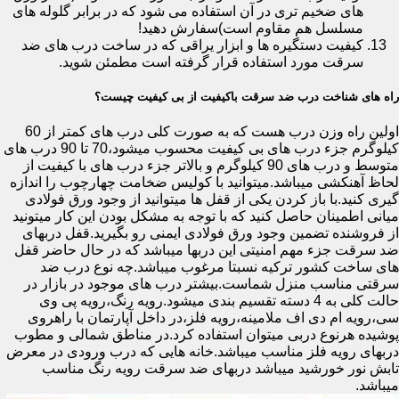
های ضخیم تری در آن استفاده می شود که در برابر گلوله های
مسلسل هم مقاوم است)سفارش دهید!
کیفیت دستگیره ها و ابزار یراقی که در ساخت درب های ضد
سرقت مورد استفاده قرار گرفته است مطمئن شوید.
راه های شناخت درب ضد سرقت باکیفیت از بی کیفیت چیست؟
اولین راه وزن درب هست که به صورت کلی درب های کمتر از 60
کیلوگرم جزء درب های بی کیفیت محسوب میشود،70 تا 90 درب های
متوسط و درب های 90 کیلوگرم و بالاتر جزء درب های با کیفیت از
لحاظ آهنکشی میباشد.میتوانید با کولیس ضخامت چهارچوب را اندازه
گیری کنید.با باز کردن یکی از قفل ها میتوانید از وجود ورق فولادی
میانی اطمینان حاصل کنید که با توجه به مشکل بودن این کار میتونید
از فروشنده تضمین وجود ورق فولادی ایمنی رو بگیرید.قفل دربهای
ضد سرقت جزء مهم امنیتی این دربها میباشد که در حال حاضر قفل
های ساخت کشور ترکیه نسبتا مرغوب میباشد.چه نوع درب ضد
سرقتی مناسب منزل شماست.بیشتر درب های موجود در بازار در
حالت کلی به 4 دسته تقسیم بندی میشود.رویه رنگ،رویه پی وی
سی،رویه ام دی اف ملامینه،رویه فلز،در داخل آپارتمان با راهروی
پوشیده هرنوع دربی میتوان استفاده کرد.در مناطق شمالی و مطوب
دربهای رویه فلز مناسب میباشد.خانه هایی که درب ورودی در معرض
تابش نور خورشید میباشد دربهای ضد سرقت رویه رنگ مناسب
میباشد.