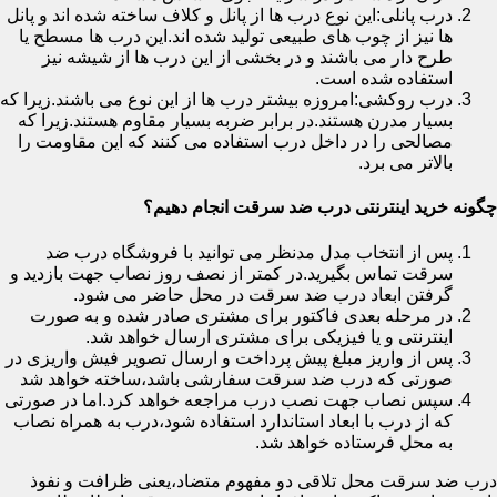
درب پانلی:این نوع درب ها از پانل و کلاف ساخته شده اند و پانل
ها نیز از چوب های طبیعی تولید شده اند.این درب ها مسطح یا
طرح دار می باشند و در بخشی از این درب ها از شیشه نیز
استفاده شده است.
درب روکشی:امروزه بیشتر درب ها از این نوع می باشند.زیرا که
بسیار مدرن هستند.در برابر ضربه بسیار مقاوم هستند.زیرا که
مصالحی را در داخل درب استفاده می کنند که این مقاومت را
بالاتر می برد.
چگونه خرید اینترنتی درب ضد سرقت انجام دهیم؟
پس از انتخاب مدل مدنظر می توانید با فروشگاه درب ضد
سرقت تماس بگیرید.در کمتر از نصف روز نصاب جهت بازدید و
گرفتن ابعاد درب ضد سرقت در محل حاضر می شود.
در مرحله بعدی فاکتور برای مشتری صادر شده و به صورت
اینترنتی و یا فیزیکی برای مشتری ارسال خواهد شد.
پس از واریز مبلغ پیش پرداخت و ارسال تصویر فیش واریزی در
صورتی که درب ضد سرقت سفارشی باشد،ساخته خواهد شد
سپس نصاب جهت نصب درب مراجعه خواهد کرد.اما در صورتی
که از درب با ابعاد استاندارد استفاده شود،درب به همراه نصاب
به محل فرستاده خواهد شد.
درب ضد سرقت محل تلاقی دو مفهوم متضاد،یعنی ظرافت و نفوذ