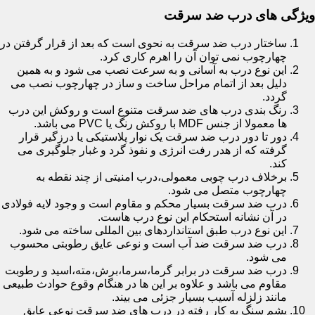
ویژگی های درب ضد سرقت
ساختار درب ضد سرقت به نحوی است که بعد از قرار گرفتن در
چهارچوب نمی توان آن را اهرم کاری کرد.
این نوع درب به آسانی و به سرعت نصب می شود و به همین
دلیل بعد از اتمام مراحل ساخت و ساز در چهارچوب نصب می
گردد.
رنگ بندی درب های ضد سرقت متنوع است و روکش این درب
ها معمولا از جنس MDF با روکش رنگ یا PVC می باشد.
دور تا دور درب ضد سرقت یک نوار پلاستیکی یا درزگیر قرار
گرفته که از هدر رفت انرژی و نفوذ گرد و غبار جلوگیری می
کند.
برخلاف درب چوبی معمولی،درب امنیتی از چند نقطه به
چهارچوب متصل می شود.
درب ضد سرقت بسیار محکم و مقاوم است و وجود لایه فولادی
در آن نشانه استحکام این نوع درب هاست.
این نوع درب طبق استانداردهای بین المللی ساخته می شود.
درب ضد سرقت ضد آب است و نوعی عایق رطوبتی محسوب
می شود.
درب ضد سرقت در برابر گرما،سرما،برش،مته،اسید و رطوبت
مقاوم می باشد و علاوه بر این ها در هنگام وقوع حوادث طبیعی
مانند زلزله آسیب بسیار جزئی می بیند.
پشم سنگ به کار رفته در درب های ضد سرقت نوعی عایق