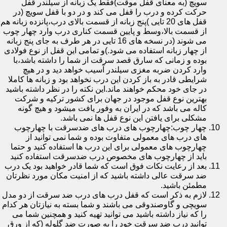
سویچ (به معنای قفل موقت)فقط یک زبانه از سیلندر قفل
حرکت کرده و درب را قفل می کند و در دو با قفل سویچ (در
قفل های 20 تایی )پنج زبانه از قسمت بالای درب،پانزده زبانه هم
از قسمت بالا،وسط و پایین قسمت کناری درب وارد چهار چوب
می شوند (در نسخه های 16 تایی در هر طرف به جای پنج زبانه
از چهار زبانه استفاده می شود.)و تمامی این قفل از نوع فولادی
بوده و زمانی که سارق قصد سرقت از شما را داشته باشد،با
وارد کردن ضربه مغزی سیلندر آسیب خواهد دید و در هیچ
شرایطی قادر به باز کردن این درب نخواهد بود و زبانه ها کاملا
در جای خود محکم خواهند ماند.این نکته را در نظر داشته باشید
بهترین نوع قفل موجود در جهان برای کشور ترکیه و شرکت
کاله می باشد که در ایران به وفور یافت میشود و هیچ گونه
مشکلی برای یافتن این نوع قفل ها نمی باشد.
چهار چوب:چهارچوب های درب های ضدسرقت با چهارچوب
های درب های معمولی متفاوت بوده و شما نمی توانید از
چهارچوب های معمولی برای این درب ها استفاده کنید و حتما
باید از چهارچوب های مخصوص درب ضدسرقت استفاده کنید
بعد از رعایت نکات فوق است که شما قادر خواهید بود یک درب
ضد سرقت عالی داشته باشید که از امنیت مکان مورد نظرتان
مطمئن باشید.
لازم به ذکر است که قفل درب های درب ضد سرقت از دو مدل
سویچی و گاوصندوقی می باشند و شما بسته به نیازتان هر کدام
را که نیاز داشته باشید می توانید تهیه کنید و همچنین شما می
توانید درب ضد سرقت خود را به صورت ضد گلوله (که از ورق