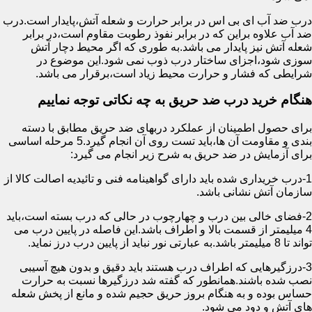
درب ضد آب ای بی اس در برابر حرارت و شعله آتش،پایدار است.درب
ضد آب علاوه براین که در برابر نفوذ رطوبت مقاوم است،در برابر
شعله آتش نیز پایدار می باشد.به طوری که اگر محیط دچار آتش
سوزی شود،اجزای ساختار درب ذوب نمی شود.این موضوع در
شرایطی که فشار و حرارت محیط زیاد است،برقرار می باشد.
هنگام خرید درب ضد حریق به چه نکاتی توجه نماییم
برای حصول اطمینان از عملکرد دربهای ضد حریق مطابق با دسته
بندی و مقاومت آن ها،باید تست روی آن انجام گیرد.5 مرحله اساسی
برای آزمایش در ضد حریق به شرح زیر انجام می گیرد:
1-درب خریداری شده باید دارای گواهینامه فنی و تائیدیه اصالت کالا از
سازمان آتش نشانی باشد.
2-فضای خالی بین درب و چهارچوب در حالی که درب بسته است،باید
4 میلیمتر از قسمت بالا و اطراف باشد.این فاصله در پایین درب می
تواند تا 8 میلیمتر باشد.به عبارتی نور نباید از پایین درب درز نماید.
3-درزگیرهایی که اطراف درب هستند باید دقیق و بدون هیچ آسیبی
نصب شده باشند.همانطور که گفته شد درزگیرها نسبت به حرارت
حساس بوده و به هنگام بروز حریق حجیم شده و مانع از پخش شعله
های آتش و دود می شود.