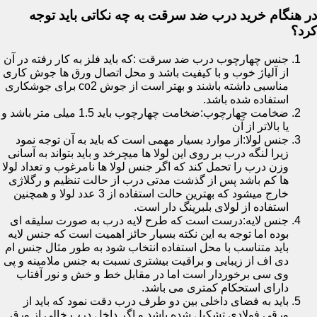
در هنگام خرید درب ضد سرقت به چه نکاتی باید توجه
کرد؟
جنس چهارچوب درب ضد سرقت :که باید فلز به کار رفته در آن
از آلیاژ خوب و با کیفیت باشد و محل اتصال ورق ها جوش کاری
مناسبی داشته باشند و بهتر است از جوش co2 برای جوشکاری
استفاده شده باشد.
ضخامت چهارچوب:ضخامت چهارچوب باید 1.5 میلی متر باشد و
یا بالاتر از آن
جنس لولا:از موارد بسیار مهمی است که باید به آن توجه نمود
زیرا لنگه درب بر روی این لولا ها میچرخد و باید بتواند به آسانی
وزن درب را تحمل کند که اگر جنس لولا ها نامرغوب و تعداد لولا
ها کم باشد پس از گذشت مدتی درب از حالت تنظیم و رگلاژی
خارج میشود که بهترین حالت استفاده از 3 عدد لولا و همچنین
استفاده از لولای بلبرینگ دار است.
جنس لایه:درست است که طرح لایه درب به صورت سلیقه ای
بوده اما توجه به این نکته بسیار حائز اهمیت است که جنس لایه
باید متناسب با محل استفاده انتخاب شود به طور مثال جنس ام
دی اف از زیبایی و براقیت بیشتری نسبت به جنس ملامینه و پی
وی سی برخوردار است اما در مقابل خط و خش و نور آفتاب
دارای استحکام کمتری می باشد.
باید به فضای داخلی بین دو طرف درب دقت نمود که باید از
ورقی فولادی تشکیل شده باشد و اگر داخل درب خالی از ورق