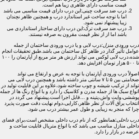
قیمت مناسب دارای ظاهری زیبا هم است.
درب ضد سرقت چینی:این درب دارای قیمت مناسبی می باشد
اما با توجه ساخت غیر استاندارد درب و همچنین ظاهر نچندان
زیبا پیشنهاد نمی شود.
درب ضد سرقت ترک:این درب دارای ساختار استانداردی می
باشد اما از از نظر قیمت مقرون به صرفه نیستند.
درب ورودی منزل
:درب لابی و یا درب ورودی ساختمان از جمله
عوامل تأثیر گذار در ظاهر کل ساختمان می باشد.طبق تحقیقات انجام
شده،درب لابی لوکس می تواند ارزش هر متر مربع از آپارتمان را ۱۰۰
تا ۵۰۰ هزار تومان افزایش دهد.
اصولاً درب ورودی آپارتمان با توجه به عرض و ارتفاع می تواند
ضخامتی بین ۵ تا ۷ سانتی متر داشته باشد و همچنین درب لابی می
تواند از ترکیب شیشه و چوب ساخته شود،علاوه بر این قابلیت تولید در
انواع سبک ها از جمله مدرن و کلاسیک را دارد و با انواع رنگ ها از جمله
پوششی،وایت واش،پتینه و …قابل اجرا است.پیشنهاد می گردد در
انتخاب یراق آلات از نظر ظاهر،کارایی،دوام نهایت دقت صورت پذیرد
چرا که منجر به زیبایی و طول عمر بیشتر درب می شود.
درب داخلی
:همانطور که از نام درب داخلی مشخص است،برای فضای
داخلی منازل مناسب می باشد که با انواع متریال قابلیت ساخت و
عرضه در بازار را دارد.