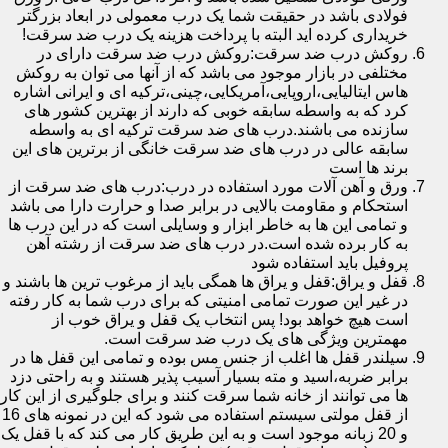
فولادی باشد در حقیقت شما یک درب معمولی در ابعاد بزرگتر
خریداری کرده اید البته با پرداخت هزینه یک درب ضد سرقت!
روکش درب ضد سرقت:روکش درب ضد سرقت دارای در
مختلفی در بازار موجود می باشد که از آنها می توان به روکش
هاس ایتالیایی،اروپایی،آمریکایی،چینی،ترکیه ای و ایرانی اشاره
کرد که به واسطه سابقه خوبی که دارند از بهترین کشور های
سازنده می باشند.درب های ضد سرقت ترکیه ای به واسطه
سابقه عالی در درب های ضد سرقت خانگی از برترین های این
برند ها است
ورق و آهن آلات مورد استفاده در درب:درب های ضد سرقت از
استحکام و مقاومت بالایی در برابر صدا و حرارت دارا می باشد
و تمامی این ها به خاطر ابزار و وسایلی است که در این درب ها
به کار برده شده است.در درب های ضد سرقت از رشته آهن
پروفیل باید استفاده شود
قفل و یراق:قفل و یراق ها همگی باید از مرغوب ترین ها باشند و
در غیر این صورت تمامی امنیتی که برای درب شما به کار رفته
است هیچ خواهد بود! پس انتخاب یک قفل و یراق خوب از
مهمترین ویژگی های یک درب ضد سرقت است.
سیلندر قفل ها اغلب از جنس مس بوده و تمامی این قفل ها در
برابر ضربه،اسید و مته بسیار آسیب پذیر هستند و به راحتی دزد
ها می توانند از خانه شما سرقت کنند و برای جلوگیری از این کار
از قفل مولتی سیستم استفاده می شود که این در نمونه های 16
و 20 زبانه موجود است و به این طریق کار می کند که با قفل یک