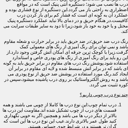
درب ها نصب می شود؛ دستگیره آنتی پنیک است که در مواقع
اضطراری به راحتی باز می گردد.این دستگیره از نوع فشاری بوده و
عملکرد آن به گونه ای است که فشار کم برای باز کردن درب
کافیست.در هنگام حریق و در دمای بالا نباید عملکرد دستگیره پنیک
مختل و یا خود به خود باز شود،زیرا تا دود به سایر طبقات سرایت می
کند.
رنگ درب ضد حریق:در ضد حریق باید در برابر حرارت و شعله مقاوم
باشد و نمی توان برای رنگ آمیزی از رنگ های معمولی کمک
گرفت.زیرا با کوچک ترین جرقه ای امکان آتش گرفتن وجود دارد.از
این رو باید برای رنگ آمیزی از رنگ های پودری خاص و استاندارد
استفاده شود.پوشش رنگ درب های مقاوم در برابر حریق باید به گونه
ای باشد که در برابر آتش منبسط شده و لایه ای مقاوم در برابر آن
ایجاد کند.رنگ مورد استفاده در پوشش ضد حریق از نوع پودری می
باشد و به روش الکترواستاتیک بر روی درب پاشیده میشود،سپس در
کوره تثبیت می گردد.
چند نوع درب چوبی داریم؟
درب تمام چوب:این نوع درب ها کاملا از چوبی می باشند و همه
قسمت های درب از چوب تشکیل شده اند.مقاومت این درب ها
بالاتر از دیگر درب ها می باشد و همچنین اگر به خوبی نگهداری
کنید طول عمر بالاتری دارند.عیب این نوع درب ها این است که
گران تر هستند و در شرایط جوی حساس هستند.