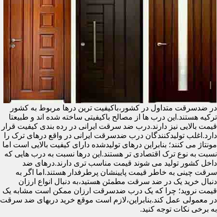
در ضدسرقت متداول در کشور،باکیفیت ترین درها مربوط به کشور
ترکیه هستند.این درب ها از مصالح باکیفیتی ساخته شده اند و طبیعتا
قیمت بالایی نیز دارند.درب ضد سرقت ایرانی در رده بندی کیفیت قرار
دارد.اغلب تولیدکنندگان درب ضدسرقت ایرانی در واقع درهای ترک را
مونتاژ می کنند؛ بنابراین درهای تولیدشده دارای کیفیت بالایی است اما
نسبت به نوع ترک اقتصادی تر هستند.این درها نسبت به درب هایی که
داخل کشور تولید می شوند قیمت مناسب تری دارند.درهای ضد
سرقت چینی به خاطر قیمت پایینشان پرطرفدار هستند.اما اگر به
دنبال خرید یک در ضد سرقت مطمئن هستید،به دنبال انواع ارزان
قیمت نروید؛ چرا که یک درب ضدسرقت ارزان ممکن است مشابه یک
در معمولی عمل کند.بنابراین،لازم است موقع خرید دربهای ضد سرقت
به برخی نکات توجه کنید.