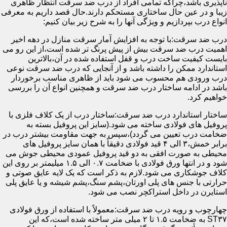
ناپذیری باشد،چراکه تمامی افراد از درب ضد سرقت انتظار ظاهری
زیبا و در عین حال ساختاری مستحکم دارند.حال قصد داریم به معرفی
انواع درب بپردازیم و ویژگی آنها را به شرح زیر بیان کنیم:
درب ضد سرقت:با توجه به افزایش آمار سرقت منازل در دهه اخیر
اهمیت درب ضد سرقت بیش از پیش پرنگ تر شده است،از این رو می
بایست کیفیت ساخت درب و قفل استفاده شده در آن،بالاترین
استاندارد ممکن را داشته باشد و از آنجایی که درب ضد سرقت نوعی
درب ورودی هم محسوب می شود باید از ظاهری مناسب برخوردار
باشد در ادامه ساختار درب ضد سرقت و همچنین انواع آن را بررسی
خواهیم کرد.
ساختار استاندارد درب ضد سرقت:ساختار درب از یک کلاف فلزی با
پروفیل های فولادی ساخته می شود.(سایز این پروفیل بسته به
ضخامت درب تعیین می گردد)،سپس به جهت مقاومت بیشتر درب در
برابر خمش،۳ الی ۴ قید فولادی دقیقاً با همان سایز پروفیل های
محیطی به صورت افقی به دو قید پروفیل عمودی محیطی جوش می
شود و در انتها ورق فولادی با ضخامت ۰.۷ الی ۱.۵ میلیمتر بر روی این
کلاف جوشکاری می شود.لازم به ذکر است که یک لایه عایق صوتی و
حرارتی با جنس های پلی اورتان،پشم سنگ،پشم شیشه و یا عایق پلی
استایرن در داخل استراکچر نصب می شود.
چهارچوب و رویه درب ضد سرقت:معمولاً با استفاده از ورق فولادی
ST۳۷ به ضخامت ۱.۵ تا ۲ میلی متر ساخته شده است،که این