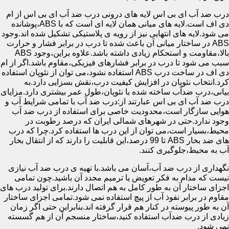
درب ضد آب ای بی اس لایه های درونی درب ضد آب ای بی اس از ام
دی اف است.لایه های میانی همان لایه ای است که با ABS،پوشانده
می شود.لایه های انتهایی نیز از رویه ی پلاستیکی تشکیل شده اند.وجود
ABS در ساختار میانی آن باعث شده تا درب در برابر فشار و حرارت
بالا،مقاومت و استحکام زیادی داشته باشد.علاوه براین،وجود ABS
سبب می شود تا درب در برابر فشارهای فیزیکی،مقاوم باشد.اگر از ام
دی اف در ساخت درب ABS استفاده نشود،می توان از نئوپان استفاده
کرد.انتخاب نئوپان در افزایش کیفیت درب،نقش بسزایی دارد.به
بیانی،درب ضدآب ساخته شده با نئوپان،طول عمر بیشتری دارد.مزایای
درب ضد آب ای بی اس عبارتند از:درب ضد آب با تمامی شرایط آب و
هوایی سازگار است،محدودیت خاصی برای استفاده از درب ضد آب
وجود ندارد.حتی در شهرهای شمالی ایران که درصد رطوبت در
محیط،بسیار است،می توان از این درب ها استفاده کرد.چرا که درب
های ضد بخار ABS تا 99 درصد،این قابلیت را دارند که از انتقال بخار
آب به محیط،جلوگیری کنند.
نگهداری از درب ضد آب،آسان می باشد.با تهیه ی درب ضد آب نیازی
نیست که مدام به فکر تعویض یا ترمیم مجدد آن باشید.چون تمامی
اجزای ساختار آن به طور کامل به هم اتصال دارند.برای تولید درب های
مقاوم در برابر نفوذ آب از پیچ استفاده نمی شود.تمامی اجزای ساختار
آن به طور پیوسته در کنار هم قرار گرفته اند.بنابراین حتی اگر زمان
زیادی از درب ضدآب استفاده کنید،ساختار منسجم آن از هم گسسته
نمی شود.