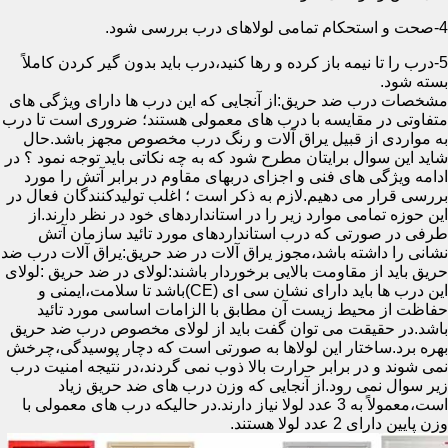
4-صحت و استحکام تمامی لولاهای درب بررسی شود.
5-درب را تا نیمه باز کرده و رها کنید،درب باید بدون گیر کردن کاملاً
بسته شود.
مشخصات درب ضد حریق:از آنجایی که این درب ها دارای ویژگی های
متفاوتی در مقایسه با درب های معمولی هستند؛ ضروری است تا درب
به مواردی از قبیل یراق آلات و رنگ درب مخصوص مجهز باشد.حال
شاید این سوال برایتان مطرح شود که به چه نکاتی باید توجه نمود ؟ در
ادامه ویژگی های فنی و اجزای دربهای مقاوم در برابر آتش را مورد
بررسی قرار می دهیم.لازم به ذکر است ؛ اغلب تولیدکنندگان فعال در
این حوزه تمامی موارد زیر را در استانداردهای خود در نظر دارند.از
طرفی در صورتی که درب استانداردهای مورد تائید سازمان آتش
نشانی را داشته باشد،مجوز یراق آلات در ضد حریق:یراق آلات درب ضد
حریق باید از مقاومت بالایی برخوردار باشند:لولای در ضد حریق :لولای
این درب ها باید دارای نشان سی ای (CE)باشد تا سلامت،ایمنی و
حفاظت از محیط زیست آن مطابق با الزامات اساسی مورد تائید
باشد.در حقیقت می توان گفت باید از لولای مخصوص درب ضد حریق
بهره برد.ساختار این لولاها به صورتی است که دچار پوسیدگی،چرخش
نمی شوند و در برابر حرارت بالا ذوب نمی گردند،در نتیجه امنیت درب
زیر سوال نمی رود.از آنجایی که وزن درب های ضد حریق زیاد
است،معمولاً به 3 عدد لولا نیاز دارند.در حالیکه درب های معمولی با
وزن پایین دارای 2 عدد لولا هستند.