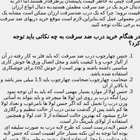
سرقت چینی به خاطر قیمت پایینشان پرطرفدار هستند.اما اگر به
دنبال خرید یک در ضد سرقت مطمئن هستید،به دنبال انواع ارزان
قیمت نروید؛ چرا که یک درب ضدسرقت ارزان ممکن است مشابه یک
در معمولی عمل کند.بنابراین،لازم است موقع خرید دربهای ضد سرقت
به برخی نکات توجه کنید.
در هنگام خرید درب ضد سرقت به چه نکاتی باید توجه
کرد؟
جنس چهارچوب درب ضد سرقت :که باید فلز به کار رفته در آن
از آلیاژ خوب و با کیفیت باشد و محل اتصال ورق ها جوش کاری
مناسبی داشته باشند و بهتر است از جوش co2 برای جوشکاری
استفاده شده باشد.
ضخامت چهارچوب:ضخامت چهارچوب باید 1.5 میلی متر باشد و
یا بالاتر از آن
جنس لولا:از موارد بسیار مهمی است که باید به آن توجه نمود
زیرا لنگه درب بر روی این لولا ها میچرخد و باید بتواند به آسانی
وزن درب را تحمل کند که اگر جنس لولا ها نامرغوب و تعداد لولا
ها کم باشد پس از گذشت مدتی درب از حالت تنظیم و رگلاژی
خارج میشود که بهترین حالت استفاده از 3 عدد لولا و همچنین
استفاده از لولای بلبرینگ دار است.
جنس لایه:درست است که طرح لایه درب به صورت سلیقه ای
بوده اما توجه به این نکته بسیار حائز اهمیت است که جنس لایه
باید متناسب با محل استفاده انتخاب شود به طور مثال جنس ام