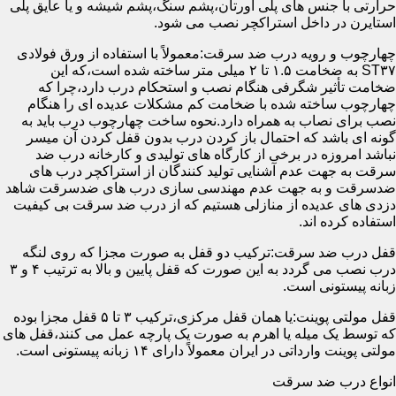
حرارتی با جنس های پلی اورتان،پشم سنگ،پشم شیشه و یا عایق پلی
استایرن در داخل استراکچر نصب می شود.
چهارچوب و رویه درب ضد سرقت:معمولاً با استفاده از ورق فولادی
ST۳۷ به ضخامت ۱.۵ تا ۲ میلی متر ساخته شده است،که این
ضخامت تأثیر شگرفی هنگام نصب و استحکام درب دارد،چرا که
چهارچوب ساخته شده با ضخامت کم مشکلات عدیده ای را هنگام
نصب برای نصاب به همراه دارد.نحوه ساخت چهارچوب درب باید به
گونه ای باشد که احتمال باز کردن درب بدون قفل کردن آن میسر
نباشد امروزه در برخی از کارگاه های تولیدی و کارخانه درب ضد
سرقت به جهت عدم آشنایی تولید کنندگان از استراکچر درب های
ضدسرقت و به جهت عدم مهندسی سازی درب های ضدسرقت شاهد
دزدی های عدیده از منازلی هستیم که از درب ضد سرقت بی کیفیت
استفاده کرده اند.
قفل درب ضد سرقت:ترکیب دو قفل به صورت مجزا که روی لنگه
درب نصب می گردد به این صورت که قفل پایین و بالا به ترتیب ۴ و ۳
زبانه پیستونی است.
قفل مولتی پوینت:یا همان قفل مرکزی،ترکیب ۳ تا ۵ قفل مجزا بوده
که توسط یک میله یا اهرم به صورت یک پارچه عمل می کنند،قفل های
مولتی پوینت وارداتی در ایران معمولاً دارای ۱۴ زبانه پیستونی است.
انواع درب ضد سرقت