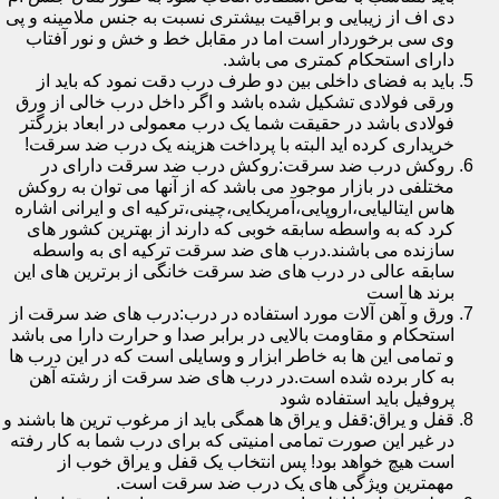
دی اف از زیبایی و براقیت بیشتری نسبت به جنس ملامینه و پی
وی سی برخوردار است اما در مقابل خط و خش و نور آفتاب
دارای استحکام کمتری می باشد.
باید به فضای داخلی بین دو طرف درب دقت نمود که باید از
ورقی فولادی تشکیل شده باشد و اگر داخل درب خالی از ورق
فولادی باشد در حقیقت شما یک درب معمولی در ابعاد بزرگتر
خریداری کرده اید البته با پرداخت هزینه یک درب ضد سرقت!
روکش درب ضد سرقت:روکش درب ضد سرقت دارای در
مختلفی در بازار موجود می باشد که از آنها می توان به روکش
هاس ایتالیایی،اروپایی،آمریکایی،چینی،ترکیه ای و ایرانی اشاره
کرد که به واسطه سابقه خوبی که دارند از بهترین کشور های
سازنده می باشند.درب های ضد سرقت ترکیه ای به واسطه
سابقه عالی در درب های ضد سرقت خانگی از برترین های این
برند ها است
ورق و آهن آلات مورد استفاده در درب:درب های ضد سرقت از
استحکام و مقاومت بالایی در برابر صدا و حرارت دارا می باشد
و تمامی این ها به خاطر ابزار و وسایلی است که در این درب ها
به کار برده شده است.در درب های ضد سرقت از رشته آهن
پروفیل باید استفاده شود
قفل و یراق:قفل و یراق ها همگی باید از مرغوب ترین ها باشند و
در غیر این صورت تمامی امنیتی که برای درب شما به کار رفته
است هیچ خواهد بود! پس انتخاب یک قفل و یراق خوب از
مهمترین ویژگی های یک درب ضد سرقت است.