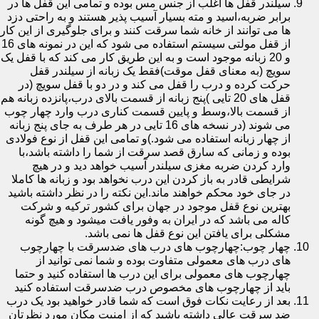
سیلندر قفل ها اغلب از جنس مس بوده و تمامی این قفل ها در
برابر ضربه،اسید و مته بسیار آسیب پذیر هستند و به راحتی دزد
ها می توانند از خانه شما سرقت کنند و برای جلوگیری از این کار
از قفل مولتی سیستم استفاده می شود که این در نمونه های 16
و 20 زبانه موجود است و به این طریق کار می کند که با قفل یک
سویچ (به معنای قفل موقت)فقط یک زبانه از سیلندر قفل
حرکت کرده و درب را قفل می کند و در دو با قفل سویچ (در
قفل های 20 تایی )پنج زبانه از قسمت بالای درب،پانزده زبانه هم
از قسمت بالا،وسط و پایین قسمت کناری درب وارد چهار چوب
می شوند (در نسخه های 16 تایی در هر طرف به جای پنج زبانه
از چهار زبانه استفاده می شود.)و تمامی این قفل از نوع فولادی
بوده و زمانی که سارق قصد سرقت از شما را داشته باشد،با
وارد کردن ضربه مغزی سیلندر آسیب خواهد دید و در هیچ
شرایطی قادر به باز کردن این درب نخواهد بود و زبانه ها کاملا
در جای خود محکم خواهند ماند.این نکته را در نظر داشته باشید
بهترین نوع قفل موجود در جهان برای کشور ترکیه و شرکت
کاله می باشد که در ایران به وفور یافت میشود و هیچ گونه
مشکلی برای یافتن این نوع قفل ها نمی باشد.
چهار چوب:چهارچوب های درب های ضدسرقت با چهارچوب
های درب های معمولی متفاوت بوده و شما نمی توانید از
چهارچوب های معمولی برای این درب ها استفاده کنید و حتما
باید از چهارچوب های مخصوص درب ضدسرقت استفاده کنید
بعد از رعایت نکات فوق است که شما قادر خواهید بود یک درب
ضد سرقت عالی داشته باشید که از امنیت مکان مورد نظرتان