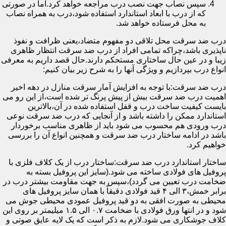
سپس نصاب جهت نصب درب مراجعه خواهد کرد.اما در صورتی
که از درب با ابعاد استاندارد استفاده شود،درب به همراه نصاب
به محل فرستاده خواهد شد.
درب ضد سرقت محل تلاقی دو مفهوم متضاد،یعنی ظرافت و نفوذ
ناپذیری باشد،چراکه تمامی افراد از درب ضد سرقت انتظار ظاهری
زیبا و در عین حال ساختاری مستحکم دارند.حال قصد داریم به معرفی
انواع درب بپردازیم و ویژگی آنها را به شرح زیر بیان کنیم:
درب ضد سرقت:با توجه به افزایش آمار سرقت منازل در دهه اخیر
اهمیت درب ضد سرقت بیش از پیش پرنگ تر شده است،از این رو می
بایست کیفیت ساخت درب و قفل استفاده شده در آن،بالاترین
استاندارد ممکن را داشته باشد و از آنجایی که درب ضد سرقت نوعی
درب ورودی هم محسوب می شود باید از ظاهری مناسب برخوردار
باشد در ادامه ساختار درب ضد سرقت و همچنین انواع آن را بررسی
خواهیم کرد.
ساختار استاندارد درب ضد سرقت:ساختار درب از یک کلاف فلزی با
پروفیل های فولادی ساخته می شود.(سایز این پروفیل بسته به
ضخامت درب تعیین می گردد)،سپس به جهت مقاومت بیشتر درب در
برابر خمش،۳ الی ۴ قید فولادی دقیقاً با همان سایز پروفیل های
محیطی به صورت افقی به دو قید پروفیل عمودی محیطی جوش می
شود و در انتها ورق فولادی با ضخامت ۰.۷ الی ۱.۵ میلیمتر بر روی این
کلاف جوشکاری می شود.لازم به ذکر است که یک لایه عایق صوتی و