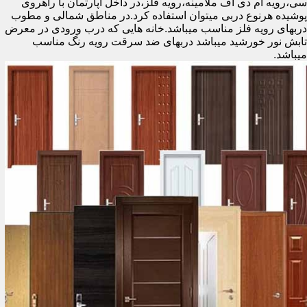
سی،رویه ام دی اف ملامینه،رویه فلز،در داخل آپارتمان با راهروی
پوشیده هرنوع دربی میتوان استفاده کرد.در مناطق شمالی و مطوب
دربهای رویه فلز مناسب میباشد.خانه هایی که درب ورودی در معرض
تابش نور خورشید میباشد دربهای ضد سرقت رویه رنگ مناسب
میباشد.