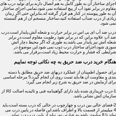
اجزای ساختار آن به طور کامل به هم اتصال دارند.برای تولید درب های
مقاوم در برابر نفوذ آب از پیچ استفاده نمی شود.تمامی اجزای ساختار
آن به طور پیوسته در کنار هم قرار گرفته اند.بنابراین حتی اگر زمان
زیادی از درب ضدآب استفاده کنید،ساختار منسجم آن از هم گسسته
نمی شود.
درب ضد آب ای بی اس در برابر حرارت و شعله آتش،پایدار است.درب
ضد آب علاوه براین که در برابر نفوذ رطوبت مقاوم است،در برابر
شعله آتش نیز پایدار می باشد.به طوری که اگر محیط دچار آتش
سوزی شود،اجزای ساختار درب ذوب نمی شود.این موضوع در
شرایطی که فشار و حرارت محیط زیاد است،برقرار می باشد.
هنگام خرید درب ضد حریق به چه نکاتی توجه نماییم
برای حصول اطمینان از عملکرد دربهای ضد حریق مطابق با دسته
بندی و مقاومت آن ها،باید تست روی آن انجام گیرد.5 مرحله اساسی
برای آزمایش در ضد حریق به شرح زیر انجام می گیرد:
1-درب خریداری شده باید دارای گواهینامه فنی و تائیدیه اصالت کالا از
سازمان آتش نشانی باشد.
2-فضای خالی بین درب و چهارچوب در حالی که درب بسته است،باید
4 میلیمتر از قسمت بالا و اطراف باشد.این فاصله در پایین درب می
تواند تا 8 میلیمتر باشد.به عبارتی نور نباید از پایین درب درز نماید.