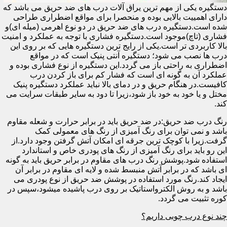
دستگیره یکی از مهم ترین یراق آلات درب های ضد حریق می باشد که
دارای اهمییت بالایی بوده و منحصرا برای مواقع اضطراری طراحی
شده است.دستگیره درب های ضد حریق در دو نوع اهرمی (میله ای)و
فشاری (تاچ)موجود است.دستگیره فشاری با توجه به عملکرد و امنیت
بالا کاربردی تر است.یکی از رایج ترین دستگیره هایی که بر روی این
درب ها نصب می شود؛ دستگیره آنتی پنیک است که در مواقع
اضطراری به راحتی باز می گردد.این دستگیره از نوع فشاری بوده و
عملکرد آن به گونه ای است که فشار کم برای باز کردن درب
کافیست.در هنگام حریق و در دمای بالا نباید عملکرد دستگیره پنیک
مختل و یا خود به خود باز شود،زیرا تا دود به سایر طبقات سرایت می
کند.
رنگ درب ضد حریق:در ضد حریق باید در برابر حرارت و شعله مقاوم
باشد و نمی توان برای رنگ آمیزی از رنگ های معمولی کمک
گرفت.زیرا با کوچک ترین جرقه ای امکان آتش گرفتن وجود دارد.از
این رو باید برای رنگ آمیزی از رنگ های پودری خاص و استاندارد
استفاده شود.پوشش رنگ درب های مقاوم در برابر حریق باید به گونه
ای باشد که در برابر آتش منبسط شده و لایه ای مقاوم در برابر آن
ایجاد کند.رنگ مورد استفاده در پوشش ضد حریق از نوع پودری می
باشد و به روش الکترواستاتیک بر روی درب پاشیده میشود،سپس در
کوره تثبیت می گردد.
چند نوع درب چوبی داریم؟