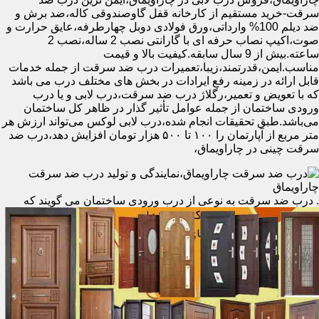
سرقت-خرید مستقیم از کارخانه قفل گاوصندوقی کاله،ضد برش و
ضد دیلم 100% وارداتی،ورق فولادی دوبل چهارطرفه،عایق حرارت و
صوت،اکیپ نصاب حرفه ای با گارانتی نصب 2 ساله،نصب 2
ساعته.بیش از 9 سال سابقه.کیفیت بالا و قیمت
مناسب.ایمن،قدرتمند،زیبا،تعمیرات درب ضد سرقت از جمله خدمات
قابل ارائه در زمینه رفع ایرادات در بخش های مختلف درب می باشد
که با تعویض و تعمیر،رگلاژ درب ضد سرقت،درب لابی و یا درب
ورودی ساختمان از جمله عوامل تأثیر گذار در ظاهر کل ساختمان
می‌باشد.طبق تحقیقات انجام شده،درب لابی لوکس می‌تواند ارزش هر
متر مربع از آپارتمان را ۱۰۰ تا ۵۰۰ هزار تومان افزایش دهد،درب ضد
سرقت چینی در چاراویماق،
.
درب ضد سرقت به نوعی از درب ورودی ساختمان می گویند که