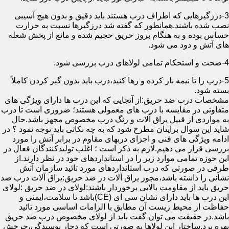
3-درزگیرهایی که اطراف درب هستند باید دقیق و بدون هیچ آسیبی
نصب شده باشند.همانطور که گفته شد درزگیرها نسبت به حرارت
حساس بوده و به هنگام بروز حریق حجیم شده و مانع از پخش شعله
های آتش و دود می شود.
4-صحت و استحکام تمامی لولاهای درب بررسی شود.
5-درب را تا نیمه باز کرده و رها کنید،درب باید بدون گیر کردن کاملاً
بسته شود.
مشخصات درب ضد حریق:از آنجایی که این درب ها دارای ویژگی های
متفاوتی در مقایسه با درب های معمولی هستند؛ ضروری است تا درب
به مواردی از قبیل یراق آلات و رنگ درب مخصوص مجهز باشد.حال
شاید این سوال برایتان مطرح شود که به چه نکاتی باید توجه نمود ؟ در
ادامه ویژگی های فنی و اجزای دربهای مقاوم در برابر آتش را مورد
بررسی قرار می دهیم.لازم به ذکر است ؛ اغلب تولیدکنندگان فعال در
این حوزه تمامی موارد زیر را در استانداردهای خود در نظر دارند.از
طرفی در صورتی که درب استانداردهای مورد تائید سازمان آتش
نشانی را داشته باشد،مجوز یراق آلات در ضد حریق:یراق آلات درب ضد
حریق باید از مقاومت بالایی برخوردار باشند:لولای در ضد حریق :لولای
این درب ها باید دارای نشان سی ای (CE)باشد تا سلامت،ایمنی و
حفاظت از محیط زیست آن مطابق با الزامات اساسی مورد تائید
باشد.در حقیقت می توان گفت باید از لولای مخصوص درب ضد حریق
بهره برد.ساختار این لولاها به صورتی است که دچار پوسیدگی،چرخش