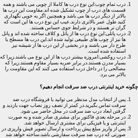
درب تمام چوب:این نوع درب ها کاملا از چوبی می باشند و همه
قسمت های درب از چوب تشکیل شده اند.مقاومت این درب ها
بالاتر از دیگر درب ها می باشد و همچنین اگر به خوبی نگهداری
کنید طول عمر بالاتری دارند.عیب این نوع درب ها این است که
گران تر هستند و در شرایط جوی حساس هستند.
درب پانلی:این نوع درب ها از پانل و کلاف ساخته شده اند و پانل
ها نیز از چوب های طبیعی تولید شده اند.این درب ها مسطح یا
طرح دار می باشند و در بخشی از این درب ها از شیشه نیز
استفاده شده است.
درب روکشی:امروزه بیشتر درب ها از این نوع می باشند.زیرا که
بسیار مدرن هستند.در برابر ضربه بسیار مقاوم هستند.زیرا که
مصالحی را در داخل درب استفاده می کنند که این مقاومت را
بالاتر می برد.
چگونه خرید اینترنتی درب ضد سرقت انجام دهیم؟
پس از انتخاب مدل مدنظر می توانید با فروشگاه درب ضد
سرقت تماس بگیرید.در کمتر از نصف روز نصاب جهت بازدید و
گرفتن ابعاد درب ضد سرقت در محل حاضر می شود.
در مرحله بعدی فاکتور برای مشتری صادر شده و به صورت
اینترنتی و یا فیزیکی برای مشتری ارسال خواهد شد.
پس از واریز مبلغ پیش پرداخت و ارسال تصویر فیش واریزی در
صورتی که درب ضد سرقت سفارشی باشد،ساخته خواهد شد