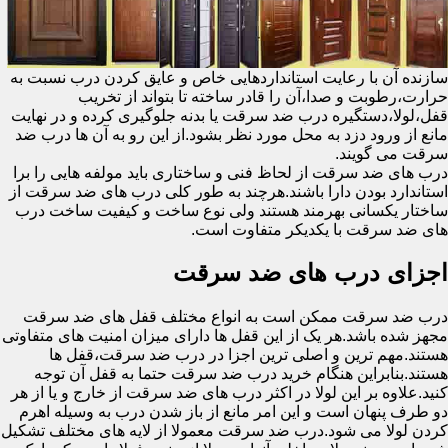
سازنده آن با رعایت استانداردهایی خاص و عایق کردن درب نسبت به
حرارت،رطوبت و صدا،آن را قادر ساخته تا بتواند از تخریب
قفل،لولا،دستگیره درب ضد سرقت یا بدنه جلوگیری کرده و در نهایت
مانع از ورود دزد به محل مورد نظر بشود.از این رو به آن ها درب ضد
سرقت می گویند.
درب های ضد سرقت از لحاظ فنی و ساختاری باید مولفه هایی را برا
استاندارد بودن دارا باشند.هرچند به طور کلی درب های ضد سرقت از
ساختار یکسانی بهرمند هستند ولی نوع ساخت و کیفیت ساخت درب
های ضد سرقت با یکدیکر متفاوت است.
اجزای درب های ضد سرقت
درب ضد سرقت ممکن است به انواع مختلف قفل های ضد سرقت
مجهز شده باشد.هر یک از این قفل ها دارای میزان امنیت های متفاوتی
هستند.مهم ترین و اصلی ترین اجزا در درب ضد سرقت،قفل ها
هستند.بنابراین هنگام خرید درب ضد سرقت حتما به قفل آن توجه
کنید.علاوه بر این لولا در اکثر درب های ضد سرقت از خارج و یا از هر
دو طرف پنهان است و این امر مانع از باز شدن درب به وسیله اهرم
کردن لولا می شود.درب ضد سرقت معمولا از لایه های مختلف تشکیل