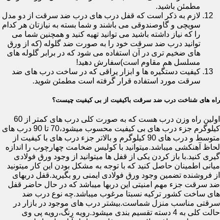
مطمئن باشید.
لازم به ذکر است که قفل درب های درب ضد سرقت از دو مدل
سویچی و گاوصندوقی می باشند و شما بسته به نیازتان هر کدام
را که نیاز داشته باشید می توانید تهیه کنید و همچنین شما می
توانید درب ضد سرقت خود را به صورت ضد گلوله (که از ورق
های ضخیم تری در آن استفاده می شود که در برابر گلوله های
مسلسل هم مقاوم است)سفارش دهید!
کیفیت دستگیره ها و ابزار یراقی که در ساخت درب های ضد
سرقت مورد استفاده قرار گرفته است مطمئن شوید.
راه های شناخت درب ضد سرقت باکیفیت از بی کیفیت چیست؟
اولین راه وزن درب هست که به صورت کلی درب های کمتر از 60
کیلوگرم جزء درب های بی کیفیت محسوب میشود،70 تا 90 درب های
متوسط و درب های 90 کیلوگرم و بالاتر جزء درب های با کیفیت از
لحاظ آهنکشی میباشد.میتوانید با کولیس ضخامت چهارچوب را اندازه
گیری کنید.با باز کردن یکی از قفل ها میتوانید از وجود ورق فولادی
میانی اطمینان حاصل کنید که با توجه به مشکل بودن این کار میتونید
از فروشنده تضمین وجود ورق فولادی ایمنی رو بگیرید.قفل دربهای
ضد سرقت جزء مهم امنیتی این دربها میباشد که در حال حاضر قفل
های ساخت کشور ترکیه نسبتا مرغوب میباشد.چه نوع درب ضد
سرقتی مناسب منزل شماست.بیشتر درب های موجود در بازار در
حالت کلی به 4 دسته تقسیم بندی میشود.رویه رنگ،رویه پی وی