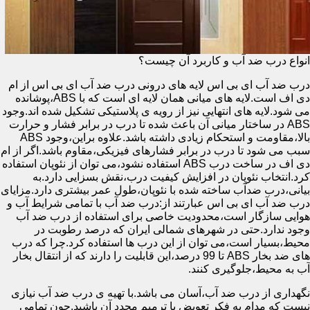
انواع درب ضد آب و کاربرد آن چیست؟
درب ضد آب ای بی اس لایه های درونی درب ضد آب ای بی اس از ام
دی اف است.لایه های میانی همان لایه ای است که با ABS،پوشانده
می شود.لایه های انتهایی نیز از رویه ی پلاستیکی تشکیل شده اند.وجود
ABS در ساختار میانی آن باعث شده تا درب در برابر فشار و حرارت
بالا،مقاومت و استحکام زیادی داشته باشد.علاوه براین،وجود ABS
سبب می شود تا درب در برابر فشارهای فیزیکی،مقاوم باشد.اگر از ام
دی اف در ساخت درب ABS استفاده نشود،می توان از نئوپان استفاده
کرد.انتخاب نئوپان در افزایش کیفیت درب،نقش بسزایی دارد.به
بیانی،درب ضدآب ساخته شده با نئوپان،طول عمر بیشتری دارد.مزایای
درب ضد آب ای بی اس عبارتند از:درب ضد آب با تمامی شرایط آب و
هوایی سازگار است،محدودیت خاصی برای استفاده از درب ضد آب
وجود ندارد.حتی در شهرهای شمالی ایران که درصد رطوبت در
محیط،بسیار است،می توان از این درب ها استفاده کرد.چرا که درب
های ضد بخار ABS تا 99 درصد،این قابلیت را دارند که از انتقال بخار
آب به محیط،جلوگیری کنند.
نگهداری از درب ضد آب،آسان می باشد.با تهیه ی درب ضد آب نیازی
نیست که مدام به فکر تعویض یا ترمیم مجدد آن باشید.چون تمامی