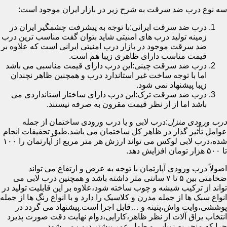
سه نوع درب ضد سرقت به شرح زیر در بازار ایران موجود است:
درب ضد سرقت ایرانی:با توجه به پیشرفت چشمگیر ایران در
زمینه تولید درب های امنیتی شاید بتوان گفت مناسب ترین درب
ضد سرقت موجود در بازار درب امنیتی ایرانی است که علاوه بر
قیمت مناسب دارای ظاهری زیبا هم است.
درب ضد سرقت چینی:این درب دارای قیمت مناسبی می باشد
اما با توجه ساخت غیر استاندارد درب و همچنین ظاهر نچندان
زیبا پیشنهاد نمی شود.
درب ضد سرقت ترک:این درب دارای ساختار استانداردی می
باشد اما از از نظر قیمت مقرون به صرفه نیستند.
درب ورودی منزل
:درب لابی و یا درب ورودی ساختمان از جمله
عوامل تأثیر گذار در ظاهر کل ساختمان می باشد.طبق تحقیقات انجام
شده،درب لابی لوکس می تواند ارزش هر متر مربع از آپارتمان را ۱۰۰
تا ۵۰۰ هزار تومان افزایش دهد.
اصولاً درب ورودی آپارتمان با توجه به عرض و ارتفاع می تواند
ضخامتی بین ۵ تا ۷ سانتی متر داشته باشد و همچنین درب لابی می
تواند از ترکیب شیشه و چوب ساخته شود،علاوه بر این قابلیت تولید در
انواع سبک ها از جمله مدرن و کلاسیک را دارد و با انواع رنگ ها از جمله
پوششی،وایت واش،پتینه و …قابل اجرا است.پیشنهاد می گردد در
انتخاب یراق آلات از نظر ظاهر،کارایی،دوام نهایت دقت صورت پذیرد
چرا که منجر به زیبایی و طول عمر بیشتر درب می شود.