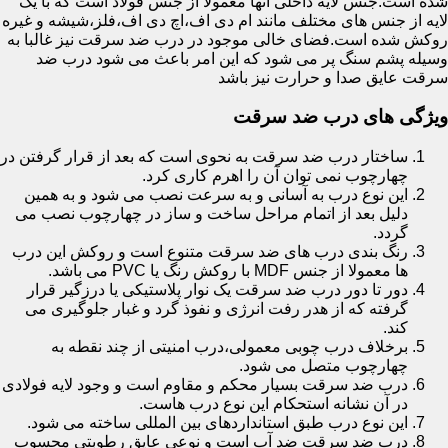
شده است.جنس لایه داخلی آنها معمولا از جنس فولاد است که با یک
لایه از جنس های مختلف مانند ام دی اف،اچ دی اف،فلز،شیشه و غیره
روکش شده است.فضای خالی موجود در درب ضد سرقت نیز غالبا به
وسیله پشم سنگ پر می شود که این امر باعث می شود درب ضد
سرقت عایق صدا و حرارت نیز باشد
ویژگی های درب ضد سرقت
ساختار درب ضد سرقت به نحوی است که بعد از قرار گرفتن در
چهارچوب نمی توان آن را اهرم کاری کرد.
این نوع درب به آسانی و به سرعت نصب می شود و به همین
دلیل بعد از اتمام مراحل ساخت و ساز در چهارچوب نصب می
گردد.
رنگ بندی درب های ضد سرقت متنوع است و روکش این درب
ها معمولا از جنس MDF با روکش رنگ یا PVC می باشد.
دور تا دور درب ضد سرقت یک نوار پلاستیکی یا درزگیر قرار
گرفته که از هدر رفت انرژی و نفوذ گرد و غبار جلوگیری می
کند.
برخلاف درب چوبی معمولی،درب امنیتی از چند نقطه به
چهارچوب متصل می شود.
درب ضد سرقت بسیار محکم و مقاوم است و وجود لایه فولادی
در آن نشانه استحکام این نوع درب هاست.
این نوع درب طبق استانداردهای بین المللی ساخته می شود.
درب ضد سرقت ضد آب است و نوعی عایق رطوبتی محسوب