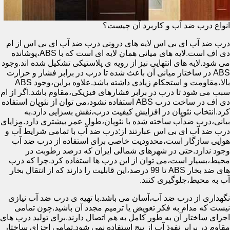
انواع درب ضد آب و کاربرد آن چیست؟
درب ضد آب ای بی اس لایه های درونی درب ضد آب ای بی اس از ام
دی اف است.لایه های میانی همان لایه ای است که با ABS،پوشانده
می شود.لایه های انتهایی نیز از رویه ی پلاستیکی تشکیل شده اند.وجود
ABS در ساختار میانی آن باعث شده تا درب در برابر فشار و حرارت
بالا،مقاومت و استحکام زیادی داشته باشد.علاوه براین،وجود ABS
سبب می شود تا درب در برابر فشارهای فیزیکی،مقاوم باشد.اگر از ام
دی اف در ساخت درب ABS استفاده نشود،می توان از نئوپان استفاده
کرد.انتخاب نئوپان در افزایش کیفیت درب،نقش بسزایی دارد.به
بیانی،درب ضدآب ساخته شده با نئوپان،طول عمر بیشتری دارد.مزایای
درب ضد آب ای بی اس عبارتند از:درب ضد آب با تمامی شرایط آب و
هوایی سازگار است،محدودیت خاصی برای استفاده از درب ضد آب
وجود ندارد.حتی در شهرهای شمالی ایران که درصد رطوبت در
محیط،بسیار است،می توان از این درب ها استفاده کرد.چرا که درب
های ضد بخار ABS تا 99 درصد،این قابلیت را دارند که از انتقال بخار
آب به محیط،جلوگیری کنند.
نگهداری از درب ضد آب،آسان می باشد.با تهیه ی درب ضد آب نیازی
نیست که مدام به فکر تعویض یا ترمیم مجدد آن باشید.چون تمامی
اجزای ساختار آن به طور کامل به هم اتصال دارند.برای تولید درب های
مقاوم در برابر نفوذ آب از پیچ استفاده نمی شود.تمامی اجزای ساختار