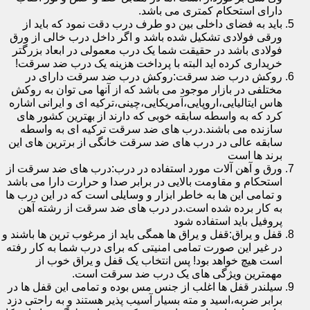
دارای استحکام کمتری می باشد.
باید به فضای داخلی بین دو طرف درب دقت نمود که باید از
ورقی فولادی تشکیل شده باشد و اگر داخل درب خالی از ورق
فولادی باشد در حقیقت شما یک درب معمولی در ابعاد بزرگتر
خریداری کرده اید البته با پرداخت هزینه یک درب ضد سرقت!
روکش درب ضد سرقت:روکش درب ضد سرقت دارای در
مختلفی در بازار موجود می باشد که از آنها می توان به روکش
هاس ایتالیایی،اروپایی،آمریکایی،چینی،ترکیه ای و ایرانی اشاره
کرد که به واسطه سابقه خوبی که دارند از بهترین کشور های
سازنده می باشند.درب های ضد سرقت ترکیه ای به واسطه
سابقه عالی در درب های ضد سرقت خانگی از برترین های این
برند ها است
ورق و آهن آلات مورد استفاده در درب:درب های ضد سرقت از
استحکام و مقاومت بالایی در برابر صدا و حرارت دارا می باشد
و تمامی این ها به خاطر ابزار و وسایلی است که در این درب ها
به کار برده شده است.در درب های ضد سرقت از رشته آهن
پروفیل باید استفاده شود
قفل و یراق:قفل و یراق ها همگی باید از مرغوب ترین ها باشند و
در غیر این صورت تمامی امنیتی که برای درب شما به کار رفته
است هیچ خواهد بود! پس انتخاب یک قفل و یراق خوب از
مهمترین ویژگی های یک درب ضد سرقت است.
سیلندر قفل ها اغلب از جنس مس بوده و تمامی این قفل ها در
برابر ضربه،اسید و مته بسیار آسیب پذیر هستند و به راحتی دزد