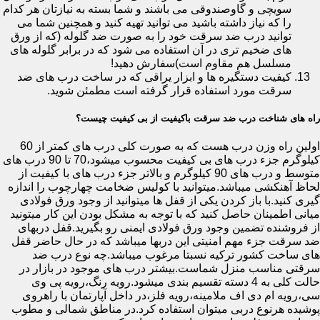
سویچی و گاوصندوقی می باشند و شما بسته به نیازتان هر کدام
را که نیاز داشته باشید می توانید تهیه کنید و همچنین شما می
توانید درب ضد سرقت خود را به صورت ضد گلوله (که از ورق
های ضخیم تری در آن استفاده می شود که در برابر گلوله های
مسلسل هم مقاوم است)سفارش دهید!
کیفیت دستگیره ها و ابزار یراقی که در ساخت درب های ضد
سرقت مورد استفاده قرار گرفته است مطمئن شوید.
راه های شناخت درب ضد سرقت باکیفیت از بی کیفیت چیست؟
اولین راه وزن درب هست که به صورت کلی درب های کمتر از 60
کیلوگرم جزء درب های بی کیفیت محسوب میشود،70 تا 90 درب های
متوسط و درب های 90 کیلوگرم و بالاتر جزء درب های با کیفیت از
لحاظ آهنکشی میباشد.میتوانید با کولیس ضخامت چهارچوب را اندازه
گیری کنید.با باز کردن یکی از قفل ها میتوانید از وجود ورق فولادی
میانی اطمینان حاصل کنید که با توجه به مشکل بودن این کار میتونید
از فروشنده تضمین وجود ورق فولادی ایمنی رو بگیرید.قفل دربهای
ضد سرقت جزء مهم امنیتی این دربها میباشد که در حال حاضر قفل
های ساخت کشور ترکیه نسبتا مرغوب میباشد.چه نوع درب ضد
سرقتی مناسب منزل شماست.بیشتر درب های موجود در بازار در
حالت کلی به 4 دسته تقسیم بندی میشود.رویه رنگ،رویه پی وی
سی،رویه ام دی اف ملامینه،رویه فلز،در داخل آپارتمان با راهروی
پوشیده هرنوع دربی میتوان استفاده کرد.در مناطق شمالی و مطوب