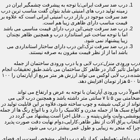
درب ضد سرقت ایرانی:با توجه به پیشرفت چشمگیر ایران در
زمینه تولید درب های امنیتی شاید بتوان گفت مناسب ترین درب
ضد سرقت موجود در بازار درب امنیتی ایرانی است که علاوه بر
قیمت مناسب دارای ظاهری زیبا هم است.
درب ضد سرقت چینی:این درب دارای قیمت مناسبی می باشد
اما با توجه ساخت غیر استاندارد درب و همچنین ظاهر نچندان
زیبا پیشنهاد نمی شود.
درب ضد سرقت ترک:این درب دارای ساختار استانداردی می
باشد اما از از نظر قیمت مقرون به صرفه نیستند.
درب ورودی منزل
:درب لابی و یا درب ورودی ساختمان از جمله
عوامل تأثیر گذار در ظاهر کل ساختمان می باشد.طبق تحقیقات انجام
شده،درب لابی لوکس می تواند ارزش هر متر مربع از آپارتمان را ۱۰۰
تا ۵۰۰ هزار تومان افزایش دهد.
اصولاً درب ورودی آپارتمان با توجه به عرض و ارتفاع می تواند
ضخامتی بین ۵ تا ۷ سانتی متر داشته باشد و همچنین درب لابی می
تواند از ترکیب شیشه و چوب ساخته شود،علاوه بر این قابلیت تولید در
انواع سبک ها از جمله مدرن و کلاسیک را دارد و با انواع رنگ ها از جمله
پوششی،وایت واش،پتینه و …قابل اجرا است.پیشنهاد می گردد در
انتخاب یراق آلات از نظر ظاهر،کارایی،دوام نهایت دقت صورت پذیرد
چرا که منجر به زیبایی و طول عمر بیشتر درب می شود.
درب داخلی
:همانطور که از نام درب داخلی مشخص است،برای فضای