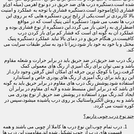
شده است.دستگیره درب های ضد حریق در دو نوع اهرمی (میله ای)و
فشاری (تاچ)موجود است.دستگیره فشاری با توجه به عملکرد و امنیت
بالا کاربردی تر است.یکی از رایج ترین دستگیره هایی که بر روی این
درب ها نصب می شود؛ دستگیره آنتی پنیک است که در مواقع
اضطراری به راحتی باز می گردد.این دستگیره از نوع فشاری بوده و
عملکرد آن به گونه ای است که فشار کم برای باز کردن درب
کافیست.در هنگام حریق و در دمای بالا نباید عملکرد دستگیره پنیک
مختل و یا خود به خود باز شود،زیرا تا دود به سایر طبقات سرایت می
کند.
رنگ درب ضد حریق:در ضد حریق باید در برابر حرارت و شعله مقاوم
باشد و نمی توان برای رنگ آمیزی از رنگ های معمولی کمک
گرفت.زیرا با کوچک ترین جرقه ای امکان آتش گرفتن وجود دارد.از
این رو باید برای رنگ آمیزی از رنگ های پودری خاص و استاندارد
استفاده شود.پوشش رنگ درب های مقاوم در برابر حریق باید به گونه
ای باشد که در برابر آتش منبسط شده و لایه ای مقاوم در برابر آن
ایجاد کند.رنگ مورد استفاده در پوشش ضد حریق از نوع پودری می
باشد و به روش الکترواستاتیک بر روی درب پاشیده میشود،سپس در
کوره تثبیت می گردد.
چند نوع درب چوبی داریم؟
درب تمام چوب:این نوع درب ها کاملا از چوبی می باشند و همه
قسمت های درب از چوب تشکیل شده اند.مقاومت این درب ها