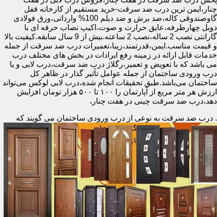
چنار،ایمن ترین درب ضد سرقت-خرید مستقیم از کارخانه قفل
گاوصندوقی کاله،ضد برش و ضد دیلم 100% وارداتی،ورق فولادی
دوبل چهارطرفه،عایق حرارت و صوت،اکیپ نصاب حرفه ای با
گارانتی نصب 2 ساله،نصب 2 ساعته.بیش از 9 سال سابقه.کیفیت بالا
و قیمت مناسب.ایمن،قدرتمند،زیبا،تعمیرات درب ضد سرقت از جمله
خدمات قابل ارائه در زمینه رفع ایرادات در بخش های مختلف درب
می باشد که با تعویض و تعمیر،رگلاژ درب ضد سرقت،درب لابی و یا
درب ورودی ساختمان از جمله عوامل تأثیر گذار در ظاهر کل
ساختمان می‌باشد.طبق تحقیقات انجام شده،درب لابی لوکس می‌تواند
ارزش هر متر مربع از آپارتمان را ۱۰۰ تا ۵۰۰ هزار تومان افزایش
دهد،درب ضد سرقت چینی در هفت چنار،
.
درب ضد سرقت به نوعی از درب ورودی ساختمان می گویند که