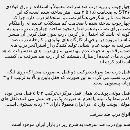
چهارچوب و رویه درب ضد سرقت:معمولاً با استفاده از ورق فولادی
ST۳۷ به ضخامت ۱.۵ تا ۲ میلی متر ساخته شده است،که این
ضخامت تأثیر شگرفی هنگام نصب و استحکام درب دارد،چرا که
چهارچوب ساخته شده با ضخامت کم مشکلات عدیده ای را هنگام
نصب برای نصاب به همراه دارد.نحوه ساخت چهارچوب درب باید به
گونه ای باشد که احتمال باز کردن درب بدون قفل کردن آن میسر
نباشد امروزه در برخی از کارگاه های تولیدی و کارخانه درب ضد
سرقت به جهت عدم آشنایی تولید کنندگان از استراکچر درب های
ضدسرقت و به جهت عدم مهندسی سازی درب های ضدسرقت شاهد
دزدی های عدیده از منازلی هستیم که از درب ضد سرقت بی کیفیت
استفاده کرده اند.
قفل درب ضد سرقت:ترکیب دو قفل به صورت مجزا که روی لنگه
درب نصب می گردد به این صورت که قفل پایین و بالا به ترتیب ۴ و ۳
زبانه پیستونی است.
قفل مولتی پوینت:یا همان قفل مرکزی،ترکیب ۳ تا ۵ قفل مجزا بوده
که توسط یک میله یا اهرم به صورت یک پارچه عمل می کنند،قفل های
مولتی پوینت وارداتی در ایران معمولاً دارای ۱۴ زبانه پیستونی است.
انواع درب ضد سرقت
سه نوع درب ضد سرقت به شرح زیر در بازار ایران موجود است: