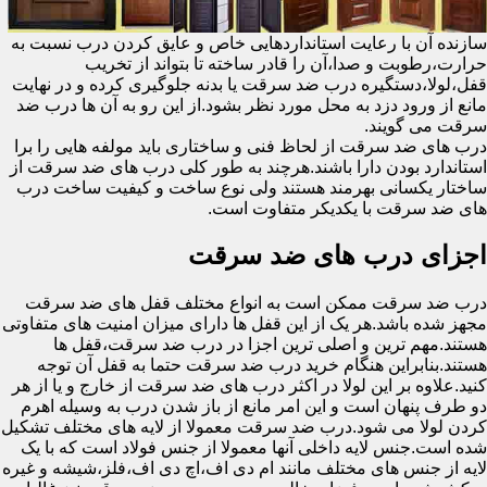
سازنده آن با رعایت استانداردهایی خاص و عایق کردن درب نسبت به
حرارت،رطوبت و صدا،آن را قادر ساخته تا بتواند از تخریب
قفل،لولا،دستگیره درب ضد سرقت یا بدنه جلوگیری کرده و در نهایت
مانع از ورود دزد به محل مورد نظر بشود.از این رو به آن ها درب ضد
سرقت می گویند.
درب های ضد سرقت از لحاظ فنی و ساختاری باید مولفه هایی را برا
استاندارد بودن دارا باشند.هرچند به طور کلی درب های ضد سرقت از
ساختار یکسانی بهرمند هستند ولی نوع ساخت و کیفیت ساخت درب
های ضد سرقت با یکدیکر متفاوت است.
اجزای درب های ضد سرقت
درب ضد سرقت ممکن است به انواع مختلف قفل های ضد سرقت
مجهز شده باشد.هر یک از این قفل ها دارای میزان امنیت های متفاوتی
هستند.مهم ترین و اصلی ترین اجزا در درب ضد سرقت،قفل ها
هستند.بنابراین هنگام خرید درب ضد سرقت حتما به قفل آن توجه
کنید.علاوه بر این لولا در اکثر درب های ضد سرقت از خارج و یا از هر
دو طرف پنهان است و این امر مانع از باز شدن درب به وسیله اهرم
کردن لولا می شود.درب ضد سرقت معمولا از لایه های مختلف تشکیل
شده است.جنس لایه داخلی آنها معمولا از جنس فولاد است که با یک
لایه از جنس های مختلف مانند ام دی اف،اچ دی اف،فلز،شیشه و غیره