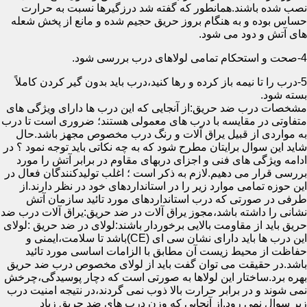
نصب شده باشند.همانطور که گفته شد درزگیرها نسبت به حرارت
حساس بوده و به هنگام بروز حریق حجیم شده و مانع از پخش شعله
های آتش و دود می شود.
4-صحت و استحکام تمامی لولاهای درب بررسی شود.
5-درب را تا نیمه باز کرده و رها کنید،درب باید بدون گیر کردن کاملاً
بسته شود.
مشخصات درب ضد حریق:از آنجایی که این درب ها دارای ویژگی های
متفاوتی در مقایسه با درب های معمولی هستند؛ ضروری است تا درب
به مواردی از قبیل یراق آلات و رنگ درب مخصوص مجهز باشد.حال
شاید این سوال برایتان مطرح شود که به چه نکاتی باید توجه نمود ؟ در
ادامه ویژگی های فنی و اجزای دربهای مقاوم در برابر آتش را مورد
بررسی قرار می دهیم.لازم به ذکر است ؛ اغلب تولیدکنندگان فعال در
این حوزه تمامی موارد زیر را در استانداردهای خود در نظر دارند.از
طرفی در صورتی که درب استانداردهای مورد تائید سازمان آتش
نشانی را داشته باشد،مجوز یراق آلات در ضد حریق:یراق آلات درب ضد
حریق باید از مقاومت بالایی برخوردار باشند:لولای در ضد حریق :لولای
این درب ها باید دارای نشان سی ای (CE)باشد تا سلامت،ایمنی و
حفاظت از محیط زیست آن مطابق با الزامات اساسی مورد تائید
باشد.در حقیقت می توان گفت باید از لولای مخصوص درب ضد حریق
بهره برد.ساختار این لولاها به صورتی است که دچار پوسیدگی،چرخش
نمی شوند و در برابر حرارت بالا ذوب نمی گردند،در نتیجه امنیت درب
زیر سوال نمی رود.از آنجایی که وزن درب های ضد حریق زیاد