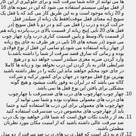
ها می توانند از خانه شما سرقت کنند و برای جلوگیری از این کار
از قفل مولتی سیستم استفاده می شود که این در نمونه های 16
و 20 زبانه موجود است و به این طریق کار می کند که با قفل یک
سویچ (به معنای قفل موقت)فقط یک زبانه از سیلندر قفل
حرکت کرده و درب را قفل می کند و در دو با قفل سویچ (در
قفل های 20 تایی )پنج زبانه از قسمت بالای درب،پانزده زبانه هم
از قسمت بالا،وسط و پایین قسمت کناری درب وارد چهار چوب
می شوند (در نسخه های 16 تایی در هر طرف به جای پنج زبانه
از چهار زبانه استفاده می شود.)و تمامی این قفل از نوع فولادی
بوده و زمانی که سارق قصد سرقت از شما را داشته باشد،با
وارد کردن ضربه مغزی سیلندر آسیب خواهد دید و در هیچ
شرایطی قادر به باز کردن این درب نخواهد بود و زبانه ها کاملا
در جای خود محکم خواهند ماند.این نکته را در نظر داشته باشید
بهترین نوع قفل موجود در جهان برای کشور ترکیه و شرکت
کاله می باشد که در ایران به وفور یافت میشود و هیچ گونه
مشکلی برای یافتن این نوع قفل ها نمی باشد.
چهار چوب:چهارچوب های درب های ضدسرقت با چهارچوب
های درب های معمولی متفاوت بوده و شما نمی توانید از
چهارچوب های معمولی برای این درب ها استفاده کنید و حتما
باید از چهارچوب های مخصوص درب ضدسرقت استفاده کنید
بعد از رعایت نکات فوق است که شما قادر خواهید بود یک درب
ضد سرقت عالی داشته باشید که از امنیت مکان مورد نظرتان
مطمئن باشید.
لازم به ذکر است که قفل درب های درب ضد سرقت از دو مدل