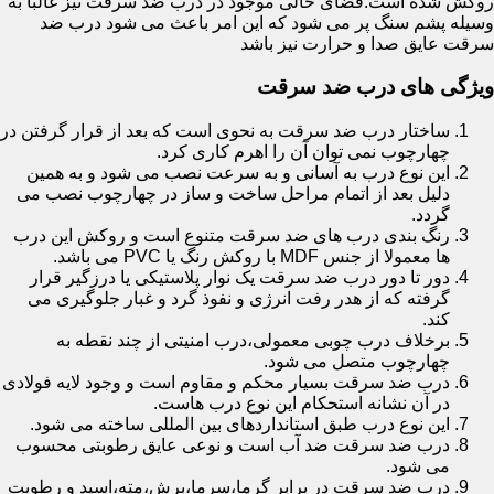
روکش شده است.فضای خالی موجود در درب ضد سرقت نیز غالبا به
وسیله پشم سنگ پر می شود که این امر باعث می شود درب ضد
سرقت عایق صدا و حرارت نیز باشد
ویژگی های درب ضد سرقت
ساختار درب ضد سرقت به نحوی است که بعد از قرار گرفتن در
چهارچوب نمی توان آن را اهرم کاری کرد.
این نوع درب به آسانی و به سرعت نصب می شود و به همین
دلیل بعد از اتمام مراحل ساخت و ساز در چهارچوب نصب می
گردد.
رنگ بندی درب های ضد سرقت متنوع است و روکش این درب
ها معمولا از جنس MDF با روکش رنگ یا PVC می باشد.
دور تا دور درب ضد سرقت یک نوار پلاستیکی یا درزگیر قرار
گرفته که از هدر رفت انرژی و نفوذ گرد و غبار جلوگیری می
کند.
برخلاف درب چوبی معمولی،درب امنیتی از چند نقطه به
چهارچوب متصل می شود.
درب ضد سرقت بسیار محکم و مقاوم است و وجود لایه فولادی
در آن نشانه استحکام این نوع درب هاست.
این نوع درب طبق استانداردهای بین المللی ساخته می شود.
درب ضد سرقت ضد آب است و نوعی عایق رطوبتی محسوب
می شود.
درب ضد سرقت در برابر گرما،سرما،برش،مته،اسید و رطوبت