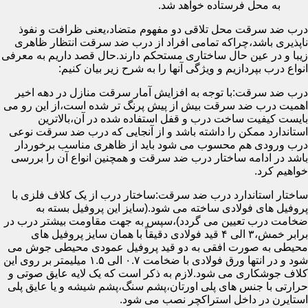
به محل فرستاده خواهد شد.
درب ضد سرقت محل تلاقی دو مفهوم متضاد،یعنی ظرافت و نفوذ
ناپذیری باشد،چراکه تمامی افراد از درب ضد سرقت انتظار ظاهری
زیبا و در عین حال ساختاری مستحکم دارند.حال قصد داریم به معرفی
انواع درب بپردازیم و ویژگی آنها را به شرح زیر بیان کنیم:
درب ضد سرقت:با توجه به افزایش آمار سرقت منازل در دهه اخیر
اهمیت درب ضد سرقت بیش از پیش پرنگ تر شده است،از این رو می
بایست کیفیت ساخت درب و قفل استفاده شده در آن،بالاترین
استاندارد ممکن را داشته باشد و از آنجایی که درب ضد سرقت نوعی
درب ورودی هم محسوب می شود باید از ظاهری مناسب برخوردار
باشد در ادامه ساختار درب ضد سرقت و همچنین انواع آن را بررسی
خواهیم کرد.
ساختار استاندارد درب ضد سرقت:ساختار درب از یک کلاف فلزی با
پروفیل های فولادی ساخته می شود.(سایز این پروفیل بسته به
ضخامت درب تعیین می گردد)،سپس به جهت مقاومت بیشتر درب در
برابر خمش،۳ الی ۴ قید فولادی دقیقاً با همان سایز پروفیل های
محیطی به صورت افقی به دو قید پروفیل عمودی محیطی جوش می
شود و در انتها ورق فولادی با ضخامت ۰.۷ الی ۱.۵ میلیمتر بر روی این
کلاف جوشکاری می شود.لازم به ذکر است که یک لایه عایق صوتی و
حرارتی با جنس های پلی اورتان،پشم سنگ،پشم شیشه و یا عایق پلی
استایرن در داخل استراکچر نصب می شود.