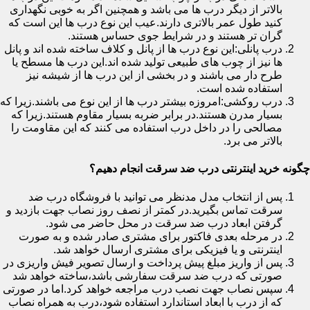
بالاتر از دیگر درب ها می باشد و همچنین اگر به خوبی نگهداری
کنید طول عمر بالاتری دارند.عیب این نوع درب ها این است که
گران تر هستند و در شرایط جوی حساس هستند.
درب پانلی:این نوع درب ها از پانل و کلاف ساخته شده اند و پانل
ها نیز از چوب های طبیعی تولید شده اند.این درب ها مسطح یا
طرح دار می باشند و در بخشی از این درب ها از شیشه نیز
استفاده شده است.
درب روکشی:امروزه بیشتر درب ها از این نوع می باشند.زیرا که
بسیار مدرن هستند.در برابر ضربه بسیار مقاوم هستند.زیرا که
مصالحی را در داخل درب استفاده می کنند که این مقاومت را
بالاتر می برد.
چگونه خرید اینترنتی درب ضد سرقت انجام دهیم؟
پس از انتخاب مدل مدنظر می توانید با فروشگاه درب ضد
سرقت تماس بگیرید.در کمتر از نصف روز نصاب جهت بازدید و
گرفتن ابعاد درب ضد سرقت در محل حاضر می شود.
در مرحله بعدی فاکتور برای مشتری صادر شده و به صورت
اینترنتی و یا فیزیکی برای مشتری ارسال خواهد شد.
پس از واریز مبلغ پیش پرداخت و ارسال تصویر فیش واریزی در
صورتی که درب ضد سرقت سفارشی باشد،ساخته خواهد شد
سپس نصاب جهت نصب درب مراجعه خواهد کرد.اما در صورتی
که از درب با ابعاد استاندارد استفاده شود،درب به همراه نصاب