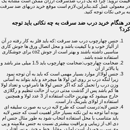
قیمت نروید؛ چرا که یک درب ضدسرقت ارزان ممکن است مشابه یک
در معمولی عمل کند.بنابراین،لازم است موقع خرید دربهای ضد سرقت
به برخی نکات توجه کنید.
در هنگام خرید درب ضد سرقت به چه نکاتی باید توجه
کرد؟
جنس چهارچوب درب ضد سرقت :که باید فلز به کار رفته در آن
از آلیاژ خوب و با کیفیت باشد و محل اتصال ورق ها جوش کاری
مناسبی داشته باشند و بهتر است از جوش co2 برای جوشکاری
استفاده شده باشد.
ضخامت چهارچوب:ضخامت چهارچوب باید 1.5 میلی متر باشد و
یا بالاتر از آن
جنس لولا:از موارد بسیار مهمی است که باید به آن توجه نمود
زیرا لنگه درب بر روی این لولا ها میچرخد و باید بتواند به آسانی
وزن درب را تحمل کند که اگر جنس لولا ها نامرغوب و تعداد لولا
ها کم باشد پس از گذشت مدتی درب از حالت تنظیم و رگلاژی
خارج میشود که بهترین حالت استفاده از 3 عدد لولا و همچنین
استفاده از لولای بلبرینگ دار است.
جنس لایه:درست است که طرح لایه درب به صورت سلیقه ای
بوده اما توجه به این نکته بسیار حائز اهمیت است که جنس لایه
باید متناسب با محل استفاده انتخاب شود به طور مثال جنس ام
دی اف از زیبایی و براقیت بیشتری نسبت به جنس ملامینه و پی
وی سی برخوردار است اما در مقابل خط و خش و نور آفتاب