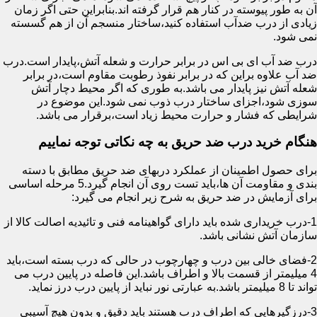
آن به طور پیوسته در کنار هم قرار گرفته اند.بنابراین حتی اگر زمان
زیادی از درب ضدآب استفاده کنید،ساختار منسجم آن از هم گسسته
نمی شود.
درب ضد آب ای بی اس در برابر حرارت و شعله آتش،پایدار است.درب
ضد آب علاوه براین که در برابر نفوذ رطوبت مقاوم است،در برابر
شعله آتش نیز پایدار می باشد.به طوری که اگر محیط دچار آتش
سوزی شود،اجزای ساختار درب ذوب نمی شود.این موضوع در
شرایطی که فشار و حرارت محیط زیاد است،برقرار می باشد.
هنگام خرید درب ضد حریق به چه نکاتی توجه نماییم
برای حصول اطمینان از عملکرد دربهای ضد حریق مطابق با دسته
بندی و مقاومت آن ها،باید تست روی آن انجام گیرد.5 مرحله اساسی
برای آزمایش در ضد حریق به شرح زیر انجام می گیرد:
1-درب خریداری شده باید دارای گواهینامه فنی و تائیدیه اصالت کالا از
سازمان آتش نشانی باشد.
2-فضای خالی بین درب و چهارچوب در حالی که درب بسته است،باید
4 میلیمتر از قسمت بالا و اطراف باشد.این فاصله در پایین درب می
تواند تا 8 میلیمتر باشد.به عبارتی نور نباید از پایین درب درز نماید.
3-درزگیرهایی که اطراف درب هستند باید دقیق و بدون هیچ آسیبی